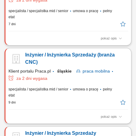
za 2 dni wygasa
specjalista / specjalistka mid / senior
umowa o pracę
pełny
etat
7 dni
pokaż opis
Twój zakres obowiązków: Rozwój sprzedaży narzędzi i
oprzyrządowania CNC w podległym regionie; Budowanie
Inżynier / Inżynierka Sprzedaży (branża
profesjonalnych relacji oraz wspieranie klientów w ich rozwoju;
Pozyskanie w regionie nowych klientów; Doradztwo w doborze
CNC)
optymalnych rozwiązań do maszyn CNC; Prowadzenie u klientów...
Klient portalu Praca.pl
śląskie
praca
mobilna
za 2 dni wygasa
specjalista / specjalistka mid / senior
umowa o pracę
pełny
etat
9 dni
pokaż opis
Realizacja strategii sprzedażowej w zakresie nowoczesnego
wyposażenia i akcesoriów do obrabiarek CNC na wyznaczonym
Inżynier / Inżynierka Sprzedaży
obszarze. Identyfikowanie potrzeb technologicznych klientów oraz