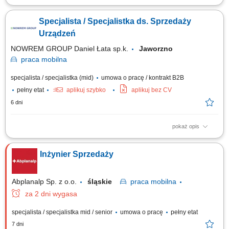
Twoje zadania: Rozwijanie sprzedaży usług badań żywności na
powierzonym terenie; Utrzymywanie relacji z obecnymi klientami oraz
Specjalista / Specjalistka ds. Sprzedaży
aktywne pozyskiwanie nowych kontrahentów; Przygotowywanie ofert,
prowadzenie rozmów handlowych i negocjowanie warunków współpracy;
Urządzeń
Doradztwo klientom w zakresie...
NOWREM GROUP Daniel Łata sp.k.
Jaworzno
praca
mobilna
specjalista / specjalistka (mid)
umowa o pracę / kontrakt B2B
pełny etat
aplikuj szybko
aplikuj bez CV
6 dni
pokaż opis
Wynagrodzenie do negocjacji – adekwatne do posiadanego
doświadczenia oraz formy współpracy. Zakres obowiązków: Prowadzenie
Inżynier Sprzedaży
aktywnej sprzedaży urządzeń dla klientów indywidualnych oraz firm.
Pozyskiwanie nowych klientów i rozwijanie współpracy z obecnymi.
Doradzanie w zakresie doboru...
Abplanalp Sp. z o.o.
śląskie
praca
mobilna
za 2 dni wygasa
specjalista / specjalistka mid / senior
umowa o pracę
pełny etat
7 dni