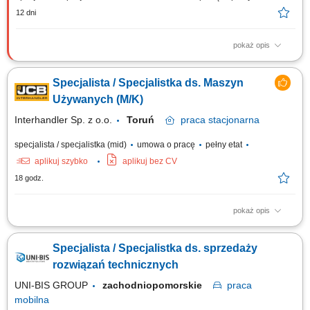
12 dni
pokaż opis
Opis stanowiska Kompleksowe rozwijanie sieci sprzedaży narzędzi oraz
oprzyrządowania do obrabiarek CNC w wyznaczonym regionie. Aktywne
Specjalista / Specjalistka ds. Maszyn
pozyskiwanie nowych partnerów biznesowych i budowanie trwałych
relacji z obecnymi klientami. Doradztwo techniczne w zakresie
Używanych (M/K)
optymalnego doboru rozwiązań...
Interhandler Sp. z o.o.
Toruń
praca
stacjonarna
specjalista / specjalistka (mid)
umowa o pracę
pełny etat
aplikuj szybko
aplikuj bez CV
18 godz.
pokaż opis
Kogo szukamy: Poszukujemy Specjalisty/Specjalistki ds. Maszyn
Używanych, który/a łączy podejście handlowe z zainteresowaniem
Specjalista / Specjalistka ds. sprzedaży
zagadnieniami technicznymi. Zadania: Zarządzanie ofertą maszyn
używanych – analiza, wycena, comiesięczna aktualizacja oferty;
rozwiązań technicznych
Przygotowywanie specyfikacji...
UNI-BIS GROUP
zachodniopomorskie
praca
mobilna