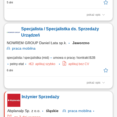
5 dni
pokaż opis
Twoje zadania: Rozwijanie sprzedaży usług badań żywności na
powierzonym terenie; Utrzymywanie relacji z obecnymi klientami oraz
Specjalista / Specjalistka ds. Sprzedaży
aktywne pozyskiwanie nowych kontrahentów; Przygotowywanie ofert,
prowadzenie rozmów handlowych i negocjowanie warunków
Urządzeń
współpracy; Doradztwo klientom w zakresie...
NOWREM GROUP Daniel Łata sp.k.
Jaworzno
praca
mobilna
specjalista / specjalistka (mid)
umowa o pracę / kontrakt B2B
pełny etat
aplikuj szybko
aplikuj bez CV
6 dni
pokaż opis
Wynagrodzenie do negocjacji – adekwatne do posiadanego
doświadczenia oraz formy współpracy. Zakres obowiązków:
Inżynier Sprzedaży
Prowadzenie aktywnej sprzedaży urządzeń dla klientów
indywidualnych oraz firm. Pozyskiwanie nowych klientów i rozwijanie
współpracy z obecnymi. Doradzanie w zakresie doboru...
Abplanalp Sp. z o.o.
śląskie
praca
mobilna