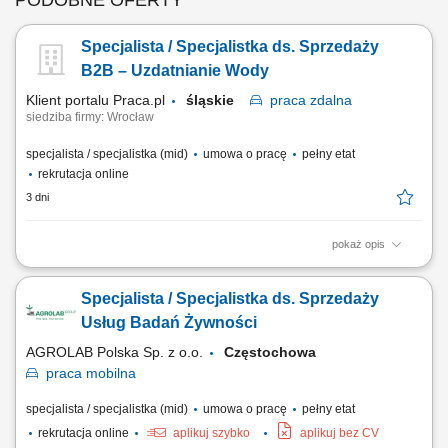
PODOBNE OFERTY
Specjalista / Specjalistka ds. Sprzedaży
B2B – Uzdatnianie Wody
Klient portalu Praca.pl
śląskie
praca
zdalna
siedziba firmy: Wrocław
specjalista / specjalistka (mid)
umowa o pracę
pełny etat
rekrutacja online
3 dni
pokaż opis
aktywne pozyskiwanie nowych klientów B2B i rozwijanie sieci
partnerów handlowych, utrzymywanie kontaktu z obecnymi klientami
Specjalista / Specjalistka ds. Sprzedaży
oraz zapewnianie im wsparcia, prowadzenie negocjacji handlowych i
przygotowywanie ofert dopasowanych do potrzeb klientów, współpraca
Usług Badań Żywności
z działem serwisowym w zakresie...
AGROLAB Polska Sp. z o.o.
Częstochowa
praca
mobilna
specjalista / specjalistka (mid)
umowa o pracę
pełny etat
rekrutacja online
aplikuj szybko
aplikuj bez CV