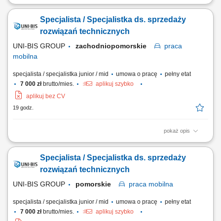
Kogo szukamy: Poszukujemy Specjalisty/Specjalistki ds. Maszyn
Używanych, który/a łączy podejście handlowe z zainteresowaniem
Specjalista / Specjalistka ds. sprzedaży
zagadnieniami technicznymi. Zadania: Zarządzanie ofertą maszyn
używanych – analiza, wycena, comiesięczna aktualizacja oferty;
rozwiązań technicznych
Przygotowywanie specyfikacji...
UNI-BIS GROUP
zachodniopomorskie
praca
mobilna
specjalista / specjalistka junior / mid
umowa o pracę
pełny etat
7 000 zł
brutto/mies.
aplikuj szybko
aplikuj bez CV
19 godz.
pokaż opis
Opis stanowiska: rozwijanie sprzedaży poprzez aktywne działania w
terenie i obsługę klientów biznesowych, identyfikowanie potrzeb
Specjalista / Specjalistka ds. sprzedaży
klientów oraz proponowanie dopasowanych rozwiązań, prowadzenie
prezentacji i negocjacji handlowych, utrzymywanie trwałych relacji i
rozwiązań technicznych
dbanie o wysoki poziom...
UNI-BIS GROUP
pomorskie
praca
mobilna
specjalista / specjalistka junior / mid
umowa o pracę
pełny etat
7 000 zł
brutto/mies.
aplikuj szybko