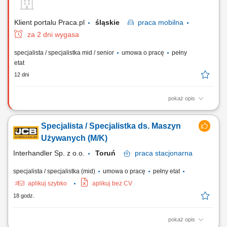
doradztwo techniczno-handlowe ukierunkowane na optymalizację
kosztów produkcji. Wdrażanie rozwiązań...
Klient portalu Praca.pl
śląskie
praca
mobilna
za 2 dni wygasa
specjalista / specjalistka mid / senior
umowa o pracę
pełny
etat
12 dni
pokaż opis
Opis stanowiska Kompleksowe rozwijanie sieci sprzedaży narzędzi
oraz oprzyrządowania do obrabiarek CNC w wyznaczonym regionie.
Specjalista / Specjalistka ds. Maszyn
Aktywne pozyskiwanie nowych partnerów biznesowych i budowanie
trwałych relacji z obecnymi klientami. Doradztwo techniczne w zakresie
Używanych (M/K)
optymalnego doboru rozwiązań...
Interhandler Sp. z o.o.
Toruń
praca
stacjonarna
specjalista / specjalistka (mid)
umowa o pracę
pełny etat
aplikuj szybko
aplikuj bez CV
18 godz.
pokaż opis