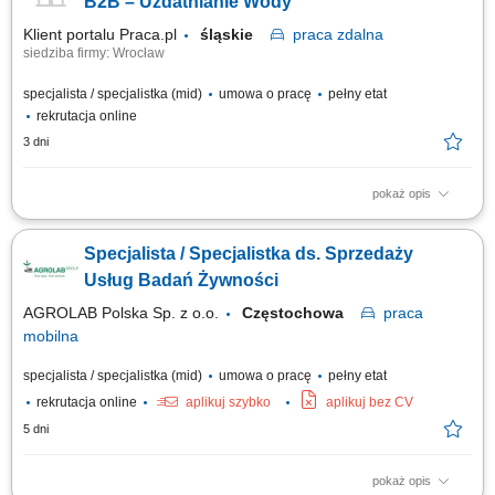
B2B – Uzdatnianie Wody
Klient portalu Praca.pl
śląskie
praca
zdalna
siedziba firmy: Wrocław
specjalista / specjalistka (mid)
umowa o pracę
pełny etat
rekrutacja online
3 dni
pokaż opis
aktywne pozyskiwanie nowych klientów B2B i rozwijanie sieci partnerów
handlowych, utrzymywanie kontaktu z obecnymi klientami oraz
Specjalista / Specjalistka ds. Sprzedaży
zapewnianie im wsparcia, prowadzenie negocjacji handlowych i
przygotowywanie ofert dopasowanych do potrzeb klientów, współpraca z
Usług Badań Żywności
działem serwisowym w zakresie...
AGROLAB Polska Sp. z o.o.
Częstochowa
praca
mobilna
specjalista / specjalistka (mid)
umowa o pracę
pełny etat
rekrutacja online
aplikuj szybko
aplikuj bez CV
5 dni
pokaż opis