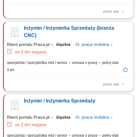
pokaż opis
Twój zakres obowiązków: Rozwój sprzedaży narzędzi i oprzyrządowania
CNC w podległym regionie; Budowanie profesjonalnych relacji oraz
Inżynier / Inżynierka Sprzedaży (branża
wspieranie klientów w ich rozwoju; Pozyskanie w regionie nowych
klientów; Doradztwo w doborze optymalnych rozwiązań do maszyn CNC;
CNC)
Prowadzenie u klientów...
Klient portalu Praca.pl
śląskie
praca
mobilna
za 2 dni wygasa
specjalista / specjalistka mid / senior
umowa o pracę
pełny etat
9 dni
pokaż opis
Realizacja strategii sprzedażowej w zakresie nowoczesnego
wyposażenia i akcesoriów do obrabiarek CNC na wyznaczonym
Inżynier / Inżynierka Sprzedaży
obszarze. Identyfikowanie potrzeb technologicznych klientów oraz
doradztwo techniczno-handlowe ukierunkowane na optymalizację
kosztów produkcji. Wdrażanie rozwiązań...
Klient portalu Praca.pl
śląskie
praca
mobilna
za 2 dni wygasa
specjalista / specjalistka mid / senior
umowa o pracę
pełny etat