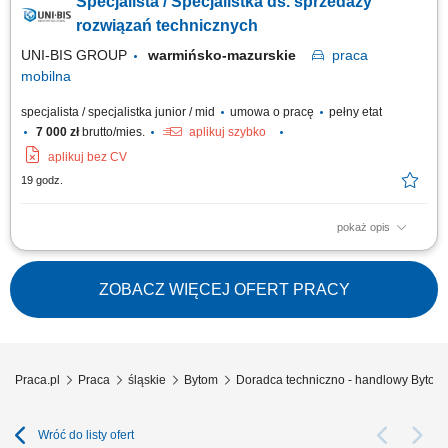
Specjalista / Specjalistka ds. sprzedaży
oraz proponowanie dopasowanych rozwiązań, prowadzenie prezentacji i
negocjacji handlowych, utrzymywanie trwałych relacji i dbanie o wysoki
rozwiązań technicznych
poziom...
UNI-BIS GROUP
warmińsko-mazurskie
praca
mobilna
specjalista / specjalistka junior / mid
umowa o pracę
pełny etat
7 000 zł
brutto/mies.
aplikuj szybko
aplikuj bez CV
19 godz.
pokaż opis
Opis stanowiska: rozwijanie sprzedaży poprzez aktywne działania w
terenie i obsługę klientów biznesowych, identyfikowanie potrzeb klientów
oraz proponowanie dopasowanych rozwiązań, prowadzenie prezentacji i
ZOBACZ WIĘCEJ OFERT PRACY
negocjacji handlowych, utrzymywanie trwałych relacji i dbanie o wysoki
poziom...
Praca.pl
Praca
śląskie
Bytom
Doradca techniczno - handlowy Bytom
Wróć do listy ofert