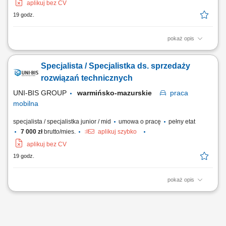
aplikuj bez CV
19 godz.
pokaż opis
Opis stanowiska: rozwijanie sprzedaży poprzez aktywne działania w
terenie i obsługę klientów biznesowych, identyfikowanie potrzeb
Specjalista / Specjalistka ds. sprzedaży
klientów oraz proponowanie dopasowanych rozwiązań, prowadzenie
prezentacji i negocjacji handlowych, utrzymywanie trwałych relacji i
rozwiązań technicznych
dbanie o wysoki poziom...
UNI-BIS GROUP
warmińsko-mazurskie
praca
mobilna
specjalista / specjalistka junior / mid
umowa o pracę
pełny etat
7 000 zł
brutto/mies.
aplikuj szybko
aplikuj bez CV
19 godz.
pokaż opis
Opis stanowiska: rozwijanie sprzedaży poprzez aktywne działania w
terenie i obsługę klientów biznesowych, identyfikowanie potrzeb
klientów oraz proponowanie dopasowanych rozwiązań, prowadzenie
prezentacji i negocjacji handlowych, utrzymywanie trwałych relacji i