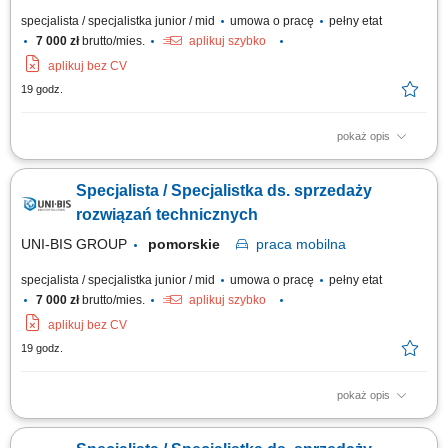
specjalista / specjalistka junior / mid
umowa o pracę
pełny etat
7 000 zł
brutto/mies.
aplikuj szybko
aplikuj bez CV
19 godz.
pokaż opis
Opis stanowiska: rozwijanie sprzedaży poprzez aktywne działania w
terenie i obsługę klientów biznesowych, identyfikowanie potrzeb klientów
Specjalista / Specjalistka ds. sprzedaży
oraz proponowanie dopasowanych rozwiązań, prowadzenie prezentacji i
negocjacji handlowych, utrzymywanie trwałych relacji i dbanie o wysoki
rozwiązań technicznych
poziom...
UNI-BIS GROUP
pomorskie
praca
mobilna
specjalista / specjalistka junior / mid
umowa o pracę
pełny etat
7 000 zł
brutto/mies.
aplikuj szybko
aplikuj bez CV
19 godz.
pokaż opis
Opis stanowiska: rozwijanie sprzedaży poprzez aktywne działania w
terenie i obsługę klientów biznesowych, identyfikowanie potrzeb klientów