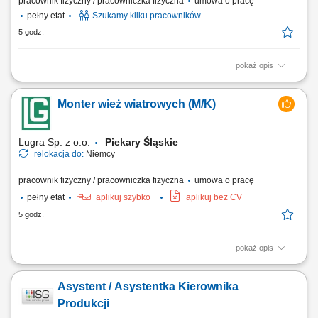
pracownik fizyczny / pracowniczka fizyczna
umowa o pracę
pełny etat
Szukamy kilku pracowników
5 godz.
pokaż opis
Zakres obowiązków: Wykonywanie prostych prac produkcyjnych przy
linii. Pakowanie, sortowanie i układanie produktów. Wsparcie procesu
Monter wież wiatrowych (M/K)
produkcyjnego w zadaniach pomocniczych. Kontrola wizualna jakości
produktów. Utrzymanie porządku na stanowisku pracy.
Lugra Sp. z o.o.
Piekary Śląskie
relokacja do:
Niemcy
pracownik fizyczny / pracowniczka fizyczna
umowa o pracę
pełny etat
aplikuj szybko
aplikuj bez CV
5 godz.
pokaż opis
Twój zakres obowiązków montaż wież wiatrowych, montaż
prefabrykowanych elementów betonowych; Wymagania brak
Asystent / Asystentka Kierownika
przeciwwskazań do pracy na wysokości; prawo jazdy kat.B;
odpowiedzialność, umiejętność pracy w zespole; mile widziane
Produkcji
doświadczenie w branży budowlanej lub montażowej (dla...