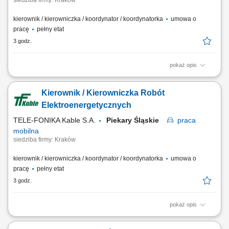
siedziba firmy: Kraków
kierownik / kierowniczka / koordynator / koordynatorka
umowa o
pracę
pełny etat
3 godz.
pokaż opis
Miejsce pracy stacjonarnej: Kraków lub Myślenice oraz budowy na
terenie całej Polski Forma zatrudnienia: umowa o pracę Twój zakres
Kierownik / Kierowniczka Robót
obowiązków Pełnienie funkcji Kierownika Budowy podczas realizacji
obiektów elektroenergetycznych, szczególne budowy linii kablowych
Elektroenergetycznych
elektroenergetycznych min...
TELE-FONIKA Kable S.A.
Piekary Śląskie
praca
mobilna
siedziba firmy: Kraków
kierownik / kierowniczka / koordynator / koordynatorka
umowa o
pracę
pełny etat
3 godz.
pokaż opis
Miejsce pracy stacjonarnej: Kraków lub Myślenice oraz budowy na
terenie całej Polski Forma zatrudnienia: umowa o pracę Opis