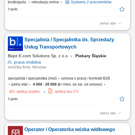
brutto/godz.
rekrutacja online
Szukamy 2 pracowników
3 godz.
pokaż opis
Opis stanowiska Praca przy produkcji gotowych produktów
spożywczych, takich jak naleśniki i poffertjes. Pakowanie wyrobów oraz
Specjalista / Specjalistka ds. Sprzedaży
przygotowywanie produktów do dalszej wysyłki. Kontrola jakości
produktów zgodnie z obowiązującymi standardami. Dbanie o czystość i
Usług Transportowych
porządek na stanowisku pracy....
Bejot E-com Solutions Sp. z o.o.
Piekary Śląskie
praca
mobilna
siedziba firmy: Wrocław
specjalista / specjalistka (mid)
umowa o pracę / kontrakt B2B
pełny etat
4 000 - 20 000 zł
/ mies. (w zal. od umowy)
aplikuj szybko
aplikuj bez CV
3 godz.
pokaż opis
Opis stanowiska: Pozyskiwanie nowych klientów biznesowych oraz
rozwój współpracy z obecnymi partnerami. Sprzedaż usług z zakresu
Operator / Operatorka wózka widłowego
transportu międzynarodowego i rozwiązań logistycznych. Prowadzenie