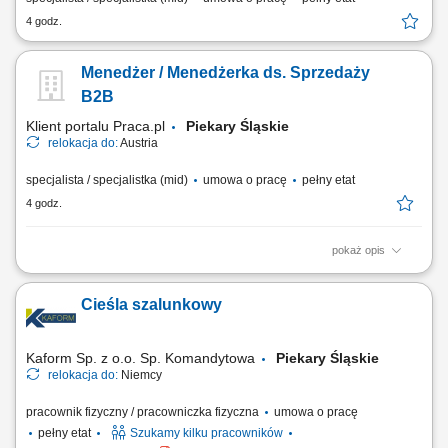
4 godz.
Menedżer / Menedżerka ds. Sprzedaży
B2B
Klient portalu Praca.pl
Piekary Śląskie
relokacja do:
Austria
specjalista / specjalistka (mid)
umowa o pracę
pełny etat
4 godz.
pokaż opis
Sprzedaż szerokiej gamy nowych i używanych pojazdów użytkowych
(ciągniki siodłowe, naczepy) bez ograniczeń co do marki; Kompleksowe
Cieśla szalunkowy
doradztwo dla klientów B2B w zakresie zarządzania flotą oraz
finansowania; Aktywne rozwijanie i pozyskiwanie nowych rynków
sprzedażowych; Współpraca z...
Kaform Sp. z o.o. Sp. Komandytowa
Piekary Śląskie
relokacja do:
Niemcy
pracownik fizyczny / pracowniczka fizyczna
umowa o pracę
pełny etat
Szukamy kilku pracowników