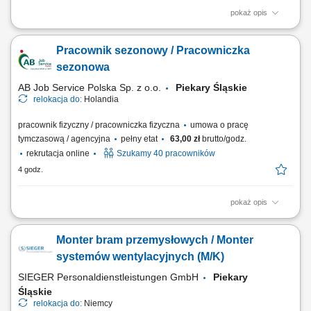
pokaż opis
Opis stanowiska: Wykonywanie prac spawalniczych przy konstrukcjach
stalowych i elementach maszyn. Przygotowywanie części do spawania
Pracownik sezonowy / Pracowniczka
na podstawie rysunku technicznego. Naprawa i konserwacja sprzętu
budowlanego oraz urządzeń wykorzystywanych podczas realizacji
sezonowa
inwestycji. Usuwanie usterek...
AB Job Service Polska Sp. z o.o.
Piekary Śląskie
relokacja do:
Holandia
pracownik fizyczny / pracowniczka fizyczna
umowa o pracę
tymczasową / agencyjna
pełny etat
63,00 zł
brutto/godz.
rekrutacja online
Szukamy 40 pracowników
4 godz.
pokaż opis
Opis stanowiska Ręczny zbiór jabłek i gruszek w nowoczesnych
sadach. Zbieranie owoców z wykorzystaniem platform sadowniczych
Monter bram przemysłowych / Monter
oraz drabin. Wstępna selekcja i przygotowanie owoców do transportu.
Układanie zebranych owoców w skrzynkach zgodnie z obowiązującymi
systemów wentylacyjnych (M/K)
standardami. Praca na świeżym...
SIEGER Personaldienstleistungen GmbH
Piekary
Śląskie
relokacja do:
Niemcy