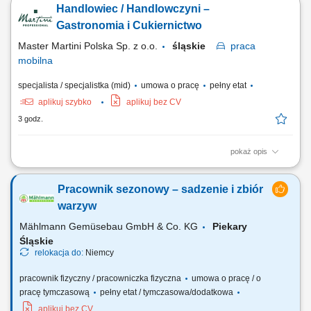
Handlowiec / Handlowczyni –
doradztwo produktowe oraz prowadzenie prezentacji i pokazów u
klientów. Udział w targach, szkoleniach oraz kluczowych wydarzeniach
Gastronomia i Cukiernictwo
branżowych. Współpraca z zespołem...
Master Martini Polska Sp. z o.o.
śląskie
praca
mobilna
specjalista / specjalistka (mid)
umowa o pracę
pełny etat
aplikuj szybko
aplikuj bez CV
3 godz.
pokaż opis
Opis stanowiska: Aktywna współpraca z klientami biznesowymi oraz
rozwijanie długofalowych relacji. Doradzanie w zakresie produktów i
Pracownik sezonowy – sadzenie i zbiór
prezentowanie ich zastosowania. Organizowanie pokazów oraz
spotkań handlowych u klientów. Udział w targach, szkoleniach i
warzyw
wydarzeniach branżowych....
Mählmann Gemüsebau GmbH & Co. KG
Piekary
Śląskie
relokacja do:
Niemcy
pracownik fizyczny / pracowniczka fizyczna
umowa o pracę / o
pracę tymczasową
pełny etat / tymczasowa/dodatkowa
aplikuj bez CV