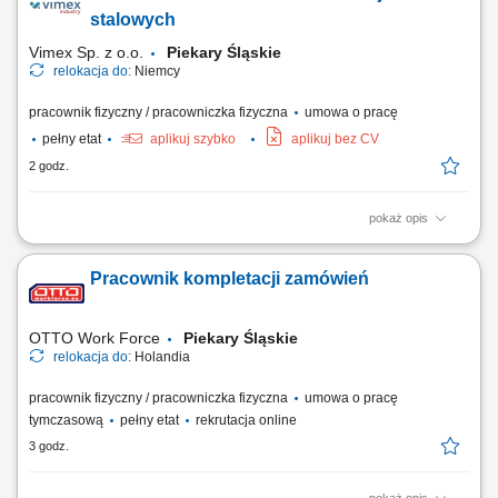
swoim stanowisku pracy; dbanie o wysoką jakość oraz zgodność
stalowych
produktu z wymaganiami.
Vimex Sp. z o.o.
Piekary Śląskie
relokacja do:
Niemcy
pracownik fizyczny / pracowniczka fizyczna
umowa o pracę
pełny etat
aplikuj szybko
aplikuj bez CV
2 godz.
pokaż opis
Zakres obowiązków: przygotowywanie elementów stalowych do
procesu śrutowania; oczyszczanie powierzchni konstrukcji stalowych z
Pracownik kompletacji zamówień
rdzy i innych zanieczyszczeń; wykonywanie prac związanych ze
śrutowaniem konstrukcji stalowych; przygotowanie elementów do
dalszej obróbki, w tym zabezpieczanie i...
OTTO Work Force
Piekary Śląskie
relokacja do:
Holandia
pracownik fizyczny / pracowniczka fizyczna
umowa o pracę
tymczasową
pełny etat
rekrutacja online
3 godz.