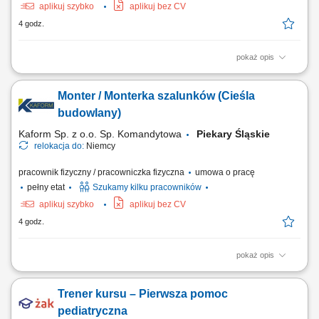
aplikuj szybko
aplikuj bez CV
4 godz.
pokaż opis
Opis stanowiska: Szalowanie: ścian, stropów, słupów - praca
samodzielna i w zespołach; Praca z systemami szalunkowymi; Montaż
Monter / Monterka szalunków (Cieśla
prefabrykatów betonowych; Betonowanie;
budowlany)
Kaform Sp. z o.o. Sp. Komandytowa
Piekary Śląskie
relokacja do:
Niemcy
pracownik fizyczny / pracowniczka fizyczna
umowa o pracę
pełny etat
Szukamy kilku pracowników
aplikuj szybko
aplikuj bez CV
4 godz.
pokaż opis
Zakres obowiązków: Realizacja prac szalunkowych przy ścianach,
stropach i słupach. Obsługa systemów szalunkowych oraz praca przy
Trener kursu – Pierwsza pomoc
montażu prefabrykatów betonowych. Wsparcie prac betonowych na
placu budowy. Wykonywanie zadań zgodnie z dokumentacją
pediatryczna