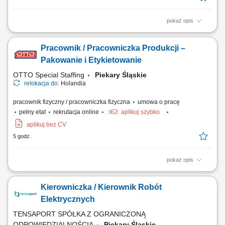
pokaż opis
Demontaż i montaż izolacji ciepło- oraz zimnochronnej; Praca przy
rurociągach i zbiornikach w zakładach przemysłowych;
Pracownik / Pracowniczka Produkcji –
Pakowanie i Etykietowanie
OTTO Special Staffing
Piekary Śląskie
relokacja do:
Holandia
pracownik fizyczny / pracowniczka fizyczna
umowa o pracę
pełny etat
rekrutacja online
aplikuj szybko
aplikuj bez CV
5 godz.
pokaż opis
Opis stanowiska Realizacja procesu pakowania produktów w
środowisku produkcyjnym o wysokich standardach jakości; Kontrola
Kierowniczka / Kierownik Robót
poprawności etykietowania opakowań (butelki, tuby, pudełka) zgodnie z
instrukcjami; Przygotowanie gotowych wyrobów do wysyłki na rynki
Elektrycznych
zagraniczne; Monitorowanie jakości...
TENSAPORT SPÓŁKA Z OGRANICZONĄ
ODPOWIEDZIALNOŚCIĄ
Piekary Śląskie