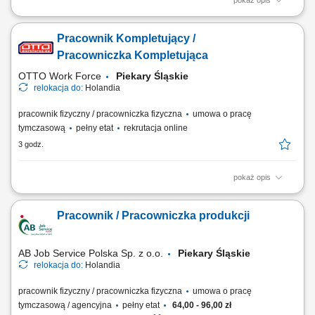
pokaż opis
Twoje codzienne zadania Przygotowujesz zamówienia hurtowe dla
sklepów Albert Heijn. Będziesz: Kompletować produkty za pomocą
Pracownik Kompletujący /
skanera ręcznego lub systemu voice pickingu; Podnosić i przenosić
paczki o różnej wadze; Zabezpieczać palety i przygotowywać je do
Pracowniczka Kompletująca
wysyłki; Prowadzić wózek EPT...
OTTO Work Force
Piekary Śląskie
relokacja do:
Holandia
pracownik fizyczny / pracowniczka fizyczna
umowa o pracę
tymczasową
pełny etat
rekrutacja online
3 godz.
pokaż opis
Opis stanowiska: Realizacja zamówień dla klientów poprzez
kompletację produktów w magazynie. Obsługa skanerów
Pracownik / Pracowniczka produkcji
magazynowych i systemów wspierających kompletację. Transport
produktów przy wykorzystaniu wózków magazynowych.
Przygotowywanie przesyłek i palet do wysyłki. Kontrola jakości...
AB Job Service Polska Sp. z o.o.
Piekary Śląskie
relokacja do:
Holandia
pracownik fizyczny / pracowniczka fizyczna
umowa o pracę
tymczasową / agencyjna
pełny etat
64,00 - 96,00 zł