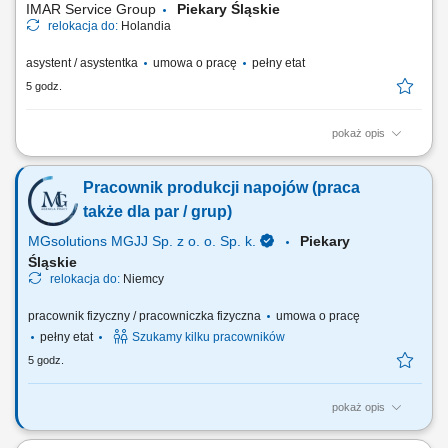
IMAR Service Group
Piekary Śląskie
relokacja do:
Holandia
asystent / asystentka
umowa o pracę
pełny etat
5 godz.
pokaż opis
Opis stanowiska: Planowanie i bieżąca koordynacja procesów
produkcyjnych w zakładzie. Zarządzanie zespołem produkcyjnym i
Pracownik produkcji napojów (praca
logistycznym liczącym 10–20 osób. Nadzór nad realizacją planów
produkcyjnych oraz terminowością zadań. Kontrola jakości produktów
także dla par / grup)
oraz przestrzeganie...
MGsolutions MGJJ Sp. z o. o. Sp. k.
Piekary
Śląskie
relokacja do:
Niemcy
pracownik fizyczny / pracowniczka fizyczna
umowa o pracę
pełny etat
Szukamy kilku pracowników
5 godz.
pokaż opis
Opis stanowiska Proste prace produkcyjne przy taśmie (np. obsługa
prostych maszyn) Pakowanie napojów; Etykietowanie; Kontrola jakości;