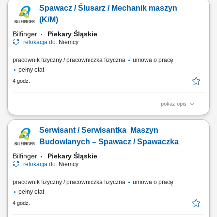
ze standardami, Tapetowanie oraz przygotowanie powierzchni do
Spawacz / Ślusarz / Mechanik maszyn
wykończenia, Szlifowanie, szpachlowanie i inne prace
przygotowawcze, Dbałość o terminową realizację zadań i wysoką
(K/M)
jakość wykonania, Udział w projektach...
Bilfinger
Piekary Śląskie
relokacja do:
Niemcy
pracownik fizyczny / pracowniczka fizyczna
umowa o pracę
pełny etat
4 godz.
pokaż opis
Twój zakres obowiązków: spawanie konstrukcji stalowych;
przygotowanie elementów do spawania według rysunku; naprawa
Serwisant / Serwisantka Maszyn
sprzętu ciężkiego (koparek, ładowarek, wiertnic, torkretnic i innego
sprzętu stosowanego przy budowie tuneli) usuwanie usterek napędów
Budowlanych – Spawacz / Spawaczka
hydraulicznych; kontrola stanu...
Bilfinger
Piekary Śląskie
relokacja do:
Niemcy
pracownik fizyczny / pracowniczka fizyczna
umowa o pracę
pełny etat
4 godz.