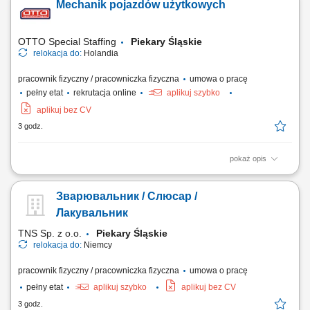
Mechanik pojazdów użytkowych
stanowiska kompleksowe prowadzenie projektów
elektroenergetycznych związanych z liniami kablowymi WN i
magazynami energii; nadzór nad realizacją robót elektrycznych...
OTTO Special Staffing
Piekary Śląskie
relokacja do:
Holandia
pracownik fizyczny / pracowniczka fizyczna
umowa o pracę
pełny etat
rekrutacja online
aplikuj szybko
aplikuj bez CV
3 godz.
pokaż opis
Twoje codzienne zadania Ty będziesz być odpowiedzialnym za
naprawa i kontrola ciężkiego sprzętu do recyklingu . Będziesz:
Зварювальник / Слюсар /
Diagnozować i usuwać usterki w złożonych układach hydraulicznych i
mechanicznych; Serwisować i naprawiać elektryczne układy napędowe
Лакувальник
oraz komponenty...
TNS Sp. z o.o.
Piekary Śląskie
relokacja do:
Niemcy
pracownik fizyczny / pracowniczka fizyczna
umowa o pracę
pełny etat
aplikuj szybko
aplikuj bez CV
3 godz.