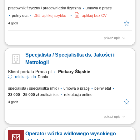
pracownik fizyczny / pracowniczka fizyczna
umowa o pracę
pełny etat
aplikuj szybko
aplikuj bez CV
4 godz.
pokaż opis
Zakres obowiązków montaż bram przemysłowych, montaż systemów
wentylacyjnych, prace ślusarskie i montażowe, obsługa elektronarzędzi,
Specjalista / Specjalistka ds. Jakości i
praca zgodnie z dokumentacją techniczną, dbanie o jakość wykonania i
porządek na miejscu pracy.
Metrologii
Klient portalu Praca.pl
Piekary Śląskie
relokacja do:
Dania
specjalista / specjalistka (mid)
umowa o pracę
pełny etat
23 000 - 25 000 zł
brutto/mies.
rekrutacja online
4 godz.
pokaż opis
Realizacja pomiarów detali i narzędzi przy wykorzystaniu
nowoczesnych systemów metrologicznych. Programowanie i obsługa
Operator wózka widłowego wysokiego
maszyn współrzędnościowych oraz analiza uzyskanych wyników.