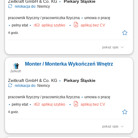
Zeitkraft GmbH & Co. KG
Piekary Śląskie
relokacja do:
Niemcy
pracownik fizyczny / pracowniczka fizyczna
umowa o pracę
pełny etat
aplikuj szybko
aplikuj bez CV
4 godz.
pokaż opis
Zakres obowiązków Doświadczenie oraz samodzielność w pracach:
malarskich (malowanie tradycyjne i natryskowe), tapeciarskich (raufaza
Monter / Monterka Wykończeń Wnętrz
i flizelina), przygotowanie podłoża (szlifowanie, gruntowanie,
szpachlowanie, akrylowanie).
Zeitkraft GmbH & Co. KG
Piekary Śląskie
relokacja do:
Niemcy
pracownik fizyczny / pracowniczka fizyczna
umowa o pracę
pełny etat
aplikuj szybko
aplikuj bez CV
4 godz.
pokaż opis
Opis stanowiska: Wykonywanie prac malarskich i natryskowych zgodnie