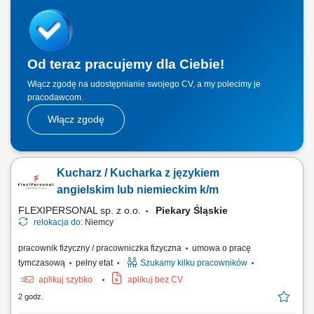
szlifowanie i szpachlowanie. Malowanie wnętrz oraz fasad budynków.
Realizacja prac elewacyjnych i dociepleniowych dla obiektów
budowlanych. Praca zgodnie z projektem oraz...
Od teraz pracujemy dla Ciebie!
Włącz zgodę na udostępnianie swojego CV, a my polecimy je
pracodawcom.
Włącz zgodę
Kucharz / Kucharka z językiem
angielskim lub niemieckim k/m
FLEXIPERSONAL sp. z o.o.
Piekary Śląskie
relokacja do:
Niemcy
pracownik fizyczny / pracowniczka fizyczna
umowa o pracę
tymczasową
pełny etat
Szukamy kilku pracowników
aplikuj szybko
aplikuj bez CV
2 godz.