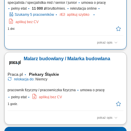
specjalista / specjalistka mid / senior / junior
umowa o pracę
pełny etat
11 000 zł
brutto/mies.
rekrutacja online
Szukamy 5 pracowników
aplikuj szybko
aplikuj bez CV
1 dni
pokaż opis
Relocate to Krakow with 10.000 PLN bonus! Your potential has a place
here with TTEC's award winning employment experience. As a Business
Malarz budowlany / Malarka budowlana
Development Representative with German-English working hybrid in
Krakow, Poland, you’ll be a part of bringing humanity to business.
#experienceTTEC Our employees...
Praca.pl
Piekary Śląskie
relokacja do:
Niemcy
pracownik fizyczny / pracowniczka fizyczna
umowa o pracę
pełny etat
aplikuj bez CV
1 godz.
pokaż opis
Opis stanowiska: Kompleksowe wykonywanie prac malarskich i
remontowo-wykończeniowych. Przygotowanie powierzchni poprzez