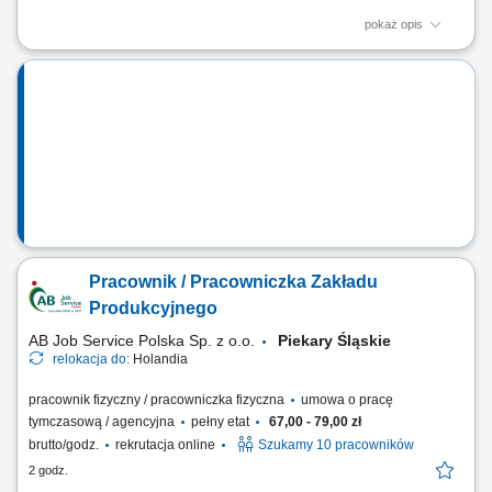
pokaż opis
Opis stanowiska Kompleksowe przyrządzanie oraz estetyczne
serwowanie potraw z menu à la carte. Nadzorowanie najwyższej
jakości, walorów smakowych oraz prezentacji wydawanych dań.
Bieżące zarządzanie stanem magazynowym oraz optymalizacja
wykorzystania składników kuchennych. Ścisła...
Pracownik / Pracowniczka Zakładu
Produkcyjnego
AB Job Service Polska Sp. z o.o.
Piekary Śląskie
relokacja do:
Holandia
pracownik fizyczny / pracowniczka fizyczna
umowa o pracę
tymczasową / agencyjna
pełny etat
67,00 - 79,00 zł
brutto/godz.
rekrutacja online
Szukamy 10 pracowników
2 godz.