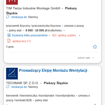
rozmów handlowych, spotkań oraz prezentowanie oferty firmy.
Negocjowanie warunków...
TIM Tietze Industrie Montage GmbH
Piekary
Śląskie
relokacja do:
Niemcy
pracownik fizyczny / pracowniczka fizyczna
umowa o pracę
pełny etat
9 000 - 10 000 zł
brutto/mies.
Szukamy kilku pracowników
aplikuj szybko
aplikuj bez CV
3 godz.
pokaż opis
Opis stanowiska: obsługa wózka transportowego lub pojazdu
logistycznego na terenie zakładu, dostarczanie komponentów i
Prowadzący Ekipę Montażu Wentylacji
materiałów na linię produkcyjną, realizacja bieżących zadań
magazynowych i logistycznych, dbanie o ciągłość pracy produkcji oraz
terminową realizację zadań,...
TECHMAR SP. Z O.O.
Piekary Śląskie
relokacja do:
Niemcy
kierownik / kierowniczka / koordynator / koordynatorka
umowa o
pracę / kontrakt B2B
pełny etat