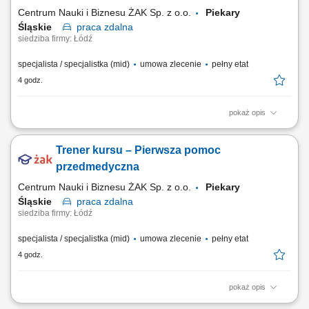
techniczną i budowlaną.
Centrum Nauki i Biznesu ŻAK Sp. z o.o.
Piekary
Śląskie
praca
zdalna
siedziba firmy: Łódź
specjalista / specjalistka (mid)
umowa zlecenie
pełny etat
4 godz.
pokaż opis
Nazwa kursu: Pierwsza pomoc pediatryczna Czas trwania: 6 godzin
dydaktycznych Region: cała Polska
Trener kursu – Pierwsza pomoc
przedmedyczna
Centrum Nauki i Biznesu ŻAK Sp. z o.o.
Piekary
Śląskie
praca
zdalna
siedziba firmy: Łódź
specjalista / specjalistka (mid)
umowa zlecenie
pełny etat
4 godz.
pokaż opis
Nazwa kursu: Pierwsza pomoc przedmedyczna Czas trwania: 8 godzin