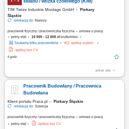
Przygotowywanie raportów jakościowych i dokumentacji kontrolnej.
składu / wózka czołowego (K/M)
Współpraca z działami produkcyjnymi w...
TIM Tietze Industrie Montage GmbH
Piekary
Śląskie
relokacja do:
Niemcy
pracownik fizyczny / pracowniczka fizyczna
umowa o pracę
pełny etat
10 000 - 12 000 zł
brutto/mies.
Szukamy kilku pracowników
aplikuj szybko
aplikuj bez CV
4 godz.
pokaż opis
Zadania: obsługa wózków widłowych wysokiego składu; obsługa
wózków czołowych (frontowych) transport oraz składowanie części do
Pracownik Budowlany / Pracownica
wagonów kolejowych; załadunek i rozładunek towarów; przestrzeganie
zasad bezpieczeństwa oraz obowiązujących procedur;
Budowlana
Klient portalu Praca.pl
Piekary Śląskie
relokacja do:
Szwecja
pracownik fizyczny / pracowniczka fizyczna
umowa o pracę
pełny etat
aplikuj bez CV