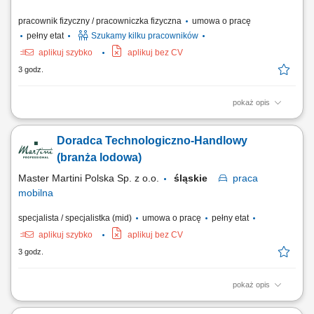
pracownik fizyczny / pracowniczka fizyczna
umowa o pracę
pełny etat
Szukamy kilku pracowników
aplikuj szybko
aplikuj bez CV
3 godz.
pokaż opis
Praca obejmuje międzynarodowe montaże, instalacje oraz prace
serwisowe u klientów, głównie na terenie Europy. Zakres obowiązków
Doradca Technologiczno-Handlowy
Montaż mechaniczny maszyn i urządzeń przemysłowych; Montaż
podzespołów mechanicznych, konstrukcji stalowych, rurociągów,
(branża lodowa)
wentylatorów, zaworów oraz innych...
Master Martini Polska Sp. z o.o.
śląskie
praca
mobilna
specjalista / specjalistka (mid)
umowa o pracę
pełny etat
aplikuj szybko
aplikuj bez CV
3 godz.
pokaż opis
Twój obszar odpowiedzialności: Budowanie długofalowych,
partnerskich relacji z klientami B2B (cukiernie, lodziarnie). Aktywne