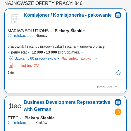
NAJNOWSZE OFERTY PRACY: 846
Komisjoner / Komisjonerka - pakowanie
MARIWA SOLUTIONS
Piekary Śląskie
relokacja do:
Niemcy
pracownik fizyczny / pracowniczka fizyczna
umowa o pracę
pełny etat
12 000 - 13 000 zł
brutto/mies.
Szukamy 60 pracowników
aplikuj szybko
aplikuj bez CV
2 dni
pokaż opis
Opis stanowiska Precyzyjne komisjonowanie: zbieranie artykułów
magazynowych z kategorii non-food, dbając o każdy szczegół.
Business Development Representative
Mistrzostwo w pakowaniu: staranne pakowanie i przygotowywanie
towaru, tak aby bezpiecznie dotarł do celu. Obsługa systemu: intuicyjna
with German
obsługa prostego systemu...
TTEC
Piekary Śląskie
relokacja do:
Kraków