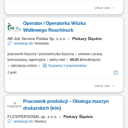
pokaż opis
Opis stanowiska wykonywanie prac produkcyjnych w zakładzie
przetwórstwa drobiu, zawieszanie drobiu na linii produkcyjnej zgodnie z
Operator / Operatorka Wózka
obowiązującymi procedurami, dbanie o porządek i czystość stanowiska
pracy, przestrzeganie zasad bezpieczeństwa oraz standardów jakości,
Widłowego Reachtruck
współpraca z...
AB Job Service Polska Sp. z o.o.
Piekary Śląskie
relokacja do:
Holandia
pracownik fizyczny / pracowniczka fizyczna
umowa o pracę
tymczasową / agencyjna
pełny etat
69,00 zł
brutto/godz.
rekrutacja online
Szukamy 2 pracowników
2 godz.
pokaż opis
Opis stanowiska obsługa wózków widłowych typu reachtruck oraz
heftruck, transport palet z produktami spożywczymi pomiędzy strefami
Pracownik produkcji – Obsługa maszyn
magazynu i chłodni, rozmieszczanie towarów na regałach wysokiego
składowania, załadunek i rozładunek pojazdów dostawczych,
drukarskich (k/m)
kompletowanie zamówień zgodnie...
FLEXIPERSONAL sp. z o.o.
Piekary Śląskie
relokacja do:
Niemcy