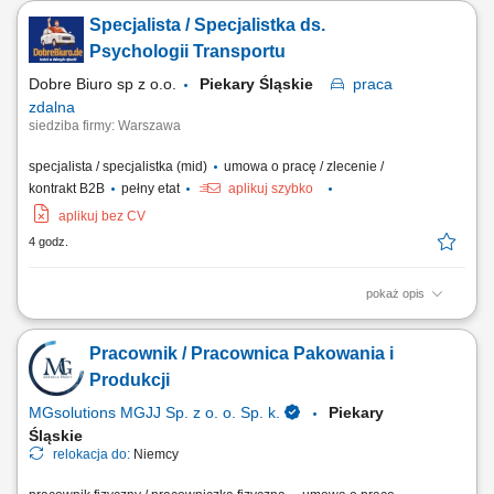
dydaktycznych Region: cała Polska
Specjalista / Specjalistka ds.
Psychologii Transportu
Dobre Biuro sp z o.o.
Piekary Śląskie
praca
zdalna
siedziba firmy: Warszawa
specjalista / specjalistka (mid)
umowa o pracę / zlecenie /
kontrakt B2B
pełny etat
aplikuj szybko
aplikuj bez CV
4 godz.
pokaż opis
Opis stanowiska: Prowadzenie konsultacji i wsparcia psychologicznego
zgodnie z zakresem psychologii transportu. Budowanie profesjonalnych
Pracownik / Pracownica Pakowania i
relacji z klientami oraz dbanie o wysoką jakość obsługi. Korzystanie z
nowoczesnych narzędzi cyfrowych wspierających codzienną pracę.
Produkcji
Udział w...
MGsolutions MGJJ Sp. z o. o. Sp. k.
Piekary
Śląskie
relokacja do:
Niemcy