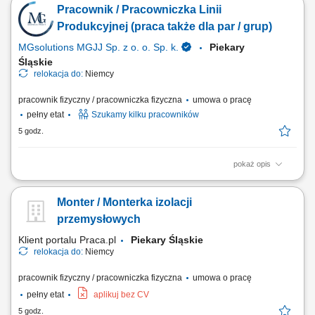
Pracownik / Pracowniczka Linii
Inne prace pomocnicze;
Produkcyjnej (praca także dla par / grup)
MGsolutions MGJJ Sp. z o. o. Sp. k.
Piekary
Śląskie
relokacja do:
Niemcy
pracownik fizyczny / pracowniczka fizyczna
umowa o pracę
pełny etat
Szukamy kilku pracowników
5 godz.
pokaż opis
Zakres obowiązków: Wykonywanie prostych prac produkcyjnych przy
linii produkcyjnej; Obsługa podstawowych urządzeń i maszyn
Monter / Monterka izolacji
produkcyjnych; Pakowanie oraz etykietowanie napojów; Kontrola
jakości produktów; Realizacja bieżących prac pomocniczych na terenie
przemysłowych
zakładu;
Klient portalu Praca.pl
Piekary Śląskie
relokacja do:
Niemcy
pracownik fizyczny / pracowniczka fizyczna
umowa o pracę
pełny etat
aplikuj bez CV
5 godz.