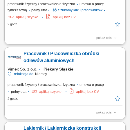
pracownik fizyczny / pracowniczka fizyczna
umowa o pracę
tymczasową
pełny etat
Szukamy kilku pracowników
aplikuj szybko
aplikuj bez CV
2 godz.
pokaż opis
Zakres obowiązków Obsługa i ustawianie maszyn drukarskich;
Przygotowywanie maszyn do realizacji zleceń produkcyjnych; Kontrola
Pracownik / Pracowniczka obróbki
jakości wykonywanych wydruków oraz bieżące usuwanie niezgodności
jakościowych; Nadzór nad prawidłowym przebiegiem procesu
odlewów aluminiowych
produkcyjnego; Dbanie o sprawność...
Vimex Sp. z o.o.
Piekary Śląskie
relokacja do:
Niemcy
pracownik fizyczny / pracowniczka fizyczna
umowa o pracę
pełny etat
aplikuj szybko
aplikuj bez CV
2 godz.
pokaż opis
Zakres obowiązków: oczyszczanie i wykańczanie odlewów wykonanych
z aluminium; wykonywanie prac szlifierskich przy użyciu podstawowych
Lakiernik / Lakierniczka konstrukcji
narzędzi i urządzeń; kontrola jakości wykonywanych elementów na