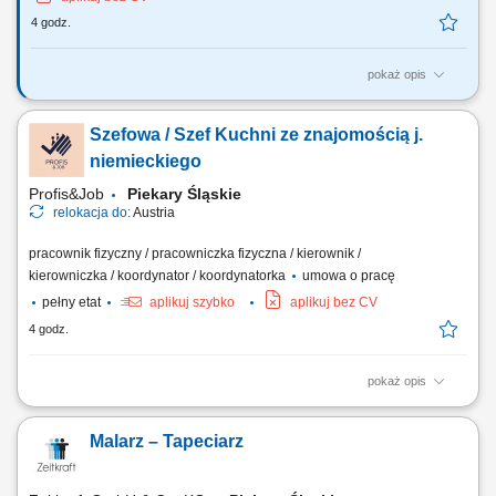
4 godz.
pokaż opis
Praca sezonowa - sadzenie, zbiór warzyw od 12 sierpnia 2026 Wymiar
pracy: sezonowa, umowa o pracę Opis stanowiska: Praca odbywa się w
Szefowa / Szef Kuchni ze znajomością j.
systemie akordu grupowego, indywidualnego (zbiór warzyw, sadzenie)
oraz na godziny (od 13,90€/godz. netto-inne prace np. kierowca,
niemieckiego
brygadzista,…) Wymagania:...
Profis&Job
Piekary Śląskie
relokacja do:
Austria
pracownik fizyczny / pracowniczka fizyczna / kierownik /
kierowniczka / koordynator / koordynatorka
umowa o pracę
pełny etat
aplikuj szybko
aplikuj bez CV
4 godz.
pokaż opis
Wymagania: Doświadczenie jako szef kuchni. Znajomość kuchni
według menu naszego lokalu. Umiejętność pracy w zespole i
Malarz – Tapeciarz
odpowiedzialne wykonywanie zadań. Przestrzeganie przepisów
higieny. Mile widziane wykształcenie kucharskie, jednak doświadczenie
jest kluczowe. Podstawowa znajomość...