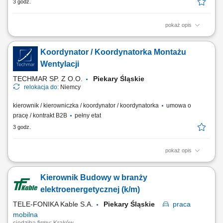
3 godz.
pokaż opis
Miejsce pracy: Niemcy Twoje zadania: Organizacja i koordynacja pracy
ekipy monterów wentylacji. Współpraca z niemieckim Bauleiterem.
Koordynator / Koordynatorka Montażu
Nadzór nad jakością i terminowością prac. Wsparcie zespołu podczas
montażu. Przygotowywanie obmiarów (Aufmaß). Przygotowywanie
Wentylacji
robót dodatkowych...
TECHMAR SP. Z O.O.
Piekary Śląskie
relokacja do:
Niemcy
kierownik / kierowniczka / koordynator / koordynatorka
umowa o
pracę / kontrakt B2B
pełny etat
3 godz.
pokaż opis
Miejsce pracy: Niemcy Zakres obowiązków: Zarządzanie pracą ekipy
realizującej montaż instalacji wentylacyjnych. Koordynowanie działań z
Kierownik Budowy w branży
przedstawicielami inwestycji i kierownictwem budowy. Kontrola jakości
wykonania oraz terminowości prowadzonych robót. Udział w pracach
elektroenergetycznej (k/m)
montażowych i...
TELE-FONIKA Kable S.A.
Piekary Śląskie
praca
mobilna