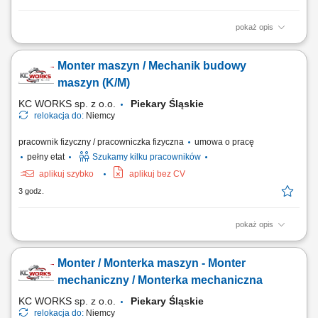
pokaż opis
ЗВАРЮВАЛЬНИКИ - зварювання напівавтоматом MAG 135 всі
позиції; СЛЮСАР – шліфування, зачистка зварних швів; МОНТАЖ –
Monter maszyn / Mechanik budowy
уміння читати технічний рисунок; монтаж металоконструкцій;
ФАРБУВАЛЬНИК - фарбування пістолетом; ЕЛЕКТРИК -
maszyn (K/M)
МОНТАЖНИК - монтаж електроустановки.
KC WORKS sp. z o.o.
Piekary Śląskie
relokacja do:
Niemcy
pracownik fizyczny / pracowniczka fizyczna
umowa o pracę
pełny etat
Szukamy kilku pracowników
aplikuj szybko
aplikuj bez CV
3 godz.
pokaż opis
Praca będzie wykonywana w naszej lokalizacji produkcyjnej i
montażowej w Lindern w Niemczech. Zakres obowiązków: Montaż
Monter / Monterka maszyn - Monter
maszyn oraz podzespołów mechanicznych; Montaż elementów zgodnie
z dokumentacją techniczną; Wykonywanie prac mechanicznych i
mechaniczny / Monterka mechaniczna
ślusarskich; Montaż konstrukcji stalowych,...
KC WORKS sp. z o.o.
Piekary Śląskie
relokacja do:
Niemcy