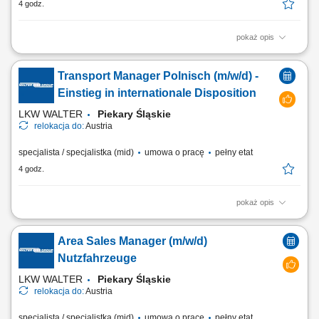
4 godz.
pokaż opis
Asystowanie przy montażu konstrukcji ciesielskich, przygotowywaniu
zbrojeń oraz wylewaniu elementów żelbetowych. Realizowanie zadań z
Transport Manager Polnisch (m/w/d) -
zakresu prac wykończeniowych, naprawczych i kosmetyki budowlanej
na obiekcie. Dbaniu o stały ład, porządek i bezpieczeństwo w obszarze
Einstieg in internationale Disposition
prowadzenia robót....
LKW WALTER
Piekary Śląskie
relokacja do:
Austria
specjalista / specjalistka (mid)
umowa o pracę
pełny etat
4 godz.
pokaż opis
Stellenbeschreibung Deine Aufgaben Transportabwicklung: Nach der
übergeordneten Transportplanung übernimmst du die tägliche
Area Sales Manager (m/w/d)
Disposition und begleitest internationale Transporte zuverlässig durch
die operative Abwicklung; Wirtschaftliche Entscheidungen: Du
Nutzfahrzeuge
vergleichst verfügbare...
LKW WALTER
Piekary Śląskie
relokacja do:
Austria
specjalista / specjalistka (mid)
umowa o pracę
pełny etat