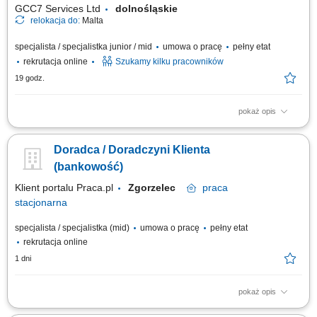
GCC7 Services Ltd
dolnośląskie
relokacja do:
Malta
specjalista / specjalistka junior / mid
umowa o pracę
pełny etat
rekrutacja online
Szukamy kilku pracowników
19 godz.
pokaż opis
Zakres obowiązków: Prowadzenie telefonicznych rozmów z klientami
zainteresowanymi ofertą. Sprzedaż usług związanych z finansami, w tym
Doradca / Doradczyni Klienta
szkoleń z zakresu edukacji finansowej. Budowanie relacji z klientami oraz
pozyskiwanie nowych kontaktów dla partnerów biznesowych. Realizacja
(bankowość)
celów...
Klient portalu Praca.pl
Zgorzelec
praca
stacjonarna
specjalista / specjalistka (mid)
umowa o pracę
pełny etat
rekrutacja online
1 dni
pokaż opis
obsługa klientów; utrzymywanie dobrych relacji z klientami; realizacja