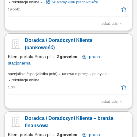
rekrutacja online
Szukamy kilku pracowników
19 godz.
pokaż opis
Zakres obowiązków: Prowadzenie telefonicznych rozmów z klientami
zainteresowanymi ofertą. Sprzedaż usług związanych z finansami, w
Doradca / Doradczyni Klienta
tym szkoleń z zakresu edukacji finansowej. Budowanie relacji z
klientami oraz pozyskiwanie nowych kontaktów dla partnerów
(bankowość)
biznesowych. Realizacja celów...
Klient portalu Praca.pl
Zgorzelec
praca
stacjonarna
specjalista / specjalistka (mid)
umowa o pracę
pełny etat
rekrutacja online
1 dni
pokaż opis
obsługa klientów; utrzymywanie dobrych relacji z klientami; realizacja
celów sprzedażowych; dbałość o wysoką jakość obsługi klientów oraz
Doradca / Doradczyni Klienta – branża
firm;
finansowa
Klient portalu Praca.pl
Zgorzelec
praca