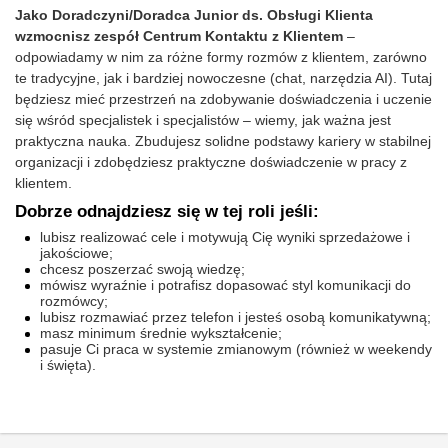
Jako Doradczyni/Doradca Junior ds. Obsługi Klienta
wzmocnisz zespół Centrum Kontaktu z Klientem
–
odpowiadamy w nim za różne formy rozmów z klientem, zarówno
te tradycyjne, jak i bardziej nowoczesne (chat, narzędzia AI). Tutaj
będziesz mieć przestrzeń na zdobywanie doświadczenia i uczenie
się wśród specjalistek i specjalistów – wiemy, jak ważna jest
praktyczna nauka. Zbudujesz solidne podstawy kariery w stabilnej
organizacji i zdobędziesz praktyczne doświadczenie w pracy z
klientem.
Dobrze odnajdziesz się w tej roli jeśli:
lubisz realizować cele i motywują Cię wyniki sprzedażowe i
jakościowe;
chcesz poszerzać swoją wiedzę;
mówisz wyraźnie i potrafisz dopasować styl komunikacji do
rozmówcy;
lubisz rozmawiać przez telefon i jesteś osobą komunikatywną;
masz minimum średnie wykształcenie;
pasuje Ci praca w systemie zmianowym (również w weekendy
i święta).