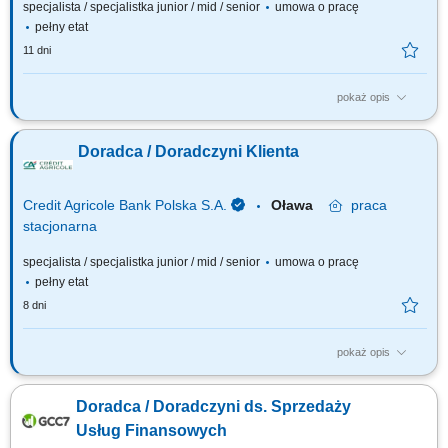
specjalista / specjalistka junior / mid / senior
umowa o pracę
pełny etat
11 dni
pokaż opis
Jakie będą Twoje zadania: Pozyskiwanie nowych klientów oraz
telefoniczne umawianie spotkań. Dopasowywanie produktów
Doradca / Doradczyni Klienta
finansowych do potrzeb klientów. Wsparcie klientów w bankowości
codziennej, internetowej i mobilnej. Aktywna sprzedaż produktów
bankowych i ubezpieczeniowych. Realizacja...
Credit Agricole Bank Polska S.A.
Oława
praca
stacjonarna
specjalista / specjalistka junior / mid / senior
umowa o pracę
pełny etat
8 dni
pokaż opis
Jakie będą Twoje zadania: Pozyskiwanie nowych klientów oraz
telefoniczne umawianie spotkań. Dopasowywanie produktów
Doradca / Doradczyni ds. Sprzedaży
finansowych do potrzeb klientów. Wsparcie klientów w bankowości
codziennej, internetowej i mobilnej. Aktywna sprzedaż produktów
Usług Finansowych
bankowych i ubezpieczeniowych. Realizacja...