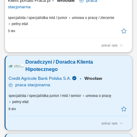
Klient portalu Praca.pl
Wrocław
praca
stacjonarna
specjalista / specjalistka mid / junior
umowa o pracę / zlecenie
pełny etat
5 dni
pokaż opis
aktywne pozyskiwanie klientów oraz sprzedaż produktów bankowych i
ubezpieczeniowych; prowadzenie rozmów doradczych – analiza
Doradczyni / Doradca Klienta
potrzeb i dopasowanie rozwiązań finansowych; rzetelne przedstawianie
warunków oferty, zasad i ryzyk; obsługa posprzedażowa klientów i
Hipotecznego
realizacja procesów...
Credit Agricole Bank Polska S.A.
Wrocław
praca
stacjonarna
specjalista / specjalistka junior / mid / senior
umowa o pracę
pełny etat
8 dni
pokaż opis
Jakie będą Twoje zadania: Aktywna sprzedaż i obsługa posprzedażowa
produktów hipotecznych. Pozyskiwanie nowych klientów i budowanie