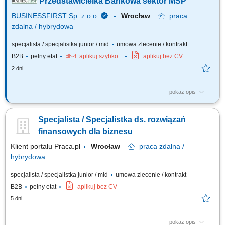
Przedstawicielka Bankowa sektor MŚP
BUSINESSFIRST Sp. z o.o.
Wrocław
praca
zdalna / hybrydowa
specjalista / specjalistka junior / mid
umowa zlecenie / kontrakt
B2B
pełny etat
aplikuj szybko
aplikuj bez CV
2 dni
pokaż opis
Opis stanowiska Pozyskiwanie klientów biznesowych oraz sprzedaż
produktów finansowych B2B, takich jak leasing, kredyty firmowe, rachunki
Specjalista / Specjalistka ds. rozwiązań
bankowe, faktoring i inne rozwiązania finansowe. Rozwój w kierunku
multidoradcy poprzez poszerzanie oferty produktowej dla klientów
finansowych dla biznesu
biznesowych. Aktywny...
Klient portalu Praca.pl
Wrocław
praca
zdalna /
hybrydowa
specjalista / specjalistka junior / mid
umowa zlecenie / kontrakt
B2B
pełny etat
aplikuj bez CV
5 dni
pokaż opis