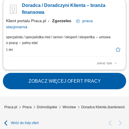
celów sprzedażowych; dbałość o wysoką jakość obsługi klientów oraz
Doradca / Doradczyni Klienta – branża
firm;
finansowa
Klient portalu Praca.pl
Zgorzelec
praca
stacjonarna
specjalista / specjalistka mid / senior / ekspert / ekspertka
umowa
o pracę
pełny etat
1 dni
pokaż opis
Aktywne pozyskiwanie klientów i budowanie z nimi długofalowych relacji.
Diagnozowanie potrzeb klientów i dopasowywanie odpowiednich
rozwiązań finansowych. Sprzedaż produktów bankowych, w tym funduszy
ZOBACZ WIĘCEJ OFERT PRACY
inwestycyjnych. Operacyjna obsługa klientów indywidualnych i firm z
sektora MŚP....
Praca.pl
Praca
Dolnośląskie
Wrocław
Doradca Klienta (bankowość)
Wróć do listy ofert