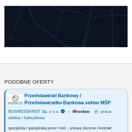
PODOBNE OFERTY
Przedstawiciel Bankowy /
Przedstawicielka Bankowa sektor MŚP
BUSINESSFIRST Sp. z o.o.
Wrocław
praca
zdalna / hybrydowa
specjalista / specjalistka junior / mid
umowa zlecenie / kontrakt