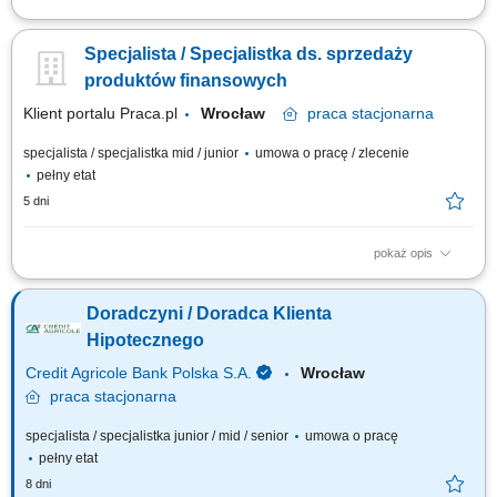
Samodzielne docieranie do sektora przedsiębiorstw i doradztwo w
zakresie optymalizacji finansów (kredyty, leasing, faktoring). Rozwój
Specjalista / Specjalistka ds. sprzedaży
kompetencji doradczych zmierzający do samodzielnego zarządzania
pełnym portfolio usług bankowych. Prowadzenie rozmów handlowych
produktów finansowych
przez telefon z wykorzystaniem...
Klient portalu Praca.pl
Wrocław
praca
stacjonarna
specjalista / specjalistka mid / junior
umowa o pracę / zlecenie
pełny etat
5 dni
pokaż opis
aktywne pozyskiwanie klientów oraz sprzedaż produktów bankowych i
ubezpieczeniowych; prowadzenie rozmów doradczych – analiza potrzeb i
Doradczyni / Doradca Klienta
dopasowanie rozwiązań finansowych; rzetelne przedstawianie warunków
oferty, zasad i ryzyk; obsługa posprzedażowa klientów i realizacja
Hipotecznego
procesów...
Credit Agricole Bank Polska S.A.
Wrocław
praca
stacjonarna
specjalista / specjalistka junior / mid / senior
umowa o pracę
pełny etat
8 dni