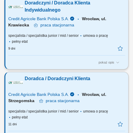
Doradczyni / Doradca Klienta
długofalowych relacji opartych na zaufaniu. Identyfikacja potrzeb i
dopasowywanie produktów i usług finansowych dla klientów. Analiza
Indywidualnego
portfela klientów i...
Credit Agricole Bank Polska S.A.
Wrocław, ul.
Krawiecka
praca
stacjonarna
specjalista / specjalistka junior / mid / senior
umowa o pracę
pełny etat
9 dni
pokaż opis
Jakie będą Twoje zadania: Pozyskiwanie nowych klientów w tym przez
aktywne dzwonienie i zapraszanie na spotkanie. Budowanie
Doradca / Doradczyni Klienta
długofalowych relacji opartych na zaufaniu. Identyfikacja potrzeb oraz
oczekiwań klientów i dopasowywanie produktów i usług finansowych.
Aktywna sprzedaż produktów...
Credit Agricole Bank Polska S.A.
Wrocław, ul.
Strzegomska
praca
stacjonarna
specjalista / specjalistka junior / mid / senior
umowa o pracę
pełny etat
11 dni