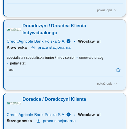
pokaż opis
Jakie będą Twoje zadania: Aktywna sprzedaż i obsługa posprzedażowa
produktów hipotecznych. Pozyskiwanie nowych klientów i budowanie
Doradczyni / Doradca Klienta
długofalowych relacji opartych na zaufaniu. Identyfikacja potrzeb i
dopasowywanie produktów i usług finansowych dla klientów. Analiza
Indywidualnego
portfela klientów i...
Credit Agricole Bank Polska S.A.
Wrocław, ul.
Krawiecka
praca
stacjonarna
specjalista / specjalistka junior / mid / senior
umowa o pracę
pełny etat
9 dni
pokaż opis
Jakie będą Twoje zadania: Pozyskiwanie nowych klientów w tym przez
aktywne dzwonienie i zapraszanie na spotkanie. Budowanie
Doradca / Doradczyni Klienta
długofalowych relacji opartych na zaufaniu. Identyfikacja potrzeb oraz
oczekiwań klientów i dopasowywanie produktów i usług finansowych.
Aktywna sprzedaż produktów...
Credit Agricole Bank Polska S.A.
Wrocław, ul.
Strzegomska
praca
stacjonarna