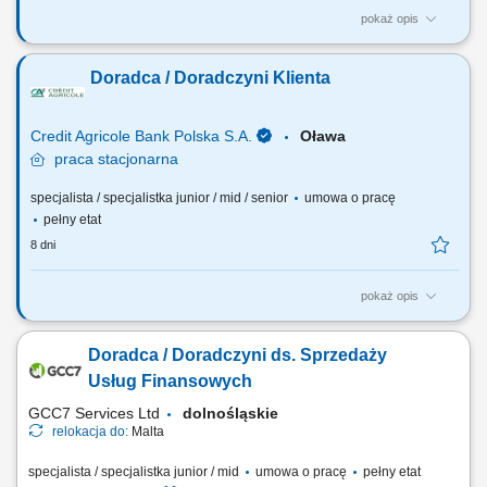
pokaż opis
Jakie będą Twoje zadania: Pozyskiwanie nowych klientów oraz
telefoniczne umawianie spotkań. Dopasowywanie produktów
Doradca / Doradczyni Klienta
finansowych do potrzeb klientów. Wsparcie klientów w bankowości
codziennej, internetowej i mobilnej. Aktywna sprzedaż produktów
bankowych i ubezpieczeniowych. Realizacja...
Credit Agricole Bank Polska S.A.
Oława
praca
stacjonarna
specjalista / specjalistka junior / mid / senior
umowa o pracę
pełny etat
8 dni
pokaż opis
Jakie będą Twoje zadania: Pozyskiwanie nowych klientów oraz
telefoniczne umawianie spotkań. Dopasowywanie produktów
Doradca / Doradczyni ds. Sprzedaży
finansowych do potrzeb klientów. Wsparcie klientów w bankowości
codziennej, internetowej i mobilnej. Aktywna sprzedaż produktów
Usług Finansowych
bankowych i ubezpieczeniowych. Realizacja...
GCC7 Services Ltd
dolnośląskie
relokacja do:
Malta
specjalista / specjalistka junior / mid
umowa o pracę
pełny etat