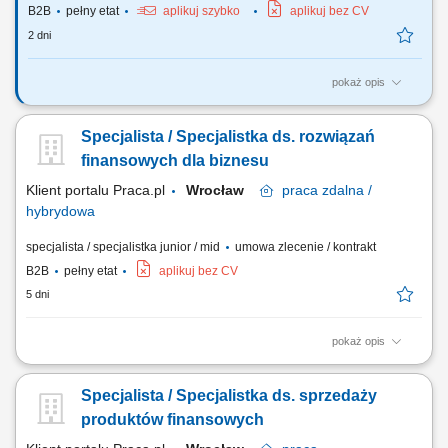
B2B
pełny etat
aplikuj szybko
aplikuj bez CV
2 dni
pokaż opis
Opis stanowiska Pozyskiwanie klientów biznesowych oraz sprzedaż
produktów finansowych B2B, takich jak leasing, kredyty firmowe,
Specjalista / Specjalistka ds. rozwiązań
rachunki bankowe, faktoring i inne rozwiązania finansowe. Rozwój w
kierunku multidoradcy poprzez poszerzanie oferty produktowej dla
finansowych dla biznesu
klientów biznesowych. Aktywny...
Klient portalu Praca.pl
Wrocław
praca
zdalna /
hybrydowa
specjalista / specjalistka junior / mid
umowa zlecenie / kontrakt
B2B
pełny etat
aplikuj bez CV
5 dni
pokaż opis
Samodzielne docieranie do sektora przedsiębiorstw i doradztwo w
zakresie optymalizacji finansów (kredyty, leasing, faktoring). Rozwój
Specjalista / Specjalistka ds. sprzedaży
kompetencji doradczych zmierzający do samodzielnego zarządzania
pełnym portfolio usług bankowych. Prowadzenie rozmów handlowych
produktów finansowych
przez telefon z wykorzystaniem...