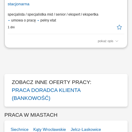
stacjonarna
specjalista / specjalistka mid / senior / ekspert / ekspertka
umowa o pracę
pełny etat
1 dni
pokaż opis
Aktywne pozyskiwanie klientów i budowanie z nimi długofalowych
relacji. Diagnozowanie potrzeb klientów i dopasowywanie
odpowiednich rozwiązań finansowych. Sprzedaż produktów
bankowych, w tym funduszy inwestycyjnych. Operacyjna obsługa
klientów indywidualnych i firm z sektora MŚP....
ZOBACZ INNE OFERTY PRACY:
PRACA DORADCA KLIENTA
(BANKOWOŚĆ)
PRACA W MIASTACH
Siechnice
Kąty Wrocławskie
Jelcz-Laskowice