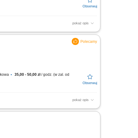
pokaż opis
transportu, aby dotarły w nienaruszonym
 Delivery...
atkowa
35,00 - 50,00 zł
/ godz. (w zal. od
pokaż opis
niami; Utrzymywanie dobrych relacji z