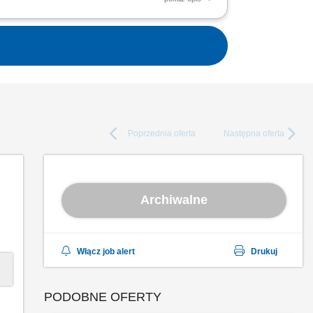
lientów do domu; Prowadzić nowoczesny
chem; Twój...
Poprzednia
oferta
Następna
oferta
Archiwalne
Włącz job alert
Drukuj
PODOBNE OFERTY