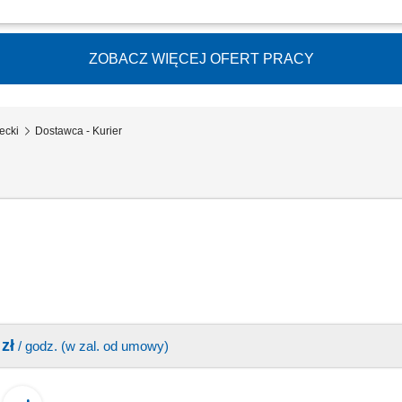
zakupy spożywcze bezpiecznie i z troską. Będziesz: Dostarczać zamówienia do k
zładowywać zakupy; Zapewniać miłą obsługę; Reprezentować Albert Heijn z uśmie
ZOBACZ WIĘCEJ OFERT PRACY
ecki
Dostawca - Kurier
zł
/ godz. (w zal. od umowy)