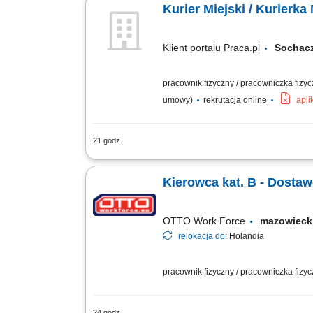
Kurier Miejski / Kurierka
Klient portalu Praca.pl
Socha
pracownik fizyczny / pracowniczka fizy
umowy)
rekrutacja online
apli
21 godz.
odbiór i dostarczanie posiłków, zakup
stanie, utrzymywanie pozytywnych relacj
Kierowca kat. B - Dosta
OTTO Work Force
mazowiec
relokacja do:
Holandia
pracownik fizyczny / pracowniczka fizy
24 godz.