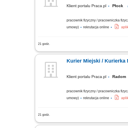
Klient portalu Praca.pl
Płock
pracownik fizyczny / pracowniczka fizy
umowy)
rekrutacja online
apli
21 godz.
odbiór i dostarczanie posiłków, zakup
stanie, utrzymywanie pozytywnych relacj
Kurier Miejski / Kurierka
Klient portalu Praca.pl
Rado
pracownik fizyczny / pracowniczka fizy
umowy)
rekrutacja online
apli
21 godz.
odbiór i dostarczanie posiłków, zakup
stanie, utrzymywanie pozytywnych relacj