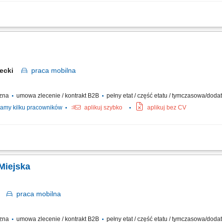
ów oraz drobnych przesyłek na wskazany adres, zabezpieczanie przesyłek podczas 
i z klientami i dbanie o wysoką jakość obsługi, realizacja dostaw w systemie Xpress
iecki
praca
mobilna
czna
umowa zlecenie / kontrakt B2B
pełny etat / część etatu / tymczasowa/dod
amy kilku pracowników
aplikuj szybko
aplikuj bez CV
czanie posiłków/zakupów; Zabezpieczanie przesyłek przed ewentualnymi uszkodze
 Miejska
ck
praca
mobilna
czna
umowa zlecenie / kontrakt B2B
pełny etat / część etatu / tymczasowa/dod