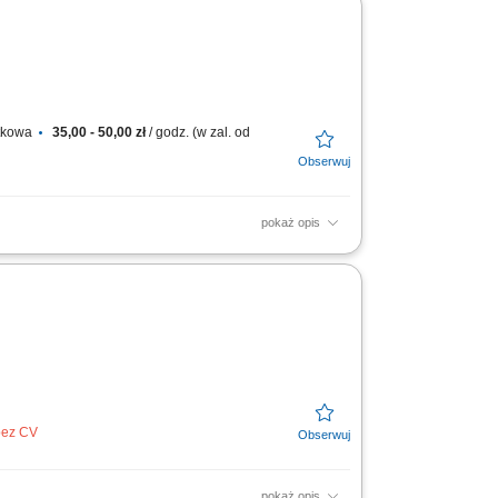
atkowa
35,00 - 50,00 zł
/ godz. (w zal. od
pokaż opis
transportu, aby dotarły w nienaruszonym
 Delivery...
 bez CV
pokaż opis