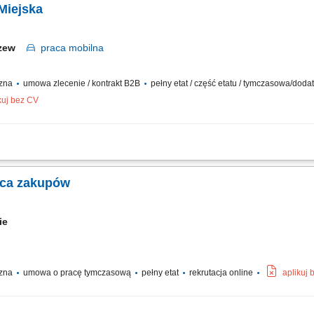
 Miejska
czew
praca
mobilna
czna
umowa zlecenie / kontrakt B2B
pełny etat / część etatu / tymczasowa/dod
kuj bez CV
ów oraz drobnych przesyłek na wskazany adres, zabezpieczanie przesyłek podczas 
i z klientami i dbanie o wysoką jakość obsługi, realizacja dostaw w systemie Xpress
wca zakupów
kie
czna
umowa o pracę tymczasową
pełny etat
rekrutacja online
aplikuj