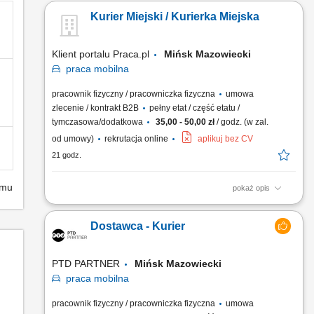
Kurier Miejski / Kurierka Miejska
Klient portalu Praca.pl
Mińsk Mazowiecki
praca
mobilna
pracownik fizyczny / pracowniczka fizyczna
umowa
zlecenie / kontrakt B2B
pełny etat / część etatu /
tymczasowa/dodatkowa
35,00 - 50,00 zł
/ godz. (w zal.
od umowy)
rekrutacja online
aplikuj bez CV
21 godz.
emu
pokaż opis
odbiór i dostarczanie posiłków, zakupów oraz drobnych
przesyłek na wskazany adres, zabezpieczanie przesyłek
Dostawca - Kurier
podczas transportu, aby dotarły w nienaruszonym stanie,
utrzymywanie pozytywnych relacji z klientami i dbanie o
wysoką jakość obsługi, realizacja dostaw w systemie Xpress
PTD PARTNER
Mińsk Mazowiecki
Delivery...
praca
mobilna
pracownik fizyczny / pracowniczka fizyczna
umowa