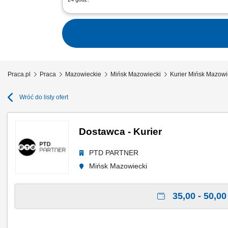
Twoje codzienne zadania Dostarczasz 
samochód dostawczy; Załadowywać i ro
Praca.pl
Praca
Mazowieckie
Mińsk Mazowiecki
Kurier Mińsk Mazowi
Wróć do listy ofert
Dostawca - Kurier
PTD PARTNER
Mińsk Mazowiecki
35,00 - 50,00 