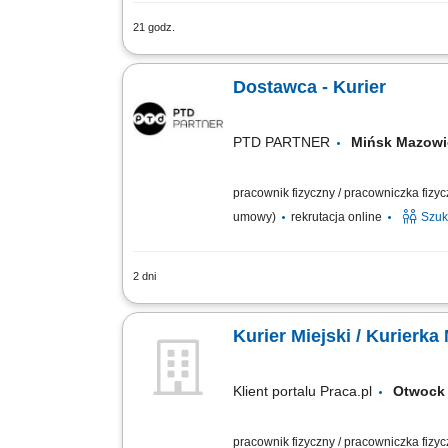
21 godz.
odbiór i dostarczanie posiłków, zakup
stanie, utrzymywanie pozytywnych relacj
Dostawca - Kurier
PTD PARTNER
Mińsk Mazow
pracownik fizyczny / pracowniczka fizy
umowy)
rekrutacja online
Szuk
2 dni
Zakres obowiązków Odbieranie i dostar
klientami;
Kurier Miejski / Kurierka
Klient portalu Praca.pl
Otwo
pracownik fizyczny / pracowniczka fizy