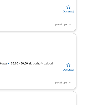
pokaż opis
azanie dokumentów dostawy, profesjonalna
czny...
atkowa
35,00 - 50,00 zł
/ godz. (w zal. od
pokaż opis
transportu, aby dotarły w nienaruszonym
 Delivery...