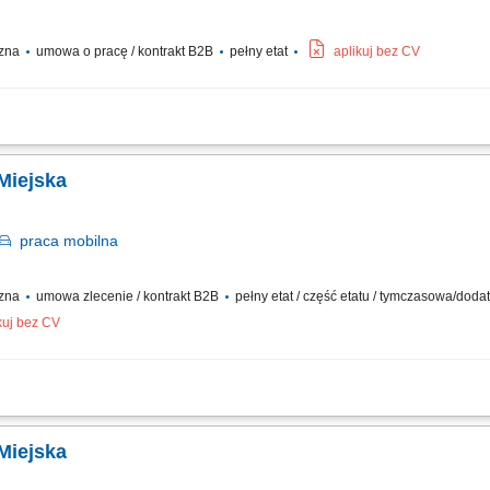
czna
umowa o pracę / kontrakt B2B
pełny etat
aplikuj bez CV
 towaru do klientów zgodnie z harmonogramem, rozładunek produktów oraz przek
ówień, kontrola obiegu gotówki i dokumentacji transportowej, dbanie o stan techni
 Miejska
praca
mobilna
czna
umowa zlecenie / kontrakt B2B
pełny etat / część etatu / tymczasowa/dod
kuj bez CV
ów oraz drobnych przesyłek na wskazany adres, zabezpieczanie przesyłek podczas 
i z klientami i dbanie o wysoką jakość obsługi, realizacja dostaw w systemie Xpress
 Miejska