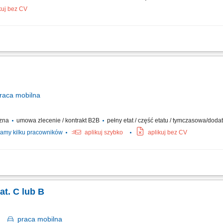
kuj bez CV
ów oraz drobnych przesyłek na wskazany adres, zabezpieczanie przesyłek podczas 
i z klientami i dbanie o wysoką jakość obsługi, realizacja dostaw w systemie Xpress
raca
mobilna
czna
umowa zlecenie / kontrakt B2B
pełny etat / część etatu / tymczasowa/dod
amy kilku pracowników
aplikuj szybko
aplikuj bez CV
czanie posiłków/zakupów; Zabezpieczanie przesyłek przed ewentualnymi uszkodze
at. C lub B
ek
praca
mobilna