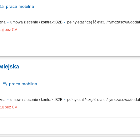
praca
mobilna
czna
umowa zlecenie / kontrakt B2B
pełny etat / część etatu / tymczasowa/dod
kuj bez CV
ów oraz drobnych przesyłek na wskazany adres, zabezpieczanie przesyłek podczas 
i z klientami i dbanie o wysoką jakość obsługi, realizacja dostaw w systemie Xpress
 Miejska
m
praca
mobilna
czna
umowa zlecenie / kontrakt B2B
pełny etat / część etatu / tymczasowa/dod
kuj bez CV
ów oraz drobnych przesyłek na wskazany adres, zabezpieczanie przesyłek podczas 
i z klientami i dbanie o wysoką jakość obsługi, realizacja dostaw w systemie Xpress