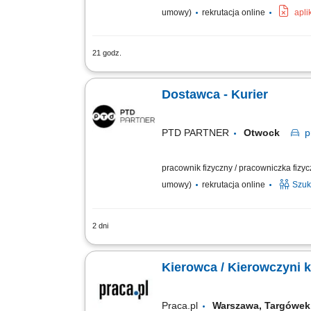
umowy)
rekrutacja online
apli
21 godz.
odbiór i dostarczanie posiłków, zakup
stanie, utrzymywanie pozytywnych relacj
Dostawca - Kurier
PTD PARTNER
Otwock
p
pracownik fizyczny / pracowniczka fizy
umowy)
rekrutacja online
Szuk
2 dni
Zakres obowiązków Odbieranie i dostar
klientami;
Kierowca / Kierowczyni k
Praca.pl
Warszawa, Targów