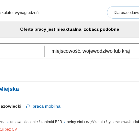
lkulator wynagrodzeń
Dla pracodaw
Oferta pracy jest nieaktualna, zobacz podobne
 Miejska
Mazowiecki
praca
mobilna
czna
umowa zlecenie / kontrakt B2B
pełny etat / część etatu / tymczasowa/dod
kuj bez CV