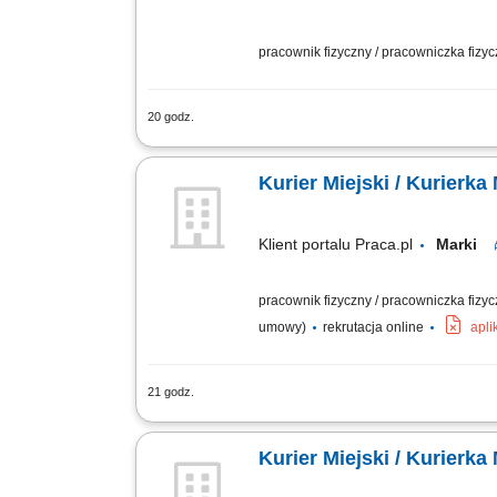
pracownik fizyczny / pracowniczka fizy
20 godz.
Zakres obowiązków: realizacja dostaw
obsługa klientów podczas realizacji zam
Kurier Miejski / Kurierka
Klient portalu Praca.pl
Marki
pracownik fizyczny / pracowniczka fizy
umowy)
rekrutacja online
apli
21 godz.
odbiór i dostarczanie posiłków, zakup
stanie, utrzymywanie pozytywnych relacj
Kurier Miejski / Kurierka