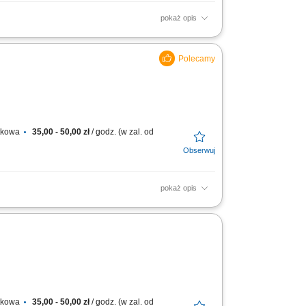
pokaż opis
transportu, aby dotarły w nienaruszonym
 Delivery...
atkowa
35,00 - 50,00 zł
/ godz. (w zal. od
pokaż opis
niami; Utrzymywanie dobrych relacji z
atkowa
35,00 - 50,00 zł
/ godz. (w zal. od