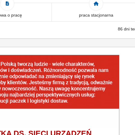
wa o pracę
praca stacjonarna
86 dni t
KA DS. SIECI URZĄDZEŃ