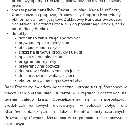
premiowy oparty o realizację celów bez maksymalnej kwoty
premii
bogaty pakiet benefitów (Pakiet Lux Med, Karta MultiSport,
Ubezpieczenia grupowe, Pracowniczy Program Emerytalny,
platforma do nauki języków, Zakładowy Fundusz Świadczeń
Socjalnych, Microsoft Office 365 do prywatnego użytku, zniżki
na produkty Banku)
Benefity
dofinansowanie zajęć sportowych
prywatna opieka medyczna
ubezpieczenie na życie
zniżki na firmowe produkty i usługi
opieka stomatologiczna
program emerytalny
preferencyjne pożyczki
dodatkowe świadczenia socjalne
dofinansowanie wakacji dzieci
platforma do nauki języków eTutor
Bank Pocztowy świadczy bezpieczne i proste usługi finansowe w
placówkach własnej sieci, a także w Urzędach Pocztowych na
terenie całego kraju. Specjalizujemy się w najprostszych
produktach bankowych oferowanych w polskich złotych dla
Klientów detalicznych, a także Klientów instytucjonalnych.
Prowadzimy również działalność w segmencie rozliczeniowym i
skarbowym.