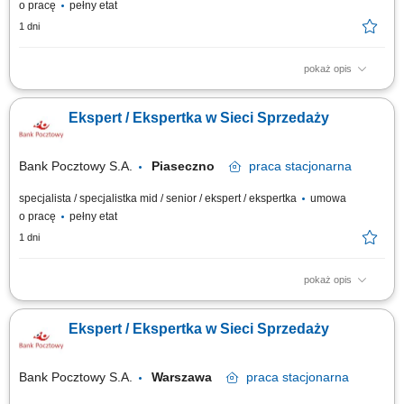
o pracę
pełny etat
1 dni
pokaż opis
Twój zakres obowiązków Diagnozowanie potrzeb i oczekiwań Klientów;
Aktywne pozyskiwanie Klientów i utrzymywanie z nimi pozytywnych
Ekspert / Ekspertka w Sieci Sprzedaży
relacji; Realizacja celów sprzedażowych; Kształtowanie pozytywnego
wizerunku Banku poprzez wysoką jakość obsługi; Operacyjna obsługa
Klientów...
Bank Pocztowy S.A.
Piaseczno
praca
stacjonarna
specjalista / specjalistka mid / senior / ekspert / ekspertka
umowa
o pracę
pełny etat
1 dni
pokaż opis
Twój zakres obowiązków Diagnozowanie potrzeb i oczekiwań Klientów;
Aktywne pozyskiwanie Klientów i utrzymywanie z nimi pozytywnych
Ekspert / Ekspertka w Sieci Sprzedaży
relacji; Realizacja celów sprzedażowych; Kształtowanie pozytywnego
wizerunku Banku poprzez wysoką jakość obsługi; Operacyjna obsługa
Klientów...
Bank Pocztowy S.A.
Warszawa
praca
stacjonarna