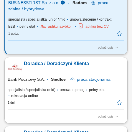
BUSINESSFIRST Sp. z o.o.
Radom
praca
zdalna / hybrydowa
specjalista / specjalistka junior / mid
umowa zlecenie / kontrakt
B2B
pełny etat
aplikuj szybko
aplikuj bez CV
1 godz.
pokaż opis
Opis stanowiska Pozyskiwanie klientów biznesowych oraz sprzedaż
produktów finansowych B2B, takich jak leasing, kredyty firmowe,
Doradca / Doradczyni Klienta
rachunki bankowe, faktoring i inne rozwiązania finansowe. Rozwój w
kierunku multidoradcy poprzez poszerzanie oferty produktowej dla
klientów biznesowych. Aktywny...
Bank Pocztowy S.A.
Siedlce
praca
stacjonarna
specjalista / specjalistka (mid)
umowa o pracę
pełny etat
rekrutacja online
1 dni
pokaż opis
Twój zakres obowiązków diagnozowanie potrzeb i oczekiwań Klientów,
nawiązywanie i utrzymywanie relacji z Klientami, realizacja celów