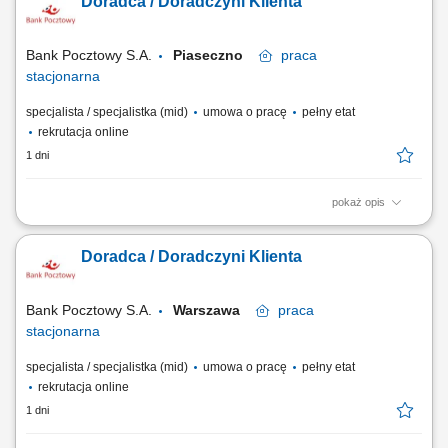
Doradca / Doradczyni Klienta
sprzedażowych, kształtowanie pozytywnego wizerunku Banku poprzez
wysoką jakość obsługi, operacyjna obsługa Klientów detalicznych,
małych i średnich firm.
Bank Pocztowy S.A.
Piaseczno
praca
stacjonarna
specjalista / specjalistka (mid)
umowa o pracę
pełny etat
rekrutacja online
1 dni
pokaż opis
Twój zakres obowiązków diagnozowanie potrzeb i oczekiwań Klientów,
nawiązywanie i utrzymywanie relacji z Klientami, realizacja celów
Doradca / Doradczyni Klienta
sprzedażowych, kształtowanie pozytywnego wizerunku Banku poprzez
wysoką jakość obsługi, operacyjna obsługa Klientów detalicznych,
małych i średnich firm.
Bank Pocztowy S.A.
Warszawa
praca
stacjonarna
specjalista / specjalistka (mid)
umowa o pracę
pełny etat
rekrutacja online
1 dni