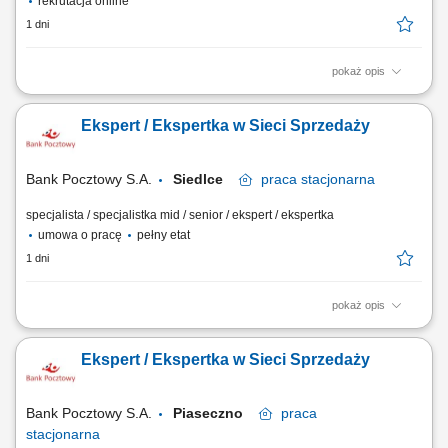
rekrutacja online
1 dni
pokaż opis
Twój zakres obowiązków diagnozowanie potrzeb i oczekiwań Klientów,
nawiązywanie i utrzymywanie relacji z Klientami, realizacja celów
Ekspert / Ekspertka w Sieci Sprzedaży
sprzedażowych, kształtowanie pozytywnego wizerunku Banku poprzez
wysoką jakość obsługi, operacyjna obsługa Klientów detalicznych,
małych i średnich firm.
Bank Pocztowy S.A.
Siedlce
praca
stacjonarna
specjalista / specjalistka mid / senior / ekspert / ekspertka
umowa o pracę
pełny etat
1 dni
pokaż opis
Twój zakres obowiązków Diagnozowanie potrzeb i oczekiwań Klientów;
Aktywne pozyskiwanie Klientów i utrzymywanie z nimi pozytywnych
Ekspert / Ekspertka w Sieci Sprzedaży
relacji; Realizacja celów sprzedażowych; Kształtowanie pozytywnego
wizerunku Banku poprzez wysoką jakość obsługi; Operacyjna obsługa
Klientów...
Bank Pocztowy S.A.
Piaseczno
praca
stacjonarna