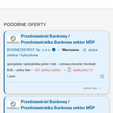
PODOBNE OFERTY
Przedstawiciel Bankowy /
Przedstawicielka Bankowa sektor MŚP
BUSINESSFIRST Sp. z o.o.
Warszawa
praca
zdalna / hybrydowa
specjalista / specjalistka junior / mid
umowa zlecenie / kontrakt
B2B
pełny etat
aplikuj szybko
aplikuj bez CV
1 godz.
pokaż opis
Opis stanowiska Pozyskiwanie klientów biznesowych oraz sprzedaż
produktów finansowych B2B, takich jak leasing, kredyty firmowe,
Przedstawiciel Bankowy /
rachunki bankowe, faktoring i inne rozwiązania finansowe. Rozwój w
kierunku multidoradcy poprzez poszerzanie oferty produktowej dla
Przedstawicielka Bankowa sektor MŚP
klientów biznesowych. Aktywny...