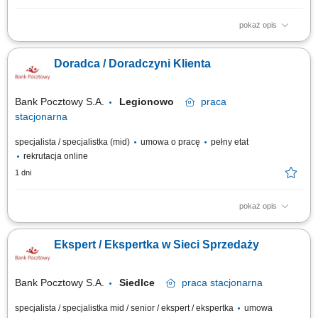
pokaż opis
Twój zakres obowiązków diagnozowanie potrzeb i oczekiwań Klientów,
nawiązywanie i utrzymywanie relacji z Klientami, realizacja celów
Doradca / Doradczyni Klienta
sprzedażowych, kształtowanie pozytywnego wizerunku Banku poprzez
wysoką jakość obsługi, operacyjna obsługa Klientów detalicznych,
małych i średnich firm.
Bank Pocztowy S.A.
Legionowo
praca
stacjonarna
specjalista / specjalistka (mid)
umowa o pracę
pełny etat
rekrutacja online
1 dni
pokaż opis
Twój zakres obowiązków diagnozowanie potrzeb i oczekiwań Klientów,
nawiązywanie i utrzymywanie relacji z Klientami, realizacja celów
Ekspert / Ekspertka w Sieci Sprzedaży
sprzedażowych, kształtowanie pozytywnego wizerunku Banku poprzez
wysoką jakość obsługi, operacyjna obsługa Klientów detalicznych,
małych i średnich firm.
Bank Pocztowy S.A.
Siedlce
praca
stacjonarna
specjalista / specjalistka mid / senior / ekspert / ekspertka
umowa