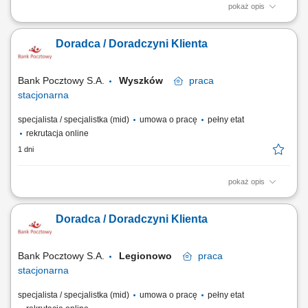
pokaż opis
Twój zakres obowiązków diagnozowanie potrzeb i oczekiwań Klientów,
nawiązywanie i utrzymywanie relacji z Klientami, realizacja celów
Doradca / Doradczyni Klienta
sprzedażowych, kształtowanie pozytywnego wizerunku Banku poprzez
wysoką jakość obsługi, operacyjna obsługa Klientów detalicznych,
małych i średnich firm.
Bank Pocztowy S.A.
Wyszków
praca
stacjonarna
specjalista / specjalistka (mid)
umowa o pracę
pełny etat
rekrutacja online
1 dni
pokaż opis
Twój zakres obowiązków diagnozowanie potrzeb i oczekiwań Klientów,
nawiązywanie i utrzymywanie relacji z Klientami, realizacja celów
Doradca / Doradczyni Klienta
sprzedażowych, kształtowanie pozytywnego wizerunku Banku poprzez
wysoką jakość obsługi, operacyjna obsługa Klientów detalicznych,
małych i średnich firm.
Bank Pocztowy S.A.
Legionowo
praca
stacjonarna
specjalista / specjalistka (mid)
umowa o pracę
pełny etat