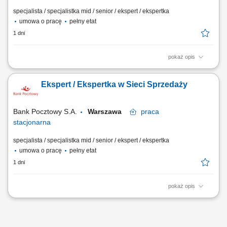
specjalista / specjalistka mid / senior / ekspert / ekspertka
umowa o pracę
pełny etat
1 dni
pokaż opis
Twój zakres obowiązków Diagnozowanie potrzeb i oczekiwań Klientów;
Aktywne pozyskiwanie Klientów i utrzymywanie z nimi pozytywnych
Ekspert / Ekspertka w Sieci Sprzedaży
relacji; Realizacja celów sprzedażowych; Kształtowanie pozytywnego
wizerunku Banku poprzez wysoką jakość obsługi; Operacyjna obsługa
Klientów...
Bank Pocztowy S.A.
Warszawa
praca
stacjonarna
specjalista / specjalistka mid / senior / ekspert / ekspertka
umowa o pracę
pełny etat
1 dni
pokaż opis
Twój zakres obowiązków Diagnozowanie potrzeb i oczekiwań Klientów;
Aktywne pozyskiwanie Klientów i utrzymywanie z nimi pozytywnych
relacji; Realizacja celów sprzedażowych; Kształtowanie pozytywnego
wizerunku Banku poprzez wysoką jakość obsługi; Operacyjna obsługa