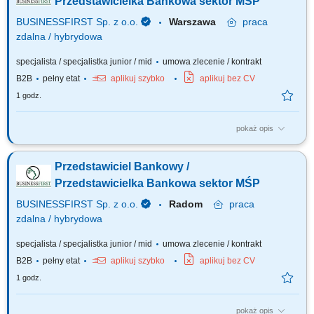
Przedstawicielka Bankowa sektor MŚP
BUSINESSFIRST Sp. z o.o.
Warszawa
praca
zdalna / hybrydowa
specjalista / specjalistka junior / mid
umowa zlecenie / kontrakt
B2B
pełny etat
aplikuj szybko
aplikuj bez CV
1 godz.
pokaż opis
Opis stanowiska Pozyskiwanie klientów biznesowych oraz sprzedaż
produktów finansowych B2B, takich jak leasing, kredyty firmowe, rachunki
Przedstawiciel Bankowy /
bankowe, faktoring i inne rozwiązania finansowe. Rozwój w kierunku
multidoradcy poprzez poszerzanie oferty produktowej dla klientów
Przedstawicielka Bankowa sektor MŚP
biznesowych. Aktywny...
BUSINESSFIRST Sp. z o.o.
Radom
praca
zdalna / hybrydowa
specjalista / specjalistka junior / mid
umowa zlecenie / kontrakt
B2B
pełny etat
aplikuj szybko
aplikuj bez CV
1 godz.
pokaż opis