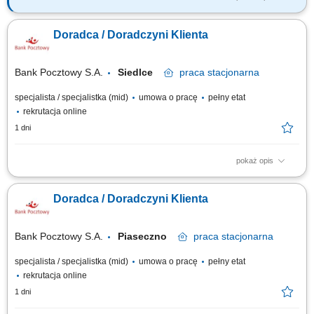
Opis stanowiska Pozyskiwanie klientów biznesowych oraz sprzedaż
produktów finansowych B2B, takich jak leasing, kredyty firmowe, rachunki
Doradca / Doradczyni Klienta
bankowe, faktoring i inne rozwiązania finansowe. Rozwój w kierunku
multidoradcy poprzez poszerzanie oferty produktowej dla klientów
biznesowych. Aktywny...
Bank Pocztowy S.A.
Siedlce
praca
stacjonarna
specjalista / specjalistka (mid)
umowa o pracę
pełny etat
rekrutacja online
1 dni
pokaż opis
Twój zakres obowiązków diagnozowanie potrzeb i oczekiwań Klientów,
nawiązywanie i utrzymywanie relacji z Klientami, realizacja celów
Doradca / Doradczyni Klienta
sprzedażowych, kształtowanie pozytywnego wizerunku Banku poprzez
wysoką jakość obsługi, operacyjna obsługa Klientów detalicznych,
małych i średnich firm.
Bank Pocztowy S.A.
Piaseczno
praca
stacjonarna
specjalista / specjalistka (mid)
umowa o pracę
pełny etat
rekrutacja online
1 dni