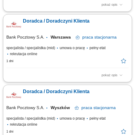
pokaż opis
Twój zakres obowiązków diagnozowanie potrzeb i oczekiwań Klientów,
nawiązywanie i utrzymywanie relacji z Klientami, realizacja celów
Doradca / Doradczyni Klienta
sprzedażowych, kształtowanie pozytywnego wizerunku Banku poprzez
wysoką jakość obsługi, operacyjna obsługa Klientów detalicznych,
małych i średnich firm.
Bank Pocztowy S.A.
Warszawa
praca
stacjonarna
specjalista / specjalistka (mid)
umowa o pracę
pełny etat
rekrutacja online
1 dni
pokaż opis
Twój zakres obowiązków diagnozowanie potrzeb i oczekiwań Klientów,
nawiązywanie i utrzymywanie relacji z Klientami, realizacja celów
Doradca / Doradczyni Klienta
sprzedażowych, kształtowanie pozytywnego wizerunku Banku poprzez
wysoką jakość obsługi, operacyjna obsługa Klientów detalicznych,
małych i średnich firm.
Bank Pocztowy S.A.
Wyszków
praca
stacjonarna
specjalista / specjalistka (mid)
umowa o pracę
pełny etat
rekrutacja online
1 dni