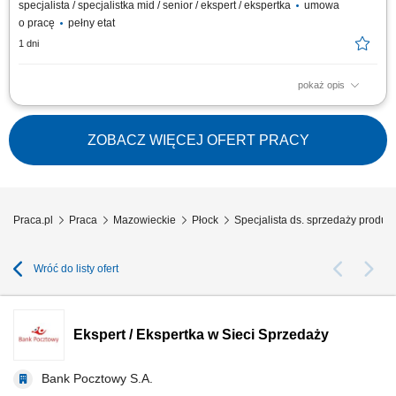
specjalista / specjalistka mid / senior / ekspert / ekspertka
umowa
o pracę
pełny etat
1 dni
pokaż opis
Twój zakres obowiązków Diagnozowanie potrzeb i oczekiwań Klientów;
Aktywne pozyskiwanie Klientów i utrzymywanie z nimi pozytywnych
relacji; Realizacja celów sprzedażowych; Kształtowanie pozytywnego
ZOBACZ WIĘCEJ OFERT PRACY
wizerunku Banku poprzez wysoką jakość obsługi; Operacyjna obsługa
Klientów...
Praca.pl
Praca
Mazowieckie
Płock
Specjalista ds. sprzedaży produ
Wróć do listy ofert
Ekspert / Ekspertka w Sieci Sprzedaży
Bank Pocztowy S.A.