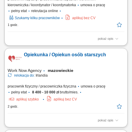
kierowniczka / koordynator / koordynatorka
umowa o pracę
pełny etat
rekrutacja online
Szukamy kilku pracowników
aplikuj bez CV
1 godz.
pokaż opis
Zakres obowiązków: Budowa i montaż zewnętrznych sieci wodno-
kanalizacyjnych; Organizacja oraz koordynacja pracy brygady; Praca na
Opiekunka / Opiekun osób starszych
podstawie dokumentacji technicznej; Obsługa niwelatora tradycyjnego
oraz laserowego; Dbałość o terminowość i jakość realizowanych prac;
Work Now Agency
mazowieckie
relokacja do:
Irlandia
pracownik fizyczny / pracowniczka fizyczna
umowa o pracę
pełny etat
8 400 - 10 000 zł
brutto/mies.
aplikuj szybko
aplikuj bez CV
2 godz.
pokaż opis
Miejsce pracy: Irlandia lub Wielka Brytania Zakres obowiązków: