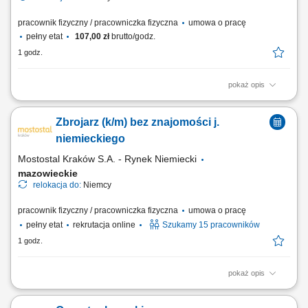
pracownik fizyczny / pracowniczka fizyczna
umowa o pracę
pełny etat
107,00 zł
brutto/godz.
1 godz.
pokaż opis
montaż instalacji elektrycznych w budynkach mieszkalnych i
komercyjnych; instalacja rozdzielni oraz systemów zasilania;
Zbrojarz (k/m) bez znajomości j.
wykonywanie połączeń elektrycznych i tras kablowych; montaż i
okablowanie szaf sterowniczych; prace z zakresu elektryki
niemieckiego
przemysłowej; wymiana uszkodzonych elementów...
Mostostal Kraków S.A. - Rynek Niemiecki
mazowieckie
relokacja do:
Niemcy
pracownik fizyczny / pracowniczka fizyczna
umowa o pracę
pełny etat
rekrutacja online
Szukamy 15 pracowników
1 godz.
pokaż opis
Zakres obowiązków Wiązanie zbrojenia cęgami;