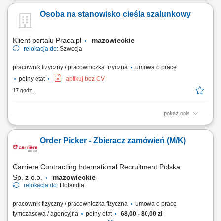
zbrojeniowych. Montaż prętów zbrojeniowych.
Osoba na stanowisko cieśla szalunkowy
Klient portalu Praca.pl
mazowieckie
relokacja do:
Szwecja
pracownik fizyczny / pracowniczka fizyczna
umowa o pracę
pełny etat
aplikuj bez CV
17 godz.
pokaż opis
Wykonywanie prac z użyciem szalunków systemowych (np. PERI,
DOKA, ULMA). Realizacja prac związanych z betonowaniem. Obróbka,
Order Picker - Zbieracz zamówień (M/K)
kosmetyka i zacieranie powierzchni betonowych. Udział w prestiżowych
projektach budowlanych (np. ekologiczna huta stali, oczyszczalnia
ścieków, budowa elektrowni wiatrowych).
Carriere Contracting International Recruitment Polska
Sp. z o.o.
mazowieckie
relokacja do:
Holandia
pracownik fizyczny / pracowniczka fizyczna
umowa o pracę
tymczasową / agencyjna
pełny etat
68,00 - 80,00 zł