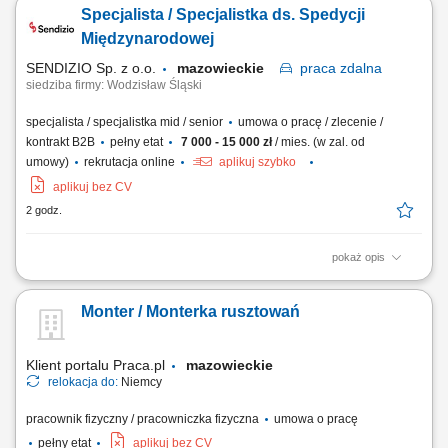
Sprawowanie codziennej opieki nad osobami starszymi lub osobami z
Specjalista / Specjalistka ds. Spedycji
niepełnosprawnościami w ich miejscu zamieszkania. Pomoc w
wykonywaniu codziennych czynności, takich jak ubieranie, higiena
Międzynarodowej
osobista i spożywanie posiłków....
SENDIZIO Sp. z o.o.
mazowieckie
praca
zdalna
siedziba firmy: Wodzisław Śląski
specjalista / specjalistka mid / senior
umowa o pracę / zlecenie /
kontrakt B2B
pełny etat
7 000 - 15 000 zł
/ mies. (w zal. od
umowy)
rekrutacja online
aplikuj szybko
aplikuj bez CV
2 godz.
pokaż opis
Opis stanowiska: organizacja i kontrola transportów międzynarodowych,
bieżący kontakt z klientami i przewoźnikami, negocjowanie cen i
Monter / Monterka rusztowań
warunków przewozu, monitorowanie przebiegu transportów i terminów
dostaw, prowadzenie dokumentacji i raportowanie wyników
operacyjnych.
Klient portalu Praca.pl
mazowieckie
relokacja do:
Niemcy
pracownik fizyczny / pracowniczka fizyczna
umowa o pracę
pełny etat
aplikuj bez CV