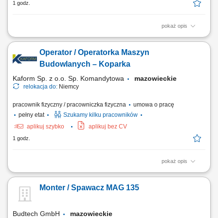
1 godz.
pokaż opis
Opis stanowiska: Wykonywanie prac zbrojarskich przy produkcji
elementów prefabrykowanych. Łączenie prętów zbrojeniowych przy
Operator / Operatorka Maszyn
użyciu cęgów zbrojarskich. Odczytywanie dokumentacji technicznej i
przygotowywanie elementów do dalszej produkcji. Utrzymywanie
Budowlanych – Koparka
wysokiej jakości wykonywanej pracy....
Kaform Sp. z o.o. Sp. Komandytowa
mazowieckie
relokacja do:
Niemcy
pracownik fizyczny / pracowniczka fizyczna
umowa o pracę
pełny etat
Szukamy kilku pracowników
aplikuj szybko
aplikuj bez CV
1 godz.
pokaż opis
Opis stanowiska: Prowadzenie i obsługa koparki jednonaczyniowej na
placu budowy. Realizacja prac ziemnych i przygotowawczych.
Monter / Spawacz MAG 135
Współpraca z zespołem budowlanym po zakończeniu pracy sprzętem.
Praca na projektach budowlanych w Niemczech.
Budtech GmbH
mazowieckie