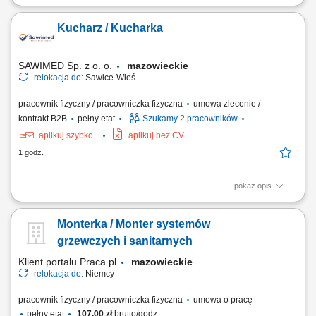
Opis stanowiska Będziesz odpowiedzialny za kompleksowe
przygotowanie, ustawianie i bieżącą obsługę nowoczesnych urządzeń
Kucharz / Kucharka
pakujących typu Flowpack oraz systemów Netting. Do Twoich
codziennych zadań należeć będzie sprawna wymiana materiałów
eksploatacyjnych, w szczególności folii...
SAWIMED Sp. z o. o.
mazowieckie
relokacja do:
Sawice-Wieś
pracownik fizyczny / pracowniczka fizyczna
umowa zlecenie /
kontrakt B2B
pełny etat
Szukamy 2 pracowników
aplikuj szybko
aplikuj bez CV
1 godz.
pokaż opis
Zadania: Gotowanie smacznych i estetycznych dań według
wyznaczonego menu; Dbanie o czystość blatu i standardy higieniczne
Monterka / Monter systemów
(HACCP) Współpraca z resztą ekipy kuchennej;
grzewczych i sanitarnych
Klient portalu Praca.pl
mazowieckie
relokacja do:
Niemcy
pracownik fizyczny / pracowniczka fizyczna
umowa o pracę
pełny etat
107,00 zł
brutto/godz.