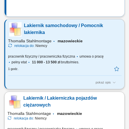
Lakiernik samochodowy / Pomocnik
lakiernika
Thomalla Stahlmontage
mazowieckie
relokacja do:
Niemcy
pracownik fizyczny / pracowniczka fizyczna
umowa o pracę
pełny etat
11 000 - 13 500 zł
brutto/mies.
1 godz.
pokaż opis
przygotowanie nadwozi ciągników siodłowych oraz innych
samochodów do prowadzenia prac lakierniczych (oczyszczanie,
Lakiernik / Lakierniczka pojazdów
szpachlowanie, matowienie itd.) przygotowanie materiałów
lakierniczych; lakierowanie natryskowe nadwozi samochodowych,
ciężarowych
zgodnie z wymaganiami i technologią producentów...
Thomalla Stahlmontage
mazowieckie
relokacja do:
Niemcy