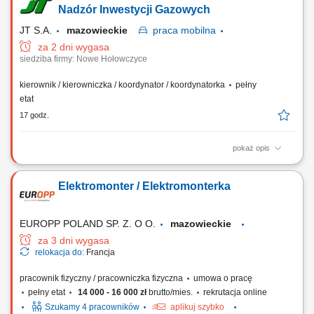
doskonałego smaku potraw. Koordynowanie codziennych procesów na
Nadzór Inwestycji Gazowych
zapleczu, w tym kontrola rotacji...
JT S.A.
mazowieckie
praca
mobilna
za 2 dni wygasa
siedziba firmy: Nowe Hołowczyce
kierownik / kierowniczka / koordynator / koordynatorka
pełny
etat
17 godz.
pokaż opis
Miejsce pracy: budowy na terenie całego kraju Opis stanowiska
Realizacja projektów infrastrukturalnych i przemysłowych, w tym
Elektromonter / Elektromonterka
gazociągi wysokiego ciśnienia oraz stacje i tłocznie gazowe, Bieżący
nadzór nad pracami budowlanymi i dokumentacją kontraktową,
Sporządzanie zestawień...
EUROPP POLAND SP. Z. O O.
mazowieckie
za 3 dni wygasa
relokacja do:
Francja
pracownik fizyczny / pracowniczka fizyczna
umowa o pracę
pełny etat
14 000 - 16 000 zł
brutto/mies.
rekrutacja online
Szukamy 4 pracowników
aplikuj szybko