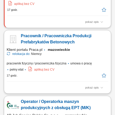
aplikuj bez CV
17 godz.
pokaż opis
Zadania Przygotowanie oraz montaż wiązek kablowych w wagonach i
pociągach osobowych; Instalowanie wyposażenia elektrycznego na
Pracownik / Pracowniczka Produkcji
podstawie dostarczonych planów i rysunków technicznych; Realizacja
zadań montażowych zgodnie z instrukcjami i wytycznymi przełożonych;
Prefabrykatów Betonowych
Prawidłowe i skrupulatne...
Klient portalu Praca.pl
mazowieckie
relokacja do:
Niemcy
pracownik fizyczny / pracowniczka fizyczna
umowa o pracę
pełny etat
aplikuj bez CV
17 godz.
pokaż opis
Udział w produkcji prefabrykatów betonowych. Obsługa maszyn i
urządzeń produkcyjnych. Wykonywanie prac związanych z
Operator / Operatorka maszyn
betonowaniem, zbrojeniem i przygotowaniem szalunków. Kontrola
jakości wykonywanych elementów. Przestrzeganie zasad
produkcyjnych z obsługą EPT (M/K)
bezpieczeństwa i standardów obowiązujących na produkcji.