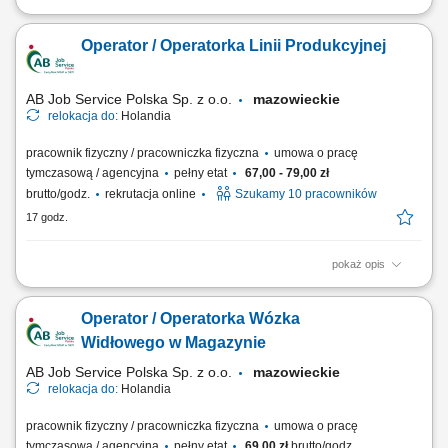
Firma działająca w obszarze magazynowania i logistyki.
Przedsiębiorstwo zajmuje się składowaniem towarów, obsługą
Operator / Operatorka Linii Produkcyjnej
zamówień oraz dystrybucją produktów do klientów. Magazyn jest
przystosowany do sprawnej obsługi procesów logistycznych i zapewnia
terminową realizację wysyłek. Firma...
AB Job Service Polska Sp. z o.o.
mazowieckie
relokacja do:
Holandia
pracownik fizyczny / pracowniczka fizyczna
umowa o pracę
tymczasową / agencyjna
pełny etat
67,00 - 79,00 zł
brutto/godz.
rekrutacja online
Szukamy 10 pracowników
17 godz.
pokaż opis
Opis stanowiska realizacja zadań na linii produkcyjnej w zakładzie
przetwórstwa drobiowego, zawieszanie drobiu na elementach
Operator / Operatorka Wózka
transportowych linii produkcyjnej, utrzymywanie porządku w miejscu
wykonywania obowiązków, przestrzeganie obowiązujących procedur
Widłowego w Magazynie
jakości i bezpieczeństwa,...
AB Job Service Polska Sp. z o.o.
mazowieckie
relokacja do:
Holandia
pracownik fizyczny / pracowniczka fizyczna
umowa o pracę
tymczasową / agencyjna
pełny etat
69,00 zł
brutto/godz.