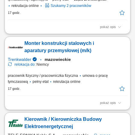
rekrutacja online
Szukamy 2 pracowników
17 godz.
pokaż opis
Opis stanowiska transport produktów spożywczych przy użyciu wózków
widłowych, odkładanie palet na regały wysokiego składowania, obsługa
Monter konstrukcji stalowych i
załadunków oraz rozładunków samochodów ciężarowych, kompletacja
zamówień przygotowywanych do wysyłki, rozmieszczanie towarów
aparatury przemysłowej (m/k)
zgodnie z...
Trenkwalder
mazowieckie
relokacja do:
Niemcy
pracownik fizyczny / pracowniczka fizyczna
umowa o pracę
tymczasową
pełny etat
rekrutacja online
17 godz.
pokaż opis
Twoje zadania montaż konstrukcji stalowych i aparatury stalowej
(zbiorniki, rurociągi, silosy), prace ślusarskie, prace zgodnie z
Kierownik / Kierowniczka Budowy
rysunkiem technicznym.
Elektroenergetycznej