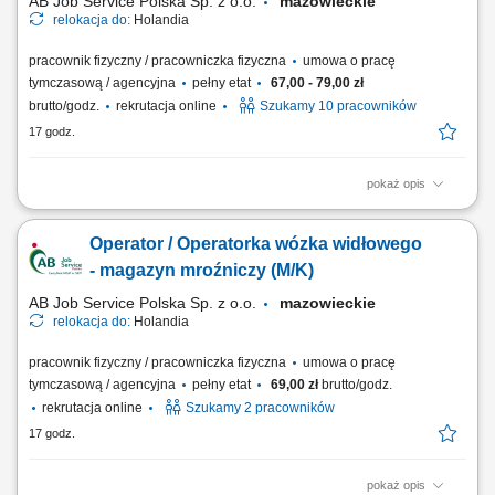
AB Job Service Polska Sp. z o.o.
mazowieckie
relokacja do:
Holandia
pracownik fizyczny / pracowniczka fizyczna
umowa o pracę
tymczasową / agencyjna
pełny etat
67,00 - 79,00 zł
brutto/godz.
rekrutacja online
Szukamy 10 pracowników
17 godz.
pokaż opis
Nowoczesna holenderska firma z branży spożywczej, specjalizująca się
w uboju, przetwórstwie i pakowaniu drobiu. Przedsiębiorstwo produkuje
Operator / Operatorka wózka widłowego
świeże i mrożone wyroby drobiowe dla klientów B2B w całej Europie,
dostosowując produkty do indywidualnych zamówień. Zakres
- magazyn mroźniczy (M/K)
obowiązków Praca w...
AB Job Service Polska Sp. z o.o.
mazowieckie
relokacja do:
Holandia
pracownik fizyczny / pracowniczka fizyczna
umowa o pracę
tymczasową / agencyjna
pełny etat
69,00 zł
brutto/godz.
rekrutacja online
Szukamy 2 pracowników
17 godz.
pokaż opis