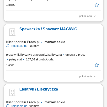
1 godz.
pokaż opis
Montaż instalacji rurowych, armatury, odpływów; Instalacja grzejników i
ogrzewania podłogowego; Prace przy systemach grzewczych; Czytanie
Spawaczka / Spawacz MAG/WIG
i praca z rysunkiem technicznym;
Klient portalu Praca.pl
mazowieckie
relokacja do:
Niemcy
pracownik fizyczny / pracowniczka fizyczna
umowa o pracę
pełny etat
107,00 zł
brutto/godz.
1 godz.
pokaż opis
Montaż konstrukcji stalowych; Naprawa maszyn i urządzeń
przemysłowych; Obsługa maszyn do obróbki metalu; Spawanie
Elektryk / Elektryczka
metodami MAG i/lub WIG; Prace ślusarskie i montażowe zgodnie z
rysunkiem technicznym;
Klient portalu Praca.pl
mazowieckie
relokacja do:
Niemcy