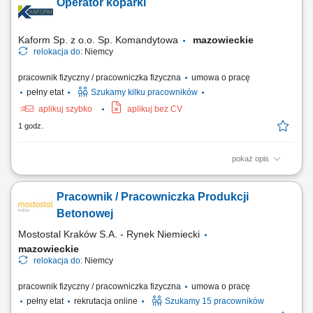
Operator koparki
Kaform Sp. z o.o. Sp. Komandytowa
mazowieckie
relokacja do:
Niemcy
pracownik fizyczny / pracowniczka fizyczna
umowa o pracę
pełny etat
Szukamy kilku pracowników
aplikuj szybko
aplikuj bez CV
1 godz.
pokaż opis
Opis stanowiska: Praca na koparce jednonaczyniowej; Po zakończeniu
pracy na maszynie, praca z ekipami budowlanymi; Miejsce pracy:
Pracownik / Pracowniczka Produkcji
Niemcy;
Betonowej
Mostostal Kraków S.A. - Rynek Niemiecki
mazowieckie
relokacja do:
Niemcy
pracownik fizyczny / pracowniczka fizyczna
umowa o pracę
pełny etat
rekrutacja online
Szukamy 15 pracowników