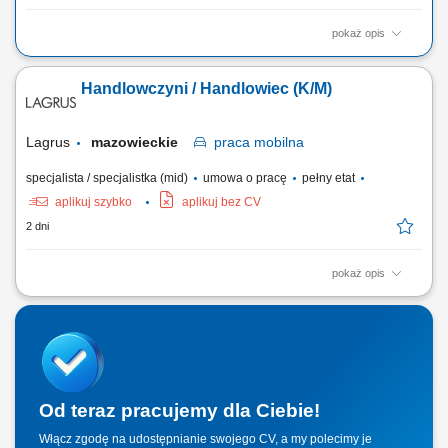
pokaż opis
Twoje codzienne zadania Kompletujesz i przygotowujesz zamówienia
supermarketowe. Będziesz: Kompletować produkty przy użyciu skanera
Handlowczyni / Handlowiec (K/M)
ręcznego lub systemu voice picking Sprawdzać, czy wybierasz właściwy
produkt, w odpowiedniej ilości i jakości Pakować zamówienia tak, aby
były gotowe do...
Lagrus
mazowieckie
praca
mobilna
specjalista / specjalistka (mid)
umowa o pracę
pełny etat
aplikuj szybko
aplikuj bez CV
2 dni
pokaż opis
Zakres obowiązków: Opieka nad obecnymi klientami firmy i dbanie o
dobre relacje biznesowe. Prezentowanie oferty handlowej oraz
prowadzenie szkoleń produktowych. Pozyskiwanie nowych klientów i
rozwijanie portfela sprzedaży. Nadzór nad dystrybucją listew i drzwi w
punktach sprzedaży...
Od teraz pracujemy dla Ciebie!
Włącz zgodę na udostępnianie swojego CV, a my polecimy je