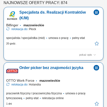
NAJNOWSZE OFERTY PRACY: 874
Specjalista ds. Realizacji Kontraktów
(K/M)
Bilfinger
mazowieckie
relokacja do:
Płock
specjalista / specjalistka (mid)
umowa o pracę
pełny etat
20 godz.
pokaż opis
Twój zakres obowiązków: koordynowanie i nadzorowanie prac na
budowie; zarządzanie zespołem pracowników; monitorowanie
Order picker bez znajomości języka
harmonogramu robót oraz dbałość o terminową realizację zadań;
kontrola zgodności wykonywanych prac z dokumentacją techniczną i
zasadami BHP; udział w prowadzeniu...
OTTO Work Force
mazowieckie
relokacja do:
Holandia
pracownik fizyczny / pracowniczka fizyczna
umowa o pracę
tymczasową
pełny etat
rekrutacja online
1 dni