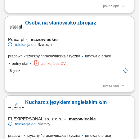
pokaż opis
Twój zakres obowiązków Montaż szalunków.
Osoba na stanowisko zbrojarz
Praca.pl
mazowieckie
relokacja do:
Szwecja
pracownik fizyczny / pracowniczka fizyczna
umowa o pracę
pełny etat
aplikuj bez CV
15 godz.
pokaż opis
Opis stanowiska Tworzenie i montowanie konstrukcji stalowych, zbrojeń
oraz siatek zbrojeniowych.
Kucharz z językiem angielskim k/m
FLEXIPERSONAL sp. z o.o.
mazowieckie
relokacja do:
Niemcy
pracownik fizyczny / pracowniczka fizyczna
umowa o pracę