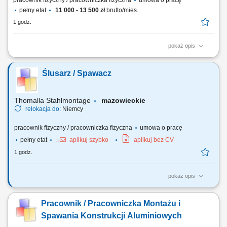
pracownik fizyczny / pracowniczka fizyczna
umowa o pracę
pełny etat
11 000 - 13 500 zł
brutto/mies.
1 godz.
pokaż opis
kompleksowe przygotowanie nadwozi samochodów ciężarowych oraz
użytkowych do procesu lakierowania; wykonywanie prac
Ślusarz / Spawacz
przygotowawczych takich jak szlifowanie, oczyszczanie i wyrównywanie
powierzchni; realizacja lakierowania natryskowego zgodnie z
dokumentacją technologiczną i standardami...
Thomalla Stahlmontage
mazowieckie
relokacja do:
Niemcy
pracownik fizyczny / pracowniczka fizyczna
umowa o pracę
pełny etat
aplikuj szybko
aplikuj bez CV
1 godz.
pokaż opis
wykonywanie konstrukcji oraz zabudowy pojazdów do transportu
zwierząt marki „Henke-Janene” Zakres prac: na podstawie rysunku oraz
Pracownik / Pracowniczka Montażu i
schematów technicznych (duża powtarzalność) tasowanie, cięcie,
sczepianie, wykonywanie krótkich spawów metodą MIG 131 (puls),
Spawania Konstrukcji Aluminiowych
wiercenie, skręcanie, drobne...