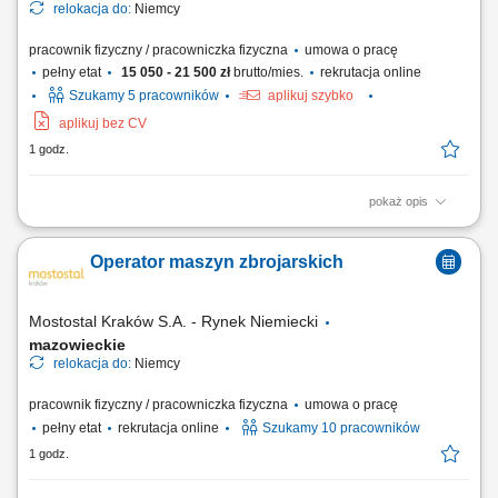
relokacja do:
Niemcy
pracownik fizyczny / pracowniczka fizyczna
umowa o pracę
pełny etat
15 050 - 21 500 zł
brutto/mies.
rekrutacja online
Szukamy 5 pracowników
aplikuj szybko
aplikuj bez CV
1 godz.
pokaż opis
Montaż konstrukcji stalowych na podstawie dokumentacji technicznej.
Spawanie elementów konstrukcji stalowych metodą MAG 135.
Operator maszyn zbrojarskich
Wykonywanie spawania punktowego w procesie montażu. Obsługa
elektronarzędzi niezbędnych do prac montażowych i spawalniczych.
Mostostal Kraków S.A. - Rynek Niemiecki
mazowieckie
relokacja do:
Niemcy
pracownik fizyczny / pracowniczka fizyczna
umowa o pracę
pełny etat
rekrutacja online
Szukamy 10 pracowników
1 godz.