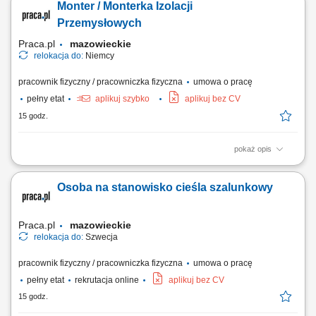
Monter / Monterka Izolacji
punktów handlowych, magazynów, lokali gastronomicznych oraz
odbiorców biznesowych. Dbanie o właściwe rozmieszczenie i
Przemysłowych
zabezpieczenie przewożonych produktów podczas...
Praca.pl
mazowieckie
relokacja do:
Niemcy
pracownik fizyczny / pracowniczka fizyczna
umowa o pracę
pełny etat
aplikuj szybko
aplikuj bez CV
15 godz.
pokaż opis
Opis stanowiska: Kompleksowy montaż oraz demontaż systemów
izolacji ciepłochronnej i zimnochronnej na obiektach przemysłowych.
Osoba na stanowisko cieśla szalunkowy
Prowadzenie prac instalacyjnych bezpośrednio na ciągach
rurociągowych, instalacjach technicznych oraz zbiornikach
wielkogabarytowych. Zakładanie materiałów...
Praca.pl
mazowieckie
relokacja do:
Szwecja
pracownik fizyczny / pracowniczka fizyczna
umowa o pracę
pełny etat
rekrutacja online
aplikuj bez CV
15 godz.