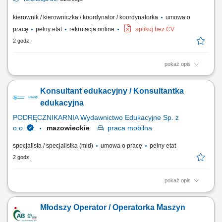
kierownik / kierowniczka / koordynator / koordynatorka
umowa o
pracę
pełny etat
rekrutacja online
aplikuj bez CV
2 godz.
pokaż opis
Kierowanie i nadzór nad pracami żelbetowymi na budowie zgodnie z
dokumentacją techniczną, harmonogramem i budżetem. Koordynacja
Konsultant edukacyjny / Konsultantka
pracy zespołów wykonawczych oraz podwykonawców. Weryfikacja
dokumentacji technicznej oraz bieżące reagowanie na zmiany
edukacyjna
projektowe. Kontrola jakości i...
PODRĘCZNIKARNIA Wydawnictwo Edukacyjne Sp. z
o.o.
mazowieckie
praca
mobilna
specjalista / specjalistka (mid)
umowa o pracę
pełny etat
2 godz.
pokaż opis
Opis stanowiska: Pozyskiwanie nowych partnerów biznesowych oraz
wielopłaszczyznowa rozbudowa portfela podmiotów z sektora
Młodszy Operator / Operatorka Maszyn
oświatowo-wychowawczego; Przeprowadzanie bezpośrednich spotkań
handlowych i prezentacja asortymentu wyposażenia, sprzętu