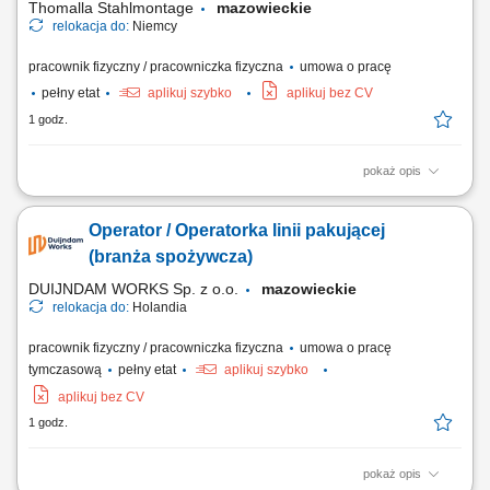
Thomalla Stahlmontage
mazowieckie
relokacja do:
Niemcy
pracownik fizyczny / pracowniczka fizyczna
umowa o pracę
pełny etat
aplikuj szybko
aplikuj bez CV
1 godz.
pokaż opis
wykonywanie konstrukcji aluminiowych oraz zabudów pojazdów
użytkowych, realizacja prac montażowych według rysunku
Operator / Operatorka linii pakującej
technicznego, cięcie i dopasowywanie elementów, szczepianie oraz
spawanie MIG 131 (puls), montaż podzespołów poprzez wiercenie i
(branża spożywcza)
skręcanie, dbałość o jakość wykonania i...
DUIJNDAM WORKS Sp. z o.o.
mazowieckie
relokacja do:
Holandia
pracownik fizyczny / pracowniczka fizyczna
umowa o pracę
tymczasową
pełny etat
aplikuj szybko
aplikuj bez CV
1 godz.
pokaż opis