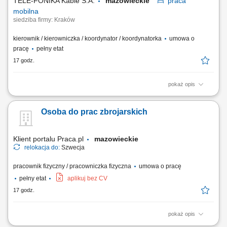
TELE-FONIKA Kable S.A.
mazowieckie
praca
mobilna
siedziba firmy: Kraków
kierownik / kierowniczka / koordynator / koordynatorka
umowa o
pracę
pełny etat
17 godz.
pokaż opis
Miejsce pracy stacjonarnej: Kraków lub Myślenice oraz budowy na
terenie całej Polski Forma zatrudnienia: umowa o pracę Opis
Osoba do prac zbrojarskich
stanowiska prowadzenie inwestycji związanych z budową linii
kablowych wysokiego napięcia oraz magazynów energii;
koordynowanie prac budowlanych zgodnie z harmonogramem,...
Klient portalu Praca.pl
mazowieckie
relokacja do:
Szwecja
pracownik fizyczny / pracowniczka fizyczna
umowa o pracę
pełny etat
aplikuj bez CV
17 godz.
pokaż opis
Wykonywanie konstrukcji stalowych, zbrojenia, szkieletów i siatek