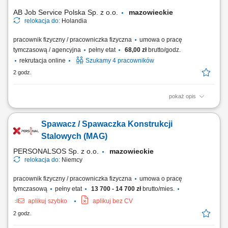
multimedialnego oraz materiałów wspierających...
AB Job Service Polska Sp. z o.o.
mazowieckie
relokacja do:
Holandia
pracownik fizyczny / pracowniczka fizyczna
umowa o pracę
tymczasową / agencyjna
pełny etat
68,00 zł
brutto/godz.
rekrutacja online
Szukamy 4 pracowników
2 godz.
pokaż opis
Obowiązki: Nauka obsługi nowoczesnych maszyn sortujących oraz
poznanie procesów produkcyjnych; Współudział w ustawianiu,
Spawacz / Spawaczka Konstrukcji
monitorowaniu i optymalizacji parametrów linii produkcyjnej; Pomoc
przy rozładunku metali i minerałów; Diagnozowanie drobnych usterek i
Stalowych (MAG)
ich samodzielne usuwanie; Dbanie...
PERSONALSOS Sp. z o.o.
mazowieckie
relokacja do:
Niemcy
pracownik fizyczny / pracowniczka fizyczna
umowa o pracę
tymczasową
pełny etat
13 700 - 14 700 zł
brutto/mies.
aplikuj szybko
aplikuj bez CV
2 godz.