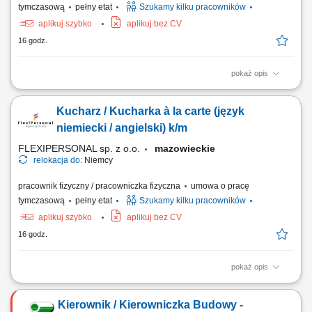
tymczasową
pełny etat
Szukamy kilku pracowników
aplikuj szybko
aplikuj bez CV
16 godz.
pokaż opis
Opis stanowiska: Przygotowywanie dań à la carte; Dbanie o smak,
jakość i estetykę potraw; Współpraca z zespołem kuchni; Kontrola
Kucharz / Kucharka à la carte (język
zapasów i organizacja pracy; Utrzymanie porządku i standardów
higieny; Czego oczekujemy: Doświadczenia jako kucharz; Znajomości
niemiecki / angielski) k/m
pracy w kuchni restauracyjnej;...
FLEXIPERSONAL sp. z o.o.
mazowieckie
relokacja do:
Niemcy
pracownik fizyczny / pracowniczka fizyczna
umowa o pracę
tymczasową
pełny etat
Szukamy kilku pracowników
aplikuj szybko
aplikuj bez CV
16 godz.
pokaż opis
Opis stanowiska Samodzielne prowadzenie powierzonej sekcji
kuchennej i sprawna realizacja zamówień gości restauracji.
Kierownik / Kierowniczka Budowy -
Monitorowanie standardów jakościowych oraz dbałość o powtarzalność