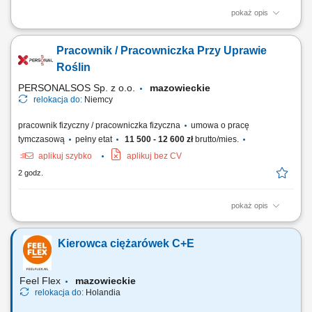
pokaż opis
Opis stanowiska: Spawanie elementów stalowych metodą MAG.
Wykonywanie powtarzalnych komponentów zgodnie z dokumentacją
Pracownik / Pracowniczka Przy Uprawie
techniczną. Produkcja lekkich konstrukcji stalowych wykorzystywanych
w różnych projektach. Kontrola jakości wykonanych spoin oraz dbałość
Roślin
o zgodność z wymaganiami produkcyjnymi.
PERSONALSOS Sp. z o.o.
mazowieckie
relokacja do:
Niemcy
pracownik fizyczny / pracowniczka fizyczna
umowa o pracę
tymczasową
pełny etat
11 500 - 12 600 zł
brutto/mies.
aplikuj szybko
aplikuj bez CV
2 godz.
pokaż opis
Opis stanowiska: Pielęgnacja upraw poprzez usuwanie chwastów i
wykonywanie prostych prac ogrodniczych. Sadzenie oraz
Kierowca ciężarówek C+E
przygotowywanie roślin do dalszej produkcji. Pakowanie zamówień i
przygotowywanie przesyłek do wysyłki. Utrzymywanie porządku na
stanowisku pracy oraz pomoc przy kompletowaniu palet.
Feel Flex
mazowieckie
relokacja do:
Holandia