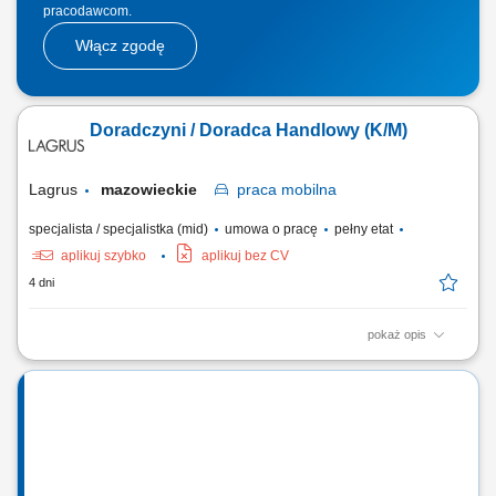
pracodawcom.
Włącz zgodę
Doradczyni / Doradca Handlowy (K/M)
Lagrus
mazowieckie
praca
mobilna
specjalista / specjalistka (mid)
umowa o pracę
pełny etat
aplikuj szybko
aplikuj bez CV
4 dni
pokaż opis
Zakres obowiązków: Budowanie i utrzymywanie długofalowych relacji z
klientami. Aktywne pozyskiwanie nowych partnerów biznesowych.
Prezentowanie oferty handlowej oraz wsparcie klientów w doborze
produktów. Organizowanie i prowadzenie szkoleń produktowych.
Monitorowanie dystrybucji asortymentu...