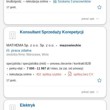
brutto/godz.
rekrutacja online
Szukamy 3 pracowników
17 godz.
pokaż opis
Chcesz zacząć pracę za granicą i szukasz stabilnego zatrudnienia w
renomowanej firmie? Dołącz do zespołu magazynowego i zyskaj
Konsultant Sprzedaży Korepetycji
konkurencyjne wynagrodzenie, bezpieczne zakwaterowanie oraz
wsparcie na każdym etapie pracy. Nawet jeśli nie masz dużego
doświadczenia – wszystkiego Cię...
MATHEMA Sp. z o.o. Sp. z o.o.
mazowieckie
praca
zdalna
siedziba firmy: Warszawa, Wola
specjalista / specjalistka (mid)
umowa zlecenie / kontrakt B2B
pełny etat
7 000 - 11 997 zł
/ mies. (w zal. od umowy)
rekrutacja online
aplikuj szybko
aplikuj bez CV
17 godz.
pokaż opis
Opis stanowiska: Zapewniamy ciepłą bazę klientów – zainteresowani
rodzice zapisują się sami. Praca w CRM systemie gdzie prowadzimy
Elektryk
klientów, wykonujemy połączenia przez IP-telefon i zapisujemy