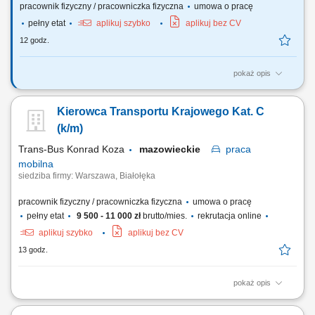
pracownik fizyczny / pracowniczka fizyczna
umowa o pracę
pełny etat
aplikuj szybko
aplikuj bez CV
12 godz.
pokaż opis
Nasi kierowcy pracują jako: Kierowcy dystrybucji marketów
spożywczych; Kierowcy ciężarówek recyklingu; Kierowcy ciężarówek
Kierowca Transportu Krajowego Kat. C
chłodnia, izoterma; Kierowców Terbergów (placowych) Uwaga nie
posiadamy ofert dla kierowców na trasach międzynarodowych i
(k/m)
chcących pracować w tzw systemie!
Trans-Bus Konrad Koza
mazowieckie
praca
mobilna
siedziba firmy: Warszawa, Białołęka
pracownik fizyczny / pracowniczka fizyczna
umowa o pracę
pełny etat
9 500 - 11 000 zł
brutto/mies.
rekrutacja online
aplikuj szybko
aplikuj bez CV
13 godz.
pokaż opis
Realizacja tras krajowych pojazdem wyposażonym w zabudowę
chłodniczą zgodnie z harmonogramem dostaw. Dostarczanie towaru do