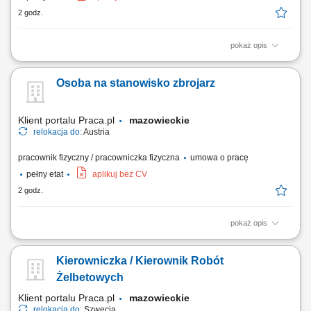
2 godz.
pokaż opis
Prace fizyczne związane z budową i demontażem konstrukcji
wsporczych. Operowanie elementami rusztowań w warunkach
Osoba na stanowisko zbrojarz
wysokościowych. Zabezpieczanie stanowisk pracy zgodnie z normami
budowlanymi.
Klient portalu Praca.pl
mazowieckie
relokacja do:
Austria
pracownik fizyczny / pracowniczka fizyczna
umowa o pracę
pełny etat
aplikuj bez CV
2 godz.
pokaż opis
wykonywanie elementów zbrojeniowych: szkielety, siatki oraz
konstrukcje stalowe; montaż i łączenie prętów zbrojeniowych zgodnie z
Kierowniczka / Kierownik Robót
projektem; udział w realizacji inwestycji infrastrukturalnych (np. mosty,
tunele) współpraca z zespołem na placu budowy;
Żelbetowych
Klient portalu Praca.pl
mazowieckie
relokacja do:
Szwecja