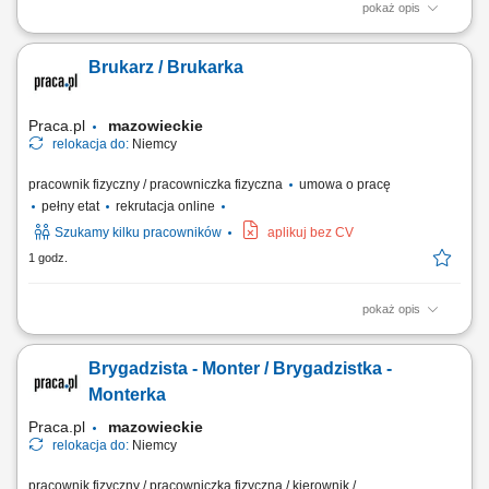
pokaż opis
Zakres obowiązków Obsługa maszyn zbrojarskich ‎( STEMA, Schnell,
Progress (PMA), Pedax, EVG, MEP)
Brukarz / Brukarka
Praca.pl
mazowieckie
relokacja do:
Niemcy
pracownik fizyczny / pracowniczka fizyczna
umowa o pracę
pełny etat
rekrutacja online
Szukamy kilku pracowników
aplikuj bez CV
1 godz.
pokaż opis
Zakres obowiązków: Układanie kostki granitowej, betonowej oraz
elementów z kamienia naturalnego. Montaż krawężników, obrzeży oraz
Brygadzista - Monter / Brygadzistka -
przygotowanie podbudowy pod nawierzchnie. Dbałość o wysokie
standardy jakościowe, estetykę prac oraz przestrzeganie zasad BHP.
Monterka
Praca.pl
mazowieckie
relokacja do:
Niemcy
pracownik fizyczny / pracowniczka fizyczna / kierownik /