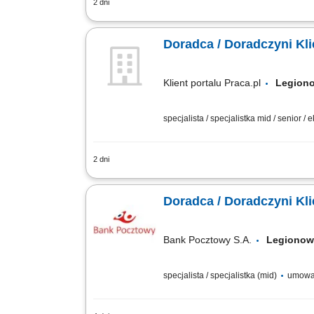
2 dni
obsługa klientów; utrzymywanie dobrych 
Doradca / Doradczyni Kli
Klient portalu Praca.pl
Legio
specjalista / specjalistka mid / senior / 
2 dni
Aktywne pozyskiwanie klientów i budow
Sprzedaż produktów bankowych, w tym fu
Doradca / Doradczyni Kli
Bank Pocztowy S.A.
Legion
specjalista / specjalistka (mid)
umowa