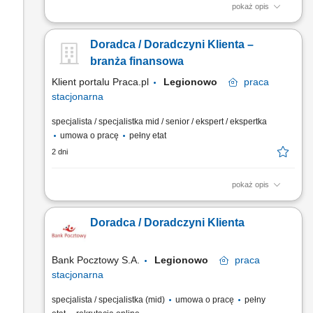
pokaż opis
obsługa klientów; utrzymywanie dobrych relacji z klientami;
realizacja celów sprzedażowych; dbałość o wysoką jakość
Doradca / Doradczyni Klienta –
obsługi klientów oraz firm;
branża finansowa
Klient portalu Praca.pl
Legionowo
praca
stacjonarna
specjalista / specjalistka mid / senior / ekspert / ekspertka
umowa o pracę
pełny etat
2 dni
pokaż opis
Aktywne pozyskiwanie klientów i budowanie z nimi
długofalowych relacji. Diagnozowanie potrzeb klientów i
Doradca / Doradczyni Klienta
dopasowywanie odpowiednich rozwiązań finansowych.
Sprzedaż produktów bankowych, w tym funduszy
inwestycyjnych. Operacyjna obsługa klientów indywidualnych i
Bank Pocztowy S.A.
Legionowo
praca
firm z sektora MŚP....
stacjonarna
specjalista / specjalistka (mid)
umowa o pracę
pełny