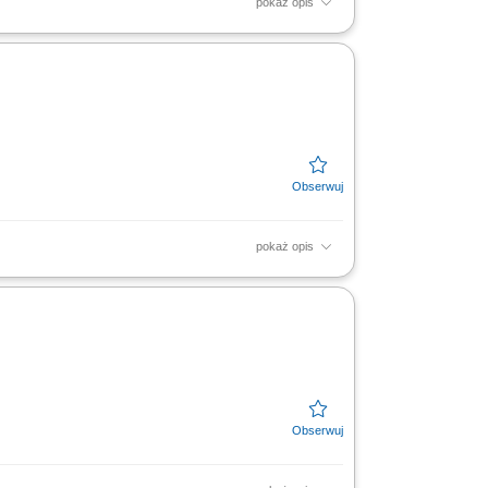
pokaż opis
ugi klientów oraz firm;
pokaż opis
anie odpowiednich rozwiązań finansowych.
ora MŚP....