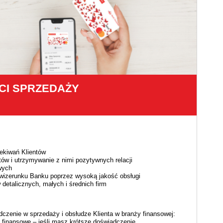
CI SPRZEDAŻY
ekiwań Klientów
ów i utrzymywanie z nimi pozytywnych relacji
wych
wizerunku Banku poprzez wysoką jakość obsługi
detalicznych, małych i średnich firm
dczenie w sprzedaży i obsłudze Klienta w branży finansowej:
 finansowe – jeśli masz krótsze doświadczenie