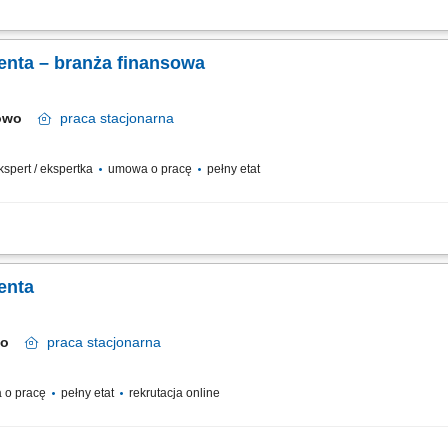
relacji z klientami; realizacja celów sprzedażowych; dbałość o wysoką jakość obsł
enta – branża finansowa
nowo
praca
stacjonarna
ekspert / ekspertka
umowa o pracę
pełny etat
anie z nimi długofalowych relacji. Diagnozowanie potrzeb klientów i dopasowyw
nduszy inwestycyjnych. Operacyjna obsługa klientów indywidualnych i firm z sekt
enta
owo
praca
stacjonarna
 o pracę
pełny etat
rekrutacja online