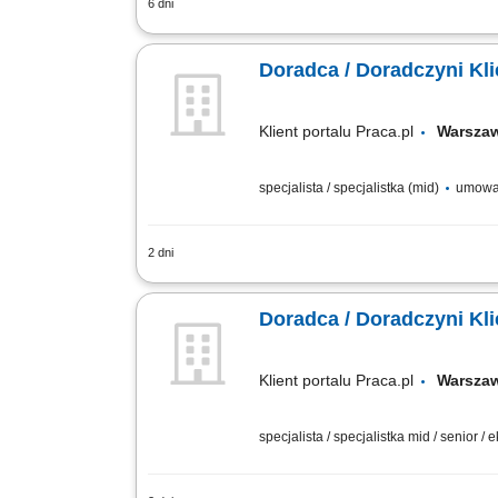
6 dni
Analiza potrzeb finansowych klientów
budowanie długoterminowych relacji bi
Doradca / Doradczyni Kl
Klient portalu Praca.pl
Warsz
specjalista / specjalistka (mid)
umowa
2 dni
obsługa klientów; utrzymywanie dobrych 
Doradca / Doradczyni Kli
Klient portalu Praca.pl
Warsz
specjalista / specjalistka mid / senior / 