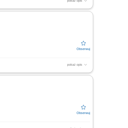
pokaż opis
ne pozyskiwanie nowych klientów oraz
h; Umawianie i prowadzenie...
pokaż opis
ugi klientów oraz firm;