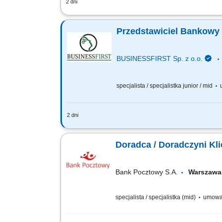
2 dni
Aktywne pozyskiwanie klientów i budow
Sprzedaż produktów bankowych, w tym fu
Przedstawiciel Bankowy 
BUSINESSFIRST Sp. z o.o.
specjalista / specjalistka junior / mid
u
2 dni
Opis stanowiska Pozyskiwanie klientów
rozwiązania finansowe. Rozwój w kieru
Doradca / Doradczyni Kli
Bank Pocztowy S.A.
Warsza
specjalista / specjalistka (mid)
umowa