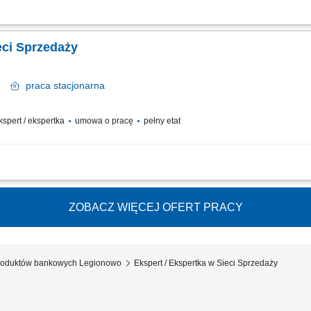
potrzeb i oczekiwań Klientów, nawiązywanie i utrzymywanie relacji z Klientami, r
ysoką jakość obsługi, operacyjna obsługa Klientów detalicznych, małych i średni
eci Sprzedaży
wa
praca
stacjonarna
ekspert / ekspertka
umowa o pracę
pełny etat
potrzeb i oczekiwań Klientów; Aktywne pozyskiwanie Klientów i utrzymywanie z ni
ego wizerunku Banku poprzez wysoką jakość obsługi; Operacyjna obsługa Klientó
ZOBACZ WIĘCEJ OFERT PRACY
 produktów bankowych Legionowo
Ekspert / Ekspertka w Sieci Sprzedaży