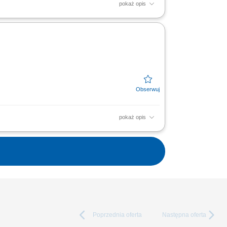
pokaż opis
ealizacja celów sprzedażowych, kształtowanie
ch firm.
pokaż opis
mi pozytywnych relacji; Realizacja celów
w...
Poprzednia
oferta
Następna
oferta