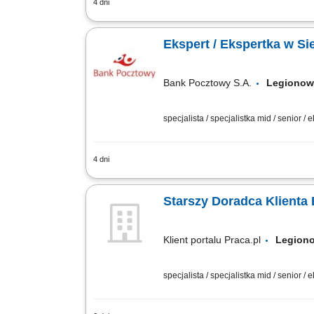
4 dni
Twój zakres obowiązków diagnozowanie 
pozytywnego wizerunku Banku poprzez w
Ekspert / Ekspertka w Si
Bank Pocztowy S.A.
Legion
specjalista / specjalistka mid / senior / 
4 dni
Twój zakres obowiązków Diagnozowanie 
sprzedażowych; Kształtowanie pozytywn
Starszy Doradca Klienta
Klient portalu Praca.pl
Legio
specjalista / specjalistka mid / senior / 