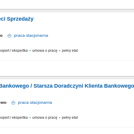
potrzeb i oczekiwań Klientów, nawiązywanie i utrzymywanie relacji z Klientami, r
ysoką jakość obsługi, operacyjna obsługa Klientów detalicznych, małych i średni
eci Sprzedaży
owo
praca
stacjonarna
ekspert / ekspertka
umowa o pracę
pełny etat
potrzeb i oczekiwań Klientów; Aktywne pozyskiwanie Klientów i utrzymywanie z ni
ego wizerunku Banku poprzez wysoką jakość obsługi; Operacyjna obsługa Klientó
 Bankowego / Starsza Doradczyni Klienta Bankoweg
nowo
praca
stacjonarna
ekspert / ekspertka
umowa o pracę
pełny etat