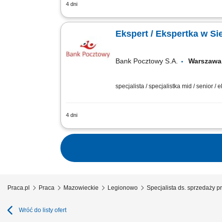
4 dni
Twój zakres obowiązków diagnozowanie 
pozytywnego wizerunku Banku poprzez w
Ekspert / Ekspertka w Si
Bank Pocztowy S.A.
Warsza
specjalista / specjalistka mid / senior / 
4 dni
Twój zakres obowiązków Diagnozowanie 
sprzedażowych; Kształtowanie pozytywn
Praca.pl
Praca
Mazowieckie
Legionowo
Specjalista ds. sprzedaży
Wróć do listy ofert