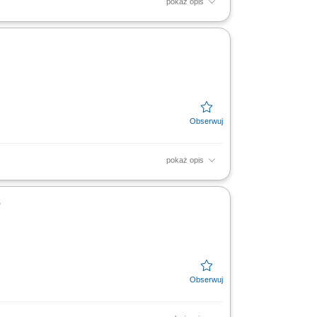
pokaż opis
ealizacja celów sprzedażowych, kształtowanie
ch firm.
pokaż opis
mi pozytywnych relacji; Realizacja celów
w...
o