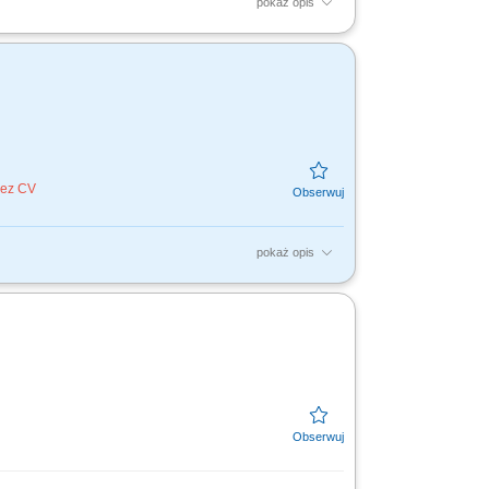
pokaż opis
anie odpowiednich rozwiązań finansowych.
ora MŚP....
bez CV
pokaż opis
y firmowe, rachunki bankowe, faktoring i inne
. Aktywny...