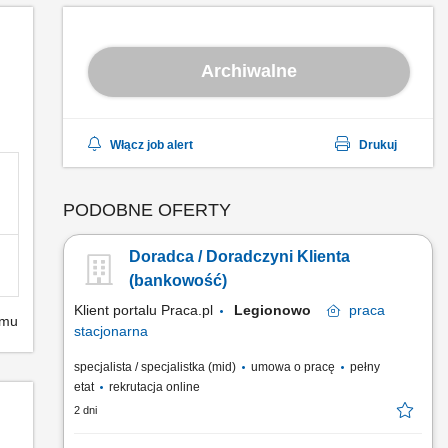
Archiwalne
Włącz job alert
Drukuj
PODOBNE OFERTY
Doradca / Doradczyni Klienta
(bankowość)
Klient portalu Praca.pl
Legionowo
praca
emu
stacjonarna
specjalista / specjalistka (mid)
umowa o pracę
pełny
etat
rekrutacja online
2 dni