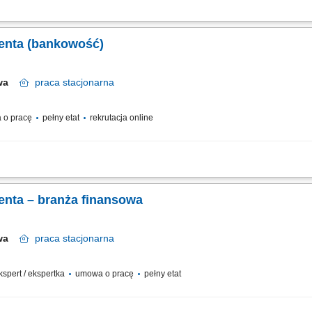
 indywidualnych oraz sektora MŚP i proponowanie dopasowanych rozwiązań; Aktyw
znesowych; Sprzedaż produktów i usług bankowych, w tym funduszy inwestycyjnyc
ienta (bankowość)
awa
praca
stacjonarna
 o pracę
pełny etat
rekrutacja online
relacji z klientami; realizacja celów sprzedażowych; dbałość o wysoką jakość obsł
enta – branża finansowa
awa
praca
stacjonarna
ekspert / ekspertka
umowa o pracę
pełny etat