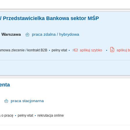
anie z nimi długofalowych relacji. Diagnozowanie potrzeb klientów i dopasowyw
nduszy inwestycyjnych. Operacyjna obsługa klientów indywidualnych i firm z sekt
/ Przedstawicielka Bankowa sektor MŚP
Warszawa
praca
zdalna / hybrydowa
mowa zlecenie / kontrakt B2B
pełny etat
aplikuj szybko
aplikuj 
 biznesowych oraz sprzedaż produktów finansowych B2B, takich jak leasing, kredyt
nku multidoradcy poprzez poszerzanie oferty produktowej dla klientów biznesowych
enta
wa
praca
stacjonarna
 o pracę
pełny etat
rekrutacja online