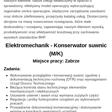
naszych klientów. Nasze usługi świadczymy w oparciu o
sprawdzony, efektywny model operacyjny wykorzystujący
regionalne centra operacyjne, elastyczne zarządzanie zasobami
oraz dobrze zdefiniowany, przejrzysty katalog usług. Dostarczamy
skrojone na miarę nowoczesne rozwiązania, które stale
doskonalimy i rozwijamy, zapewniając naszym klientom wysoką
produktywność oraz efektywność kosztową przy zachowaniu
wysokich standardów BHP.
Elektromechanik - Konserwator suwnic
(M/K)
Miejsce pracy: Zabrze
Zadania:
Wykonywanie przeglądów i konserwacji suwnic zgodnie z
dokumentacją techniczno-ruchową (DTR) oraz wymaganiami
Urząd Dozoru Technicznego
Bieżąca kontrola stanu technicznego elementów
mechanicznych i elektrycznych
Usuwanie usterek i awarii oraz wymiana zużytych części
Regulacja i próby funkcjonalne urządzeń po wykonanych
pracach
Prowadzenie dokumentacji konserwacyjnej i dokonywanie
wpisów w książkach rewizyjnych urządzeń