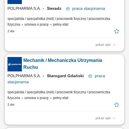
kalibracji aparatury...
POLPHARMA S.A.
Sieradz
praca
stacjonarna
specjalista / specjalistka (mid) / pracownik fizyczny / pracowniczka
fizyczna
umowa o pracę
pełny etat
2 dni
pokaż opis
Twój zakres obowiązków: Zapewnienie ciągłej sprawności i
odpowiedniego stanu technicznego maszyn, urządzeń, instalacji i
Mechanik / Mechaniczka Utrzymania
systemów automatyki; Przeprowadzanie koniecznych napraw,
konserwacji, Przeprowadzanie przeglądów, regularnych kontroli
Ruchu
urządzeń i maszyn; Wykonywanie przydzielonych...
POLPHARMA S.A.
Starogard Gdański
praca
stacjonarna
specjalista / specjalistka (mid) / pracownik fizyczny / pracowniczka
fizyczna
umowa o pracę
pełny etat
2 dni
pokaż opis
Zakres obowiązków: Zapewnienie ciągłej sprawności technicznej