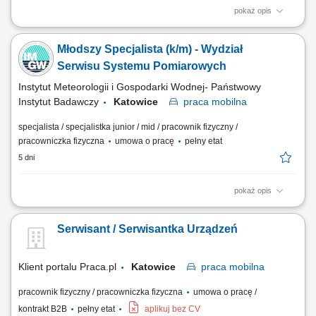
pokaż opis
Zakres obowiązków: Bieżące usuwanie awarii maszyn i urządzeń.
Wykonywanie przeglądów, konserwacji i remontów. Diagnozowanie
Młodszy Specjalista (k/m) - Wydział
usterek oraz wdrażanie działań naprawczych. Udział w modernizacjach
i instalacjach nowych urządzeń. Współpraca z działem produkcji w
Serwisu Systemu Pomiarowych
zakresie optymalizacji...
Instytut Meteorologii i Gospodarki Wodnej- Państwowy
Instytut Badawczy
Katowice
praca
mobilna
specjalista / specjalistka junior / mid / pracownik fizyczny /
pracowniczka fizyczna
umowa o pracę
pełny etat
5 dni
pokaż opis
Jeśli chcesz dołączyć do grona specjalistów IMGW-PIB na poszukiwane
przez nas stanowisko powinieneś poznać: Kluczowe obowiązki:
Serwisant / Serwisantka Urządzeń
Monitoring systemów telemetrycznych; Serwisowanie i obsługę stacji
telemetrycznych; Budowę i przenoszenie stacji telemetrycznych,
Wykonywanie pomiarów...
Klient portalu Praca.pl
Katowice
praca
mobilna
pracownik fizyczny / pracowniczka fizyczna
umowa o pracę /
kontrakt B2B
pełny etat
aplikuj bez CV