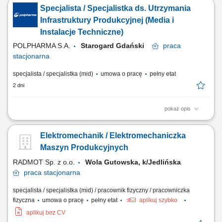
maszyn, urządzeń oraz infrastruktury produkcyjnej. Realizacja
Specjalista / Specjalistka ds. Utrzymania
bieżących napraw, przeglądów i prac konserwacyjnych. Monitorowanie
pracy instalacji automatyki, elektrycznych oraz systemów kontrolno-
Infrastruktury Produkcyjnej (Media i
pomiarowych. Wykonywanie...
Instalacje Techniczne)
POLPHARMA S.A.
Starogard Gdański
praca
stacjonarna
specjalista / specjalistka (mid)
umowa o pracę
pełny etat
2 dni
pokaż opis
Zakres obowiązków: Zapewnienie sprawnego funkcjonowania
infrastruktury technicznej oraz urządzeń wspierających procesy
Elektromechanik / Elektromechaniczka
produkcyjne. Kontrola pracy instalacji pomocniczych, reagowanie na
usterki oraz wykonywanie bieżących napraw i regulacji. Współpraca
Maszyn Produkcyjnych
przy utrzymaniu wymaganych parametrów...
RADMOT Sp. z o.o.
Wola Gutowska, k/Jedlińska
praca
stacjonarna
specjalista / specjalistka (mid) / pracownik fizyczny / pracowniczka
fizyczna
umowa o pracę
pełny etat
aplikuj szybko
aplikuj bez CV