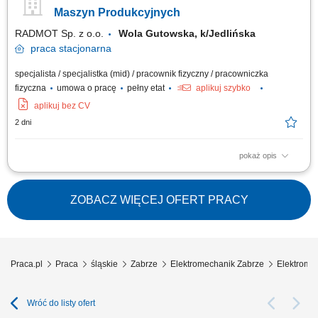
usterki oraz wykonywanie bieżących napraw i regulacji. Współpraca przy
Maszyn Produkcyjnych
utrzymaniu wymaganych parametrów...
RADMOT Sp. z o.o.
Wola Gutowska, k/Jedlińska
praca
stacjonarna
specjalista / specjalistka (mid) / pracownik fizyczny / pracowniczka
fizyczna
umowa o pracę
pełny etat
aplikuj szybko
aplikuj bez CV
2 dni
pokaż opis
Opis stanowiska zapewnienie ciągłości pracy maszyn i urządzeń
wykorzystywanych w procesie produkcyjnym, diagnozowanie usterek
oraz wykonywanie bieżących napraw technicznych, analiza przyczyn
ZOBACZ WIĘCEJ OFERT PRACY
awarii i wdrażanie działań zapobiegających ich ponownemu
występowaniu, realizacja planowanych...
Praca.pl
Praca
śląskie
Zabrze
Elektromechanik Zabrze
Elektromec
Wróć do listy ofert