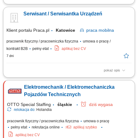
Jeśli chcesz dołączyć do grona specjalistów IMGW-PIB na poszukiwane
przez nas stanowisko powinieneś poznać: Kluczowe obowiązki:
Serwisant / Serwisantka Urządzeń
Monitoring systemów telemetrycznych; Serwisowanie i obsługę stacji
telemetrycznych; Budowę i przenoszenie stacji telemetrycznych,
Wykonywanie pomiarów...
Klient portalu Praca.pl
Katowice
praca
mobilna
pracownik fizyczny / pracowniczka fizyczna
umowa o pracę /
kontrakt B2B
pełny etat
aplikuj bez CV
7 dni
pokaż opis
nadzór nad stanem technicznym maszyn i urządzeń w przypisanym
regionie, wykonywanie konserwacji oraz bieżących przeglądów,
Elektromechanik / Elektromechaniczka
diagnozowanie usterek i rozwiązywanie problemów technicznych,
wymiana uszkodzonych modułów i elementów, instalacja nowych
Pojazdów Technicznych
urządzeń oraz wsparcie serwisowe w innych...
OTTO Special Staffing
śląskie
dziś wygasa
relokacja do:
Holandia
pracownik fizyczny / pracowniczka fizyczna
umowa o pracę
pełny etat
rekrutacja online
aplikuj szybko
aplikuj bez CV