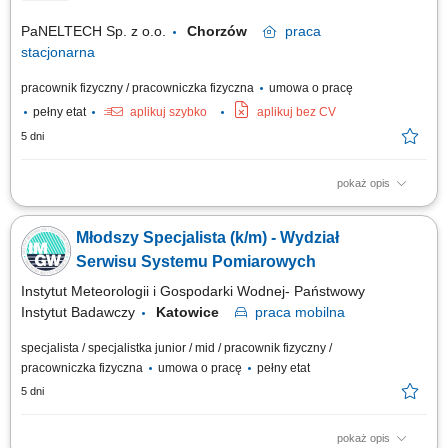
PaNELTECH Sp. z o.o.
Chorzów
praca
stacjonarna
pracownik fizyczny / pracowniczka fizyczna
umowa o pracę
pełny etat
aplikuj szybko
aplikuj bez CV
5 dni
pokaż opis
Zakres obowiązków: Bieżące usuwanie awarii maszyn i urządzeń.
Wykonywanie przeglądów, konserwacji i remontów. Diagnozowanie
Młodszy Specjalista (k/m) - Wydział
usterek oraz wdrażanie działań naprawczych. Udział w modernizacjach i
instalacjach nowych urządzeń. Współpraca z działem produkcji w
Serwisu Systemu Pomiarowych
zakresie optymalizacji...
Instytut Meteorologii i Gospodarki Wodnej- Państwowy
Instytut Badawczy
Katowice
praca
mobilna
specjalista / specjalistka junior / mid / pracownik fizyczny /
pracowniczka fizyczna
umowa o pracę
pełny etat
5 dni
pokaż opis