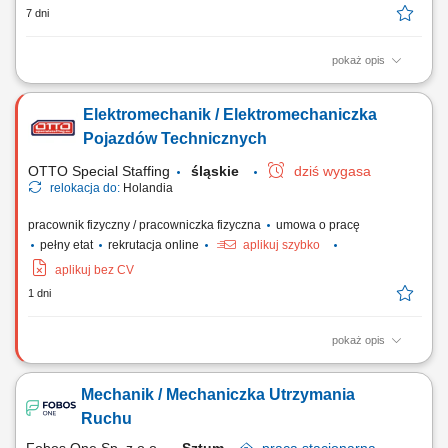
7 dni
pokaż opis
nadzór nad stanem technicznym maszyn i urządzeń w przypisanym
regionie, wykonywanie konserwacji oraz bieżących przeglądów,
Elektromechanik / Elektromechaniczka
diagnozowanie usterek i rozwiązywanie problemów technicznych,
wymiana uszkodzonych modułów i elementów, instalacja nowych
Pojazdów Technicznych
urządzeń oraz wsparcie serwisowe w innych...
OTTO Special Staffing
śląskie
dziś wygasa
relokacja do:
Holandia
pracownik fizyczny / pracowniczka fizyczna
umowa o pracę
pełny etat
rekrutacja online
aplikuj szybko
aplikuj bez CV
1 dni
pokaż opis
Opis stanowiska: diagnozowanie i usuwanie awarii w układach
mechanicznych, elektrycznych i elektronicznych, realizacja napraw oraz
Mechanik / Mechaniczka Utrzymania
przeglądów specjalistycznych pojazdów użytkowych, obsługa
systemów sterowania, monitoringu, klimatyzacji i ogrzewania,
Ruchu
wykonywanie prac serwisowych związanych z...