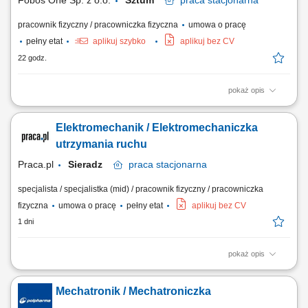
Fobos One Sp. z o.o.
Sztum
praca
stacjonarna
pracownik fizyczny / pracowniczka fizyczna
umowa o pracę
pełny etat
aplikuj szybko
aplikuj bez CV
22 godz.
pokaż opis
Zakres obowiązków: utrzymywanie maszyn i urządzeń w dobrym stanie
technicznym, wykonywanie regularnych przeglądów okresowych,
Elektromechanik / Elektromechaniczka
szybkie reagowanie na awarie w celu minimalizowania przestojów,
wsparcie techniczne zespołu w obsłudze maszyn i urządzeń, dbanie o
utrzymania ruchu
przestrzeganie zasad BHP oraz...
Praca.pl
Sieradz
praca
stacjonarna
specjalista / specjalistka (mid) / pracownik fizyczny / pracowniczka
fizyczna
umowa o pracę
pełny etat
aplikuj bez CV
1 dni
pokaż opis
Zakres obowiązków: Zapewnienie prawidłowego działania maszyn,
urządzeń, instalacji oraz systemów automatyki. Wykonywanie napraw,
Mechatronik / Mechatroniczka
konserwacji i bieżących prac serwisowych. Przeprowadzanie
przeglądów technicznych oraz kontroli stanu urządzeń. Wykonywanie