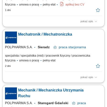
fizyczna
umowa o pracę
pełny etat
aplikuj bez CV
1 dni
pokaż opis
Zakres obowiązków: Zapewnienie prawidłowego działania maszyn,
urządzeń, instalacji oraz systemów automatyki. Wykonywanie napraw,
Mechatronik / Mechatroniczka
konserwacji i bieżących prac serwisowych. Przeprowadzanie przeglądów
technicznych oraz kontroli stanu urządzeń. Wykonywanie kalibracji
aparatury...
POLPHARMA S.A.
Sieradz
praca
stacjonarna
specjalista / specjalistka (mid) / pracownik fizyczny / pracowniczka
fizyczna
umowa o pracę
pełny etat
2 dni
pokaż opis
Twój zakres obowiązków: Zapewnienie ciągłej sprawności i
odpowiedniego stanu technicznego maszyn, urządzeń, instalacji i
Mechanik / Mechaniczka Utrzymania
systemów automatyki; Przeprowadzanie koniecznych napraw,
konserwacji, Przeprowadzanie przeglądów, regularnych kontroli urządzeń
Ruchu
i maszyn; Wykonywanie przydzielonych...
POLPHARMA S.A.
Starogard Gdański
praca