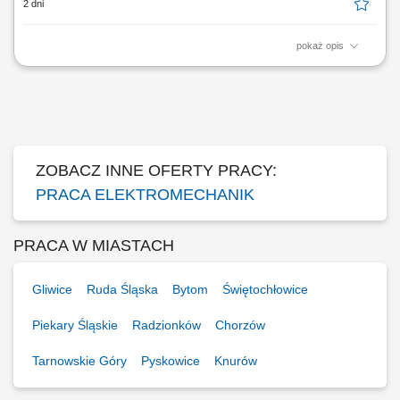
2 dni
pokaż opis
Opis stanowiska zapewnienie ciągłości pracy maszyn i urządzeń
wykorzystywanych w procesie produkcyjnym, diagnozowanie usterek
oraz wykonywanie bieżących napraw technicznych, analiza przyczyn
awarii i wdrażanie działań zapobiegających ich ponownemu
występowaniu, realizacja planowanych...
ZOBACZ INNE OFERTY PRACY:
PRACA ELEKTROMECHANIK
PRACA W MIASTACH
Gliwice
Ruda Śląska
Bytom
Świętochłowice
Piekary Śląskie
Radzionków
Chorzów
Tarnowskie Góry
Pyskowice
Knurów