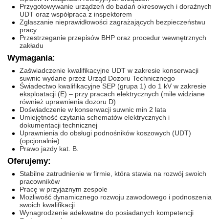
Przygotowywanie urządzeń do badań okresowych i doraźnych
UDT oraz współpraca z inspektorem
Zgłaszanie nieprawidłowości zagrażających bezpieczeństwu
pracy
Przestrzeganie przepisów BHP oraz procedur wewnętrznych
zakładu
Wymagania:
Zaświadczenie kwalifikacyjne UDT w zakresie konserwacji
suwnic wydane przez Urząd Dozoru Technicznego
Świadectwo kwalifikacyjne SEP (grupa 1) do 1 kV w zakresie
eksploatacji (E) – przy pracach elektrycznych (mile widziane
również uprawnienia dozoru D)
Doświadczenie w konserwacji suwnic min 2 lata
Umiejętność czytania schematów elektrycznych i
dokumentacji technicznej
Uprawnienia do obsługi podnośników koszowych (UDT)
(opcjonalnie)
Prawo jazdy kat. B.
Oferujemy:
Stabilne zatrudnienie w firmie, która stawia na rozwój swoich
pracowników
Pracę w przyjaznym zespole
Możliwość dynamicznego rozwoju zawodowego i podnoszenia
swoich kwalifikacji
Wynagrodzenie adekwatne do posiadanych kompetencji