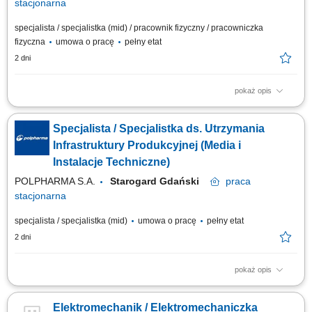
stacjonarna
specjalista / specjalistka (mid) / pracownik fizyczny / pracowniczka
fizyczna
umowa o pracę
pełny etat
2 dni
pokaż opis
Zakres obowiązków: Zapewnienie ciągłej sprawności technicznej
maszyn, urządzeń oraz infrastruktury produkcyjnej. Realizacja bieżących
Specjalista / Specjalistka ds. Utrzymania
napraw, przeglądów i prac konserwacyjnych. Monitorowanie pracy
instalacji automatyki, elektrycznych oraz systemów kontrolno-
Infrastruktury Produkcyjnej (Media i
pomiarowych. Wykonywanie...
Instalacje Techniczne)
POLPHARMA S.A.
Starogard Gdański
praca
stacjonarna
specjalista / specjalistka (mid)
umowa o pracę
pełny etat
2 dni
pokaż opis
Zakres obowiązków: Zapewnienie sprawnego funkcjonowania
infrastruktury technicznej oraz urządzeń wspierających procesy
Elektromechanik / Elektromechaniczka
produkcyjne. Kontrola pracy instalacji pomocniczych, reagowanie na