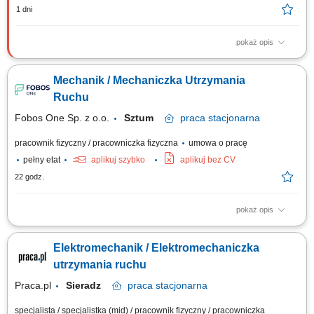
1 dni
pokaż opis
Opis stanowiska: diagnozowanie i usuwanie awarii w układach
mechanicznych, elektrycznych i elektronicznych, realizacja napraw oraz
Mechanik / Mechaniczka Utrzymania
przeglądów specjalistycznych pojazdów użytkowych, obsługa systemów
sterowania, monitoringu, klimatyzacji i ogrzewania, wykonywanie prac
Ruchu
serwisowych związanych z...
Fobos One Sp. z o.o.
Sztum
praca
stacjonarna
pracownik fizyczny / pracowniczka fizyczna
umowa o pracę
pełny etat
aplikuj szybko
aplikuj bez CV
22 godz.
pokaż opis
Zakres obowiązków: utrzymywanie maszyn i urządzeń w dobrym stanie
technicznym, wykonywanie regularnych przeglądów okresowych, szybkie
Elektromechanik / Elektromechaniczka
reagowanie na awarie w celu minimalizowania przestojów, wsparcie
techniczne zespołu w obsłudze maszyn i urządzeń, dbanie o
utrzymania ruchu
przestrzeganie zasad BHP oraz...
Praca.pl
Sieradz
praca
stacjonarna
specjalista / specjalistka (mid) / pracownik fizyczny / pracowniczka