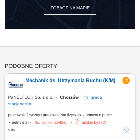
ZOBACZ NA MAPIE
PODOBNE OFERTY
Mechanik ds. Utrzymania Ruchu (K/M)
PaNELTECH Sp. z o.o.
Chorzów
praca
stacjonarna
pracownik fizyczny / pracowniczka fizyczna
umowa o pracę
pełny etat
aplikuj szybko
aplikuj bez CV
5 dni