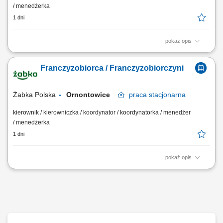
/ menedżerka
1 dni
pokaż opis
Główne zadania: Prowadzenie własnej działalności gospodarczej w
oparciu o sprawdzony model biznesowy. Dbanie o wysoką jakość
Franczyzobiorca / Franczyzobiorczyni
obsługi. Monitorowanie stanów magazynowych i zamówień.
Dostosowywanie asortymentu sklepu do potrzeb lokalnego rynku.
Współpraca z centralą w zakresie działań...
Żabka Polska
Ornontowice
praca
stacjonarna
kierownik / kierowniczka / koordynator / koordynatorka / menedżer
/ menedżerka
1 dni
pokaż opis
Główne zadania: Prowadzenie własnej działalności gospodarczej w
oparciu o sprawdzony model biznesowy. Dbanie o wysoką jakość
obsługi. Monitorowanie stanów magazynowych i zamówień.
Dostosowywanie asortymentu sklepu do potrzeb lokalnego rynku.
Współpraca z centralą w zakresie działań...