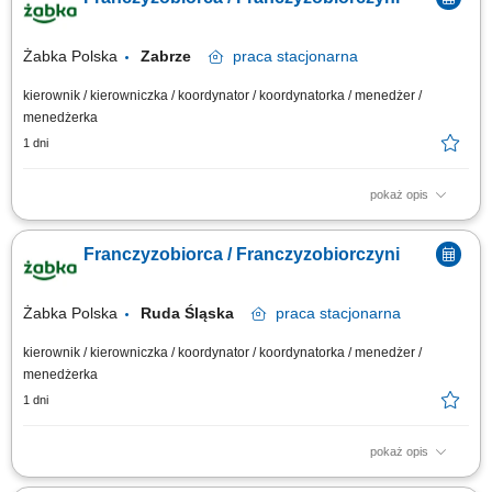
Monitorowanie stanów magazynowych i zamówień. Dostosowywanie
asortymentu sklepu do potrzeb lokalnego rynku. Współpraca z centralą w
zakresie działań...
Żabka Polska
Zabrze
praca
stacjonarna
kierownik / kierowniczka / koordynator / koordynatorka / menedżer /
menedżerka
1 dni
pokaż opis
Główne zadania: Prowadzenie własnej działalności gospodarczej w
oparciu o sprawdzony model biznesowy. Dbanie o wysoką jakość obsługi.
Franczyzobiorca / Franczyzobiorczyni
Monitorowanie stanów magazynowych i zamówień. Dostosowywanie
asortymentu sklepu do potrzeb lokalnego rynku. Współpraca z centralą w
zakresie działań...
Żabka Polska
Ruda Śląska
praca
stacjonarna
kierownik / kierowniczka / koordynator / koordynatorka / menedżer /
menedżerka
1 dni
pokaż opis
Główne zadania: Prowadzenie własnej działalności gospodarczej w