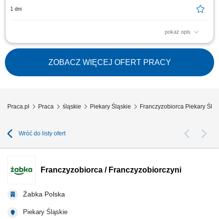
1 dni
pokaż opis
Główne zadania: Prowadzenie własnej działalności gospodarczej w
oparciu o sprawdzony model biznesowy. Dbanie o wysoką jakość obsługi.
Monitorowanie stanów magazynowych i zamówień. Dostosowywanie
ZOBACZ WIĘCEJ OFERT PRACY
asortymentu sklepu do potrzeb lokalnego rynku. Współpraca z centralą w
zakresie działań...
Praca.pl
Praca
śląskie
Piekary Śląskie
Franczyzobiorca Piekary Śląs
Wróć do listy ofert
Franczyzobiorca / Franczyzobiorczyni
Żabka Polska
Piekary Śląskie