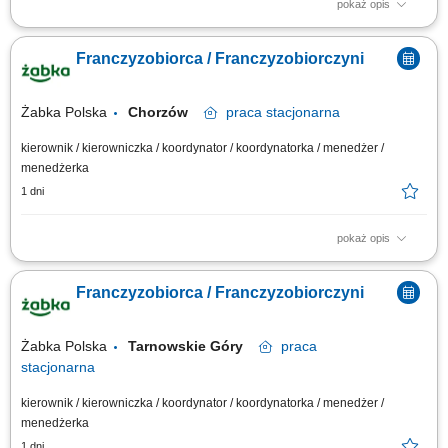
pokaż opis
Główne zadania: Prowadzenie własnej działalności gospodarczej w
oparciu o sprawdzony model biznesowy. Dbanie o wysoką jakość obsługi.
Franczyzobiorca / Franczyzobiorczyni
Monitorowanie stanów magazynowych i zamówień. Dostosowywanie
asortymentu sklepu do potrzeb lokalnego rynku. Współpraca z centralą w
zakresie działań...
Żabka Polska
Chorzów
praca
stacjonarna
kierownik / kierowniczka / koordynator / koordynatorka / menedżer /
menedżerka
1 dni
pokaż opis
Główne zadania: Prowadzenie własnej działalności gospodarczej w
oparciu o sprawdzony model biznesowy. Dbanie o wysoką jakość obsługi.
Franczyzobiorca / Franczyzobiorczyni
Monitorowanie stanów magazynowych i zamówień. Dostosowywanie
asortymentu sklepu do potrzeb lokalnego rynku. Współpraca z centralą w
zakresie działań...
Żabka Polska
Tarnowskie Góry
praca
stacjonarna
kierownik / kierowniczka / koordynator / koordynatorka / menedżer /
menedżerka
1 dni