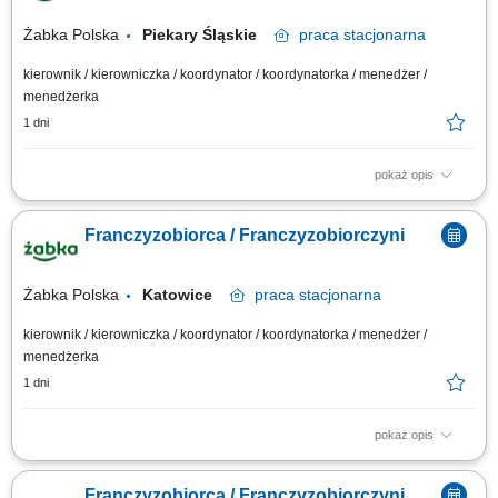
Żabka Polska
Piekary Śląskie
praca
stacjonarna
kierownik / kierowniczka / koordynator / koordynatorka / menedżer /
menedżerka
1 dni
pokaż opis
Główne zadania: Prowadzenie własnej działalności gospodarczej w
oparciu o sprawdzony model biznesowy. Dbanie o wysoką jakość obsługi.
Franczyzobiorca / Franczyzobiorczyni
Monitorowanie stanów magazynowych i zamówień. Dostosowywanie
asortymentu sklepu do potrzeb lokalnego rynku. Współpraca z centralą w
zakresie działań...
Żabka Polska
Katowice
praca
stacjonarna
kierownik / kierowniczka / koordynator / koordynatorka / menedżer /
menedżerka
1 dni
pokaż opis
Główne zadania: Prowadzenie własnej działalności gospodarczej w
oparciu o sprawdzony model biznesowy. Dbanie o wysoką jakość obsługi.
Franczyzobiorca / Franczyzobiorczyni