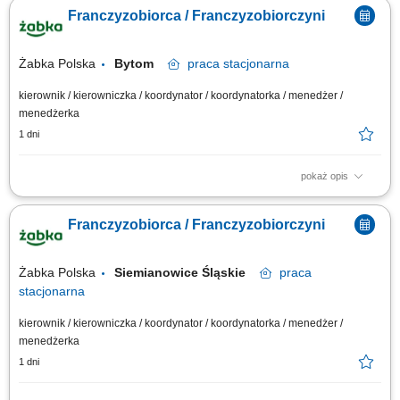
oparciu o sprawdzony model biznesowy. Dbanie o wysoką jakość obsługi.
Franczyzobiorca / Franczyzobiorczyni
Monitorowanie stanów magazynowych i zamówień. Dostosowywanie
asortymentu sklepu do potrzeb lokalnego rynku. Współpraca z centralą w
zakresie działań...
Żabka Polska
Bytom
praca
stacjonarna
kierownik / kierowniczka / koordynator / koordynatorka / menedżer /
menedżerka
1 dni
pokaż opis
Główne zadania: Prowadzenie własnej działalności gospodarczej w
oparciu o sprawdzony model biznesowy. Dbanie o wysoką jakość obsługi.
Franczyzobiorca / Franczyzobiorczyni
Monitorowanie stanów magazynowych i zamówień. Dostosowywanie
asortymentu sklepu do potrzeb lokalnego rynku. Współpraca z centralą w
zakresie działań...
Żabka Polska
Siemianowice Śląskie
praca
stacjonarna
kierownik / kierowniczka / koordynator / koordynatorka / menedżer /
menedżerka
1 dni