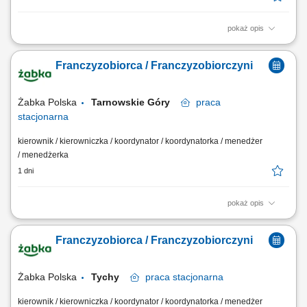
pokaż opis
Główne zadania: Prowadzenie własnej działalności gospodarczej w
oparciu o sprawdzony model biznesowy. Dbanie o wysoką jakość
Franczyzobiorca / Franczyzobiorczyni
obsługi. Monitorowanie stanów magazynowych i zamówień.
Dostosowywanie asortymentu sklepu do potrzeb lokalnego rynku.
Współpraca z centralą w zakresie działań...
Żabka Polska
Tarnowskie Góry
praca
stacjonarna
kierownik / kierowniczka / koordynator / koordynatorka / menedżer
/ menedżerka
1 dni
pokaż opis
Główne zadania: Prowadzenie własnej działalności gospodarczej w
oparciu o sprawdzony model biznesowy. Dbanie o wysoką jakość
Franczyzobiorca / Franczyzobiorczyni
obsługi. Monitorowanie stanów magazynowych i zamówień.
Dostosowywanie asortymentu sklepu do potrzeb lokalnego rynku.
Współpraca z centralą w zakresie działań...
Żabka Polska
Tychy
praca
stacjonarna
kierownik / kierowniczka / koordynator / koordynatorka / menedżer