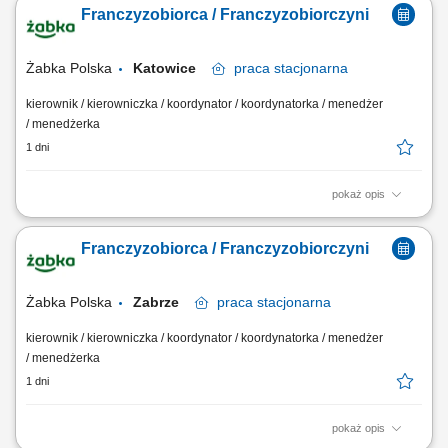
oparciu o sprawdzony model biznesowy. Dbanie o wysoką jakość
Franczyzobiorca / Franczyzobiorczyni
obsługi. Monitorowanie stanów magazynowych i zamówień.
Dostosowywanie asortymentu sklepu do potrzeb lokalnego rynku.
Współpraca z centralą w zakresie działań...
Żabka Polska
Katowice
praca
stacjonarna
kierownik / kierowniczka / koordynator / koordynatorka / menedżer
/ menedżerka
1 dni
pokaż opis
Główne zadania: Prowadzenie własnej działalności gospodarczej w
oparciu o sprawdzony model biznesowy. Dbanie o wysoką jakość
Franczyzobiorca / Franczyzobiorczyni
obsługi. Monitorowanie stanów magazynowych i zamówień.
Dostosowywanie asortymentu sklepu do potrzeb lokalnego rynku.
Współpraca z centralą w zakresie działań...
Żabka Polska
Zabrze
praca
stacjonarna
kierownik / kierowniczka / koordynator / koordynatorka / menedżer
/ menedżerka
1 dni
pokaż opis