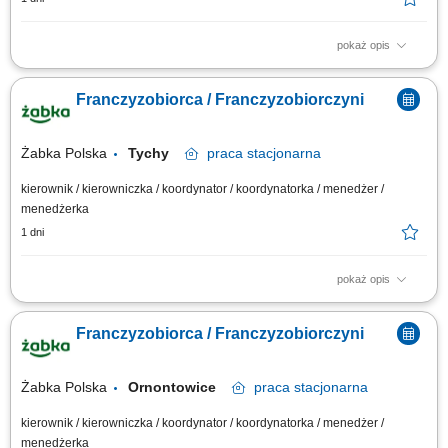
pokaż opis
Główne zadania: Prowadzenie własnej działalności gospodarczej w
oparciu o sprawdzony model biznesowy. Dbanie o wysoką jakość obsługi.
Franczyzobiorca / Franczyzobiorczyni
Monitorowanie stanów magazynowych i zamówień. Dostosowywanie
asortymentu sklepu do potrzeb lokalnego rynku. Współpraca z centralą w
zakresie działań...
Żabka Polska
Tychy
praca
stacjonarna
kierownik / kierowniczka / koordynator / koordynatorka / menedżer /
menedżerka
1 dni
pokaż opis
Główne zadania: Prowadzenie własnej działalności gospodarczej w
oparciu o sprawdzony model biznesowy. Dbanie o wysoką jakość obsługi.
Franczyzobiorca / Franczyzobiorczyni
Monitorowanie stanów magazynowych i zamówień. Dostosowywanie
asortymentu sklepu do potrzeb lokalnego rynku. Współpraca z centralą w
zakresie działań...
Żabka Polska
Ornontowice
praca
stacjonarna
kierownik / kierowniczka / koordynator / koordynatorka / menedżer /
menedżerka