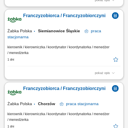
pokaż opis
Główne zadania: Prowadzenie własnej działalności gospodarczej w
oparciu o sprawdzony model biznesowy. Dbanie o wysoką jakość
Franczyzobiorca / Franczyzobiorczyni
obsługi. Monitorowanie stanów magazynowych i zamówień.
Dostosowywanie asortymentu sklepu do potrzeb lokalnego rynku.
Współpraca z centralą w zakresie działań...
Żabka Polska
Siemianowice Śląskie
praca
stacjonarna
kierownik / kierowniczka / koordynator / koordynatorka / menedżer
/ menedżerka
1 dni
pokaż opis
Główne zadania: Prowadzenie własnej działalności gospodarczej w
oparciu o sprawdzony model biznesowy. Dbanie o wysoką jakość
Franczyzobiorca / Franczyzobiorczyni
obsługi. Monitorowanie stanów magazynowych i zamówień.
Dostosowywanie asortymentu sklepu do potrzeb lokalnego rynku.
Współpraca z centralą w zakresie działań...
Żabka Polska
Chorzów
praca
stacjonarna
kierownik / kierowniczka / koordynator / koordynatorka / menedżer
/ menedżerka
1 dni