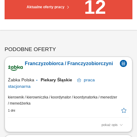
12
Aktualne oferty pracy
PODOBNE OFERTY
Franczyzobiorca / Franczyzobiorczyni
Żabka Polska
Piekary Śląskie
praca
stacjonarna
kierownik / kierowniczka / koordynator / koordynatorka / menedżer
/ menedżerka
1 dni
pokaż opis
Główne zadania: Prowadzenie własnej działalności gospodarczej w