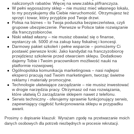
naliczonych rabatów. Więcej na www.zabka.pl/franczyza.
W pełni wyposażony sklep – nie musisz mieć własnego lokalu,
to my pozyskujemy dla Ciebie nieruchomość. Otrzymujesz też
sprzęt i towar, który przyjdzie pod Twoje drzwi.
Polisa na biznes – to Twoja poduszka bezpieczeństwa, czyli
grupowe ubezpieczenie. Pierwsze w Polsce takie rozwiązanie
dla franczyzobiorców.
Niski wkład własny – nie musisz obawiać się o finanse,
wystarczy ok. 5000 zł na zakup kasy fiskalnej i koncesji.
Darmowy pakiet szkoleń i pełne wsparcie – pomożemy Ci
postawić pierwsze kroki. Jako kandydat na franczyzobiorcę
przejdziesz szkolenie przed otwarciem sklepu. Dodatkowo
dajemy Tobie i Twoim pracownikom możliwość nauki na
platformie rozwojowej.
Ogólnopolska komunikacja marketingowa – nasi najlepsi
eksperci pracują nad Twoim marketingiem, tworząc świetne
reklamy i materiały promocyjne.
Technologie ułatwiające zarządzanie – nie musisz inwestować
w drogie narzędzia pracy. Otrzymasz od nas rozwiązania,
które ułatwią Ci zarządzanie sklepem nawet z telefonu.
Serwis techniczny - oferujemy sprawnie funkcjonujący serwis,
zapewniający ciągłość funkcjonowania sklepu w przypadku
awarii.
Prosimy o dopisanie klauzuli: Wyrażam zgodę na przetwarzanie moich
danych osobowych dla potrzeb niezbędnych w procesie rekrutacji.