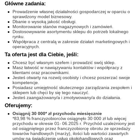
Główne zadania:
Prowadzenie własnej działalności gospodarczej w oparciu o
sprawdzony model biznesowy.
Dbanie o wysoką jakość obsługi.
Monitorowanie stanów magazynowych i zamówień.
Dostosowywanie asortymentu sklepu do potrzeb lokalnego
rynku.
Współpraca z centralą w zakresie działań marketingowych i
operacyjnych.
Ta oferta jest dla Ciebie, jeśli:
Chcesz być własnym szefem i prowadzić swój sklep.
Masz łatwość w nawiązywaniu kontaktów i współpracy z
klientami oraz pracownikami.
Jesteś otwarty na rozwój osobisty i chcesz poszerzać swoje
kompetencje.
Posiadasz umiejętność skutecznego zarządzania zespołem i
sklepem lub chęci by się tego nauczyć.
Jesteś zaangażowany/a i zmotywowany/a do działania.
Oferujemy:
Osiągnij 30 000* zł przychodu miesięcznie
*83,98 % franczyzobiorców osiągnęło 30 000 zł lub więcej
przychodu w okresie 01- 06.2025 r. Przychód uzależniony jest
od osiągniętego przez franczyzobiorcę obrotu ze sprzedaży
towarów handlowych (marży), ilości lub wartości zawartych
umów na świadczenie usług okołohandlowych oraz