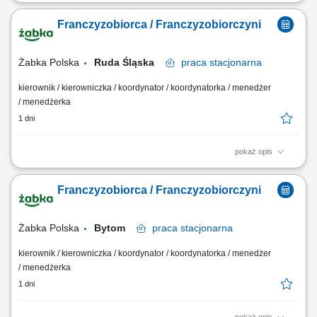
Główne zadania: Prowadzenie własnej działalności gospodarczej w
oparciu o sprawdzony model biznesowy. Dbanie o wysoką jakość
Franczyzobiorca / Franczyzobiorczyni
obsługi. Monitorowanie stanów magazynowych i zamówień.
Dostosowywanie asortymentu sklepu do potrzeb lokalnego rynku.
Współpraca z centralą w zakresie działań...
Żabka Polska
Ruda Śląska
praca
stacjonarna
kierownik / kierowniczka / koordynator / koordynatorka / menedżer
/ menedżerka
1 dni
pokaż opis
Główne zadania: Prowadzenie własnej działalności gospodarczej w
oparciu o sprawdzony model biznesowy. Dbanie o wysoką jakość
Franczyzobiorca / Franczyzobiorczyni
obsługi. Monitorowanie stanów magazynowych i zamówień.
Dostosowywanie asortymentu sklepu do potrzeb lokalnego rynku.
Współpraca z centralą w zakresie działań...
Żabka Polska
Bytom
praca
stacjonarna
kierownik / kierowniczka / koordynator / koordynatorka / menedżer
/ menedżerka
1 dni