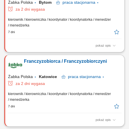
Żabka Polska
Bytom
praca
stacjonarna
za 2 dni wygasa
kierownik / kierowniczka / koordynator / koordynatorka / menedżer
/ menedżerka
7 dni
pokaż opis
Główne zadania: Prowadzenie własnej działalności gospodarczej w
oparciu o sprawdzony model biznesowy. Dbanie o wysoką jakość
Franczyzobiorca / Franczyzobiorczyni
obsługi. Monitorowanie stanów magazynowych i zamówień.
Dostosowywanie asortymentu sklepu do potrzeb lokalnego rynku.
Współpraca z centralą w zakresie działań...
Żabka Polska
Katowice
praca
stacjonarna
za 2 dni wygasa
kierownik / kierowniczka / koordynator / koordynatorka / menedżer
/ menedżerka
7 dni
pokaż opis
Główne zadania: Prowadzenie własnej działalności gospodarczej w