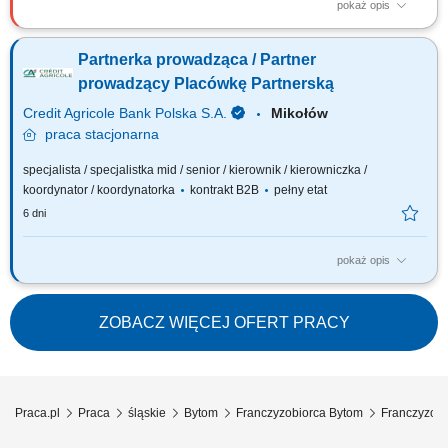
pokaż opis
Główne zadania: Prowadzenie własnej działalności gospodarczej w
oparciu o sprawdzony model biznesowy. Dbanie o wysoką jakość
Partnerka prowadząca / Partner
obsługi. Monitorowanie stanów magazynowych i zamówień.
Dostosowywanie asortymentu sklepu do potrzeb lokalnego rynku.
prowadzący Placówkę Partnerską
Współpraca z centralą w zakresie działań...
Credit Agricole Bank Polska S.A.
Mikołów
praca
stacjonarna
specjalista / specjalistka mid / senior / kierownik / kierowniczka /
koordynator / koordynatorka
kontrakt B2B
pełny etat
6 dni
pokaż opis
Jakie będą Twoje zadania: Budowanie i rozwijanie placówki partnerskiej
– z odpowiedzialnością za jej wyniki biznesowe i stabilny wzrost.
Wyznaczanie kierunku działań sprzedażowych oraz konsekwentna
ZOBACZ WIĘCEJ OFERT PRACY
realizacja celów. Aktywne pozyskiwanie klientów i rozwijanie lokalnego
rynku. Budowanie...
Praca.pl
Praca
śląskie
Bytom
Franczyzobiorca Bytom
Franczyzobi