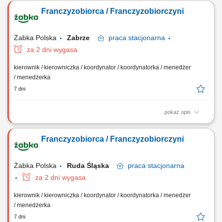
oparciu o sprawdzony model biznesowy. Dbanie o wysoką jakość
Franczyzobiorca / Franczyzobiorczyni
obsługi. Monitorowanie stanów magazynowych i zamówień.
Dostosowywanie asortymentu sklepu do potrzeb lokalnego rynku.
Współpraca z centralą w zakresie działań...
Żabka Polska
Zabrze
praca
stacjonarna
za 2 dni wygasa
kierownik / kierowniczka / koordynator / koordynatorka / menedżer
/ menedżerka
7 dni
pokaż opis
Główne zadania: Prowadzenie własnej działalności gospodarczej w
oparciu o sprawdzony model biznesowy. Dbanie o wysoką jakość
Franczyzobiorca / Franczyzobiorczyni
obsługi. Monitorowanie stanów magazynowych i zamówień.
Dostosowywanie asortymentu sklepu do potrzeb lokalnego rynku.
Współpraca z centralą w zakresie działań...
Żabka Polska
Ruda Śląska
praca
stacjonarna
za 2 dni wygasa
kierownik / kierowniczka / koordynator / koordynatorka / menedżer
/ menedżerka
7 dni