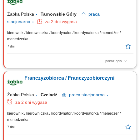
Dostosowywanie asortymentu sklepu do potrzeb lokalnego rynku.
Współpraca z centralą w zakresie działań...
Żabka Polska
Tarnowskie Góry
praca
stacjonarna
za 2 dni wygasa
kierownik / kierowniczka / koordynator / koordynatorka / menedżer /
menedżerka
7 dni
pokaż opis
Główne zadania: Prowadzenie własnej działalności gospodarczej w
oparciu o sprawdzony model biznesowy. Dbanie o wysoką jakość
Franczyzobiorca / Franczyzobiorczyni
obsługi. Monitorowanie stanów magazynowych i zamówień.
Dostosowywanie asortymentu sklepu do potrzeb lokalnego rynku.
Współpraca z centralą w zakresie działań...
Żabka Polska
Czeladź
praca
stacjonarna
za 2 dni wygasa
kierownik / kierowniczka / koordynator / koordynatorka / menedżer /
menedżerka
7 dni