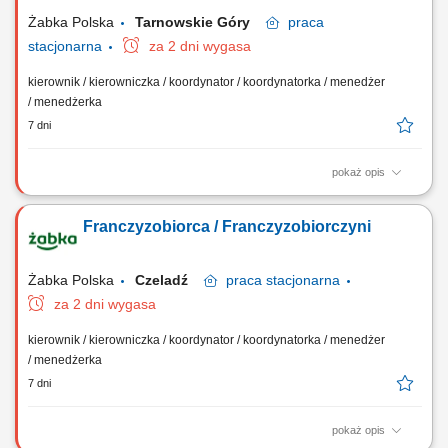
Współpraca z centralą w zakresie działań...
Żabka Polska
Tarnowskie Góry
praca
stacjonarna
za 2 dni wygasa
kierownik / kierowniczka / koordynator / koordynatorka / menedżer
/ menedżerka
7 dni
pokaż opis
Główne zadania: Prowadzenie własnej działalności gospodarczej w
oparciu o sprawdzony model biznesowy. Dbanie o wysoką jakość
Franczyzobiorca / Franczyzobiorczyni
obsługi. Monitorowanie stanów magazynowych i zamówień.
Dostosowywanie asortymentu sklepu do potrzeb lokalnego rynku.
Współpraca z centralą w zakresie działań...
Żabka Polska
Czeladź
praca
stacjonarna
za 2 dni wygasa
kierownik / kierowniczka / koordynator / koordynatorka / menedżer
/ menedżerka
7 dni
pokaż opis