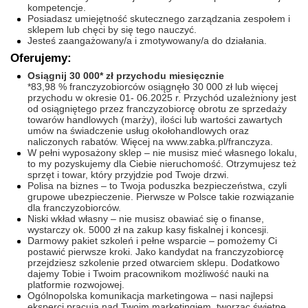
kompetencje.
Posiadasz umiejętność skutecznego zarządzania zespołem i
sklepem lub chęci by się tego nauczyć.
Jesteś zaangażowany/a i zmotywowany/a do działania.
Oferujemy:
Osiągnij 30 000* zł przychodu miesięcznie
*83,98 % franczyzobiorców osiągnęło 30 000 zł lub więcej
przychodu w okresie 01- 06.2025 r. Przychód uzależniony jest
od osiągniętego przez franczyzobiorcę obrotu ze sprzedaży
towarów handlowych (marży), ilości lub wartości zawartych
umów na świadczenie usług okołohandlowych oraz
naliczonych rabatów. Więcej na www.zabka.pl/franczyza.
W pełni wyposażony sklep – nie musisz mieć własnego lokalu,
to my pozyskujemy dla Ciebie nieruchomość. Otrzymujesz też
sprzęt i towar, który przyjdzie pod Twoje drzwi.
Polisa na biznes – to Twoja poduszka bezpieczeństwa, czyli
grupowe ubezpieczenie. Pierwsze w Polsce takie rozwiązanie
dla franczyzobiorców.
Niski wkład własny – nie musisz obawiać się o finanse,
wystarczy ok. 5000 zł na zakup kasy fiskalnej i koncesji.
Darmowy pakiet szkoleń i pełne wsparcie – pomożemy Ci
postawić pierwsze kroki. Jako kandydat na franczyzobiorcę
przejdziesz szkolenie przed otwarciem sklepu. Dodatkowo
dajemy Tobie i Twoim pracownikom możliwość nauki na
platformie rozwojowej.
Ogólnopolska komunikacja marketingowa – nasi najlepsi
eksperci pracują nad Twoim marketingiem, tworząc świetne