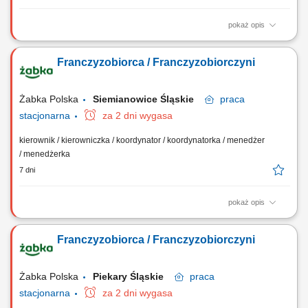
pokaż opis
Główne zadania: Prowadzenie własnej działalności gospodarczej w
oparciu o sprawdzony model biznesowy. Dbanie o wysoką jakość
Franczyzobiorca / Franczyzobiorczyni
obsługi. Monitorowanie stanów magazynowych i zamówień.
Dostosowywanie asortymentu sklepu do potrzeb lokalnego rynku.
Współpraca z centralą w zakresie działań...
Żabka Polska
Siemianowice Śląskie
praca
stacjonarna
za 2 dni wygasa
kierownik / kierowniczka / koordynator / koordynatorka / menedżer
/ menedżerka
7 dni
pokaż opis
Główne zadania: Prowadzenie własnej działalności gospodarczej w
oparciu o sprawdzony model biznesowy. Dbanie o wysoką jakość
Franczyzobiorca / Franczyzobiorczyni
obsługi. Monitorowanie stanów magazynowych i zamówień.
Dostosowywanie asortymentu sklepu do potrzeb lokalnego rynku.
Współpraca z centralą w zakresie działań...
Żabka Polska
Piekary Śląskie
praca
stacjonarna
za 2 dni wygasa