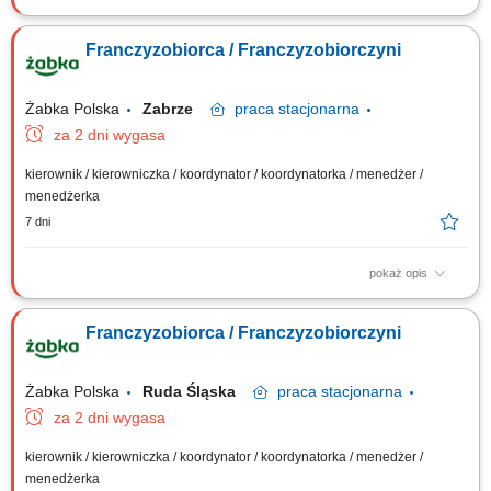
Główne zadania: Prowadzenie własnej działalności gospodarczej w
oparciu o sprawdzony model biznesowy. Dbanie o wysoką jakość
Franczyzobiorca / Franczyzobiorczyni
obsługi. Monitorowanie stanów magazynowych i zamówień.
Dostosowywanie asortymentu sklepu do potrzeb lokalnego rynku.
Współpraca z centralą w zakresie działań...
Żabka Polska
Zabrze
praca
stacjonarna
za 2 dni wygasa
kierownik / kierowniczka / koordynator / koordynatorka / menedżer /
menedżerka
7 dni
pokaż opis
Główne zadania: Prowadzenie własnej działalności gospodarczej w
oparciu o sprawdzony model biznesowy. Dbanie o wysoką jakość
Franczyzobiorca / Franczyzobiorczyni
obsługi. Monitorowanie stanów magazynowych i zamówień.
Dostosowywanie asortymentu sklepu do potrzeb lokalnego rynku.
Współpraca z centralą w zakresie działań...
Żabka Polska
Ruda Śląska
praca
stacjonarna
za 2 dni wygasa
kierownik / kierowniczka / koordynator / koordynatorka / menedżer /
menedżerka