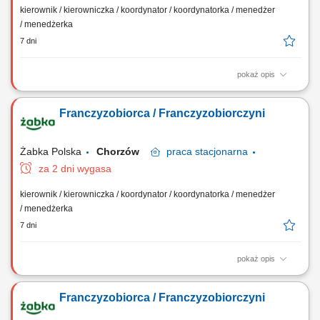
kierownik / kierowniczka / koordynator / koordynatorka / menedżer
/ menedżerka
7 dni
pokaż opis
Główne zadania: Prowadzenie własnej działalności gospodarczej w
oparciu o sprawdzony model biznesowy. Dbanie o wysoką jakość
Franczyzobiorca / Franczyzobiorczyni
obsługi. Monitorowanie stanów magazynowych i zamówień.
Dostosowywanie asortymentu sklepu do potrzeb lokalnego rynku.
Współpraca z centralą w zakresie działań...
Żabka Polska
Chorzów
praca
stacjonarna
za 2 dni wygasa
kierownik / kierowniczka / koordynator / koordynatorka / menedżer
/ menedżerka
7 dni
pokaż opis
Główne zadania: Prowadzenie własnej działalności gospodarczej w
oparciu o sprawdzony model biznesowy. Dbanie o wysoką jakość
Franczyzobiorca / Franczyzobiorczyni
obsługi. Monitorowanie stanów magazynowych i zamówień.
Dostosowywanie asortymentu sklepu do potrzeb lokalnego rynku.