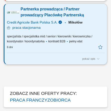
Główne zadania: Prowadzenie własnej działalności gospodarczej w
oparciu o sprawdzony model biznesowy. Dbanie o wysoką jakość
Partnerka prowadząca / Partner
obsługi. Monitorowanie stanów magazynowych i zamówień.
Dostosowywanie asortymentu sklepu do potrzeb lokalnego rynku.
prowadzący Placówkę Partnerską
Współpraca z centralą w zakresie działań...
Credit Agricole Bank Polska S.A.
Mikołów
praca
stacjonarna
specjalista / specjalistka mid / senior / kierownik / kierowniczka /
koordynator / koordynatorka
kontrakt B2B
pełny etat
6 dni
pokaż opis
Jakie będą Twoje zadania: Budowanie i rozwijanie placówki
partnerskiej – z odpowiedzialnością za jej wyniki biznesowe i stabilny
wzrost. Wyznaczanie kierunku działań sprzedażowych oraz
konsekwentna realizacja celów. Aktywne pozyskiwanie klientów i
rozwijanie lokalnego rynku. Budowanie...
ZOBACZ INNE OFERTY PRACY:
PRACA FRANCZYZOBIORCA