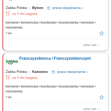
Żabka Polska
Bytom
praca
stacjonarna
za 2 dni wygasa
kierownik / kierowniczka / koordynator / koordynatorka / menedżer /
menedżerka
7 dni
pokaż opis
Główne zadania: Prowadzenie własnej działalności gospodarczej w
oparciu o sprawdzony model biznesowy. Dbanie o wysoką jakość
Franczyzobiorca / Franczyzobiorczyni
obsługi. Monitorowanie stanów magazynowych i zamówień.
Dostosowywanie asortymentu sklepu do potrzeb lokalnego rynku.
Współpraca z centralą w zakresie działań...
Żabka Polska
Katowice
praca
stacjonarna
za 2 dni wygasa
kierownik / kierowniczka / koordynator / koordynatorka / menedżer /
menedżerka
7 dni
pokaż opis