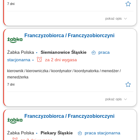
7 dni
pokaż opis
Główne zadania: Prowadzenie własnej działalności gospodarczej w
oparciu o sprawdzony model biznesowy. Dbanie o wysoką jakość
Franczyzobiorca / Franczyzobiorczyni
obsługi. Monitorowanie stanów magazynowych i zamówień.
Dostosowywanie asortymentu sklepu do potrzeb lokalnego rynku.
Współpraca z centralą w zakresie działań...
Żabka Polska
Siemianowice Śląskie
praca
stacjonarna
za 2 dni wygasa
kierownik / kierowniczka / koordynator / koordynatorka / menedżer /
menedżerka
7 dni
pokaż opis
Główne zadania: Prowadzenie własnej działalności gospodarczej w
oparciu o sprawdzony model biznesowy. Dbanie o wysoką jakość
Franczyzobiorca / Franczyzobiorczyni
obsługi. Monitorowanie stanów magazynowych i zamówień.
Dostosowywanie asortymentu sklepu do potrzeb lokalnego rynku.
Współpraca z centralą w zakresie działań...
Żabka Polska
Piekary Śląskie
praca
stacjonarna