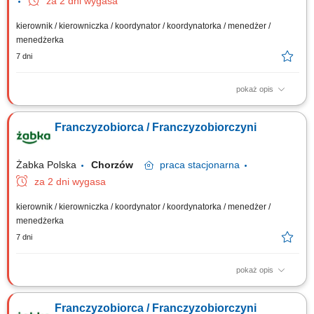
za 2 dni wygasa
kierownik / kierowniczka / koordynator / koordynatorka / menedżer /
menedżerka
7 dni
pokaż opis
Główne zadania: Prowadzenie własnej działalności gospodarczej w
oparciu o sprawdzony model biznesowy. Dbanie o wysoką jakość
Franczyzobiorca / Franczyzobiorczyni
obsługi. Monitorowanie stanów magazynowych i zamówień.
Dostosowywanie asortymentu sklepu do potrzeb lokalnego rynku.
Współpraca z centralą w zakresie działań...
Żabka Polska
Chorzów
praca
stacjonarna
za 2 dni wygasa
kierownik / kierowniczka / koordynator / koordynatorka / menedżer /
menedżerka
7 dni
pokaż opis
Główne zadania: Prowadzenie własnej działalności gospodarczej w
oparciu o sprawdzony model biznesowy. Dbanie o wysoką jakość
Franczyzobiorca / Franczyzobiorczyni
obsługi. Monitorowanie stanów magazynowych i zamówień.