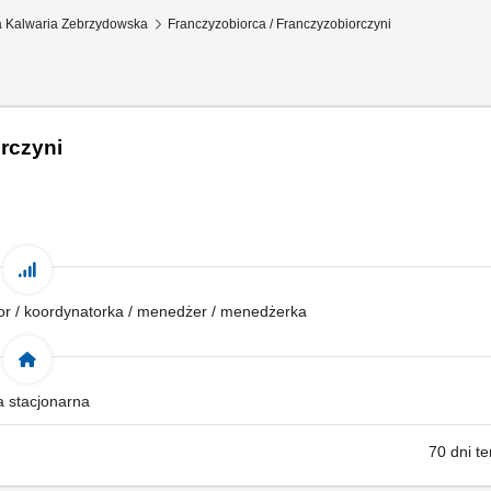
a Kalwaria Zebrzydowska
Franczyzobiorca / Franczyzobiorczyni
rczyni
tor / koordynatorka / menedżer / menedżerka
a stacjonarna
70 dni t