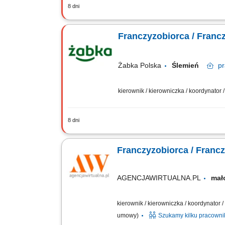
8 dni
Główne zadania: Prowadzenie własnej 
magazynowych i zamówień. Dostosowywa
Franczyzobiorca / Franc
Żabka Polska
Ślemień
p
kierownik / kierowniczka / koordynator
8 dni
Główne zadania: Prowadzenie własnej 
magazynowych i zamówień. Dostosowywa
Franczyzobiorca / Franc
AGENCJAWIRTUALNA.PL
mał
kierownik / kierowniczka / koordynator
umowy)
Szukamy kilku pracown