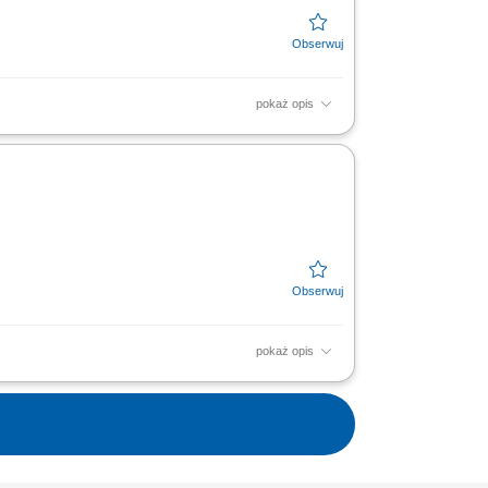
pokaż opis
soką jakość obsługi. Monitorowanie stanów
resie działań...
pokaż opis
soką jakość obsługi. Monitorowanie stanów
resie działań...