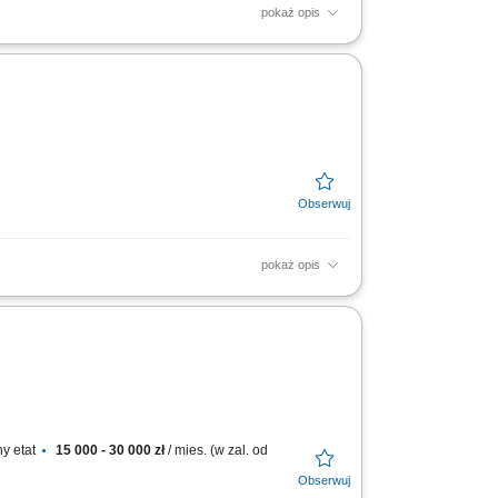
pokaż opis
soką jakość obsługi. Monitorowanie stanów
resie działań...
pokaż opis
soką jakość obsługi. Monitorowanie stanów
resie działań...
y etat
15 000 - 30 000 zł
/ mies. (w zal. od