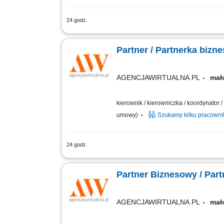
24 godz.
Twój Zakres Działania: Prowadzenie wł
biznesowych. Zarządzanie sprzedażą us
Partner / Partnerka biz
AGENCJAWIRTUALNA.PL
mał
kierownik / kierowniczka / koordynator
umowy)
Szukamy kilku pracown
24 godz.
Zakres działania prowadzenie własnej 
biznesowych; sprzedaż usług marketing
Partner Biznesowy / Par
AGENCJAWIRTUALNA.PL
mał