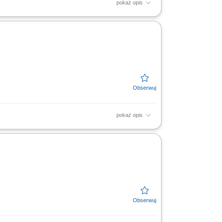
pokaż opis
soką jakość obsługi. Monitorowanie stanów
resie działań...
pokaż opis
soką jakość obsługi. Monitorowanie stanów
resie działań...