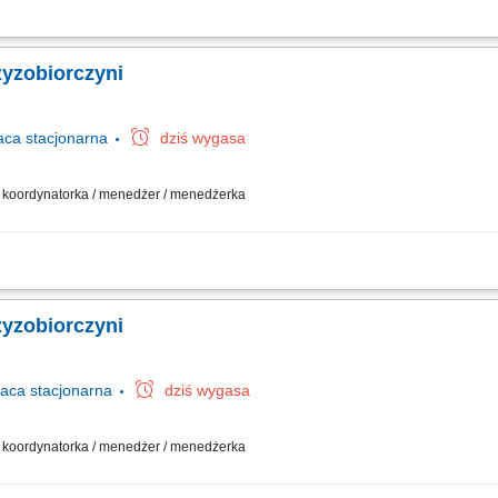
działalności gospodarczej w oparciu o sprawdzony model biznesowy. Dbanie o wy
nie asortymentu sklepu do potrzeb lokalnego rynku. Współpraca z centralą w zak
zyzobiorczyni
aca
stacjonarna
dziś wygasa
 / koordynatorka / menedżer / menedżerka
działalności gospodarczej w oparciu o sprawdzony model biznesowy. Dbanie o wy
nie asortymentu sklepu do potrzeb lokalnego rynku. Współpraca z centralą w zak
zyzobiorczyni
raca
stacjonarna
dziś wygasa
 / koordynatorka / menedżer / menedżerka