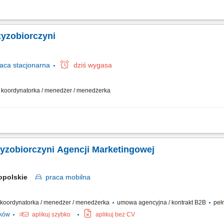
działalności gospodarczej w oparciu o sprawdzony model biznesowy. Dbanie o wy
nie asortymentu sklepu do potrzeb lokalnego rynku. Współpraca z centralą w zak
zyzobiorczyni
raca
stacjonarna
dziś wygasa
 / koordynatorka / menedżer / menedżerka
działalności gospodarczej w oparciu o sprawdzony model biznesowy. Dbanie o wy
nie asortymentu sklepu do potrzeb lokalnego rynku. Współpraca z centralą w zak
zyzobiorczyni Agencji Marketingowej
opolskie
praca
mobilna
 / koordynatorka / menedżer / menedżerka
umowa agencyjna / kontrakt B2B
pełn
ików
aplikuj szybko
aplikuj bez CV