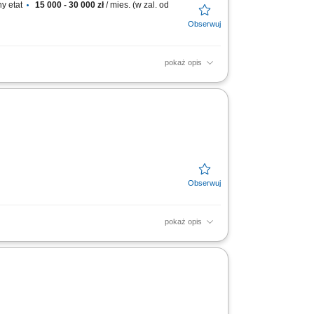
y etat
15 000 - 30 000 zł
/ mies. (w zal. od
pokaż opis
ozyskiwanie klientów biznesowych i budowanie
iały...
pokaż opis
soką jakość obsługi. Monitorowanie stanów
resie działań...