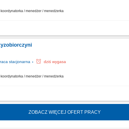
 / koordynatorka / menedżer / menedżerka
działalności gospodarczej w oparciu o sprawdzony model biznesowy. Dbanie o wy
nie asortymentu sklepu do potrzeb lokalnego rynku. Współpraca z centralą w zak
zyzobiorczyni
raca
stacjonarna
dziś wygasa
 / koordynatorka / menedżer / menedżerka
działalności gospodarczej w oparciu o sprawdzony model biznesowy. Dbanie o wy
nie asortymentu sklepu do potrzeb lokalnego rynku. Współpraca z centralą w zak
ZOBACZ WIĘCEJ OFERT PRACY