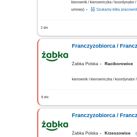
kierownik / kierowniczka / koordynator
umowy)
Szukamy kilku pracown
2 dni
Zakres działania: rozwijanie własnej 
długofalowych relacji; sprzedaż usług t
Franczyzobiorca / Franc
Żabka Polska
Raciborowic
kierownik / kierowniczka / koordynator
8 dni
Główne zadania: Prowadzenie własnej 
magazynowych i zamówień. Dostosowywa
Franczyzobiorca / Franc
Żabka Polska
Krzeszowice