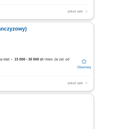
pokaż opis
wanie i kompleksowa obsługa klientów
/SEM, filmy...
ranczyzowy)
y etat
15 000 - 30 000 zł
/ mies. (w zal. od
pokaż opis
ozyskiwanie oraz obsługa klientów
reklamowe) oraz usług...