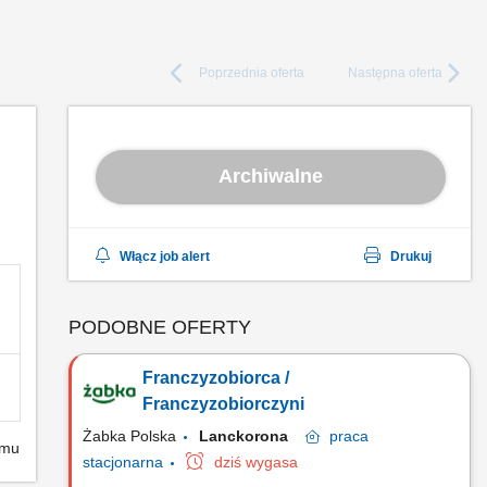
Poprzednia
oferta
Następna
oferta
Archiwalne
Włącz job alert
Drukuj
PODOBNE OFERTY
Franczyzobiorca /
Franczyzobiorczyni
Żabka Polska
Lanckorona
praca
emu
stacjonarna
dziś wygasa