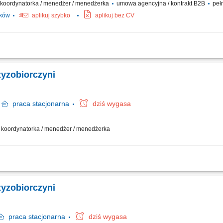
 / koordynatorka / menedżer / menedżerka
umowa agencyjna / kontrakt B2B
pełn
ików
aplikuj szybko
aplikuj bez CV
działalności w branży marketingu internetowego w oparciu o model franczyzowy; p
akich jak: strony internetowe, sklepy online, SEO/SEM, kampanie social media, mater
zyzobiorczyni
e
praca
stacjonarna
dziś wygasa
 / koordynatorka / menedżer / menedżerka
działalności gospodarczej w oparciu o sprawdzony model biznesowy. Dbanie o wy
nie asortymentu sklepu do potrzeb lokalnego rynku. Współpraca z centralą w zak
zyzobiorczyni
praca
stacjonarna
dziś wygasa