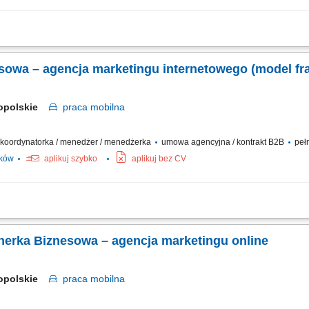
asnej działalności gospodarczej pod marką Agencjawirtualna.pl. Aktywne pozyski
ług marketingu internetowego (strony WWW, sklepy internetowe, Social Media, SEO
nesowa – agencja marketingu internetowego (model f
opolskie
praca
mobilna
 / koordynatorka / menedżer / menedżerka
umowa agencyjna / kontrakt B2B
pełn
ików
aplikuj szybko
aplikuj bez CV
działalności w modelu franczyzowym pod marką agencji marketingowej; aktywne p
u internetowego (strony WWW, sklepy internetowe, social media, SEO/SEM, wideo 
tnerka Biznesowa – agencja marketingu online
opolskie
praca
mobilna