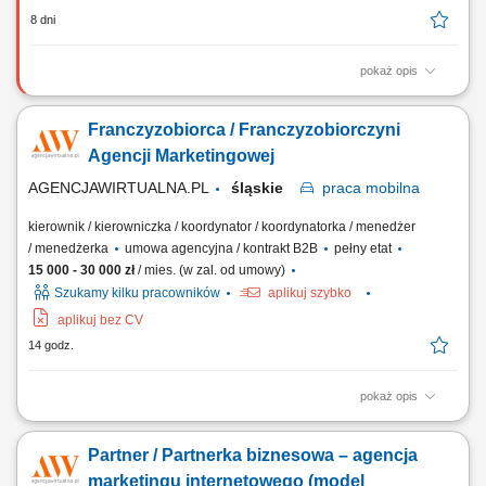
8 dni
pokaż opis
Główne zadania: Prowadzenie własnej działalności gospodarczej w
oparciu o sprawdzony model biznesowy. Dbanie o wysoką jakość
Franczyzobiorca / Franczyzobiorczyni
obsługi. Monitorowanie stanów magazynowych i zamówień.
Dostosowywanie asortymentu sklepu do potrzeb lokalnego rynku.
Agencji Marketingowej
Współpraca z centralą w zakresie działań...
AGENCJAWIRTUALNA.PL
śląskie
praca
mobilna
kierownik / kierowniczka / koordynator / koordynatorka / menedżer
/ menedżerka
umowa agencyjna / kontrakt B2B
pełny etat
15 000 - 30 000 zł
/ mies. (w zal. od umowy)
Szukamy kilku pracowników
aplikuj szybko
aplikuj bez CV
14 godz.
pokaż opis
Twój Zakres Działania: Prowadzenie własnej działalności gospodarczej
pod marką Agencjawirtualna.pl. Aktywne pozyskiwanie i kompleksowa
Partner / Partnerka biznesowa – agencja
obsługa klientów biznesowych. Zarządzanie sprzedażą usług
marketingu internetowego (strony WWW, sklepy internetowe, Social
marketingu internetowego (model