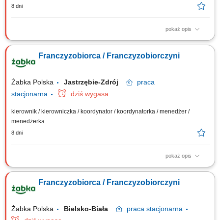
8 dni
pokaż opis
Główne zadania: Prowadzenie własnej działalności gospodarczej w
oparciu o sprawdzony model biznesowy. Dbanie o wysoką jakość
Franczyzobiorca / Franczyzobiorczyni
obsługi. Monitorowanie stanów magazynowych i zamówień.
Dostosowywanie asortymentu sklepu do potrzeb lokalnego rynku.
Współpraca z centralą w zakresie działań...
Żabka Polska
Jastrzębie-Zdrój
praca
stacjonarna
dziś wygasa
kierownik / kierowniczka / koordynator / koordynatorka / menedżer /
menedżerka
8 dni
pokaż opis
Główne zadania: Prowadzenie własnej działalności gospodarczej w
oparciu o sprawdzony model biznesowy. Dbanie o wysoką jakość
Franczyzobiorca / Franczyzobiorczyni
obsługi. Monitorowanie stanów magazynowych i zamówień.
Dostosowywanie asortymentu sklepu do potrzeb lokalnego rynku.
Współpraca z centralą w zakresie działań...
Żabka Polska
Bielsko-Biała
praca
stacjonarna