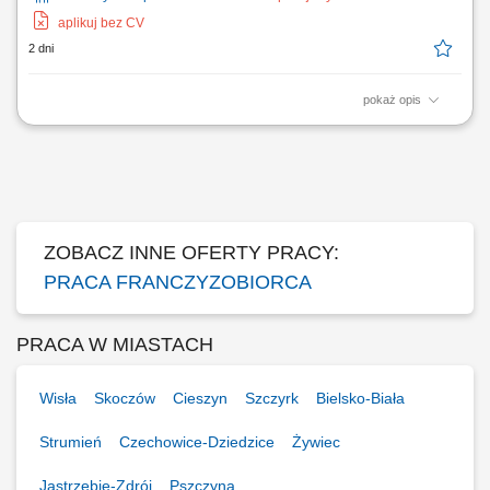
aplikuj bez CV
2 dni
pokaż opis
Zakres działania: rozwijanie własnej działalności w branży marketingu
internetowego w oparciu o model franczyzowy; pozyskiwanie klientów
biznesowych i budowanie długofalowych relacji; sprzedaż usług takich
jak: strony internetowe, sklepy online, SEO/SEM, kampanie social
media, materiały...
ZOBACZ INNE OFERTY PRACY:
PRACA FRANCZYZOBIORCA
PRACA W MIASTACH
Wisła
Skoczów
Cieszyn
Szczyrk
Bielsko-Biała
Strumień
Czechowice-Dziedzice
Żywiec
Jastrzębie-Zdrój
Pszczyna