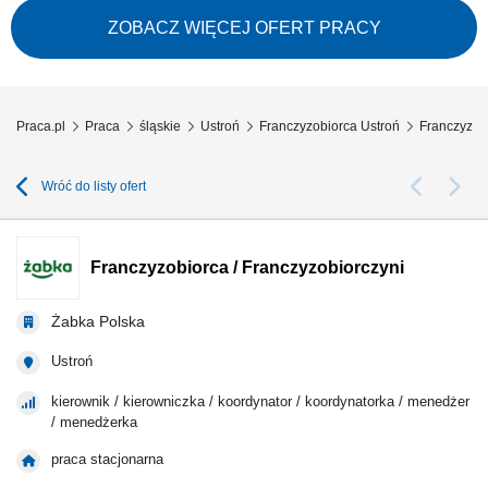
internetowego w oparciu o model franczyzowy; pozyskiwanie klientów
biznesowych i budowanie długofalowych relacji; sprzedaż usług takich
ZOBACZ WIĘCEJ OFERT PRACY
jak: strony internetowe, sklepy online, SEO/SEM, kampanie social media,
materiały...
Praca.pl
Praca
śląskie
Ustroń
Franczyzobiorca Ustroń
Franczyzobi
Wróć do listy ofert
Franczyzobiorca / Franczyzobiorczyni
Żabka Polska
Ustroń
kierownik / kierowniczka / koordynator / koordynatorka / menedżer
/ menedżerka
praca stacjonarna