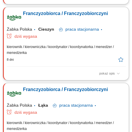
Główne zadania: Prowadzenie własnej działalności gospodarczej w
oparciu o sprawdzony model biznesowy. Dbanie o wysoką jakość
Franczyzobiorca / Franczyzobiorczyni
obsługi. Monitorowanie stanów magazynowych i zamówień.
Dostosowywanie asortymentu sklepu do potrzeb lokalnego rynku.
Współpraca z centralą w zakresie działań...
Żabka Polska
Cieszyn
praca
stacjonarna
dziś wygasa
kierownik / kierowniczka / koordynator / koordynatorka / menedżer /
menedżerka
8 dni
pokaż opis
Główne zadania: Prowadzenie własnej działalności gospodarczej w
oparciu o sprawdzony model biznesowy. Dbanie o wysoką jakość
Franczyzobiorca / Franczyzobiorczyni
obsługi. Monitorowanie stanów magazynowych i zamówień.
Dostosowywanie asortymentu sklepu do potrzeb lokalnego rynku.
Współpraca z centralą w zakresie działań...
Żabka Polska
Łąka
praca
stacjonarna
dziś wygasa
kierownik / kierowniczka / koordynator / koordynatorka / menedżer /
menedżerka