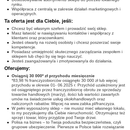
rynku.
Współpraca z centralą w zakresie działań marketingowych i
operacyjnych.
Ta oferta jest dla Ciebie, jeśli:
Chcesz być własnym szefem i prowadzić swój sklep.
Masz łatwość w nawiązywaniu kontaktów i współpracy z
klientami oraz pracownikami.
Jesteś otwarty na rozwój osobisty i chcesz poszerzać swoje
kompetencje.
Posiadasz umiejętność skutecznego zarządzania zespołem i
sklepem lub chęci by się tego nauczyć.
Jesteś zaangażowany/a i zmotywowany/a do działania.
Oferujemy:
Osiągnij 30 000* zł przychodu miesięcznie
*83,98 % franczyzobiorców osiągnęło 30 000 zł lub więcej
przychodu w okresie 01- 06.2025 r. Przychód uzależniony jest
od osiągniętego przez franczyzobiorcę obrotu ze sprzedaży
towarów handlowych (marży), ilości lub wartości zawartych
umów na świadczenie usług okołohandlowych oraz
naliczonych rabatów. Więcej na www.zabka.pl/franczyza.
W pełni wyposażony sklep – nie musisz mieć własnego lokalu,
to my pozyskujemy dla Ciebie nieruchomość. Otrzymujesz też
sprzęt i towar, który przyjdzie pod Twoje drzwi.
Polisa na biznes – to Twoja poduszka bezpieczeństwa, czyli
grupowe ubezpieczenie. Pierwsze w Polsce takie rozwiązanie