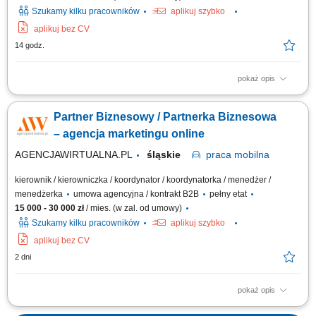
Szukamy kilku pracowników
aplikuj szybko
aplikuj bez CV
14 godz.
pokaż opis
Zakres działania prowadzenie własnej działalności w modelu
franczyzowym pod marką agencji marketingowej; aktywne pozyskiwanie
Partner Biznesowy / Partnerka Biznesowa
oraz obsługa klientów biznesowych; sprzedaż usług marketingu
internetowego (strony WWW, sklepy internetowe, social media, SEO/SEM,
– agencja marketingu online
wideo reklamowe) oraz usług...
AGENCJAWIRTUALNA.PL
śląskie
praca
mobilna
kierownik / kierowniczka / koordynator / koordynatorka / menedżer /
menedżerka
umowa agencyjna / kontrakt B2B
pełny etat
15 000 - 30 000 zł
/ mies. (w zal. od umowy)
Szukamy kilku pracowników
aplikuj szybko
aplikuj bez CV
2 dni
pokaż opis
Zakres działania: rozwijanie własnej działalności w branży marketingu