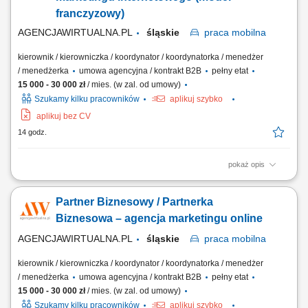
Media, SEO/SEM, filmy...
franczyzowy)
AGENCJAWIRTUALNA.PL
śląskie
praca
mobilna
kierownik / kierowniczka / koordynator / koordynatorka / menedżer
/ menedżerka
umowa agencyjna / kontrakt B2B
pełny etat
15 000 - 30 000 zł
/ mies. (w zal. od umowy)
Szukamy kilku pracowników
aplikuj szybko
aplikuj bez CV
14 godz.
pokaż opis
Zakres działania prowadzenie własnej działalności w modelu
franczyzowym pod marką agencji marketingowej; aktywne
Partner Biznesowy / Partnerka
pozyskiwanie oraz obsługa klientów biznesowych; sprzedaż usług
marketingu internetowego (strony WWW, sklepy internetowe, social
Biznesowa – agencja marketingu online
media, SEO/SEM, wideo reklamowe) oraz usług...
AGENCJAWIRTUALNA.PL
śląskie
praca
mobilna
kierownik / kierowniczka / koordynator / koordynatorka / menedżer
/ menedżerka
umowa agencyjna / kontrakt B2B
pełny etat
15 000 - 30 000 zł
/ mies. (w zal. od umowy)
Szukamy kilku pracowników
aplikuj szybko