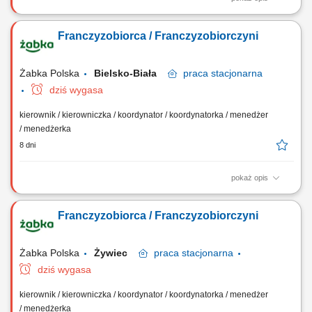
Główne zadania: Prowadzenie własnej działalności gospodarczej w
oparciu o sprawdzony model biznesowy. Dbanie o wysoką jakość
Franczyzobiorca / Franczyzobiorczyni
obsługi. Monitorowanie stanów magazynowych i zamówień.
Dostosowywanie asortymentu sklepu do potrzeb lokalnego rynku.
Współpraca z centralą w zakresie działań...
Żabka Polska
Bielsko-Biała
praca
stacjonarna
dziś wygasa
kierownik / kierowniczka / koordynator / koordynatorka / menedżer
/ menedżerka
8 dni
pokaż opis
Główne zadania: Prowadzenie własnej działalności gospodarczej w
oparciu o sprawdzony model biznesowy. Dbanie o wysoką jakość
Franczyzobiorca / Franczyzobiorczyni
obsługi. Monitorowanie stanów magazynowych i zamówień.
Dostosowywanie asortymentu sklepu do potrzeb lokalnego rynku.
Współpraca z centralą w zakresie działań...
Żabka Polska
Żywiec
praca
stacjonarna
dziś wygasa
kierownik / kierowniczka / koordynator / koordynatorka / menedżer
/ menedżerka