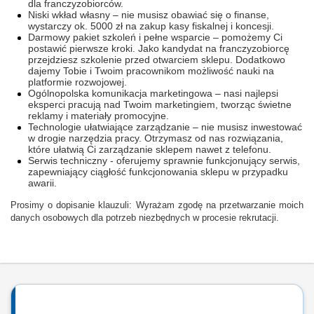
dla franczyzobiorców.
Niski wkład własny – nie musisz obawiać się o finanse,
wystarczy ok. 5000 zł na zakup kasy fiskalnej i koncesji.
Darmowy pakiet szkoleń i pełne wsparcie – pomożemy Ci
postawić pierwsze kroki. Jako kandydat na franczyzobiorcę
przejdziesz szkolenie przed otwarciem sklepu. Dodatkowo
dajemy Tobie i Twoim pracownikom możliwość nauki na
platformie rozwojowej.
Ogólnopolska komunikacja marketingowa – nasi najlepsi
eksperci pracują nad Twoim marketingiem, tworząc świetne
reklamy i materiały promocyjne.
Technologie ułatwiające zarządzanie – nie musisz inwestować
w drogie narzędzia pracy. Otrzymasz od nas rozwiązania,
które ułatwią Ci zarządzanie sklepem nawet z telefonu.
Serwis techniczny - oferujemy sprawnie funkcjonujący serwis,
zapewniający ciągłość funkcjonowania sklepu w przypadku
awarii.
Prosimy o dopisanie klauzuli: Wyrażam zgodę na przetwarzanie moich
danych osobowych dla potrzeb niezbędnych w procesie rekrutacji.