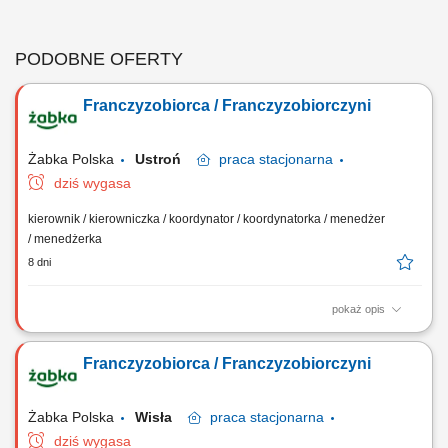
PODOBNE OFERTY
Franczyzobiorca / Franczyzobiorczyni
Żabka Polska
Ustroń
praca
stacjonarna
dziś wygasa
kierownik / kierowniczka / koordynator / koordynatorka / menedżer
/ menedżerka
8 dni
pokaż opis
Główne zadania: Prowadzenie własnej działalności gospodarczej w
oparciu o sprawdzony model biznesowy. Dbanie o wysoką jakość
Franczyzobiorca / Franczyzobiorczyni
obsługi. Monitorowanie stanów magazynowych i zamówień.
Dostosowywanie asortymentu sklepu do potrzeb lokalnego rynku.
Współpraca z centralą w zakresie działań...
Żabka Polska
Wisła
praca
stacjonarna
dziś wygasa