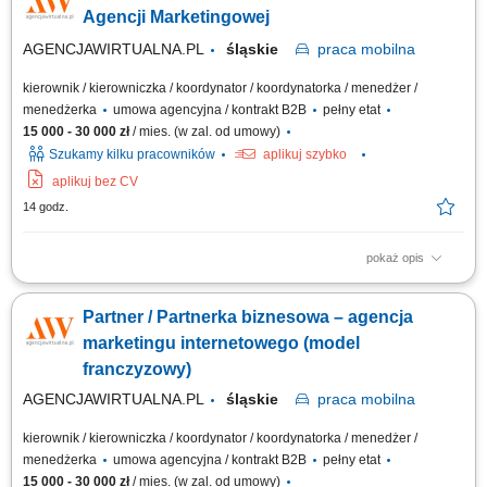
Dostosowywanie asortymentu sklepu do potrzeb lokalnego rynku.
Agencji Marketingowej
Współpraca z centralą w zakresie działań...
AGENCJAWIRTUALNA.PL
śląskie
praca
mobilna
kierownik / kierowniczka / koordynator / koordynatorka / menedżer /
menedżerka
umowa agencyjna / kontrakt B2B
pełny etat
15 000 - 30 000 zł
/ mies. (w zal. od umowy)
Szukamy kilku pracowników
aplikuj szybko
aplikuj bez CV
14 godz.
pokaż opis
Twój Zakres Działania: Prowadzenie własnej działalności gospodarczej
pod marką Agencjawirtualna.pl. Aktywne pozyskiwanie i kompleksowa
Partner / Partnerka biznesowa – agencja
obsługa klientów biznesowych. Zarządzanie sprzedażą usług marketingu
internetowego (strony WWW, sklepy internetowe, Social Media, SEO/SEM,
marketingu internetowego (model
filmy...
franczyzowy)
AGENCJAWIRTUALNA.PL
śląskie
praca
mobilna
kierownik / kierowniczka / koordynator / koordynatorka / menedżer /
menedżerka
umowa agencyjna / kontrakt B2B
pełny etat
15 000 - 30 000 zł
/ mies. (w zal. od umowy)