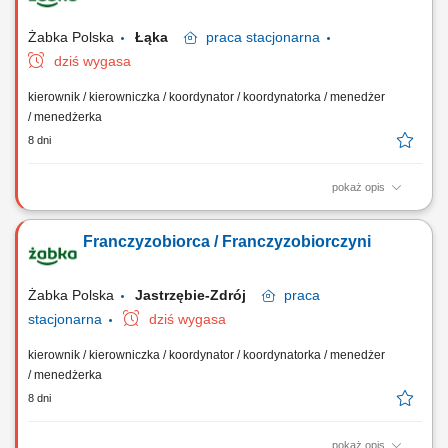
Dostosowywanie asortymentu sklepu do potrzeb lokalnego rynku.
Współpraca z centralą w zakresie działań...
Żabka Polska
Łąka
praca
stacjonarna
dziś wygasa
kierownik / kierowniczka / koordynator / koordynatorka / menedżer
/ menedżerka
8 dni
pokaż opis
Główne zadania: Prowadzenie własnej działalności gospodarczej w
oparciu o sprawdzony model biznesowy. Dbanie o wysoką jakość
Franczyzobiorca / Franczyzobiorczyni
obsługi. Monitorowanie stanów magazynowych i zamówień.
Dostosowywanie asortymentu sklepu do potrzeb lokalnego rynku.
Współpraca z centralą w zakresie działań...
Żabka Polska
Jastrzębie-Zdrój
praca
stacjonarna
dziś wygasa
kierownik / kierowniczka / koordynator / koordynatorka / menedżer
/ menedżerka
8 dni
pokaż opis