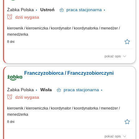
Żabka Polska
Ustroń
praca
stacjonarna
dziś wygasa
kierownik / kierowniczka / koordynator / koordynatorka / menedżer /
menedżerka
8 dni
pokaż opis
Główne zadania: Prowadzenie własnej działalności gospodarczej w
oparciu o sprawdzony model biznesowy. Dbanie o wysoką jakość
Franczyzobiorca / Franczyzobiorczyni
obsługi. Monitorowanie stanów magazynowych i zamówień.
Dostosowywanie asortymentu sklepu do potrzeb lokalnego rynku.
Współpraca z centralą w zakresie działań...
Żabka Polska
Wisła
praca
stacjonarna
dziś wygasa
kierownik / kierowniczka / koordynator / koordynatorka / menedżer /
menedżerka
8 dni
pokaż opis