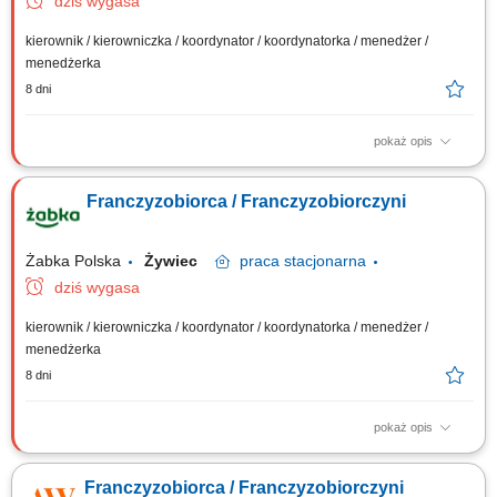
dziś wygasa
kierownik / kierowniczka / koordynator / koordynatorka / menedżer /
menedżerka
8 dni
pokaż opis
Główne zadania: Prowadzenie własnej działalności gospodarczej w
oparciu o sprawdzony model biznesowy. Dbanie o wysoką jakość
Franczyzobiorca / Franczyzobiorczyni
obsługi. Monitorowanie stanów magazynowych i zamówień.
Dostosowywanie asortymentu sklepu do potrzeb lokalnego rynku.
Współpraca z centralą w zakresie działań...
Żabka Polska
Żywiec
praca
stacjonarna
dziś wygasa
kierownik / kierowniczka / koordynator / koordynatorka / menedżer /
menedżerka
8 dni
pokaż opis
Główne zadania: Prowadzenie własnej działalności gospodarczej w
oparciu o sprawdzony model biznesowy. Dbanie o wysoką jakość
Franczyzobiorca / Franczyzobiorczyni
obsługi. Monitorowanie stanów magazynowych i zamówień.