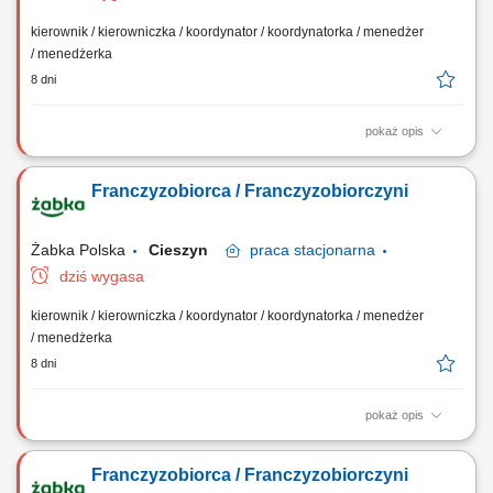
kierownik / kierowniczka / koordynator / koordynatorka / menedżer
/ menedżerka
8 dni
pokaż opis
Główne zadania: Prowadzenie własnej działalności gospodarczej w
oparciu o sprawdzony model biznesowy. Dbanie o wysoką jakość
Franczyzobiorca / Franczyzobiorczyni
obsługi. Monitorowanie stanów magazynowych i zamówień.
Dostosowywanie asortymentu sklepu do potrzeb lokalnego rynku.
Współpraca z centralą w zakresie działań...
Żabka Polska
Cieszyn
praca
stacjonarna
dziś wygasa
kierownik / kierowniczka / koordynator / koordynatorka / menedżer
/ menedżerka
8 dni
pokaż opis
Główne zadania: Prowadzenie własnej działalności gospodarczej w
oparciu o sprawdzony model biznesowy. Dbanie o wysoką jakość
Franczyzobiorca / Franczyzobiorczyni
obsługi. Monitorowanie stanów magazynowych i zamówień.