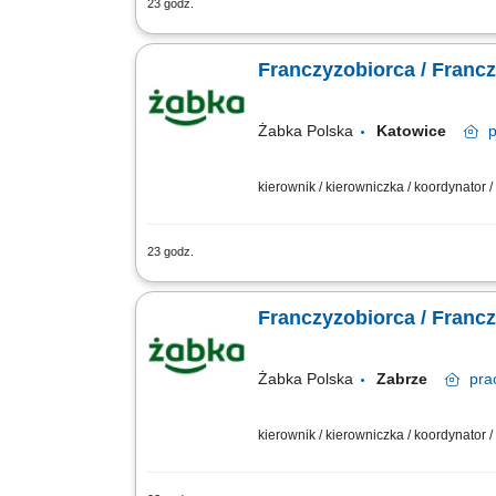
23 godz.
Główne zadania: Prowadzenie własnej 
stanów magazynowych i zamówień. Dosto
Franczyzobiorca / Franc
Żabka Polska
Katowice
kierownik / kierowniczka / koordynator
23 godz.
Główne zadania: Prowadzenie własnej 
stanów magazynowych i zamówień. Dosto
Franczyzobiorca / Franc
Żabka Polska
Zabrze
pra
kierownik / kierowniczka / koordynator