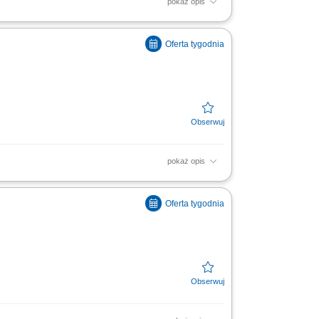
pokaż opis
soką jakość obsługi. Monitorowanie
ą w zakresie działań...
pokaż opis
soką jakość obsługi. Monitorowanie
ą w zakresie działań...