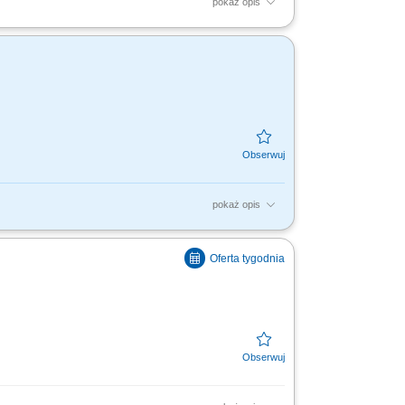
pokaż opis
soką jakość obsługi. Monitorowanie
ą w zakresie działań...
pokaż opis
i stabilny wzrost. Wyznaczanie kierunku
. Budowanie...