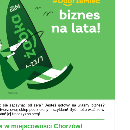
sz się zaczynać od zera? Jesteś gotowy na własny biznes?
twórz swój sklep pod zielonym szyldem! Być może właśnie w
ać jej franczyzobiorcą!
a w miejscowości Chorzów!