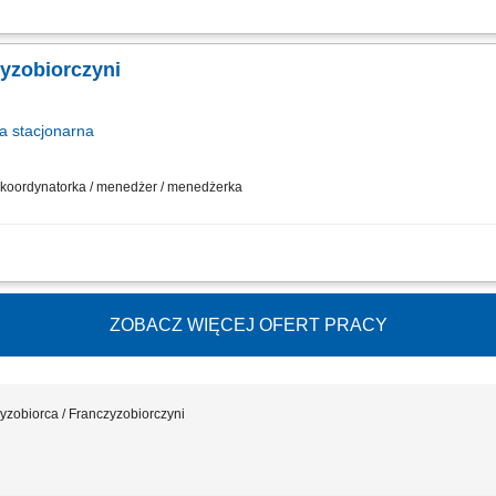
działalności gospodarczej w oparciu o sprawdzony model biznesowy. Dbanie o wy
sowywanie asortymentu sklepu do potrzeb lokalnego rynku. Współpraca z central
zyzobiorczyni
a
stacjonarna
 / koordynatorka / menedżer / menedżerka
działalności gospodarczej w oparciu o sprawdzony model biznesowy. Dbanie o wy
sowywanie asortymentu sklepu do potrzeb lokalnego rynku. Współpraca z central
ZOBACZ WIĘCEJ OFERT PRACY
yzobiorca / Franczyzobiorczyni