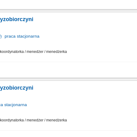
działalności gospodarczej w oparciu o sprawdzony model biznesowy. Dbanie o wy
sowywanie asortymentu sklepu do potrzeb lokalnego rynku. Współpraca z central
zyzobiorczyni
praca
stacjonarna
 / koordynatorka / menedżer / menedżerka
działalności gospodarczej w oparciu o sprawdzony model biznesowy. Dbanie o wy
sowywanie asortymentu sklepu do potrzeb lokalnego rynku. Współpraca z central
zyzobiorczyni
ca
stacjonarna
 / koordynatorka / menedżer / menedżerka