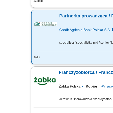
23 godz.
Główne zadania: Prowadzenie własnej 
stanów magazynowych i zamówień. Dosto
Partnerka prowadząca / 
Credit Agricole Bank Polska S.A.
specjalista / specjalistka mid / senior 
8 dni
Jakie będą Twoje zadania: Budowanie i 
działań sprzedażowych oraz konsekwent
Franczyzobiorca / Franc
Żabka Polska
Kobiór
pra
kierownik / kierowniczka / koordynator