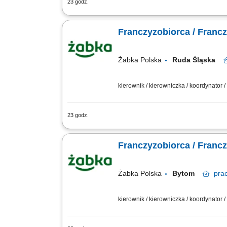
23 godz.
Główne zadania: Prowadzenie własnej 
stanów magazynowych i zamówień. Dosto
Franczyzobiorca / Franc
Żabka Polska
Ruda Śląska
kierownik / kierowniczka / koordynator
23 godz.
Główne zadania: Prowadzenie własnej 
stanów magazynowych i zamówień. Dosto
Franczyzobiorca / Franc
Żabka Polska
Bytom
pra
kierownik / kierowniczka / koordynator