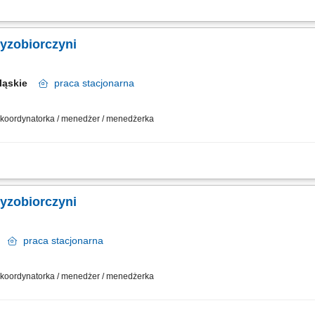
działalności gospodarczej w oparciu o sprawdzony model biznesowy. Dbanie o wy
sowywanie asortymentu sklepu do potrzeb lokalnego rynku. Współpraca z central
zyzobiorczyni
Śląskie
praca
stacjonarna
 / koordynatorka / menedżer / menedżerka
działalności gospodarczej w oparciu o sprawdzony model biznesowy. Dbanie o wy
sowywanie asortymentu sklepu do potrzeb lokalnego rynku. Współpraca z central
zyzobiorczyni
ie
praca
stacjonarna
 / koordynatorka / menedżer / menedżerka