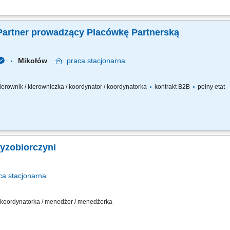
działalności gospodarczej w oparciu o sprawdzony model biznesowy. Dbanie o wy
sowywanie asortymentu sklepu do potrzeb lokalnego rynku. Współpraca z central
Partner prowadzący Placówkę Partnerską
Mikołów
praca
stacjonarna
/ kierownik / kierowniczka / koordynator / koordynatorka
kontrakt B2B
pełny etat
rozwijanie placówki partnerskiej – z odpowiedzialnością za jej wyniki biznesowe 
na realizacja celów. Aktywne pozyskiwanie klientów i rozwijanie lokalnego rynku
zyzobiorczyni
ca
stacjonarna
 / koordynatorka / menedżer / menedżerka