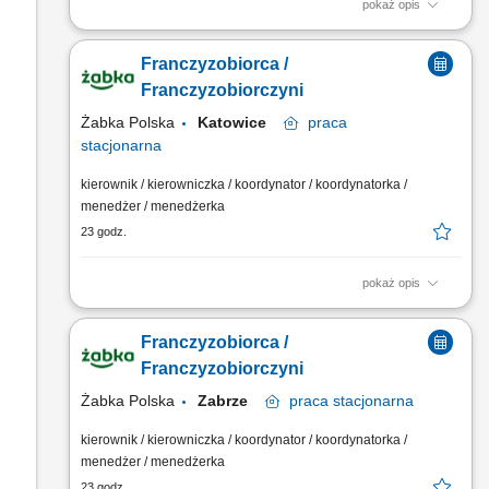
pokaż opis
Główne zadania: Prowadzenie własnej działalności
gospodarczej w oparciu o sprawdzony model biznesowy.
Franczyzobiorca /
Dbanie o wysoką jakość obsługi. Monitorowanie stanów
magazynowych i zamówień. Dostosowywanie asortymentu
Franczyzobiorczyni
sklepu do potrzeb lokalnego rynku. Współpraca z centralą w
Żabka Polska
Katowice
praca
zakresie działań...
stacjonarna
kierownik / kierowniczka / koordynator / koordynatorka /
menedżer / menedżerka
23 godz.
pokaż opis
Główne zadania: Prowadzenie własnej działalności
gospodarczej w oparciu o sprawdzony model biznesowy.
Franczyzobiorca /
Dbanie o wysoką jakość obsługi. Monitorowanie stanów
magazynowych i zamówień. Dostosowywanie asortymentu
Franczyzobiorczyni
sklepu do potrzeb lokalnego rynku. Współpraca z centralą w
Żabka Polska
Zabrze
praca
stacjonarna
zakresie działań...
kierownik / kierowniczka / koordynator / koordynatorka /
menedżer / menedżerka
23 godz.