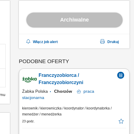
Archiwalne
Włącz job alert
Drukuj
PODOBNE OFERTY
Franczyzobiorca /
Franczyzobiorczyni
Żabka Polska
Chorzów
praca
emu
stacjonarna
kierownik / kierowniczka / koordynator / koordynatorka /
menedżer / menedżerka
23 godz.