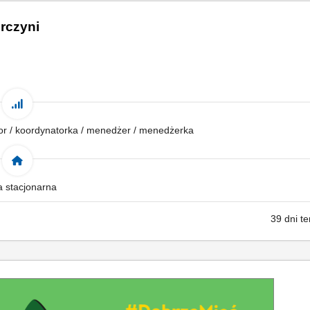
rczyni
tor / koordynatorka / menedżer / menedżerka
a stacjonarna
39 dni t