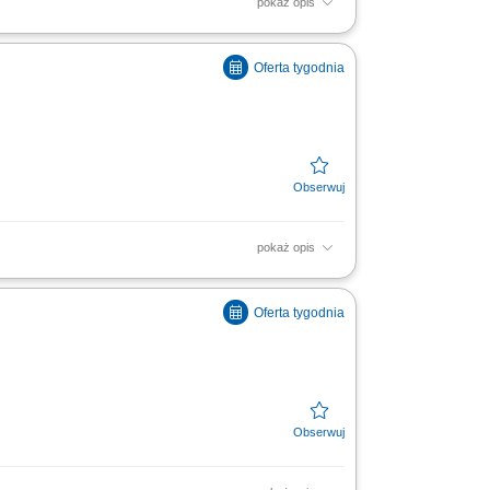
pokaż opis
soką jakość obsługi. Monitorowanie
ą w zakresie działań...
pokaż opis
soką jakość obsługi. Monitorowanie
ą w zakresie działań...