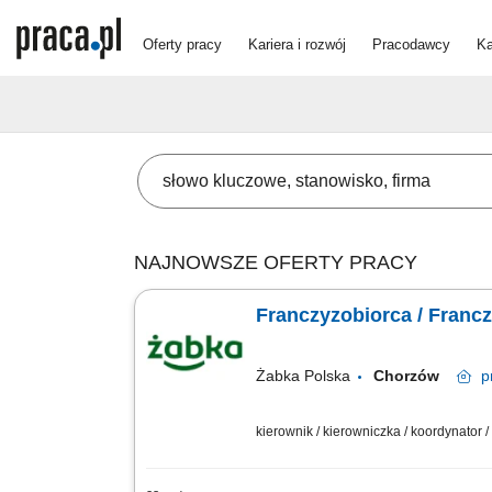
Oferty pracy
Kariera i rozwój
Pracodawcy
Ka
NAJNOWSZE OFERTY PRACY
Franczyzobiorca / Franc
Żabka Polska
Chorzów
p
kierownik / kierowniczka / koordynator