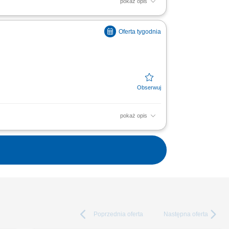
pokaż opis
soką jakość obsługi. Monitorowanie
ą w zakresie działań...
pokaż opis
soką jakość obsługi. Monitorowanie
ą w zakresie działań...
Poprzednia
oferta
Następna
oferta