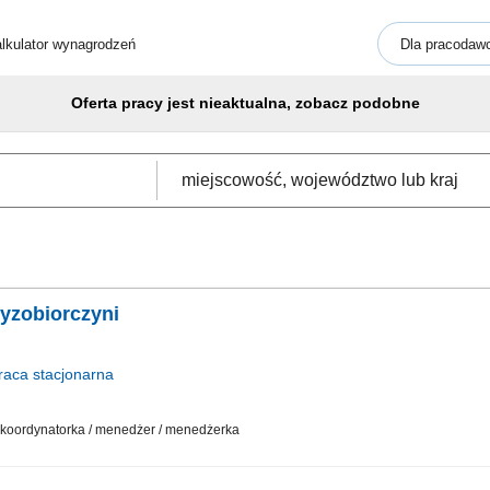
lkulator wynagrodzeń
Dla pracodaw
Oferta pracy jest nieaktualna, zobacz podobne
zyzobiorczyni
raca
stacjonarna
 / koordynatorka / menedżer / menedżerka