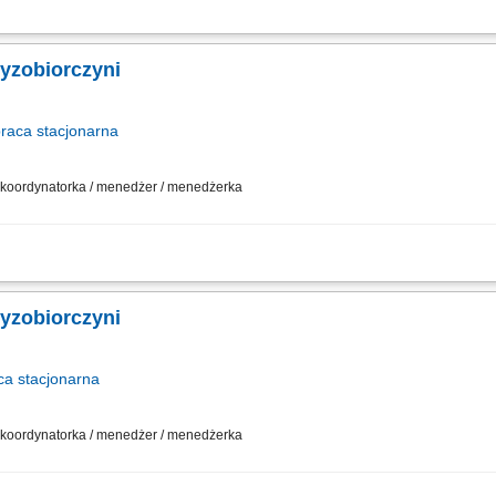
działalności gospodarczej w oparciu o sprawdzony model biznesowy. Dbanie o wy
sowywanie asortymentu sklepu do potrzeb lokalnego rynku. Współpraca z central
zyzobiorczyni
praca
stacjonarna
 / koordynatorka / menedżer / menedżerka
działalności gospodarczej w oparciu o sprawdzony model biznesowy. Dbanie o wy
sowywanie asortymentu sklepu do potrzeb lokalnego rynku. Współpraca z central
zyzobiorczyni
ca
stacjonarna
 / koordynatorka / menedżer / menedżerka