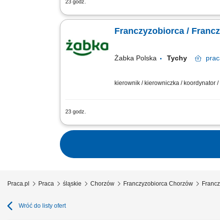
23 godz.
Główne zadania: Prowadzenie własnej 
stanów magazynowych i zamówień. Dosto
Franczyzobiorca / Franc
Żabka Polska
Tychy
prac
kierownik / kierowniczka / koordynator
23 godz.
Główne zadania: Prowadzenie własnej 
stanów magazynowych i zamówień. Dosto
Praca.pl
Praca
śląskie
Chorzów
Franczyzobiorca Chorzów
Francz
Wróć do listy ofert