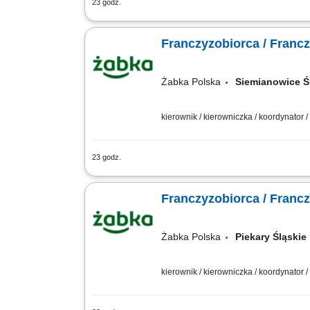
23 godz.
Główne zadania: Prowadzenie własnej 
stanów magazynowych i zamówień. Dosto
Franczyzobiorca / Franc
Żabka Polska
Siemianowice 
kierownik / kierowniczka / koordynator
23 godz.
Główne zadania: Prowadzenie własnej 
stanów magazynowych i zamówień. Dosto
Franczyzobiorca / Franc
Żabka Polska
Piekary Śląsk
kierownik / kierowniczka / koordynator