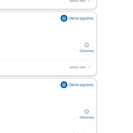
pokaż opis
soką jakość obsługi. Monitorowanie
ą w zakresie działań...
pokaż opis
soką jakość obsługi. Monitorowanie
ą w zakresie działań...