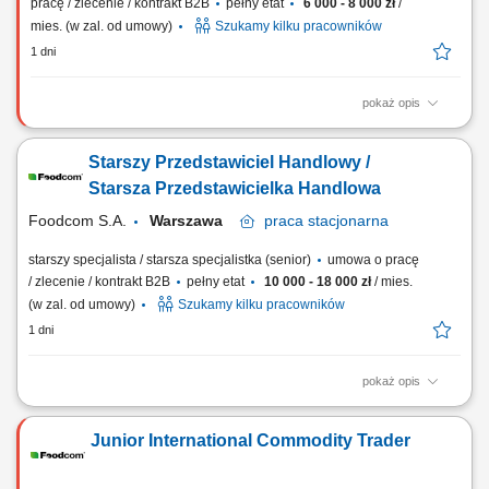
pracę / zlecenie / kontrakt B2B
pełny etat
6 000 - 8 000 zł
/
mies. (w zal. od umowy)
Szukamy kilku pracowników
1 dni
pokaż opis
Zakres obowiązków: Nawiązywanie i pielęgnowanie relacji handlowych
na rynkach zagranicznych. Kompleksowa obsługa transakcji
Starszy Przedstawiciel Handlowy /
handlowych od zapytania po realizację. Poszukiwanie nowych źródeł
zbytu i analiza trendów rynkowych. Ścisła współpraca z działem
Starsza Przedstawicielka Handlowa
administracji i logistyki w celu...
Foodcom S.A.
Warszawa
praca
stacjonarna
starszy specjalista / starsza specjalistka (senior)
umowa o pracę
/ zlecenie / kontrakt B2B
pełny etat
10 000 - 18 000 zł
/ mies.
(w zal. od umowy)
Szukamy kilku pracowników
1 dni
pokaż opis
Zakres zadań: Aktywne budowanie portfela Klientów B2B oraz
dostawców na rynkach międzynarodowych. Realizacja transakcji
Junior International Commodity Trader
zakupu i sprzedaży w branżach: pasze, żywność, chemia lub FMCG.
Samodzielne prowadzenie negocjacji handlowych i dbanie o wysoką
rentowność. Nadzór nad obiegiem...