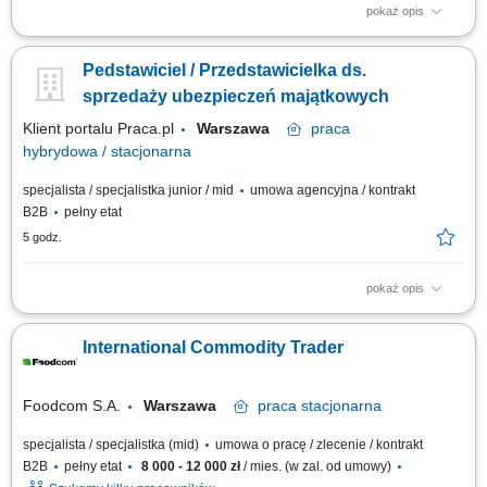
pokaż opis
Opis stanowiska wyszukiwanie i analizowanie potencjalnych klientów
biznesowych na wybranych rynkach, identyfikowanie nowych szans
Pedstawiciel / Przedstawicielka ds.
sprzedażowych oraz kwalifikowanie leadów dla zespołu handlowego,
prowadzenie pierwszego kontaktu z potencjalnymi klientami i badanie ich
sprzedaży ubezpieczeń majątkowych
potrzeb biznesowych,...
Klient portalu Praca.pl
Warszawa
praca
hybrydowa / stacjonarna
specjalista / specjalistka junior / mid
umowa agencyjna / kontrakt
B2B
pełny etat
5 godz.
pokaż opis
Aktywne budowanie i długofalowe rozwijanie partnerskich relacji z
klientami. Badanie sytuacji finansowej oraz potrzeb odbiorców w celu
International Commodity Trader
dopasowania optymalnych planów ochronnych. Przeprowadzanie
spotkań doradczych zarówno w formie zdalnej, jak i podczas
bezpośrednich spotkań stacjonarnych....
Foodcom S.A.
Warszawa
praca
stacjonarna
specjalista / specjalistka (mid)
umowa o pracę / zlecenie / kontrakt
B2B
pełny etat
8 000 - 12 000 zł
/ mies. (w zal. od umowy)