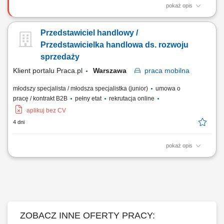
pokaż opis
Zadania: Aktywne pozyskiwanie klientów B2B oraz badanie potencjału
nowych rynków. Samodzielne prowadzenie negocjacji handlowych i
Przedstawiciel handlowy /
nadzór nad procesem sprzedaży. Budowanie i utrzymywanie trwałych
relacji z kontrahentami oraz dostawcami. Koordynacja procesów
Przedstawicielka handlowa ds. rozwoju
zakupu i sprzedaży przy...
sprzedaży
Klient portalu Praca.pl
Warszawa
praca
mobilna
młodszy specjalista / młodsza specjalistka (junior)
umowa o
pracę / kontrakt B2B
pełny etat
rekrutacja online
aplikuj bez CV
4 dni
pokaż opis
Aktywne pozyskiwanie nowych klientów w regionie województwa
mazowieckiego. Wsparcie w tworzeniu ofert handlowych i prezentacji
produktów. Utrzymywanie trwałych relacji z klientami i bieżąca obsługa
zapytań. Realizacja indywidualnych celów sprzedażowych pod
nadzorem starszego specjalisty....
ZOBACZ INNE OFERTY PRACY: