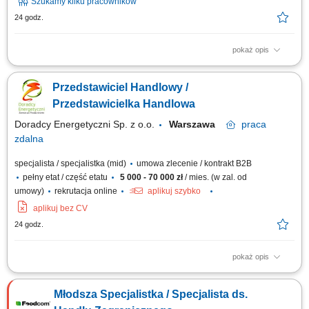
Szukamy kilku pracowników
24 godz.
pokaż opis
Obowiązki: Nawiązywanie relacji handlowych z nowymi Klientami B2B na
podległych rynkach. Sprzedaż produktów
Przedstawiciel Handlowy /
paszowych/spożywczych/chemii przemysłowej/FMCG klientom
specjalizującym się w branży produkcyjnej. Samodzielne prowadzenie
Przedstawicielka Handlowa
negocjacji handlowych. Nadzorowania procesu sprzedaży...
Doradcy Energetyczni Sp. z o.o.
Warszawa
praca
zdalna
specjalista / specjalistka (mid)
umowa zlecenie / kontrakt B2B
pełny etat / część etatu
5 000 - 70 000 zł
/ mies. (w zal. od
umowy)
rekrutacja online
aplikuj szybko
aplikuj bez CV
24 godz.
pokaż opis
Opis stanowiska: Doradzanie klientom biznesowym w wyborze ofert
energii elektrycznej i gazu. Pozyskiwanie nowych klientów oraz
Młodsza Specjalistka / Specjalista ds.
rozwijanie długofalowych relacji biznesowych. Analizowanie potrzeb