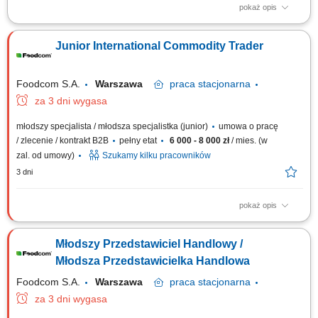
pokaż opis
Zakres zadań: Aktywne budowanie portfela Klientów B2B oraz dostawców
na rynkach międzynarodowych. Realizacja transakcji zakupu i sprzedaży
Junior International Commodity Trader
w branżach: pasze, żywność, chemia lub FMCG. Samodzielne
prowadzenie negocjacji handlowych i dbanie o wysoką rentowność.
Nadzór nad obiegiem...
Foodcom S.A.
Warszawa
praca
stacjonarna
za 3 dni wygasa
młodszy specjalista / młodsza specjalistka (junior)
umowa o pracę
/ zlecenie / kontrakt B2B
pełny etat
6 000 - 8 000 zł
/ mies. (w
zal. od umowy)
Szukamy kilku pracowników
3 dni
pokaż opis
Obowiązki: Nawiązywanie relacji handlowych z Klientami B2B na
podległych rynkach; Samodzielne prowadzenie negocjacji handlowych;
Młodszy Przedstawiciel Handlowy /
Nadzorowanie procesu sprzedaży towaru do klienta; Utrzymywanie
dobrych relacji z dostawcami i Klientami; Badanie źródeł nowych
Młodsza Przedstawicielka Handlowa
potencjalnych Klientów na...
Foodcom S.A.
Warszawa
praca
stacjonarna
za 3 dni wygasa