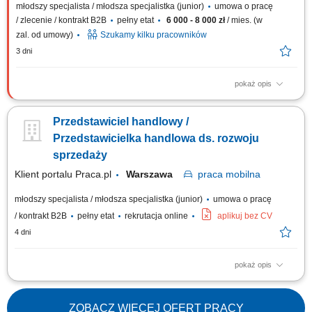
młodszy specjalista / młodsza specjalistka (junior)
umowa o pracę
/ zlecenie / kontrakt B2B
pełny etat
6 000 - 8 000 zł
/ mies. (w
zal. od umowy)
Szukamy kilku pracowników
3 dni
pokaż opis
Zadania: Aktywne pozyskiwanie klientów B2B oraz badanie potencjału
nowych rynków. Samodzielne prowadzenie negocjacji handlowych i
Przedstawiciel handlowy /
nadzór nad procesem sprzedaży. Budowanie i utrzymywanie trwałych
relacji z kontrahentami oraz dostawcami. Koordynacja procesów zakupu i
Przedstawicielka handlowa ds. rozwoju
sprzedaży przy...
sprzedaży
Klient portalu Praca.pl
Warszawa
praca
mobilna
młodszy specjalista / młodsza specjalistka (junior)
umowa o pracę
/ kontrakt B2B
pełny etat
rekrutacja online
aplikuj bez CV
4 dni
pokaż opis
Aktywne pozyskiwanie nowych klientów w regionie województwa
mazowieckiego. Wsparcie w tworzeniu ofert handlowych i prezentacji
produktów. Utrzymywanie trwałych relacji z klientami i bieżąca obsługa
ZOBACZ WIĘCEJ OFERT PRACY