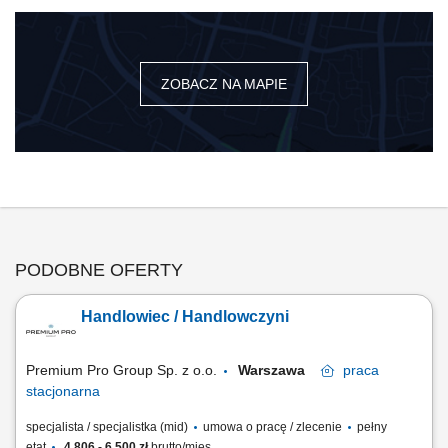
ZOBACZ NA MAPIE
PODOBNE OFERTY
Handlowiec / Handlowczyni
Premium Pro Group Sp. z o.o.
Warszawa
praca
stacjonarna
specjalista / specjalistka (mid)
umowa o pracę / zlecenie
pełny
etat
4 806 - 6 500 zł
brutto/mies.