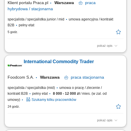
Klient portalu Praca.pl
Warszawa
praca
hybrydowa / stacjonarna
specjalista / specjalistka junior / mid
umowa agencyjna / kontrakt
B2B
pełny etat
5 godz.
pokaż opis
Aktywne budowanie i długofalowe rozwijanie partnerskich relacji z
klientami. Badanie sytuacji finansowej oraz potrzeb odbiorców w celu
International Commodity Trader
dopasowania optymalnych planów ochronnych. Przeprowadzanie
spotkań doradczych zarówno w formie zdalnej, jak i podczas
bezpośrednich spotkań stacjonarnych....
Foodcom S.A.
Warszawa
praca
stacjonarna
specjalista / specjalistka (mid)
umowa o pracę / zlecenie /
kontrakt B2B
pełny etat
8 000 - 12 000 zł
/ mies. (w zal. od
umowy)
Szukamy kilku pracowników
24 godz.
pokaż opis
Obowiązki: Nawiązywanie relacji handlowych z nowymi Klientami B2B