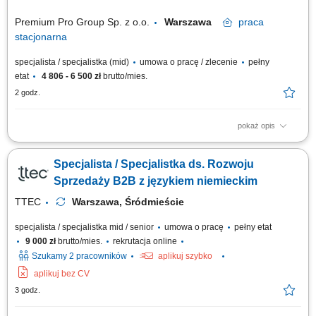
Premium Pro Group Sp. z o.o.
Warszawa
praca
stacjonarna
specjalista / specjalistka (mid)
umowa o pracę / zlecenie
pełny
etat
4 806 - 6 500 zł
brutto/mies.
2 godz.
pokaż opis
Twoje zadania: Aktywne prowadzenie rozmów telefonicznych z klientami,
Budowanie i utrzymywanie relacji z klientami, Współpraca z zespołem
Specjalista / Specjalistka ds. Rozwoju
sprzedażowym. Oczekujemy: Biegłej znajomości języka polskiego,
Otwartości na kontakt z ludźmi, Wysokiej kultury osobistej i punktualności,
Sprzedaży B2B z językiem niemieckim
Poszukujesz...
TTEC
Warszawa, Śródmieście
specjalista / specjalistka mid / senior
umowa o pracę
pełny etat
9 000 zł
brutto/mies.
rekrutacja online
Szukamy 2 pracowników
aplikuj szybko
aplikuj bez CV
3 godz.