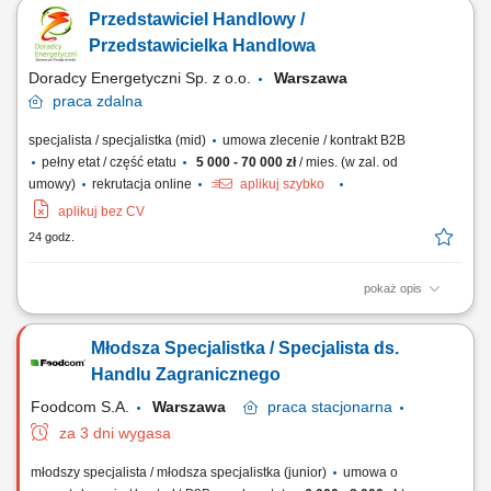
na podległych rynkach. Sprzedaż produktów
Przedstawiciel Handlowy /
paszowych/spożywczych/chemii przemysłowej/FMCG klientom
specjalizującym się w branży produkcyjnej. Samodzielne prowadzenie
Przedstawicielka Handlowa
negocjacji handlowych. Nadzorowania procesu sprzedaży...
Doradcy Energetyczni Sp. z o.o.
Warszawa
praca
zdalna
specjalista / specjalistka (mid)
umowa zlecenie / kontrakt B2B
pełny etat / część etatu
5 000 - 70 000 zł
/ mies. (w zal. od
umowy)
rekrutacja online
aplikuj szybko
aplikuj bez CV
24 godz.
pokaż opis
Opis stanowiska: Doradzanie klientom biznesowym w wyborze ofert
energii elektrycznej i gazu. Pozyskiwanie nowych klientów oraz
Młodsza Specjalistka / Specjalista ds.
rozwijanie długofalowych relacji biznesowych. Analizowanie potrzeb
przedsiębiorstw i przygotowywanie dopasowanych rozwiązań.
Handlu Zagranicznego
Prowadzenie procesu sprzedaży od...
Foodcom S.A.
Warszawa
praca
stacjonarna
za 3 dni wygasa
młodszy specjalista / młodsza specjalistka (junior)
umowa o