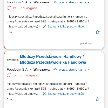
Foodcom S.A.
Warszawa
praca
stacjonarna
za 3 dni wygasa
młodszy specjalista / młodsza specjalistka (junior)
umowa o
pracę / zlecenie / kontrakt B2B
pełny etat
6 000 - 8 000 zł
/
mies. (w zal. od umowy)
Szukamy kilku pracowników
3 dni
pokaż opis
Obowiązki: Nawiązywanie relacji handlowych z Klientami B2B na
podległych rynkach; Samodzielne prowadzenie negocjacji handlowych;
Młodszy Przedstawiciel Handlowy /
Nadzorowanie procesu sprzedaży towaru do klienta; Utrzymywanie
dobrych relacji z dostawcami i Klientami; Badanie źródeł nowych
Młodsza Przedstawicielka Handlowa
potencjalnych Klientów na...
Foodcom S.A.
Warszawa
praca
stacjonarna
za 3 dni wygasa
młodszy specjalista / młodsza specjalistka (junior)
umowa o
pracę / zlecenie / kontrakt B2B
pełny etat
6 000 - 8 000 zł
/
mies. (w zal. od umowy)
Szukamy kilku pracowników
3 dni