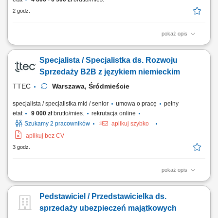
2 godz.
pokaż opis
Twoje zadania: Aktywne prowadzenie rozmów telefonicznych z
klientami, Budowanie i utrzymywanie relacji z klientami, Współpraca z
Specjalista / Specjalistka ds. Rozwoju
zespołem sprzedażowym. Oczekujemy: Biegłej znajomości języka
polskiego, Otwartości na kontakt z ludźmi, Wysokiej kultury osobistej i
Sprzedaży B2B z językiem niemieckim
punktualności, Poszukujesz...
TTEC
Warszawa, Śródmieście
specjalista / specjalistka mid / senior
umowa o pracę
pełny
etat
9 000 zł
brutto/mies.
rekrutacja online
Szukamy 2 pracowników
aplikuj szybko
aplikuj bez CV
3 godz.
pokaż opis
Opis stanowiska wyszukiwanie i analizowanie potencjalnych klientów
biznesowych na wybranych rynkach, identyfikowanie nowych szans
Pedstawiciel / Przedstawicielka ds.
sprzedażowych oraz kwalifikowanie leadów dla zespołu handlowego,
prowadzenie pierwszego kontaktu z potencjalnymi klientami i badanie
sprzedaży ubezpieczeń majątkowych
ich potrzeb biznesowych,...