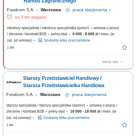
przedsiębiorstw i przygotowywanie dopasowanych rozwiązań.
Handlu Zagranicznego
Prowadzenie procesu sprzedaży od...
Foodcom S.A.
Warszawa
praca
stacjonarna
za 3 dni wygasa
młodszy specjalista / młodsza specjalistka (junior)
umowa o pracę
/ zlecenie / kontrakt B2B
pełny etat
6 000 - 8 000 zł
/ mies. (w
zal. od umowy)
Szukamy kilku pracowników
1 dni
pokaż opis
Zakres obowiązków: Nawiązywanie i pielęgnowanie relacji handlowych
na rynkach zagranicznych. Kompleksowa obsługa transakcji handlowych
Starszy Przedstawiciel Handlowy /
od zapytania po realizację. Poszukiwanie nowych źródeł zbytu i analiza
trendów rynkowych. Ścisła współpraca z działem administracji i logistyki
Starsza Przedstawicielka Handlowa
w celu...
Foodcom S.A.
Warszawa
praca
stacjonarna
starszy specjalista / starsza specjalistka (senior)
umowa o pracę /
zlecenie / kontrakt B2B
pełny etat
10 000 - 18 000 zł
/ mies. (w
zal. od umowy)
Szukamy kilku pracowników
1 dni