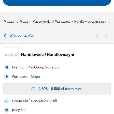
zapytań. Realizacja indywidualnych celów sprzedażowych pod nadzorem
starszego specjalisty....
Praca.pl
Praca
Mazowieckie
Warszawa
Handlowiec Warszawa
Ha
Wróć do listy ofert
Handlowiec / Handlowczyni
Premium Pro Group Sp. z o.o.
Mapa
Warszawa
4 806 - 6 500 zł
brutto/mies.
specjalista / specjalistka (mid)
pełny etat