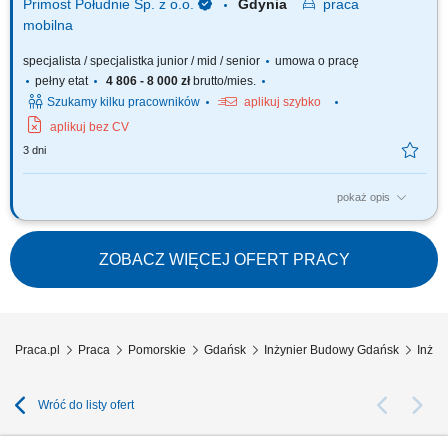
Primost Południe Sp. z o.o.
Gdynia
praca
mobilna
specjalista / specjalistka junior / mid / senior
umowa o pracę
pełny etat
4 806 - 8 000 zł
brutto/mies.
Szukamy kilku pracowników
aplikuj szybko
aplikuj bez CV
3 dni
pokaż opis
OPIS STANOWISKA analiza dokumentacji projektowej, technologicznej
itp. ścisła współpraca z Kierownikiem Budowy, Robót itp. udział w
nadzorze nad prawidłowym wykonywaniem robót; pozyskiwanie
ZOBACZ WIĘCEJ OFERT PRACY
podwykonawców, usługodawców i dostawców materiałów; sporządzanie
i archiwizacja dokumentacji...
Praca.pl
Praca
Pomorskie
Gdańsk
Inżynier Budowy Gdańsk
Inżyn
Wróć do listy ofert