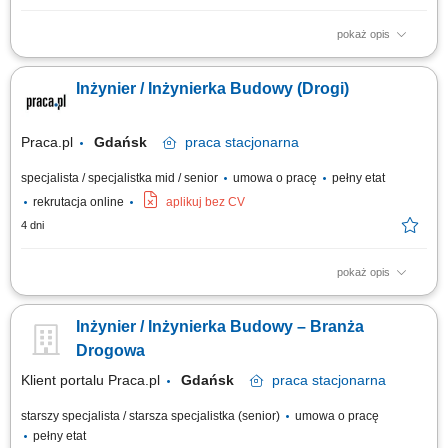
pokaż opis
Twoje przyszłe zadania:‎ organizacja pracy zespołu podwykonawców oraz
sił własnych we współpracy z ‎kierownikiem robót w branży drogowej,‎
Inżynier / Inżynierka Budowy (Drogi)
przygotowywanie dokumentacji do odbiorów częściowych, końcowych,
weryfikacja dokumentacji projektowej i jej dystrybucja; współpraca z...
Praca.pl
Gdańsk
praca
stacjonarna
specjalista / specjalistka mid / senior
umowa o pracę
pełny etat
rekrutacja online
aplikuj bez CV
4 dni
pokaż opis
Opis stanowiska Operacyjna koordynacja działań brygad własnych oraz
podwykonawców na placu budowy we współpracy z kadrami
Inżynier / Inżynierka Budowy – Branża
kierowniczymi. Skrupulatne sporządzanie oraz kompletowanie
dokumentacji technicznej i odbiorowej na poszczególnych etapach
Drogowa
realizowanej inwestycji. Analiza i sprawdzanie...
Klient portalu Praca.pl
Gdańsk
praca
stacjonarna
starszy specjalista / starsza specjalistka (senior)
umowa o pracę
pełny etat