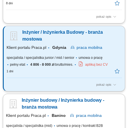
8 dni
pokaż opis
wspieranie realizacji inwestycji drogowych oraz koordynacja prac na
budowie, organizowanie pracy podwykonawców i zespołów
Inżynier / Inżynierka Budowy - branża
wykonawczych zgodnie z harmonogramem, przygotowywanie
dokumentacji technicznej oraz materiałów do odbiorów robót, współpraca
mostowa
z kierownikiem budowy, projektantami,...
Klient portalu Praca.pl
Gdynia
praca
mobilna
specjalista / specjalistka junior / mid / senior
umowa o pracę
pełny etat
4 806 - 8 000 zł
brutto/mies.
aplikuj bez CV
1 dni
pokaż opis
Analiza dokumentacji projektowej. Współpraca z Kierownikiem Budowy.
Nadzorowanie prawidłowości robót. Pozyskiwanie podwykonawców i
Inżynier budowy / Inżynierka budowy -
dostawców. Opracowywanie i archiwizacja dokumentacji, kontrola
kosztów.
branża mostowa
Klient portalu Praca.pl
Banino
praca
mobilna
specjalista / specjalistka (mid)
umowa o pracę / kontrakt B2B