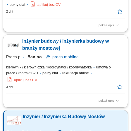
pełny etat
aplikuj bez CV
2 dni
pokaż opis
współpraca z kierownikiem budowy lub kierownikiem robót przy realizacji
inwestycji; przygotowywanie dokumentów sprzedażowych i
Inżynier budowy / Inżynierka budowy w
kontraktowych; prowadzenie korespondencji związanej z projektami;
opracowywanie i zgłaszanie wniosków materiałowych; archiwizacja
branży mostowej
dokumentacji technicznej,...
Praca.pl
Banino
praca
mobilna
kierownik / kierowniczka / koordynator / koordynatorka
umowa o
pracę / kontrakt B2B
pełny etat
rekrutacja online
aplikuj bez CV
3 dni
pokaż opis
Opis stanowiska Ścisłe wsparcie kadry zarządzającej na obiekcie w
bieżącym prowadzeniu i rozliczaniu realizowanej inwestycji;
Inżynier / Inżynierka Budowy Mostów
Kompletowanie, weryfikacja oraz bieżące archiwizowanie dokumentacji
technicznej, materiałowej i odbiorowej; Sporządzanie wniosków
materiałowych oraz nadzór nad...