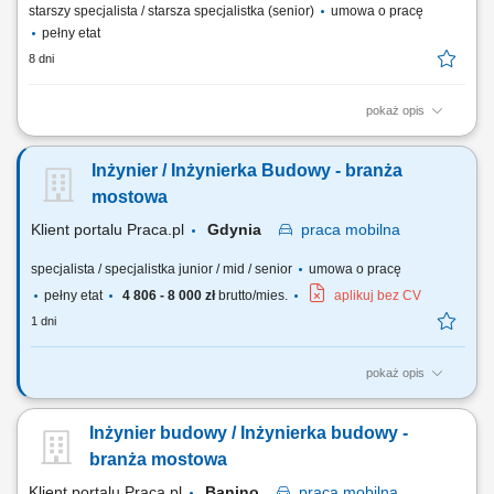
starszy specjalista / starsza specjalistka (senior)
umowa o pracę
pełny etat
8 dni
pokaż opis
wspieranie realizacji inwestycji drogowych oraz koordynacja prac na
budowie, organizowanie pracy podwykonawców i zespołów
Inżynier / Inżynierka Budowy - branża
wykonawczych zgodnie z harmonogramem, przygotowywanie
dokumentacji technicznej oraz materiałów do odbiorów robót,
mostowa
współpraca z kierownikiem budowy, projektantami,...
Klient portalu Praca.pl
Gdynia
praca
mobilna
specjalista / specjalistka junior / mid / senior
umowa o pracę
pełny etat
4 806 - 8 000 zł
brutto/mies.
aplikuj bez CV
1 dni
pokaż opis
Analiza dokumentacji projektowej. Współpraca z Kierownikiem Budowy.
Nadzorowanie prawidłowości robót. Pozyskiwanie podwykonawców i
Inżynier budowy / Inżynierka budowy -
dostawców. Opracowywanie i archiwizacja dokumentacji, kontrola
kosztów.
branża mostowa
Klient portalu Praca.pl
Banino
praca
mobilna