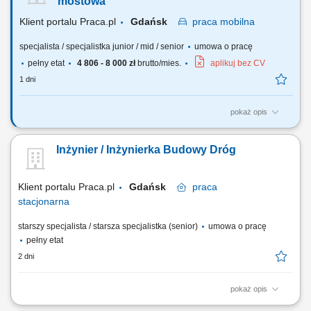
mostowa
Klient portalu Praca.pl
Gdańsk
praca
mobilna
specjalista / specjalistka junior / mid / senior
umowa o pracę
pełny etat
4 806 - 8 000 zł
brutto/mies.
aplikuj bez CV
1 dni
pokaż opis
Analiza dokumentacji projektowej. Współpraca z Kierownikiem Budowy.
Nadzorowanie prawidłowości robót. Pozyskiwanie podwykonawców i
Inżynier / Inżynierka Budowy Dróg
dostawców. Opracowywanie i archiwizacja dokumentacji, kontrola
kosztów.
Klient portalu Praca.pl
Gdańsk
praca
stacjonarna
starszy specjalista / starsza specjalistka (senior)
umowa o pracę
pełny etat
2 dni
pokaż opis
Dbanie o ciągłość i rytm prac drogowych poprzez wsparcie w