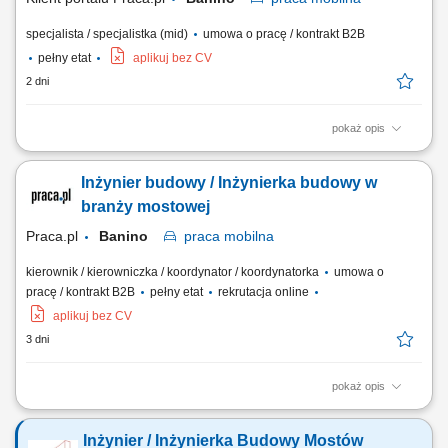
specjalista / specjalistka (mid)
umowa o pracę / kontrakt B2B
pełny etat
aplikuj bez CV
2 dni
pokaż opis
współpraca z kierownikiem budowy lub kierownikiem robót przy
realizacji inwestycji; przygotowywanie dokumentów sprzedażowych i
Inżynier budowy / Inżynierka budowy w
kontraktowych; prowadzenie korespondencji związanej z projektami;
opracowywanie i zgłaszanie wniosków materiałowych; archiwizacja
branży mostowej
dokumentacji technicznej,...
Praca.pl
Banino
praca
mobilna
kierownik / kierowniczka / koordynator / koordynatorka
umowa o
pracę / kontrakt B2B
pełny etat
rekrutacja online
aplikuj bez CV
3 dni
pokaż opis
Opis stanowiska Ścisłe wsparcie kadry zarządzającej na obiekcie w
bieżącym prowadzeniu i rozliczaniu realizowanej inwestycji;
Inżynier / Inżynierka Budowy Mostów
Kompletowanie, weryfikacja oraz bieżące archiwizowanie dokumentacji