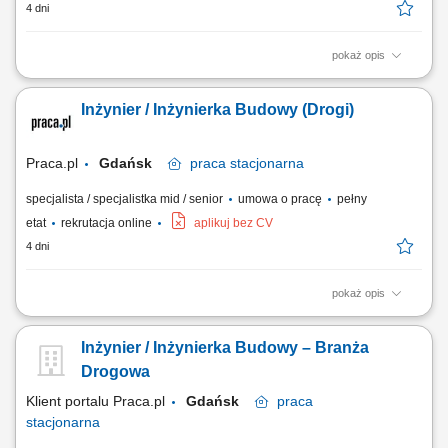
4 dni
pokaż opis
Twoje przyszłe zadania:‎ organizacja pracy zespołu podwykonawców
oraz sił własnych we współpracy z ‎kierownikiem robót w branży
Inżynier / Inżynierka Budowy (Drogi)
drogowej,‎ przygotowywanie dokumentacji do odbiorów częściowych,
końcowych, weryfikacja dokumentacji projektowej i jej dystrybucja;
współpraca z...
Praca.pl
Gdańsk
praca
stacjonarna
specjalista / specjalistka mid / senior
umowa o pracę
pełny
etat
rekrutacja online
aplikuj bez CV
4 dni
pokaż opis
Opis stanowiska Operacyjna koordynacja działań brygad własnych oraz
podwykonawców na placu budowy we współpracy z kadrami
Inżynier / Inżynierka Budowy – Branża
kierowniczymi. Skrupulatne sporządzanie oraz kompletowanie
dokumentacji technicznej i odbiorowej na poszczególnych etapach
Drogowa
realizowanej inwestycji. Analiza i sprawdzanie...
Klient portalu Praca.pl
Gdańsk
praca
stacjonarna