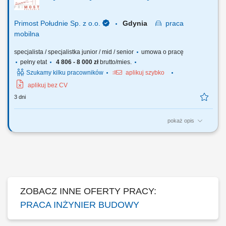
technicznej, materiałowej i odbiorowej; Sporządzanie wniosków
materiałowych oraz nadzór nad...
Primost Południe Sp. z o.o.
Gdynia
praca
mobilna
specjalista / specjalistka junior / mid / senior
umowa o pracę
pełny etat
4 806 - 8 000 zł
brutto/mies.
Szukamy kilku pracowników
aplikuj szybko
aplikuj bez CV
3 dni
pokaż opis
OPIS STANOWISKA analiza dokumentacji projektowej, technologicznej
itp. ścisła współpraca z Kierownikiem Budowy, Robót itp. udział w
nadzorze nad prawidłowym wykonywaniem robót; pozyskiwanie
podwykonawców, usługodawców i dostawców materiałów;
sporządzanie i archiwizacja dokumentacji...
ZOBACZ INNE OFERTY PRACY:
PRACA INŻYNIER BUDOWY