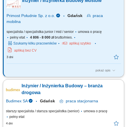
Inżynier / Inżynierka Budowy Mostów
nadzorowanie dokumentacji budowlanej związanej ze sprawnym
przekazywaniem poszczególnych etapów inwestycji. Sprawdzanie
spójności dokumentów...
Primost Południe Sp. z o.o.
Gdańsk
praca
mobilna
specjalista / specjalistka junior / mid / senior
umowa o pracę
pełny etat
4 806 - 8 000 zł
brutto/mies.
Szukamy kilku pracowników
aplikuj szybko
aplikuj bez CV
3 dni
pokaż opis
OPIS STANOWISKA analiza dokumentacji projektowej, technologicznej
itp. ścisła współpraca z Kierownikiem Budowy, Robót itp. udział w
Inżynier / Inżynierka Budowy – branża
nadzorze nad prawidłowym wykonywaniem robót; pozyskiwanie
podwykonawców, usługodawców i dostawców materiałów; sporządzanie
drogowa
i archiwizacja dokumentacji...
Budimex SA
Gdańsk
praca
stacjonarna
starszy specjalista / starsza specjalistka (senior)
umowa o pracę
pełny etat
4 dni