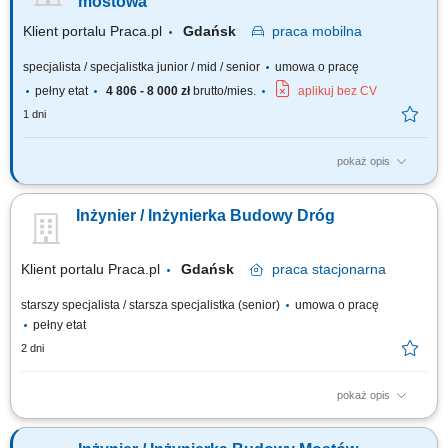
mostowa
Klient portalu Praca.pl
Gdańsk
praca
mobilna
specjalista / specjalistka junior / mid / senior
umowa o pracę
pełny etat
4 806 - 8 000 zł
brutto/mies.
aplikuj bez CV
1 dni
pokaż opis
Analiza dokumentacji projektowej. Współpraca z Kierownikiem Budowy.
Nadzorowanie prawidłowości robót. Pozyskiwanie podwykonawców i
Inżynier / Inżynierka Budowy Dróg
dostawców. Opracowywanie i archiwizacja dokumentacji, kontrola
kosztów.
Klient portalu Praca.pl
Gdańsk
praca
stacjonarna
starszy specjalista / starsza specjalistka (senior)
umowa o pracę
pełny etat
2 dni
pokaż opis
Dbanie o ciągłość i rytm prac drogowych poprzez wsparcie w organizacji
działań ekip wykonawczych i partnerów zewnętrznych. Prowadzenie i