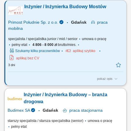
organizacji działań ekip wykonawczych i partnerów zewnętrznych.
Inżynier / Inżynierka Budowy Mostów
Prowadzenie i nadzorowanie dokumentacji budowlanej związanej ze
sprawnym przekazywaniem poszczególnych etapów inwestycji.
Sprawdzanie spójności dokumentów...
Primost Południe Sp. z o.o.
Gdańsk
praca
mobilna
specjalista / specjalistka junior / mid / senior
umowa o pracę
pełny etat
4 806 - 8 000 zł
brutto/mies.
Szukamy kilku pracowników
aplikuj szybko
aplikuj bez CV
3 dni
pokaż opis
OPIS STANOWISKA analiza dokumentacji projektowej, technologicznej
itp. ścisła współpraca z Kierownikiem Budowy, Robót itp. udział w
Inżynier / Inżynierka Budowy – branża
nadzorze nad prawidłowym wykonywaniem robót; pozyskiwanie
podwykonawców, usługodawców i dostawców materiałów;
drogowa
sporządzanie i archiwizacja dokumentacji...
Budimex SA
Gdańsk
praca
stacjonarna
starszy specjalista / starsza specjalistka (senior)
umowa o pracę
pełny etat