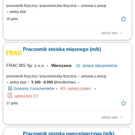
pracownik fizyczny / pracowniczka fizyczna
umowa o pracę
pełny etat
16 godz.
pokaż opis
Profesjonalna obsługa klientów przy stanowisku kasowym. Realizacja
płatności, zwrotów oraz obsługa reklamacji zgodnie z obowiązującymi
Pracownik stoiska mięsnego (m/k)
procedurami. Wystawianie dokumentów sprzedażowych oraz prawidłowe
rozliczanie kasy po zakończeniu zmiany. Udzielanie informacji
dotyczących usług i...
FRAC BIS Sp. z o.o.
Warszawa
praca
stacjonarna
pracownik fizyczny / pracowniczka fizyczna
umowa o pracę
pełny etat
5 300 - 8 000 zł
brutto/mies.
Szukamy 3 pracowników
aplikuj szybko
aplikuj bez CV
17 godz.
pokaż opis
krojenie i pakowanie serów, wędlin i mięsa, obsługa klientów, wykładanie
towarów na lady chłodnicze, drobne prace porządkowe.
Pracownik stoiska owoce/warzywa (m/k)