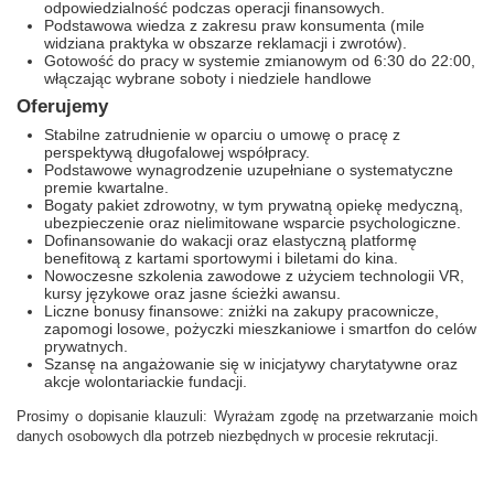
odpowiedzialność podczas operacji finansowych.
Podstawowa wiedza z zakresu praw konsumenta (mile
widziana praktyka w obszarze reklamacji i zwrotów).
Gotowość do pracy w systemie zmianowym od 6:
30 do 22:
00,
włączając wybrane soboty i niedziele handlowe
Oferujemy
Stabilne zatrudnienie w oparciu o umowę o pracę z
perspektywą długofalowej współpracy.
Podstawowe wynagrodzenie uzupełniane o systematyczne
premie kwartalne.
Bogaty pakiet zdrowotny,
w tym prywatną opiekę medyczną,
ubezpieczenie oraz nielimitowane wsparcie psychologiczne.
Dofinansowanie do wakacji oraz elastyczną platformę
benefitową z kartami sportowymi i biletami do kina.
Nowoczesne szkolenia zawodowe z użyciem technologii VR,
kursy językowe oraz jasne ścieżki awansu.
Liczne bonusy finansowe:
zniżki na zakupy pracownicze,
zapomogi losowe,
pożyczki mieszkaniowe i smartfon do celów
prywatnych.
Szansę na angażowanie się w inicjatywy charytatywne oraz
akcje wolontariackie fundacji.
Prosimy o dopisanie klauzuli: Wyrażam zgodę na przetwarzanie moich
danych osobowych dla potrzeb niezbędnych w procesie rekrutacji.