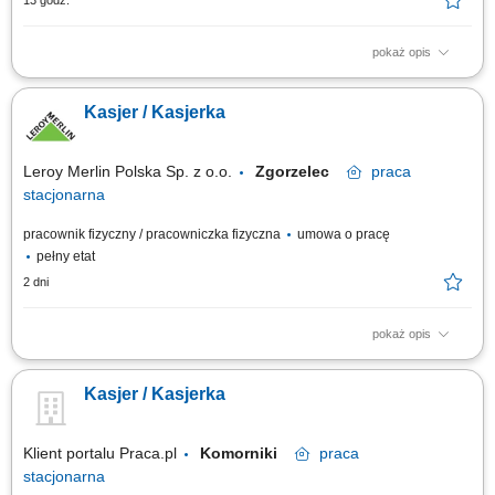
13 godz.
pokaż opis
Profesjonalna obsługa klientów przy stanowisku kasowym. Realizacja
płatności, zwrotów oraz obsługa reklamacji zgodnie z obowiązującymi
Kasjer / Kasjerka
procedurami. Wystawianie dokumentów sprzedażowych oraz prawidłowe
rozliczanie kasy po zakończeniu zmiany. Udzielanie informacji
dotyczących usług i...
Leroy Merlin Polska Sp. z o.o.
Zgorzelec
praca
stacjonarna
pracownik fizyczny / pracowniczka fizyczna
umowa o pracę
pełny etat
2 dni
pokaż opis
Co będziesz robić? Twój start z Buddym: przez pierwsze 4 miesiące
będziesz zdobywać wiedzę i doświadczenie przy wsparciu opiekuna
Kasjer / Kasjerka
wdrożenia oraz zespołu. Obsługa klienta: zadbasz o szybką i miłą
obsługę przy kasie, finalizując transakcje, przyjmując płatności, zwroty,
reklamacje...
Klient portalu Praca.pl
Komorniki
praca
stacjonarna