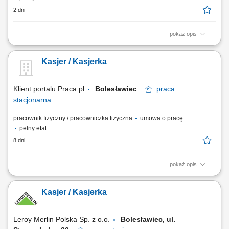
2 dni
pokaż opis
Sprawna i uprzejma obsługa klientów podczas finalizacji zakupów.
Obsługa płatności, zwrotów oraz zgłoszeń reklamacyjnych.
Kasjer / Kasjerka
Przygotowywanie dokumentów sprzedażowych i prowadzenie rozliczeń
kasowych. Informowanie klientów o dostępnych usługach oraz
programach lojalnościowych....
Klient portalu Praca.pl
Bolesławiec
praca
stacjonarna
pracownik fizyczny / pracowniczka fizyczna
umowa o pracę
pełny etat
8 dni
pokaż opis
Profesjonalna obsługa klientów przy stanowisku kasowym. Realizacja
płatności, zwrotów oraz obsługa reklamacji zgodnie z obowiązującymi
Kasjer / Kasjerka
procedurami. Wystawianie dokumentów sprzedażowych oraz
prawidłowe rozliczanie kasy po zakończeniu zmiany. Udzielanie
informacji dotyczących usług i...
Leroy Merlin Polska Sp. z o.o.
Bolesławiec, ul.