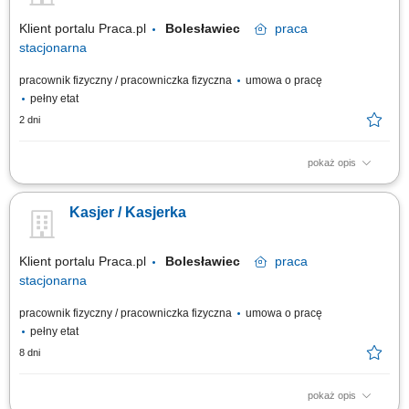
Klient portalu Praca.pl
Bolesławiec
praca
stacjonarna
pracownik fizyczny / pracowniczka fizyczna
umowa o pracę
pełny etat
2 dni
pokaż opis
Sprawna i uprzejma obsługa klientów podczas finalizacji zakupów.
Obsługa płatności, zwrotów oraz zgłoszeń reklamacyjnych.
Kasjer / Kasjerka
Przygotowywanie dokumentów sprzedażowych i prowadzenie rozliczeń
kasowych. Informowanie klientów o dostępnych usługach oraz
programach lojalnościowych....
Klient portalu Praca.pl
Bolesławiec
praca
stacjonarna
pracownik fizyczny / pracowniczka fizyczna
umowa o pracę
pełny etat
8 dni
pokaż opis