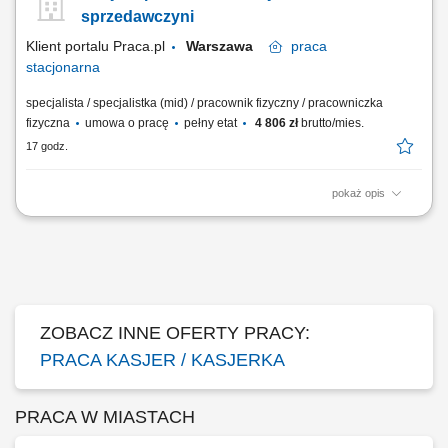
dwuzmianowym; utrzymywanie czystości i porządku w miejscu pracy;
sprzedawczyni
Klient portalu Praca.pl
Warszawa
praca
stacjonarna
specjalista / specjalistka (mid) / pracownik fizyczny / pracowniczka
fizyczna
umowa o pracę
pełny etat
4 806 zł
brutto/mies.
17 godz.
pokaż opis
obsługa klientów przy kasie oraz na sali sprzedaży; realizacja
sprzedaży zgodnie ze standardami sklepu; dbanie o estetykę ekspozycji
produktów; kontrola dat ważności asortymentu; praca w systemie
dwuzmianowym; utrzymywanie czystości i porządku w miejscu pracy;
ZOBACZ INNE OFERTY PRACY:
PRACA KASJER / KASJERKA
PRACA W MIASTACH