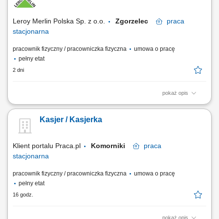
prawidłowe rozliczanie kasy po zakończeniu zmiany. Udzielanie
informacji dotyczących usług i...
Leroy Merlin Polska Sp. z o.o.
Zgorzelec
praca
stacjonarna
pracownik fizyczny / pracowniczka fizyczna
umowa o pracę
pełny etat
2 dni
pokaż opis
Co będziesz robić? Twój start z Buddym: przez pierwsze 4 miesiące
będziesz zdobywać wiedzę i doświadczenie przy wsparciu opiekuna
Kasjer / Kasjerka
wdrożenia oraz zespołu. Obsługa klienta: zadbasz o szybką i miłą
obsługę przy kasie, finalizując transakcje, przyjmując płatności, zwroty,
reklamacje...
Klient portalu Praca.pl
Komorniki
praca
stacjonarna
pracownik fizyczny / pracowniczka fizyczna
umowa o pracę
pełny etat
16 godz.
pokaż opis