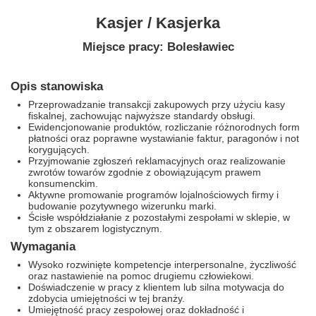
Kasjer / Kasjerka
Miejsce pracy: Bolesławiec
Opis stanowiska
Przeprowadzanie transakcji zakupowych przy użyciu kasy
fiskalnej,
zachowując najwyższe standardy obsługi.
Ewidencjonowanie produktów,
rozliczanie różnorodnych form
płatności oraz poprawne wystawianie faktur,
paragonów i not
korygujących.
Przyjmowanie zgłoszeń reklamacyjnych oraz realizowanie
zwrotów towarów zgodnie z obowiązującym prawem
konsumenckim.
Aktywne promowanie programów lojalnościowych firmy i
budowanie pozytywnego wizerunku marki.
Ścisłe współdziałanie z pozostałymi zespołami w sklepie,
w
tym z obszarem logistycznym.
Wymagania
Wysoko rozwinięte kompetencje interpersonalne,
życzliwość
oraz nastawienie na pomoc drugiemu człowiekowi.
Doświadczenie w pracy z klientem lub silna motywacja do
zdobycia umiejętności w tej branży.
Umiejętność pracy zespołowej oraz dokładność i