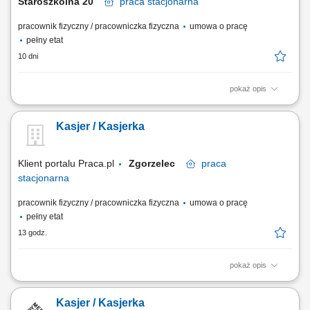
Staroszkolna 20
praca
stacjonarna
pracownik fizyczny / pracowniczka fizyczna
umowa o pracę
pełny etat
10 dni
pokaż opis
Jak wygląda proces rekrutacji? Wyślij aplikację i wypełnij ankietę (około
2 minuty). Po pozytywnej weryfikacji porozmawiaj telefonicznie z
Kasjer / Kasjerka
rekruterem. Spotkaj się z przyszłym przełożonym. Oczekuj informacji
zwrotnej - trzymamy kciuki! Jak wygląda organizacja pracy? Pracujemy
zmianowo w...
Klient portalu Praca.pl
Zgorzelec
praca
stacjonarna
pracownik fizyczny / pracowniczka fizyczna
umowa o pracę
pełny etat
13 godz.
pokaż opis
Profesjonalna obsługa klientów przy stanowisku kasowym. Realizacja
płatności, zwrotów oraz obsługa reklamacji zgodnie z obowiązującymi
Kasjer / Kasjerka
procedurami. Wystawianie dokumentów sprzedażowych oraz