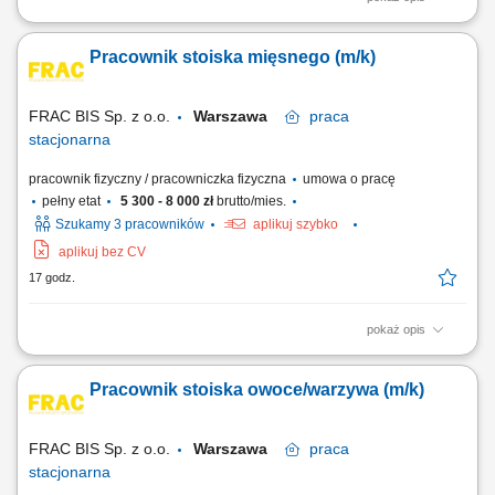
Profesjonalna obsługa klientów przy stanowisku kasowym. Realizacja
płatności, zwrotów oraz obsługa reklamacji zgodnie z obowiązującymi
Pracownik stoiska mięsnego (m/k)
procedurami. Wystawianie dokumentów sprzedażowych oraz
prawidłowe rozliczanie kasy po zakończeniu zmiany. Udzielanie
informacji dotyczących usług i...
FRAC BIS Sp. z o.o.
Warszawa
praca
stacjonarna
pracownik fizyczny / pracowniczka fizyczna
umowa o pracę
pełny etat
5 300 - 8 000 zł
brutto/mies.
Szukamy 3 pracowników
aplikuj szybko
aplikuj bez CV
17 godz.
pokaż opis
krojenie i pakowanie serów, wędlin i mięsa, obsługa klientów,
wykładanie towarów na lady chłodnicze, drobne prace porządkowe.
Pracownik stoiska owoce/warzywa (m/k)
FRAC BIS Sp. z o.o.
Warszawa
praca
stacjonarna