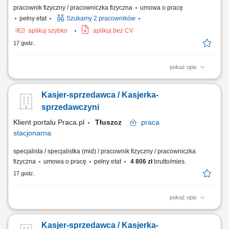
pracownik fizyczny / pracowniczka fizyczna
umowa o pracę
pełny etat
Szukamy 2 pracowników
aplikuj szybko
aplikuj bez CV
17 godz.
pokaż opis
dokładanie i sortowanie warzyw i owoców; dbanie o estetykę na stoisku,
obsługa kasy fiskalnej, drobne prace porządkowe.
Kasjer-sprzedawca / Kasjerka-
sprzedawczyni
Klient portalu Praca.pl
Tłuszcz
praca
stacjonarna
specjalista / specjalistka (mid) / pracownik fizyczny / pracowniczka
fizyczna
umowa o pracę
pełny etat
4 806 zł
brutto/mies.
17 godz.
pokaż opis
obsługa klientów przy kasie oraz na sali sprzedaży; realizacja
sprzedaży zgodnie ze standardami sklepu; dbanie o estetykę ekspozycji
Kasjer-sprzedawca / Kasjerka-
produktów; kontrola dat ważności asortymentu; praca w systemie