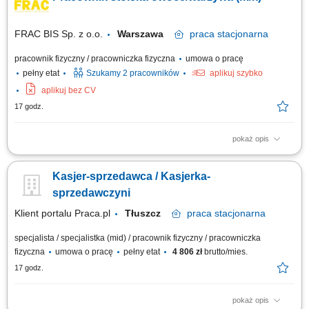
FRAC BIS Sp. z o.o.
Warszawa
praca
stacjonarna
pracownik fizyczny / pracowniczka fizyczna
umowa o pracę
pełny etat
Szukamy 2 pracowników
aplikuj szybko
aplikuj bez CV
17 godz.
pokaż opis
dokładanie i sortowanie warzyw i owoców; dbanie o estetykę na stoisku,
obsługa kasy fiskalnej, drobne prace porządkowe.
Kasjer-sprzedawca / Kasjerka-
sprzedawczyni
Klient portalu Praca.pl
Tłuszcz
praca
stacjonarna
specjalista / specjalistka (mid) / pracownik fizyczny / pracowniczka
fizyczna
umowa o pracę
pełny etat
4 806 zł
brutto/mies.
17 godz.
pokaż opis