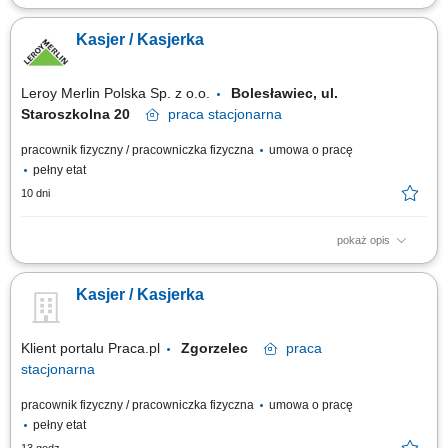
Profesjonalna obsługa klientów przy stanowisku kasowym. Realizacja
płatności, zwrotów oraz obsługa reklamacji zgodnie z obowiązującymi
Kasjer / Kasjerka
procedurami. Wystawianie dokumentów sprzedażowych oraz prawidłowe
rozliczanie kasy po zakończeniu zmiany. Udzielanie informacji
dotyczących usług i...
Leroy Merlin Polska Sp. z o.o.
Bolesławiec, ul.
Staroszkolna 20
praca
stacjonarna
pracownik fizyczny / pracowniczka fizyczna
umowa o pracę
pełny etat
10 dni
pokaż opis
Jak wygląda proces rekrutacji? Wyślij aplikację i wypełnij ankietę (około 2
minuty). Po pozytywnej weryfikacji porozmawiaj telefonicznie z
Kasjer / Kasjerka
rekruterem. Spotkaj się z przyszłym przełożonym. Oczekuj informacji
zwrotnej - trzymamy kciuki! Jak wygląda organizacja pracy? Pracujemy
zmianowo w...
Klient portalu Praca.pl
Zgorzelec
praca
stacjonarna
pracownik fizyczny / pracowniczka fizyczna
umowa o pracę
pełny etat