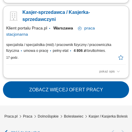
obsługa klientów przy kasie oraz na sali sprzedaży; realizacja sprzedaży
zgodnie ze standardami sklepu; dbanie o estetykę ekspozycji produktów;
Kasjer-sprzedawca / Kasjerka-
kontrola dat ważności asortymentu; praca w systemie dwuzmianowym;
utrzymywanie czystości i porządku w miejscu pracy;
sprzedawczyni
Klient portalu Praca.pl
Warszawa
praca
stacjonarna
specjalista / specjalistka (mid) / pracownik fizyczny / pracowniczka
fizyczna
umowa o pracę
pełny etat
4 806 zł
brutto/mies.
17 godz.
pokaż opis
obsługa klientów przy kasie oraz na sali sprzedaży; realizacja sprzedaży
zgodnie ze standardami sklepu; dbanie o estetykę ekspozycji produktów;
kontrola dat ważności asortymentu; praca w systemie dwuzmianowym;
ZOBACZ WIĘCEJ OFERT PRACY
utrzymywanie czystości i porządku w miejscu pracy;
Praca.pl
Praca
Dolnośląskie
Bolesławiec
Kasjer / Kasjerka Bolesław