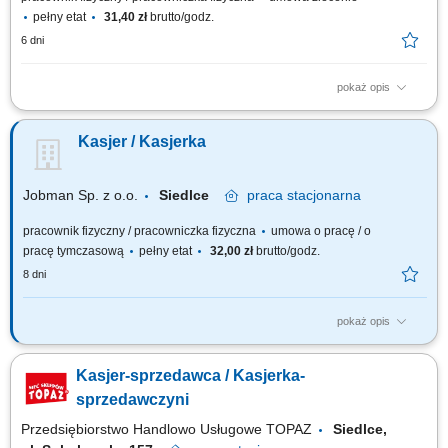
pełny etat
31,40 zł
brutto/godz.
6 dni
pokaż opis
profesjonalna obsługa klientów zgodnie ze standardami sklepu; obsługa
kasy fiskalnej i realizacja transakcji; dbanie o estetyczną ekspozycję
Kasjer / Kasjerka
towarów na sali sprzedaży; kontrola terminów ważności produktów; praca
w systemie zmianowym (2 zmiany) utrzymanie porządku w miejscu pracy;
Jobman Sp. z o.o.
Siedlce
praca
stacjonarna
pracownik fizyczny / pracowniczka fizyczna
umowa o pracę / o
pracę tymczasową
pełny etat
32,00 zł
brutto/godz.
8 dni
pokaż opis
Buduj z nami swoją kariere! Poszukiwany Kasjer/Kasjerka - Sklep
Budowlany Opis stanowiska: Poszukujemy osoby na stanowisko
Kasjer-sprzedawca / Kasjerka-
kasjerskie w sklepie budowlanym. Szukamy kogoś, kto nie tylko sprawnie
obsłuży klienta, ale też potrafi działać zespołowo, zachowując pozytywne
sprzedawczyni
nastawienie - nawet w...
Przedsiębiorstwo Handlowo Usługowe TOPAZ
Siedlce,