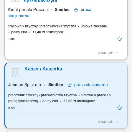
produktów; praca w systemie zmianowym (2 zmiany) utrzymanie
sprzedawczyni
porządku w miejscu pracy;
Klient portalu Praca.pl
Siedlce
praca
stacjonarna
pracownik fizyczny / pracowniczka fizyczna
umowa zlecenie
pełny etat
31,40 zł
brutto/godz.
6 dni
pokaż opis
profesjonalna obsługa klientów zgodnie ze standardami sklepu;
obsługa kasy fiskalnej i realizacja transakcji; dbanie o estetyczną
Kasjer / Kasjerka
ekspozycję towarów na sali sprzedaży; kontrola terminów ważności
produktów; praca w systemie zmianowym (2 zmiany) utrzymanie
porządku w miejscu pracy;
Jobman Sp. z o.o.
Siedlce
praca
stacjonarna
pracownik fizyczny / pracowniczka fizyczna
umowa o pracę / o
pracę tymczasową
pełny etat
32,00 zł
brutto/godz.
8 dni
pokaż opis
Buduj z nami swoją kariere! Poszukiwany Kasjer/Kasjerka - Sklep