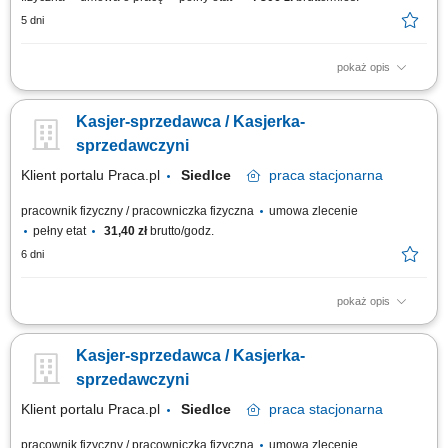
5 dni
pokaż opis
bieżąca obsługa klientów oraz kasy fiskalnej; realizacja sprzedaży
zgodnie ze standardami obsługi; dbanie o estetykę ekspozycji produktów;
Kasjer-sprzedawca / Kasjerka-
kontrola dat ważności towarów; praca zmianowa w systemie 2-
zmianowym; utrzymywanie porządku na stanowisku pracy;
sprzedawczyni
Klient portalu Praca.pl
Siedlce
praca
stacjonarna
pracownik fizyczny / pracowniczka fizyczna
umowa zlecenie
pełny etat
31,40 zł
brutto/godz.
6 dni
pokaż opis
profesjonalna obsługa klientów zgodnie ze standardami sklepu; obsługa
kasy fiskalnej i realizacja transakcji; dbanie o estetyczną ekspozycję
Kasjer-sprzedawca / Kasjerka-
towarów na sali sprzedaży; kontrola terminów ważności produktów; praca
w systemie zmianowym (2 zmiany) utrzymanie porządku w miejscu pracy;
sprzedawczyni
Klient portalu Praca.pl
Siedlce
praca
stacjonarna
pracownik fizyczny / pracowniczka fizyczna
umowa zlecenie