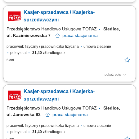
Twoje główne zadania: zapewnienie profesjonalnej obsługi Klientów
zgodnie ze standardami sieci Topaz obsługa kasy fiskalnej dbałość o
Kasjer-sprzedawca / Kasjerka-
właściwą ekspozycję produktów monitorowanie terminów przydatności do
spożycia
sprzedawczyni
Przedsiębiorstwo Handlowo Usługowe TOPAZ
Siedlce,
ul. Kazimierzowska 7
praca
stacjonarna
pracownik fizyczny / pracowniczka fizyczna
umowa zlecenie
pełny etat
31,40 zł
brutto/godz.
5 dni
pokaż opis
Twoje główne zadania: zapewnienie profesjonalnej obsługi Klientów
zgodnie ze standardami sieci Topaz obsługa kasy fiskalnej dbałość o
Kasjer-sprzedawca / Kasjerka-
właściwą ekspozycję produktów monitorowanie terminów przydatności do
spożycia
sprzedawczyni
Przedsiębiorstwo Handlowo Usługowe TOPAZ
Siedlce,
ul. Janowska 93
praca
stacjonarna
pracownik fizyczny / pracowniczka fizyczna
umowa zlecenie
pełny etat
31,40 zł
brutto/godz.