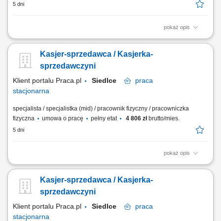
5 dni
pokaż opis
Twoje główne zadania: zapewnienie profesjonalnej obsługi Klientów
zgodnie ze standardami sieci Topaz obsługa kasy fiskalnej dbałość o
Kasjer-sprzedawca / Kasjerka-
właściwą ekspozycję produktów monitorowanie terminów przydatności
do spożycia
sprzedawczyni
Klient portalu Praca.pl
Siedlce
praca
stacjonarna
specjalista / specjalistka (mid) / pracownik fizyczny / pracowniczka
fizyczna
umowa o pracę
pełny etat
4 806 zł
brutto/mies.
5 dni
pokaż opis
bieżąca obsługa klientów oraz kasy fiskalnej; realizacja sprzedaży
zgodnie ze standardami obsługi; dbanie o estetykę ekspozycji
Kasjer-sprzedawca / Kasjerka-
produktów; kontrola dat ważności towarów; praca zmianowa w systemie
2-zmianowym; utrzymywanie porządku na stanowisku pracy;
sprzedawczyni
Klient portalu Praca.pl
Siedlce
praca
stacjonarna