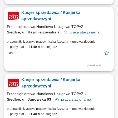
Twoje główne zadania: zapewnienie profesjonalnej obsługi Klientów
zgodnie ze standardami sieci Topaz obsługa kasy fiskalnej dbałość o
Kasjer-sprzedawca / Kasjerka-
właściwą ekspozycję produktów monitorowanie terminów przydatności
do spożycia
sprzedawczyni
Przedsiębiorstwo Handlowo Usługowe TOPAZ
Siedlce, ul. Kazimierzowska 7
praca
stacjonarna
pracownik fizyczny / pracowniczka fizyczna
umowa zlecenie
pełny etat
31,40 zł
brutto/godz.
5 dni
pokaż opis
Twoje główne zadania: zapewnienie profesjonalnej obsługi Klientów
zgodnie ze standardami sieci Topaz obsługa kasy fiskalnej dbałość o
Kasjer-sprzedawca / Kasjerka-
właściwą ekspozycję produktów monitorowanie terminów przydatności
do spożycia
sprzedawczyni
Przedsiębiorstwo Handlowo Usługowe TOPAZ
Siedlce, ul. Janowska 93
praca
stacjonarna
pracownik fizyczny / pracowniczka fizyczna
umowa zlecenie
pełny etat
31,40 zł
brutto/godz.