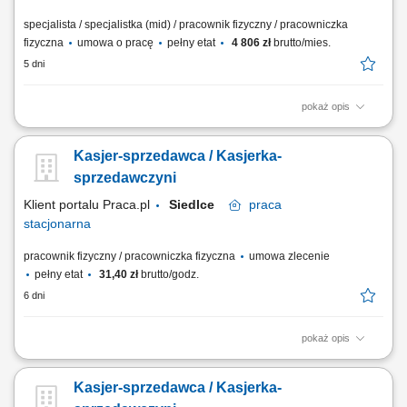
specjalista / specjalistka (mid) / pracownik fizyczny / pracowniczka
fizyczna
umowa o pracę
pełny etat
4 806 zł
brutto/mies.
5 dni
pokaż opis
bieżąca obsługa klientów oraz kasy fiskalnej; realizacja sprzedaży
zgodnie ze standardami obsługi; dbanie o estetykę ekspozycji
Kasjer-sprzedawca / Kasjerka-
produktów; kontrola dat ważności towarów; praca zmianowa w systemie
2-zmianowym; utrzymywanie porządku na stanowisku pracy;
sprzedawczyni
Klient portalu Praca.pl
Siedlce
praca
stacjonarna
pracownik fizyczny / pracowniczka fizyczna
umowa zlecenie
pełny etat
31,40 zł
brutto/godz.
6 dni
pokaż opis
profesjonalna obsługa klientów zgodnie ze standardami sklepu;
obsługa kasy fiskalnej i realizacja transakcji; dbanie o estetyczną
Kasjer-sprzedawca / Kasjerka-
ekspozycję towarów na sali sprzedaży; kontrola terminów ważności