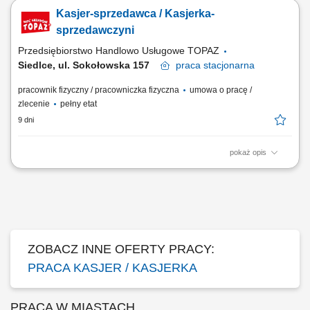
Budowlany Opis stanowiska: Poszukujemy osoby na stanowisko
Kasjer-sprzedawca / Kasjerka-
kasjerskie w sklepie budowlanym. Szukamy kogoś, kto nie tylko
sprawnie obsłuży klienta, ale też potrafi działać zespołowo, zachowując
sprzedawczyni
pozytywne nastawienie - nawet w...
Przedsiębiorstwo Handlowo Usługowe TOPAZ
Siedlce, ul. Sokołowska 157
praca
stacjonarna
pracownik fizyczny / pracowniczka fizyczna
umowa o pracę /
zlecenie
pełny etat
9 dni
pokaż opis
Twoje zadania: Praca fizyczna w dziale warzyw i owoców. Obsługa kasy
fiskalnej. Profesjonalna obsługa klientów zgodnie ze standardami firmy.
Prawidłowa ekspozycja produktów. Kontrola terminów przydatności do
spożycia.
ZOBACZ INNE OFERTY PRACY:
PRACA KASJER / KASJERKA
PRACA W MIASTACH