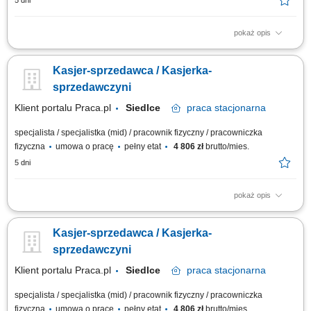
5 dni
pokaż opis
Twoje główne zadania: zapewnienie profesjonalnej obsługi Klientów
zgodnie ze standardami sieci Topaz obsługa kasy fiskalnej dbałość o
Kasjer-sprzedawca / Kasjerka-
właściwą ekspozycję produktów monitorowanie terminów przydatności do
spożycia
sprzedawczyni
Klient portalu Praca.pl
Siedlce
praca
stacjonarna
specjalista / specjalistka (mid) / pracownik fizyczny / pracowniczka
fizyczna
umowa o pracę
pełny etat
4 806 zł
brutto/mies.
5 dni
pokaż opis
bieżąca obsługa klientów oraz kasy fiskalnej; realizacja sprzedaży
zgodnie ze standardami obsługi; dbanie o estetykę ekspozycji produktów;
Kasjer-sprzedawca / Kasjerka-
kontrola dat ważności towarów; praca zmianowa w systemie 2-
zmianowym; utrzymywanie porządku na stanowisku pracy;
sprzedawczyni
Klient portalu Praca.pl
Siedlce
praca
stacjonarna
specjalista / specjalistka (mid) / pracownik fizyczny / pracowniczka
fizyczna
umowa o pracę
pełny etat
4 806 zł
brutto/mies.