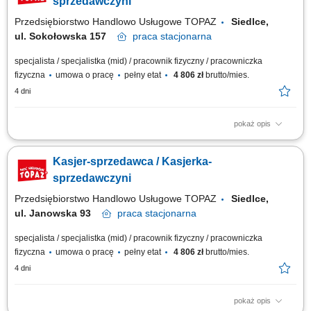
sprzedawczyni
Przedsiębiorstwo Handlowo Usługowe TOPAZ
Siedlce,
ul. Sokołowska 157
praca
stacjonarna
specjalista / specjalistka (mid) / pracownik fizyczny / pracowniczka
fizyczna
umowa o pracę
pełny etat
4 806 zł
brutto/mies.
4 dni
pokaż opis
Twoje główne zadania: zapewnienie profesjonalnej obsługi Klientów
zgodnie ze standardami sieci Topaz obsługa kasy fiskalnej dbałość o
Kasjer-sprzedawca / Kasjerka-
właściwą ekspozycję produktów monitorowanie terminów przydatności do
spożycia
sprzedawczyni
Przedsiębiorstwo Handlowo Usługowe TOPAZ
Siedlce,
ul. Janowska 93
praca
stacjonarna
specjalista / specjalistka (mid) / pracownik fizyczny / pracowniczka
fizyczna
umowa o pracę
pełny etat
4 806 zł
brutto/mies.
4 dni
pokaż opis