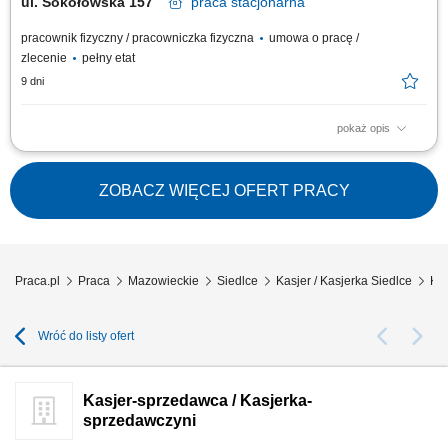
ul. Sokołowska 157
praca
stacjonarna
pracownik fizyczny / pracowniczka fizyczna
umowa o pracę /
zlecenie
pełny etat
9 dni
pokaż opis
Twoje zadania: Praca fizyczna w dziale warzyw i owoców. Obsługa kasy
fiskalnej. Profesjonalna obsługa klientów zgodnie ze standardami firmy.
Prawidłowa ekspozycja produktów. Kontrola terminów przydatności do
ZOBACZ WIĘCEJ OFERT PRACY
spożycia.
Praca.pl
Praca
Mazowieckie
Siedlce
Kasjer / Kasjerka Siedlce
Kas
Wróć do listy ofert
Kasjer-sprzedawca / Kasjerka-
sprzedawczyni