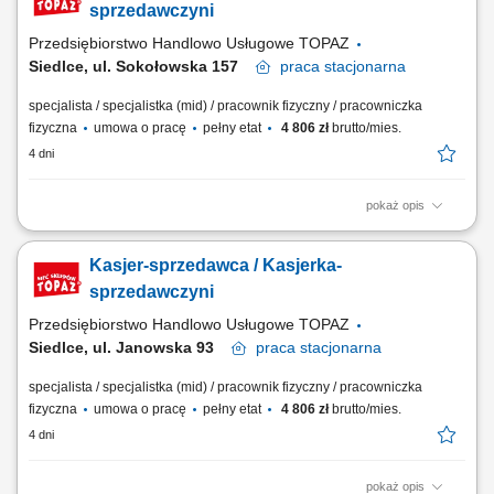
sprzedawczyni
Przedsiębiorstwo Handlowo Usługowe TOPAZ
Siedlce, ul. Sokołowska 157
praca
stacjonarna
specjalista / specjalistka (mid) / pracownik fizyczny / pracowniczka
fizyczna
umowa o pracę
pełny etat
4 806 zł
brutto/mies.
4 dni
pokaż opis
Twoje główne zadania: zapewnienie profesjonalnej obsługi Klientów
zgodnie ze standardami sieci Topaz obsługa kasy fiskalnej dbałość o
Kasjer-sprzedawca / Kasjerka-
właściwą ekspozycję produktów monitorowanie terminów przydatności
do spożycia
sprzedawczyni
Przedsiębiorstwo Handlowo Usługowe TOPAZ
Siedlce, ul. Janowska 93
praca
stacjonarna
specjalista / specjalistka (mid) / pracownik fizyczny / pracowniczka
fizyczna
umowa o pracę
pełny etat
4 806 zł
brutto/mies.
4 dni
pokaż opis