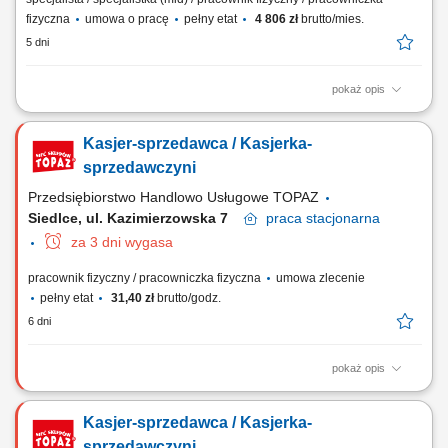
fizyczna
umowa o pracę
pełny etat
4 806 zł
brutto/mies.
5 dni
pokaż opis
Twoje główne zadania: zapewnienie profesjonalnej obsługi Klientów
zgodnie ze standardami sieci Topaz obsługa kasy fiskalnej dbałość o
Kasjer-sprzedawca / Kasjerka-
właściwą ekspozycję produktów monitorowanie terminów przydatności
do spożycia
sprzedawczyni
Przedsiębiorstwo Handlowo Usługowe TOPAZ
Siedlce, ul. Kazimierzowska 7
praca
stacjonarna
za 3 dni wygasa
pracownik fizyczny / pracowniczka fizyczna
umowa zlecenie
pełny etat
31,40 zł
brutto/godz.
6 dni
pokaż opis
Twoje główne zadania: zapewnienie profesjonalnej obsługi Klientów
zgodnie ze standardami sieci Topaz obsługa kasy fiskalnej dbałość o
Kasjer-sprzedawca / Kasjerka-
właściwą ekspozycję produktów monitorowanie terminów przydatności
do spożycia
sprzedawczyni