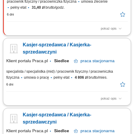
pracownik fizyczny / pracowniczka fizyczna
umowa zlecenie
pełny etat
31,40 zł
brutto/godz.
6 dni
pokaż opis
Twoje główne zadania: zapewnienie profesjonalnej obsługi Klientów
zgodnie ze standardami sieci Topaz obsługa kasy fiskalnej dbałość o
Kasjer-sprzedawca / Kasjerka-
właściwą ekspozycję produktów monitorowanie terminów przydatności
do spożycia
sprzedawczyni
Klient portalu Praca.pl
Siedlce
praca
stacjonarna
specjalista / specjalistka (mid) / pracownik fizyczny / pracowniczka
fizyczna
umowa o pracę
pełny etat
4 806 zł
brutto/mies.
6 dni
pokaż opis
bieżąca obsługa klientów oraz kasy fiskalnej; realizacja sprzedaży
zgodnie ze standardami obsługi; dbanie o estetykę ekspozycji produktów;
Kasjer-sprzedawca / Kasjerka-
kontrola dat ważności towarów; praca zmianowa w systemie 2-
zmianowym; utrzymywanie porządku na stanowisku pracy;
sprzedawczyni
Klient portalu Praca.pl
Siedlce
praca
stacjonarna