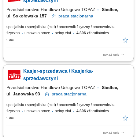
sprzedawczyni
Przedsiębiorstwo Handlowo Usługowe TOPAZ
Siedlce,
ul. Sokołowska 157
praca
stacjonarna
specjalista / specjalistka (mid) / pracownik fizyczny / pracowniczka
fizyczna
umowa o pracę
pełny etat
4 806 zł
brutto/mies.
5 dni
pokaż opis
Twoje główne zadania: zapewnienie profesjonalnej obsługi Klientów
zgodnie ze standardami sieci Topaz obsługa kasy fiskalnej dbałość o
Kasjer-sprzedawca / Kasjerka-
właściwą ekspozycję produktów monitorowanie terminów przydatności do
spożycia
sprzedawczyni
Przedsiębiorstwo Handlowo Usługowe TOPAZ
Siedlce,
ul. Janowska 93
praca
stacjonarna
specjalista / specjalistka (mid) / pracownik fizyczny / pracowniczka
fizyczna
umowa o pracę
pełny etat
4 806 zł
brutto/mies.
5 dni
pokaż opis