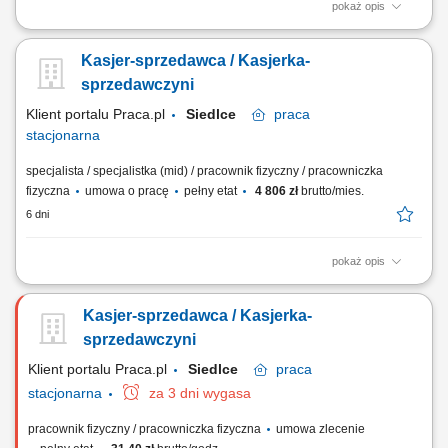
pokaż opis
bieżąca obsługa klientów oraz kasy fiskalnej; realizacja sprzedaży
zgodnie ze standardami obsługi; dbanie o estetykę ekspozycji
Kasjer-sprzedawca / Kasjerka-
produktów; kontrola dat ważności towarów; praca zmianowa w systemie
2-zmianowym; utrzymywanie porządku na stanowisku pracy;
sprzedawczyni
Klient portalu Praca.pl
Siedlce
praca
stacjonarna
specjalista / specjalistka (mid) / pracownik fizyczny / pracowniczka
fizyczna
umowa o pracę
pełny etat
4 806 zł
brutto/mies.
6 dni
pokaż opis
bieżąca obsługa klientów oraz kasy fiskalnej; realizacja sprzedaży
zgodnie ze standardami obsługi; dbanie o estetykę ekspozycji
Kasjer-sprzedawca / Kasjerka-
produktów; kontrola dat ważności towarów; praca zmianowa w systemie
2-zmianowym; utrzymywanie porządku na stanowisku pracy;
sprzedawczyni
Klient portalu Praca.pl
Siedlce
praca
stacjonarna
za 3 dni wygasa
pracownik fizyczny / pracowniczka fizyczna
umowa zlecenie