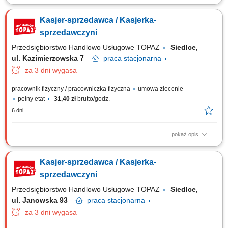
Twoje główne zadania: zapewnienie profesjonalnej obsługi Klientów
zgodnie ze standardami sieci Topaz obsługa kasy fiskalnej dbałość o
Kasjer-sprzedawca / Kasjerka-
właściwą ekspozycję produktów monitorowanie terminów przydatności do
spożycia
sprzedawczyni
Przedsiębiorstwo Handlowo Usługowe TOPAZ
Siedlce,
ul. Kazimierzowska 7
praca
stacjonarna
za 3 dni wygasa
pracownik fizyczny / pracowniczka fizyczna
umowa zlecenie
pełny etat
31,40 zł
brutto/godz.
6 dni
pokaż opis
Twoje główne zadania: zapewnienie profesjonalnej obsługi Klientów
zgodnie ze standardami sieci Topaz obsługa kasy fiskalnej dbałość o
Kasjer-sprzedawca / Kasjerka-
właściwą ekspozycję produktów monitorowanie terminów przydatności
do spożycia
sprzedawczyni
Przedsiębiorstwo Handlowo Usługowe TOPAZ
Siedlce,
ul. Janowska 93
praca
stacjonarna
za 3 dni wygasa