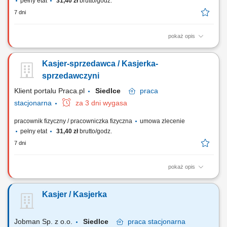
pełny etat
31,40 zł
brutto/godz.
7 dni
pokaż opis
profesjonalna obsługa klientów zgodnie ze standardami sklepu;
obsługa kasy fiskalnej i realizacja transakcji; dbanie o estetyczną
Kasjer-sprzedawca / Kasjerka-
ekspozycję towarów na sali sprzedaży; kontrola terminów ważności
produktów; praca w systemie zmianowym (2 zmiany) utrzymanie
sprzedawczyni
porządku w miejscu pracy;
Klient portalu Praca.pl
Siedlce
praca
stacjonarna
za 3 dni wygasa
pracownik fizyczny / pracowniczka fizyczna
umowa zlecenie
pełny etat
31,40 zł
brutto/godz.
7 dni
pokaż opis
profesjonalna obsługa klientów zgodnie ze standardami sklepu;
obsługa kasy fiskalnej i realizacja transakcji; dbanie o estetyczną
Kasjer / Kasjerka
ekspozycję towarów na sali sprzedaży; kontrola terminów ważności
produktów; praca w systemie zmianowym (2 zmiany) utrzymanie
porządku w miejscu pracy;
Jobman Sp. z o.o.
Siedlce
praca
stacjonarna