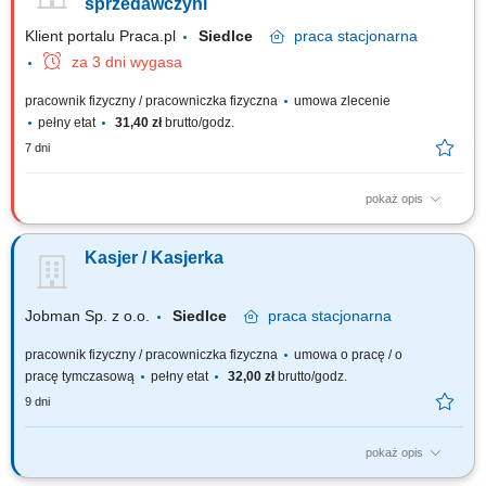
w systemie zmianowym (2 zmiany) utrzymanie porządku w miejscu pracy;
sprzedawczyni
Klient portalu Praca.pl
Siedlce
praca
stacjonarna
za 3 dni wygasa
pracownik fizyczny / pracowniczka fizyczna
umowa zlecenie
pełny etat
31,40 zł
brutto/godz.
7 dni
pokaż opis
profesjonalna obsługa klientów zgodnie ze standardami sklepu; obsługa
kasy fiskalnej i realizacja transakcji; dbanie o estetyczną ekspozycję
Kasjer / Kasjerka
towarów na sali sprzedaży; kontrola terminów ważności produktów; praca
w systemie zmianowym (2 zmiany) utrzymanie porządku w miejscu pracy;
Jobman Sp. z o.o.
Siedlce
praca
stacjonarna
pracownik fizyczny / pracowniczka fizyczna
umowa o pracę / o
pracę tymczasową
pełny etat
32,00 zł
brutto/godz.
9 dni
pokaż opis
Buduj z nami swoją kariere! Poszukiwany Kasjer/Kasjerka - Sklep