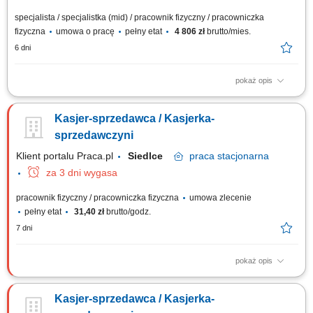
specjalista / specjalistka (mid) / pracownik fizyczny / pracowniczka
fizyczna
umowa o pracę
pełny etat
4 806 zł
brutto/mies.
6 dni
pokaż opis
bieżąca obsługa klientów oraz kasy fiskalnej; realizacja sprzedaży
zgodnie ze standardami obsługi; dbanie o estetykę ekspozycji produktów;
Kasjer-sprzedawca / Kasjerka-
kontrola dat ważności towarów; praca zmianowa w systemie 2-
zmianowym; utrzymywanie porządku na stanowisku pracy;
sprzedawczyni
Klient portalu Praca.pl
Siedlce
praca
stacjonarna
za 3 dni wygasa
pracownik fizyczny / pracowniczka fizyczna
umowa zlecenie
pełny etat
31,40 zł
brutto/godz.
7 dni
pokaż opis
profesjonalna obsługa klientów zgodnie ze standardami sklepu; obsługa
kasy fiskalnej i realizacja transakcji; dbanie o estetyczną ekspozycję
Kasjer-sprzedawca / Kasjerka-
towarów na sali sprzedaży; kontrola terminów ważności produktów; praca