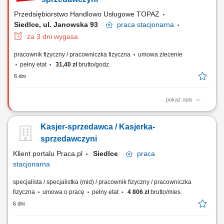
Przedsiębiorstwo Handlowo Usługowe TOPAZ
Siedlce, ul. Janowska 93
praca
stacjonarna
za 3 dni wygasa
pracownik fizyczny / pracowniczka fizyczna
umowa zlecenie
pełny etat
31,40 zł
brutto/godz.
6 dni
pokaż opis
Twoje główne zadania: zapewnienie profesjonalnej obsługi Klientów
zgodnie ze standardami sieci Topaz obsługa kasy fiskalnej dbałość o
Kasjer-sprzedawca / Kasjerka-
właściwą ekspozycję produktów monitorowanie terminów przydatności
do spożycia
sprzedawczyni
Klient portalu Praca.pl
Siedlce
praca
stacjonarna
specjalista / specjalistka (mid) / pracownik fizyczny / pracowniczka
fizyczna
umowa o pracę
pełny etat
4 806 zł
brutto/mies.
6 dni