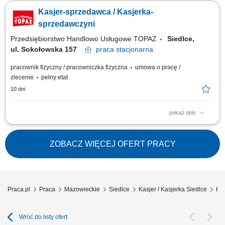
Budowlany Opis stanowiska: Poszukujemy osoby na stanowisko
Kasjer-sprzedawca / Kasjerka-
kasjerskie w sklepie budowlanym. Szukamy kogoś, kto nie tylko sprawnie
obsłuży klienta, ale też potrafi działać zespołowo, zachowując pozytywne
sprzedawczyni
nastawienie - nawet w...
Przedsiębiorstwo Handlowo Usługowe TOPAZ
Siedlce,
ul. Sokołowska 157
praca
stacjonarna
pracownik fizyczny / pracowniczka fizyczna
umowa o pracę /
zlecenie
pełny etat
10 dni
pokaż opis
Twoje zadania: Praca fizyczna w dziale warzyw i owoców. Obsługa kasy
fiskalnej. Profesjonalna obsługa klientów zgodnie ze standardami firmy.
Prawidłowa ekspozycja produktów. Kontrola terminów przydatności do
ZOBACZ WIĘCEJ OFERT PRACY
spożycia.
Praca.pl
Praca
Mazowieckie
Siedlce
Kasjer / Kasjerka Siedlce
Kas
Wróć do listy ofert