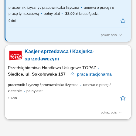
pracownik fizyczny / pracowniczka fizyczna
umowa o pracę / o
pracę tymczasową
pełny etat
32,00 zł
brutto/godz.
9 dni
pokaż opis
Buduj z nami swoją kariere! Poszukiwany Kasjer/Kasjerka - Sklep
Budowlany Opis stanowiska: Poszukujemy osoby na stanowisko
Kasjer-sprzedawca / Kasjerka-
kasjerskie w sklepie budowlanym. Szukamy kogoś, kto nie tylko
sprawnie obsłuży klienta, ale też potrafi działać zespołowo, zachowując
sprzedawczyni
pozytywne nastawienie - nawet w...
Przedsiębiorstwo Handlowo Usługowe TOPAZ
Siedlce, ul. Sokołowska 157
praca
stacjonarna
pracownik fizyczny / pracowniczka fizyczna
umowa o pracę /
zlecenie
pełny etat
10 dni
pokaż opis
Twoje zadania: Praca fizyczna w dziale warzyw i owoców. Obsługa kasy
fiskalnej. Profesjonalna obsługa klientów zgodnie ze standardami firmy.
Prawidłowa ekspozycja produktów. Kontrola terminów przydatności do
spożycia.