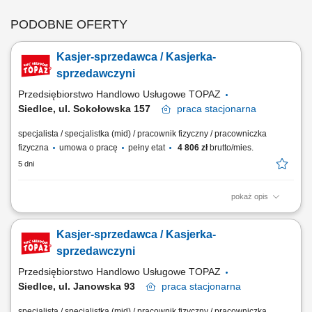
PODOBNE OFERTY
Kasjer-sprzedawca / Kasjerka-
sprzedawczyni
Przedsiębiorstwo Handlowo Usługowe TOPAZ
Siedlce, ul. Sokołowska 157
praca
stacjonarna
specjalista / specjalistka (mid) / pracownik fizyczny / pracowniczka
fizyczna
umowa o pracę
pełny etat
4 806 zł
brutto/mies.
5 dni
pokaż opis
Twoje główne zadania: zapewnienie profesjonalnej obsługi Klientów
zgodnie ze standardami sieci Topaz obsługa kasy fiskalnej dbałość o
Kasjer-sprzedawca / Kasjerka-
właściwą ekspozycję produktów monitorowanie terminów przydatności
do spożycia
sprzedawczyni
Przedsiębiorstwo Handlowo Usługowe TOPAZ
Siedlce, ul. Janowska 93
praca
stacjonarna
specjalista / specjalistka (mid) / pracownik fizyczny / pracowniczka