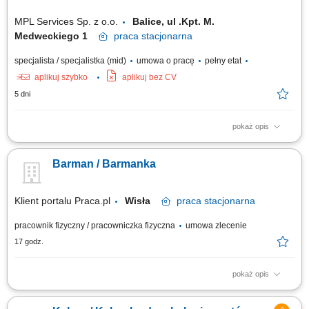
MPL Services Sp. z o.o.
Balice, ul .Kpt. M.
Medweckiego 1
praca
stacjonarna
specjalista / specjalistka (mid)
umowa o pracę
pełny etat
aplikuj szybko
aplikuj bez CV
5 dni
pokaż opis
Opis stanowiska pracy Staranne prowadzenie sprzedaży bezpośredniej
na rzecz konsumentów; Dbałość o wysoki standard oraz jakość usług;
Barman / Barmanka
Bieżące utrzymanie czystości w podległym punkcie sprzedaży;
Przyjmowanie i realizacja zamówień konsumenta; Wymagania
Doświadczenie na podobnym...
Klient portalu Praca.pl
Wisła
praca
stacjonarna
pracownik fizyczny / pracowniczka fizyczna
umowa zlecenie
17 godz.
pokaż opis
Obsługa gości w barze oraz profesjonalne doradztwo w wyborze
napojów; Przygotowywanie koktajli i napojów zgodnie z obowiązującymi