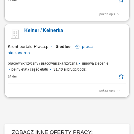
12 dni
pokaż opis
Opis stanowiska: Obsługa Gości restauracji zgodnie z ustalonymi
standardami i zasadami kultury serwisu. Przyjmowanie zamówień,
Kelner / Kelnerka
udzielanie informacji o menu i polecanie dodatkowych dań lub napojów.
Współpraca z kuchnią i barem w celu sprawnej realizacji zamówień.
Utrzymywanie czystości i...
Klient portalu Praca.pl
Siedlce
praca
stacjonarna
pracownik fizyczny / pracowniczka fizyczna
umowa zlecenie
pełny etat / część etatu
31,40 zł
brutto/godz.
14 dni
pokaż opis
Kompleksowa obsługa Gości i dbanie o wysoki standard serwisu;
Przyjmowanie zamówień oraz serwowanie dań i napojów; Doradzanie
Gościom w wyborze pozycji z menu i produktów dodatkowych;
Współpraca z kuchnią oraz pozostałymi członkami zespołu
gastronomicznego; Dbanie o estetykę sali oraz...
ZOBACZ INNE OFERTY PRACY: