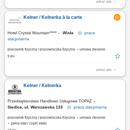
pokaż opis
Czym będziesz się zajmować? Profesjonalnie obsługiwać gości w
restauracji à la carte; Doradzać gościom w wyborze dań i napojów;
Kelner / Kelnerka à la carte
Aktywnie promować ofertę restauracji à la carte; Dbać o czystość i
estetykę restauracji/lobby baru; Współpracować z zespołem barmanów i
pracowników...
Hotel Crystal Mountain*****
Wisła
praca
stacjonarna
pracownik fizyczny / pracowniczka fizyczna
umowa zlecenie
9 dni
pokaż opis
Czym będziesz się zajmować? profesjonalnie obsługiwać gości w
restauracji à la carte; doradzać gościom w wyborze dań i napojów;
Kelner / Kelnerka
aktywnie promować ofertę restauracji à la carte; dbać o czystość i
estetykę restauracji/lobby baru; współpracować z zespołem barmanów i
pracowników...
Przedsiębiorstwo Handlowo Usługowe TOPAZ
Siedlce, ul. Warszawska 133
praca
stacjonarna
pracownik fizyczny / pracowniczka fizyczna
umowa zlecenie
pełny etat / część etatu