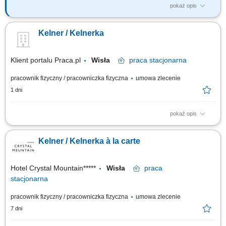
pokaż opis
Twoje główne zadania: obsługa Gości i serwowanie potraw zgodnie z
obowiązującymi standardami jakości obsługi; znajomość karty menu i
Kelner / Kelnerka
proponowanie dodatkowych potraw/napoi; stała współpraca z zespołem
kuchni, baru itd. dbałość o czystość i porządek w miejscu pracy; obsługa
maszyn...
Klient portalu Praca.pl
Wisła
praca
stacjonarna
pracownik fizyczny / pracowniczka fizyczna
umowa zlecenie
1 dni
pokaż opis
Profesjonalna obsługa gości w restauracji à la carte oraz lobby barze;
Doradztwo w wyborze dań i napojów oraz aktywna promocja oferty;
Kelner / Kelnerka à la carte
Dbanie o estetykę, ład i czystość w strefie gastronomicznej; Współpraca z
kuchnią oraz zespołem barmańskim; Wsparcie przy organizacji
bankietów,...
Hotel Crystal Mountain*****
Wisła
praca
stacjonarna
pracownik fizyczny / pracowniczka fizyczna
umowa zlecenie
7 dni