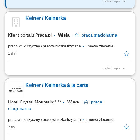
pokaż opis
Twoje główne zadania: obsługa Gości i serwowanie potraw zgodnie z
obowiązującymi standardami jakości obsługi; znajomość karty menu i
Kelner / Kelnerka
proponowanie dodatkowych potraw/napoi; stała współpraca z
zespołem kuchni, baru itd. dbałość o czystość i porządek w miejscu
pracy; obsługa maszyn...
Klient portalu Praca.pl
Wisła
praca
stacjonarna
pracownik fizyczny / pracowniczka fizyczna
umowa zlecenie
1 dni
pokaż opis
Profesjonalna obsługa gości w restauracji à la carte oraz lobby barze;
Doradztwo w wyborze dań i napojów oraz aktywna promocja oferty;
Kelner / Kelnerka à la carte
Dbanie o estetykę, ład i czystość w strefie gastronomicznej; Współpraca
z kuchnią oraz zespołem barmańskim; Wsparcie przy organizacji
bankietów,...
Hotel Crystal Mountain*****
Wisła
praca
stacjonarna
pracownik fizyczny / pracowniczka fizyczna
umowa zlecenie
7 dni