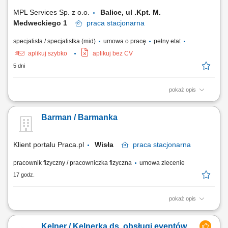
MPL Services Sp. z o.o.
Balice, ul .Kpt. M.
Medweckiego 1
praca
stacjonarna
specjalista / specjalistka (mid)
umowa o pracę
pełny etat
aplikuj szybko
aplikuj bez CV
5 dni
pokaż opis
Opis stanowiska pracy Staranne prowadzenie sprzedaży bezpośredniej
na rzecz konsumentów; Dbałość o wysoki standard oraz jakość usług;
Barman / Barmanka
Bieżące utrzymanie czystości w podległym punkcie sprzedaży;
Przyjmowanie i realizacja zamówień konsumenta; Wymagania
Doświadczenie na podobnym...
Klient portalu Praca.pl
Wisła
praca
stacjonarna
pracownik fizyczny / pracowniczka fizyczna
umowa zlecenie
17 godz.
pokaż opis
Obsługa gości w barze oraz profesjonalne doradztwo w wyborze
napojów; Przygotowywanie koktajli i napojów zgodnie z
Kelner / Kelnerka ds. obsługi eventów