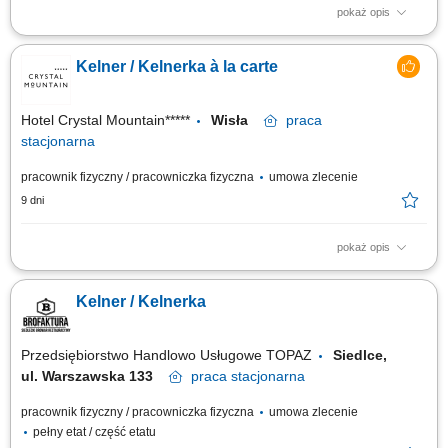
pokaż opis
Czym będziesz się zajmować? Profesjonalnie obsługiwać gości w
restauracji à la carte; Doradzać gościom w wyborze dań i napojów;
Kelner / Kelnerka à la carte
Aktywnie promować ofertę restauracji à la carte; Dbać o czystość i
estetykę restauracji/lobby baru; Współpracować z zespołem barmanów i
pracowników...
Hotel Crystal Mountain*****
Wisła
praca
stacjonarna
pracownik fizyczny / pracowniczka fizyczna
umowa zlecenie
9 dni
pokaż opis
Czym będziesz się zajmować? profesjonalnie obsługiwać gości w
restauracji à la carte; doradzać gościom w wyborze dań i napojów;
Kelner / Kelnerka
aktywnie promować ofertę restauracji à la carte; dbać o czystość i estetykę
restauracji/lobby baru; współpracować z zespołem barmanów i
pracowników...
Przedsiębiorstwo Handlowo Usługowe TOPAZ
Siedlce,
ul. Warszawska 133
praca
stacjonarna
pracownik fizyczny / pracowniczka fizyczna
umowa zlecenie
pełny etat / część etatu