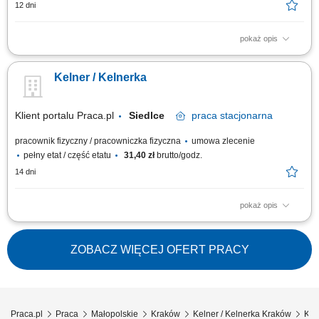
12 dni
pokaż opis
Opis stanowiska: Obsługa Gości restauracji zgodnie z ustalonymi
standardami i zasadami kultury serwisu. Przyjmowanie zamówień,
Kelner / Kelnerka
udzielanie informacji o menu i polecanie dodatkowych dań lub napojów.
Współpraca z kuchnią i barem w celu sprawnej realizacji zamówień.
Utrzymywanie czystości i...
Klient portalu Praca.pl
Siedlce
praca
stacjonarna
pracownik fizyczny / pracowniczka fizyczna
umowa zlecenie
pełny etat / część etatu
31,40 zł
brutto/godz.
14 dni
pokaż opis
Kompleksowa obsługa Gości i dbanie o wysoki standard serwisu;
Przyjmowanie zamówień oraz serwowanie dań i napojów; Doradzanie
Gościom w wyborze pozycji z menu i produktów dodatkowych;
ZOBACZ WIĘCEJ OFERT PRACY
Współpraca z kuchnią oraz pozostałymi członkami zespołu
gastronomicznego; Dbanie o estetykę sali oraz...
Praca.pl
Praca
Małopolskie
Kraków
Kelner / Kelnerka Kraków
Kel