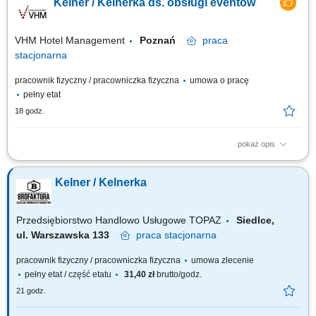
Kelner / Kelnerka ds. obsługi eventów
recepturami; Dbanie o porządek, czystość oraz właściwy asortyment na
stanowisku pracy; Współpraca z zespołem kelnerskim i personelem
kuchni;
VHM Hotel Management
Poznań
praca
stacjonarna
pracownik fizyczny / pracowniczka fizyczna
umowa o pracę
pełny etat
18 godz.
pokaż opis
Twoja misja kompleksowa obsługa gości podczas konferencji, bankietów
oraz pozostałych wydarzeń organizowanych w hotelu, przygotowanie sal
Kelner / Kelnerka
zgodnie z wytycznymi dotyczącymi danego wydarzenia, serwis dań i
napojów zgodnie z obowiązującymi standardami obsługi, dbałość o
estetykę sal...
Przedsiębiorstwo Handlowo Usługowe TOPAZ
Siedlce,
ul. Warszawska 133
praca
stacjonarna
pracownik fizyczny / pracowniczka fizyczna
umowa zlecenie
pełny etat / część etatu
31,40 zł
brutto/godz.
21 godz.