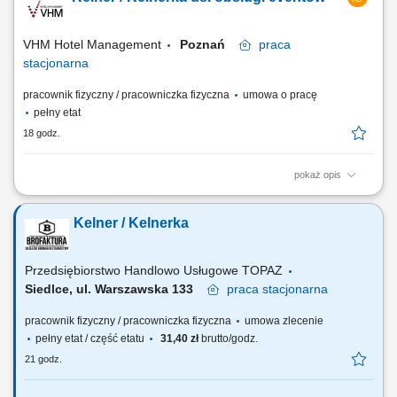
obowiązującymi recepturami; Dbanie o porządek, czystość oraz
właściwy asortyment na stanowisku pracy; Współpraca z zespołem
kelnerskim i personelem kuchni;
VHM Hotel Management
Poznań
praca
stacjonarna
pracownik fizyczny / pracowniczka fizyczna
umowa o pracę
pełny etat
18 godz.
pokaż opis
Twoja misja kompleksowa obsługa gości podczas konferencji,
bankietów oraz pozostałych wydarzeń organizowanych w hotelu,
Kelner / Kelnerka
przygotowanie sal zgodnie z wytycznymi dotyczącymi danego
wydarzenia, serwis dań i napojów zgodnie z obowiązującymi
standardami obsługi, dbałość o estetykę sal...
Przedsiębiorstwo Handlowo Usługowe TOPAZ
Siedlce, ul. Warszawska 133
praca
stacjonarna
pracownik fizyczny / pracowniczka fizyczna
umowa zlecenie
pełny etat / część etatu
31,40 zł
brutto/godz.
21 godz.