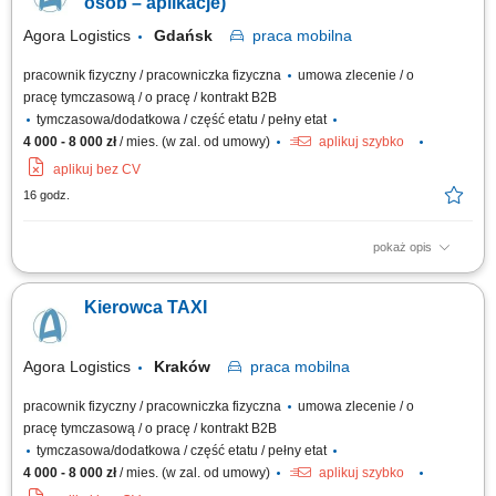
rozpoczęciem pracy, m.in.: oświetlenie, kierunkowskazy, sygnał
osób – aplikacje)
dźwiękowy, hamulce, ogumienie,...
Agora Logistics
Gdańsk
praca
mobilna
pracownik fizyczny / pracowniczka fizyczna
umowa zlecenie / o
pracę tymczasową / o pracę / kontrakt B2B
tymczasowa/dodatkowa / część etatu / pełny etat
4 000 - 8 000 zł
/ mies. (w zal. od umowy)
aplikuj szybko
aplikuj bez CV
16 godz.
pokaż opis
Zakres obowiązków: Prowadzenie przewozów osób w Krakowie z
wykorzystaniem aplikacji (Uber, Bolt, FreeNow, iTaxi oraz rozwiązania
Kierowca TAXI
„zamiast taksometru”) Kontrola stanu technicznego auta przed
rozpoczęciem pracy, m.in.: oświetlenie, kierunkowskazy, sygnał
dźwiękowy, hamulce, ogumienie,...
Agora Logistics
Kraków
praca
mobilna
pracownik fizyczny / pracowniczka fizyczna
umowa zlecenie / o
pracę tymczasową / o pracę / kontrakt B2B
tymczasowa/dodatkowa / część etatu / pełny etat
4 000 - 8 000 zł
/ mies. (w zal. od umowy)
aplikuj szybko