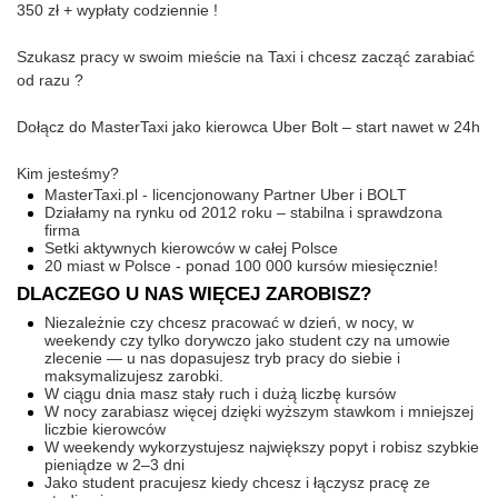
350 zł + wypłaty codziennie !
Szukasz pracy w swoim mieście na Taxi i chcesz zacząć zarabiać
od razu ?
Dołącz do MasterTaxi jako kierowca Uber Bolt – start nawet w 24h
Kim jesteśmy?
MasterTaxi.pl - licencjonowany Partner Uber i BOLT
Działamy na rynku od 2012 roku – stabilna i sprawdzona
firma
Setki aktywnych kierowców w całej Polsce
20 miast w Polsce - ponad 100 000 kursów miesięcznie!
DLACZEGO U NAS WIĘCEJ ZAROBISZ?
Niezależnie czy chcesz pracować w dzień, w nocy, w
weekendy czy tylko dorywczo jako student czy na umowie
zlecenie — u nas dopasujesz tryb pracy do siebie i
maksymalizujesz zarobki.
W ciągu dnia masz stały ruch i dużą liczbę kursów
W nocy zarabiasz więcej dzięki wyższym stawkom i mniejszej
liczbie kierowców
W weekendy wykorzystujesz największy popyt i robisz szybkie
pieniądze w 2–3 dni
Jako student pracujesz kiedy chcesz i łączysz pracę ze