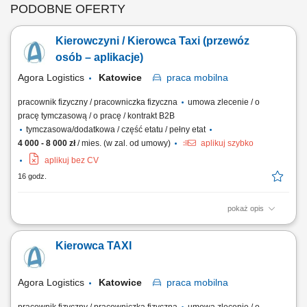
PODOBNE OFERTY
Kierowczyni / Kierowca Taxi (przewóz
osób – aplikacje)
Agora Logistics
Katowice
praca
mobilna
pracownik fizyczny / pracowniczka fizyczna
umowa zlecenie / o
pracę tymczasową / o pracę / kontrakt B2B
tymczasowa/dodatkowa / część etatu / pełny etat
4 000 - 8 000 zł
/ mies. (w zal. od umowy)
aplikuj szybko
aplikuj bez CV
16 godz.
pokaż opis
Zakres obowiązków: Prowadzenie przewozów osób w Krakowie z
wykorzystaniem aplikacji (Uber, Bolt, FreeNow, iTaxi oraz rozwiązania
Kierowca TAXI
„zamiast taksometru”) Kontrola stanu technicznego auta przed
rozpoczęciem pracy, m.in.: oświetlenie, kierunkowskazy, sygnał
dźwiękowy, hamulce, ogumienie,...
Agora Logistics
Katowice
praca
mobilna