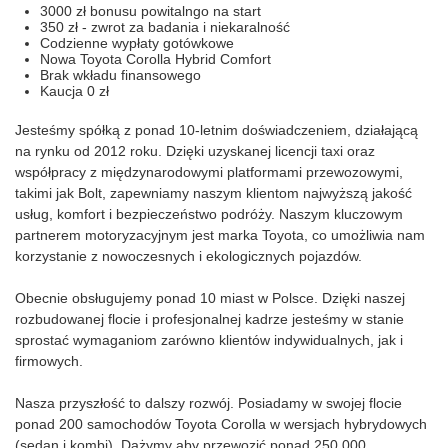
3000 zł bonusu powitalngo na start
350 zł - zwrot za badania i niekaralność
Codzienne wypłaty gotówkowe
Nowa Toyota Corolla Hybrid Comfort
Brak wkładu finansowego
Kaucja 0 zł
Jesteśmy spółką z ponad 10-letnim doświadczeniem, działającą
na rynku od 2012 roku. Dzięki uzyskanej licencji taxi oraz
współpracy z międzynarodowymi platformami przewozowymi,
takimi jak Bolt, zapewniamy naszym klientom najwyższą jakość
usług, komfort i bezpieczeństwo podróży. Naszym kluczowym
partnerem motoryzacyjnym jest marka Toyota, co umożliwia nam
korzystanie z nowoczesnych i ekologicznych pojazdów.
Obecnie obsługujemy ponad 10 miast w Polsce. Dzięki naszej
rozbudowanej flocie i profesjonalnej kadrze jesteśmy w stanie
sprostać wymaganiom zarówno klientów indywidualnych, jak i
firmowych.
Nasza przyszłość to dalszy rozwój. Posiadamy w swojej flocie
ponad 200 samochodów Toyota Corolla w wersjach hybrydowych
(sedan i kombi). Dążymy aby przewozić ponad 250 000