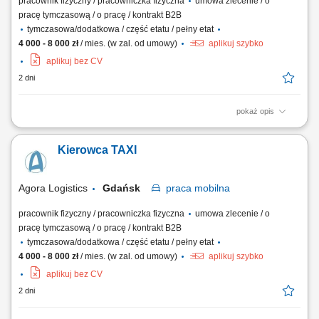
pracownik fizyczny / pracowniczka fizyczna
umowa zlecenie / o
pracę tymczasową / o pracę / kontrakt B2B
tymczasowa/dodatkowa / część etatu / pełny etat
4 000 - 8 000 zł
/ mies. (w zal. od umowy)
aplikuj szybko
aplikuj bez CV
2 dni
pokaż opis
Opis stanowiska: sprawdzanie stanu technicznego samochodu do
przewozu osób, tj.: prawidłowości działania sygnału dźwiękowego,
Kierowca TAXI
kierunkowskazów, oświetlenia zewnętrznego i wewnętrznego,
hamulców, stanu ogumienia,wyposażenia samochodu w trójkąt
ostrzegawczy, gaśnicę oraz w apteczkę...
Agora Logistics
Gdańsk
praca
mobilna
pracownik fizyczny / pracowniczka fizyczna
umowa zlecenie / o
pracę tymczasową / o pracę / kontrakt B2B
tymczasowa/dodatkowa / część etatu / pełny etat
4 000 - 8 000 zł
/ mies. (w zal. od umowy)
aplikuj szybko
aplikuj bez CV
2 dni