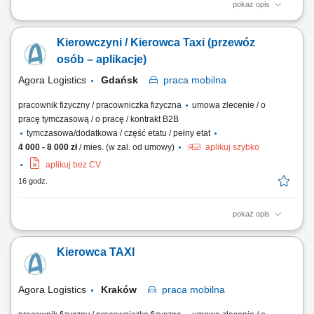
pokaż opis
Zakres obowiązków: Prowadzenie przewozów osób w Krakowie z
wykorzystaniem aplikacji (Uber, Bolt, FreeNow, iTaxi oraz rozwiązania
Kierowczyni / Kierowca Taxi (przewóz
„zamiast taksometru”) Kontrola stanu technicznego auta przed
rozpoczęciem pracy, m.in.: oświetlenie, kierunkowskazy, sygnał
osób – aplikacje)
dźwiękowy, hamulce, ogumienie,...
Agora Logistics
Gdańsk
praca
mobilna
pracownik fizyczny / pracowniczka fizyczna
umowa zlecenie / o
pracę tymczasową / o pracę / kontrakt B2B
tymczasowa/dodatkowa / część etatu / pełny etat
4 000 - 8 000 zł
/ mies. (w zal. od umowy)
aplikuj szybko
aplikuj bez CV
16 godz.
pokaż opis
Zakres obowiązków: Prowadzenie przewozów osób w Krakowie z
wykorzystaniem aplikacji (Uber, Bolt, FreeNow, iTaxi oraz rozwiązania
Kierowca TAXI
„zamiast taksometru”) Kontrola stanu technicznego auta przed
rozpoczęciem pracy, m.in.: oświetlenie, kierunkowskazy, sygnał
dźwiękowy, hamulce, ogumienie,...
Agora Logistics
Kraków
praca
mobilna