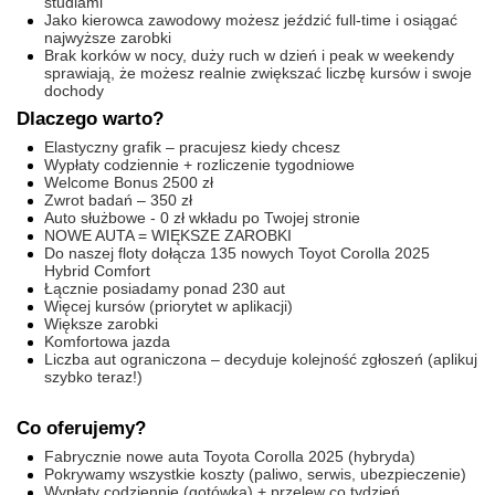
studiami
Jako kierowca zawodowy możesz jeździć full-time i osiągać
najwyższe zarobki
Brak korków w nocy, duży ruch w dzień i peak w weekendy
sprawiają, że możesz realnie zwiększać liczbę kursów i swoje
dochody
Dlaczego warto?
Elastyczny grafik – pracujesz kiedy chcesz
Wypłaty codziennie + rozliczenie tygodniowe
Welcome Bonus 2500 zł
Zwrot badań – 350 zł
Auto służbowe - 0 zł wkładu po Twojej stronie
NOWE AUTA = WIĘKSZE ZAROBKI
Do naszej floty dołącza 135 nowych Toyot Corolla 2025
Hybrid Comfort
Łącznie posiadamy ponad 230 aut
Więcej kursów (priorytet w aplikacji)
Większe zarobki
Komfortowa jazda
Liczba aut ograniczona – decyduje kolejność zgłoszeń (aplikuj
szybko teraz!)
Co oferujemy?
Fabrycznie nowe auta Toyota Corolla 2025 (hybryda)
Pokrywamy wszystkie koszty (paliwo, serwis, ubezpieczenie)
Wypłaty codziennie (gotówka) + przelew co tydzień