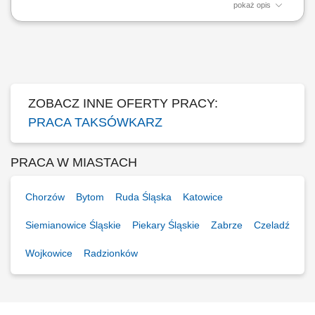
pokaż opis
Opis stanowiska: sprawdzanie stanu technicznego samochodu do
przewozu osób, tj.: prawidłowości działania sygnału dźwiękowego,
kierunkowskazów, oświetlenia zewnętrznego i wewnętrznego,
hamulców, stanu ogumienia,wyposażenia samochodu w trójkąt
ostrzegawczy, gaśnicę oraz w apteczkę...
ZOBACZ INNE OFERTY PRACY:
PRACA TAKSÓWKARZ
PRACA W MIASTACH
Chorzów
Bytom
Ruda Śląska
Katowice
Siemianowice Śląskie
Piekary Śląskie
Zabrze
Czeladź
Wojkowice
Radzionków