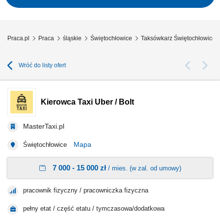
stanu ogumienia,wyposażenia samochodu w trójkąt ostrzegawczy,
gaśnicę oraz w apteczkę...
Praca.pl
Praca
śląskie
Świętochłowice
Taksówkarz Świętochłowice
Wróć do listy ofert
Kierowca Taxi Uber / Bolt
MasterTaxi.pl
Mapa
Świętochłowice
7 000 - 15 000 zł
/ mies. (w zal. od umowy)
pracownik fizyczny / pracowniczka fizyczna
pełny etat / część etatu / tymczasowa/dodatkowa