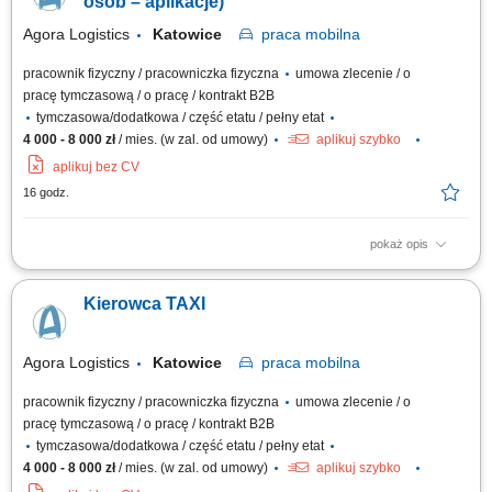
osób – aplikacje)
Agora Logistics
Katowice
praca
mobilna
pracownik fizyczny / pracowniczka fizyczna
umowa zlecenie / o
pracę tymczasową / o pracę / kontrakt B2B
tymczasowa/dodatkowa / część etatu / pełny etat
4 000 - 8 000 zł
/ mies. (w zal. od umowy)
aplikuj szybko
aplikuj bez CV
16 godz.
pokaż opis
Zakres obowiązków: Prowadzenie przewozów osób w Krakowie z
wykorzystaniem aplikacji (Uber, Bolt, FreeNow, iTaxi oraz rozwiązania
Kierowca TAXI
„zamiast taksometru”) Kontrola stanu technicznego auta przed
rozpoczęciem pracy, m.in.: oświetlenie, kierunkowskazy, sygnał
dźwiękowy, hamulce, ogumienie,...
Agora Logistics
Katowice
praca
mobilna
pracownik fizyczny / pracowniczka fizyczna
umowa zlecenie / o
pracę tymczasową / o pracę / kontrakt B2B
tymczasowa/dodatkowa / część etatu / pełny etat
4 000 - 8 000 zł
/ mies. (w zal. od umowy)
aplikuj szybko