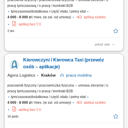
pracownik fizyczny / pracowniczka fizyczna
umowa zlecenie / o
pracę tymczasową / o pracę / kontrakt B2B
tymczasowa/dodatkowa / część etatu / pełny etat
4 000 - 8 000 zł
/ mies. (w zal. od umowy)
aplikuj szybko
aplikuj bez CV
2 dni
pokaż opis
Opis stanowiska: sprawdzanie stanu technicznego samochodu do
przewozu osób, tj.: prawidłowości działania sygnału dźwiękowego,
Kierowczyni / Kierowca Taxi (przewóz
kierunkowskazów, oświetlenia zewnętrznego i wewnętrznego,
hamulców, stanu ogumienia,wyposażenia samochodu w trójkąt
osób – aplikacje)
ostrzegawczy, gaśnicę oraz w apteczkę...
Agora Logistics
Kraków
praca
mobilna
pracownik fizyczny / pracowniczka fizyczna
umowa zlecenie / o
pracę tymczasową / o pracę / kontrakt B2B
tymczasowa/dodatkowa / część etatu / pełny etat
4 000 - 8 000 zł
/ mies. (w zal. od umowy)
aplikuj szybko
aplikuj bez CV
16 godz.