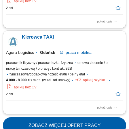
aplikuj bez CV
2 dni
pokaż opis
Opis stanowiska: sprawdzanie stanu technicznego samochodu do
przewozu osób, tj.: prawidłowości działania sygnału dźwiękowego,
Kierowca TAXI
kierunkowskazów, oświetlenia zewnętrznego i wewnętrznego, hamulców,
stanu ogumienia,wyposażenia samochodu w trójkąt ostrzegawczy,
gaśnicę oraz w apteczkę...
Agora Logistics
Gdańsk
praca
mobilna
pracownik fizyczny / pracowniczka fizyczna
umowa zlecenie / o
pracę tymczasową / o pracę / kontrakt B2B
tymczasowa/dodatkowa / część etatu / pełny etat
4 000 - 8 000 zł
/ mies. (w zal. od umowy)
aplikuj szybko
aplikuj bez CV
2 dni
pokaż opis
Opis stanowiska: sprawdzanie stanu technicznego samochodu do
przewozu osób, tj.: prawidłowości działania sygnału dźwiękowego,
kierunkowskazów, oświetlenia zewnętrznego i wewnętrznego, hamulców,
ZOBACZ WIĘCEJ OFERT PRACY