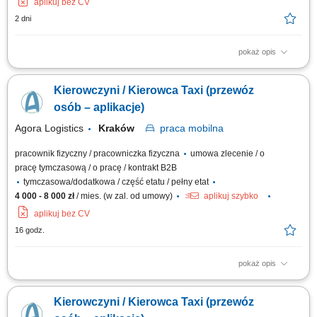
aplikuj bez CV
2 dni
pokaż opis
Opis stanowiska: sprawdzanie stanu technicznego samochodu do
przewozu osób, tj.: prawidłowości działania sygnału dźwiękowego,
Kierowczyni / Kierowca Taxi (przewóz
kierunkowskazów, oświetlenia zewnętrznego i wewnętrznego, hamulców,
stanu ogumienia,wyposażenia samochodu w trójkąt ostrzegawczy,
osób – aplikacje)
gaśnicę oraz w apteczkę...
Agora Logistics
Kraków
praca
mobilna
pracownik fizyczny / pracowniczka fizyczna
umowa zlecenie / o
pracę tymczasową / o pracę / kontrakt B2B
tymczasowa/dodatkowa / część etatu / pełny etat
4 000 - 8 000 zł
/ mies. (w zal. od umowy)
aplikuj szybko
aplikuj bez CV
16 godz.
pokaż opis
Zakres obowiązków: Prowadzenie przewozów osób w Krakowie z
wykorzystaniem aplikacji (Uber, Bolt, FreeNow, iTaxi oraz rozwiązania
Kierowczyni / Kierowca Taxi (przewóz
„zamiast taksometru”) Kontrola stanu technicznego auta przed