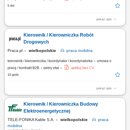
5 dni
pokaż opis
organizowanie i nadzorowanie realizacji robót mostowych zgodnie z
dokumentacją techniczną, harmonogramem oraz budżetem inwestycji;
Kierownik / Kierowniczka Robót
koordynowanie pracy zespołów wykonawczych i podwykonawców oraz
kontrola jakości wykonywanych prac; prowadzenie dokumentacji
Drogowych
budowy, w tym dziennika robót i...
Praca.pl
wielkopolskie
praca
mobilna
kierownik / kierowniczka / koordynator / koordynatorka
umowa o
pracę / kontrakt B2B
pełny etat
aplikuj bez CV
10 godz.
pokaż opis
Opis stanowiska: Zarządzanie realizacją inwestycji drogowych od strony
organizacyjnej i technicznej. Nadzór nad przebiegiem robót zgodnie z
Kierownik / Kierowniczka Budowy
projektem, harmonogramem oraz założonym budżetem.
Koordynowanie pracy pracowników własnych oraz podwykonawców.
Elektroenergetycznej
Kontrola wykonania robót pod względem...
TELE-FONIKA Kable S.A.
wielkopolskie
praca
mobilna