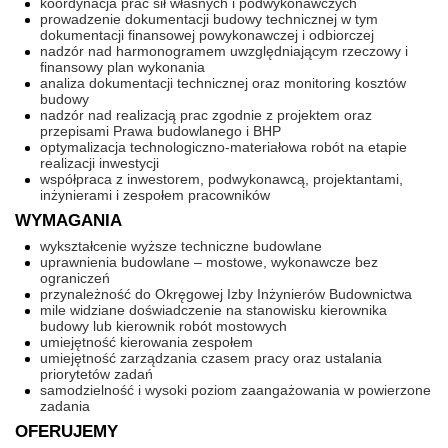
koordynacja prac sił własnych i podwykonawczych
prowadzenie dokumentacji budowy technicznej w tym
dokumentacji finansowej powykonawczej i odbiorczej
nadzór nad harmonogramem uwzględniającym rzeczowy i
finansowy plan wykonania
analiza dokumentacji technicznej oraz monitoring kosztów
budowy
nadzór nad realizacją prac zgodnie z projektem oraz
przepisami Prawa budowlanego i BHP
optymalizacja technologiczno-materiałowa robót na etapie
realizacji inwestycji
współpraca z inwestorem, podwykonawcą, projektantami,
inżynierami i zespołem pracowników
WYMAGANIA
wykształcenie wyższe techniczne budowlane
uprawnienia budowlane – mostowe, wykonawcze bez
ograniczeń
przynależność do Okręgowej Izby Inżynierów Budownictwa
mile widziane doświadczenie na stanowisku kierownika
budowy lub kierownik robót mostowych
umiejętność kierowania zespołem
umiejętność zarządzania czasem pracy oraz ustalania
priorytetów zadań
samodzielność i wysoki poziom zaangażowania w powierzone
zadania
OFERUJEMY