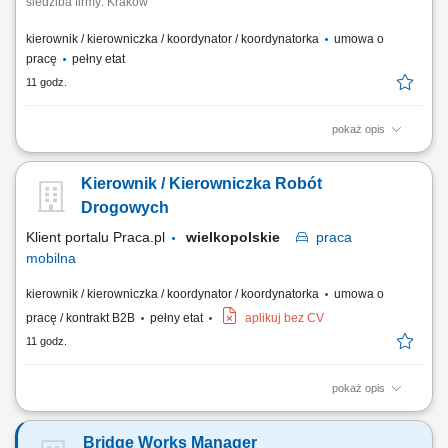
siedziba firmy: Kraków
kierownik / kierowniczka / koordynator / koordynatorka
umowa o
pracę
pełny etat
11 godz.
pokaż opis
Miejsce pracy stacjonarnej: Kraków lub Myślenice oraz budowy na
terenie całej Polski Forma zatrudnienia: umowa o pracę Opis
Kierownik / Kierowniczka Robót
stanowiska prowadzenie inwestycji związanych z budową linii
kablowych wysokiego napięcia oraz magazynów energii;
Drogowych
koordynowanie prac budowlanych zgodnie z harmonogramem,...
Klient portalu Praca.pl
wielkopolskie
praca
mobilna
kierownik / kierowniczka / koordynator / koordynatorka
umowa o
pracę / kontrakt B2B
pełny etat
aplikuj bez CV
11 godz.
pokaż opis
Zarządzanie realizacją robót drogowych zgodnie z dokumentacją,
harmonogramem i budżetem. Nadzór nad jakością wykonywanych prac
Bridge Works Manager
oraz przestrzeganiem przepisów BHP. Koordynowanie pracy zespołów