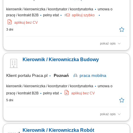
kierownik / kierowniczka / koordynator / koordynatorka
umowa o
pracę / kontrakt B2B
pełny etat
aplikuj szybko
aplikuj bez CV
3 dni
pokaż opis
ZADANIA: kierowanie, koordynowanie i nadzór prac na budowie w
oparciu o wymagania kontraktu, dokumentację techniczną, budżet,
Kierownik / Kierowniczka Budowy
harmonogram oraz zgodnie z wymaganiami BHP; analiza dokumentacji
technicznej i monitoring kosztów budowy; nadzór i kontrola nad jakością i
terminowością wykonywania...
Klient portalu Praca.pl
Poznań
praca
mobilna
kierownik / kierowniczka / koordynator / koordynatorka
umowa o
pracę / kontrakt B2B
pełny etat
aplikuj bez CV
5 dni
pokaż opis
organizowanie i nadzorowanie realizacji robót mostowych zgodnie z
dokumentacją techniczną, harmonogramem oraz budżetem inwestycji;
Kierownik / Kierowniczka Robót
koordynowanie pracy zespołów wykonawczych i podwykonawców oraz