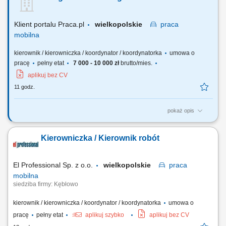
wykonawczych i podwykonawców. Kontrola kosztów inwestycji oraz
prowadzenie dokumentacji budowy....
Klient portalu Praca.pl
wielkopolskie
praca
mobilna
kierownik / kierowniczka / koordynator / koordynatorka
umowa o
pracę
pełny etat
7 000 - 10 000 zł
brutto/mies.
aplikuj bez CV
11 godz.
pokaż opis
Planowanie i zarządzanie placem budowy; Koordynacja prac własnych
i podwykonawców; Zarządzanie dokumentacją techniczną i finansową;
Kierowniczka / Kierownik robót
Nadzór nad harmonogramem projektu; Analiza techniczna i kontrola
kosztów; Zapewnienie zgodności prac z wymogami prawnymi i
standardami bezpieczeństwa;
El Professional Sp. z o.o.
wielkopolskie
praca
mobilna
siedziba firmy: Kębłowo
kierownik / kierowniczka / koordynator / koordynatorka
umowa o
pracę
pełny etat
aplikuj szybko
aplikuj bez CV