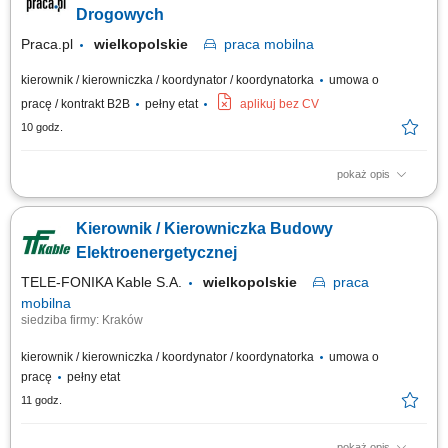
kontrola jakości wykonywanych prac; prowadzenie dokumentacji budowy,
Drogowych
w tym dziennika robót i...
Praca.pl
wielkopolskie
praca
mobilna
kierownik / kierowniczka / koordynator / koordynatorka
umowa o
pracę / kontrakt B2B
pełny etat
aplikuj bez CV
10 godz.
pokaż opis
Opis stanowiska: Zarządzanie realizacją inwestycji drogowych od strony
organizacyjnej i technicznej. Nadzór nad przebiegiem robót zgodnie z
Kierownik / Kierowniczka Budowy
projektem, harmonogramem oraz założonym budżetem. Koordynowanie
pracy pracowników własnych oraz podwykonawców. Kontrola wykonania
Elektroenergetycznej
robót pod względem...
TELE-FONIKA Kable S.A.
wielkopolskie
praca
mobilna
siedziba firmy: Kraków
kierownik / kierowniczka / koordynator / koordynatorka
umowa o
pracę
pełny etat
11 godz.
pokaż opis