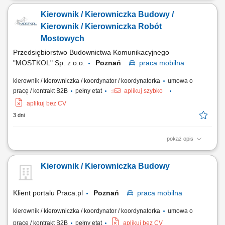
koordynacja prac sił własnych i podwykonawczych; prowadzenie
Kierownik / Kierowniczka Budowy /
dokumentacji budowy technicznej w tym dokumentacji finansowej
powykonawczej i odbiorczej; nadzór nad harmonogramem
Kierownik / Kierowniczka Robót
uwzględniającym rzeczowy i finansowy plan wykonania; analiza...
Mostowych
Przedsiębiorstwo Budownictwa Komunikacyjnego
"MOSTKOL" Sp. z o.o.
Poznań
praca
mobilna
kierownik / kierowniczka / koordynator / koordynatorka
umowa o
pracę / kontrakt B2B
pełny etat
aplikuj szybko
aplikuj bez CV
3 dni
pokaż opis
ZADANIA: kierowanie, koordynowanie i nadzór prac na budowie w
oparciu o wymagania kontraktu, dokumentację techniczną, budżet,
Kierownik / Kierowniczka Budowy
harmonogram oraz zgodnie z wymaganiami BHP; analiza dokumentacji
technicznej i monitoring kosztów budowy; nadzór i kontrola nad jakością
i terminowością wykonywania...
Klient portalu Praca.pl
Poznań
praca
mobilna
kierownik / kierowniczka / koordynator / koordynatorka
umowa o
pracę / kontrakt B2B
pełny etat
aplikuj bez CV