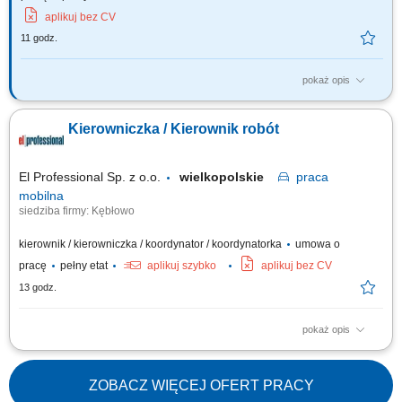
aplikuj bez CV
11 godz.
pokaż opis
Planowanie i zarządzanie placem budowy; Koordynacja prac własnych i
podwykonawców; Zarządzanie dokumentacją techniczną i finansową;
Kierowniczka / Kierownik robót
Nadzór nad harmonogramem projektu; Analiza techniczna i kontrola
kosztów; Zapewnienie zgodności prac z wymogami prawnymi i
standardami bezpieczeństwa;
El Professional Sp. z o.o.
wielkopolskie
praca
mobilna
siedziba firmy: Kębłowo
kierownik / kierowniczka / koordynator / koordynatorka
umowa o
pracę
pełny etat
aplikuj szybko
aplikuj bez CV
13 godz.
pokaż opis
Zadania: Bezpośredni nadzór i kontrola nad pracami elektrycznymi oraz
energetycznymi na budowach; Monitorowanie postępu prac,
przygotowywanie obmiarów i kontrolowanie harmonogramów;
ZOBACZ WIĘCEJ OFERT PRACY
Koordynacja działań podwykonawców oraz przeprowadzanie przeglądów