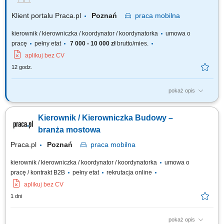
Klient portalu Praca.pl
Poznań
praca
mobilna
kierownik / kierowniczka / koordynator / koordynatorka
umowa o
pracę
pełny etat
7 000 - 10 000 zł
brutto/mies.
aplikuj bez CV
12 godz.
pokaż opis
Planowanie i zarządzanie placem budowy; Koordynacja prac własnych i
podwykonawców; Zarządzanie dokumentacją techniczną i finansową;
Kierownik / Kierowniczka Budowy –
Nadzór nad harmonogramem projektu; Analiza techniczna i kontrola
kosztów; Zapewnienie zgodności prac z wymogami prawnymi i
branża mostowa
standardami bezpieczeństwa;
Praca.pl
Poznań
praca
mobilna
kierownik / kierowniczka / koordynator / koordynatorka
umowa o
pracę / kontrakt B2B
pełny etat
rekrutacja online
aplikuj bez CV
1 dni
pokaż opis