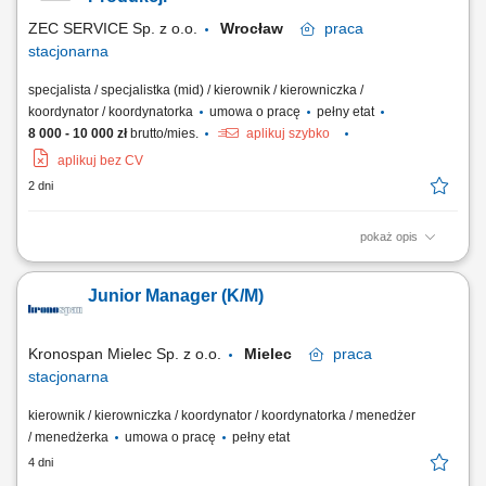
kartami śledzenia...
ZEC SERVICE Sp. z o.o.
Wrocław
praca
stacjonarna
specjalista / specjalistka (mid) / kierownik / kierowniczka /
koordynator / koordynatorka
umowa o pracę
pełny etat
8 000 - 10 000 zł
brutto/mies.
aplikuj szybko
aplikuj bez CV
2 dni
pokaż opis
Zarządzanie, motywowanie zespołu produkcyjnego i realizacja planów;
Nadzór nad ciągłością, jakością oraz terminowością procesów; Analiza
Junior Manager (K/M)
dokumentacji technicznej i optymalizacja pracy (5S, RCA)
Monitorowanie wskaźników produkcyjnych, raportowanie i reagowanie
na odchylenia; Dbanie o...
Kronospan Mielec Sp. z o.o.
Mielec
praca
stacjonarna
kierownik / kierowniczka / koordynator / koordynatorka / menedżer
/ menedżerka
umowa o pracę
pełny etat
4 dni