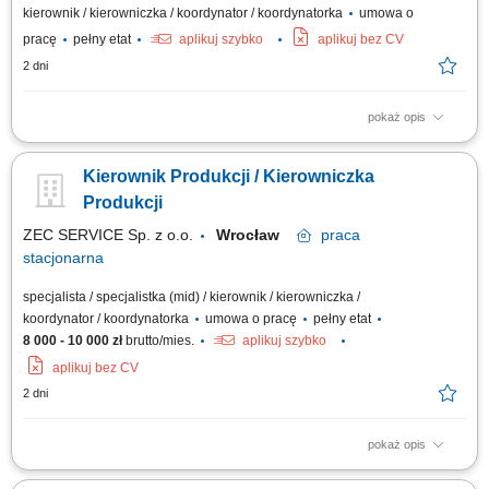
kierownik / kierowniczka / koordynator / koordynatorka
umowa o
pracę
pełny etat
aplikuj szybko
aplikuj bez CV
2 dni
pokaż opis
Opis stanowiska: Zarządzanie pracą podległych operatorów w obszarze
spawania ram podłokietników samochodowych oraz ram siedzeń;
Kierownik Produkcji / Kierowniczka
Realizowanie planu produkcyjnego wg. wytycznych działu logistyki oraz
Kierownika wydziału; Nadzór nad jakością produktu, zarządzanie kartami
Produkcji
śledzenia...
ZEC SERVICE Sp. z o.o.
Wrocław
praca
stacjonarna
specjalista / specjalistka (mid) / kierownik / kierowniczka /
koordynator / koordynatorka
umowa o pracę
pełny etat
8 000 - 10 000 zł
brutto/mies.
aplikuj szybko
aplikuj bez CV
2 dni
pokaż opis
Zarządzanie, motywowanie zespołu produkcyjnego i realizacja planów;
Nadzór nad ciągłością, jakością oraz terminowością procesów; Analiza