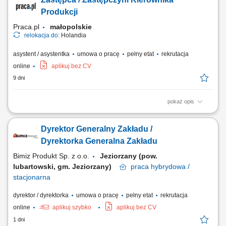
osób) Organizowanie i nadzorowanie pracy podległych pracowników;
Kontrola realizacji planów produkcyjnych oraz terminowości
Produkcji
wykonywanych zadań; Nadzór nad...
Praca.pl
małopolskie
relokacja do:
Holandia
asystent / asystentka
umowa o pracę
pełny etat
rekrutacja
online
aplikuj bez CV
9 dni
pokaż opis
Opis stanowiska: Planowanie oraz bieżące nadzorowanie realizacji
procesów produkcyjnych w zakładzie. Organizacja pracy zespołu
Dyrektor Generalny Zakładu /
produkcyjno-logistycznego (10–20 osób) oraz wsparcie w codziennych
zadaniach operacyjnych. Kontrola realizacji planów produkcyjnych,
Dyrektorka Generalna Zakładu
terminowości oraz...
Bimiz Produkt Sp. z o.o.
Jeziorzany (pow.
lubartowski, gm. Jeziorzany)
praca
hybrydowa /
stacjonarna
dyrektor / dyrektorka
umowa o pracę
pełny etat
rekrutacja
online
aplikuj szybko
aplikuj bez CV
1 dni