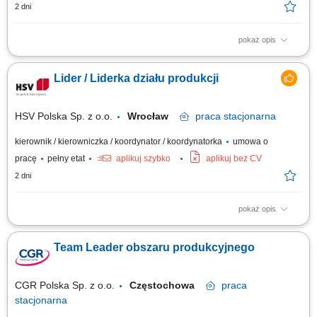
2 dni
pokaż opis
Opis stanowiska: zapewnienie ciągłości oraz prawidłowego
funkcjonowania powierzonego obszaru pracy zgodnie z przyjętymi
Lider / Liderka działu produkcji
standardami; nadzór nad pracą maszyn i urządzeń oraz dbanie o ciągłość
produkcji; bezpośredni nadzór nad pracami produkcyjnymi, montażowymi
oraz procesami pakowania...
HSV Polska Sp. z o.o.
Wrocław
praca
stacjonarna
kierownik / kierowniczka / koordynator / koordynatorka
umowa o
pracę
pełny etat
aplikuj szybko
aplikuj bez CV
2 dni
pokaż opis
Opis stanowiska: zapewnienie ciągłości oraz prawidłowego
funkcjonowania powierzonego obszaru pracy zgodnie z przyjętymi
Team Leader obszaru produkcyjnego
standardami; nadzór nad pracą maszyn i urządzeń oraz dbanie o ciągłość
produkcji; bezpośredni nadzór nad pracami produkcyjnymi, montażowymi
oraz procesami pakowania...
CGR Polska Sp. z o.o.
Częstochowa
praca
stacjonarna