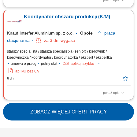
pokaż opis
Twój zakres obowiązków: Nadzór nad prawidłową realizacją planów
produkcyjnych i założonego budżetu działów produkcyjnych, Dbanie o
Koordynator obszaru produkcji (K/M)
terminowość, efektywność, jakość i bezpieczeństwo pracy na zmianie,
Wprowadzanie innowacyjności i optymalizacji produkcji pod kątem
wydajności...
Knauf Interfer Aluminium sp. z o.o.
Opole
praca
stacjonarna
za 3 dni wygasa
starszy specjalista / starsza specjalistka (senior) / kierownik /
kierowniczka / koordynator / koordynatorka / ekspert / ekspertka
umowa o pracę
pełny etat
aplikuj szybko
aplikuj bez CV
6 dni
pokaż opis
Kluczowe zadania: Zarządzanie zespołem ok. 30 pracowników (ocena
pracy, planowanie zasobów, rozwój pracowników, organizacja szkoleń).
Weryfikowanie harmonogramów produkcji. Nadzorowanie raportowania
ZOBACZ WIĘCEJ OFERT PRACY
produkcji w systemie SAP. Nadzór nad stanami produkcji w toku,
materiałami oraz wyrobami...