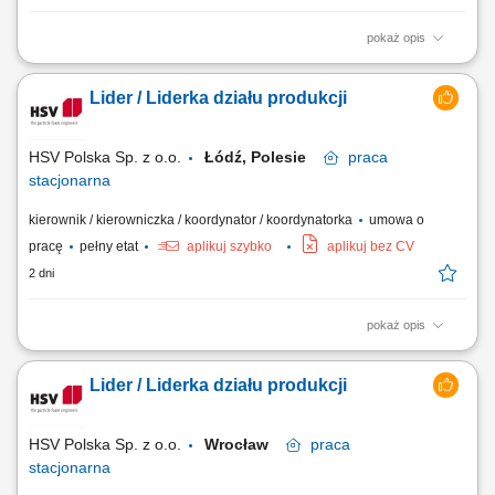
pokaż opis
Kompleksowe kierowanie działalnością zakładu oraz koordynacja
kluczowych obszarów operacyjnych. Nadzór nad realizacją planów
Lider / Liderka działu produkcji
produkcyjnych, handlowych i finansowych. Zarządzanie zespołami oraz
rozwijanie kultury organizacyjnej opartej na współpracy i
odpowiedzialności. Optymalizacja...
HSV Polska Sp. z o.o.
Łódź, Polesie
praca
stacjonarna
kierownik / kierowniczka / koordynator / koordynatorka
umowa o
pracę
pełny etat
aplikuj szybko
aplikuj bez CV
2 dni
pokaż opis
Opis stanowiska: zapewnienie ciągłości oraz prawidłowego
funkcjonowania powierzonego obszaru pracy zgodnie z przyjętymi
Lider / Liderka działu produkcji
standardami; nadzór nad pracą maszyn i urządzeń oraz dbanie o
ciągłość produkcji; bezpośredni nadzór nad pracami produkcyjnymi,
montażowymi oraz procesami pakowania...
HSV Polska Sp. z o.o.
Wrocław
praca
stacjonarna