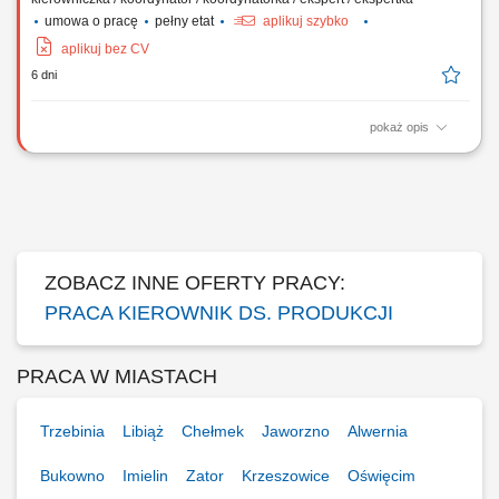
umowa o pracę
pełny etat
aplikuj szybko
aplikuj bez CV
6 dni
pokaż opis
Kluczowe zadania: Zarządzanie zespołem ok. 30 pracowników (ocena
pracy, planowanie zasobów, rozwój pracowników, organizacja szkoleń).
Weryfikowanie harmonogramów produkcji. Nadzorowanie
raportowania produkcji w systemie SAP. Nadzór nad stanami produkcji
w toku, materiałami oraz wyrobami...
ZOBACZ INNE OFERTY PRACY:
PRACA KIEROWNIK DS. PRODUKCJI
PRACA W MIASTACH
Trzebinia
Libiąż
Chełmek
Jaworzno
Alwernia
Bukowno
Imielin
Zator
Krzeszowice
Oświęcim