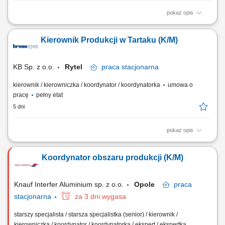
pokaż opis
Zadania: wsparcie Kierownika Wydziału MDF lub Płyty wiórowe w
codziennym nadzorze nad procesem produkcji; monitorowanie
Kierownik Produkcji w Tartaku (K/M)
realizacji celów produkcyjnych, jakościowych i efektywnościowych,
identyfikowanie obszarów do poprawy i wdrażanie rozwiązań
optymalizacyjnych, współpraca z działami...
KB Sp. z o.o.
Rytel
praca
stacjonarna
kierownik / kierowniczka / koordynator / koordynatorka
umowa o
pracę
pełny etat
5 dni
pokaż opis
Twój zakres obowiązków: Nadzór nad prawidłową realizacją planów
produkcyjnych i założonego budżetu działów produkcyjnych, Dbanie o
Koordynator obszaru produkcji (K/M)
terminowość, efektywność, jakość i bezpieczeństwo pracy na zmianie,
Wprowadzanie innowacyjności i optymalizacji produkcji pod kątem
wydajności...
Knauf Interfer Aluminium sp. z o.o.
Opole
praca
stacjonarna
za 3 dni wygasa
starszy specjalista / starsza specjalistka (senior) / kierownik /
kierowniczka / koordynator / koordynatorka / ekspert / ekspertka