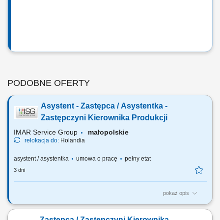
PODOBNE OFERTY
Asystent - Zastępca / Asystentka -
Zastępczyni Kierownika Produkcji
IMAR Service Group
małopolskie
relokacja do:
Holandia
asystent / asystentka
umowa o pracę
pełny etat
3 dni
pokaż opis
Twój zakres obowiązków Planowanie i koordynowanie codziennej
produkcji; Zarządzanie zespołem produkcyjnym i logistycznym (10–20
Zastępca / Zastępczyni Kierownika