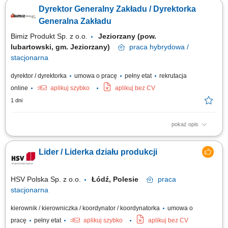
procesów produkcyjnych w zakładzie. Organizacja pracy zespołu
Dyrektor Generalny Zakładu / Dyrektorka
produkcyjno-logistycznego (10–20 osób) oraz wsparcie w codziennych
zadaniach operacyjnych. Kontrola realizacji planów produkcyjnych,
Generalna Zakładu
terminowości oraz...
Bimiz Produkt Sp. z o.o.
Jeziorzany (pow.
lubartowski, gm. Jeziorzany)
praca
hybrydowa /
stacjonarna
dyrektor / dyrektorka
umowa o pracę
pełny etat
rekrutacja
online
aplikuj szybko
aplikuj bez CV
1 dni
pokaż opis
Kompleksowe kierowanie działalnością zakładu oraz koordynacja
kluczowych obszarów operacyjnych. Nadzór nad realizacją planów
Lider / Liderka działu produkcji
produkcyjnych, handlowych i finansowych. Zarządzanie zespołami oraz
rozwijanie kultury organizacyjnej opartej na współpracy i
odpowiedzialności. Optymalizacja...
HSV Polska Sp. z o.o.
Łódź, Polesie
praca
stacjonarna
kierownik / kierowniczka / koordynator / koordynatorka
umowa o
pracę
pełny etat
aplikuj szybko
aplikuj bez CV