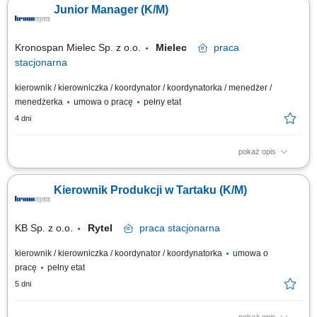
Junior Manager (K/M)
dokumentacji technicznej i optymalizacja pracy (5S, RCA) Monitorowanie
wskaźników produkcyjnych, raportowanie i reagowanie na odchylenia;
Dbanie o...
Kronospan Mielec Sp. z o.o.
Mielec
praca
stacjonarna
kierownik / kierowniczka / koordynator / koordynatorka / menedżer /
menedżerka
umowa o pracę
pełny etat
4 dni
pokaż opis
Zadania: wsparcie Kierownika Wydziału MDF lub Płyty wiórowe w
codziennym nadzorze nad procesem produkcji; monitorowanie realizacji
Kierownik Produkcji w Tartaku (K/M)
celów produkcyjnych, jakościowych i efektywnościowych, identyfikowanie
obszarów do poprawy i wdrażanie rozwiązań optymalizacyjnych,
współpraca z działami...
KB Sp. z o.o.
Rytel
praca
stacjonarna
kierownik / kierowniczka / koordynator / koordynatorka
umowa o
pracę
pełny etat
5 dni