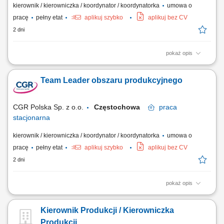
kierownik / kierowniczka / koordynator / koordynatorka
umowa o
pracę
pełny etat
aplikuj szybko
aplikuj bez CV
2 dni
pokaż opis
Opis stanowiska: zapewnienie ciągłości oraz prawidłowego
funkcjonowania powierzonego obszaru pracy zgodnie z przyjętymi
Team Leader obszaru produkcyjnego
standardami; nadzór nad pracą maszyn i urządzeń oraz dbanie o
ciągłość produkcji; bezpośredni nadzór nad pracami produkcyjnymi,
montażowymi oraz procesami pakowania...
CGR Polska Sp. z o.o.
Częstochowa
praca
stacjonarna
kierownik / kierowniczka / koordynator / koordynatorka
umowa o
pracę
pełny etat
aplikuj szybko
aplikuj bez CV
2 dni
pokaż opis
Opis stanowiska: Zarządzanie pracą podległych operatorów w obszarze
spawania ram podłokietników samochodowych oraz ram siedzeń;
Kierownik Produkcji / Kierowniczka
Realizowanie planu produkcyjnego wg. wytycznych działu logistyki oraz
Kierownika wydziału; Nadzór nad jakością produktu, zarządzanie
Produkcji