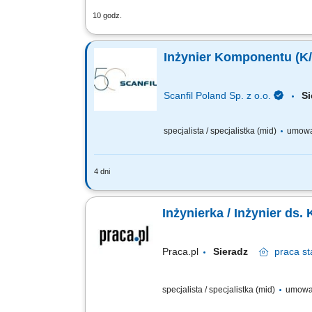
10 godz.
Zadania: Diagnostyka, serwisowanie i 
technicznych w systemach; Inicjowanie
Inżynier Komponentu (K
Scanfil Poland Sp. z o.o.
S
specjalista / specjalistka (mid)
umowa
4 dni
Na czym będzie polegać Twoja praca? 
zapewnienie zgodności części z wymag
Inżynierka / In
Praca.pl
Sieradz
praca
st
specjalista / specjalistka (mid)
umowa