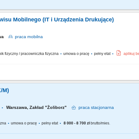
 przeglądów, obsługę codzienną tramwajów oraz napraw tramwajów zgodnie z In
ntów układów energoelektronicznych napędu trakcyjnego oraz układów sterowania
wisu Mobilnego (IT i Urządzenia Drukujące)
awa
praca
mobilna
wnik fizyczny / pracowniczka fizyczna
umowa o pracę
pełny etat
aplikuj 
usterek oraz napraw sprzętu biurowego bezpośrednio w siedzibach naszych klientó
rogramowania oraz sieciowej konfiguracji urządzeń. Sprawna wymiana części eks
K/M)
Warszawa, Zakład "Żoliborz"​
praca
stacjonarna
yczna
umowa o pracę
pełny etat
8 000 - 8 700 zł
brutto/mies.