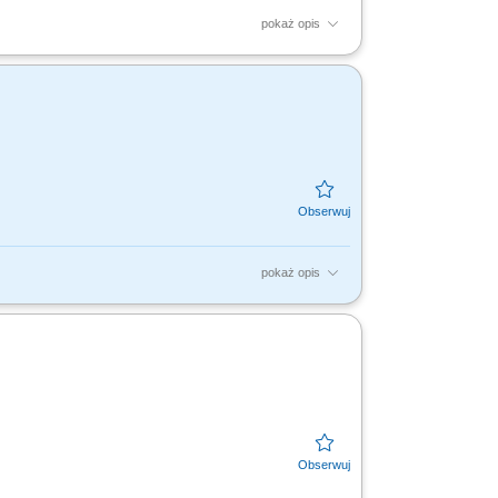
pokaż opis
arii i sprawne rozwiązywanie problemów
pokaż opis
nentów i producentów. Weryfikacja BOM i
rozwiązań...