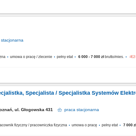
 Zakres obowiązków: Wykonywanie prostych prac elektronicznych i montażowych; 
ktronicznych; Testowanie i kontrola poprawności działania urządzeń;
stacjonarna
czna
umowa o pracę / zlecenie
pełny etat
6 000 - 7 000 zł
brutto/mies.
 Zakres obowiązków: Wykonywanie prostych prac elektronicznych i montażowych; 
ktronicznych; Testowanie i kontrola poprawności działania urządzeń;
ecjalistka, Specjalista / Specjalistka Systemów Elekt
oznań, ul. Głogowska 431
praca
stacjonarna
 pracownik fizyczny / pracowniczka fizyczna
umowa o pracę
pełny etat
7 000 z