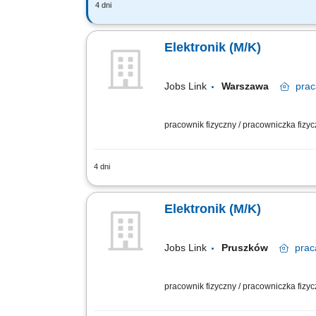
4 dni
Będziesz odpowiadać za: wykonywanie 
naprawę, wymianę elementów układów e
Elektronik (M/K)
Jobs Link
Warszawa
prac
pracownik fizyczny / pracowniczka fizy
4 dni
- Proste prace montażowe i serwisowe
Lutowanie oraz montaż podzespołów ele
Elektronik (M/K)
Jobs Link
Pruszków
prac
pracownik fizyczny / pracowniczka fizy