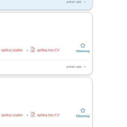
pokaż opis
anowo-zapobiegawczych obsług technicznych,
ramwajowym,...
aplikuj szybko
aplikuj bez CV
pokaż opis
Proste diagnozowanie podstawowych usterek;
aplikuj szybko
aplikuj bez CV