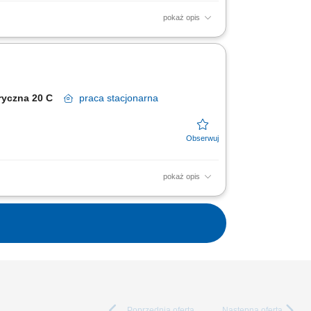
pokaż opis
Weryfikacja list materiałowych (BOM) i
oraz proponowanie...
abryczna 20 C
praca
stacjonarna
pokaż opis
konywanie napraw i regeneracja
owstających w trakcie...
Poprzednia
oferta
Następna
oferta