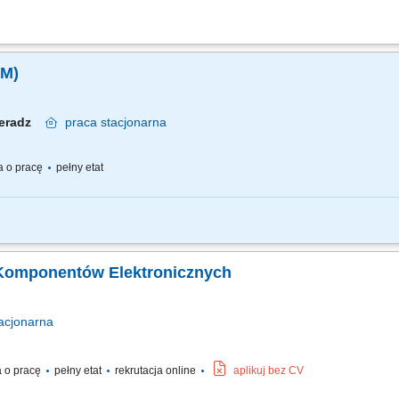
wykonywanie przeglądów urządzeń elektrycznych oraz elektronicznych; Analiza aw
 oraz wdrażanie udoskonaleń i modernizacji w sprzęcie;
/M)
ieradz
praca
stacjonarna
 o pracę
pełny etat
Współpraca z zespołem inżynieryjnym i zakupowym w zakresie kwalifikacji kompo
aniami klienta. Wspieranie procesu alternatywy komponentów oraz proponowanie 
żynier ds. Komponentów Elektronicznych
acjonarna
 o pracę
pełny etat
rekrutacja online
aplikuj bez CV