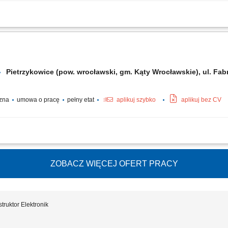
łami inżynieryjnymi i zakupowymi przy kwalifikacji komponentów oraz dostawców; 
aganiami projektowymi; Poszukiwanie i wdrażanie alternatywnych komponentów 
Pietrzykowice (pow. wrocławski, gm. Kąty Wrocławskie), ul. F
czna
umowa o pracę
pełny etat
aplikuj szybko
aplikuj bez CV
anie nieprawidłowości w działaniu aparatury elektronicznej i mechanicznej. Wy
pecyfikacją techniczną. Rozwiązywanie nieszablonowych problemów technicznych p
ZOBACZ WIĘCEJ OFERT PRACY
truktor Elektronik