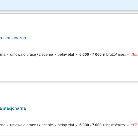
przeglądów, obsługę codzienną tramwajów oraz napraw zgodnie z Instrukcją pl
nergoelektronicznych napędu trakcyjnego oraz układów sterowania w taborze t
a
stacjonarna
czna
umowa o pracę / zlecenie
pełny etat
6 000 - 7 000 zł
brutto/mies.
 Zakres obowiązków: Wykonywanie prostych prac elektronicznych i montażowych; 
ktronicznych; Testowanie i kontrola poprawności działania urządzeń;
a
stacjonarna
czna
umowa o pracę / zlecenie
pełny etat
6 000 - 7 000 zł
brutto/mies.