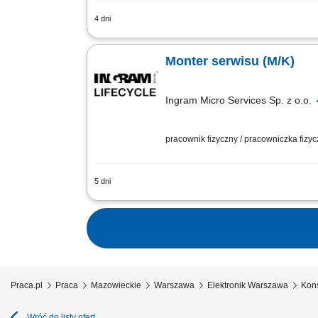
4 dni
Zakres obowiązków: Współpraca z zespo
kontrola zgodności komponentów z wym
Monter serwisu (M/K)
Ingram Micro Services Sp. z o.o.
pracownik fizyczny / pracowniczka fizy
5 dni
Opis stanowiska Samodzielne diagnozow
zróżnicowanych urządzeń zgodnie ze s
Praca.pl
Praca
Mazowieckie
Warszawa
Elektronik Warszawa
Kons
Wróć do listy ofert