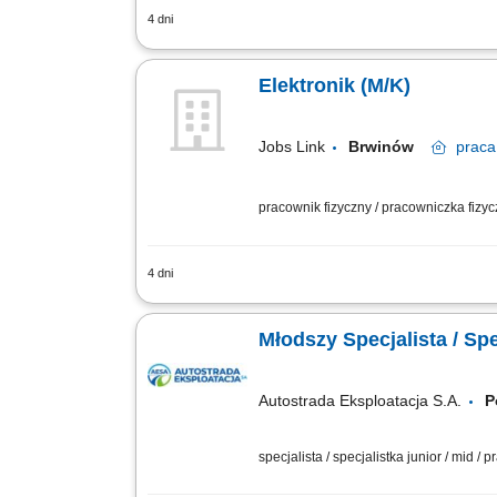
4 dni
- Proste prace montażowe i serwisowe
Lutowanie oraz montaż podzespołów ele
Elektronik (M/K)
Jobs Link
Brwinów
praca
pracownik fizyczny / pracowniczka fizy
4 dni
- Proste prace montażowe i serwisowe
Lutowanie oraz montaż podzespołów ele
Młodszy Specjalista / Sp
Autostrada Eksploatacja S.A.
P
specjalista / specjalistka junior / mid /