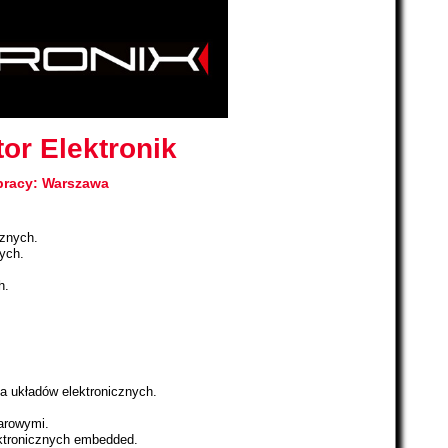
or Elektronik
pracy: Warszawa
cznych.
ych.
h.
a układów elektronicznych.
arowymi.
ktronicznych embedded.