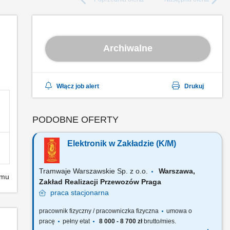
Archiwalne
Włącz job alert
Drukuj
PODOBNE OFERTY
Elektronik w Zakładzie (K/M)
Tramwaje Warszawskie Sp. z o.o.
Warszawa,
emu
Zakład Realizacji Przewozów Praga
praca
stacjonarna
pracownik fizyczny / pracowniczka fizyczna
umowa o
pracę
pełny etat
8 000 - 8 700 zł
brutto/mies.