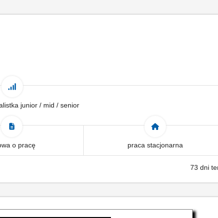
alistka junior / mid / senior
wa o pracę
praca stacjonarna
73 dni t