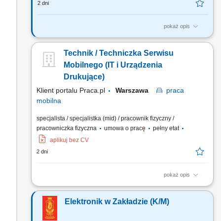
2 dni
pokaż opis
Będziesz odpowiadać za: wykonywanie przeglądów, obsługę
codzienną tramwajów oraz napraw tramwajów zgodnie z
Technik / Techniczka Serwisu
Instrukcją planowo-zapobiegawczych obsług technicznych,
naprawę, wymianę elementów układów
Mobilnego (IT i Urządzenia
energoelektronicznych napędu trakcyjnego oraz układów
Drukujące)
sterowania w taborze...
Klient portalu Praca.pl
Warszawa
praca
mobilna
specjalista / specjalistka (mid) / pracownik fizyczny /
pracowniczka fizyczna
umowa o pracę
pełny etat
aplikuj bez CV
2 dni
pokaż opis
Realizowanie przeglądów, diagnostyki usterek oraz napraw
sprzętu biurowego bezpośrednio w siedzibach naszych
Elektronik w Zakładzie (K/M)
klientów. Weryfikacja i rozwiązywanie podstawowych
incydentów z zakresu oprogramowania oraz sieciowej