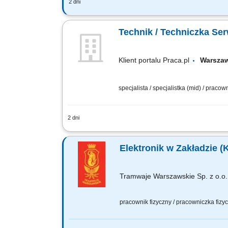
2 dni
Będziesz odpowiadać za: wykonywanie
technicznych, naprawę, wymianę eleme
Technik / Techniczka Ser
Klient portalu Praca.pl
Warsz
specjalista / specjalistka (mid) / praco
2 dni
Realizowanie przeglądów, diagnostyki 
podstawowych incydentów z zakresu op
Elektronik w Zakładzie (
Tramwaje Warszawskie Sp. z o.o.
pracownik fizyczny / pracowniczka fiz