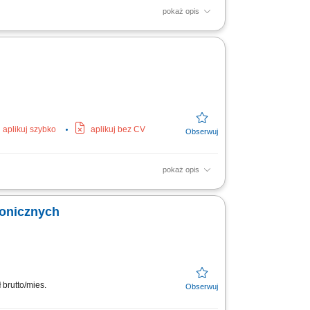
pokaż opis
Proste diagnozowanie podstawowych usterek;
aplikuj szybko
aplikuj bez CV
pokaż opis
Proste diagnozowanie podstawowych usterek;
ronicznych
ł
brutto/mies.