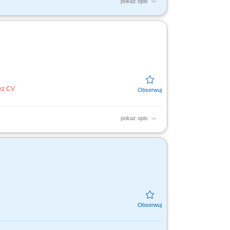
pokaż opis
strukcją planowo-zapobiegawczych obsług
 w taborze...
bez CV
pokaż opis
w. Weryfikacja i rozwiązywanie
ploatacyjnych, podzespołów...