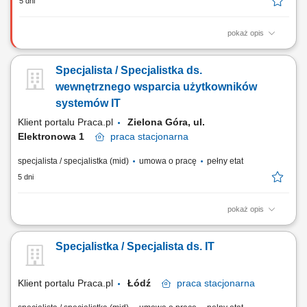
5 dni
pokaż opis
Main responsibilities: Managing, resolving and posting updates for any
course/lab and related learning assets in a discussion forum on the
Specjalista / Specjalistka ds.
designated platform for communication between the learners, mentors
and teacher staff, Managing the customer’s problems through effective
wewnętrznego wsparcia użytkowników
diagnosis, resolution...
systemów IT
Klient portalu Praca.pl
Zielona Góra, ul.
Elektronowa 1​​
praca
stacjonarna
specjalista / specjalistka (mid)
umowa o pracę
pełny etat
5 dni
pokaż opis
Wsparcie użytkowników w rozwiązywaniu problemów związanych ze
sprzętem i oprogramowaniem. Diagnostyka oraz usuwanie awarii
Specjalistka / Specjalista ds. IT
urządzeń IT. Instalacja i aktualizacja oprogramowania. Konfiguracja
oraz relokacja sprzętu komputerowego między lokalizacjami. Dbanie o
sprawne funkcjonowanie infrastruktury IT.
Klient portalu Praca.pl
Łódź
praca
stacjonarna