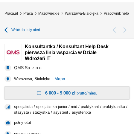
Praca.pl
Praca
Mazowieckie
Warszawa-Białołęka
Pracownik help d
Wróć do listy ofert
Konsultantka / Konsultant Help Desk –
pierwsza linia wsparcia w Dziale
Wdrożeń IT
QMS Sp. z o.o.
Mapa
Warszawa, Białołęka
6 000 - 9 000 zł
brutto/mies.
specjalista / specjalistka junior / mid / praktykant / praktykantka /
stażysta / stażystka / asystent / asystentka
pełny etat
umowa o pracę