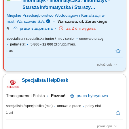
Informatyk - Informatyczka / Informatyk -
Starsza Informatyczka / Starszy
Informatyk ds. Wsparcia IT w Dziale
Miejskie Przedsiębiorstwo Wodociągów i Kanalizacji w
Telekomunikacji i Infrastruktury (k/m/n)
m.st. Warszawie S.A.
Warszawa, ul. Zaruskiego
4
praca
stacjonarna
za 2 dni wygasa
specjalista / specjalistka junior / mid / senior
umowa o pracę
pełny etat
5 800 - 12 000 zł
brutto/mies.
6 dni
pokaż opis
Jakie będą Twoje obowiązki? nadzór nad salami konferencyjnymi i
sprzętem multimedialnym obsługa systemów wideokonferencyjnych oraz
Specjalista HelpDesk
sterowania AV nadzór i podstawowa obsługa systemów nagłośnienia
monitorowanie i podstawowa diagnostyka klimatyzacji freonowej kontrola
i bieżąca obsługa...
Transgourmet Polska
Poznań
praca
hybrydowa
specjalista / specjalistka (mid)
umowa o pracę
pełny etat
1 dni
pokaż opis