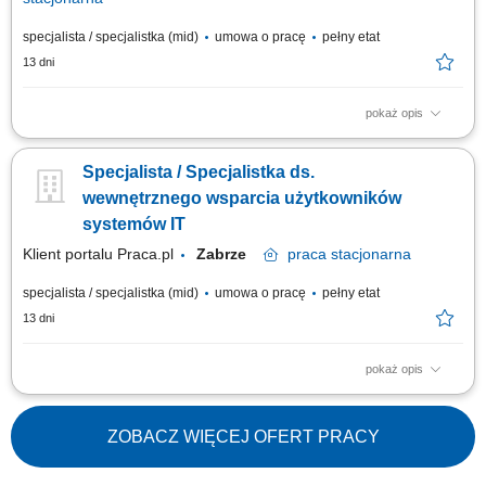
specjalista / specjalistka (mid)
umowa o pracę
pełny etat
13 dni
pokaż opis
Wsparcie użytkowników w rozwiązywaniu problemów związanych ze
sprzętem i oprogramowaniem. Diagnostyka oraz usuwanie awarii
Specjalista / Specjalistka ds.
urządzeń IT. Instalacja i aktualizacja oprogramowania. Konfiguracja oraz
relokacja sprzętu komputerowego między lokalizacjami. Dbanie o
wewnętrznego wsparcia użytkowników
sprawne funkcjonowanie infrastruktury IT.
systemów IT
Klient portalu Praca.pl
Zabrze
praca
stacjonarna
specjalista / specjalistka (mid)
umowa o pracę
pełny etat
13 dni
pokaż opis
Wsparcie użytkowników w rozwiązywaniu problemów związanych ze
sprzętem i oprogramowaniem. Diagnostyka oraz usuwanie awarii
urządzeń IT. Instalacja i aktualizacja oprogramowania. Konfiguracja oraz
ZOBACZ WIĘCEJ OFERT PRACY
relokacja sprzętu komputerowego między lokalizacjami. Dbanie o
sprawne funkcjonowanie infrastruktury IT.