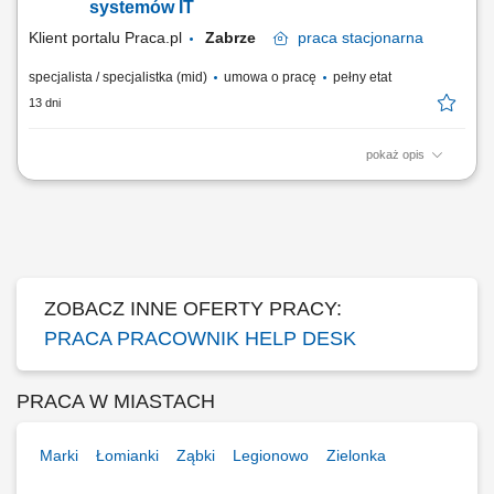
systemów IT
Klient portalu Praca.pl
Zabrze
praca
stacjonarna
specjalista / specjalistka (mid)
umowa o pracę
pełny etat
13 dni
pokaż opis
Wsparcie użytkowników w rozwiązywaniu problemów związanych ze
sprzętem i oprogramowaniem. Diagnostyka oraz usuwanie awarii
urządzeń IT. Instalacja i aktualizacja oprogramowania. Konfiguracja
oraz relokacja sprzętu komputerowego między lokalizacjami. Dbanie o
sprawne funkcjonowanie infrastruktury IT.
ZOBACZ INNE OFERTY PRACY:
PRACA PRACOWNIK HELP DESK
PRACA W MIASTACH
Marki
Łomianki
Ząbki
Legionowo
Zielonka