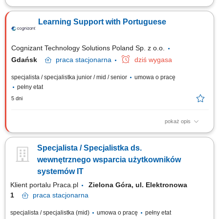
Twój zakres obowiązków praca hybrydowa w trybie zmianowym wg
ustalonego harmonogramu, monitorowanie funkcjonowania systemów
Learning Support with Portuguese
informatycznych celem zapewnienia ciągłości działania, rejestracja
zgłoszeń incydentów w systemie HelpDesk oraz dokumentacja
związanych z tym prac, wsparcie...
Cognizant Technology Solutions Poland Sp. z o.o.
Gdańsk
praca
stacjonarna
dziś wygasa
specjalista / specjalistka junior / mid / senior
umowa o pracę
pełny etat
5 dni
pokaż opis
Main responsibilities: Managing, resolving and posting updates for any
course/lab and related learning assets in a discussion forum on the
Specjalista / Specjalistka ds.
designated platform for communication between the learners, mentors
and teacher staff, Managing the customer’s problems through effective
wewnętrznego wsparcia użytkowników
diagnosis, resolution...
systemów IT
Klient portalu Praca.pl
Zielona Góra, ul. Elektronowa
1​​
praca
stacjonarna
specjalista / specjalistka (mid)
umowa o pracę
pełny etat