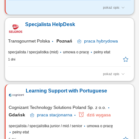
pokaż opis
Jakie będą Twoje obowiązki? nadzór nad salami konferencyjnymi i
sprzętem multimedialnym obsługa systemów wideokonferencyjnych
Specjalista HelpDesk
oraz sterowania AV nadzór i podstawowa obsługa systemów
nagłośnienia monitorowanie i podstawowa diagnostyka klimatyzacji
freonowej kontrola i bieżąca obsługa...
Transgourmet Polska
Poznań
praca
hybrydowa
specjalista / specjalistka (mid)
umowa o pracę
pełny etat
1 dni
pokaż opis
Twój zakres obowiązków praca hybrydowa w trybie zmianowym wg
ustalonego harmonogramu, monitorowanie funkcjonowania systemów
Learning Support with Portuguese
informatycznych celem zapewnienia ciągłości działania, rejestracja
zgłoszeń incydentów w systemie HelpDesk oraz dokumentacja
związanych z tym prac, wsparcie...
Cognizant Technology Solutions Poland Sp. z o.o.
Gdańsk
praca
stacjonarna
dziś wygasa
specjalista / specjalistka junior / mid / senior
umowa o pracę
pełny etat