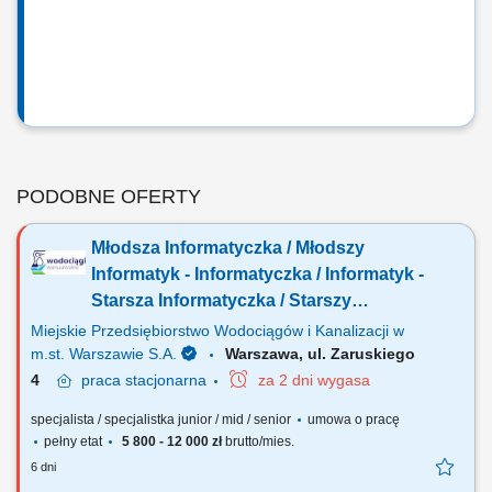
PODOBNE OFERTY
Młodsza Informatyczka / Młodszy
Informatyk - Informatyczka / Informatyk -
Starsza Informatyczka / Starszy
Informatyk ds. Wsparcia IT w Dziale
Miejskie Przedsiębiorstwo Wodociągów i Kanalizacji w
Telekomunikacji i Infrastruktury (k/m/n)
m.st. Warszawie S.A.
Warszawa, ul. Zaruskiego
4
praca
stacjonarna
za 2 dni wygasa
specjalista / specjalistka junior / mid / senior
umowa o pracę
pełny etat
5 800 - 12 000 zł
brutto/mies.
6 dni