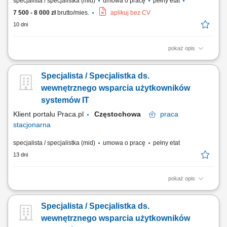
specjalista / specjalistka (mid)
umowa o pracę
pełny etat
7 500 - 8 000 zł
brutto/mies.
aplikuj bez CV
10 dni
pokaż opis
Zapewnianie wsparcia technicznego użytkownikom stacjonarnie i
zdalnie. Obsługa zgłoszeń IT dotyczących sprzętu, oprogramowania
Specjalista / Specjalistka ds.
oraz dostępów użytkowników. Konfiguracja, przygotowywanie i
utrzymanie komputerów oraz urządzeń peryferyjnych. Wsparcie w
wewnętrznego wsparcia użytkowników
administracji i utrzymaniu systemów...
systemów IT
Klient portalu Praca.pl
Częstochowa
praca
stacjonarna
specjalista / specjalistka (mid)
umowa o pracę
pełny etat
13 dni
pokaż opis
Wsparcie użytkowników w rozwiązywaniu problemów związanych ze
sprzętem i oprogramowaniem. Diagnostyka oraz usuwanie awarii
Specjalista / Specjalistka ds.
urządzeń IT. Instalacja i aktualizacja oprogramowania. Konfiguracja
oraz relokacja sprzętu komputerowego między lokalizacjami. Dbanie o
wewnętrznego wsparcia użytkowników
sprawne funkcjonowanie infrastruktury IT.