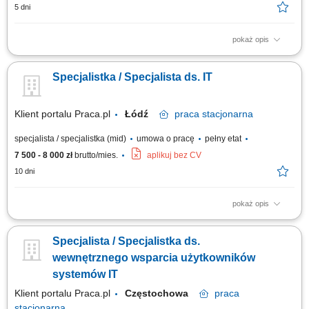
5 dni
pokaż opis
Wsparcie użytkowników w rozwiązywaniu problemów związanych ze
sprzętem i oprogramowaniem. Diagnostyka oraz usuwanie awarii
Specjalistka / Specjalista ds. IT
urządzeń IT. Instalacja i aktualizacja oprogramowania. Konfiguracja oraz
relokacja sprzętu komputerowego między lokalizacjami. Dbanie o
sprawne funkcjonowanie infrastruktury IT.
Klient portalu Praca.pl
Łódź
praca
stacjonarna
specjalista / specjalistka (mid)
umowa o pracę
pełny etat
7 500 - 8 000 zł
brutto/mies.
aplikuj bez CV
10 dni
pokaż opis
Zapewnianie wsparcia technicznego użytkownikom stacjonarnie i zdalnie.
Obsługa zgłoszeń IT dotyczących sprzętu, oprogramowania oraz
Specjalista / Specjalistka ds.
dostępów użytkowników. Konfiguracja, przygotowywanie i utrzymanie
komputerów oraz urządzeń peryferyjnych. Wsparcie w administracji i
wewnętrznego wsparcia użytkowników
utrzymaniu systemów...
systemów IT
Klient portalu Praca.pl
Częstochowa
praca
stacjonarna