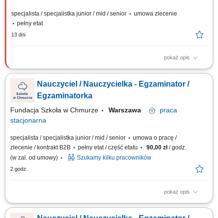
specjalista / specjalistka junior / mid / senior
umowa zlecenie
pełny etat
13 dni
pokaż opis
Prowadzenie regularnych indywidualnych oraz grupowych lekcji online
dla uczniów klas 7-8 na platformie; Realizacja dyżurów edukacyjnych 1:1
Nauczyciel / Nauczycielka - Egzaminator /
w czasie rzeczywistym z wybranego przedmiotu (j. polski, matematyka lub
j. angielski) Przygotowywanie planów dostępności, angażujących
Egzaminatorka
materiałów...
Fundacja Szkoła w Chmurze
Warszawa
praca
stacjonarna
specjalista / specjalistka junior / mid / senior
umowa o pracę /
zlecenie / kontrakt B2B
pełny etat / część etatu
90,00 zł
/ godz.
(w zal. od umowy)
Szukamy kilku pracowników
2 godz.
pokaż opis
Twój zakres obowiązków: stacjonarne przeprowadzanie egzaminów
ustnych i pisemnych dla uczniów naszej szkoły, dbanie o spokojną i