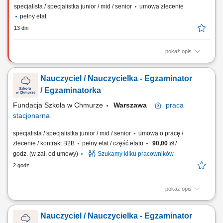
specjalista / specjalistka junior / mid / senior
umowa zlecenie
pełny etat
13 dni
pokaż opis
Prowadzenie regularnych indywidualnych oraz grupowych lekcji online
dla uczniów klas 7-8 na platformie; Realizacja dyżurów edukacyjnych
Nauczyciel / Nauczycielka - Egzaminator
1:1 w czasie rzeczywistym z wybranego przedmiotu (j. polski,
matematyka lub j. angielski) Przygotowywanie planów dostępności,
/ Egzaminatorka
angażujących materiałów...
Fundacja Szkoła w Chmurze
Warszawa
praca
stacjonarna
specjalista / specjalistka junior / mid / senior
umowa o pracę /
zlecenie / kontrakt B2B
pełny etat / część etatu
90,00 zł
/
godz. (w zal. od umowy)
Szukamy kilku pracowników
2 godz.
pokaż opis
Twój zakres obowiązków: stacjonarne przeprowadzanie egzaminów
ustnych i pisemnych dla uczniów naszej szkoły, dbanie o spokojną i
Nauczyciel / Nauczycielka - Egzaminator
wspierającą atmosferę podczas egzaminów na żywo, czuwanie nad