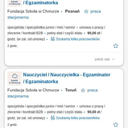
prawidłowym przebiegiem egzaminów, uzupełnianie dokumentacji
/ Egzaminatorka
egzaminacyjnej, współpraca z...
Fundacja Szkoła w Chmurze
Poznań
praca
stacjonarna
specjalista / specjalistka junior / mid / senior
umowa o pracę /
zlecenie / kontrakt B2B
pełny etat / część etatu
90,00 zł
/
godz. (w zal. od umowy)
Szukamy kilku pracowników
2 godz.
pokaż opis
Twój zakres obowiązków: stacjonarne przeprowadzanie egzaminów
ustnych i pisemnych dla uczniów naszej szkoły, dbanie o spokojną i
Nauczyciel / Nauczycielka - Egzaminator
wspierającą atmosferę podczas egzaminów na żywo, czuwanie nad
prawidłowym przebiegiem egzaminów, uzupełnianie dokumentacji
/ Egzaminatorka
egzaminacyjnej, współpraca z...
Fundacja Szkoła w Chmurze
Toruń
praca
stacjonarna
specjalista / specjalistka junior / mid / senior
umowa o pracę /
zlecenie / kontrakt B2B
pełny etat / część etatu
90,00 zł
/
godz. (w zal. od umowy)
Szukamy kilku pracowników
2 godz.