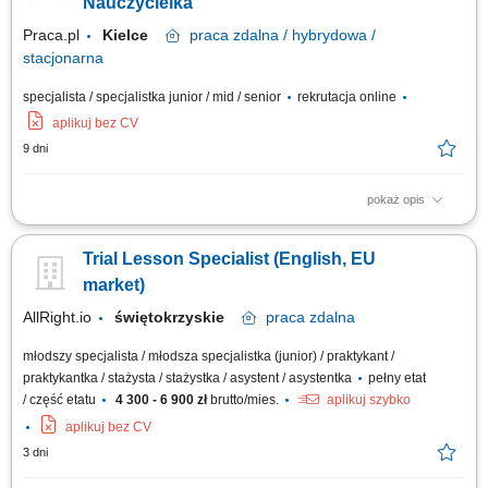
dla nauczycieli na wszystkich poziomach nauczania, niezależnie od
Nauczycielka
wykształcenia i...
Praca.pl
Kielce
praca
zdalna / hybrydowa /
stacjonarna
specjalista / specjalistka junior / mid / senior
rekrutacja online
aplikuj bez CV
9 dni
pokaż opis
Opis stanowiska: Prowadzenie prywatnych lekcji i korepetycji w Polsce.
Nauczanie w szerokim zakresie dziedzin (np. języki, nauki ścisłe, sztuka,
Trial Lesson Specialist (English, EU
sport, wellness). Łączenie się z uczniami za pośrednictwem największej
na świecie platformy edukacyjnej. Dzielenie się swoją wiedzą i pasją z
market)
innymi.
AllRight.io
świętokrzyskie
praca
zdalna
młodszy specjalista / młodsza specjalistka (junior) / praktykant /
praktykantka / stażysta / stażystka / asystent / asystentka
pełny etat
/ część etatu
4 300 - 6 900 zł
brutto/mies.
aplikuj szybko
aplikuj bez CV
3 dni