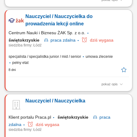
Things you’ll take care of: Conduct trial lessons (30 minutes) Assess the
child’s level in a game-based format; Present the learning program;
Nauczyciel / Nauczycielka do
Help parents make a purchase decision; Work with scripts (with
flexibility)
prowadzenia lekcji online
Centrum Nauki i Biznesu ŻAK Sp. z o.o.
świętokrzyskie
praca
zdalna
dziś wygasa
siedziba firmy: Łódź
specjalista / specjalistka junior / mid / senior
umowa zlecenie
pełny etat
8 dni
pokaż opis
Poszukujemy nauczyciela/ki do prowadzenia lekcji online dla uczniów
klas 7–8 na platformie edukacyjnej. Student/ka prowadzący/a lekcje
Nauczyciel / Nauczycielka
online dla uczniów klas 7–8 (j. polski / matematyka / j. angielski) Opis
stanowiska: Poszukujemy studentów ostatnich lat do prowadzenia
dyżurów 1:1 dla...
Klient portalu Praca.pl
świętokrzyskie
praca
zdalna
dziś wygasa
siedziba firmy: Łódź