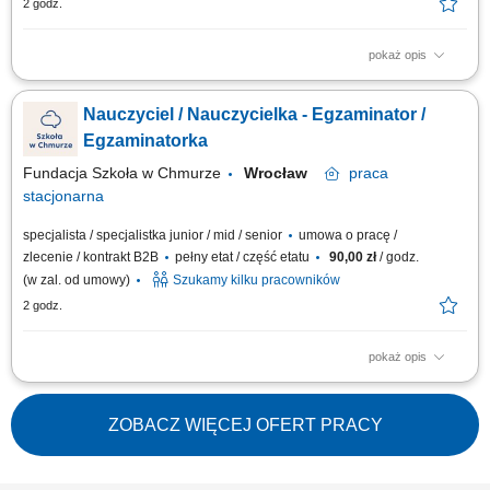
2 godz.
pokaż opis
Twój zakres obowiązków: stacjonarne przeprowadzanie egzaminów
ustnych i pisemnych dla uczniów naszej szkoły, dbanie o spokojną i
Nauczyciel / Nauczycielka - Egzaminator /
wspierającą atmosferę podczas egzaminów na żywo, czuwanie nad
prawidłowym przebiegiem egzaminów, uzupełnianie dokumentacji
Egzaminatorka
egzaminacyjnej, współpraca z...
Fundacja Szkoła w Chmurze
Wrocław
praca
stacjonarna
specjalista / specjalistka junior / mid / senior
umowa o pracę /
zlecenie / kontrakt B2B
pełny etat / część etatu
90,00 zł
/ godz.
(w zal. od umowy)
Szukamy kilku pracowników
2 godz.
pokaż opis
Twój zakres obowiązków: stacjonarne przeprowadzanie egzaminów
ustnych i pisemnych dla uczniów naszej szkoły, dbanie o spokojną i
wspierającą atmosferę podczas egzaminów na żywo, czuwanie nad
ZOBACZ WIĘCEJ OFERT PRACY
prawidłowym przebiegiem egzaminów, uzupełnianie dokumentacji
egzaminacyjnej, współpraca z...