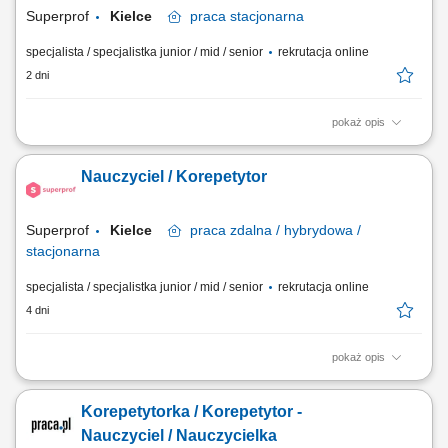
Superprof
Kielce
praca
stacjonarna
specjalista / specjalistka junior / mid / senior
rekrutacja online
2 dni
pokaż opis
Opis stanowiska Prowadzenie prywatnych lekcji i korepetycji w Polsce.
Nauczanie w szerokim zakresie dziedzin (np. języki, nauki ścisłe,
Nauczyciel / Korepetytor
sztuka, sport, wellness). Łączenie się z uczniami za pośrednictwem
największej na świecie platformy edukacyjnej. Dzielenie się swoją
wiedzą i pasją z innymi.
Superprof
Kielce
praca
zdalna / hybrydowa /
stacjonarna
specjalista / specjalistka junior / mid / senior
rekrutacja online
4 dni
pokaż opis
Poszukujemy pracowników dydaktycznych w całej Polsce, do
prowadzenia prywatnych lekcji z wielu dziedzin, w tym: nauki ścisłe,
Korepetytorka / Korepetytor -
sztuka, języki, zdrowie, fitness i wiele więcej. Superprof jest odpowiedni
dla nauczycieli na wszystkich poziomach nauczania, niezależnie od
Nauczyciel / Nauczycielka