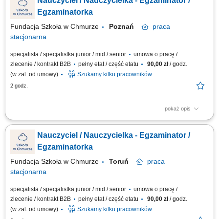
Nauczyciel / Nauczycielka - Egzaminator /
wspierającą atmosferę podczas egzaminów na żywo, czuwanie nad
prawidłowym przebiegiem egzaminów, uzupełnianie dokumentacji
Egzaminatorka
egzaminacyjnej, współpraca z...
Fundacja Szkoła w Chmurze
Poznań
praca
stacjonarna
specjalista / specjalistka junior / mid / senior
umowa o pracę /
zlecenie / kontrakt B2B
pełny etat / część etatu
90,00 zł
/ godz.
(w zal. od umowy)
Szukamy kilku pracowników
2 godz.
pokaż opis
Twój zakres obowiązków: stacjonarne przeprowadzanie egzaminów
ustnych i pisemnych dla uczniów naszej szkoły, dbanie o spokojną i
Nauczyciel / Nauczycielka - Egzaminator /
wspierającą atmosferę podczas egzaminów na żywo, czuwanie nad
prawidłowym przebiegiem egzaminów, uzupełnianie dokumentacji
Egzaminatorka
egzaminacyjnej, współpraca z...
Fundacja Szkoła w Chmurze
Toruń
praca
stacjonarna
specjalista / specjalistka junior / mid / senior
umowa o pracę /
zlecenie / kontrakt B2B
pełny etat / część etatu
90,00 zł
/ godz.
(w zal. od umowy)
Szukamy kilku pracowników