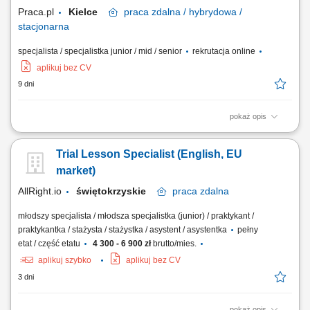
wykształcenia i...
Praca.pl
Kielce
praca
zdalna / hybrydowa /
stacjonarna
specjalista / specjalistka junior / mid / senior
rekrutacja online
aplikuj bez CV
9 dni
pokaż opis
Opis stanowiska: Prowadzenie prywatnych lekcji i korepetycji w Polsce.
Nauczanie w szerokim zakresie dziedzin (np. języki, nauki ścisłe,
Trial Lesson Specialist (English, EU
sztuka, sport, wellness). Łączenie się z uczniami za pośrednictwem
największej na świecie platformy edukacyjnej. Dzielenie się swoją
market)
wiedzą i pasją z innymi.
AllRight.io
świętokrzyskie
praca
zdalna
młodszy specjalista / młodsza specjalistka (junior) / praktykant /
praktykantka / stażysta / stażystka / asystent / asystentka
pełny
etat / część etatu
4 300 - 6 900 zł
brutto/mies.
aplikuj szybko
aplikuj bez CV
3 dni
pokaż opis