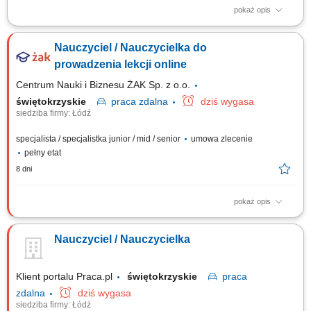
pokaż opis
Things you’ll take care of: Conduct trial lessons (30 minutes) Assess the
child’s level in a game-based format; Present the learning program; Help
Nauczyciel / Nauczycielka do
parents make a purchase decision; Work with scripts (with flexibility)
prowadzenia lekcji online
Centrum Nauki i Biznesu ŻAK Sp. z o.o.
świętokrzyskie
praca
zdalna
dziś wygasa
siedziba firmy: Łódź
specjalista / specjalistka junior / mid / senior
umowa zlecenie
pełny etat
8 dni
pokaż opis
Poszukujemy nauczyciela/ki do prowadzenia lekcji online dla uczniów
klas 7–8 na platformie edukacyjnej. Student/ka prowadzący/a lekcje
Nauczyciel / Nauczycielka
online dla uczniów klas 7–8 (j. polski / matematyka / j. angielski) Opis
stanowiska: Poszukujemy studentów ostatnich lat do prowadzenia
dyżurów 1:1 dla...
Klient portalu Praca.pl
świętokrzyskie
praca
zdalna
dziś wygasa
siedziba firmy: Łódź