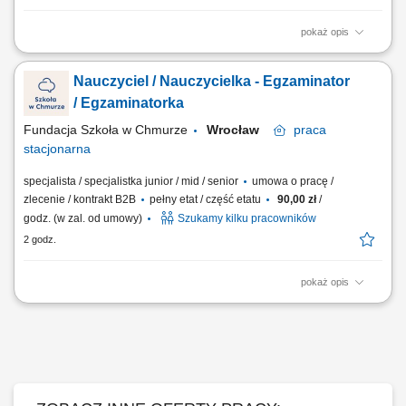
pokaż opis
Twój zakres obowiązków: stacjonarne przeprowadzanie egzaminów
ustnych i pisemnych dla uczniów naszej szkoły, dbanie o spokojną i
Nauczyciel / Nauczycielka - Egzaminator
wspierającą atmosferę podczas egzaminów na żywo, czuwanie nad
prawidłowym przebiegiem egzaminów, uzupełnianie dokumentacji
/ Egzaminatorka
egzaminacyjnej, współpraca z...
Fundacja Szkoła w Chmurze
Wrocław
praca
stacjonarna
specjalista / specjalistka junior / mid / senior
umowa o pracę /
zlecenie / kontrakt B2B
pełny etat / część etatu
90,00 zł
/
godz. (w zal. od umowy)
Szukamy kilku pracowników
2 godz.
pokaż opis
Twój zakres obowiązków: stacjonarne przeprowadzanie egzaminów
ustnych i pisemnych dla uczniów naszej szkoły, dbanie o spokojną i
wspierającą atmosferę podczas egzaminów na żywo, czuwanie nad
prawidłowym przebiegiem egzaminów, uzupełnianie dokumentacji
egzaminacyjnej, współpraca z...