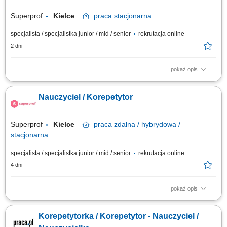
Superprof
Kielce
praca
stacjonarna
specjalista / specjalistka junior / mid / senior
rekrutacja online
2 dni
pokaż opis
Opis stanowiska Prowadzenie prywatnych lekcji i korepetycji w Polsce.
Nauczanie w szerokim zakresie dziedzin (np. języki, nauki ścisłe, sztuka,
Nauczyciel / Korepetytor
sport, wellness). Łączenie się z uczniami za pośrednictwem największej
na świecie platformy edukacyjnej. Dzielenie się swoją wiedzą i pasją z
innymi.
Superprof
Kielce
praca
zdalna / hybrydowa /
stacjonarna
specjalista / specjalistka junior / mid / senior
rekrutacja online
4 dni
pokaż opis
Poszukujemy pracowników dydaktycznych w całej Polsce, do
prowadzenia prywatnych lekcji z wielu dziedzin, w tym: nauki ścisłe,
Korepetytorka / Korepetytor - Nauczyciel /
sztuka, języki, zdrowie, fitness i wiele więcej. Superprof jest odpowiedni