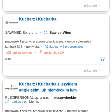
pokaż opis
Opis stanowiska Aktywny udział w codziennym przygotowywaniu potraw
zgodnie z ustalonym menu lokalu. Dbanie o właściwe magazynowanie
Kucharz / Kucharka
surowców oraz estetyczne serwowanie dań. Wsparcie w bieżących
pracach na zapleczu kuchennym oraz dbanie o porządek na stanowisku.
Przestrzeganie procedur...
SAWIMED Sp. z o. o.
Sawice-Wieś
pracownik fizyczny / pracowniczka fizyczna
umowa zlecenie /
kontrakt B2B
pełny etat
Szukamy 2 pracowników
aplikuj szybko
aplikuj bez CV
2 dni
pokaż opis
Opis stanowiska Przygotowywanie posiłków zgodnie z jadłospisem;
Dbanie o wysoką jakość i estetykę wydawanych posiłków; Przestrzeganie
Kucharz / Kucharka z językiem
zasad higieny oraz systemu HACCP; Utrzymywanie porządku na
stanowisku pracy; Współpraca z zespołem kuchni;
angielskim lub niemieckim k/m
FLEXIPERSONAL sp. z o.o.
mazowieckie
relokacja do:
Niemcy
pracownik fizyczny / pracowniczka fizyczna
umowa o pracę