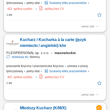
tymczasową
pełny etat
Szukamy kilku pracowników
aplikuj szybko
aplikuj bez CV
1 dni
pokaż opis
Opis stanowiska: Przygotowywanie dań à la carte; Dbanie o smak,
jakość i estetykę potraw; Współpraca z zespołem kuchni; Kontrola
Kucharz / Kucharka à la carte (język
zapasów i organizacja pracy; Utrzymanie porządku i standardów
higieny; Czego oczekujemy: Doświadczenia jako kucharz; Znajomości
niemiecki / angielski) k/m
pracy w kuchni restauracyjnej;...
FLEXIPERSONAL sp. z o.o.
mazowieckie
relokacja do:
Niemcy
pracownik fizyczny / pracowniczka fizyczna
umowa o pracę
tymczasową
pełny etat
Szukamy kilku pracowników
aplikuj szybko
aplikuj bez CV
1 dni
pokaż opis
Opis stanowiska Samodzielne prowadzenie powierzonej sekcji
kuchennej i sprawna realizacja zamówień gości restauracji.
Młodszy Kucharz (K/M/X)
Monitorowanie standardów jakościowych oraz dbałość o powtarzalność