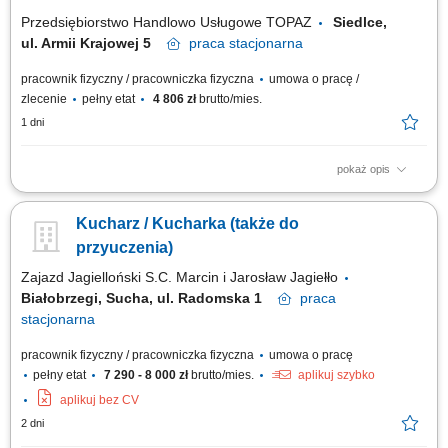
Dbanie o jakość przygotowywanych...
Przedsiębiorstwo Handlowo Usługowe TOPAZ
Siedlce,
ul. Armii Krajowej 5
praca
stacjonarna
pracownik fizyczny / pracowniczka fizyczna
umowa o pracę /
zlecenie
pełny etat
4 806 zł
brutto/mies.
1 dni
pokaż opis
Twoje główne zadania: przygotowywanie potraw zgodnie z recepturą i
standardami kuchni; efektywna współpraca z Szefem Kuchni i pozostałym
Kucharz / Kucharka (także do
zespołem Restauracji; utrzymywanie optymalnego poziomu produkcji dań
i współpraca przy zamawianiu produktów; dbanie o prawidłowe
przyuczenia)
magazynowanie...
Zajazd Jagielloński S.C. Marcin i Jarosław Jagiełło
Białobrzegi, Sucha, ul. Radomska 1
praca
stacjonarna
pracownik fizyczny / pracowniczka fizyczna
umowa o pracę
pełny etat
7 290 - 8 000 zł
brutto/mies.
aplikuj szybko
aplikuj bez CV
2 dni