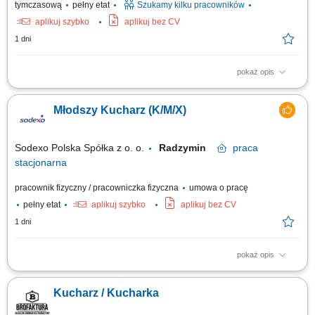
tymczasową
pełny etat
Szukamy kilku pracowników
aplikuj szybko
aplikuj bez CV
1 dni
pokaż opis
Opis stanowiska Samodzielne prowadzenie powierzonej sekcji
kuchennej i sprawna realizacja zamówień gości restauracji.
Młodszy Kucharz (K/M/X)
Monitorowanie standardów jakościowych oraz dbałość o powtarzalność
doskonałego smaku potraw. Koordynowanie codziennych procesów na
zapleczu, w tym kontrola rotacji...
Sodexo Polska Spółka z o. o.
Radzymin
praca
stacjonarna
pracownik fizyczny / pracowniczka fizyczna
umowa o pracę
pełny etat
aplikuj szybko
aplikuj bez CV
1 dni
pokaż opis
Zakres obowiązków: Przygotowywanie dań zgodnie z recepturami;
Produkcja posiłków na miejscu (np. zupy, dania obiadowe, dania
Kucharz / Kucharka
wegetariańskie, dania śniadaniowe, bary sałatkowe); Wydawanie
posiłków i obsługa wydawki; Uzupełnianie produktów na wydawcę;