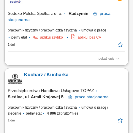
doskonałego smaku potraw. Koordynowanie codziennych procesów na
zapleczu, w tym kontrola rotacji...
Sodexo Polska Spółka z o. o.
Radzymin
praca
stacjonarna
pracownik fizyczny / pracowniczka fizyczna
umowa o pracę
pełny etat
aplikuj szybko
aplikuj bez CV
1 dni
pokaż opis
Zakres obowiązków: Przygotowywanie dań zgodnie z recepturami;
Produkcja posiłków na miejscu (np. zupy, dania obiadowe, dania
Kucharz / Kucharka
wegetariańskie, dania śniadaniowe, bary sałatkowe); Wydawanie
posiłków i obsługa wydawki; Uzupełnianie produktów na wydawcę;
Dbanie o jakość przygotowywanych...
Przedsiębiorstwo Handlowo Usługowe TOPAZ
Siedlce, ul. Armii Krajowej 5
praca
stacjonarna
pracownik fizyczny / pracowniczka fizyczna
umowa o pracę /
zlecenie
pełny etat
4 806 zł
brutto/mies.
1 dni