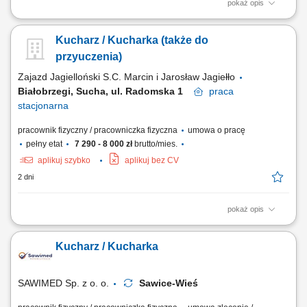
pokaż opis
Twoje główne zadania: przygotowywanie potraw zgodnie z recepturą i
standardami kuchni; efektywna współpraca z Szefem Kuchni i
Kucharz / Kucharka (także do
pozostałym zespołem Restauracji; utrzymywanie optymalnego poziomu
produkcji dań i współpraca przy zamawianiu produktów; dbanie o
przyuczenia)
prawidłowe magazynowanie...
Zajazd Jagielloński S.C. Marcin i Jarosław Jagiełło
Białobrzegi, Sucha, ul. Radomska 1
praca
stacjonarna
pracownik fizyczny / pracowniczka fizyczna
umowa o pracę
pełny etat
7 290 - 8 000 zł
brutto/mies.
aplikuj szybko
aplikuj bez CV
2 dni
pokaż opis
Opis stanowiska Aktywny udział w codziennym przygotowywaniu potraw
zgodnie z ustalonym menu lokalu. Dbanie o właściwe magazynowanie
Kucharz / Kucharka
surowców oraz estetyczne serwowanie dań. Wsparcie w bieżących
pracach na zapleczu kuchennym oraz dbanie o porządek na
stanowisku. Przestrzeganie procedur...
SAWIMED Sp. z o. o.
Sawice-Wieś