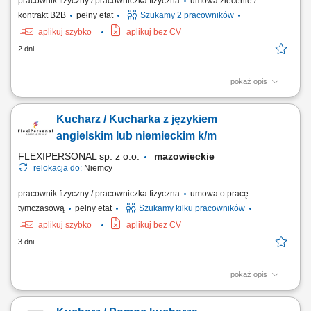
pracownik fizyczny / pracowniczka fizyczna
umowa zlecenie /
kontrakt B2B
pełny etat
Szukamy 2 pracowników
aplikuj szybko
aplikuj bez CV
2 dni
pokaż opis
Opis stanowiska Przygotowywanie posiłków zgodnie z jadłospisem;
Dbanie o wysoką jakość i estetykę wydawanych posiłków;
Kucharz / Kucharka z językiem
Przestrzeganie zasad higieny oraz systemu HACCP; Utrzymywanie
porządku na stanowisku pracy; Współpraca z zespołem kuchni;
angielskim lub niemieckim k/m
FLEXIPERSONAL sp. z o.o.
mazowieckie
relokacja do:
Niemcy
pracownik fizyczny / pracowniczka fizyczna
umowa o pracę
tymczasową
pełny etat
Szukamy kilku pracowników
aplikuj szybko
aplikuj bez CV
3 dni
pokaż opis
Opis stanowiska Kompleksowe przyrządzanie oraz estetyczne
serwowanie potraw z menu à la carte. Nadzorowanie najwyższej