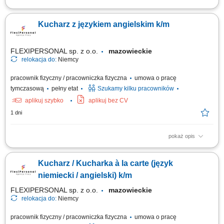
Zadania: Gotowanie smacznych i estetycznych dań według
wyznaczonego menu; Dbanie o czystość blatu i standardy higieniczne
Kucharz z językiem angielskim k/m
(HACCP) Współpraca z resztą ekipy kuchennej;
FLEXIPERSONAL sp. z o.o.
mazowieckie
relokacja do:
Niemcy
pracownik fizyczny / pracowniczka fizyczna
umowa o pracę
tymczasową
pełny etat
Szukamy kilku pracowników
aplikuj szybko
aplikuj bez CV
1 dni
pokaż opis
Opis stanowiska: Przygotowywanie dań à la carte; Dbanie o smak, jakość
i estetykę potraw; Współpraca z zespołem kuchni; Kontrola zapasów i
Kucharz / Kucharka à la carte (język
organizacja pracy; Utrzymanie porządku i standardów higieny; Czego
oczekujemy: Doświadczenia jako kucharz; Znajomości pracy w kuchni
niemiecki / angielski) k/m
restauracyjnej;...
FLEXIPERSONAL sp. z o.o.
mazowieckie
relokacja do:
Niemcy
pracownik fizyczny / pracowniczka fizyczna
umowa o pracę