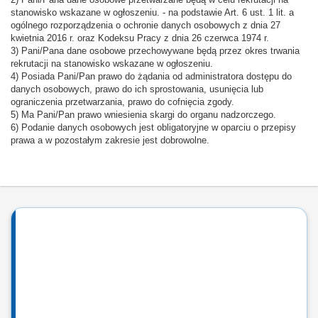
2) Pani/Pana dane osobowe przetwarzane będą w celu rekrutacji na
stanowisko wskazane w ogłoszeniu. - na podstawie Art. 6 ust. 1 lit. a
ogólnego rozporządzenia o ochronie danych osobowych z dnia 27
kwietnia 2016 r. oraz Kodeksu Pracy z dnia 26 czerwca 1974 r.
3) Pani/Pana dane osobowe przechowywane będą przez okres trwania
rekrutacji na stanowisko wskazane w ogłoszeniu.
4) Posiada Pani/Pan prawo do żądania od administratora dostępu do
danych osobowych, prawo do ich sprostowania, usunięcia lub
ograniczenia przetwarzania, prawo do cofnięcia zgody.
5) Ma Pani/Pan prawo wniesienia skargi do organu nadzorczego.
6) Podanie danych osobowych jest obligatoryjne w oparciu o przepisy
prawa a w pozostałym zakresie jest dobrowolne.