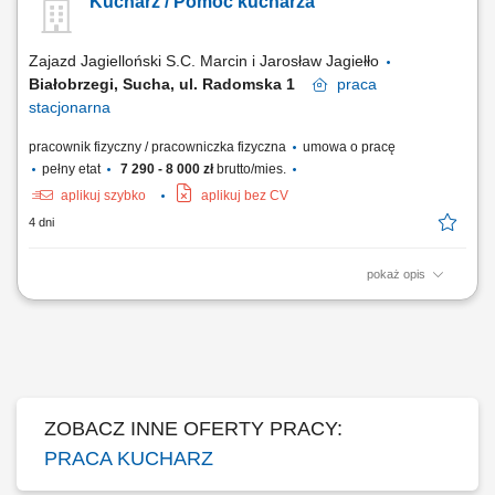
Kucharz / Pomoc kucharza
jakości, walorów smakowych oraz prezentacji wydawanych dań.
Bieżące zarządzanie stanem magazynowym oraz optymalizacja
wykorzystania składników kuchennych. Ścisła...
Zajazd Jagielloński S.C. Marcin i Jarosław Jagiełło
Białobrzegi, Sucha, ul. Radomska 1
praca
stacjonarna
pracownik fizyczny / pracowniczka fizyczna
umowa o pracę
pełny etat
7 290 - 8 000 zł
brutto/mies.
aplikuj szybko
aplikuj bez CV
4 dni
pokaż opis
Opis stanowiska: Zajazd Jagielloński przyjmie do pracy osoby na
stanowisku: kucharz / pomoc kucharza. (Kwota wynagrodzenia
prezentowana w ogłoszeniu dotyczy stawki brutto. Górna stawka w
przypadku osoby z doświadczeniem). Doświadczenie w pracy na
podobnym stanowisku mile widziane, ale istnieje...
ZOBACZ INNE OFERTY PRACY:
PRACA KUCHARZ