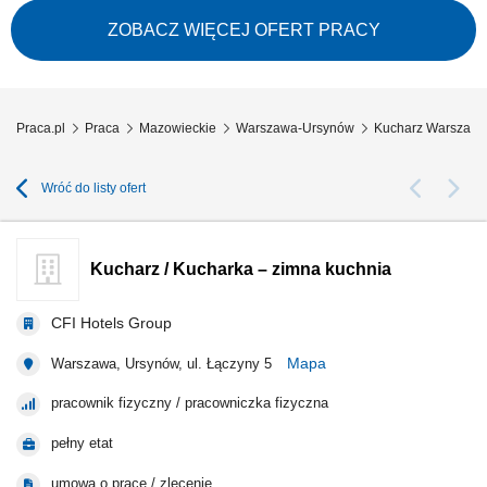
stanowisku: kucharz / pomoc kucharza. (Kwota wynagrodzenia
prezentowana w ogłoszeniu dotyczy stawki brutto. Górna stawka w
ZOBACZ WIĘCEJ OFERT PRACY
przypadku osoby z doświadczeniem). Doświadczenie w pracy na
podobnym stanowisku mile widziane, ale istnieje...
Praca.pl
Praca
Mazowieckie
Warszawa-Ursynów
Kucharz Warszaw
Wróć do listy ofert
Kucharz / Kucharka – zimna kuchnia
CFI Hotels Group
Mapa
Warszawa, Ursynów, ul. Łączyny 5
pracownik fizyczny / pracowniczka fizyczna
pełny etat
umowa o pracę / zlecenie