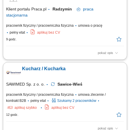
Klient portalu Praca.pl
Radzymin
praca
stacjonarna
pracownik fizyczny / pracowniczka fizyczna
umowa o pracę
pełny etat
aplikuj bez CV
9 godz.
pokaż opis
Przygotowywanie i produkcja dań według receptur (dania obiadowe,
śniadaniowe, zupy, opcje wegetariańskie, bar sałatkowy) Wydawanie
Kucharz / Kucharka
posiłków, obsługa oraz bieżące uzupełnianie wydawki; Dbanie o wysoki
standard i jakość serwowanych potraw; Utrzymywanie czystości i
porządku na stanowisku...
SAWIMED Sp. z o. o.
Sawice-Wieś
pracownik fizyczny / pracowniczka fizyczna
umowa zlecenie /
kontrakt B2B
pełny etat
Szukamy 2 pracowników
aplikuj szybko
aplikuj bez CV
12 godz.
pokaż opis