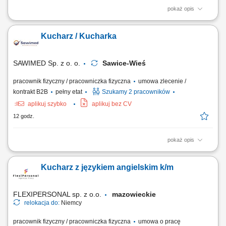
pokaż opis
Przygotowywanie i produkcja dań według receptur (dania obiadowe,
śniadaniowe, zupy, opcje wegetariańskie, bar sałatkowy) Wydawanie
Kucharz / Kucharka
posiłków, obsługa oraz bieżące uzupełnianie wydawki; Dbanie o wysoki
standard i jakość serwowanych potraw; Utrzymywanie czystości i
porządku na stanowisku...
SAWIMED Sp. z o. o.
Sawice-Wieś
pracownik fizyczny / pracowniczka fizyczna
umowa zlecenie /
kontrakt B2B
pełny etat
Szukamy 2 pracowników
aplikuj szybko
aplikuj bez CV
12 godz.
pokaż opis
Zadania: Gotowanie smacznych i estetycznych dań według
wyznaczonego menu; Dbanie o czystość blatu i standardy higieniczne
Kucharz z językiem angielskim k/m
(HACCP) Współpraca z resztą ekipy kuchennej;
FLEXIPERSONAL sp. z o.o.
mazowieckie
relokacja do:
Niemcy
pracownik fizyczny / pracowniczka fizyczna
umowa o pracę