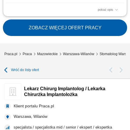
pokaż opis
Zapraszamy do współpracy lekarzy dentystów: posiadających prawo
wykonywania zawodu, z doświadczeniem w leczeniu Pacjentów, jesteśmy
również otwarci na lekarzy świeżo po stażu; otwartych na rozwój w
ZOBACZ WIĘCEJ OFERT PRACY
dużym, interdyscyplinarnym zespole, chętnych do pracy na 2 lub więcej
dyżurów w...
Praca.pl
Praca
Mazowieckie
Warszawa-Wilanów
Stomatolog Warsz
Wróć do listy ofert
Lekarz Chirurg Implantolog / Lekarka
Chirurżka Implantolożka
Klient portalu Praca.pl
Warszawa, Wilanów
specjalista / specjalistka mid / senior / ekspert / ekspertka