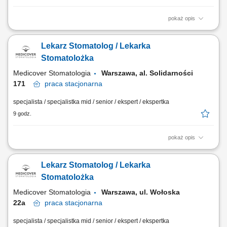
pokaż opis
wykonywanie zabiegów z zakresu stomatologii zachowawczej z
wykorzystaniem aktualnych rozwiązań diagnostycznych i
Lekarz Stomatolog / Lekarka
terapeutycznych, tworzenie oraz realizacja planów leczenia
odpowiadających potrzebom pacjentów, monitorowanie przebiegu
Stomatolożka
terapii i budowanie długofalowych relacji z pacjentami,...
Medicover Stomatologia
Warszawa, al. Solidarności
171
praca
stacjonarna
specjalista / specjalistka mid / senior / ekspert / ekspertka
9 godz.
pokaż opis
Opis stanowiska Prowadzenie kompleksowego leczenia
stomatologicznego Pacjentów przy użyciu zaplecza diagnostycznego i
Lekarz Stomatolog / Lekarka
zabiegowego nowej generacji. Ścisła współpraca z interdyscyplinarnym
zespołem specjalistów w celu zapewnienia ciągłości oraz najwyższego
Stomatolożka
standardu opieki. Realizacja...
Medicover Stomatologia
Warszawa, ul. Wołoska
22a
praca
stacjonarna
specjalista / specjalistka mid / senior / ekspert / ekspertka