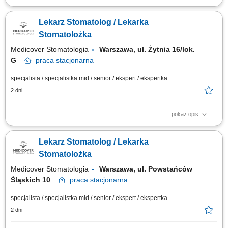
Zapraszamy do współpracy lekarzy dentystów/ lekarki dentystki z
aktualnym prawem wykonywania zawodu, których zadania będą
Lekarz Stomatolog / Lekarka
obejmować: kompleksowe leczenie pacjentów w zakresie stomatologii
zachowawczej, z wykorzystaniem nowoczesnych metod i materiałów,
Stomatolożka
pracę na planach leczenia we...
Medicover Stomatologia
Warszawa, ul. Żytnia 16/lok.
G
praca
stacjonarna
specjalista / specjalistka mid / senior / ekspert / ekspertka
2 dni
pokaż opis
Zapraszamy do współpracy lekarzy dentystów/ lekarki dentystki z
aktualnym prawem wykonywania zawodu, których zadania będą
Lekarz Stomatolog / Lekarka
obejmować: leczenie pacjentów w zakresie stomatologii zachowawczej, z
wykorzystaniem nowoczesnych metod i materiałów, pracę na planach
Stomatolożka
leczenia we współpracy z...
Medicover Stomatologia
Warszawa, ul. Powstańców
Śląskich 10
praca
stacjonarna
specjalista / specjalistka mid / senior / ekspert / ekspertka
2 dni