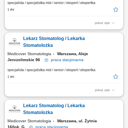
specjalista / specjalistka mid / senior / ekspert / ekspertka
1 dni
pokaż opis
Zapraszamy do współpracy lekarzy dentystów/ lekarki dentystki z
aktualnym prawem wykonywania zawodu, których zadania będą
Lekarz Stomatolog / Lekarka
obejmować: kompleksowe leczenie pacjentów w zakresie stomatologii
zachowawczej, z wykorzystaniem nowoczesnych metod i materiałów,
Stomatolożka
pracę na planach leczenia we...
Medicover Stomatologia
Warszawa, Aleje
Jerozolimskie 96
praca
stacjonarna
specjalista / specjalistka mid / senior / ekspert / ekspertka
1 dni
pokaż opis
Zapraszamy do współpracy lekarzy dentystów/ lekarki dentystki z
aktualnym prawem wykonywania zawodu, których zadania będą
Lekarz Stomatolog / Lekarka
obejmować: kompleksowe leczenie pacjentów w zakresie stomatologii
zachowawczej, z wykorzystaniem nowoczesnych metod i materiałów,
Stomatolożka
pracę na planach leczenia we...
Medicover Stomatologia
Warszawa, ul. Żytnia
16/lok. G
praca
stacjonarna