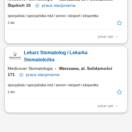
Śląskich 10
praca
stacjonarna
specjalista / specjalistka mid / senior / ekspert / ekspertka
2 dni
pokaż opis
Zapraszamy do współpracy lekarzy dentystów/ lekarki dentystki z
aktualnym prawem wykonywania zawodu, których zadania będą
Lekarz Stomatolog / Lekarka
obejmować: leczenie endodontyczne pacjentów w nowoczesnym
środowisku, z wykorzystaniem mikroskopu, praca na planach leczenia
Stomatolożka
we współpracy z interdyscyplinarnym...
Medicover Stomatologia
Warszawa, al. Solidarności
171
praca
stacjonarna
specjalista / specjalistka mid / senior / ekspert / ekspertka
2 dni
pokaż opis
Zapraszamy do współpracy lekarzy dentystów: posiadających prawo
wykonywania zawodu, z doświadczeniem w leczeniu Pacjentów,
jesteśmy również otwarci na lekarzy świeżo po stażu; otwartych na
rozwój w dużym, interdyscyplinarnym zespole, chętnych do pracy na 2