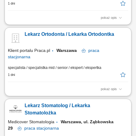
1 dni
pokaż opis
Zapraszamy do współpracy lekarzy dentystów/ lekarki dentystki z
aktualnym prawem wykonywania zawodu, których zadania będą
Lekarz Ortodonta / Lekarka Ortodontka
obejmować: kompleksowe leczenie pacjentów w zakresie stomatologii
zachowawczej, z wykorzystaniem nowoczesnych metod i materiałów,
pracę na planach leczenia we...
Klient portalu Praca.pl
Warszawa
praca
stacjonarna
specjalista / specjalistka mid / senior / ekspert / ekspertka
1 dni
pokaż opis
Samodzielne prowadzenie konsultacji i leczenia ortodontycznego.
Planowanie terapii oraz dobór odpowiednich metod leczenia. Praca z
Lekarz Stomatolog / Lekarka
nowoczesnymi rozwiązaniami stosowanymi w ortodoncji. Współpraca z
zespołem lekarzy w ramach kompleksowego leczenia pacjentów.
Stomatolożka
Zapewnianie wysokiej jakości opieki...
Medicover Stomatologia
Warszawa, ul. Ząbkowska
29
praca
stacjonarna