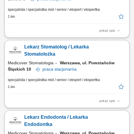
specjalista / specjalistka mid / senior / ekspert / ekspertka
2 dni
pokaż opis
Zapraszamy do współpracy lekarzy dentystów/ lekarki dentystki z
aktualnym prawem wykonywania zawodu, których zadania będą
Lekarz Stomatolog / Lekarka
obejmować: leczenie pacjentów w zakresie stomatologii zachowawczej,
z wykorzystaniem nowoczesnych metod i materiałów, pracę na planach
Stomatolożka
leczenia we współpracy z...
Medicover Stomatologia
Warszawa, ul. Powstańców
Śląskich 10
praca
stacjonarna
specjalista / specjalistka mid / senior / ekspert / ekspertka
2 dni
pokaż opis
Zapraszamy do współpracy lekarzy dentystów/ lekarki dentystki z
aktualnym prawem wykonywania zawodu, których zadania będą
Lekarz Endodonta / Lekarka
obejmować: kompleksowe leczenie pacjentów w zakresie stomatologii
zachowawczej, z wykorzystaniem nowoczesnych metod i materiałów,
Endodontka
pracę na planach leczenia we...
Medicover Stomatologia
Warszawa, ul. Powstańców