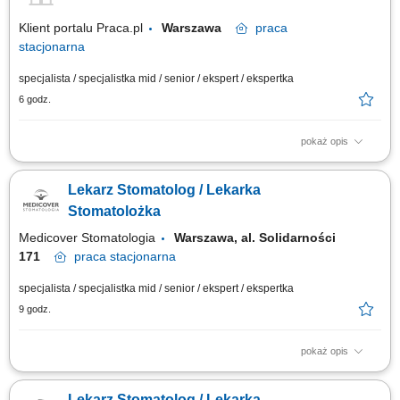
Klient portalu Praca.pl
Warszawa
praca
stacjonarna
specjalista / specjalistka mid / senior / ekspert / ekspertka
6 godz.
pokaż opis
wykonywanie zabiegów z zakresu stomatologii zachowawczej z
wykorzystaniem aktualnych rozwiązań diagnostycznych i
Lekarz Stomatolog / Lekarka
terapeutycznych, tworzenie oraz realizacja planów leczenia
odpowiadających potrzebom pacjentów, monitorowanie przebiegu terapii
Stomatolożka
i budowanie długofalowych relacji z pacjentami,...
Medicover Stomatologia
Warszawa, al. Solidarności
171
praca
stacjonarna
specjalista / specjalistka mid / senior / ekspert / ekspertka
9 godz.
pokaż opis
Opis stanowiska Prowadzenie kompleksowego leczenia
stomatologicznego Pacjentów przy użyciu zaplecza diagnostycznego i
Lekarz Stomatolog / Lekarka