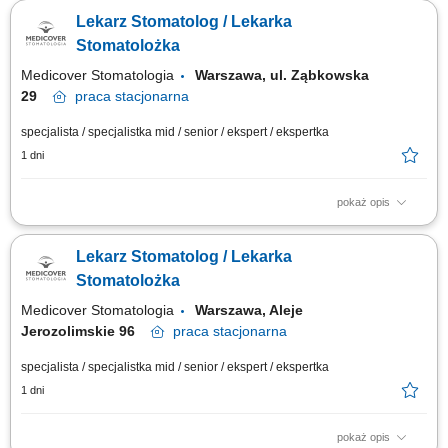
Planowanie terapii oraz dobór odpowiednich metod leczenia. Praca z
Lekarz Stomatolog / Lekarka
nowoczesnymi rozwiązaniami stosowanymi w ortodoncji. Współpraca z
zespołem lekarzy w ramach kompleksowego leczenia pacjentów.
Stomatolożka
Zapewnianie wysokiej jakości opieki...
Medicover Stomatologia
Warszawa, ul. Ząbkowska
29
praca
stacjonarna
specjalista / specjalistka mid / senior / ekspert / ekspertka
1 dni
pokaż opis
Zapraszamy do współpracy lekarzy dentystów/ lekarki dentystki z
aktualnym prawem wykonywania zawodu, których zadania będą
Lekarz Stomatolog / Lekarka
obejmować: kompleksowe leczenie pacjentów w zakresie stomatologii
zachowawczej, z wykorzystaniem nowoczesnych metod i materiałów,
Stomatolożka
pracę na planach leczenia we...
Medicover Stomatologia
Warszawa, Aleje
Jerozolimskie 96
praca
stacjonarna
specjalista / specjalistka mid / senior / ekspert / ekspertka
1 dni
pokaż opis