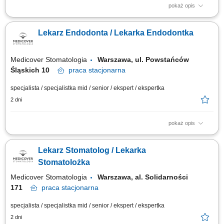
pokaż opis
Zapraszamy do współpracy lekarzy dentystów/ lekarki dentystki z
aktualnym prawem wykonywania zawodu, których zadania będą
Lekarz Endodonta / Lekarka Endodontka
obejmować: kompleksowe leczenie pacjentów w zakresie stomatologii
zachowawczej, z wykorzystaniem nowoczesnych metod i materiałów,
pracę na planach leczenia we...
Medicover Stomatologia
Warszawa, ul. Powstańców
Śląskich 10
praca
stacjonarna
specjalista / specjalistka mid / senior / ekspert / ekspertka
2 dni
pokaż opis
Zapraszamy do współpracy lekarzy dentystów/ lekarki dentystki z
aktualnym prawem wykonywania zawodu, których zadania będą
Lekarz Stomatolog / Lekarka
obejmować: leczenie endodontyczne pacjentów w nowoczesnym
środowisku, z wykorzystaniem mikroskopu, praca na planach leczenia we
Stomatolożka
współpracy z interdyscyplinarnym...
Medicover Stomatologia
Warszawa, al. Solidarności
171
praca
stacjonarna
specjalista / specjalistka mid / senior / ekspert / ekspertka
2 dni