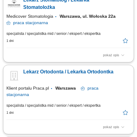
zabiegowego nowej generacji. Ścisła współpraca z interdyscyplinarnym
zespołem specjalistów w celu zapewnienia ciągłości oraz najwyższego
Stomatolożka
standardu opieki. Realizacja...
Medicover Stomatologia
Warszawa, ul. Wołoska 22a
praca
stacjonarna
specjalista / specjalistka mid / senior / ekspert / ekspertka
1 dni
pokaż opis
Zapraszamy do współpracy lekarzy dentystów/ lekarki dentystki z
aktualnym prawem wykonywania zawodu, których zadania będą
Lekarz Ortodonta / Lekarka Ortodontka
obejmować: kompleksowe leczenie pacjentów w zakresie stomatologii
zachowawczej, z wykorzystaniem nowoczesnych metod i materiałów,
pracę na planach leczenia we...
Klient portalu Praca.pl
Warszawa
praca
stacjonarna
specjalista / specjalistka mid / senior / ekspert / ekspertka
1 dni
pokaż opis
Samodzielne prowadzenie konsultacji i leczenia ortodontycznego.