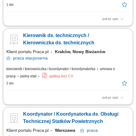
1 dni
pokaż opis
Zakres obowiązków: Zarządzanie Działem Technicznym Administracji
Osiedla Kierowanie pracą Działu Technicznego; Organizacja i
Kierownik ds. technicznych /
koordynacja pracy zespołów technicznych; Planowanie, delegowanie i
nadzór nad realizacją zadań; Zapewnienie funkcjonowania działu
Kierowniczka ds. technicznych
zgodnie z regulaminami i...
Klient portalu Praca.pl
Kraków, Nowy Bieżanów
praca
stacjonarna
kierownik / kierowniczka / koordynator / koordynatorka
umowa o
pracę
pełny etat
aplikuj bez CV
2 dni
pokaż opis
Zarządzanie obsługą techniczną, infrastrukturą budynku oraz projektami
remontów i aranżacji lokali; Nadzór nad pracami konserwacyjnymi,
Koordynator / Koordynatorka ds. Obsługi
wymianami eksploatacyjnymi i usuwaniem awarii instalacji
(elektrycznych, sanitarnych, HVAC, niskoprądowych, ppoż.) Ofertowanie,
Technicznej Statków Powietrznych
zlecanie i kontrolowanie...
Klient portalu Praca.pl
Warszawa
praca