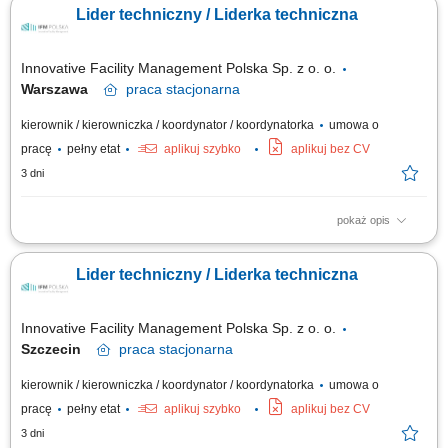
obsługę techniczną; budowanie i utrzymywanie relacji biznesowych z
Lider techniczny / Liderka techniczna
klientem; nadzór nad pracą podwykonawców tak aby zapewnić najlepszą
jakość serwisu; tworzenie planów inwestycyjnych; optymalizacja kosztów
eksploatacyjnych...
Innovative Facility Management Polska Sp. z o. o.
Warszawa
praca
stacjonarna
kierownik / kierowniczka / koordynator / koordynatorka
umowa o
pracę
pełny etat
aplikuj szybko
aplikuj bez CV
3 dni
pokaż opis
Zadania: Planowanie oraz terminowe realizowanie przeglądów
technicznych zgodnie z rocznym harmonogramem; Koordynowanie pracy
Lider techniczny / Liderka techniczna
własnej, technika oraz podwykonawców w celu zachowania wysokiej
jakości serwisu; Wdrażanie nowoczesnych rozwiązań rynkowych i ciągłe
podnoszenie standardów...
Innovative Facility Management Polska Sp. z o. o.
Szczecin
praca
stacjonarna
kierownik / kierowniczka / koordynator / koordynatorka
umowa o
pracę
pełny etat
aplikuj szybko
aplikuj bez CV
3 dni