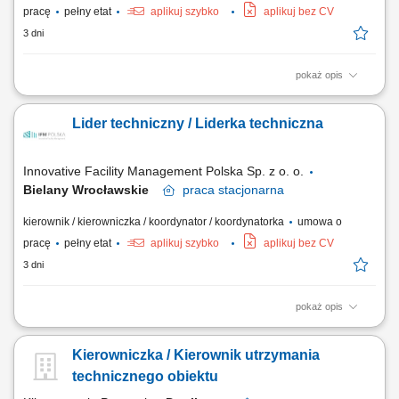
pracę
pełny etat
aplikuj szybko
aplikuj bez CV
3 dni
pokaż opis
Zadania: Planowanie oraz terminowe realizowanie przeglądów
technicznych zgodnie z rocznym harmonogramem; Koordynowanie
Lider techniczny / Liderka techniczna
pracy własnej, technika oraz podwykonawców w celu zachowania
wysokiej jakości serwisu; Wdrażanie nowoczesnych rozwiązań
rynkowych i ciągłe podnoszenie standardów...
Innovative Facility Management Polska Sp. z o. o.
Bielany Wrocławskie
praca
stacjonarna
kierownik / kierowniczka / koordynator / koordynatorka
umowa o
pracę
pełny etat
aplikuj szybko
aplikuj bez CV
3 dni
pokaż opis
Zadania: Planowanie oraz terminowe realizowanie przeglądów
technicznych zgodnie z rocznym harmonogramem; Koordynowanie
Kierowniczka / Kierownik utrzymania
pracy własnej, technika oraz podwykonawców w celu zachowania
wysokiej jakości serwisu; Wdrażanie nowoczesnych rozwiązań
technicznego obiektu
rynkowych i ciągłe podnoszenie standardów...