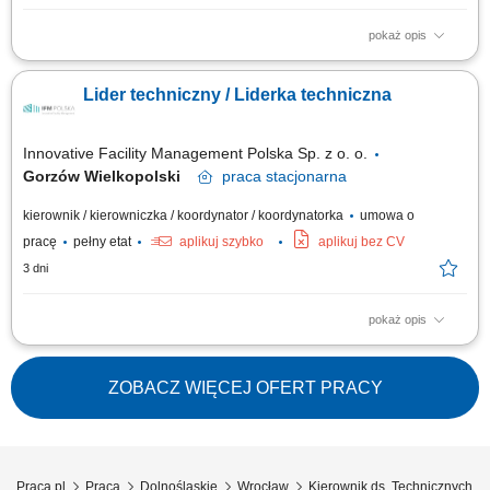
pokaż opis
Zadania: Planowanie oraz terminowe realizowanie przeglądów
technicznych zgodnie z rocznym harmonogramem; Koordynowanie pracy
Lider techniczny / Liderka techniczna
własnej, technika oraz podwykonawców w celu zachowania wysokiej
jakości serwisu; Wdrażanie nowoczesnych rozwiązań rynkowych i ciągłe
podnoszenie standardów...
Innovative Facility Management Polska Sp. z o. o.
Gorzów Wielkopolski
praca
stacjonarna
kierownik / kierowniczka / koordynator / koordynatorka
umowa o
pracę
pełny etat
aplikuj szybko
aplikuj bez CV
3 dni
pokaż opis
Zadania: Planowanie oraz terminowe realizowanie przeglądów
technicznych zgodnie z rocznym harmonogramem; Koordynowanie pracy
własnej, technika oraz podwykonawców w celu zachowania wysokiej
ZOBACZ WIĘCEJ OFERT PRACY
jakości serwisu; Wdrażanie nowoczesnych rozwiązań rynkowych i ciągłe
podnoszenie standardów...
Praca.pl
Praca
Dolnośląskie
Wrocław
Kierownik ds. Technicznych W