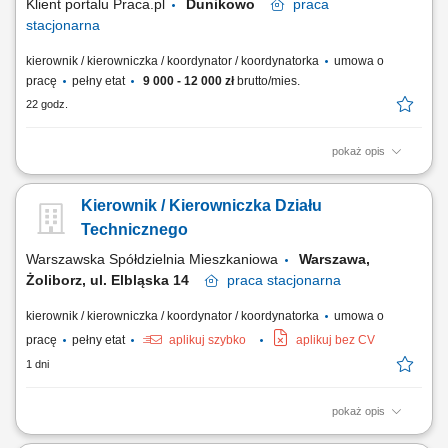
Klient portalu Praca.pl
Dunikowo
praca
stacjonarna
kierownik / kierowniczka / koordynator / koordynatorka
umowa o
pracę
pełny etat
9 000 - 12 000 zł
brutto/mies.
22 godz.
pokaż opis
zarządzanie techniczną obsługą obiektu oraz zapewnienie prawidłowej
eksploatacji infrastruktury, nadzór nad stanem technicznym instalacji i
Kierownik / Kierowniczka Działu
urządzeń budynkowych, organizacja oraz kontrola przeglądów,
konserwacji i prac serwisowych, koordynowanie pracy zespołu
Technicznego
technicznego oraz...
Warszawska Spółdzielnia Mieszkaniowa
Warszawa,
Żoliborz, ul. Elbląska 14
praca
stacjonarna
kierownik / kierowniczka / koordynator / koordynatorka
umowa o
pracę
pełny etat
aplikuj szybko
aplikuj bez CV
1 dni
pokaż opis
Zakres obowiązków: Zarządzanie Działem Technicznym Administracji