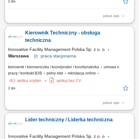
2 dni
pokaż opis
Całodobowa koordynacja i wsparcie działań obsługowych (prace
planowe i nieplanowe) Wsparcie krótkoterminowego planowania
Kierownik Techniczny - obsługa
obsługi liniowej (analiza dokumentacji, części, narzędzi i usterek ADD)
Obsługa zleceń ad-hoc poza stacjami oraz wsparcie w sytuacjach AOG;
techniczna
Współpraca z Project...
Innovative Facility Management Polska Sp. z o. o.
Warszawa
praca
stacjonarna
kierownik / kierowniczka / koordynator / koordynatorka
umowa o
pracę / kontrakt B2B
pełny etat
rekrutacja online
aplikuj szybko
aplikuj bez CV
2 dni
pokaż opis
Twój zakres obowiązków kierowanie zespołem odpowiedzialnym za
obsługę techniczną; budowanie i utrzymywanie relacji biznesowych z
Lider techniczny / Liderka techniczna
klientem; nadzór nad pracą podwykonawców tak aby zapewnić
najlepszą jakość serwisu; tworzenie planów inwestycyjnych;
optymalizacja kosztów eksploatacyjnych...
Innovative Facility Management Polska Sp. z o. o.