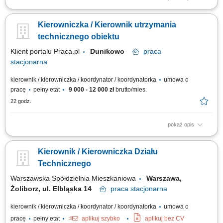
Zadania: Planowanie oraz terminowe realizowanie przeglądów
technicznych zgodnie z rocznym harmonogramem; Koordynowanie pracy
Kierowniczka / Kierownik utrzymania
własnej, technika oraz podwykonawców w celu zachowania wysokiej
jakości serwisu; Wdrażanie nowoczesnych rozwiązań rynkowych i ciągłe
technicznego obiektu
podnoszenie standardów...
Klient portalu Praca.pl
Dunikowo
praca
stacjonarna
kierownik / kierowniczka / koordynator / koordynatorka
umowa o
pracę
pełny etat
9 000 - 12 000 zł
brutto/mies.
22 godz.
pokaż opis
zarządzanie techniczną obsługą obiektu oraz zapewnienie prawidłowej
eksploatacji infrastruktury, nadzór nad stanem technicznym instalacji i
Kierownik / Kierowniczka Działu
urządzeń budynkowych, organizacja oraz kontrola przeglądów,
konserwacji i prac serwisowych, koordynowanie pracy zespołu
Technicznego
technicznego oraz...
Warszawska Spółdzielnia Mieszkaniowa
Warszawa,
Żoliborz, ul. Elbląska 14
praca
stacjonarna
kierownik / kierowniczka / koordynator / koordynatorka
umowa o
pracę
pełny etat
aplikuj szybko
aplikuj bez CV