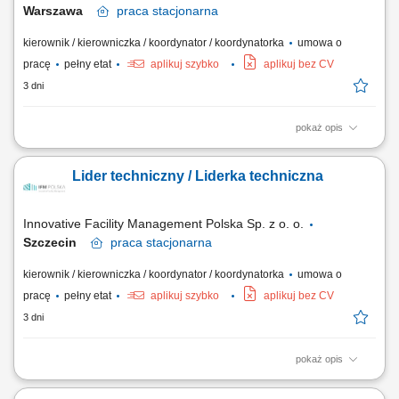
Warszawa
praca
stacjonarna
kierownik / kierowniczka / koordynator / koordynatorka
umowa o
pracę
pełny etat
aplikuj szybko
aplikuj bez CV
3 dni
pokaż opis
Zadania: Planowanie oraz terminowe realizowanie przeglądów
technicznych zgodnie z rocznym harmonogramem; Koordynowanie
Lider techniczny / Liderka techniczna
pracy własnej, technika oraz podwykonawców w celu zachowania
wysokiej jakości serwisu; Wdrażanie nowoczesnych rozwiązań
rynkowych i ciągłe podnoszenie standardów...
Innovative Facility Management Polska Sp. z o. o.
Szczecin
praca
stacjonarna
kierownik / kierowniczka / koordynator / koordynatorka
umowa o
pracę
pełny etat
aplikuj szybko
aplikuj bez CV
3 dni
pokaż opis
Zadania: Planowanie oraz terminowe realizowanie przeglądów
technicznych zgodnie z rocznym harmonogramem; Koordynowanie