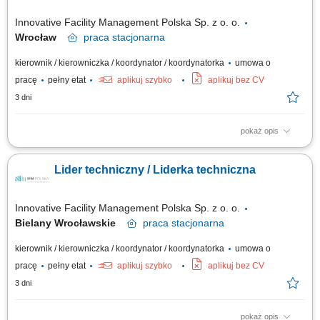
Innovative Facility Management Polska Sp. z o. o.
Wrocław
praca
stacjonarna
kierownik / kierowniczka / koordynator / koordynatorka
umowa o
pracę
pełny etat
aplikuj szybko
aplikuj bez CV
3 dni
pokaż opis
Zadania: Planowanie oraz terminowe realizowanie przeglądów
technicznych zgodnie z rocznym harmonogramem; Koordynowanie pracy
Lider techniczny / Liderka techniczna
własnej, technika oraz podwykonawców w celu zachowania wysokiej
jakości serwisu; Wdrażanie nowoczesnych rozwiązań rynkowych i ciągłe
podnoszenie standardów...
Innovative Facility Management Polska Sp. z o. o.
Bielany Wrocławskie
praca
stacjonarna
kierownik / kierowniczka / koordynator / koordynatorka
umowa o
pracę
pełny etat
aplikuj szybko
aplikuj bez CV
3 dni
pokaż opis