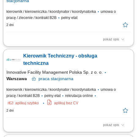
stacjonarna
kierownik / kierowniczka / koordynator / koordynatorka
umowa o
pracę / zlecenie / kontrakt B2B
pełny etat
2 dni
pokaż opis
Całodobowa koordynacja i wsparcie działań obsługowych (prace
planowe i nieplanowe) Wsparcie krótkoterminowego planowania obsługi
Kierownik Techniczny - obsługa
liniowej (analiza dokumentacji, części, narzędzi i usterek ADD) Obsługa
zleceń ad-hoc poza stacjami oraz wsparcie w sytuacjach AOG;
techniczna
Współpraca z Project...
Innovative Facility Management Polska Sp. z o. o.
Warszawa
praca
stacjonarna
kierownik / kierowniczka / koordynator / koordynatorka
umowa o
pracę / kontrakt B2B
pełny etat
rekrutacja online
aplikuj szybko
aplikuj bez CV
2 dni
pokaż opis
Twój zakres obowiązków kierowanie zespołem odpowiedzialnym za