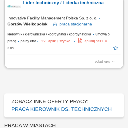
Lider techniczny / Liderka techniczna
pracy własnej, technika oraz podwykonawców w celu zachowania
wysokiej jakości serwisu; Wdrażanie nowoczesnych rozwiązań
rynkowych i ciągłe podnoszenie standardów...
Innovative Facility Management Polska Sp. z o. o.
Gorzów Wielkopolski
praca
stacjonarna
kierownik / kierowniczka / koordynator / koordynatorka
umowa o
pracę
pełny etat
aplikuj szybko
aplikuj bez CV
3 dni
pokaż opis
Zadania: Planowanie oraz terminowe realizowanie przeglądów
technicznych zgodnie z rocznym harmonogramem; Koordynowanie
pracy własnej, technika oraz podwykonawców w celu zachowania
wysokiej jakości serwisu; Wdrażanie nowoczesnych rozwiązań
rynkowych i ciągłe podnoszenie standardów...
ZOBACZ INNE OFERTY PRACY:
PRACA KIEROWNIK DS. TECHNICZNYCH
PRACA W MIASTACH