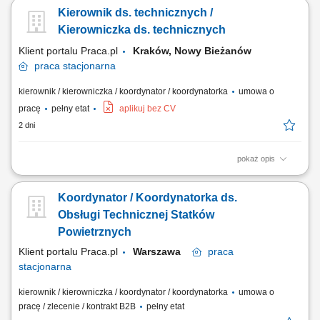
Osiedla Kierowanie pracą Działu Technicznego; Organizacja i
Kierownik ds. technicznych /
koordynacja pracy zespołów technicznych; Planowanie, delegowanie i
nadzór nad realizacją zadań; Zapewnienie funkcjonowania działu
Kierowniczka ds. technicznych
zgodnie z regulaminami i...
Klient portalu Praca.pl
Kraków, Nowy Bieżanów
praca
stacjonarna
kierownik / kierowniczka / koordynator / koordynatorka
umowa o
pracę
pełny etat
aplikuj bez CV
2 dni
pokaż opis
Zarządzanie obsługą techniczną, infrastrukturą budynku oraz projektami
remontów i aranżacji lokali; Nadzór nad pracami konserwacyjnymi,
Koordynator / Koordynatorka ds.
wymianami eksploatacyjnymi i usuwaniem awarii instalacji
(elektrycznych, sanitarnych, HVAC, niskoprądowych, ppoż.)
Obsługi Technicznej Statków
Ofertowanie, zlecanie i kontrolowanie...
Powietrznych
Klient portalu Praca.pl
Warszawa
praca
stacjonarna
kierownik / kierowniczka / koordynator / koordynatorka
umowa o
pracę / zlecenie / kontrakt B2B
pełny etat