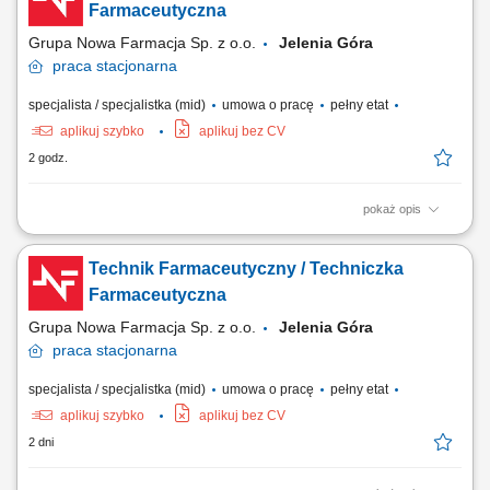
Farmaceutyczna
Grupa Nowa Farmacja Sp. z o.o.
Jelenia Góra
praca
stacjonarna
specjalista / specjalistka (mid)
umowa o pracę
pełny etat
aplikuj szybko
aplikuj bez CV
2 godz.
pokaż opis
Twoje zadania: Bieżąca pomoc i doradztwo dla pacjentów apteki;
Sprawdzanie i wydawanie leków na receptę; Sporządzanie leków w
Technik Farmaceutyczny / Techniczka
recepturze aptecznej; Nadzór nad dostępnością i terminami ważności
asortymentu w magazynie;
Farmaceutyczna
Grupa Nowa Farmacja Sp. z o.o.
Jelenia Góra
praca
stacjonarna
specjalista / specjalistka (mid)
umowa o pracę
pełny etat
aplikuj szybko
aplikuj bez CV
2 dni