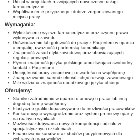
Udział w projektach rozwijających nowoczesne usługi
farmaceutyczne
Współtworzenie przyjaznego i dobrze zorganizowanego
miejsca pracy
Wymagania:
Wykształcenie wyższe farmaceutyczne oraz czynne prawo
wykonywania zawodu
Doświadczenie lub gotowość do pracy z Pacjentem w oparciu
o empatię, uważność i partnerską komunikację
Znajomość zasad etyki zawodowej oraz obowiązujących
regulacji prawnych
Płynna znajomość języka polskiego umożliwiająca swobodny
kontakt z Pacjentami
Umiejętność pracy zespołowej i otwartość na współpracę
Zaangażowanie, samodzielność i chęć rozwoju zawodowego
Mile widziana znajomość dodatkowego języka obcego
Oferujemy:
Stabilne zatrudnienie w oparciu o umowę o pracę lub inną
dogodną formę współpracy
Elastyczne grafiki dopasowywane do możliwości pracowników
Konkurencyjne wynagrodzenie oraz system premiowy oparty
na realnych wynikach
Możliwość zdobywania nowych kompetencji i udziału w
specjalistycznych szkoleniach
Finansowanie kursów oraz studiów podyplomowych dla
wybranych pracowników