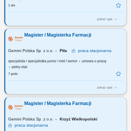
1 dni
pokaż opis
Czego możesz się spodziewać? dynamiki pracy – z jednej strony
pracujesz w dużym zespole, z drugiej – z wieloma Pacjentami, dla nas
Magister / Magisterka Farmacji
to Ty jesteś ekspertem – wierzymy w Twoją fachową wiedzę, dlatego
każdemu Pacjentowi możesz poświęcić tyle czasu ile potrzebujesz i to
Ty decydujesz...
Gemini Polska Sp. z o.o.
Piła
praca
stacjonarna
specjalista / specjalistka junior / mid / senior
umowa o pracę
pełny etat
7 godz.
pokaż opis
Czego możesz się spodziewać? dynamiki pracy – z jednej strony
pracujesz w dużym zespole, z drugiej – z wieloma Pacjentami, dla nas
Magister / Magisterka Farmacji
to Ty jesteś ekspertem – wierzymy w Twoją fachową wiedzę, dlatego
każdemu Pacjentowi możesz poświęcić tyle czasu, ile potrzebujesz i to
Ty decydujesz...
Gemini Polska Sp. z o.o.
Krzyż Wielkopolski
praca
stacjonarna