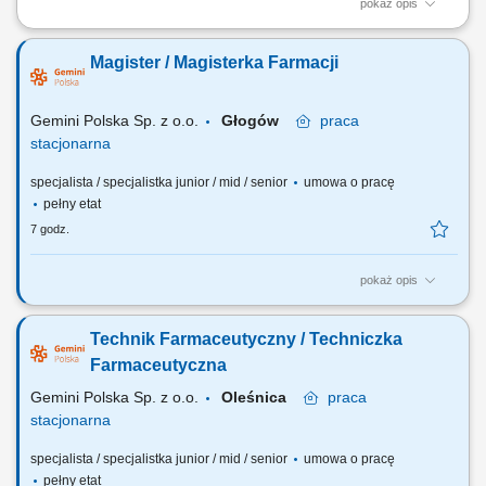
pokaż opis
Do Twoich obowiązków będzie należało: obsługa pacjenta zgodnie ze
standardami firmy, kontrola i realizacja recept, wykonywanie leków
Magister / Magisterka Farmacji
recepturowych, monitorowanie terminu ważności i dostępności
preparatów w magazynie.
Gemini Polska Sp. z o.o.
Głogów
praca
stacjonarna
specjalista / specjalistka junior / mid / senior
umowa o pracę
pełny etat
7 godz.
pokaż opis
Czego możesz się spodziewać? dynamiki pracy – z jednej strony
pracujesz w dużym zespole, z drugiej – z wieloma Pacjentami, dla nas
Technik Farmaceutyczny / Techniczka
to Ty jesteś ekspertem – wierzymy w Twoją fachową wiedzę, dlatego
każdemu Pacjentowi możesz poświęcić tyle czasu, ile potrzebujesz i to
Farmaceutyczna
Ty decydujesz...
Gemini Polska Sp. z o.o.
Oleśnica
praca
stacjonarna
specjalista / specjalistka junior / mid / senior
umowa o pracę
pełny etat