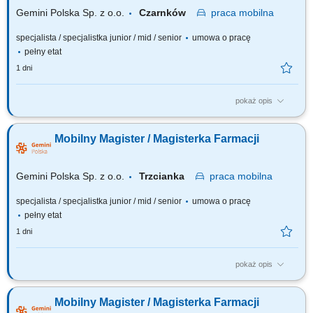
Gemini Polska Sp. z o.o.
Czarnków
praca
mobilna
specjalista / specjalistka junior / mid / senior
umowa o pracę
pełny etat
1 dni
pokaż opis
Czego możesz się spodziewać? dynamiki pracy – z jednej strony
pracujesz w dużym zespole, z drugiej – z wieloma Pacjentami, dla nas to
Mobilny Magister / Magisterka Farmacji
Ty jesteś ekspertem – wierzymy w Twoją fachową wiedzę, dlatego
każdemu Pacjentowi możesz poświęcić tyle czasu, ile potrzebujesz i to Ty
decydujesz...
Gemini Polska Sp. z o.o.
Trzcianka
praca
mobilna
specjalista / specjalistka junior / mid / senior
umowa o pracę
pełny etat
1 dni
pokaż opis
Czego możesz się spodziewać? dynamiki pracy – z jednej strony
pracujesz w dużym zespole, z drugiej – z wieloma Pacjentami, dla nas to
Mobilny Magister / Magisterka Farmacji
Ty jesteś ekspertem – wierzymy w Twoją fachową wiedzę, dlatego