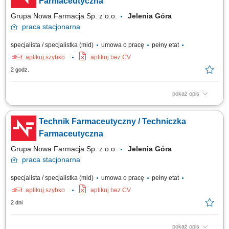
Farmaceutyczna
Grupa Nowa Farmacja Sp. z o.o.
Jelenia Góra
praca
stacjonarna
specjalista / specjalistka (mid)
umowa o pracę
pełny etat
aplikuj szybko
aplikuj bez CV
2 godz.
pokaż opis
Twoje zadania: Bieżąca pomoc i doradztwo dla pacjentów apteki;
Sprawdzanie i wydawanie leków na receptę; Sporządzanie leków w
Technik Farmaceutyczny / Techniczka
recepturze aptecznej; Nadzór nad dostępnością i terminami ważności
asortymentu w magazynie;
Farmaceutyczna
Grupa Nowa Farmacja Sp. z o.o.
Jelenia Góra
praca
stacjonarna
specjalista / specjalistka (mid)
umowa o pracę
pełny etat
aplikuj szybko
aplikuj bez CV
2 dni
pokaż opis