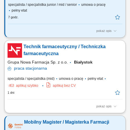
specjalista / specjalistka junior / mid / senior
umowa o pracę
pełny etat
7 godz.
pokaż opis
Czego możesz się spodziewać? dynamiki pracy – z jednej strony
pracujesz w dużym zespole, z drugiej – z wieloma Pacjentami, dla nas
Technik farmaceutyczny / Techniczka
to Ty jesteś ekspertem – wierzymy w Twoją fachową wiedzę, dlatego
każdemu Pacjentowi możesz poświęcić tyle czasu, ile potrzebujesz i to
farmaceutyczna
Ty decydujesz...
Grupa Nowa Farmacja Sp. z o.o.
Białystok
praca
stacjonarna
specjalista / specjalistka (mid)
umowa o pracę
pełny etat
aplikuj szybko
aplikuj bez CV
1 dni
pokaż opis
Twoje zadania: Bieżąca pomoc i doradztwo dla pacjentów apteki;
Sprawdzanie i wydawanie leków na receptę; Sporządzanie leków w
Mobilny Magister / Magisterka Farmacji
recepturze aptecznej; Nadzór nad dostępnością i terminami ważności
asortymentu w magazynie;