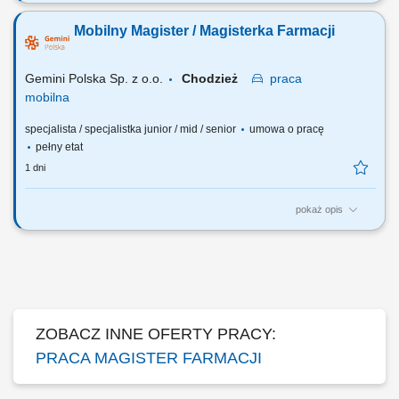
Czego możesz się spodziewać? dynamiki pracy – z jednej strony
pracujesz w dużym zespole, z drugiej – z wieloma Pacjentami, dla nas
Mobilny Magister / Magisterka Farmacji
to Ty jesteś ekspertem – wierzymy w Twoją fachową wiedzę, dlatego
każdemu Pacjentowi możesz poświęcić tyle czasu, ile potrzebujesz i to
Ty decydujesz...
Gemini Polska Sp. z o.o.
Chodzież
praca
mobilna
specjalista / specjalistka junior / mid / senior
umowa o pracę
pełny etat
1 dni
pokaż opis
Czego możesz się spodziewać? dynamiki pracy – z jednej strony
pracujesz w dużym zespole, z drugiej – z wieloma Pacjentami, dla nas
to Ty jesteś ekspertem – wierzymy w Twoją fachową wiedzę, dlatego
każdemu Pacjentowi możesz poświęcić tyle czasu, ile potrzebujesz i to
Ty decydujesz...
ZOBACZ INNE OFERTY PRACY:
PRACA MAGISTER FARMACJI