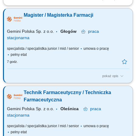
Do Twoich obowiązków będzie należało: obsługa pacjenta zgodnie ze
standardami firmy, kontrola i realizacja recept, wykonywanie leków
Magister / Magisterka Farmacji
recepturowych, monitorowanie terminu ważności i dostępności
preparatów w magazynie.
Gemini Polska Sp. z o.o.
Głogów
praca
stacjonarna
specjalista / specjalistka junior / mid / senior
umowa o pracę
pełny etat
7 godz.
pokaż opis
Czego możesz się spodziewać? dynamiki pracy – z jednej strony
pracujesz w dużym zespole, z drugiej – z wieloma Pacjentami, dla nas to
Technik Farmaceutyczny / Techniczka
Ty jesteś ekspertem – wierzymy w Twoją fachową wiedzę, dlatego
każdemu Pacjentowi możesz poświęcić tyle czasu, ile potrzebujesz i to Ty
Farmaceutyczna
decydujesz...
Gemini Polska Sp. z o.o.
Oleśnica
praca
stacjonarna
specjalista / specjalistka junior / mid / senior
umowa o pracę
pełny etat