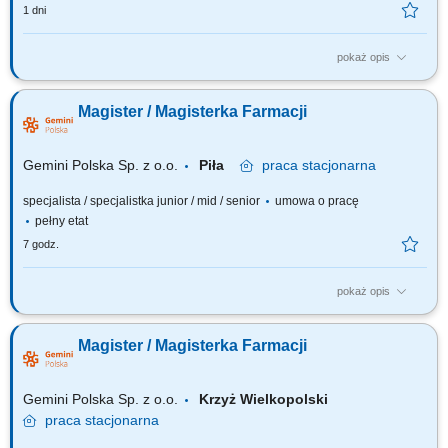
1 dni
pokaż opis
Czego możesz się spodziewać? dynamiki pracy – z jednej strony
pracujesz w dużym zespole, z drugiej – z wieloma Pacjentami, dla nas to
Magister / Magisterka Farmacji
Ty jesteś ekspertem – wierzymy w Twoją fachową wiedzę, dlatego
każdemu Pacjentowi możesz poświęcić tyle czasu ile potrzebujesz i to Ty
decydujesz...
Gemini Polska Sp. z o.o.
Piła
praca
stacjonarna
specjalista / specjalistka junior / mid / senior
umowa o pracę
pełny etat
7 godz.
pokaż opis
Czego możesz się spodziewać? dynamiki pracy – z jednej strony
pracujesz w dużym zespole, z drugiej – z wieloma Pacjentami, dla nas to
Magister / Magisterka Farmacji
Ty jesteś ekspertem – wierzymy w Twoją fachową wiedzę, dlatego
każdemu Pacjentowi możesz poświęcić tyle czasu, ile potrzebujesz i to Ty
decydujesz...
Gemini Polska Sp. z o.o.
Krzyż Wielkopolski
praca
stacjonarna