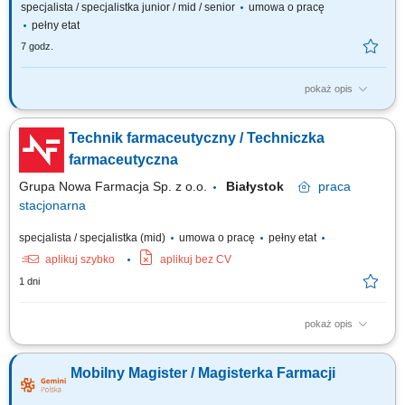
specjalista / specjalistka junior / mid / senior
umowa o pracę
pełny etat
7 godz.
pokaż opis
Czego możesz się spodziewać? dynamiki pracy – z jednej strony
pracujesz w dużym zespole, z drugiej – z wieloma Pacjentami, dla nas to
Technik farmaceutyczny / Techniczka
Ty jesteś ekspertem – wierzymy w Twoją fachową wiedzę, dlatego
każdemu Pacjentowi możesz poświęcić tyle czasu, ile potrzebujesz i to Ty
farmaceutyczna
decydujesz...
Grupa Nowa Farmacja Sp. z o.o.
Białystok
praca
stacjonarna
specjalista / specjalistka (mid)
umowa o pracę
pełny etat
aplikuj szybko
aplikuj bez CV
1 dni
pokaż opis
Twoje zadania: Bieżąca pomoc i doradztwo dla pacjentów apteki;
Sprawdzanie i wydawanie leków na receptę; Sporządzanie leków w
Mobilny Magister / Magisterka Farmacji
recepturze aptecznej; Nadzór nad dostępnością i terminami ważności
asortymentu w magazynie;