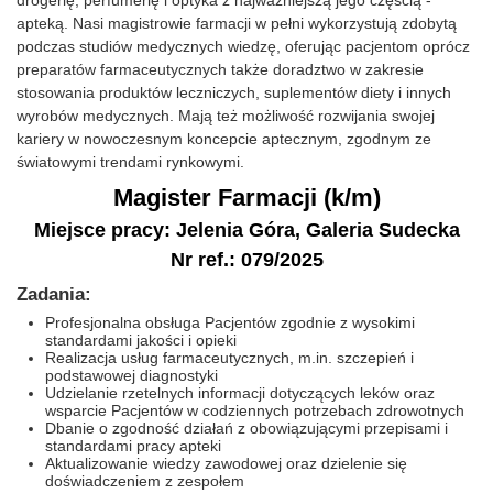
drogerię, perfumerię i optyka z najważniejszą jego częścią -
apteką. Nasi magistrowie farmacji w pełni wykorzystują zdobytą
podczas studiów medycznych wiedzę, oferując pacjentom oprócz
preparatów farmaceutycznych także doradztwo w zakresie
stosowania produktów leczniczych, suplementów diety i innych
wyrobów medycznych. Mają też możliwość rozwijania swojej
kariery w nowoczesnym koncepcie aptecznym, zgodnym ze
światowymi trendami rynkowymi.
Magister Farmacji (k/m)
Miejsce pracy: Jelenia Góra, Galeria Sudecka
Nr ref.: 079/2025
Zadania:
Profesjonalna obsługa Pacjentów zgodnie z wysokimi
standardami jakości i opieki
Realizacja usług farmaceutycznych, m.in. szczepień i
podstawowej diagnostyki
Udzielanie rzetelnych informacji dotyczących leków oraz
wsparcie Pacjentów w codziennych potrzebach zdrowotnych
Dbanie o zgodność działań z obowiązującymi przepisami i
standardami pracy apteki
Aktualizowanie wiedzy zawodowej oraz dzielenie się
doświadczeniem z zespołem