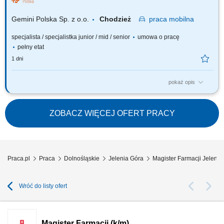
każdemu Pacjentowi możesz poświęcić tyle czasu, ile potrzebujesz i to Ty
decydujesz...
Gemini Polska Sp. z o.o.
Chodzież
praca
mobilna
specjalista / specjalistka junior / mid / senior
umowa o pracę
pełny etat
1 dni
pokaż opis
Czego możesz się spodziewać? dynamiki pracy – z jednej strony
pracujesz w dużym zespole, z drugiej – z wieloma Pacjentami, dla nas to
Ty jesteś ekspertem – wierzymy w Twoją fachową wiedzę, dlatego
ZOBACZ WIĘCEJ OFERT PRACY
każdemu Pacjentowi możesz poświęcić tyle czasu, ile potrzebujesz i to Ty
decydujesz...
Praca.pl
Praca
Dolnośląskie
Jelenia Góra
Magister Farmacji Jelenia
Wróć do listy ofert
Magister Farmacji (k/m)