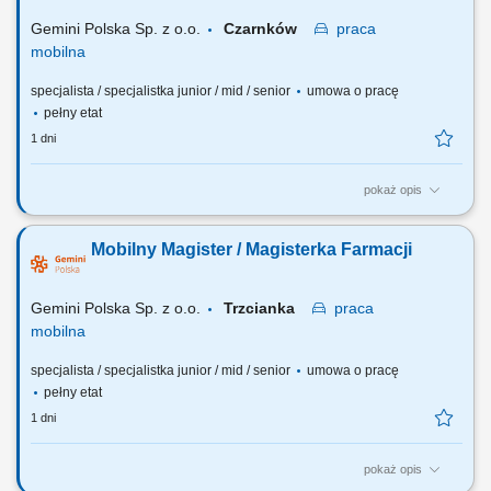
Gemini Polska Sp. z o.o.
Czarnków
praca
mobilna
specjalista / specjalistka junior / mid / senior
umowa o pracę
pełny etat
1 dni
pokaż opis
Czego możesz się spodziewać? dynamiki pracy – z jednej strony
pracujesz w dużym zespole, z drugiej – z wieloma Pacjentami, dla nas
Mobilny Magister / Magisterka Farmacji
to Ty jesteś ekspertem – wierzymy w Twoją fachową wiedzę, dlatego
każdemu Pacjentowi możesz poświęcić tyle czasu, ile potrzebujesz i to
Ty decydujesz...
Gemini Polska Sp. z o.o.
Trzcianka
praca
mobilna
specjalista / specjalistka junior / mid / senior
umowa o pracę
pełny etat
1 dni
pokaż opis