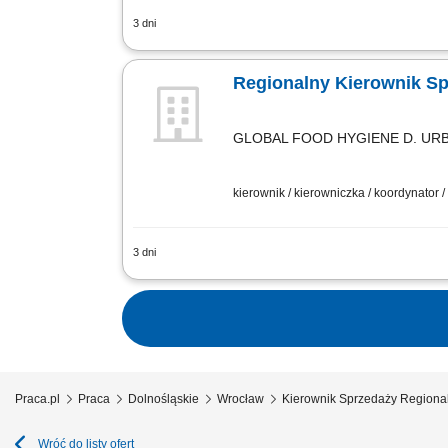
3 dni
Twój zakres obowiązków Aktywne pozys
łódzkie, wielkopolskie, mazowieckie). 
Regionalny Kierownik S
GLOBAL FOOD HYGIENE D. URBA
kierownik / kierowniczka / koordynator 
3 dni
Twój zakres obowiązków Aktywne pozys
łódzkie, wielkopolskie, mazowieckie). 
Praca.pl
Praca
Dolnośląskie
Wrocław
Kierownik Sprzedaży Regiona
Wróć do listy ofert