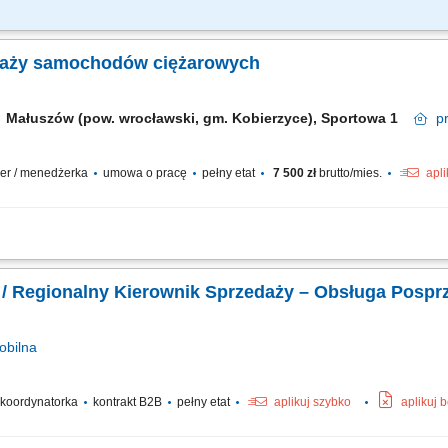
tywna rekrutacja nowych Partnerów D2D Kompleksowa współpraca z Partnerami D2
ój sieci sprzedaży D2D na podległym obszarze terytorialnym wg ustalonych pla
daży samochodów ciężarowych
Małuszów (pow. wrocławski, gm. Kobierzyce), Sportowa 1
p
dżer / menedżerka
umowa o pracę
pełny etat
7 500 zł
brutto/mies.
apli
janie współpracy z klientami z branży transportowej, przygotowywanie ofert han
unków sprzedaży, prowadzenie negocjacji i finalizowanie transakcji, sporządzanie 
/ Regionalny Kierownik Sprzedaży – Obsługa Pospr
bilna
/ koordynatorka
kontrakt B2B
pełny etat
aplikuj szybko
aplikuj 