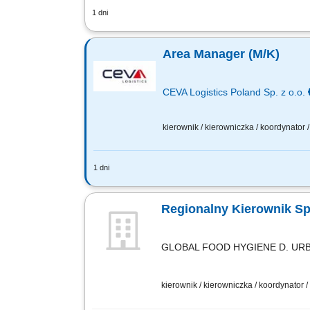
1 dni
Nadzór nad działalnością podległych p
sprzedażowych oraz wyznaczonych wskaź
Area Manager (M/K)
CEVA Logistics Poland Sp. z o.o.
kierownik / kierowniczka / koordynator
1 dni
TWOJA ROLA Odpowiada za poprawne fu
zasobami ludzkimi. ZADANIA NA STANO
Regionalny Kierownik S
GLOBAL FOOD HYGIENE D. URBA
kierownik / kierowniczka / koordynator 