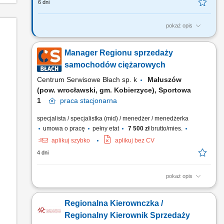
6 dni
pokaż opis
Zadania, które na Ciebie czekają: Aktywna rekrutacja nowych
Partnerów D2D Kompleksowa współpraca z Partnerami D2D
Manager Regionu sprzedaży
Zarządzanie efektywnością kanału D2D T-Mobile w ramach
swojego Regionu Rozwój sieci sprzedaży D2D na podległym
samochodów ciężarowych
obszarze terytorialnym wg ustalonych planów poprzez
Centrum Serwisowe Błach sp. k
Małuszów
budowę...
(pow. wrocławski, gm. Kobierzyce), Sportowa
1
praca
stacjonarna
specjalista / specjalistka (mid) / menedżer / menedżerka
umowa o pracę
pełny etat
7 500 zł
brutto/mies.
aplikuj szybko
aplikuj bez CV
4 dni
pokaż opis
Opis stanowiska: nawiązywanie i rozwijanie współpracy z
klientami z branży transportowej, przygotowywanie ofert
Regionalna Kierownczka /
handlowych dopasowanych do indywidualnych potrzeb,
prezentowanie i omawianie warunków sprzedaży,
Regionalny Kierownik Sprzedaży
prowadzenie negocjacji i finalizowanie transakcji,