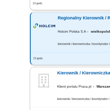
13 godz.
Zakres obowiązków: Kontrola jakości i
reklamacji; Realizacja budżetu i celó
Regionalny Kierownik / 
Holcim Polska S.A
wielkopol
kierownik / kierowniczka / koordynator
13 godz.
Zakres obowiązków: Realizacja założon
sprzedaży w regionie: tworzenie i wdra
Kierownik / Kierowniczk
Klient portalu Praca.pl
Warsz
kierownik / kierowniczka / koordynator