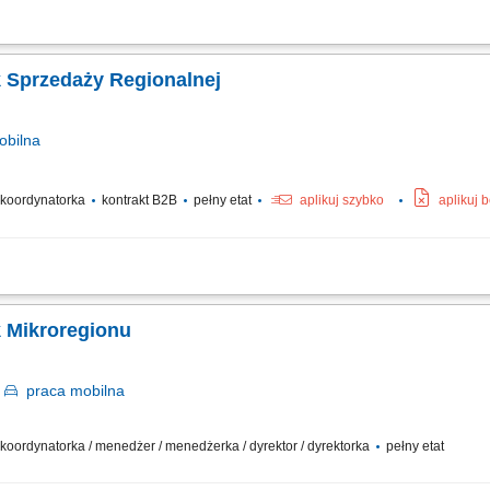
kontraktów usługowych na wyznaczonym obszarze województwa mazowieckiego. P
liniowej. Budowanie i podtrzymywanie trwałych, partnerskich relacji z kluczowymi p
/ Kierownik Sprzedaży Regionalnej
bilna
/ koordynatorka
kontrakt B2B
pełny etat
aplikuj szybko
aplikuj 
ą i standardami obsługi posprzedażnej w sieci Autoryzowanych Stacji Obsługi (
cjach oraz rozliczeniach gwarancyjnych; Realizacja wyznaczonych celów bizneso
k Mikroregionu
k
praca
mobilna
/ koordynatorka / menedżer / menedżerka / dyrektor / dyrektorka
pełny etat