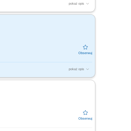
pokaż opis
tacji ASO w zakresie gwarancji, części oraz
dzenie...
pokaż opis
achodniopomorskie.​ Budowanie strategii
 w celu...