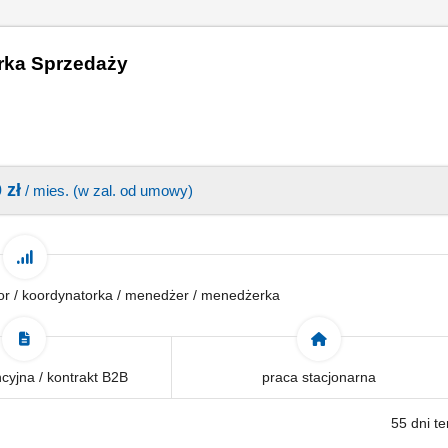
rka Sprzedaży
 zł
/ mies. (w zal. od umowy)
tor / koordynatorka / menedżer / menedżerka
yjna / kontrakt B2B
praca stacjonarna
55 dni t