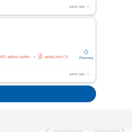
pokaż opis
HoReCa) na powierzonym terenie (woj.
my. Kompleksowe...
aplikuj szybko
aplikuj bez CV
pokaż opis
HoReCa) na powierzonym terenie (woj.
my. Kompleksowe...
Poprzednia
oferta
Następna
oferta