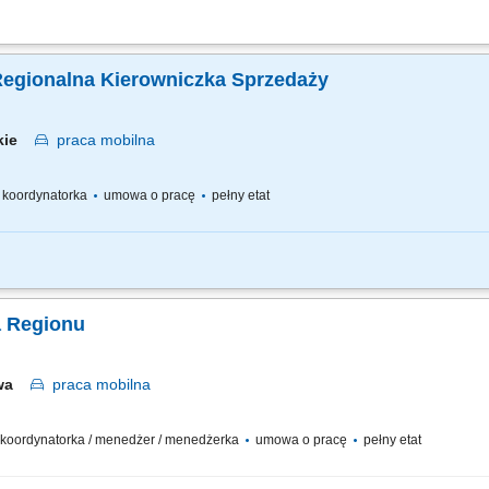
 wdrażanie standardów posprzedażnych w serwisach ASO; Merytoryczna pomoc dla s
w operacyjnych w przydzielonym regionie; Audytowanie punktów serwisowych, prowa
Regionalna Kierowniczka Sprzedaży
skie
praca
mobilna
 / koordynatorka
umowa o pracę
pełny etat
ych budżetów sprzedaży na podległym terenie: wielkopolskie, łódzkie, lubuskie, z
żanie indywidualnych planów rozwoju dla kluczowych klientów (Key Account Plans)​
a Regionu
awa
praca
mobilna
 / koordynatorka / menedżer / menedżerka
umowa o pracę
pełny etat