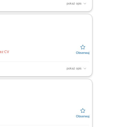
pokaż opis
rzywództwo oraz merytoryczne wsparcie dla
rzedstawicielami...
bez CV
pokaż opis
ASO) Wspieranie ASO w procedurach
wych i operacyjnych na...