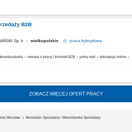
kiwanie nowych klientów biznesowych (zakłady produkcyjne, branża spożywcza, 
Utrzymywanie i rozwój długofalowych relacji handlowych z obecnymi partnerami fir
przedaży B2B
ŃSKI Sp. k.
wielkopolskie
praca
hybrydowa
/ koordynatorka
umowa o pracę / kontrakt B2B
pełny etat
rekrutacja online
kiwanie nowych klientów biznesowych (zakłady produkcyjne, branża spożywcza, 
Utrzymywanie i rozwój długofalowych relacji handlowych z obecnymi partnerami fir
ZOBACZ WIĘCEJ OFERT PRACY
lnej Wrocław
Menedżer Sprzedaży / Menedżerka Sprzedaży