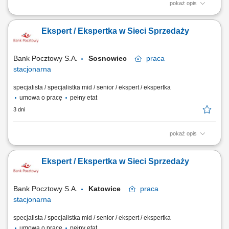
pokaż opis
Twój zakres obowiązków diagnozowanie potrzeb i oczekiwań Klientów,
nawiązywanie i utrzymywanie relacji z Klientami, realizacja celów
Ekspert / Ekspertka w Sieci Sprzedaży
sprzedażowych, kształtowanie pozytywnego wizerunku Banku poprzez
wysoką jakość obsługi, operacyjna obsługa Klientów detalicznych,
małych i średnich firm.
Bank Pocztowy S.A.
Sosnowiec
praca
stacjonarna
specjalista / specjalistka mid / senior / ekspert / ekspertka
umowa o pracę
pełny etat
3 dni
pokaż opis
Twój zakres obowiązków Diagnozowanie potrzeb i oczekiwań Klientów;
Aktywne pozyskiwanie Klientów i utrzymywanie z nimi pozytywnych
Ekspert / Ekspertka w Sieci Sprzedaży
relacji; Realizacja celów sprzedażowych; Kształtowanie pozytywnego
wizerunku Banku poprzez wysoką jakość obsługi; Operacyjna obsługa
Klientów...
Bank Pocztowy S.A.
Katowice
praca
stacjonarna
specjalista / specjalistka mid / senior / ekspert / ekspertka
umowa o pracę
pełny etat