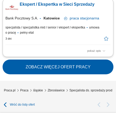
Aktywne pozyskiwanie Klientów i utrzymywanie z nimi pozytywnych
Ekspert / Ekspertka w Sieci Sprzedaży
relacji; Realizacja celów sprzedażowych; Kształtowanie pozytywnego
wizerunku Banku poprzez wysoką jakość obsługi; Operacyjna obsługa
Klientów...
Bank Pocztowy S.A.
Katowice
praca
stacjonarna
specjalista / specjalistka mid / senior / ekspert / ekspertka
umowa
o pracę
pełny etat
3 dni
pokaż opis
Twój zakres obowiązków Diagnozowanie potrzeb i oczekiwań Klientów;
Aktywne pozyskiwanie Klientów i utrzymywanie z nimi pozytywnych
relacji; Realizacja celów sprzedażowych; Kształtowanie pozytywnego
ZOBACZ WIĘCEJ OFERT PRACY
wizerunku Banku poprzez wysoką jakość obsługi; Operacyjna obsługa
Klientów...
Praca.pl
Praca
śląskie
Zbrosławice
Specjalista ds. sprzedaży prod
Wróć do listy ofert