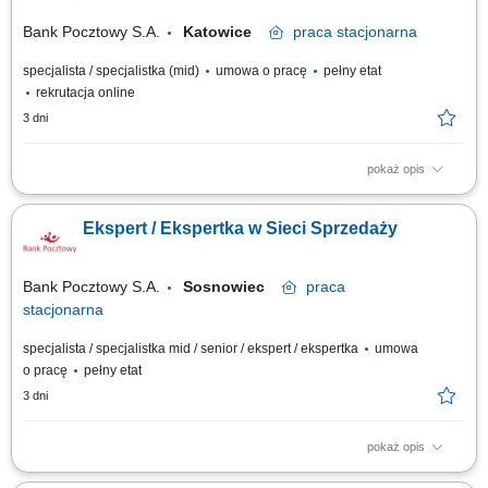
małych i średnich firm.
Bank Pocztowy S.A.
Katowice
praca
stacjonarna
specjalista / specjalistka (mid)
umowa o pracę
pełny etat
rekrutacja online
3 dni
pokaż opis
Twój zakres obowiązków diagnozowanie potrzeb i oczekiwań Klientów,
nawiązywanie i utrzymywanie relacji z Klientami, realizacja celów
Ekspert / Ekspertka w Sieci Sprzedaży
sprzedażowych, kształtowanie pozytywnego wizerunku Banku poprzez
wysoką jakość obsługi, operacyjna obsługa Klientów detalicznych,
małych i średnich firm.
Bank Pocztowy S.A.
Sosnowiec
praca
stacjonarna
specjalista / specjalistka mid / senior / ekspert / ekspertka
umowa
o pracę
pełny etat
3 dni
pokaż opis
Twój zakres obowiązków Diagnozowanie potrzeb i oczekiwań Klientów;