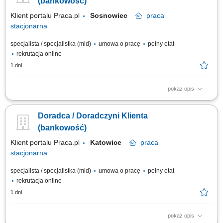
(bankowość)
Klient portalu Praca.pl
Sosnowiec
praca
stacjonarna
specjalista / specjalistka (mid)
umowa o pracę
pełny etat
rekrutacja online
1 dni
pokaż opis
obsługa klientów; utrzymywanie dobrych relacji z klientami; realizacja
celów sprzedażowych; dbałość o wysoką jakość obsługi klientów oraz
Doradca / Doradczyni Klienta
firm;
(bankowość)
Klient portalu Praca.pl
Katowice
praca
stacjonarna
specjalista / specjalistka (mid)
umowa o pracę
pełny etat
rekrutacja online
1 dni
pokaż opis