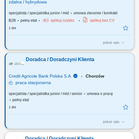
zdalna / hybrydowa
specjalista / specjalistka junior / mid
umowa zlecenie / kontrakt
B2B
pełny etat
aplikuj szybko
aplikuj bez CV
1 dni
pokaż opis
Opis stanowiska Pozyskiwanie klientów biznesowych oraz sprzedaż
produktów finansowych B2B, takich jak leasing, kredyty firmowe,
Doradca / Doradczyni Klienta
rachunki bankowe, faktoring i inne rozwiązania finansowe. Rozwój w
kierunku multidoradcy poprzez poszerzanie oferty produktowej dla
klientów biznesowych. Aktywny...
Credit Agricole Bank Polska S.A.
Chorzów
praca
stacjonarna
specjalista / specjalistka junior / mid / senior
umowa o pracę
pełny etat
1 dni
pokaż opis
Jakie będą Twoje zadania: Pozyskiwanie nowych klientów oraz
telefoniczne umawianie spotkań. Dopasowywanie produktów
Doradca / Doradczyni Klienta