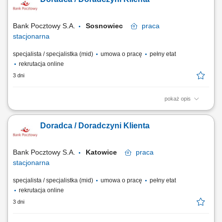
finansowych do potrzeb klientów. Wsparcie klientów w bankowości
codziennej, internetowej i mobilnej. Aktywna sprzedaż produktów
bankowych i ubezpieczeniowych. Realizacja...
Bank Pocztowy S.A.
Sosnowiec
praca
stacjonarna
specjalista / specjalistka (mid)
umowa o pracę
pełny etat
rekrutacja online
3 dni
pokaż opis
Twój zakres obowiązków diagnozowanie potrzeb i oczekiwań Klientów,
nawiązywanie i utrzymywanie relacji z Klientami, realizacja celów
Doradca / Doradczyni Klienta
sprzedażowych, kształtowanie pozytywnego wizerunku Banku poprzez
wysoką jakość obsługi, operacyjna obsługa Klientów detalicznych,
małych i średnich firm.
Bank Pocztowy S.A.
Katowice
praca
stacjonarna
specjalista / specjalistka (mid)
umowa o pracę
pełny etat
rekrutacja online
3 dni