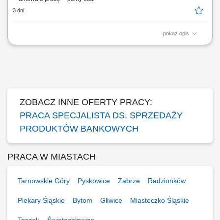
3 dni
pokaż opis
Twój zakres obowiązków Diagnozowanie potrzeb i oczekiwań Klientów;
Aktywne pozyskiwanie Klientów i utrzymywanie z nimi pozytywnych
relacji; Realizacja celów sprzedażowych; Kształtowanie pozytywnego
wizerunku Banku poprzez wysoką jakość obsługi; Operacyjna obsługa
Klientów...
ZOBACZ INNE OFERTY PRACY:
PRACA SPECJALISTA DS. SPRZEDAŻY
PRODUKTÓW BANKOWYCH
PRACA W MIASTACH
Tarnowskie Góry
Pyskowice
Zabrze
Radzionków
Piekary Śląskie
Bytom
Gliwice
Miasteczko Śląskie