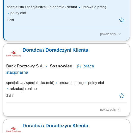
specjalista / specjalistka junior / mid / senior
umowa o pracę
pełny etat
1 dni
pokaż opis
Jakie będą Twoje zadania: Pozyskiwanie nowych klientów oraz
telefoniczne umawianie spotkań. Dopasowywanie produktów
Doradca / Doradczyni Klienta
finansowych do potrzeb klientów. Wsparcie klientów w bankowości
codziennej, internetowej i mobilnej. Aktywna sprzedaż produktów
bankowych i ubezpieczeniowych. Realizacja...
Bank Pocztowy S.A.
Sosnowiec
praca
stacjonarna
specjalista / specjalistka (mid)
umowa o pracę
pełny etat
rekrutacja online
3 dni
pokaż opis
Twój zakres obowiązków diagnozowanie potrzeb i oczekiwań Klientów,
nawiązywanie i utrzymywanie relacji z Klientami, realizacja celów
Doradca / Doradczyni Klienta
sprzedażowych, kształtowanie pozytywnego wizerunku Banku poprzez
wysoką jakość obsługi, operacyjna obsługa Klientów detalicznych,