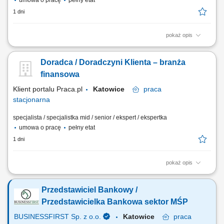
umowa o pracę
pełny etat
1 dni
pokaż opis
Aktywne pozyskiwanie klientów i budowanie z nimi długofalowych
relacji. Diagnozowanie potrzeb klientów i dopasowywanie
Doradca / Doradczyni Klienta – branża
odpowiednich rozwiązań finansowych. Sprzedaż produktów
bankowych, w tym funduszy inwestycyjnych. Operacyjna obsługa
finansowa
klientów indywidualnych i firm z sektora MŚP....
Klient portalu Praca.pl
Katowice
praca
stacjonarna
specjalista / specjalistka mid / senior / ekspert / ekspertka
umowa o pracę
pełny etat
1 dni
pokaż opis
Aktywne pozyskiwanie klientów i budowanie z nimi długofalowych
relacji. Diagnozowanie potrzeb klientów i dopasowywanie
Przedstawiciel Bankowy /
odpowiednich rozwiązań finansowych. Sprzedaż produktów
bankowych, w tym funduszy inwestycyjnych. Operacyjna obsługa
Przedstawicielka Bankowa sektor MŚP
klientów indywidualnych i firm z sektora MŚP....
BUSINESSFIRST Sp. z o.o.
Katowice
praca