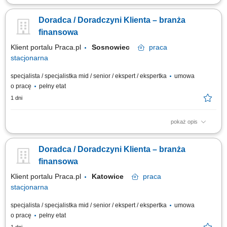
obsługa klientów; utrzymywanie dobrych relacji z klientami; realizacja
celów sprzedażowych; dbałość o wysoką jakość obsługi klientów oraz
Doradca / Doradczyni Klienta – branża
firm;
finansowa
Klient portalu Praca.pl
Sosnowiec
praca
stacjonarna
specjalista / specjalistka mid / senior / ekspert / ekspertka
umowa
o pracę
pełny etat
1 dni
pokaż opis
Aktywne pozyskiwanie klientów i budowanie z nimi długofalowych relacji.
Diagnozowanie potrzeb klientów i dopasowywanie odpowiednich
Doradca / Doradczyni Klienta – branża
rozwiązań finansowych. Sprzedaż produktów bankowych, w tym funduszy
inwestycyjnych. Operacyjna obsługa klientów indywidualnych i firm z
finansowa
sektora MŚP....
Klient portalu Praca.pl
Katowice
praca
stacjonarna
specjalista / specjalistka mid / senior / ekspert / ekspertka
umowa
o pracę
pełny etat