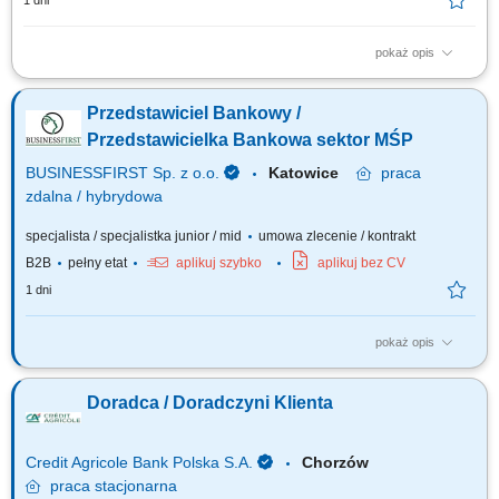
1 dni
pokaż opis
Aktywne pozyskiwanie klientów i budowanie z nimi długofalowych relacji.
Diagnozowanie potrzeb klientów i dopasowywanie odpowiednich
Przedstawiciel Bankowy /
rozwiązań finansowych. Sprzedaż produktów bankowych, w tym funduszy
inwestycyjnych. Operacyjna obsługa klientów indywidualnych i firm z
Przedstawicielka Bankowa sektor MŚP
sektora MŚP....
BUSINESSFIRST Sp. z o.o.
Katowice
praca
zdalna / hybrydowa
specjalista / specjalistka junior / mid
umowa zlecenie / kontrakt
B2B
pełny etat
aplikuj szybko
aplikuj bez CV
1 dni
pokaż opis
Opis stanowiska Pozyskiwanie klientów biznesowych oraz sprzedaż
produktów finansowych B2B, takich jak leasing, kredyty firmowe, rachunki
Doradca / Doradczyni Klienta
bankowe, faktoring i inne rozwiązania finansowe. Rozwój w kierunku
multidoradcy poprzez poszerzanie oferty produktowej dla klientów
biznesowych. Aktywny...
Credit Agricole Bank Polska S.A.
Chorzów
praca
stacjonarna