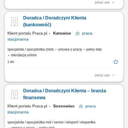
pokaż opis
obsługa klientów; utrzymywanie dobrych relacji z klientami; realizacja
celów sprzedażowych; dbałość o wysoką jakość obsługi klientów oraz
Doradca / Doradczyni Klienta
firm;
(bankowość)
Klient portalu Praca.pl
Katowice
praca
stacjonarna
specjalista / specjalistka (mid)
umowa o pracę
pełny etat
rekrutacja online
1 dni
pokaż opis
obsługa klientów; utrzymywanie dobrych relacji z klientami; realizacja
celów sprzedażowych; dbałość o wysoką jakość obsługi klientów oraz
Doradca / Doradczyni Klienta – branża
firm;
finansowa
Klient portalu Praca.pl
Sosnowiec
praca
stacjonarna
specjalista / specjalistka mid / senior / ekspert / ekspertka