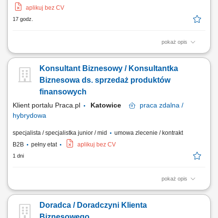
aplikuj bez CV
17 godz.
pokaż opis
Zakres obowiązków: Sprzedaż łączy światłowodowych —
standardowych i symetrycznych z SLA; Budowa własnego lejka: lista
Konsultant Biznesowy / Konsultantka
firm w terenie, sygnały zakupowe (nowa hala, nowy oddział, rekrutacja
informatyka), polecenia od obecnych klientów i od lokalnych firm IT;
Biznesowa ds. sprzedaż produktów
Wizje lokalne i zbieranie...
finansowych
Klient portalu Praca.pl
Katowice
praca
zdalna /
hybrydowa
specjalista / specjalistka junior / mid
umowa zlecenie / kontrakt
B2B
pełny etat
aplikuj bez CV
1 dni
pokaż opis
Pozyskiwanie klientów biznesowych i sprzedaż produktów finansowych
(leasing, kredyty, faktoring, konta) Rozwój kompetencji w kierunku
Doradca / Doradczyni Klienta
multidoradcy finansowego; Aktywny kontakt telefoniczny z klientami na
bazie udostępnionych kontaktów; Prowadzenie rozmów sprzedażowych
Biznesowego