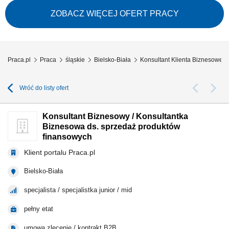
i symetrycznych z SLA; Budowa własnego lejka: lista firm w terenie,
sygnały zakupowe (nowa hala, nowy oddział, rekrutacja informatyka),
ZOBACZ WIĘCEJ OFERT PRACY
polecenia od obecnych klientów i od lokalnych firm IT; Wizje lokalne i
zbieranie...
Praca.pl
Praca
śląskie
Bielsko-Biała
Konsultant Klienta Biznesowego
Wróć do listy ofert
Konsultant Biznesowy / Konsultantka
Biznesowa ds. sprzedaż produktów
finansowych
Klient portalu Praca.pl
Bielsko-Biała
specjalista / specjalistka junior / mid
pełny etat
umowa zlecenie / kontrakt B2B