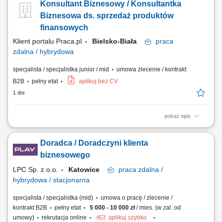
Konsultant Biznesowy / Konsultantka
Biznesowa ds. sprzedaż produktów
finansowych
Klient portalu Praca.pl
Bielsko-Biała
praca
zdalna / hybrydowa
specjalista / specjalistka junior / mid
umowa zlecenie / kontrakt
B2B
pełny etat
aplikuj bez CV
1 dni
pokaż opis
Pozyskiwanie klientów biznesowych i sprzedaż produktów finansowych
(leasing, kredyty, faktoring, konta) Rozwój kompetencji w kierunku
Doradca / Doradczyni klienta
multidoradcy finansowego; Aktywny kontakt telefoniczny z klientami na
bazie udostępnionych kontaktów; Prowadzenie rozmów sprzedażowych
biznesowego
i budowanie...
LPC Sp. z o.o.
Katowice
praca
zdalna /
hybrydowa / stacjonarna
specjalista / specjalistka (mid)
umowa o pracę / zlecenie /
kontrakt B2B
pełny etat
5 000 - 10 000 zł
/ mies. (w zal. od
umowy)
rekrutacja online
aplikuj szybko