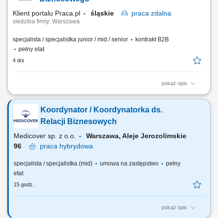
i budowanie...
Klient portalu Praca.pl
śląskie
praca
zdalna
siedziba firmy: Warszawa
specjalista / specjalistka junior / mid / senior
kontrakt B2B
pełny etat
4 dni
pokaż opis
Aktywne pozyskiwanie nowych klientów z sektora MŚP. Budowanie
relacji z właścicielami firm i osobami decyzyjnymi. Prowadzenie spotkań
Koordynator / Koordynatorka ds.
handlowych, prezentacji oraz negocjacji biznesowych. Analiza potrzeb
klientów i przygotowywanie dopasowanych rozwiązań z zakresu usług
Relacji Biznesowych
mobilnych oraz ICT....
Medicover sp. z o.o.
Warszawa, Aleje Jerozolimskie
96
praca
hybrydowa
specjalista / specjalistka (mid)
umowa na zastępstwo
pełny
etat
15 godz.
pokaż opis