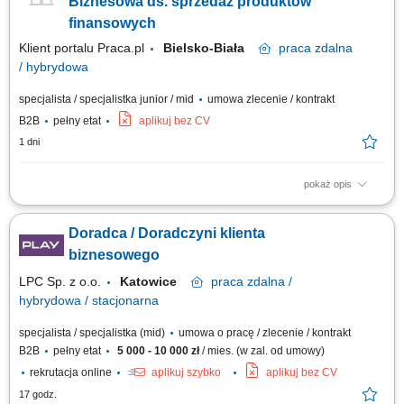
Biznesowa ds. sprzedaż produktów
finansowych
Klient portalu Praca.pl
Bielsko-Biała
praca
zdalna
/ hybrydowa
specjalista / specjalistka junior / mid
umowa zlecenie / kontrakt
B2B
pełny etat
aplikuj bez CV
1 dni
pokaż opis
Pozyskiwanie klientów biznesowych i sprzedaż produktów finansowych
(leasing, kredyty, faktoring, konta) Rozwój kompetencji w kierunku
Doradca / Doradczyni klienta
multidoradcy finansowego; Aktywny kontakt telefoniczny z klientami na
bazie udostępnionych kontaktów; Prowadzenie rozmów sprzedażowych i
biznesowego
budowanie...
LPC Sp. z o.o.
Katowice
praca
zdalna /
hybrydowa / stacjonarna
specjalista / specjalistka (mid)
umowa o pracę / zlecenie / kontrakt
B2B
pełny etat
5 000 - 10 000 zł
/ mies. (w zal. od umowy)
rekrutacja online
aplikuj szybko
aplikuj bez CV
17 godz.