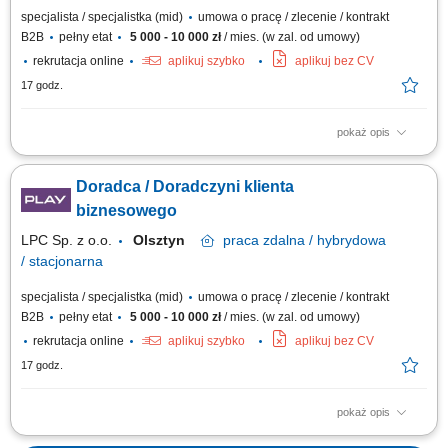
specjalista / specjalistka (mid)
umowa o pracę / zlecenie / kontrakt
B2B
pełny etat
5 000 - 10 000 zł
/ mies. (w zal. od umowy)
rekrutacja online
aplikuj szybko
aplikuj bez CV
17 godz.
pokaż opis
Zakres obowiązków: Sprzedaż łączy światłowodowych — standardowych
i symetrycznych z SLA; Budowa własnego lejka: lista firm w terenie,
Doradca / Doradczyni klienta
sygnały zakupowe (nowa hala, nowy oddział, rekrutacja informatyka),
polecenia od obecnych klientów i od lokalnych firm IT; Wizje lokalne i
biznesowego
zbieranie...
LPC Sp. z o.o.
Olsztyn
praca
zdalna / hybrydowa
/ stacjonarna
specjalista / specjalistka (mid)
umowa o pracę / zlecenie / kontrakt
B2B
pełny etat
5 000 - 10 000 zł
/ mies. (w zal. od umowy)
rekrutacja online
aplikuj szybko
aplikuj bez CV
17 godz.
pokaż opis
Zakres obowiązków: Sprzedaż łączy światłowodowych — standardowych