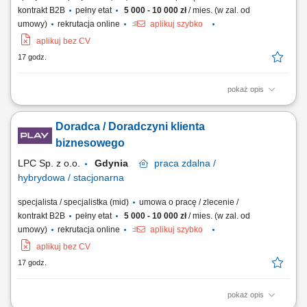
kontrakt B2B
pełny etat
5 000 - 10 000 zł
/ mies. (w zal. od
umowy)
rekrutacja online
aplikuj szybko
aplikuj bez CV
17 godz.
pokaż opis
Zakres obowiązków: Sprzedaż łączy światłowodowych —
standardowych i symetrycznych z SLA; Budowa własnego lejka: lista
Doradca / Doradczyni klienta
firm w terenie, sygnały zakupowe (nowa hala, nowy oddział, rekrutacja
informatyka), polecenia od obecnych klientów i od lokalnych firm IT;
biznesowego
Wizje lokalne i zbieranie...
LPC Sp. z o.o.
Gdynia
praca
zdalna /
hybrydowa / stacjonarna
specjalista / specjalistka (mid)
umowa o pracę / zlecenie /
kontrakt B2B
pełny etat
5 000 - 10 000 zł
/ mies. (w zal. od
umowy)
rekrutacja online
aplikuj szybko
aplikuj bez CV
17 godz.
pokaż opis