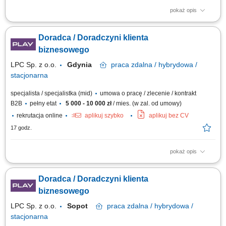
pokaż opis
Zakres obowiązków: Sprzedaż łączy światłowodowych — standardowych
i symetrycznych z SLA; Budowa własnego lejka: lista firm w terenie,
Doradca / Doradczyni klienta
sygnały zakupowe (nowa hala, nowy oddział, rekrutacja informatyka),
polecenia od obecnych klientów i od lokalnych firm IT; Wizje lokalne i
biznesowego
zbieranie...
LPC Sp. z o.o.
Gdynia
praca
zdalna / hybrydowa /
stacjonarna
specjalista / specjalistka (mid)
umowa o pracę / zlecenie / kontrakt
B2B
pełny etat
5 000 - 10 000 zł
/ mies. (w zal. od umowy)
rekrutacja online
aplikuj szybko
aplikuj bez CV
17 godz.
pokaż opis
Zakres obowiązków: Sprzedaż łączy światłowodowych — standardowych
i symetrycznych z SLA; Budowa własnego lejka: lista firm w terenie,
Doradca / Doradczyni klienta
sygnały zakupowe (nowa hala, nowy oddział, rekrutacja informatyka),
polecenia od obecnych klientów i od lokalnych firm IT; Wizje lokalne i
biznesowego
zbieranie...
LPC Sp. z o.o.
Sopot
praca
zdalna / hybrydowa /
stacjonarna