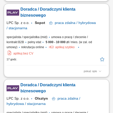
Zakres obowiązków: Sprzedaż łączy światłowodowych —
standardowych i symetrycznych z SLA; Budowa własnego lejka: lista
Doradca / Doradczyni klienta
firm w terenie, sygnały zakupowe (nowa hala, nowy oddział, rekrutacja
informatyka), polecenia od obecnych klientów i od lokalnych firm IT;
biznesowego
Wizje lokalne i zbieranie...
LPC Sp. z o.o.
Sopot
praca
zdalna / hybrydowa
/ stacjonarna
specjalista / specjalistka (mid)
umowa o pracę / zlecenie /
kontrakt B2B
pełny etat
5 000 - 10 000 zł
/ mies. (w zal. od
umowy)
rekrutacja online
aplikuj szybko
aplikuj bez CV
17 godz.
pokaż opis
Zakres obowiązków: Sprzedaż łączy światłowodowych —
standardowych i symetrycznych z SLA; Budowa własnego lejka: lista
Doradca / Doradczyni klienta
firm w terenie, sygnały zakupowe (nowa hala, nowy oddział, rekrutacja
informatyka), polecenia od obecnych klientów i od lokalnych firm IT;
biznesowego
Wizje lokalne i zbieranie...
LPC Sp. z o.o.
Olsztyn
praca
zdalna /
hybrydowa / stacjonarna
specjalista / specjalistka (mid)
umowa o pracę / zlecenie /