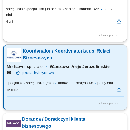
specjalista / specjalistka junior / mid / senior
kontrakt B2B
pełny
etat
4 dni
pokaż opis
Aktywne pozyskiwanie nowych klientów z sektora MŚP. Budowanie relacji
z właścicielami firm i osobami decyzyjnymi. Prowadzenie spotkań
Koordynator / Koordynatorka ds. Relacji
handlowych, prezentacji oraz negocjacji biznesowych. Analiza potrzeb
klientów i przygotowywanie dopasowanych rozwiązań z zakresu usług
Biznesowych
mobilnych oraz ICT....
Medicover sp. z o.o.
Warszawa, Aleje Jerozolimskie
96
praca
hybrydowa
specjalista / specjalistka (mid)
umowa na zastępstwo
pełny etat
15 godz.
pokaż opis
Twoje zadania: Zarządzanie powierzonym portfolio klientów biznesowych
oraz rozwijanie współpracy Przygotowywanie i prowadzenie renegocjacji
Doradca / Doradczyni klienta
warunków współpracy oraz przedłużanie umów Realizacja celów
sprzedażowych poprzez aktywny kontakt telefoniczny z klientami z
biznesowego