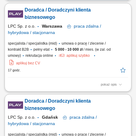
Twoje zadania: Zarządzanie powierzonym portfolio klientów
biznesowych oraz rozwijanie współpracy Przygotowywanie i
Doradca / Doradczyni klienta
prowadzenie renegocjacji warunków współpracy oraz przedłużanie
umów Realizacja celów sprzedażowych poprzez aktywny kontakt
biznesowego
telefoniczny z klientami z sektora małych i...
LPC Sp. z o.o.
Warszawa
praca
zdalna /
hybrydowa / stacjonarna
specjalista / specjalistka (mid)
umowa o pracę / zlecenie /
kontrakt B2B
pełny etat
5 000 - 10 000 zł
/ mies. (w zal. od
umowy)
rekrutacja online
aplikuj szybko
aplikuj bez CV
17 godz.
pokaż opis
Zakres obowiązków: Sprzedaż łączy światłowodowych —
standardowych i symetrycznych z SLA; Budowa własnego lejka: lista
Doradca / Doradczyni klienta
firm w terenie, sygnały zakupowe (nowa hala, nowy oddział, rekrutacja
informatyka), polecenia od obecnych klientów i od lokalnych firm IT;
biznesowego
Wizje lokalne i zbieranie...
LPC Sp. z o.o.
Gdańsk
praca
zdalna /
hybrydowa / stacjonarna
specjalista / specjalistka (mid)
umowa o pracę / zlecenie /