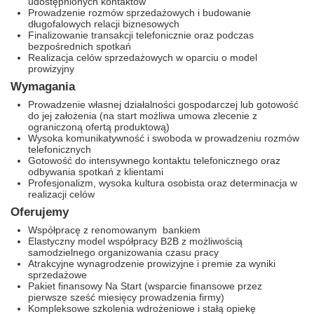
udostępnionych kontaktów
Prowadzenie rozmów sprzedażowych i budowanie
długofalowych relacji biznesowych
Finalizowanie transakcji telefonicznie oraz podczas
bezpośrednich spotkań
Realizacja celów sprzedażowych w oparciu o model
prowizyjny
Wymagania
Prowadzenie własnej działalności gospodarczej lub gotowość
do jej założenia (na start możliwa umowa zlecenie z
ograniczoną ofertą produktową)
Wysoka komunikatywność i swoboda w prowadzeniu rozmów
telefonicznych
Gotowość do intensywnego kontaktu telefonicznego oraz
odbywania spotkań z klientami
Profesjonalizm, wysoka kultura osobista oraz determinacja w
realizacji celów
Oferujemy
Współpracę z renomowanym bankiem
Elastyczny model współpracy B2B z możliwością
samodzielnego organizowania czasu pracy
Atrakcyjne wynagrodzenie prowizyjne i premie za wyniki
sprzedażowe
Pakiet finansowy Na Start (wsparcie finansowe przez
pierwsze sześć miesięcy prowadzenia firmy)
Kompleksowe szkolenia wdrożeniowe i stałą opiekę