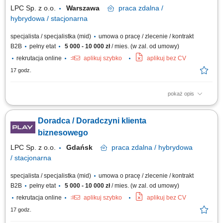
sektora małych i...
LPC Sp. z o.o.
Warszawa
praca
zdalna /
hybrydowa / stacjonarna
specjalista / specjalistka (mid)
umowa o pracę / zlecenie / kontrakt
B2B
pełny etat
5 000 - 10 000 zł
/ mies. (w zal. od umowy)
rekrutacja online
aplikuj szybko
aplikuj bez CV
17 godz.
pokaż opis
Zakres obowiązków: Sprzedaż łączy światłowodowych — standardowych
i symetrycznych z SLA; Budowa własnego lejka: lista firm w terenie,
Doradca / Doradczyni klienta
sygnały zakupowe (nowa hala, nowy oddział, rekrutacja informatyka),
polecenia od obecnych klientów i od lokalnych firm IT; Wizje lokalne i
biznesowego
zbieranie...
LPC Sp. z o.o.
Gdańsk
praca
zdalna / hybrydowa
/ stacjonarna
specjalista / specjalistka (mid)
umowa o pracę / zlecenie / kontrakt
B2B
pełny etat
5 000 - 10 000 zł
/ mies. (w zal. od umowy)
rekrutacja online
aplikuj szybko
aplikuj bez CV
17 godz.