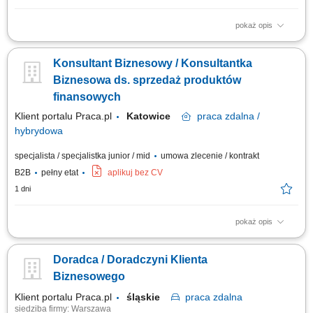
pokaż opis
Zakres obowiązków: Sprzedaż łączy światłowodowych — standardowych
i symetrycznych z SLA; Budowa własnego lejka: lista firm w terenie,
Konsultant Biznesowy / Konsultantka
sygnały zakupowe (nowa hala, nowy oddział, rekrutacja informatyka),
polecenia od obecnych klientów i od lokalnych firm IT; Wizje lokalne i
Biznesowa ds. sprzedaż produktów
zbieranie...
finansowych
Klient portalu Praca.pl
Katowice
praca
zdalna /
hybrydowa
specjalista / specjalistka junior / mid
umowa zlecenie / kontrakt
B2B
pełny etat
aplikuj bez CV
1 dni
pokaż opis
Pozyskiwanie klientów biznesowych i sprzedaż produktów finansowych
(leasing, kredyty, faktoring, konta) Rozwój kompetencji w kierunku
Doradca / Doradczyni Klienta
multidoradcy finansowego; Aktywny kontakt telefoniczny z klientami na
bazie udostępnionych kontaktów; Prowadzenie rozmów sprzedażowych i
Biznesowego
budowanie...
Klient portalu Praca.pl
śląskie
praca
zdalna
siedziba firmy: Warszawa