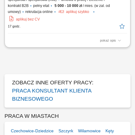
kontrakt B2B
pełny etat
5 000 - 10 000 zł
/ mies. (w zal. od
umowy)
rekrutacja online
aplikuj szybko
aplikuj bez CV
17 godz.
pokaż opis
Zakres obowiązków: Sprzedaż łączy światłowodowych —
standardowych i symetrycznych z SLA; Budowa własnego lejka: lista
firm w terenie, sygnały zakupowe (nowa hala, nowy oddział, rekrutacja
informatyka), polecenia od obecnych klientów i od lokalnych firm IT;
Wizje lokalne i zbieranie...
ZOBACZ INNE OFERTY PRACY:
PRACA KONSULTANT KLIENTA
BIZNESOWEGO
PRACA W MIASTACH
Czechowice-Dziedzice
Szczyrk
Wilamowice
Kęty