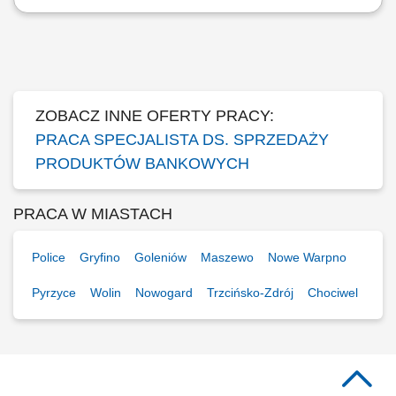
Twój zakres obowiązków diagnozowanie potrzeb i oczekiwań Klientów,
nawiązywanie i utrzymywanie relacji z Klientami, realizacja celów
sprzedażowych, kształtowanie pozytywnego wizerunku Banku poprzez
wysoką jakość obsługi, operacyjna obsługa Klientów detalicznych,
małych i średnich firm.
ZOBACZ INNE OFERTY PRACY:
PRACA SPECJALISTA DS. SPRZEDAŻY
PRODUKTÓW BANKOWYCH
PRACA W MIASTACH
Police
Gryfino
Goleniów
Maszewo
Nowe Warpno
Pyrzyce
Wolin
Nowogard
Trzcińsko-Zdrój
Chociwel