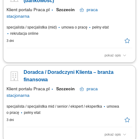
(bankowość)
Klient portalu Praca.pl
Szczecin
praca
stacjonarna
specjalista / specjalistka (mid)
umowa o pracę
pełny etat
rekrutacja online
3 dni
pokaż opis
obsługa klientów; utrzymywanie dobrych relacji z klientami; realizacja
celów sprzedażowych; dbałość o wysoką jakość obsługi klientów oraz
Doradca / Doradczyni Klienta – branża
firm;
finansowa
Klient portalu Praca.pl
Szczecin
praca
stacjonarna
specjalista / specjalistka mid / senior / ekspert / ekspertka
umowa
o pracę
pełny etat
3 dni
pokaż opis