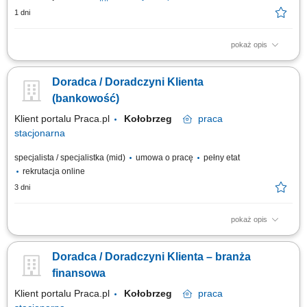
1 dni
pokaż opis
Zakres obowiązków: Prowadzenie telefonicznych rozmów z klientami
zainteresowanymi ofertą. Sprzedaż usług związanych z finansami, w tym
Doradca / Doradczyni Klienta
szkoleń z zakresu edukacji finansowej. Budowanie relacji z klientami oraz
pozyskiwanie nowych kontaktów dla partnerów biznesowych. Realizacja
(bankowość)
celów...
Klient portalu Praca.pl
Kołobrzeg
praca
stacjonarna
specjalista / specjalistka (mid)
umowa o pracę
pełny etat
rekrutacja online
3 dni
pokaż opis
obsługa klientów; utrzymywanie dobrych relacji z klientami; realizacja
celów sprzedażowych; dbałość o wysoką jakość obsługi klientów oraz
Doradca / Doradczyni Klienta – branża
firm;
finansowa
Klient portalu Praca.pl
Kołobrzeg
praca