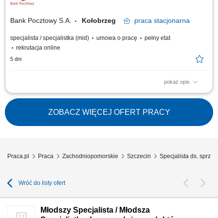
oczekiwań klientów i dopasowywanie produktów i usług finansowych.
Aktywna sprzedaż produktów...
Bank Pocztowy S.A.
Kołobrzeg
praca
stacjonarna
specjalista / specjalistka (mid)
umowa o pracę
pełny etat
rekrutacja online
5 dni
pokaż opis
Twój zakres obowiązków diagnozowanie potrzeb i oczekiwań Klientów,
nawiązywanie i utrzymywanie relacji z Klientami, realizacja celów
sprzedażowych, kształtowanie pozytywnego wizerunku Banku poprzez
ZOBACZ WIĘCEJ OFERT PRACY
wysoką jakość obsługi, operacyjna obsługa Klientów detalicznych,
małych i średnich firm.
Praca.pl
Praca
Zachodniopomorskie
Szczecin
Specjalista ds. sprz
Wróć do listy ofert
Młodszy Specjalista / Młodsza