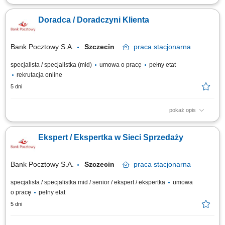
Aktywne pozyskiwanie klientów i budowanie z nimi długofalowych relacji.
Diagnozowanie potrzeb klientów i dopasowywanie odpowiednich
Doradca / Doradczyni Klienta
rozwiązań finansowych. Sprzedaż produktów bankowych, w tym funduszy
inwestycyjnych. Operacyjna obsługa klientów indywidualnych i firm z
sektora MŚP....
Bank Pocztowy S.A.
Szczecin
praca
stacjonarna
specjalista / specjalistka (mid)
umowa o pracę
pełny etat
rekrutacja online
5 dni
pokaż opis
Twój zakres obowiązków diagnozowanie potrzeb i oczekiwań Klientów,
nawiązywanie i utrzymywanie relacji z Klientami, realizacja celów
Ekspert / Ekspertka w Sieci Sprzedaży
sprzedażowych, kształtowanie pozytywnego wizerunku Banku poprzez
wysoką jakość obsługi, operacyjna obsługa Klientów detalicznych,
małych i średnich firm.
Bank Pocztowy S.A.
Szczecin
praca
stacjonarna
specjalista / specjalistka mid / senior / ekspert / ekspertka
umowa
o pracę
pełny etat
5 dni