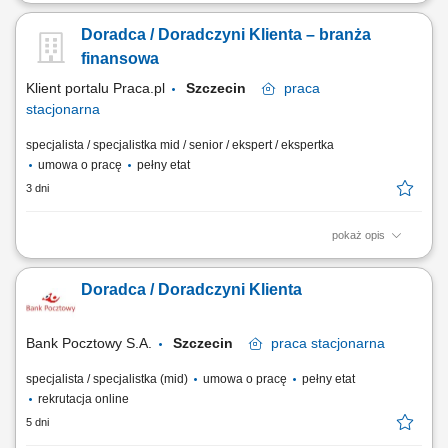
obsługa klientów; utrzymywanie dobrych relacji z klientami; realizacja
celów sprzedażowych; dbałość o wysoką jakość obsługi klientów oraz
Doradca / Doradczyni Klienta – branża
firm;
finansowa
Klient portalu Praca.pl
Szczecin
praca
stacjonarna
specjalista / specjalistka mid / senior / ekspert / ekspertka
umowa o pracę
pełny etat
3 dni
pokaż opis
Aktywne pozyskiwanie klientów i budowanie z nimi długofalowych
relacji. Diagnozowanie potrzeb klientów i dopasowywanie
Doradca / Doradczyni Klienta
odpowiednich rozwiązań finansowych. Sprzedaż produktów
bankowych, w tym funduszy inwestycyjnych. Operacyjna obsługa
klientów indywidualnych i firm z sektora MŚP....
Bank Pocztowy S.A.
Szczecin
praca
stacjonarna
specjalista / specjalistka (mid)
umowa o pracę
pełny etat
rekrutacja online
5 dni