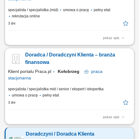
specjalista / specjalistka (mid)
umowa o pracę
pełny etat
rekrutacja online
3 dni
pokaż opis
obsługa klientów; utrzymywanie dobrych relacji z klientami; realizacja
celów sprzedażowych; dbałość o wysoką jakość obsługi klientów oraz
Doradca / Doradczyni Klienta – branża
firm;
finansowa
Klient portalu Praca.pl
Kołobrzeg
praca
stacjonarna
specjalista / specjalistka mid / senior / ekspert / ekspertka
umowa o pracę
pełny etat
3 dni
pokaż opis
Aktywne pozyskiwanie klientów i budowanie z nimi długofalowych
relacji. Diagnozowanie potrzeb klientów i dopasowywanie
Doradczyni / Doradca Klienta
odpowiednich rozwiązań finansowych. Sprzedaż produktów