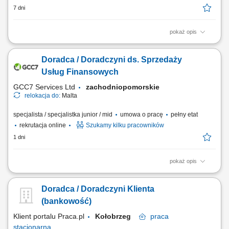
7 dni
pokaż opis
Analiza potrzeb finansowych klientów indywidualnych oraz sektora MŚP
i proponowanie dopasowanych rozwiązań; Aktywne pozyskiwanie
Doradca / Doradczyni ds. Sprzedaży
nowych klientów oraz budowanie długoterminowych relacji
biznesowych; Sprzedaż produktów i usług bankowych, w tym funduszy
Usług Finansowych
inwestycyjnych; Umawianie i prowadzenie...
GCC7 Services Ltd
zachodniopomorskie
relokacja do:
Malta
specjalista / specjalistka junior / mid
umowa o pracę
pełny etat
rekrutacja online
Szukamy kilku pracowników
1 dni
pokaż opis
Zakres obowiązków: Prowadzenie telefonicznych rozmów z klientami
zainteresowanymi ofertą. Sprzedaż usług związanych z finansami, w
Doradca / Doradczyni Klienta
tym szkoleń z zakresu edukacji finansowej. Budowanie relacji z
klientami oraz pozyskiwanie nowych kontaktów dla partnerów
(bankowość)
biznesowych. Realizacja celów...
Klient portalu Praca.pl
Kołobrzeg
praca
stacjonarna