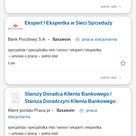
pokaż opis
Twój zakres obowiązków diagnozowanie potrzeb i oczekiwań Klientów,
nawiązywanie i utrzymywanie relacji z Klientami, realizacja celów
Ekspert / Ekspertka w Sieci Sprzedaży
sprzedażowych, kształtowanie pozytywnego wizerunku Banku poprzez
wysoką jakość obsługi, operacyjna obsługa Klientów detalicznych,
małych i średnich firm.
Bank Pocztowy S.A.
Szczecin
praca
stacjonarna
specjalista / specjalistka mid / senior / ekspert / ekspertka
umowa o pracę
pełny etat
5 dni
pokaż opis
Twój zakres obowiązków Diagnozowanie potrzeb i oczekiwań Klientów;
Aktywne pozyskiwanie Klientów i utrzymywanie z nimi pozytywnych
Starszy Doradca Klienta Bankowego /
relacji; Realizacja celów sprzedażowych; Kształtowanie pozytywnego
wizerunku Banku poprzez wysoką jakość obsługi; Operacyjna obsługa
Starsza Doradczyni Klienta Bankowego
Klientów...
Klient portalu Praca.pl
Szczecin
praca
stacjonarna
specjalista / specjalistka mid / senior / ekspert / ekspertka
umowa o pracę
pełny etat