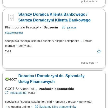
pokaż opis
Twój zakres obowiązków Diagnozowanie potrzeb i oczekiwań Klientów;
Aktywne pozyskiwanie Klientów i utrzymywanie z nimi pozytywnych
Starszy Doradca Klienta Bankowego /
relacji; Realizacja celów sprzedażowych; Kształtowanie pozytywnego
wizerunku Banku poprzez wysoką jakość obsługi; Operacyjna obsługa
Starsza Doradczyni Klienta Bankowego
Klientów...
Klient portalu Praca.pl
Szczecin
praca
stacjonarna
specjalista / specjalistka mid / senior / ekspert / ekspertka
umowa
o pracę
pełny etat
7 dni
pokaż opis
Analiza potrzeb finansowych klientów indywidualnych oraz sektora MŚP i
proponowanie dopasowanych rozwiązań; Aktywne pozyskiwanie nowych
Doradca / Doradczyni ds. Sprzedaży
klientów oraz budowanie długoterminowych relacji biznesowych;
Sprzedaż produktów i usług bankowych, w tym funduszy inwestycyjnych;
Usług Finansowych
Umawianie i prowadzenie...
GCC7 Services Ltd
zachodniopomorskie
relokacja do:
Malta
specjalista / specjalistka junior / mid
umowa o pracę
pełny etat
rekrutacja online
Szukamy kilku pracowników