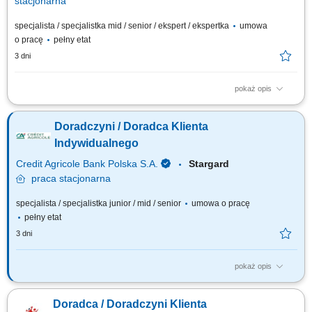
stacjonarna
specjalista / specjalistka mid / senior / ekspert / ekspertka
umowa
o pracę
pełny etat
3 dni
pokaż opis
Aktywne pozyskiwanie klientów i budowanie z nimi długofalowych relacji.
Diagnozowanie potrzeb klientów i dopasowywanie odpowiednich
Doradczyni / Doradca Klienta
rozwiązań finansowych. Sprzedaż produktów bankowych, w tym funduszy
inwestycyjnych. Operacyjna obsługa klientów indywidualnych i firm z
Indywidualnego
sektora MŚP....
Credit Agricole Bank Polska S.A.
Stargard
praca
stacjonarna
specjalista / specjalistka junior / mid / senior
umowa o pracę
pełny etat
3 dni
pokaż opis
Jakie będą Twoje zadania: Pozyskiwanie nowych klientów w tym przez
aktywne dzwonienie i zapraszanie na spotkanie. Budowanie
Doradca / Doradczyni Klienta
długofalowych relacji opartych na zaufaniu. Identyfikacja potrzeb oraz