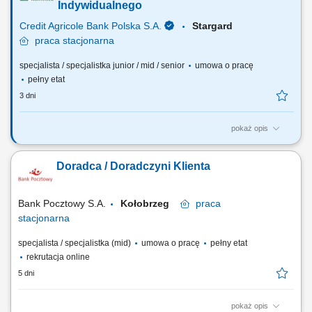
bankowych, w tym funduszy inwestycyjnych. Operacyjna obsługa
Indywidualnego
klientów indywidualnych i firm z sektora MŚP....
Credit Agricole Bank Polska S.A.
Stargard
praca
stacjonarna
specjalista / specjalistka junior / mid / senior
umowa o pracę
pełny etat
3 dni
pokaż opis
Jakie będą Twoje zadania: Pozyskiwanie nowych klientów w tym przez
aktywne dzwonienie i zapraszanie na spotkanie. Budowanie
Doradca / Doradczyni Klienta
długofalowych relacji opartych na zaufaniu. Identyfikacja potrzeb oraz
oczekiwań klientów i dopasowywanie produktów i usług finansowych.
Aktywna sprzedaż produktów...
Bank Pocztowy S.A.
Kołobrzeg
praca
stacjonarna
specjalista / specjalistka (mid)
umowa o pracę
pełny etat
rekrutacja online
5 dni
pokaż opis