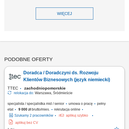
WIĘCEJ
PODOBNE OFERTY
Doradca / Doradczyni ds. Rozwoju
Klientów Biznesowych (język niemiecki)
TTEC
zachodniopomorskie
relokacja do:
Warszawa, Śródmieście
specjalista / specjalistka mid / senior
umowa o pracę
pełny
etat
9 000 zł
brutto/mies.
rekrutacja online
Szukamy 2 pracowników
aplikuj szybko
aplikuj bez CV