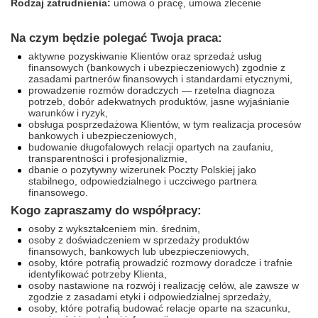
Rodzaj zatrudnienia:
umowa o pracę, umowa zlecenie
Na czym będzie polegać Twoja praca:
aktywne pozyskiwanie Klientów oraz sprzedaż usług
finansowych (bankowych i ubezpieczeniowych) zgodnie z
zasadami partnerów finansowych i standardami etycznymi,
prowadzenie rozmów doradczych — rzetelna diagnoza
potrzeb, dobór adekwatnych produktów, jasne wyjaśnianie
warunków i ryzyk,
obsługa posprzedażowa Klientów, w tym realizacja procesów
bankowych i ubezpieczeniowych,
budowanie długofalowych relacji opartych na zaufaniu,
transparentności i profesjonalizmie,
dbanie o pozytywny wizerunek Poczty Polskiej jako
stabilnego, odpowiedzialnego i uczciwego partnera
finansowego.
Kogo zapraszamy do współpracy:
osoby z wykształceniem min. średnim,
osoby z doświadczeniem w sprzedaży produktów
finansowych, bankowych lub ubezpieczeniowych,
osoby, które potrafią prowadzić rozmowy doradcze i trafnie
identyfikować potrzeby Klienta,
osoby nastawione na rozwój i realizację celów, ale zawsze w
zgodzie z zasadami etyki i odpowiedzialnej sprzedaży,
osoby, które potrafią budować relacje oparte na szacunku,