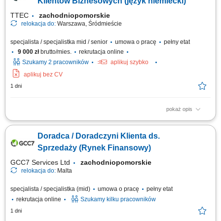
Klientów Biznesowych (język niemiecki)
TTEC
zachodniopomorskie
relokacja do:
Warszawa, Śródmieście
specjalista / specjalistka mid / senior
umowa o pracę
pełny etat
9 000 zł
brutto/mies.
rekrutacja online
Szukamy 2 pracowników
aplikuj szybko
aplikuj bez CV
1 dni
pokaż opis
Opis stanowiska pozyskiwanie informacji o potencjalnych klientach i
analizowanie ich potrzeb biznesowych, inicjowanie kontaktów z firmami
Doradca / Doradczyni Klienta ds.
oraz budowanie zainteresowania ofertą, współpraca z zespołem
sprzedaży w zakresie przygotowywania nowych możliwości biznesowych,
Sprzedaży (Rynek Finansowy)
umawianie spotkań...
GCC7 Services Ltd
zachodniopomorskie
relokacja do:
Malta
specjalista / specjalistka (mid)
umowa o pracę
pełny etat
rekrutacja online
Szukamy kilku pracowników
1 dni