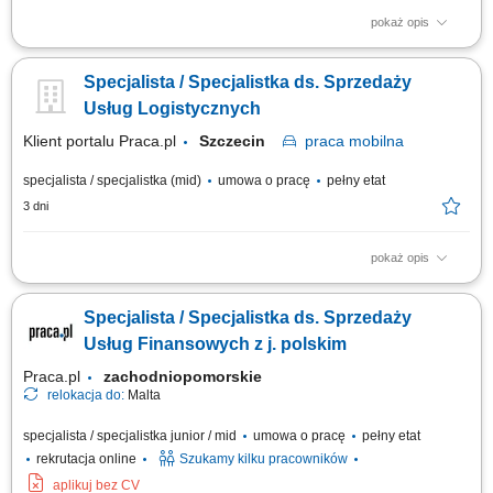
pokaż opis
Opis stanowiska: Aktywne pozyskiwanie klientów instytucjonalnych i
realizowanie polityki sprzedażowej w przydzielonym rejonie;
Specjalista / Specjalistka ds. Sprzedaży
Prowadzenie prezentacji rozwiązań edukacyjnych, asortymentu
rozwojowego oraz nowoczesnych elektroniki i wyposażenia dla
Usług Logistycznych
placówek; Przygotowywanie ofert dostosowanych...
Klient portalu Praca.pl
Szczecin
praca
mobilna
specjalista / specjalistka (mid)
umowa o pracę
pełny etat
3 dni
pokaż opis
Pozyskiwanie nowych klientów na wskazanym obszarze;
Przygotowywanie ofert handlowych i negocjowanie warunków
Specjalista / Specjalistka ds. Sprzedaży
współpracy; Budowanie i utrzymywanie długofalowych relacji z klientami
biznesowymi; Realizacja celów sprzedażowych; Monitorowanie realizacji
Usług Finansowych z j. polskim
umów i obsługi klientów; Analiza rynku...
Praca.pl
zachodniopomorskie
relokacja do:
Malta
specjalista / specjalistka junior / mid
umowa o pracę
pełny etat
rekrutacja online
Szukamy kilku pracowników
aplikuj bez CV