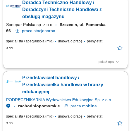
Doradca Techniczno-Handlowy /
finansami, w tym szkoleń z zakresu edukacji finansowej; Budowanie
relacji i pozyskiwanie klientów dla naszych kluczowych Partnerów
Doradczyni Techniczno-Handlowa z
Biznesowych. CZEGO WYMAGAMY: Chęć...
obsługą magazynu
Sonepar Polska sp. z o.o.
Szczecin, ul. Pomorska
66
praca
stacjonarna
specjalista / specjalistka (mid)
umowa o pracę
pełny etat
3 dni
pokaż opis
Zadania: Przygotowywanie ofert handlowych dla klientów; Prowadzenie
gospodarki magazynowej; Bezpośrednia obsługa klientów w oddziale;
Przedstawiciel handlowy /
Przedstawicielka handlowa w branży
edukacyjnej
PODRĘCZNIKARNIA Wydawnictwo Edukacyjne Sp. z o.o.
zachodniopomorskie
praca
mobilna
specjalista / specjalistka (mid)
umowa o pracę
pełny etat
3 dni