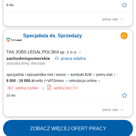
8 dni
pokaż opis
Zakres obowiązków: Telefoniczny kontakt z klientami zainteresowanymi
ofertą. Sprzedaż usług z obszaru finansów, w tym szkoleń z zakresu
Specjalista ds. Sprzedaży
edukacji finansowej. Budowanie długofalowych relacji z klientami.
Pozyskiwanie nowych klientów i rozwijanie współpracy z partnerami
biznesowymi....
TAX JOBS LEGAL POLSKA sp. z o.o.
zachodniopomorskie
praca
zdalna
siedziba firmy: Wrocław
specjalista / specjalistka mid / senior
kontrakt B2B
pełny etat
8 000 - 18 000 zł
netto (+VAT)/mies.
rekrutacja online
aplikuj szybko
aplikuj bez CV
10 dni
pokaż opis
Samodzielne pozyskiwanie nowych klientów B2B poprzez aktywne
działania outbound (cold calling, cold mailing, LinkedIn) oraz praca z
przekazanymi kontaktami (ciepłe leady) - Prezentacja oferty firmy i
ZOBACZ WIĘCEJ OFERT PRACY
wsparcie klientów przy składaniu wniosków; Kompleksowe zarządzanie