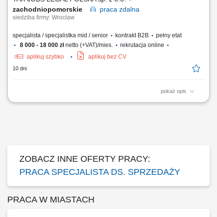
zachodniopomorskie
praca
zdalna
siedziba firmy: Wrocław
specjalista / specjalistka mid / senior
kontrakt B2B
pełny etat
8 000 - 18 000 zł
netto (+VAT)/mies.
rekrutacja online
aplikuj szybko
aplikuj bez CV
10 dni
pokaż opis
Samodzielne pozyskiwanie nowych klientów B2B poprzez aktywne
działania outbound (cold calling, cold mailing, LinkedIn) oraz praca z
przekazanymi kontaktami (ciepłe leady) - Prezentacja oferty firmy i
wsparcie klientów przy składaniu wniosków; Kompleksowe zarządzanie
procesem sprzedaży – od...
ZOBACZ INNE OFERTY PRACY:
PRACA SPECJALISTA DS. SPRZEDAŻY
PRACA W MIASTACH