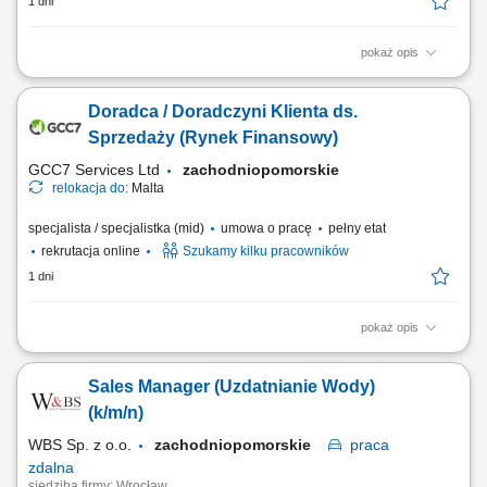
1 dni
pokaż opis
Opis stanowiska pozyskiwanie informacji o potencjalnych klientach i
analizowanie ich potrzeb biznesowych, inicjowanie kontaktów z firmami
Doradca / Doradczyni Klienta ds.
oraz budowanie zainteresowania ofertą, współpraca z zespołem
sprzedaży w zakresie przygotowywania nowych możliwości
Sprzedaży (Rynek Finansowy)
biznesowych, umawianie spotkań...
GCC7 Services Ltd
zachodniopomorskie
relokacja do:
Malta
specjalista / specjalistka (mid)
umowa o pracę
pełny etat
rekrutacja online
Szukamy kilku pracowników
1 dni
pokaż opis
Zakres obowiązków: Telefoniczny kontakt z klientami zainteresowanymi
ofertą. Sprzedaż usług z obszaru finansów, w tym szkoleń dotyczących
Sales Manager (Uzdatnianie Wody)
edukacji finansowej. Budowanie długofalowych relacji z klientami oraz
pozyskiwanie nowych odbiorców dla partnerów biznesowych.
(k/m/n)
Realizacja celów...
WBS Sp. z o.o.
zachodniopomorskie
praca
zdalna
siedziba firmy: Wrocław