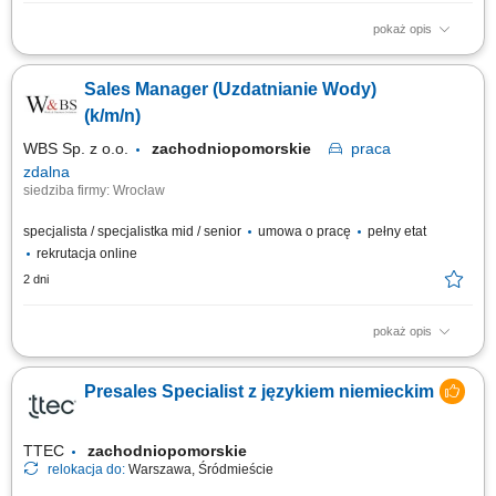
pokaż opis
Zakres obowiązków: Telefoniczny kontakt z klientami zainteresowanymi
ofertą. Sprzedaż usług z obszaru finansów, w tym szkoleń dotyczących
Sales Manager (Uzdatnianie Wody)
edukacji finansowej. Budowanie długofalowych relacji z klientami oraz
pozyskiwanie nowych odbiorców dla partnerów biznesowych. Realizacja
(k/m/n)
celów...
WBS Sp. z o.o.
zachodniopomorskie
praca
zdalna
siedziba firmy: Wrocław
specjalista / specjalistka mid / senior
umowa o pracę
pełny etat
rekrutacja online
2 dni
pokaż opis
Opis stanowiska pracy/zadania: Aktywne pozyskiwanie nowych klientów i
rozwijanie sieci partnerów. Utrzymywanie stałego kontaktu z obecnymi
Presales Specialist z językiem niemieckim
klientami oraz zapewnianie im bieżącego wsparcia. Prowadzenie
negocjacji handlowych oraz przygotowywanie ofert dopasowanych do
potrzeb klientów i celów...
TTEC
zachodniopomorskie
relokacja do:
Warszawa, Śródmieście