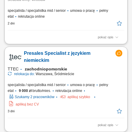
specjalista / specjalistka mid / senior
umowa o pracę
pełny
etat
rekrutacja online
2 dni
pokaż opis
Opis stanowiska pracy/zadania: Aktywne pozyskiwanie nowych klientów
i rozwijanie sieci partnerów. Utrzymywanie stałego kontaktu z obecnymi
Presales Specialist z językiem
klientami oraz zapewnianie im bieżącego wsparcia. Prowadzenie
negocjacji handlowych oraz przygotowywanie ofert dopasowanych do
niemieckim
potrzeb klientów i celów...
TTEC
zachodniopomorskie
relokacja do:
Warszawa, Śródmieście
specjalista / specjalistka mid / senior
umowa o pracę
pełny
etat
9 000 zł
brutto/mies.
rekrutacja online
Szukamy 2 pracowników
aplikuj szybko
aplikuj bez CV
3 dni
pokaż opis
As a Sales Representative (Presales) with German – Hybrid, working on