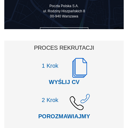
Poczta Polska S.A.
ul. Rodziny Hiszpańskich 8
00-940 Warszawa
ZOBACZ NA MAPIE
PROCES REKRUTACJI
Krok
WYŚLIJ CV
Krok
POROZMAWIAJMY