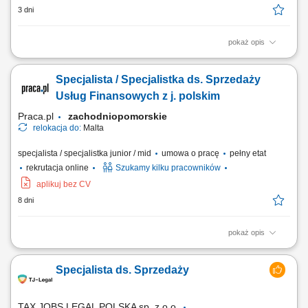
3 dni
pokaż opis
Pozyskiwanie nowych klientów na wskazanym obszarze;
Przygotowywanie ofert handlowych i negocjowanie warunków
Specjalista / Specjalistka ds. Sprzedaży
współpracy; Budowanie i utrzymywanie długofalowych relacji z
klientami biznesowymi; Realizacja celów sprzedażowych;
Usług Finansowych z j. polskim
Monitorowanie realizacji umów i obsługi klientów; Analiza rynku...
Praca.pl
zachodniopomorskie
relokacja do:
Malta
specjalista / specjalistka junior / mid
umowa o pracę
pełny etat
rekrutacja online
Szukamy kilku pracowników
aplikuj bez CV
8 dni
pokaż opis
Zakres obowiązków: Telefoniczny kontakt z klientami zainteresowanymi
ofertą. Sprzedaż usług z obszaru finansów, w tym szkoleń z zakresu
Specjalista ds. Sprzedaży
edukacji finansowej. Budowanie długofalowych relacji z klientami.
Pozyskiwanie nowych klientów i rozwijanie współpracy z partnerami
biznesowymi....
TAX JOBS LEGAL POLSKA sp. z o.o.