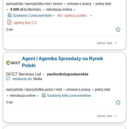
specjalista / specjalistka mid / senior
umowa o pracę
pełny etat
9 000 zł
brutto/mies.
rekrutacja online
Szukamy 2 pracowników
aplikuj szybko
aplikuj bez CV
3 dni
pokaż opis
As a Sales Representative (Presales) with German – Hybrid, working on
site in Warsaw, Poland, you’ll be a part of bringing humanity to business.
Agent / Agentka Sprzedaży na Rynek
#experienceTTEC Our employees have spoken. Our purpose, team, and
company culture are amazing and our Great Place to Work® certification
Polski
in Poland...
GCC7 Services Ltd
zachodniopomorskie
relokacja do:
Malta
specjalista / specjalistka junior / mid
umowa o pracę
pełny etat
rekrutacja online
Szukamy kilku pracowników
3 dni
pokaż opis
ZAKRES OBOWIĄZKÓW: Aktywny kontakt telefoniczny z klientami
zainteresowanymi naszymi produktami Sprzedaż usług związanych z