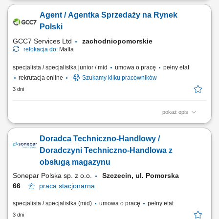
site in Warsaw, Poland, you’ll be a part of bringing humanity to business.
Agent / Agentka Sprzedaży na Rynek
#experienceTTEC Our employees have spoken. Our purpose, team,
and company culture are amazing and our Great Place to Work®
Polski
certification in Poland...
GCC7 Services Ltd
zachodniopomorskie
relokacja do:
Malta
specjalista / specjalistka junior / mid
umowa o pracę
pełny etat
rekrutacja online
Szukamy kilku pracowników
3 dni
pokaż opis
ZAKRES OBOWIĄZKÓW: Aktywny kontakt telefoniczny z klientami
zainteresowanymi naszymi produktami Sprzedaż usług związanych z
Doradca Techniczno-Handlowy /
finansami, w tym szkoleń z zakresu edukacji finansowej; Budowanie
relacji i pozyskiwanie klientów dla naszych kluczowych Partnerów
Doradczyni Techniczno-Handlowa z
Biznesowych. CZEGO WYMAGAMY: Chęć...
obsługą magazynu
Sonepar Polska sp. z o.o.
Szczecin, ul. Pomorska
66
praca
stacjonarna
specjalista / specjalistka (mid)
umowa o pracę
pełny etat
3 dni