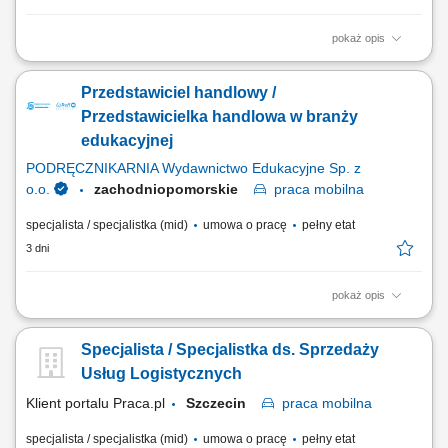
pokaż opis
Zadania: Przygotowywanie ofert handlowych dla klientów; Prowadzenie
gospodarki magazynowej; Bezpośrednia obsługa klientów w oddziale;
Przedstawiciel handlowy /
Przedstawicielka handlowa w branży
edukacyjnej
PODRĘCZNIKARNIA Wydawnictwo Edukacyjne Sp. z
o.o.
zachodniopomorskie
praca
mobilna
specjalista / specjalistka (mid)
umowa o pracę
pełny etat
3 dni
pokaż opis
Opis stanowiska: Aktywne pozyskiwanie klientów instytucjonalnych i
realizowanie polityki sprzedażowej w przydzielonym rejonie;
Specjalista / Specjalistka ds. Sprzedaży
Prowadzenie prezentacji rozwiązań edukacyjnych, asortymentu
rozwojowego oraz nowoczesnych elektroniki i wyposażenia dla
Usług Logistycznych
placówek; Przygotowywanie ofert dostosowanych...
Klient portalu Praca.pl
Szczecin
praca
mobilna
specjalista / specjalistka (mid)
umowa o pracę
pełny etat