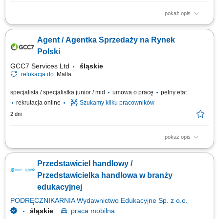
pokaż opis
As a Sales Representative (Presales) with German – Hybrid, working on
site in Warsaw, Poland, you’ll be a part of bringing humanity to business.
Agent / Agentka Sprzedaży na Rynek
#experienceTTEC Our employees have spoken. Our purpose, team, and
company culture are amazing and our Great Place to Work® certification
Polski
in Poland...
GCC7 Services Ltd
śląskie
relokacja do:
Malta
specjalista / specjalistka junior / mid
umowa o pracę
pełny etat
rekrutacja online
Szukamy kilku pracowników
2 dni
pokaż opis
ZAKRES OBOWIĄZKÓW: Aktywny kontakt telefoniczny z klientami
zainteresowanymi naszymi produktami Sprzedaż usług związanych z
Przedstawiciel handlowy /
finansami, w tym szkoleń z zakresu edukacji finansowej; Budowanie
relacji i pozyskiwanie klientów dla naszych kluczowych Partnerów
Przedstawicielka handlowa w branży
Biznesowych. CZEGO WYMAGAMY: Chęć...
edukacyjnej
PODRĘCZNIKARNIA Wydawnictwo Edukacyjne Sp. z o.o.
śląskie
praca
mobilna