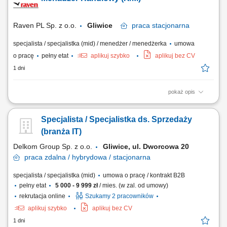
oraz budowanie zainteresowania ofertą, współpraca z zespołem
sprzedaży w zakresie przygotowywania nowych możliwości
biznesowych, umawianie spotkań...
Raven PL Sp. z o.o.
Gliwice
praca
stacjonarna
specjalista / specjalistka (mid) / menedżer / menedżerka
umowa
o pracę
pełny etat
aplikuj szybko
aplikuj bez CV
1 dni
pokaż opis
Zakres obowiązków: Efektywna sprzedaż materiałów hutniczych
zgodnie z wytyczonymi planami sprzedaży (tonaż, marża) Praca z
Specjalista / Specjalistka ds. Sprzedaży
klientem poprzez kontakt mailowy, telefoniczny oraz osobisty;
Przedstawianie oferty handlowej, prowadzenie negocjacji handlowych;
(branża IT)
Aktywne pozyskiwanie klientów,...
Delkom Group Sp. z o.o.
Gliwice, ul. Dworcowa 20
praca
zdalna / hybrydowa / stacjonarna
specjalista / specjalistka (mid)
umowa o pracę / kontrakt B2B
pełny etat
5 000 - 9 999 zł
/ mies. (w zal. od umowy)
rekrutacja online
Szukamy 2 pracowników
aplikuj szybko
aplikuj bez CV
1 dni