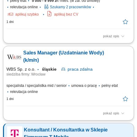
pełny etat
5 000 - 9 999 zł
/ mies. (w zal. od umowy)
rekrutacja online
Szukamy 2 pracowników
aplikuj szybko
aplikuj bez CV
1 dni
pokaż opis
Obsługa sprzedaży online (Allegro, Shoper, PrestaShop, Emag, Erli,
Empik) Kontakt z klientami sklepu stacjonarnego; Aktywne poszukiwanie
Sales Manager (Uzdatnianie Wody)
nowych klientów; Wsparcie i rozwój relacji z obecnymi partnerami
biznesowymi;
(k/m/n)
WBS Sp. z o.o.
śląskie
praca
zdalna
siedziba firmy: Wrocław
specjalista / specjalistka mid / senior
umowa o pracę
pełny etat
rekrutacja online
1 dni
pokaż opis
Opis stanowiska pracy/zadania: Aktywne pozyskiwanie nowych klientów i
rozwijanie sieci partnerów. Utrzymywanie stałego kontaktu z obecnymi
Konsultant / Konsultantka w Sklepie
klientami oraz zapewnianie im bieżącego wsparcia. Prowadzenie
negocjacji handlowych oraz przygotowywanie ofert dopasowanych do