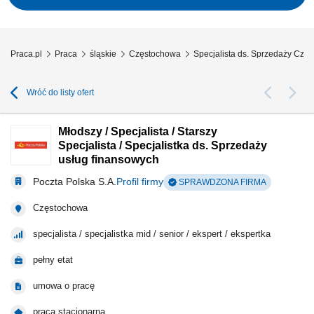
przygotowywanie ofert i budowanie relacji z klientami; Analiza wyników,
marż, rentowności projektów...
Praca.pl
Praca
śląskie
Częstochowa
Specjalista ds. Sprzedaży Czę
Wróć do listy ofert
Młodszy / Specjalista / Starszy
Specjalista / Specjalistka ds. Sprzedaży
usług finansowych
Poczta Polska S.A.
Profil firmy
SPRAWDZONA FIRMA
Częstochowa
specjalista / specjalistka mid / senior / ekspert / ekspertka
pełny etat
umowa o pracę
praca stacjonarna