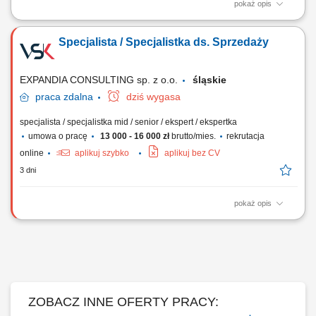
pokaż opis
Opis stanowiska: Aktywne pozyskiwanie klientów instytucjonalnych i
realizowanie polityki sprzedażowej w przydzielonym rejonie;
Specjalista / Specjalistka ds. Sprzedaży
Prowadzenie prezentacji rozwiązań edukacyjnych, asortymentu
rozwojowego oraz nowoczesnych elektroniki i wyposażenia dla
placówek; Przygotowywanie ofert dostosowanych...
EXPANDIA CONSULTING sp. z o.o.
śląskie
praca
zdalna
dziś wygasa
specjalista / specjalistka mid / senior / ekspert / ekspertka
umowa o pracę
13 000 - 16 000 zł
brutto/mies.
rekrutacja
online
aplikuj szybko
aplikuj bez CV
3 dni
pokaż opis
Zadania Rozwój sprzedaży na rynku polskim i europejskim oraz
realizacja planów handlowych; Pozyskiwanie nowych klientów, obsługa
sieci handlowych oraz partnerów B2B; Prowadzenie negocjacji,
przygotowywanie ofert i budowanie relacji z klientami; Analiza wyników,
marż, rentowności projektów...
ZOBACZ INNE OFERTY PRACY: