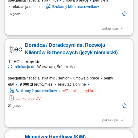
specjalista / specjalistka (mid)
umowa o pracę
pełny etat
rekrutacja online
Szukamy kilku pracowników
16 godz.
pokaż opis
Zakres obowiązków: Telefoniczny kontakt z klientami zainteresowanymi
ofertą. Sprzedaż usług z obszaru finansów, w tym szkoleń dotyczących
Doradca / Doradczyni ds. Rozwoju
edukacji finansowej. Budowanie długofalowych relacji z klientami oraz
pozyskiwanie nowych odbiorców dla partnerów biznesowych.
Klientów Biznesowych (język niemiecki)
Realizacja celów...
TTEC
śląskie
relokacja do:
Warszawa, Śródmieście
specjalista / specjalistka mid / senior
umowa o pracę
pełny
etat
9 000 zł
brutto/mies.
rekrutacja online
Szukamy 2 pracowników
aplikuj szybko
aplikuj bez CV
21 godz.
pokaż opis
Opis stanowiska pozyskiwanie informacji o potencjalnych klientach i
analizowanie ich potrzeb biznesowych, inicjowanie kontaktów z firmami
Menadżer Handlowy (K/M)