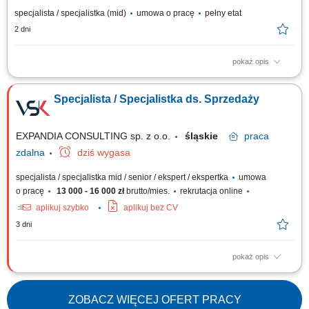
specjalista / specjalistka (mid)
umowa o pracę
pełny etat
2 dni
pokaż opis
Opis stanowiska: Aktywne pozyskiwanie klientów instytucjonalnych i
realizowanie polityki sprzedażowej w przydzielonym rejonie;
Specjalista / Specjalistka ds. Sprzedaży
Prowadzenie prezentacji rozwiązań edukacyjnych, asortymentu
rozwojowego oraz nowoczesnych elektroniki i wyposażenia dla
placówek; Przygotowywanie ofert dostosowanych...
EXPANDIA CONSULTING sp. z o.o.
śląskie
praca
zdalna
dziś wygasa
specjalista / specjalistka mid / senior / ekspert / ekspertka
umowa
o pracę
13 000 - 16 000 zł
brutto/mies.
rekrutacja online
aplikuj szybko
aplikuj bez CV
3 dni
pokaż opis
Zadania Rozwój sprzedaży na rynku polskim i europejskim oraz
realizacja planów handlowych; Pozyskiwanie nowych klientów, obsługa
sieci handlowych oraz partnerów B2B; Prowadzenie negocjacji,
ZOBACZ WIĘCEJ OFERT PRACY