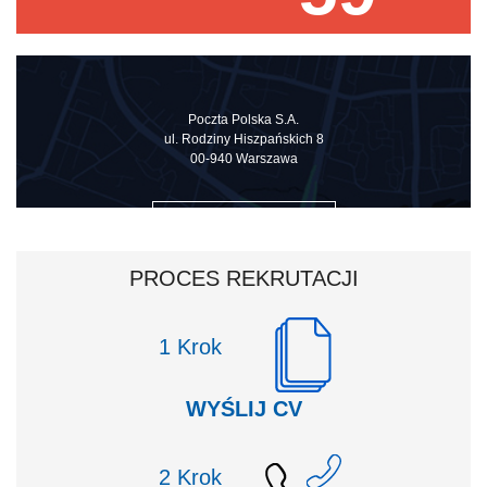
Poczta Polska S.A.
ul. Rodziny Hiszpańskich 8
00-940 Warszawa
ZOBACZ NA MAPIE
PROCES REKRUTACJI
Krok
WYŚLIJ CV
Krok