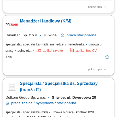
pokaż opis
Opis stanowiska pozyskiwanie informacji o potencjalnych klientach i
analizowanie ich potrzeb biznesowych, inicjowanie kontaktów z firmami
Menadżer Handlowy (K/M)
oraz budowanie zainteresowania ofertą, współpraca z zespołem
sprzedaży w zakresie przygotowywania nowych możliwości biznesowych,
umawianie spotkań...
Raven PL Sp. z o.o.
Gliwice
praca
stacjonarna
specjalista / specjalistka (mid) / menedżer / menedżerka
umowa o
pracę
pełny etat
aplikuj szybko
aplikuj bez CV
1 dni
pokaż opis
Zakres obowiązków: Efektywna sprzedaż materiałów hutniczych zgodnie
z wytyczonymi planami sprzedaży (tonaż, marża) Praca z klientem
Specjalista / Specjalistka ds. Sprzedaży
poprzez kontakt mailowy, telefoniczny oraz osobisty; Przedstawianie
oferty handlowej, prowadzenie negocjacji handlowych; Aktywne
(branża IT)
pozyskiwanie klientów,...
Delkom Group Sp. z o.o.
Gliwice, ul. Dworcowa 20
praca
zdalna / hybrydowa / stacjonarna
specjalista / specjalistka (mid)
umowa o pracę / kontrakt B2B