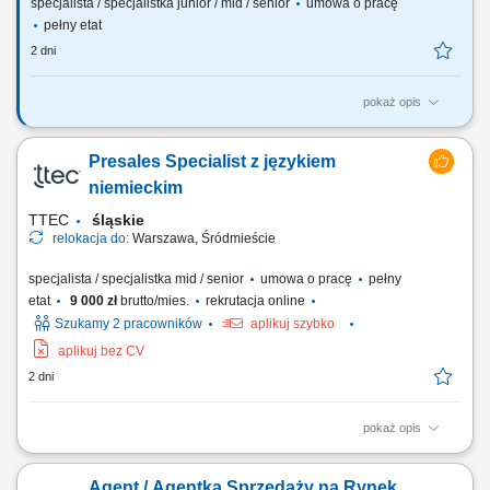
specjalista / specjalistka junior / mid / senior
umowa o pracę
pełny etat
2 dni
pokaż opis
Zadania, które na Ciebie czekają: 70% bieżąca obsługa klienta i
obowiązki salonowe, 30% kontakt telefoniczny z klientami;
Presales Specialist z językiem
Profesjonalna obsługa Klientów T- Mobile zgodna ze Standardem
Obsługi Klienta; Sprzedaż pełnej gamy produktów i usług
niemieckim
świadczonych przez T-Mobile z wykorzystaniem...
TTEC
śląskie
relokacja do:
Warszawa, Śródmieście
specjalista / specjalistka mid / senior
umowa o pracę
pełny
etat
9 000 zł
brutto/mies.
rekrutacja online
Szukamy 2 pracowników
aplikuj szybko
aplikuj bez CV
2 dni
pokaż opis
As a Sales Representative (Presales) with German – Hybrid, working on
site in Warsaw, Poland, you’ll be a part of bringing humanity to business.
Agent / Agentka Sprzedaży na Rynek