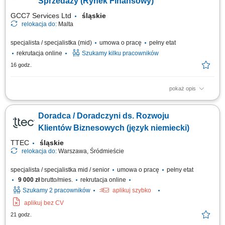
Sprzedaży (Rynek Finansowy)
GCC7 Services Ltd
śląskie
relokacja do:
Malta
specjalista / specjalistka (mid)
umowa o pracę
pełny etat
rekrutacja online
Szukamy kilku pracowników
16 godz.
pokaż opis
Zakres obowiązków: Telefoniczny kontakt z klientami zainteresowanymi
ofertą. Sprzedaż usług z obszaru finansów, w tym szkoleń dotyczących
Doradca / Doradczyni ds. Rozwoju
edukacji finansowej. Budowanie długofalowych relacji z klientami oraz
pozyskiwanie nowych odbiorców dla partnerów biznesowych. Realizacja
Klientów Biznesowych (język niemiecki)
celów...
TTEC
śląskie
relokacja do:
Warszawa, Śródmieście
specjalista / specjalistka mid / senior
umowa o pracę
pełny etat
9 000 zł
brutto/mies.
rekrutacja online
Szukamy 2 pracowników
aplikuj szybko
aplikuj bez CV
21 godz.