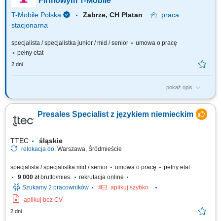
Firmowym T-Mobile
potrzeb klientów i celów...
T-Mobile Polska
Zabrze, CH Platan
praca
stacjonarna
specjalista / specjalistka junior / mid / senior
umowa o pracę
pełny etat
2 dni
pokaż opis
Zadania, które na Ciebie czekają: 70% bieżąca obsługa klienta i
obowiązki salonowe, 30% kontakt telefoniczny z klientami; Profesjonalna
Presales Specialist z językiem niemieckim
obsługa Klientów T- Mobile zgodna ze Standardem Obsługi Klienta;
Sprzedaż pełnej gamy produktów i usług świadczonych przez T-Mobile z
wykorzystaniem...
TTEC
śląskie
relokacja do:
Warszawa, Śródmieście
specjalista / specjalistka mid / senior
umowa o pracę
pełny etat
9 000 zł
brutto/mies.
rekrutacja online
Szukamy 2 pracowników
aplikuj szybko
aplikuj bez CV
2 dni