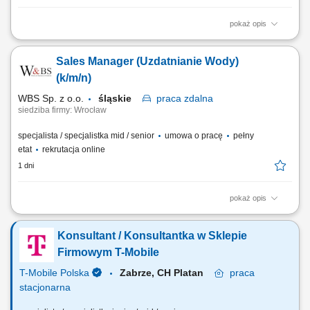
pokaż opis
Obsługa sprzedaży online (Allegro, Shoper, PrestaShop, Emag, Erli,
Empik) Kontakt z klientami sklepu stacjonarnego; Aktywne
Sales Manager (Uzdatnianie Wody)
poszukiwanie nowych klientów; Wsparcie i rozwój relacji z obecnymi
partnerami biznesowymi;
(k/m/n)
WBS Sp. z o.o.
śląskie
praca
zdalna
siedziba firmy: Wrocław
specjalista / specjalistka mid / senior
umowa o pracę
pełny
etat
rekrutacja online
1 dni
pokaż opis
Opis stanowiska pracy/zadania: Aktywne pozyskiwanie nowych klientów
i rozwijanie sieci partnerów. Utrzymywanie stałego kontaktu z obecnymi
Konsultant / Konsultantka w Sklepie
klientami oraz zapewnianie im bieżącego wsparcia. Prowadzenie
negocjacji handlowych oraz przygotowywanie ofert dopasowanych do
Firmowym T-Mobile
potrzeb klientów i celów...
T-Mobile Polska
Zabrze, CH Platan
praca
stacjonarna