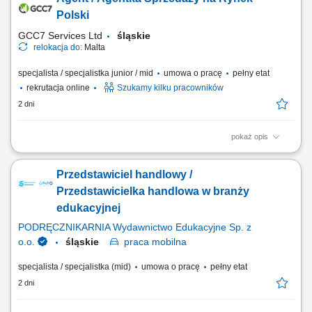
#experienceTTEC Our employees have spoken. Our purpose, team,
and company culture are amazing and our Great Place to Work®
Polski
certification in Poland...
GCC7 Services Ltd
śląskie
relokacja do:
Malta
specjalista / specjalistka junior / mid
umowa o pracę
pełny etat
rekrutacja online
Szukamy kilku pracowników
2 dni
pokaż opis
ZAKRES OBOWIĄZKÓW: Aktywny kontakt telefoniczny z klientami
zainteresowanymi naszymi produktami Sprzedaż usług związanych z
Przedstawiciel handlowy /
finansami, w tym szkoleń z zakresu edukacji finansowej; Budowanie
relacji i pozyskiwanie klientów dla naszych kluczowych Partnerów
Przedstawicielka handlowa w branży
Biznesowych. CZEGO WYMAGAMY: Chęć...
edukacyjnej
PODRĘCZNIKARNIA Wydawnictwo Edukacyjne Sp. z
o.o.
śląskie
praca
mobilna
specjalista / specjalistka (mid)
umowa o pracę
pełny etat
2 dni