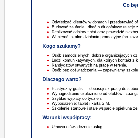
Co będ
Odwiedzać klientów w domach i przedstawiać of
Budować zaufanie i dbać o długofalowe relacje z
Realizować odbiory spłat oraz prowadzić niezb
Wspierać lokalne działania promocyjne (np. roz
Kogo szukamy?
Osób samodzielnych, dobrze organizujących cz
Ludzi komunikatywnych, dla których kontakt z kl
Kandydatów otwartych na pracę w terenie.
Osób bez doświadczenia — zapewniamy szkoleni
Dlaczego warto?
Elastyczny grafik — dopasujesz pracę do siebie
Wynagrodzenie uzależnione od efektów i zaang
Szybkie wypłaty co tydzień.
Wyposażenie: tablet i karta SIM.
Szkolenie startowe i stałe wsparcie opiekuna ze
Warunki współpracy:
Umowa o świadczenie usług.