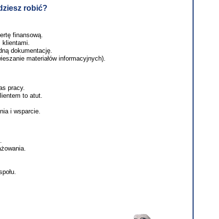
ziesz robić?
ertę finansową.
 klientami.
ędną dokumentację.
wieszanie materiałów informacyjnych).
as pracy.
ientem to atut.
a i wsparcie.
.
ażowania.
społu.