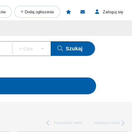
Zaloguj się
ców
Dodaj ogłoszenie
Szukaj
Poprzednia
oferta
Następna
oferta