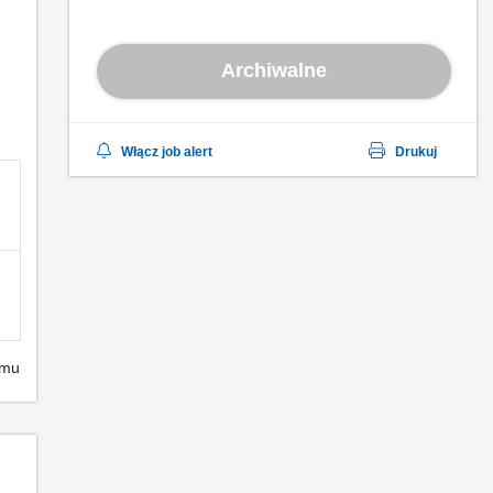
Archiwalne
Włącz job alert
Drukuj
emu