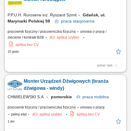
zgodnie z dokumentacją, wykonywanie wysokiej jakości prac
wykończeniowych, samodzielna organizacja pracy na miejscu montażu,
dbanie o wysoką jakość...
P.P.U.H. Ruroserw inż. Ryszard Szmit
Gdańsk, ul.
Marynarki Polskiej 59
praca
stacjonarna
pracownik fizyczny / pracowniczka fizyczna
umowa o pracę /
zlecenie / kontrakt B2B
aplikuj szybko
aplikuj bez CV
15 godz.
pokaż opis
prace rurarsko - monterskie, makietowanie rur, wymiana.
Monter Urządzeń Dźwigowych (branża
dźwigowa - windy)
CHMIELEWSKI S.A.
pomorskie
praca
mobilna
pracownik fizyczny / pracowniczka fizyczna
umowa o pracę
pełny etat
aplikuj szybko
aplikuj bez CV
1 dni