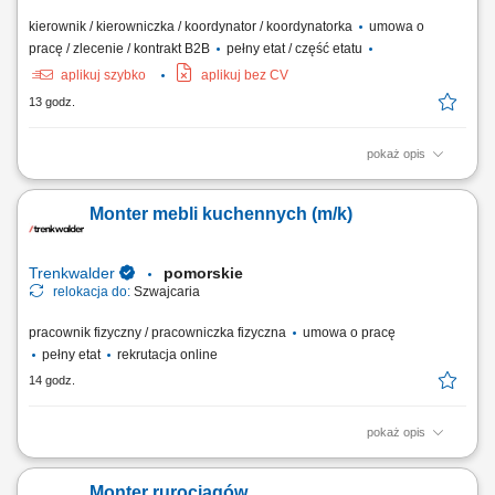
kierownik / kierowniczka / koordynator / koordynatorka
umowa o
pracę / zlecenie / kontrakt B2B
pełny etat / część etatu
aplikuj szybko
aplikuj bez CV
13 godz.
pokaż opis
koordynacja pracy zespołu; odpowiedzialność za przebieg prac;
Monter mebli kuchennych (m/k)
Trenkwalder
pomorskie
relokacja do:
Szwajcaria
pracownik fizyczny / pracowniczka fizyczna
umowa o pracę
pełny etat
rekrutacja online
14 godz.
pokaż opis
Twoje zadania samodzielny montaż mebli kuchennych u klientów,
montaż elementów wyposażenia wnętrz oraz realizacja prac stolarskich
Monter rurociągów