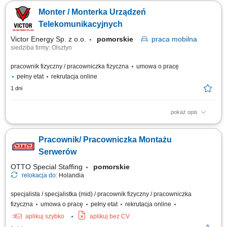
(nowe urządzenia oraz modernizacje); Dbanie o porządek w miejscu
Monter / Monterka Urządzeń
pracy oraz przestrzeganie standardów firmy; Kontrola jakości
zmontowanych urządzeń dźwigowych; Weryfikacja urządzeń pod kątem
Telekomunikacyjnych
zgodności z dokumentacją...
Victor Energy Sp. z o.o.
pomorskie
praca
mobilna
siedziba firmy: Olsztyn
pracownik fizyczny / pracowniczka fizyczna
umowa o pracę
pełny etat
rekrutacja online
1 dni
pokaż opis
Opis stanowiska: Praca mobilna (realizacje na terenie całej Polski)
Pracownik/ Pracowniczka Montażu
Serwerów
OTTO Special Staffing
pomorskie
relokacja do:
Holandia
specjalista / specjalistka (mid) / pracownik fizyczny / pracowniczka
fizyczna
umowa o pracę
pełny etat
rekrutacja online
aplikuj szybko
aplikuj bez CV