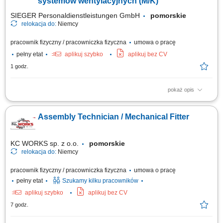
systemów wentylacyjnych (M/K)
SIEGER Personaldienstleistungen GmbH
pomorskie
relokacja do:
Niemcy
pracownik fizyczny / pracowniczka fizyczna
umowa o pracę
pełny etat
aplikuj szybko
aplikuj bez CV
1 godz.
pokaż opis
Zakres obowiązków montaż bram przemysłowych, montaż systemów
wentylacyjnych, prace ślusarskie i montażowe, obsługa elektronarzędzi,
Assembly Technician / Mechanical Fitter
praca zgodnie z dokumentacją techniczną, dbanie o jakość wykonania i
porządek na miejscu pracy.
KC WORKS sp. z o.o.
pomorskie
relokacja do:
Niemcy
pracownik fizyczny / pracowniczka fizyczna
umowa o pracę
pełny etat
Szukamy kilku pracowników
aplikuj szybko
aplikuj bez CV
7 godz.