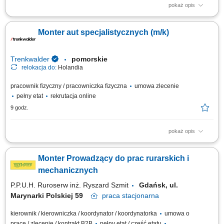
pokaż opis
The position includes international assembly, installation, and service
assignments at customer sites, mainly within Europe. Responsibilities
Monter aut specjalistycznych (m/k)
Mechanical assembly and installation of machines and industrial
equipment; Installation of mechanical components, steel structures,
piping, fans, valves, and...
Trenkwalder
pomorskie
relokacja do:
Holandia
pracownik fizyczny / pracowniczka fizyczna
umowa zlecenie
pełny etat
rekrutacja online
9 godz.
pokaż opis
Twoje zadania montaż oraz serwis zabudów specjalistycznych pojazdów,
prace mechaniczne, elektryczne, hydrauliczne, prace przy zabudowach
Monter Prowadzący do prac rurarskich i
takich jak holowniki, dźwigi, najazdy oraz inne zabudowy ciężarowe
wykonywane pod indywidualne zamówienia, współpraca z zespołem
mechanicznych
technicznym, dbanie o...
P.P.U.H. Ruroserw inż. Ryszard Szmit
Gdańsk, ul.
Marynarki Polskiej 59
praca
stacjonarna
kierownik / kierowniczka / koordynator / koordynatorka
umowa o
pracę / zlecenie / kontrakt B2B
pełny etat / część etatu