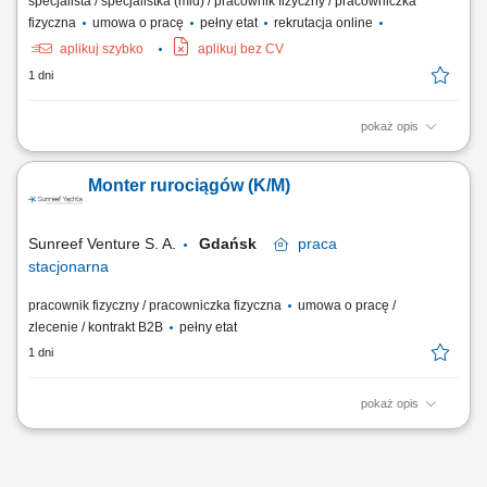
specjalista / specjalistka (mid) / pracownik fizyczny / pracowniczka
fizyczna
umowa o pracę
pełny etat
rekrutacja online
aplikuj szybko
aplikuj bez CV
1 dni
pokaż opis
Opis stanowiska: montaż i konfiguracja serwerów zgodnie z
dokumentacją techniczną oraz standardami jakości, składanie
Monter rurociągów (K/M)
podzespołów komputerowych i przygotowywanie urządzeń do dalszej
dystrybucji, realizacja zadań produkcyjnych zgodnie z harmonogramem
i wymaganiami jakościowymi,...
Sunreef Venture S. A.
Gdańsk
praca
stacjonarna
pracownik fizyczny / pracowniczka fizyczna
umowa o pracę /
zlecenie / kontrakt B2B
pełny etat
1 dni
pokaż opis
Zadania: Prefabrykacja i składanie instalacji rurowych na podstawie
rysunków izometrycznych; Montaż systemów rurociągowych na
budowanych jednostkach; Dopasowywanie elementów instalacji
zgodnie z dokumentacją techniczną;