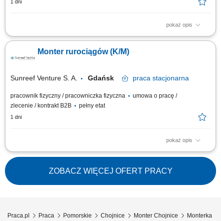
1 dni
pokaż opis
Opis stanowiska: montaż i konfiguracja serwerów zgodnie z
dokumentacją techniczną oraz standardami jakości, składanie
Monter rurociągów (K/M)
podzespołów komputerowych i przygotowywanie urządzeń do dalszej
dystrybucji, realizacja zadań produkcyjnych zgodnie z harmonogramem i
wymaganiami jakościowymi,...
Sunreef Venture S. A.
Gdańsk
praca
stacjonarna
pracownik fizyczny / pracowniczka fizyczna
umowa o pracę /
zlecenie / kontrakt B2B
pełny etat
1 dni
pokaż opis
Zadania: Prefabrykacja i składanie instalacji rurowych na podstawie
rysunków izometrycznych; Montaż systemów rurociągowych na
budowanych jednostkach; Dopasowywanie elementów instalacji zgodnie
ZOBACZ WIĘCEJ OFERT PRACY
z dokumentacją techniczną;
Praca.pl
Praca
Pomorskie
Chojnice
Monter Chojnice
Monterka - 