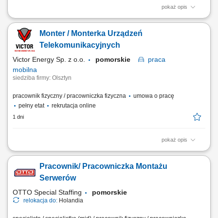
pokaż opis
Zakres obowiązków Montaż oraz uruchamianie urządzeń dźwigowych
(nowe urządzenia oraz modernizacje); Dbanie o porządek w miejscu
Monter / Monterka Urządzeń
pracy oraz przestrzeganie standardów firmy; Kontrola jakości
zmontowanych urządzeń dźwigowych; Weryfikacja urządzeń pod kątem
Telekomunikacyjnych
zgodności z dokumentacją...
Victor Energy Sp. z o.o.
pomorskie
praca
mobilna
siedziba firmy: Olsztyn
pracownik fizyczny / pracowniczka fizyczna
umowa o pracę
pełny etat
rekrutacja online
1 dni
pokaż opis
Opis stanowiska: Praca mobilna (realizacje na terenie całej Polski)
Pracownik/ Pracowniczka Montażu
Serwerów
OTTO Special Staffing
pomorskie
relokacja do:
Holandia