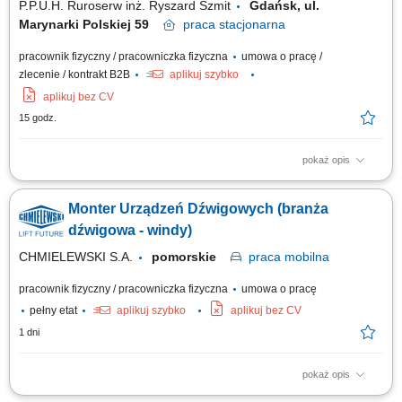
P.P.U.H. Ruroserw inż. Ryszard Szmit
Gdańsk, ul.
Marynarki Polskiej 59
praca
stacjonarna
pracownik fizyczny / pracowniczka fizyczna
umowa o pracę /
zlecenie / kontrakt B2B
aplikuj szybko
aplikuj bez CV
15 godz.
pokaż opis
prace rurarsko - monterskie, makietowanie rur, wymiana.
Monter Urządzeń Dźwigowych (branża
dźwigowa - windy)
CHMIELEWSKI S.A.
pomorskie
praca
mobilna
pracownik fizyczny / pracowniczka fizyczna
umowa o pracę
pełny etat
aplikuj szybko
aplikuj bez CV
1 dni
pokaż opis
Zakres obowiązków Montaż oraz uruchamianie urządzeń dźwigowych