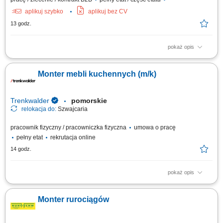
aplikuj szybko
aplikuj bez CV
13 godz.
pokaż opis
koordynacja pracy zespołu; odpowiedzialność za przebieg prac;
Monter mebli kuchennych (m/k)
Trenkwalder
pomorskie
relokacja do:
Szwajcaria
pracownik fizyczny / pracowniczka fizyczna
umowa o pracę
pełny etat
rekrutacja online
14 godz.
pokaż opis
Twoje zadania samodzielny montaż mebli kuchennych u klientów, montaż
elementów wyposażenia wnętrz oraz realizacja prac stolarskich zgodnie z
Monter rurociągów
dokumentacją, wykonywanie wysokiej jakości prac wykończeniowych,
samodzielna organizacja pracy na miejscu montażu, dbanie o wysoką
jakość...