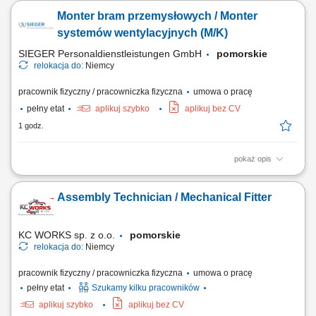
Monter bram przemysłowych / Monter
systemów wentylacyjnych (M/K)
SIEGER Personaldienstleistungen GmbH
pomorskie
relokacja do:
Niemcy
pracownik fizyczny / pracowniczka fizyczna
umowa o pracę
pełny etat
aplikuj szybko
aplikuj bez CV
1 godz.
pokaż opis
Zakres obowiązków montaż bram przemysłowych, montaż systemów
wentylacyjnych, prace ślusarskie i montażowe, obsługa elektronarzędzi,
Assembly Technician / Mechanical Fitter
praca zgodnie z dokumentacją techniczną, dbanie o jakość wykonania i
porządek na miejscu pracy.
KC WORKS sp. z o.o.
pomorskie
relokacja do:
Niemcy
pracownik fizyczny / pracowniczka fizyczna
umowa o pracę
pełny etat
Szukamy kilku pracowników
aplikuj szybko
aplikuj bez CV