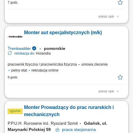
7 godz.
pokaż opis
The position includes international assembly, installation, and service
assignments at customer sites, mainly within Europe. Responsibilities
Monter aut specjalistycznych (m/k)
Mechanical assembly and installation of machines and industrial
equipment; Installation of mechanical components, steel structures,
piping, fans, valves, and...
Trenkwalder
pomorskie
relokacja do:
Holandia
pracownik fizyczny / pracowniczka fizyczna
umowa zlecenie
pełny etat
rekrutacja online
9 godz.
pokaż opis
Twoje zadania montaż oraz serwis zabudów specjalistycznych
pojazdów, prace mechaniczne, elektryczne, hydrauliczne, prace przy
Monter Prowadzący do prac rurarskich i
zabudowach takich jak holowniki, dźwigi, najazdy oraz inne zabudowy
ciężarowe wykonywane pod indywidualne zamówienia, współpraca z
mechanicznych
zespołem technicznym, dbanie o...
P.P.U.H. Ruroserw inż. Ryszard Szmit
Gdańsk, ul.
Marynarki Polskiej 59
praca
stacjonarna