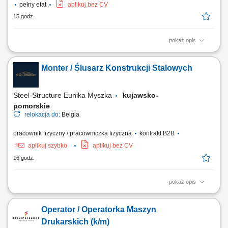
pełny etat
aplikuj bez CV
15 godz.
pokaż opis
Opis stanowiska: Kompleksowe wykonywanie prac malarskich i
remontowo-wykończeniowych. Przygotowanie powierzchni poprzez
Monter / Ślusarz Konstrukcji Stalowych
szlifowanie i szpachlowanie. Malowanie wnętrz oraz fasad budynków.
Realizacja prac elewacyjnych i dociepleniowych dla obiektów
budowlanych. Praca zgodnie z projektem oraz...
Steel-Structure Eunika Myszka
kujawsko-
pomorskie
relokacja do:
Belgia
pracownik fizyczny / pracowniczka fizyczna
kontrakt B2B
aplikuj szybko
aplikuj bez CV
16 godz.
pokaż opis
Zakres obowiązków montaż elementów konstrukcji stalowych na
podstawie rysunku technicznego, składanie i dopasowywanie
Operator / Operatorka Maszyn
elementów, wiercenie, cięcie oraz przygotowywanie elementów do
montażu, wykonywanie podstawowych prac ślusarskich. Praca
Drukarskich (k/m)