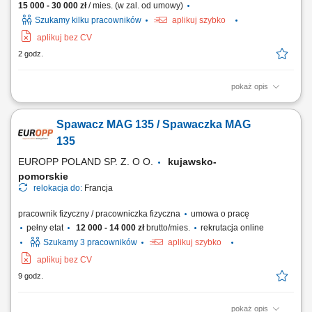
15 000 - 30 000 zł
/ mies. (w zal. od umowy)
Szukamy kilku pracowników
aplikuj szybko
aplikuj bez CV
2 godz.
pokaż opis
Zakres działania prowadzenie własnej działalności w modelu
franczyzowym pod marką agencji marketingowej; aktywne
Spawacz MAG 135 / Spawaczka MAG
pozyskiwanie oraz obsługa klientów biznesowych; sprzedaż usług
marketingu internetowego (strony WWW, sklepy internetowe, social
135
media, SEO/SEM, wideo reklamowe) oraz usług...
EUROPP POLAND SP. Z. O O.
kujawsko-
pomorskie
relokacja do:
Francja
pracownik fizyczny / pracowniczka fizyczna
umowa o pracę
pełny etat
12 000 - 14 000 zł
brutto/mies.
rekrutacja online
Szukamy 3 pracowników
aplikuj szybko
aplikuj bez CV
9 godz.
pokaż opis