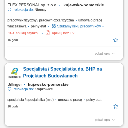
obejmuje montaż m.in.: elementów mostów,...
FLEXIPERSONAL sp. z o.o.
kujawsko-pomorskie
relokacja do:
Niemcy
pracownik fizyczny / pracowniczka fizyczna
umowa o pracę
tymczasową
pełny etat
Szukamy kilku pracowników
aplikuj szybko
aplikuj bez CV
16 godz.
pokaż opis
Podstawowe informacje: Lokalizacja: Magdeburg, Niemcy; Start pracy:
Od zaraz lub w dogodnym dla Ciebie terminie; Czas trwania pracy:
Specjalista / Specjalistka ds. BHP na
Długoterminowe zatrudnienie; Opis stanowiska Obsługa oraz
ustawianie maszyn drukarskich zgodnie ze specyfikacją zleceń
Projektach Budowlanych
produkcyjnych. Przygotowywanie urządzeń do...
Bilfinger
kujawsko-pomorskie
relokacja do:
Krapkowice
specjalista / specjalistka (mid)
umowa o pracę
pełny etat
16 godz.
pokaż opis
Opis stanowiska Nadzór nad bezpieczeństwem pracy na projektach