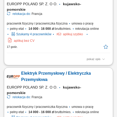
zgodnie z dokumentacją; Szlifowanie,...
EUROPP POLAND SP. Z. O O.
kujawsko-
pomorskie
relokacja do:
Francja
pracownik fizyczny / pracowniczka fizyczna
umowa o pracę
pełny etat
14 000 - 16 000 zł
brutto/mies.
rekrutacja online
Szukamy 4 pracowników
aplikuj szybko
aplikuj bez CV
17 godz.
pokaż opis
Zadania Lakierowanie pociągów oraz wagonów osobowych w kabinie
lakierniczej zgodnie ze specyfikacją klienta; Przygotowywanie
Elektryk Przemysłowy / Elektryczka
powierzchni pod lakierowanie, w tym szlifowanie, maskowanie oraz
odtłuszczanie elementów; Dobieranie komponentów oraz samodzielne
Przemysłowa
mieszanie farb i lakierów; Kontrola...
EUROPP POLAND SP. Z. O O.
kujawsko-
pomorskie
relokacja do:
Francja
pracownik fizyczny / pracowniczka fizyczna
umowa o pracę
pełny etat
14 000 - 16 000 zł
brutto/mies.
rekrutacja online