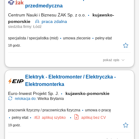
przedmedyczna
Centrum Nauki i Biznesu ŻAK Sp. z o.o.
kujawsko-
pomorskie
praca
zdalna
siedziba firmy: Łódź
specjalista / specjalistka (mid)
umowa zlecenie
pełny etat
18 godz.
pokaż opis
Nazwa kursu: Pierwsza pomoc przedmedyczna Czas trwania: 8 godzin
dydaktycznych Region: cała Polska
Elektryk - Elektromonter / Elektryczka -
Elektromonterka
Euro-Inwest Projekt Sp. J.
kujawsko-pomorskie
relokacja do:
Wielka Brytania
pracownik fizyczny / pracowniczka fizyczna
umowa o pracę
pełny etat
aplikuj szybko
aplikuj bez CV
19 godz.