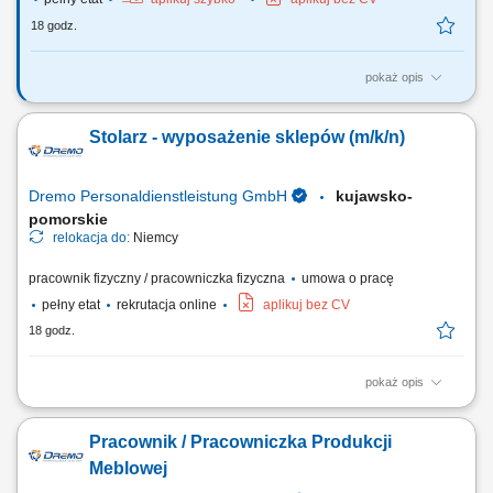
18 godz.
pokaż opis
Twój zakres obowiązków: Udział w produkcji prefabrykatów
betonowych; Obsługa maszyn i urządzeń w procesie produkcyjnym;
Stolarz - wyposażenie sklepów (m/k/n)
Wykonywanie prac betonowych zgodnie z wytycznymi; Pomoc przy
budowie szalunków i zbrojeniu; Zapewnienie standardów jakości i
bezpieczeństwa pracy;
Dremo Personaldienstleistung GmbH
kujawsko-
pomorskie
relokacja do:
Niemcy
pracownik fizyczny / pracowniczka fizyczna
umowa o pracę
pełny etat
rekrutacja online
aplikuj bez CV
18 godz.
pokaż opis
Obowiązki: Przygotowywanie i organizacja procesów pracy – od cięcia
po finalny montaż; Wykonywanie wyposażenia sklepów zgodnie z
Pracownik / Pracowniczka Produkcji
wytycznymi i rysunkiem technicznym; Praca w produkcji jednostkowej i
seryjnej; Obsługa nowoczesnych maszyn do obróbki drewna;
Meblowej
Wymagania: Wykształcenie jako...