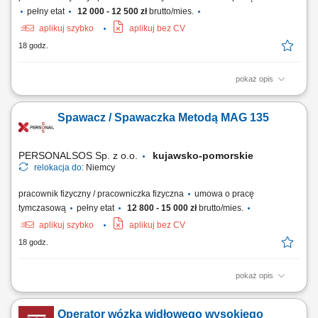
pełny etat
12 000 - 12 500 zł
brutto/mies.
aplikuj szybko
aplikuj bez CV
18 godz.
pokaż opis
Opis stanowiska Obsługa maszyn i urządzeń służących do
bezpiecznego napełniania opakowań różnorodnymi produktami
Spawacz / Spawaczka Metodą MAG 135
chemicznymi. Kompleksowe pakowanie gotowych wyrobów,
zabezpieczanie ich przed transportem oraz precyzyjne naklejanie
etykiet znamionowych. Przeprowadzanie bieżących kontroli...
PERSONALSOS Sp. z o.o.
kujawsko-pomorskie
relokacja do:
Niemcy
pracownik fizyczny / pracowniczka fizyczna
umowa o pracę
tymczasową
pełny etat
12 800 - 15 000 zł
brutto/mies.
aplikuj szybko
aplikuj bez CV
18 godz.
pokaż opis
Opis stanowiska: Łączenie elementów ze stali konstrukcyjnej metodą
MAG 135 (z wykorzystaniem drutu litego w osłonie gazów aktywnych).
Operator wózka widłowego wysokiego
Realizowanie procesów spawalniczych w ścisłej zgodności z