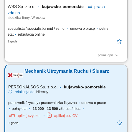
ślusarskich. Dbanie o jakość...
WBS Sp. z o.o.
kujawsko-pomorskie
praca
zdalna
siedziba firmy: Wrocław
specjalista / specjalistka mid / senior
umowa o pracę
pełny
etat
rekrutacja online
1 godz.
pokaż opis
Opis stanowiska pracy/zadania: Aktywne pozyskiwanie nowych klientów
i rozwijanie sieci partnerów. Utrzymywanie stałego kontaktu z obecnymi
Mechanik Utrzymania Ruchu / Ślusarz
klientami oraz zapewnianie im bieżącego wsparcia. Prowadzenie
negocjacji handlowych oraz przygotowywanie ofert dopasowanych do
potrzeb klientów i celów...
PERSONALSOS Sp. z o.o.
kujawsko-pomorskie
relokacja do:
Niemcy
pracownik fizyczny / pracowniczka fizyczna
umowa o pracę
pełny etat
13 000 - 13 500 zł
brutto/mies.
aplikuj szybko
aplikuj bez CV
1 godz.