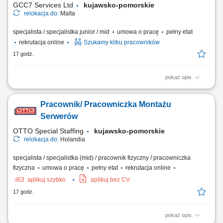
GCC7 Services Ltd
kujawsko-pomorskie
relokacja do:
Malta
specjalista / specjalistka junior / mid
umowa o pracę
pełny etat
rekrutacja online
Szukamy kilku pracowników
17 godz.
pokaż opis
ZAKRES OBOWIĄZKÓW: Aktywny kontakt telefoniczny z klientami
zainteresowanymi naszymi produktami Sprzedaż usług związanych z
Pracownik/ Pracowniczka Montażu
finansami, w tym szkoleń z zakresu edukacji finansowej; Budowanie
relacji i pozyskiwanie klientów dla naszych kluczowych Partnerów
Serwerów
Biznesowych. CZEGO WYMAGAMY: Chęć...
OTTO Special Staffing
kujawsko-pomorskie
relokacja do:
Holandia
specjalista / specjalistka (mid) / pracownik fizyczny / pracowniczka
fizyczna
umowa o pracę
pełny etat
rekrutacja online
aplikuj szybko
aplikuj bez CV
17 godz.
pokaż opis