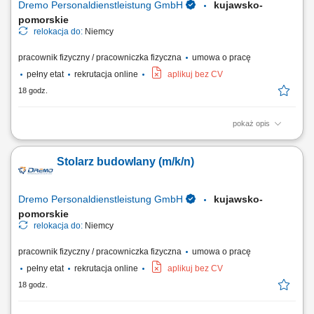
Dremo Personaldienstleistung GmbH
kujawsko-
pomorskie
relokacja do:
Niemcy
pracownik fizyczny / pracowniczka fizyczna
umowa o pracę
pełny etat
rekrutacja online
aplikuj bez CV
18 godz.
pokaż opis
Zakres obowiązków: Realizacja prac stolarskich związanych z
produkcją wyposażenia sklepów; Przygotowywanie materiałów oraz
Stolarz budowlany (m/k/n)
organizacja procesu produkcji i montażu; Wykonywanie elementów
zgodnie z dokumentacją techniczną i wytycznymi; Obsługa maszyn do
obróbki drewna; Udział zarówno w...
Dremo Personaldienstleistung GmbH
kujawsko-
pomorskie
relokacja do:
Niemcy
pracownik fizyczny / pracowniczka fizyczna
umowa o pracę
pełny etat
rekrutacja online
aplikuj bez CV
18 godz.