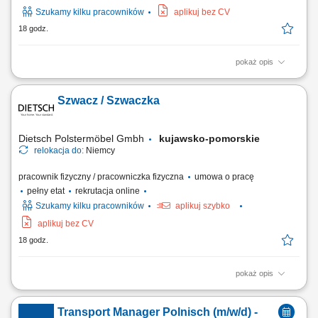
Szukamy kilku pracowników
aplikuj bez CV
18 godz.
pokaż opis
Twoje zadania Produkcja naszych mebli tapicerowanych (głównie
ręcznie). Montaż końcowy, tj. montaż wszystkich części. Mocowanie
Szwacz / Szwaczka
elementów funkcjonalnych do wstępnie tapicerowanych mebli. Obicie
stelaży i elementów formowanych wysokiej jakości tkaninami i skórami.
Dietsch Polstermöbel Gmbh
kujawsko-pomorskie
relokacja do:
Niemcy
pracownik fizyczny / pracowniczka fizyczna
umowa o pracę
pełny etat
rekrutacja online
Szukamy kilku pracowników
aplikuj szybko
aplikuj bez CV
18 godz.
pokaż opis
Twoje zadania Produkcja i przygotowanie pokrowców tapicerskich z
elementami dekoracyjnymi Szycie tkanin i skór zgodnie ze specyfikacją
Transport Manager Polnisch (m/w/d) -
Wsparcie w projektowaniu i realizacji indywidualnych życzeń klientów;