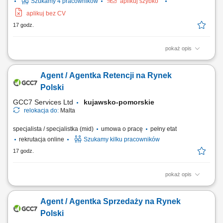
Szukamy 4 pracowników
aplikuj szybko
aplikuj bez CV
17 godz.
pokaż opis
Zadania Układanie, podłączanie i mocowanie strukturalnych wiązek
elektrycznych wewnątrz pociągów; Montaż podzespołów, urządzeń
Agent / Agentka Retencji na Rynek
sterujących oraz komponentów elektrycznych taboru; Wykonywanie
prac montażowych w oparciu o schematy techniczne i wytyczne
Polski
kierownika produkcji;...
GCC7 Services Ltd
kujawsko-pomorskie
relokacja do:
Malta
specjalista / specjalistka (mid)
umowa o pracę
pełny etat
rekrutacja online
Szukamy kilku pracowników
17 godz.
pokaż opis
ZAKRES OBOWIĄZKÓW: Aktywny kontakt telefoniczny z klientami
zainteresowanymi naszymi produktami; Budowanie i poszerzanie
Agent / Agentka Sprzedaży na Rynek
portfolio; Sprzedaż usług związanych z finansami, w tym szkoleń z
zakresu edukacji finansowej; Budowanie relacji długotrwałych z
Polski
naszymi klientami. CZEGO WYMAGAMY: Kontakt...