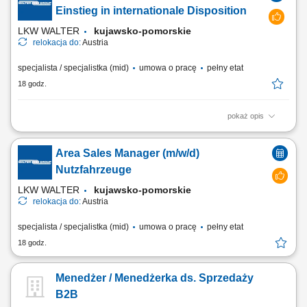
Kontrola jakości gotowych produktów Pielęgnacja i konserwacja
Einstieg in internationale Disposition
maszyn i narzędzi do szycia;
LKW WALTER
kujawsko-pomorskie
relokacja do:
Austria
specjalista / specjalistka (mid)
umowa o pracę
pełny etat
18 godz.
pokaż opis
Stellenbeschreibung Deine Aufgaben Transportabwicklung: Nach der
übergeordneten Transportplanung übernimmst du die tägliche
Area Sales Manager (m/w/d)
Disposition und begleitest internationale Transporte zuverlässig durch
die operative Abwicklung; Wirtschaftliche Entscheidungen: Du
Nutzfahrzeuge
vergleichst verfügbare...
LKW WALTER
kujawsko-pomorskie
relokacja do:
Austria
specjalista / specjalistka (mid)
umowa o pracę
pełny etat
18 godz.
Menedżer / Menedżerka ds. Sprzedaży
B2B