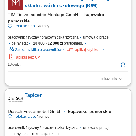
dostarczoną dokumentacją wykonawczą i rysunkiem technicznym.
składu / wózka czołowego (K/M)
Kontrolowanie parametrów...
TIM Tietze Industrie Montage GmbH
kujawsko-
pomorskie
relokacja do:
Niemcy
pracownik fizyczny / pracowniczka fizyczna
umowa o pracę
pełny etat
10 000 - 12 000 zł
brutto/mies.
Szukamy kilku pracowników
aplikuj szybko
aplikuj bez CV
18 godz.
pokaż opis
Zadania: obsługa wózków widłowych wysokiego składu; obsługa
wózków czołowych (frontowych) transport oraz składowanie części do
Tapicer
wagonów kolejowych; załadunek i rozładunek towarów; przestrzeganie
zasad bezpieczeństwa oraz obowiązujących procedur;
Dietsch Polstermöbel Gmbh
kujawsko-pomorskie
relokacja do:
Niemcy
pracownik fizyczny / pracowniczka fizyczna
umowa o pracę
pełny etat
rekrutacja online