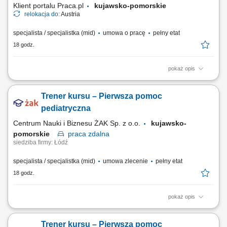
Klient portalu Praca.pl
kujawsko-pomorskie
relokacja do:
Austria
specjalista / specjalistka (mid)
umowa o pracę
pełny etat
18 godz.
pokaż opis
Sprzedaż szerokiej gamy nowych i używanych pojazdów użytkowych
(ciągniki siodłowe, naczepy) bez ograniczeń co do marki; Kompleksowe
Trener kursu – Pierwsza pomoc
doradztwo dla klientów B2B w zakresie zarządzania flotą oraz
finansowania; Aktywne rozwijanie i pozyskiwanie nowych rynków
pediatryczna
sprzedażowych; Współpraca z...
Centrum Nauki i Biznesu ŻAK Sp. z o.o.
kujawsko-
pomorskie
praca
zdalna
siedziba firmy: Łódź
specjalista / specjalistka (mid)
umowa zlecenie
pełny etat
18 godz.
pokaż opis
Nazwa kursu: Pierwsza pomoc pediatryczna Czas trwania: 6 godzin
dydaktycznych Region: cała Polska
Trener kursu – Pierwsza pomoc