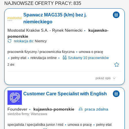
NAJNOWSZE OFERTY PRACY: 835
Spawacz MAG135 (k/m) bez j.
niemieckiego
Mostostal Kraków S.A. - Rynek Niemiecki
kujawsko-
pomorskie
relokacja do:
Niemcy
pracownik fizyczny / pracowniczka fizyczna
umowa o pracę
pełny etat
rekrutacja online
Szukamy 10 pracowników
2 dni
pokaż opis
Zakres obowiązków Spawanie konstrukcji stalowych (MAG 135),
Spawanie spoin pachwinowych i czołowych w różnych pozycjach.
Customer Care Specialist with English
Foundever
kujawsko-pomorskie
praca
zdalna
siedziba firmy: Warszawa
specjalista / specjalistka junior / mid
umowa o pracę
pełny etat