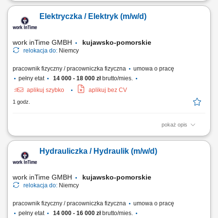
To potrafisz: Spawanie metodą MAG (135) i/lub WIG (141) elementów
oraz konstrukcji stalowych i ze stali nierdzewnej. Wykonywanie prac
Elektryczka / Elektryk (m/w/d)
spawalniczych zgodnie z dokumentacją techniczną, rysunkiem
konstrukcyjnym oraz instrukcjami spawania. Przygotowywanie,
ustawianie, sczepianie i spawanie...
work inTime GMBH
kujawsko-pomorskie
relokacja do:
Niemcy
pracownik fizyczny / pracowniczka fizyczna
umowa o pracę
pełny etat
14 000 - 18 000 zł
brutto/mies.
aplikuj szybko
aplikuj bez CV
1 godz.
pokaż opis
Zakres obowiązków: Montaż instalacji elektrycznych w budynkach
mieszkalnych i biurowych. Prowadzenie nowych przewodów oraz
Hydrauliczka / Hydraulik (m/w/d)
wymiana istniejących instalacji. Montaż i podłączanie szaf
sterowniczych. Wykonywanie prostych prac montażowych. Współpraca
z polsko-niemieckim zespołem na miejscu.
work inTime GMBH
kujawsko-pomorskie
relokacja do:
Niemcy
pracownik fizyczny / pracowniczka fizyczna
umowa o pracę
pełny etat
14 000 - 16 000 zł
brutto/mies.