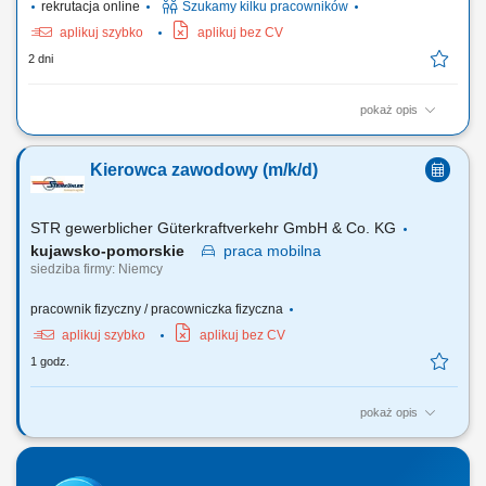
rekrutacja online
Szukamy kilku pracowników
aplikuj szybko
aplikuj bez CV
2 dni
pokaż opis
Location: Gdańsk or Warsaw, Poland Contract type: Fixed-term contract
(3 months) Work model: On-site training followed by remote work Your
Kierowca zawodowy (m/k/d)
responsibilities Provide premium customer care. Support customers with
product-related questions, orders, account inquiries, and general
assistance. Guide...
STR gewerblicher Güterkraftverkehr GmbH & Co. KG
kujawsko-pomorskie
praca
mobilna
siedziba firmy: Niemcy
pracownik fizyczny / pracowniczka fizyczna
aplikuj szybko
aplikuj bez CV
1 godz.
pokaż opis
Twoje obowiązki Przeprowadzanie załadunku i rozładunku;
Przetwarzanie dokumentów transportowych; Czyszczenie naczep
(silos/cysterna) Utrzymanie pojazdu wewnątrz i na zewnątrz;