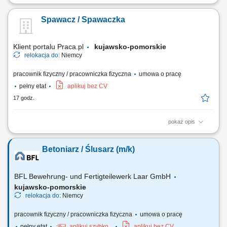
Opis stanowiska: montaż i konfiguracja serwerów zgodnie z
dokumentacją techniczną oraz standardami jakości, składanie
Spawacz / Spawaczka
podzespołów komputerowych i przygotowywanie urządzeń do dalszej
dystrybucji, realizacja zadań produkcyjnych zgodnie z harmonogramem
i wymaganiami jakościowymi,...
Klient portalu Praca.pl
kujawsko-pomorskie
relokacja do:
Niemcy
pracownik fizyczny / pracowniczka fizyczna
umowa o pracę
pełny etat
aplikuj bez CV
17 godz.
pokaż opis
spawanie metodą MAG 135 we wszystkich pozycjach, szlifowanie i
przygotowywanie spoin, obróbka oraz wykańczanie elementów
Betoniarz / Ślusarz (m/k)
metalowych, montaż konstrukcji metalowych zgodnie z dokumentacją
techniczną, czytanie rysunku technicznego, lakierowanie elementów
metodą natryskową, wykonywanie prac...
BFL Bewehrung- und Fertigteilewerk Laar GmbH
kujawsko-pomorskie
relokacja do:
Niemcy
pracownik fizyczny / pracowniczka fizyczna
umowa o pracę
pełny etat
aplikuj szybko
aplikuj bez CV