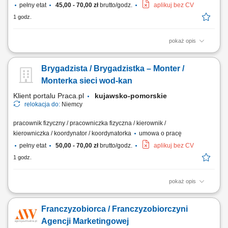
pełny etat
45,00 - 70,00 zł
brutto/godz.
aplikuj bez CV
1 godz.
pokaż opis
Obsługa koparki przy pracach ziemnych; Wykonywanie wykopów pod
sieci wodno-kanalizacyjne, kablowe i inne instalacje; Współpraca z
Brygadzista / Brygadzistka – Monter /
brygadą budowlaną na terenie inwestycji; Kontrola stanu technicznego i
dbanie o sprzęt; Przestrzeganie norm bezpieczeństwa oraz standardów
Monterka sieci wod-kan
jakości;
Klient portalu Praca.pl
kujawsko-pomorskie
relokacja do:
Niemcy
pracownik fizyczny / pracowniczka fizyczna / kierownik /
kierowniczka / koordynator / koordynatorka
umowa o pracę
pełny etat
50,00 - 70,00 zł
brutto/godz.
aplikuj bez CV
1 godz.
pokaż opis
Budowa i montaż zewnętrznych sieci wodno-kanalizacyjnych;
Organizacja i koordynacja pracy brygady; Praca na podstawie
Franczyzobiorca / Franczyzobiorczyni
dokumentacji technicznej i rysunków; Obsługa niwelatora optycznego
oraz laserowego; Dbanie o jakość i terminowość realizowanych prac;
Agencji Marketingowej