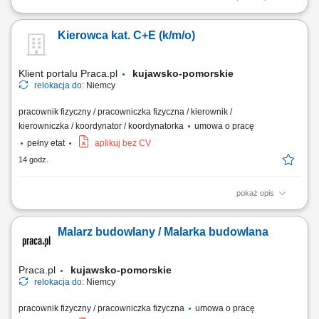
Zakres obowiązków: spawanie słupów i wsporników wykorzystywanych
w konstrukcjach stalowych, wykonywanie spoin metodą MAG 135 na
Kierowca kat. C+E (k/m/o)
stali czarnej, praca na materiałach o grubości 5–25 mm, spawanie
elementów głównie w pozycji pachwinowej (FW), kontrola jakości
wykonanych spoin.
Klient portalu Praca.pl
kujawsko-pomorskie
relokacja do:
Niemcy
pracownik fizyczny / pracowniczka fizyczna / kierownik /
kierowniczka / koordynator / koordynatorka
umowa o pracę
pełny etat
aplikuj bez CV
14 godz.
pokaż opis
Prowadzenie pojazdów ciężarowych o DMC pow. 3,5 t z
przyczepami/naczepami w ramach zagranicznych projektów
Malarz budowlany / Malarka budowlana
budowlanych. Transport gabarytów, maszyn budowlanych oraz
elementów konstrukcyjnych pomiędzy lokalizacjami wykonawczymi.
Udział w bieżących pracach pomocniczo-logistycznych na terenie...
Praca.pl
kujawsko-pomorskie
relokacja do:
Niemcy
pracownik fizyczny / pracowniczka fizyczna
umowa o pracę