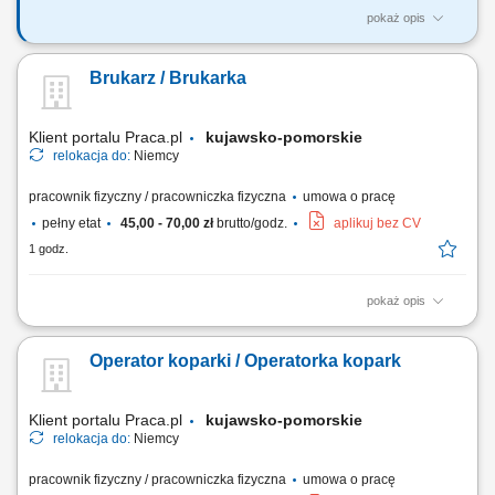
pokaż opis
Zakres obowiązków: montaż i demontaż rurociągów oraz instalacji
przemysłowych; montaż nowych instalacji technologicznych;
Brukarz / Brukarka
konserwacja oraz naprawa maszyn i urządzeń; wykonywanie drobnych
modyfikacji instalacji; montaż armatury, zaworów i elementów instalacji;
prace ślusarskie i...
Klient portalu Praca.pl
kujawsko-pomorskie
relokacja do:
Niemcy
pracownik fizyczny / pracowniczka fizyczna
umowa o pracę
pełny etat
45,00 - 70,00 zł
brutto/godz.
aplikuj bez CV
1 godz.
pokaż opis
Układanie kostki granitowej, betonowej oraz kamienia naturalnego;
Montaż krawężników i obrzeży; Przygotowywanie podbudowy pod
Operator koparki / Operatorka kopark
nawierzchnie; Dbanie o jakość, estetykę i precyzję wykonania;
Przestrzeganie zasad BHP i standardów budowlanych;
Klient portalu Praca.pl
kujawsko-pomorskie
relokacja do:
Niemcy
pracownik fizyczny / pracowniczka fizyczna
umowa o pracę