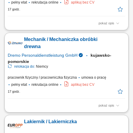
pełny etat
rekrutacja online
aplikuj bez CV
17 godz.
pokaż opis
Obowiązki: Cięcie elementów ram oraz płyt według wytycznych;
Szlifowanie, obróbka i renowacja powierzchni drewnianych; Montaż
Mechanik / Mechaniczka obróbki
elementów oraz składanie konstrukcji; Naprawa i konserwacja okien,
drzwi oraz mebli; Montaż okuć do okien i drzwi oraz ich wymiana;
drewna
Kontrola jakości oraz obróbka...
Dremo Personaldienstleistung GmbH
kujawsko-
pomorskie
relokacja do:
Niemcy
pracownik fizyczny / pracowniczka fizyczna
umowa o pracę
pełny etat
rekrutacja online
aplikuj bez CV
17 godz.
pokaż opis
Poszukiwani są doświadczeni stolarze do pracy przy produkcji i
montażu elementów drewnianych w nowoczesnym zakładzie
Lakiernik / Lakierniczka
stolarskim. Stabilne zatrudnienie i możliwość rozwoju w rzemiośle.
Zakres obowiązków: Przygotowanie i cięcie elementów drewnianych