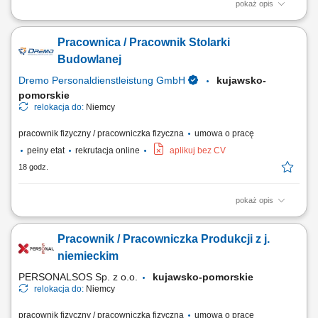
pokaż opis
Obowiązki: wykonywanie drewnianych schodów; montaż elementów w
warsztacie (schody, ściany, okna, drzwi, okładziny ścienne itp.)
Pracownica / Pracownik Stolarki
osadzanie okien w gotowych elementach ściennych; obsługa maszyn;
obróbka i wykończenie powierzchni drewnianych; Wymagania:
Budowlanej
wykształcenie zawodowe lub...
Dremo Personaldienstleistung GmbH
kujawsko-
pomorskie
relokacja do:
Niemcy
pracownik fizyczny / pracowniczka fizyczna
umowa o pracę
pełny etat
rekrutacja online
aplikuj bez CV
18 godz.
pokaż opis
Zakres obowiązków: Wykonywanie oraz montaż drewnianych schodów;
Składanie elementów stolarskich w warsztacie, m.in. ścian, drzwi, okien
Pracownik / Pracowniczka Produkcji z j.
oraz okładzin; Montaż okien w przygotowanych konstrukcjach
ściennych; Obsługa maszyn i urządzeń stolarskich; Obróbka oraz
niemieckim
wykańczanie powierzchni drewnianych;
PERSONALSOS Sp. z o.o.
kujawsko-pomorskie
relokacja do:
Niemcy
pracownik fizyczny / pracowniczka fizyczna
umowa o pracę