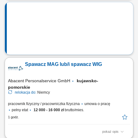
zadania: Zarządzanie bieżącym funkcjonowaniem kompleksu
turystycznego oraz organizacją pracy zespołu. Koordynowanie pracy
działów: rezerwacji, obsługi ruchu turystycznego, utrzymania obiektu
oraz punktów sprzedaży. Zapewnienie...
Spawacz MAG lub/i spawacz WIG
Abacent Personalservice GmbH
kujawsko-
pomorskie
relokacja do:
Niemcy
pracownik fizyczny / pracowniczka fizyczna
umowa o pracę
pełny etat
12 000 - 16 000 zł
brutto/mies.
1 godz.
pokaż opis