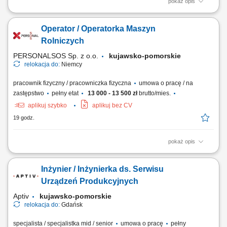
pokaż opis
Budowa i instalacja tras kablowych. Montaż linii kablowych oraz
osprzętu (gniazdka, przełączniki). Montaż kompletnych instalacji
Operator / Operatorka Maszyn
elektrycznych. Instalacja i podłączanie urządzeń sterowania i
oświetlenia. Montaż i okablowanie szaf i rozdzielnic sterowniczych.
Rolniczych
PERSONALSOS Sp. z o.o.
kujawsko-pomorskie
relokacja do:
Niemcy
pracownik fizyczny / pracowniczka fizyczna
umowa o pracę / na
zastępstwo
pełny etat
13 000 - 13 500 zł
brutto/mies.
aplikuj szybko
aplikuj bez CV
19 godz.
pokaż opis
Twoje zadania: Prace związane z przygotowaniem i rozkładaniem mat
wegetacyjnych. Pakowanie produktów na palety. Przygotowywanie i
Inżynier / Inżynierka ds. Serwisu
workowanie nawozów. Obsługa maszyn wykorzystywanych w
gospodarstwie rolnym.
Urządzeń Produkcyjnych
Aptiv
kujawsko-pomorskie
relokacja do:
Gdańsk
specjalista / specjalistka mid / senior
umowa o pracę
pełny