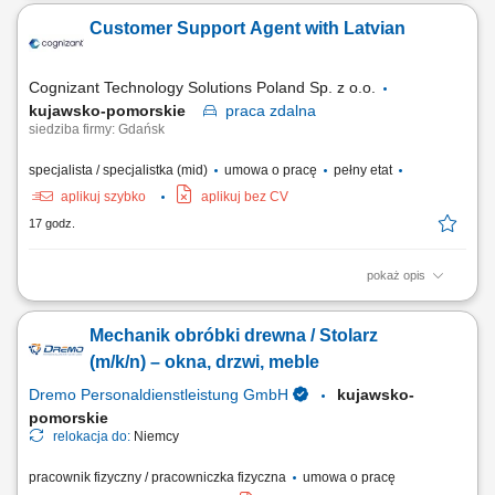
budowlanych i bieżąca kontrola warunków BHP; Prowadzenie
Customer Support Agent with Latvian
regularnych inspekcji oraz ocena poziomu bezpieczeństwa na
budowach; Weryfikacja i nadzór nad dokumentacją BHP zgodnie z
obowiązującymi przepisami i standardami HSEQ;...
Cognizant Technology Solutions Poland Sp. z o.o.
kujawsko-pomorskie
praca
zdalna
siedziba firmy: Gdańsk
specjalista / specjalistka (mid)
umowa o pracę
pełny etat
aplikuj szybko
aplikuj bez CV
17 godz.
pokaż opis
What we do We are dedicated to helping the world's leading companies
build stronger businesses — helping them go from doing digital to being
Mechanik obróbki drewna / Stolarz
digital. Cognizant Poland offices are located in Gdańsk, Wrocław, and
Kraków. With the capacity to support various clients, we offer a world of...
(m/k/n) – okna, drzwi, meble
Dremo Personaldienstleistung GmbH
kujawsko-
pomorskie
relokacja do:
Niemcy
pracownik fizyczny / pracowniczka fizyczna
umowa o pracę