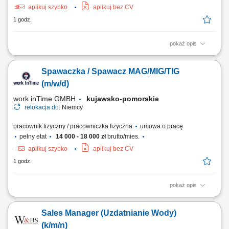
aplikuj szybko
aplikuj bez CV
1 godz.
pokaż opis
Zakres obowiązków: Montaż instalacji wodno-kanalizacyjnych i
grzewczych w budynkach mieszkalnych oraz biurowych. Wykonywanie
Spawaczka / Spawacz MAG/MIG/TIG
nowych instalacji oraz modernizacja istniejących systemów. Montaż
armatury sanitarnej, w tym umywalek, pryszniców, wanien i toalet.
(m/w/d)
Wykonywanie prostych prac...
work inTime GMBH
kujawsko-pomorskie
relokacja do:
Niemcy
pracownik fizyczny / pracowniczka fizyczna
umowa o pracę
pełny etat
14 000 - 18 000 zł
brutto/mies.
aplikuj szybko
aplikuj bez CV
1 godz.
pokaż opis
Zakres obowiązków: Wykonywanie prac spawalniczych jedną lub
kilkoma z metod: 111 (elektroda), 311 (autogen), 131 (MIG), 135 (MAG)
Sales Manager (Uzdatnianie Wody)
lub 141 (TIG/WIG). Obróbka materiałów przed i po spawaniu. Docinanie
oraz szlifowanie elementów. Wykonywanie podstawowych prac
(k/m/n)