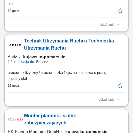
etat
19 godz.
pokaż opis
Zadania Bieżący nadzór nad kondycją technologiczną maszyn i ich
zgodnością z normami BHP. Natychmiastowe reagowanie na incydenty
Technik Utrzymania Ruchu / Techniczka
techniczne w celu utrzymania ciągłości procesów. Prowadzenie
konserwacji zapobiegawczej i prewencyjnej aparatury produkcyjnej.
Utrzymania Ruchu
Aktywne zgłaszanie pomysłów...
Aptiv
kujawsko-pomorskie
relokacja do:
Gdańsk
pracownik fizyczny / pracowniczka fizyczna
umowa o pracę
pełny etat
19 godz.
pokaż opis
Zakres obowiązków: zapewnienie ciągłości pracy maszyn i urządzeń
produkcyjnych, wykonywanie bieżących napraw i konserwacji maszyn
Monter plandek i siatek
montażowych oraz testujących, szybka reakcja na awarie i problemy
produkcyjne, przygotowywanie maszyn do produkcji oraz przeglądów
zabezpieczających
technicznych, prowadzenie...
RK-Planen Montage GmbH
kujawsko-pomorskie