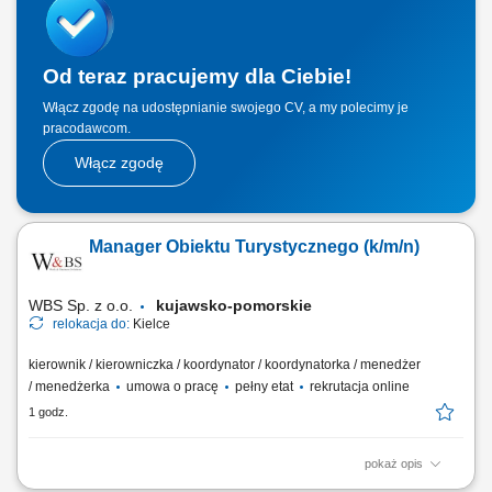
Od teraz pracujemy dla Ciebie!
Włącz zgodę na udostępnianie swojego CV, a my polecimy je
pracodawcom.
Włącz zgodę
Manager Obiektu Turystycznego (k/m/n)
WBS Sp. z o.o.
kujawsko-pomorskie
relokacja do:
Kielce
kierownik / kierowniczka / koordynator / koordynatorka / menedżer
/ menedżerka
umowa o pracę
pełny etat
rekrutacja online
1 godz.
pokaż opis
Miejsce pracy: praca stacjonarna Kielce Opis stanowiska pracy /