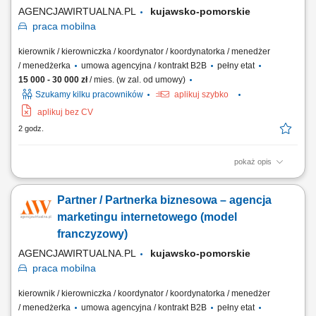
AGENCJAWIRTUALNA.PL
kujawsko-pomorskie
praca
mobilna
kierownik / kierowniczka / koordynator / koordynatorka / menedżer
/ menedżerka
umowa agencyjna / kontrakt B2B
pełny etat
15 000 - 30 000 zł
/ mies. (w zal. od umowy)
Szukamy kilku pracowników
aplikuj szybko
aplikuj bez CV
2 godz.
pokaż opis
Twój Zakres Działania: Prowadzenie własnej działalności gospodarczej
pod marką Agencjawirtualna.pl. Aktywne pozyskiwanie i kompleksowa
Partner / Partnerka biznesowa – agencja
obsługa klientów biznesowych. Zarządzanie sprzedażą usług
marketingu internetowego (strony WWW, sklepy internetowe, Social
marketingu internetowego (model
Media, SEO/SEM, filmy...
franczyzowy)
AGENCJAWIRTUALNA.PL
kujawsko-pomorskie
praca
mobilna
kierownik / kierowniczka / koordynator / koordynatorka / menedżer
/ menedżerka
umowa agencyjna / kontrakt B2B
pełny etat