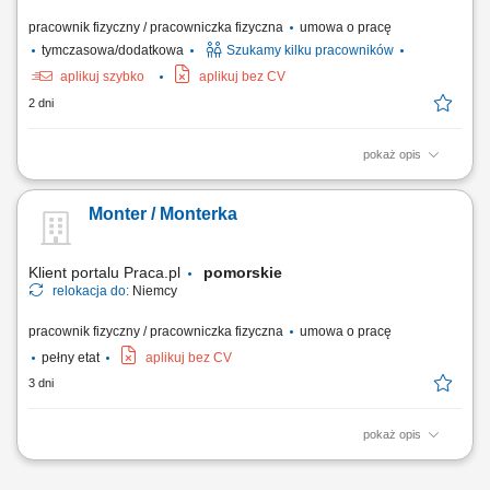
pracownik fizyczny / pracowniczka fizyczna
umowa o pracę
tymczasowa/dodatkowa
Szukamy kilku pracowników
aplikuj szybko
aplikuj bez CV
2 dni
pokaż opis
Zadania w pracy: Instalacje systemów filtracji wody, Bieżąca obsługa
klientów, Wykonywanie napraw gwarancyjnych.
Monter / Monterka
Klient portalu Praca.pl
pomorskie
relokacja do:
Niemcy
pracownik fizyczny / pracowniczka fizyczna
umowa o pracę
pełny etat
aplikuj bez CV
3 dni
pokaż opis
Wykonywanie prac montażowych na terenach budów i obiektów na
terenie Niemiec. Realizacja zadań zgodnie z dokumentacją i