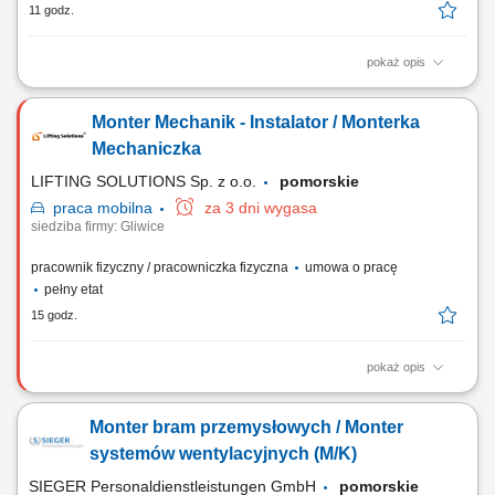
11 godz.
pokaż opis
The position includes international assembly, installation, and service
assignments at customer sites, mainly within Europe. Responsibilities
Monter Mechanik - Instalator / Monterka
Mechanical assembly and installation of machines and industrial
equipment; Installation of mechanical components, steel structures,
Mechaniczka
piping, fans, valves, and...
LIFTING SOLUTIONS Sp. z o.o.
pomorskie
praca
mobilna
za 3 dni wygasa
siedziba firmy: Gliwice
pracownik fizyczny / pracowniczka fizyczna
umowa o pracę
pełny etat
15 godz.
pokaż opis
Zadania Składanie zespołów maszynowych i stanowisk przemysłowych
zgodnie z dokumentacją projektową; Łączenie i integrowanie
Monter bram przemysłowych / Monter
zmontowanych modułów w gotowe linie oraz systemy technologiczne;
Weryfikacja poprawności montażu i eliminowanie bieżących
systemów wentylacyjnych (M/K)
niezgodności technicznych; Zapewnienie...
SIEGER Personaldienstleistungen GmbH
pomorskie