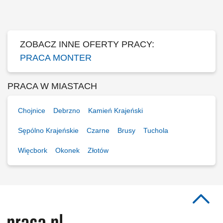
wytycznymi. Dbanie o jakość oraz terminowość wykonywanych prac.
ZOBACZ INNE OFERTY PRACY:
PRACA MONTER
PRACA W MIASTACH
Chojnice
Debrzno
Kamień Krajeński
Sępólno Krajeńskie
Czarne
Brusy
Tuchola
Więcbork
Okonek
Złotów