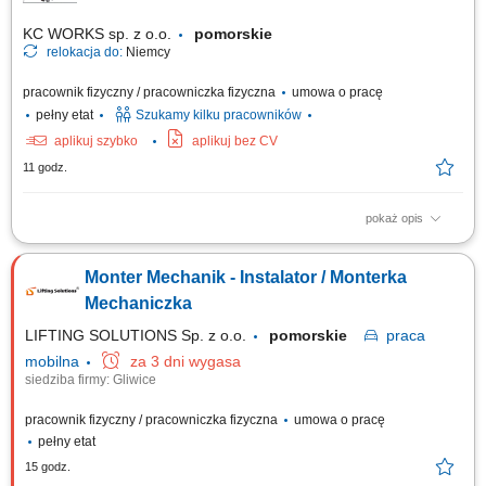
KC WORKS sp. z o.o.
pomorskie
relokacja do:
Niemcy
pracownik fizyczny / pracowniczka fizyczna
umowa o pracę
pełny etat
Szukamy kilku pracowników
aplikuj szybko
aplikuj bez CV
11 godz.
pokaż opis
The position includes international assembly, installation, and service
assignments at customer sites, mainly within Europe. Responsibilities
Monter Mechanik - Instalator / Monterka
Mechanical assembly and installation of machines and industrial
equipment; Installation of mechanical components, steel structures,
Mechaniczka
piping, fans, valves, and...
LIFTING SOLUTIONS Sp. z o.o.
pomorskie
praca
mobilna
za 3 dni wygasa
siedziba firmy: Gliwice
pracownik fizyczny / pracowniczka fizyczna
umowa o pracę
pełny etat
15 godz.