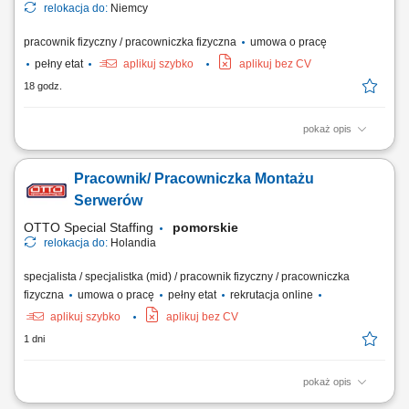
relokacja do:
Niemcy
pracownik fizyczny / pracowniczka fizyczna
umowa o pracę
pełny etat
aplikuj szybko
aplikuj bez CV
18 godz.
pokaż opis
Zakres obowiązków montaż bram przemysłowych, montaż systemów
wentylacyjnych, prace ślusarskie i montażowe, obsługa elektronarzędzi,
Pracownik/ Pracowniczka Montażu
praca zgodnie z dokumentacją techniczną, dbanie o jakość wykonania i
porządek na miejscu pracy.
Serwerów
OTTO Special Staffing
pomorskie
relokacja do:
Holandia
specjalista / specjalistka (mid) / pracownik fizyczny / pracowniczka
fizyczna
umowa o pracę
pełny etat
rekrutacja online
aplikuj szybko
aplikuj bez CV
1 dni
pokaż opis
Opis stanowiska: montaż i konfiguracja serwerów zgodnie z