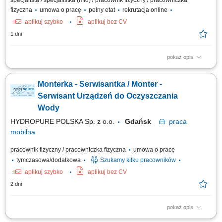
specjalista / specjalistka (mid) / pracownik fizyczny / pracowniczka
fizyczna
umowa o pracę
pełny etat
rekrutacja online
aplikuj szybko
aplikuj bez CV
1 dni
pokaż opis
Opis stanowiska: montaż i konfiguracja serwerów zgodnie z
dokumentacją techniczną oraz standardami jakości, składanie
Monterka - Serwisantka / Monter -
podzespołów komputerowych i przygotowywanie urządzeń do dalszej
dystrybucji, realizacja zadań produkcyjnych zgodnie z harmonogramem i
Serwisant Urządzeń do Oczyszczania
wymaganiami jakościowymi,...
Wody
HYDROPURE POLSKA Sp. z o.o.
Gdańsk
praca
mobilna
pracownik fizyczny / pracowniczka fizyczna
umowa o pracę
tymczasowa/dodatkowa
Szukamy kilku pracowników
aplikuj szybko
aplikuj bez CV
2 dni
pokaż opis
Zadania w pracy: Instalacje systemów filtracji wody, Bieżąca obsługa