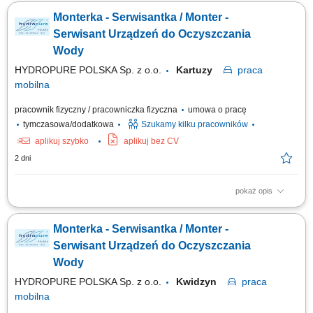
klientów, Wykonywanie napraw gwarancyjnych.
Monterka - Serwisantka / Monter -
Serwisant Urządzeń do Oczyszczania
Wody
HYDROPURE POLSKA Sp. z o.o.
Kartuzy
praca
mobilna
pracownik fizyczny / pracowniczka fizyczna
umowa o pracę
tymczasowa/dodatkowa
Szukamy kilku pracowników
aplikuj szybko
aplikuj bez CV
2 dni
pokaż opis
Zadania w pracy: Instalacje systemów filtracji wody, Bieżąca obsługa
klientów, Wykonywanie napraw gwarancyjnych.
Monterka - Serwisantka / Monter -
Serwisant Urządzeń do Oczyszczania
Wody
HYDROPURE POLSKA Sp. z o.o.
Kwidzyn
praca
mobilna