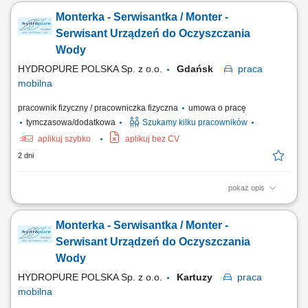
dokumentacją techniczną oraz standardami jakości, składanie
Monterka - Serwisantka / Monter -
podzespołów komputerowych i przygotowywanie urządzeń do dalszej
dystrybucji, realizacja zadań produkcyjnych zgodnie z harmonogramem
Serwisant Urządzeń do Oczyszczania
i wymaganiami jakościowymi,...
Wody
HYDROPURE POLSKA Sp. z o.o.
Gdańsk
praca
mobilna
pracownik fizyczny / pracowniczka fizyczna
umowa o pracę
tymczasowa/dodatkowa
Szukamy kilku pracowników
aplikuj szybko
aplikuj bez CV
2 dni
pokaż opis
Zadania w pracy: Instalacje systemów filtracji wody, Bieżąca obsługa
klientów, Wykonywanie napraw gwarancyjnych.
Monterka - Serwisantka / Monter -
Serwisant Urządzeń do Oczyszczania
Wody
HYDROPURE POLSKA Sp. z o.o.
Kartuzy
praca
mobilna