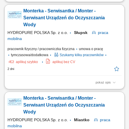
Zadania w pracy: Instalacje systemów filtracji wody, Bieżąca obsługa
klientów, Wykonywanie napraw gwarancyjnych.
Monterka - Serwisantka / Monter -
Serwisant Urządzeń do Oczyszczania
Wody
HYDROPURE POLSKA Sp. z o.o.
Słupsk
praca
mobilna
pracownik fizyczny / pracowniczka fizyczna
umowa o pracę
tymczasowa/dodatkowa
Szukamy kilku pracowników
aplikuj szybko
aplikuj bez CV
2 dni
pokaż opis
Zadania w pracy: Instalacje systemów filtracji wody, Bieżąca obsługa
klientów, Wykonywanie napraw gwarancyjnych.
Monterka - Serwisantka / Monter -
Serwisant Urządzeń do Oczyszczania
Wody
HYDROPURE POLSKA Sp. z o.o.
Miastko
praca
mobilna