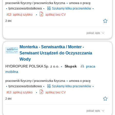
pracownik fizyczny / pracowniczka fizyczna
umowa o pracę
tymczasowa/dodatkowa
Szukamy kilku pracowników
aplikuj szybko
aplikuj bez CV
2 dni
pokaż opis
Zadania w pracy: Instalacje systemów filtracji wody, Bieżąca obsługa
klientów, Wykonywanie napraw gwarancyjnych.
Monterka - Serwisantka / Monter -
Serwisant Urządzeń do Oczyszczania
Wody
HYDROPURE POLSKA Sp. z o.o.
Słupsk
praca
mobilna
pracownik fizyczny / pracowniczka fizyczna
umowa o pracę
tymczasowa/dodatkowa
Szukamy kilku pracowników
aplikuj szybko
aplikuj bez CV
2 dni
pokaż opis