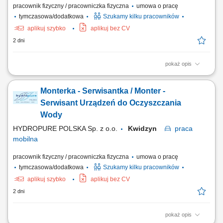
pracownik fizyczny / pracowniczka fizyczna
umowa o pracę
tymczasowa/dodatkowa
Szukamy kilku pracowników
aplikuj szybko
aplikuj bez CV
2 dni
pokaż opis
Zadania w pracy: Instalacje systemów filtracji wody, Bieżąca obsługa
klientów, Wykonywanie napraw gwarancyjnych.
Monterka - Serwisantka / Monter -
Serwisant Urządzeń do Oczyszczania
Wody
HYDROPURE POLSKA Sp. z o.o.
Kwidzyn
praca
mobilna
pracownik fizyczny / pracowniczka fizyczna
umowa o pracę
tymczasowa/dodatkowa
Szukamy kilku pracowników
aplikuj szybko
aplikuj bez CV
2 dni
pokaż opis