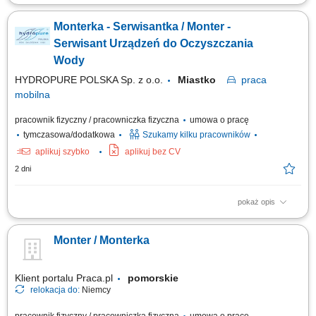
Zadania w pracy: Instalacje systemów filtracji wody, Bieżąca obsługa
klientów, Wykonywanie napraw gwarancyjnych.
Monterka - Serwisantka / Monter -
Serwisant Urządzeń do Oczyszczania
Wody
HYDROPURE POLSKA Sp. z o.o.
Miastko
praca
mobilna
pracownik fizyczny / pracowniczka fizyczna
umowa o pracę
tymczasowa/dodatkowa
Szukamy kilku pracowników
aplikuj szybko
aplikuj bez CV
2 dni
pokaż opis
Zadania w pracy: Instalacje systemów filtracji wody, Bieżąca obsługa
klientów, Wykonywanie napraw gwarancyjnych.
Monter / Monterka
Klient portalu Praca.pl
pomorskie
relokacja do:
Niemcy