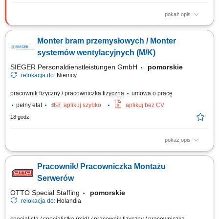
pokaż opis
Zadania Składanie zespołów maszynowych i stanowisk przemysłowych
zgodnie z dokumentacją projektową; Łączenie i integrowanie
Monter bram przemysłowych / Monter
zmontowanych modułów w gotowe linie oraz systemy technologiczne;
Weryfikacja poprawności montażu i eliminowanie bieżących
systemów wentylacyjnych (M/K)
niezgodności technicznych; Zapewnienie...
SIEGER Personaldienstleistungen GmbH
pomorskie
relokacja do:
Niemcy
pracownik fizyczny / pracowniczka fizyczna
umowa o pracę
pełny etat
aplikuj szybko
aplikuj bez CV
18 godz.
pokaż opis
Zakres obowiązków montaż bram przemysłowych, montaż systemów
wentylacyjnych, prace ślusarskie i montażowe, obsługa elektronarzędzi,
Pracownik/ Pracowniczka Montażu
praca zgodnie z dokumentacją techniczną, dbanie o jakość wykonania i
porządek na miejscu pracy.
Serwerów
OTTO Special Staffing
pomorskie
relokacja do:
Holandia