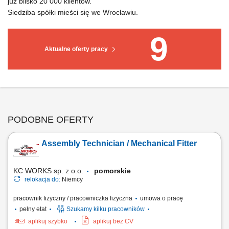
już blisko 20 000 klientów.
Siedziba spółki mieści się we Wrocławiu.
9
Aktualne oferty pracy
PODOBNE OFERTY
Assembly Technician / Mechanical Fitter
KC WORKS sp. z o.o.
pomorskie
relokacja do:
Niemcy
pracownik fizyczny / pracowniczka fizyczna
umowa o pracę
pełny etat
Szukamy kilku pracowników
aplikuj szybko
aplikuj bez CV