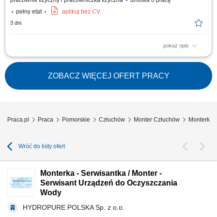
pracownik fizyczny / pracowniczka fizyczna
umowa o pracę
pełny etat
aplikuj bez CV
3 dni
pokaż opis
Wykonywanie prac montażowych na terenach budów i obiektów na
terenie Niemiec. Realizacja zadań zgodnie z dokumentacją i wytycznymi.
Dbanie o jakość oraz terminowość wykonywanych prac.
ZOBACZ WIĘCEJ OFERT PRACY
Praca.pl
Praca
Pomorskie
Człuchów
Monter Człuchów
Monterka -
Wróć do listy ofert
Monterka - Serwisantka / Monter -
Serwisant Urządzeń do Oczyszczania
Wody
HYDROPURE POLSKA Sp. z o.o.