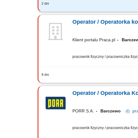
2 dni
Zadania: Obsługa i eksploatacja sprzęt
technicznego obsługiwanego sprzętu or
Operator / Operatorka ko
Klient portalu Praca.pl
Barcz
pracownik fizyczny / pracowniczka fiz
8 dni
Obsługa koparki kołowej przeznaczone
techniczną sprzętu oraz zgłaszanie ust
Operator / Operatorka K
PORR S.A.
Barczewo
pr
pracownik fizyczny / pracowniczka fiz