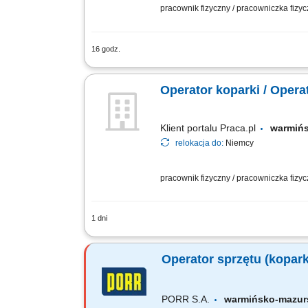
pracownik fizyczny / pracowniczka fizy
16 godz.
Opis stanowiska: Praca na koparce jed
Operator koparki / Opera
Klient portalu Praca.pl
warmiń
relokacja do:
Niemcy
pracownik fizyczny / pracowniczka fizy
1 dni
Obsługa koparki przy pracach ziemnyc
terenie inwestycji; Kontrola stanu tec
Operator sprzętu (kopark
PORR S.A.
warmińsko-mazu