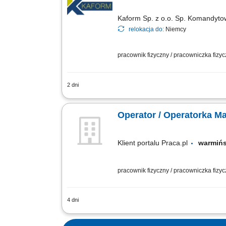
Kaform Sp. z o.o. Sp. Komandyt
relokacja do:
Niemcy
pracownik fizyczny / pracowniczka fizy
2 dni
Opis stanowiska: Obsługa koparki jedn
ekipy budowlanej po zakończeniu prac
Operator / Operatorka M
Klient portalu Praca.pl
warmiń
pracownik fizyczny / pracowniczka fizy
4 dni
Sterowanie koparką kołową, ładowarką 
obiektów mostowych. Wykonywanie codz