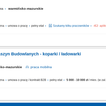
owa
warmińsko-mazurskie
czna
umowa o pracę
pełny etat
Szukamy kilku pracowników
apli
onaczyniowej przy realizacji prac ziemnych. Wykonywanie robót zgodnie z dokume
y maszyną. Praca na terenie budów w Niemczech.
aszyn Budowlanych - koparki / ładowarki
sko-mazurskie
praca
mobilna
czna
umowa o pracę / kontrakt B2B
pełny etat
5 000 - 10 000 zł
/ mies. (w za
teleskopową lub koparko-ładowarką na terenie inwestycji. Realizacja robót ziemn
iennych przeglądów, czyszczenia oraz podstawowych prac konserwacyjnych sprz