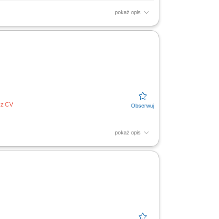
pokaż opis
 prac związanych z przygotowaniem terenu,
 oraz widłami....
ez CV
pokaż opis
lizacji inwestycji; Kontrola stanu