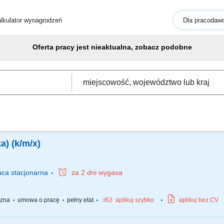
lkulator wynagrodzeń
Dla pracodaw
Oferta pracy jest nieaktualna, zobacz podobne
a) (k/m/x)
aca
stacjonarna
za 2 dni wygasa
yczna
umowa o pracę
pełny etat
aplikuj szybko
aplikuj bez CV