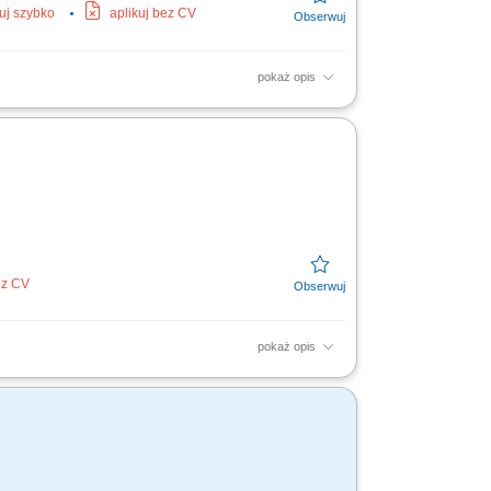
kuj szybko
aplikuj bez CV
pokaż opis
 Miejsce pracy: Niemcy;
ez CV
pokaż opis
je; Współpraca z brygadą budowlaną na
kości;