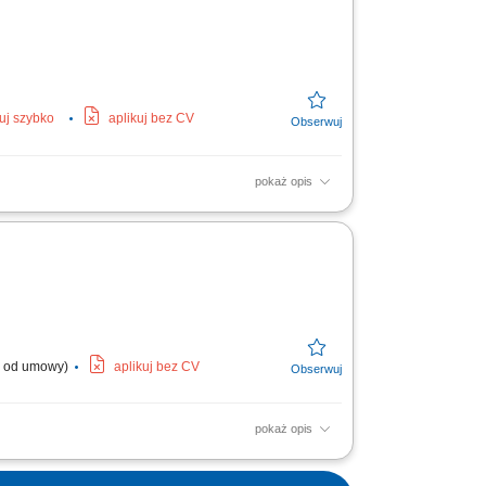
kuj szybko
aplikuj bez CV
pokaż opis
ntacją i poleceniami przełożonego. Wsparcie
l. od umowy)
aplikuj bez CV
pokaż opis
ych oraz transportowych w trakcie budowy
ętu. Nadzorowanie...