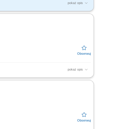
pokaż opis
 wykorzystanie czasu pracy, Kontrola stanu
j...
pokaż opis
z wytycznymi na budowie; Dbanie o sprawność
 z brygadą...