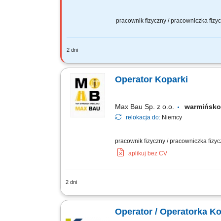
pracownik fizyczny / pracowniczka fiz
2 dni
Zadania: Obsługa i eksploatacja sprzęt
technicznego obsługiwanego sprzętu or
Operator Koparki
Max Bau Sp. z o.o.
warmińsko
relokacja do:
Niemcy
pracownik fizyczny / pracowniczka fizy
aplikuj bez CV
2 dni
Zakres obowiązków Do głównych zadań 
kablowe i inne instalacje podziemne, ws
Operator / Operatorka K