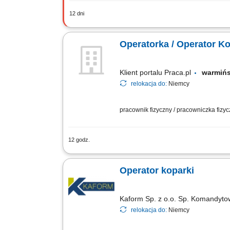
12 dni
Opis stanowiska Obsługa koparki kołow
transportem materiałów oraz wsparciem
Operatorka / Operator Ko
Klient portalu Praca.pl
warmiń
relokacja do:
Niemcy
pracownik fizyczny / pracowniczka fizy
12 godz.
Obsługa koparki podczas robót ziemnyc
technicznego i dbanie o powierzony sp
Operator koparki
Kaform Sp. z o.o. Sp. Komandyt
relokacja do:
Niemcy