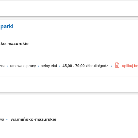
ej podczas realizacji robót brukarskich, drogowych oraz ziemnych. Wykonywanie
 procesów budowlanych. Praca z osprzętem specjalistycznym, w tym łyżką obrotową
parki
sko-mazurskie
czna
umowa o pracę
pełny etat
45,00 - 70,00 zł
brutto/godz.
aplikuj b
h i wykopów pod instalacje podziemne; Współpraca z zespołem budowlanym przy rea
rzęt; Przestrzeganie zasad BHP oraz standardów jakościowych na budowie;
owa
warmińsko-mazurskie