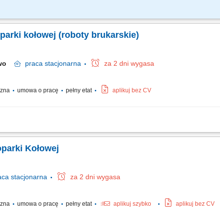
u - koparki kołowej, Dbałość o właściwą organizację pracy własnej oraz efektywne
az zgłaszanie usterek, Współpraca z brygadą roboczą w celu zapewnienia sprawne
parki kołowej (roboty brukarskie)
ewo
praca
stacjonarna
za 2 dni wygasa
yczna
umowa o pracę
pełny etat
aplikuj bez CV
j do prac brukarskich i ziemnych; Wykonywanie prac zgodnie z planem robót ora
erek; Efektywne planowanie i realizacja zadań w ramach pracy własnej; Współpraca
oparki Kołowej
aca
stacjonarna
za 2 dni wygasa
yczna
umowa o pracę
pełny etat
aplikuj szybko
aplikuj bez CV