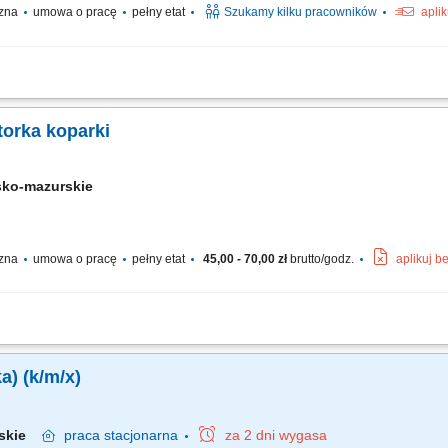
czna
umowa o pracę
pełny etat
Szukamy kilku pracowników
apli
nonaczyniowej; Po zakończeniu pracy na maszynie, praca z ekipami budowlanymi;
torka koparki
sko-mazurskie
czna
umowa o pracę
pełny etat
45,00 - 70,00 zł
brutto/godz.
aplikuj b
h; Wykonywanie wykopów pod sieci wodno-kanalizacyjne, kablowe i inne instalac
hnicznego i dbanie o sprzęt; Przestrzeganie norm bezpieczeństwa oraz standardów ja
a) (k/m/x)
rskie
praca
stacjonarna
za 2 dni wygasa