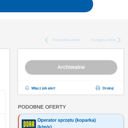
Poprzednia
oferta
Następna
oferta
Archiwalne
Włącz job alert
Drukuj
PODOBNE OFERTY
Operator sprzętu (koparka)
(k/m/x)