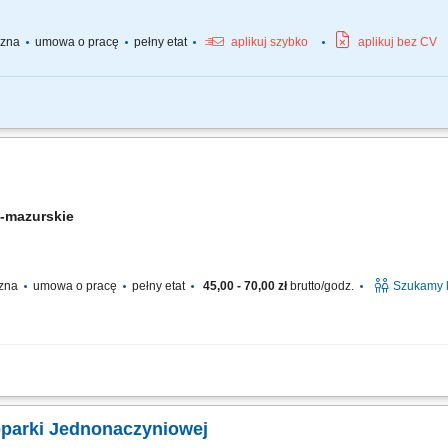
yczna
umowa o pracę
pełny etat
aplikuj szybko
aplikuj bez CV
u - koparki kołowej, Dbałość o właściwą organizację pracy własnej oraz efektywne
az zgłaszanie usterek, Współpraca z brygadą roboczą w celu zapewnienia sprawne
-mazurskie
czna
umowa o pracę
pełny etat
45,00 - 70,00 zł
brutto/godz.
Szukamy 
należeć będzie: obsługa koparki podczas realizacji robót ziemnych, wykonywani
półpraca z brygadą budowlaną przy realizacji inwestycji, kontrola stanu techniczne
oparki Jednonaczyniowej