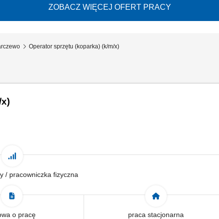
ZOBACZ WIĘCEJ OFERT PRACY
arczewo
Operator sprzętu (koparka) (k/m/x)
/x)
y / pracowniczka fizyczna
wa o pracę
praca stacjonarna