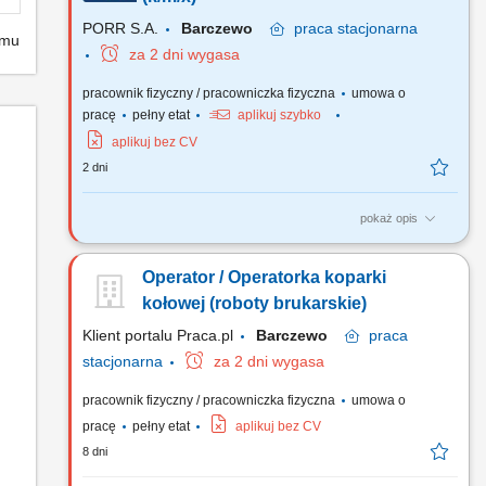
PORR S.A.
Barczewo
praca
stacjonarna
emu
za 2 dni wygasa
pracownik fizyczny / pracowniczka fizyczna
umowa o
pracę
pełny etat
aplikuj szybko
aplikuj bez CV
2 dni
pokaż opis
Zadania: Obsługa i eksploatacja sprzętu - koparki kołowej,
Dbałość o właściwą organizację pracy własnej oraz efektywne
Operator / Operatorka koparki
wykorzystanie czasu pracy, Kontrola stanu technicznego
obsługiwanego sprzętu oraz zgłaszanie usterek, Współpraca z
kołowej (roboty brukarskie)
brygadą roboczą w celu zapewnienia sprawnej...
Klient portalu Praca.pl
Barczewo
praca
stacjonarna
za 2 dni wygasa
pracownik fizyczny / pracowniczka fizyczna
umowa o
pracę
pełny etat
aplikuj bez CV
8 dni