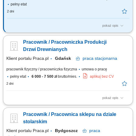
pełny etat
2 dni
pokaż opis
Główne obowiązki Wykonywanie prac stolarskich oraz prowadzenie
przeglądów konserwacyjnych budynków na wyznaczonym rejonie.
Pracownik / Pracowniczka Produkcji
Usuwanie awarii stolarskich. Wykonywanie poleceń służbowych w
ramach swoich obowiązków. Pobieranie z magazynu i rozliczanie
Drzwi Drewnianych
materiałów użytych do wykonania prac.
Klient portalu Praca.pl
Gdańsk
praca
stacjonarna
pracownik fizyczny / pracowniczka fizyczna
umowa o pracę
pełny etat
6 000 - 7 500 zł
brutto/mies.
aplikuj bez CV
2 dni
pokaż opis
Produkcja elementów drewnianych wykorzystywanych do wykonania
drzwi. Szlifowanie, cięcie, klejenie oraz wykańczanie elementów z
Pracownik / Pracownica sklepu na dziale
drewna. Obsługa maszyn produkcyjnych i narzędzi stolarskich. Kontrola
jakości oraz pakowanie gotowych produktów. Dbanie o porządek i
stolarskim
bezpieczeństwo na stanowisku pracy.
Klient portalu Praca.pl
Bydgoszcz
praca