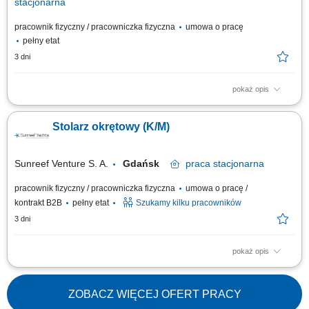
stacjonarna
pracownik fizyczny / pracowniczka fizyczna
umowa o pracę
pełny etat
3 dni
pokaż opis
Profesjonalna obróbka materiałów drzewnych, w tym precyzyjne
docinanie płyt oraz blatów przy użyciu piły formatowej i elektronarzędzi.
Stolarz okrętowy (K/M)
Kompleksowe doradztwo techniczne oraz aktywna sprzedaż asortymentu
i usług dodatkowych. Budowanie pozytywnych doświadczeń zakupowych
poprzez dobór...
Sunreef Venture S. A.
Gdańsk
praca
stacjonarna
pracownik fizyczny / pracowniczka fizyczna
umowa o pracę /
kontrakt B2B
pełny etat
Szukamy kilku pracowników
3 dni
pokaż opis
Zakres obowiązków: Prefabrykacja i montaż zabudowy meblowej oraz
wykończeń wnętrz jachtów. Obróbka drewna, sklejki, fornirów i materiałów
drewnopochodnych. Montaż ścian, podłóg, sufitów oraz elementów
ZOBACZ WIĘCEJ OFERT PRACY
wyposażenia kabin. Praca na podstawie dokumentacji technicznej i