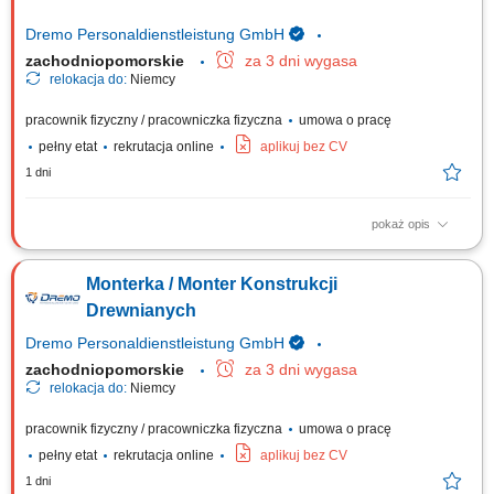
Dremo Personaldienstleistung GmbH
zachodniopomorskie
za 3 dni wygasa
relokacja do:
Niemcy
pracownik fizyczny / pracowniczka fizyczna
umowa o pracę
pełny etat
rekrutacja online
aplikuj bez CV
1 dni
pokaż opis
Twoje zadania: Produkcja i montaż wyposażenia dla sklepów oraz
przestrzeni handlowych; Organizacja pracy od etapu cięcia materiałów
Monterka / Monter Konstrukcji
po końcowy montaż; Wykonywanie elementów stolarskich zgodnie z
rysunkiem technicznym; Obsługa nowoczesnych urządzeń i maszyn do
Drewnianych
obróbki drewna; Dbanie o...
Dremo Personaldienstleistung GmbH
zachodniopomorskie
za 3 dni wygasa
relokacja do:
Niemcy
pracownik fizyczny / pracowniczka fizyczna
umowa o pracę
pełny etat
rekrutacja online
aplikuj bez CV
1 dni