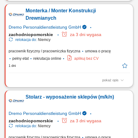
Twoje zadania: Produkcja i montaż wyposażenia dla sklepów oraz
przestrzeni handlowych; Organizacja pracy od etapu cięcia materiałów
Monterka / Monter Konstrukcji
po końcowy montaż; Wykonywanie elementów stolarskich zgodnie z
rysunkiem technicznym; Obsługa nowoczesnych urządzeń i maszyn do
Drewnianych
obróbki drewna; Dbanie o...
Dremo Personaldienstleistung GmbH
zachodniopomorskie
za 3 dni wygasa
relokacja do:
Niemcy
pracownik fizyczny / pracowniczka fizyczna
umowa o pracę
pełny etat
rekrutacja online
aplikuj bez CV
1 dni
pokaż opis
Twoje zadania: Produkcja i montaż schodów drewnianych;
Przygotowywanie i składanie elementów stolarki budowlanej; Montaż
Stolarz - wyposażenie sklepów (m/k/n)
okien, drzwi oraz drewnianych elementów wykończeniowych; Obsługa
urządzeń wykorzystywanych przy obróbce drewna; Szlifowanie,
wykańczanie i kontrola jakości gotowych elementów;
Dremo Personaldienstleistung GmbH
zachodniopomorskie
za 3 dni wygasa
relokacja do:
Niemcy
pracownik fizyczny / pracowniczka fizyczna
umowa o pracę