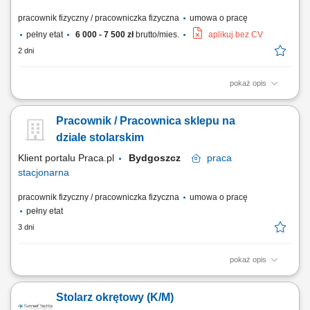
pracownik fizyczny / pracowniczka fizyczna
umowa o pracę
pełny etat
6 000 - 7 500 zł
brutto/mies.
aplikuj bez CV
2 dni
pokaż opis
Produkcja elementów drewnianych wykorzystywanych do wykonania
drzwi. Szlifowanie, cięcie, klejenie oraz wykańczanie elementów z
Pracownik / Pracownica sklepu na
drewna. Obsługa maszyn produkcyjnych i narzędzi stolarskich. Kontrola
jakości oraz pakowanie gotowych produktów. Dbanie o porządek i
dziale stolarskim
bezpieczeństwo na stanowisku pracy.
Klient portalu Praca.pl
Bydgoszcz
praca
stacjonarna
pracownik fizyczny / pracowniczka fizyczna
umowa o pracę
pełny etat
3 dni
pokaż opis
Profesjonalna obróbka materiałów drzewnych, w tym precyzyjne
docinanie płyt oraz blatów przy użyciu piły formatowej i elektronarzędzi.
Stolarz okrętowy (K/M)
Kompleksowe doradztwo techniczne oraz aktywna sprzedaż