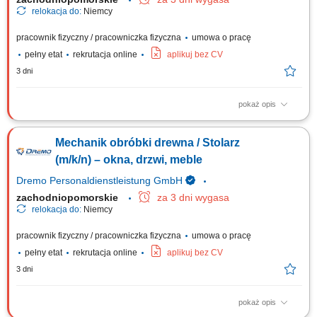
relokacja do:
Niemcy
pracownik fizyczny / pracowniczka fizyczna
umowa o pracę
pełny etat
rekrutacja online
aplikuj bez CV
3 dni
pokaż opis
Obowiązki: wykonywanie drewnianych schodów; montaż elementów w
warsztacie (schody, ściany, okna, drzwi, okładziny ścienne itp.) osadzanie
Mechanik obróbki drewna / Stolarz
okien w gotowych elementach ściennych; obsługa maszyn; obróbka i
wykończenie powierzchni drewnianych; Wymagania: wykształcenie
(m/k/n) – okna, drzwi, meble
zawodowe lub...
Dremo Personaldienstleistung GmbH
zachodniopomorskie
za 3 dni wygasa
relokacja do:
Niemcy
pracownik fizyczny / pracowniczka fizyczna
umowa o pracę
pełny etat
rekrutacja online
aplikuj bez CV
3 dni
pokaż opis