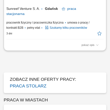
asortymentu i usług dodatkowych. Budowanie pozytywnych
doświadczeń zakupowych poprzez dobór...
Sunreef Venture S. A.
Gdańsk
praca
stacjonarna
pracownik fizyczny / pracowniczka fizyczna
umowa o pracę /
kontrakt B2B
pełny etat
Szukamy kilku pracowników
3 dni
pokaż opis
Zakres obowiązków: Prefabrykacja i montaż zabudowy meblowej oraz
wykończeń wnętrz jachtów. Obróbka drewna, sklejki, fornirów i
materiałów drewnopochodnych. Montaż ścian, podłóg, sufitów oraz
elementów wyposażenia kabin. Praca na podstawie dokumentacji
technicznej i rysunku...
ZOBACZ INNE OFERTY PRACY:
PRACA STOLARZ
PRACA W MIASTACH