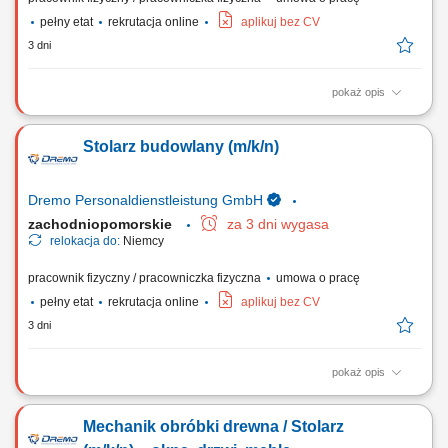
pełny etat
rekrutacja online
aplikuj bez CV
3 dni
pokaż opis
Obowiązki: Przygotowywanie i organizacja procesów pracy – od cięcia
po finalny montaż; Wykonywanie wyposażenia sklepów zgodnie z
Stolarz budowlany (m/k/n)
wytycznymi i rysunkiem technicznym; Praca w produkcji jednostkowej i
seryjnej; Obsługa nowoczesnych maszyn do obróbki drewna;
Wymagania: Wykształcenie jako...
Dremo Personaldienstleistung GmbH
zachodniopomorskie
za 3 dni wygasa
relokacja do:
Niemcy
pracownik fizyczny / pracowniczka fizyczna
umowa o pracę
pełny etat
rekrutacja online
aplikuj bez CV
3 dni
pokaż opis
Obowiązki: wykonywanie drewnianych schodów; montaż elementów w
warsztacie (schody, ściany, okna, drzwi, okładziny ścienne itp.)
Mechanik obróbki drewna / Stolarz
osadzanie okien w gotowych elementach ściennych; obsługa maszyn;