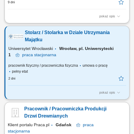
9 dni
pokaż opis
wykonywanie stolarki meblowej bądź budowlanej;praca przy
produkcji;praca przy montażu;
Stolarz / Stolarka w Dziale Utrzymania
Majątku
Uniwersytet Wrocławski
Wrocław, pl. Uniwersytecki
1
praca
stacjonarna
pracownik fizyczny / pracowniczka fizyczna
umowa o pracę
pełny etat
2 dni
pokaż opis
Główne obowiązki Wykonywanie prac stolarskich oraz prowadzenie
przeglądów konserwacyjnych budynków na wyznaczonym rejonie.
Pracownik / Pracowniczka Produkcji
Usuwanie awarii stolarskich. Wykonywanie poleceń służbowych w
ramach swoich obowiązków. Pobieranie z magazynu i rozliczanie
Drzwi Drewnianych
materiałów użytych do wykonania prac.
Klient portalu Praca.pl
Gdańsk
praca
stacjonarna