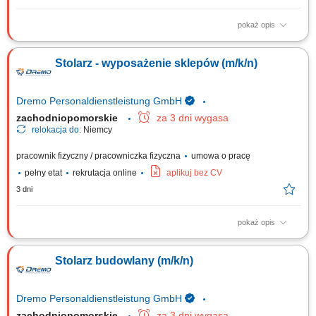
pokaż opis
Twoje zadania: Produkcja i montaż schodów drewnianych;
Przygotowywanie i składanie elementów stolarki budowlanej; Montaż
Stolarz - wyposażenie sklepów (m/k/n)
okien, drzwi oraz drewnianych elementów wykończeniowych; Obsługa
urządzeń wykorzystywanych przy obróbce drewna; Szlifowanie,
wykańczanie i kontrola jakości gotowych elementów;
Dremo Personaldienstleistung GmbH
zachodniopomorskie
za 3 dni wygasa
relokacja do:
Niemcy
pracownik fizyczny / pracowniczka fizyczna
umowa o pracę
pełny etat
rekrutacja online
aplikuj bez CV
3 dni
pokaż opis
Obowiązki: Przygotowywanie i organizacja procesów pracy – od cięcia
po finalny montaż; Wykonywanie wyposażenia sklepów zgodnie z
Stolarz budowlany (m/k/n)
wytycznymi i rysunkiem technicznym; Praca w produkcji jednostkowej i
seryjnej; Obsługa nowoczesnych maszyn do obróbki drewna;
Wymagania: Wykształcenie jako...
Dremo Personaldienstleistung GmbH
zachodniopomorskie
za 3 dni wygasa