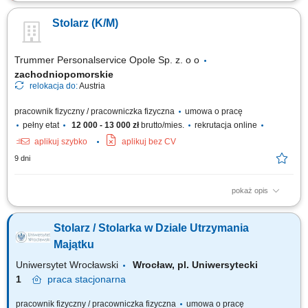
Obowiązki: Cięcie elementów ram oraz płyt według wytycznych;
Szlifowanie, obróbka i renowacja powierzchni drewnianych; Montaż
Stolarz (K/M)
elementów oraz składanie konstrukcji; Naprawa i konserwacja okien,
drzwi oraz mebli; Montaż okuć do okien i drzwi oraz ich wymiana;
Kontrola jakości oraz obróbka...
Trummer Personalservice Opole Sp. z. o o
zachodniopomorskie
relokacja do:
Austria
pracownik fizyczny / pracowniczka fizyczna
umowa o pracę
pełny etat
12 000 - 13 000 zł
brutto/mies.
rekrutacja online
aplikuj szybko
aplikuj bez CV
9 dni
pokaż opis
wykonywanie stolarki meblowej bądź budowlanej;praca przy
produkcji;praca przy montażu;
Stolarz / Stolarka w Dziale Utrzymania
Majątku
Uniwersytet Wrocławski
Wrocław, pl. Uniwersytecki
1
praca
stacjonarna
pracownik fizyczny / pracowniczka fizyczna
umowa o pracę