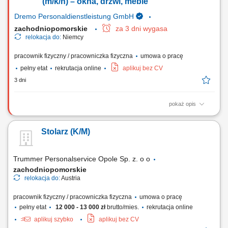
obróbka i wykończenie powierzchni drewnianych; Wymagania:
(m/k/n) – okna, drzwi, meble
wykształcenie zawodowe lub...
Dremo Personaldienstleistung GmbH
zachodniopomorskie
za 3 dni wygasa
relokacja do:
Niemcy
pracownik fizyczny / pracowniczka fizyczna
umowa o pracę
pełny etat
rekrutacja online
aplikuj bez CV
3 dni
pokaż opis
Obowiązki: Cięcie elementów ram oraz płyt według wytycznych;
Szlifowanie, obróbka i renowacja powierzchni drewnianych; Montaż
Stolarz (K/M)
elementów oraz składanie konstrukcji; Naprawa i konserwacja okien,
drzwi oraz mebli; Montaż okuć do okien i drzwi oraz ich wymiana;
Kontrola jakości oraz obróbka...
Trummer Personalservice Opole Sp. z. o o
zachodniopomorskie
relokacja do:
Austria
pracownik fizyczny / pracowniczka fizyczna
umowa o pracę
pełny etat
12 000 - 13 000 zł
brutto/mies.
rekrutacja online
aplikuj szybko
aplikuj bez CV