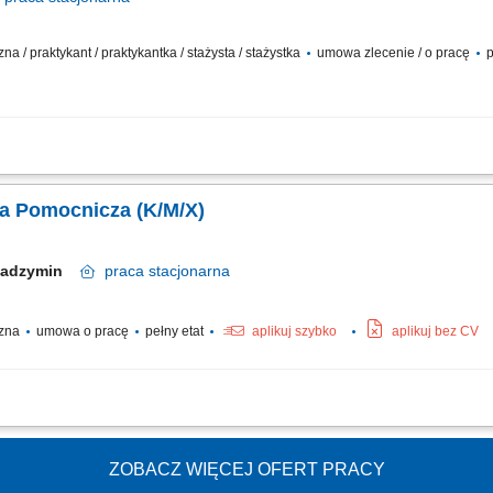
na / praktykant / praktykantka / stażysta / stażystka
umowa zlecenie / o pracę
p
 przygotowywaniu potraw, zgodnie z wytycznymi;Dbanie o czystość i porządek w k
asami i dbanie o świeżość produktów;Obsługa podstawowych urządzeń kuchennych
a Pomocnicza (K/M/X)
Radzymin
praca
stacjonarna
czna
umowa o pracę
pełny etat
aplikuj szybko
aplikuj bez CV
 zastawy stołowej oraz przyborów kuchennych przy użyciu profesjonalnego sprzę
ci, w tym obsługa automatycznej maszyny myjącej do podłóg. Bieżące sprzątanie 
ZOBACZ WIĘCEJ OFERT PRACY