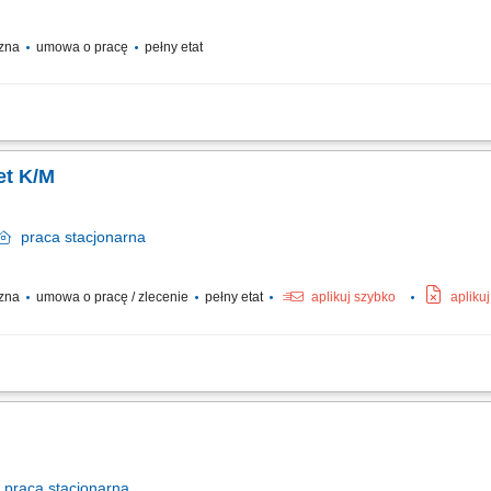
czna
umowa o pracę
pełny etat
ie składników do potraw zgodnie z wytycznymi kucharzy, wsparcie kucharzy pod
we przygotowanie stanowiska pracy, utrzymywanie porządku i czystości w kuchni oraz
et K/M
praca
stacjonarna
czna
umowa o pracę / zlecenie
pełny etat
aplikuj szybko
apliku
ną pomysłów! Do naszego nowego zespołu poszukujemy osoby z pasją do gotowani
kanapek, deserów, koktajli i sałatek oraz przyjmować zamówienia obiadowe i rozl
praca
stacjonarna