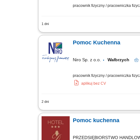
pracownik fizyczny / pracowniczka fizy
1 dni
Utrzymywanie czystości naczyń, urządz
kuchennych. Dbanie o porządek zgodni
Pomoc Kuchenna
Niro Sp. z o.o.
Wałbrzych
pracownik fizyczny / pracowniczka fizycz
aplikuj bez CV
2 dni
Zakres obowiązków: Aktywne wspieranie
innych produktów). Dbanie o czystość, p
Pomoc kuchenna
PRZEDSIĘBIORSTWO HANDLO