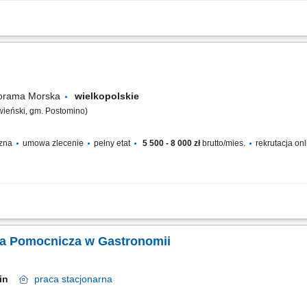
trzeganie HACCP, utrzymanie czystości i higieny w miejscu pracy, zmywanie nacz
norama Morska
wielkopolskie
wieński, gm. Postomino)
czna
umowa zlecenie
pełny etat
5 500 - 8 000 zł
brutto/mies.
rekrutacja on
ywaniu posiłków; przestrzeganie systemu HACCP; dbanie o czystość i higienę pr
ka Pomocnicza w Gastronomii
min
praca
stacjonarna