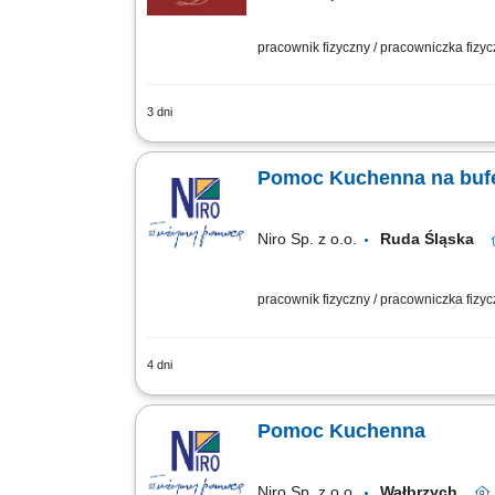
pracownik fizyczny / pracowniczka fizy
3 dni
Twój zakres obowiązków przygotowywan
kolacji, dbanie o estetykę oraz właści
Pomoc Kuchenna na buf
Niro Sp. z o.o.
Ruda Śląska
pracownik fizyczny / pracowniczka fizy
4 dni
Szukamy pomocy kuchennej z głową peł
chce współtworzyć menu pełne pysznych 
Pomoc Kuchenna
Niro Sp. z o.o.
Wałbrzych