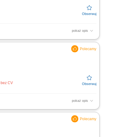
pokaż opis
czas przygotowywania śniadań, obiadów i
 na zapleczu...
j bez CV
pokaż opis
a, kreatywnej i samodzielnej, która
iczać klientów.