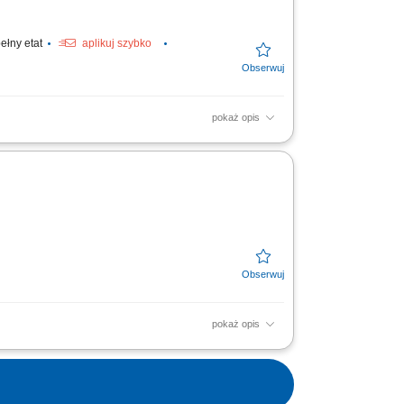
ełny etat
aplikuj szybko
pokaż opis
uchni oraz na stanowisku
 oraz ich...
pokaż opis
tu wyparzającego. Utrzymywanie
wyznaczonych...