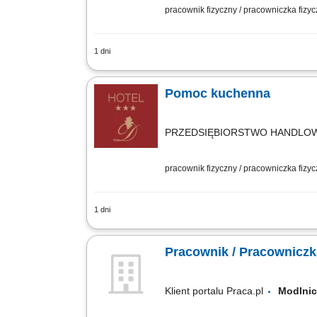
pracownik fizyczny / pracowniczka fizy
1 dni
Zmywanie i wyparzanie naczyń; Utrzym
Rozładunek dostaw towaru i układanie
Pomoc kuchenna
PRZEDSIĘBIORSTWO HANDLO
pracownik fizyczny / pracowniczka fizy
1 dni
Opis stanowiska przygotowywanie prod
kolacji, dbanie o porządek oraz właści
Pracownik / Pracownicz
Klient portalu Praca.pl
Modln