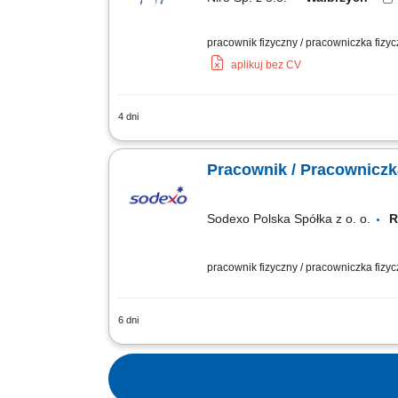
pracownik fizyczny / pracowniczka fizycz
aplikuj bez CV
4 dni
Aktywne wspieranie zespołu kucharzy w
pracy;Odpowiedzialne zarządzanie zap
Pracownik / Pracowniczk
Sodexo Polska Spółka z o. o.
pracownik fizyczny / pracowniczka fizy
6 dni
Zakres obowiązków: Dbanie o czystość
nienagannego porządku na sali dla goś