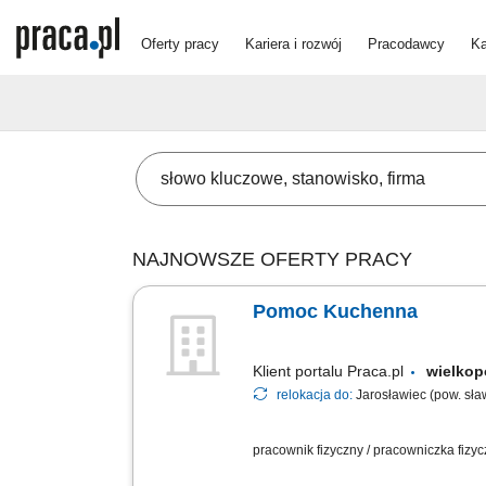
Oferty pracy
Kariera i rozwój
Pracodawcy
Ka
NAJNOWSZE OFERTY PRACY
Pomoc Kuchenna
Klient portalu Praca.pl
wielkop
relokacja do:
Jarosławiec (pow. sła
pracownik fizyczny / pracowniczka fizy