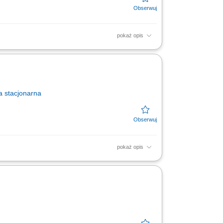
pokaż opis
oszenie odpadów i opróżnianie koszy;
a
stacjonarna
pokaż opis
odczas przygotowywania śniadań, obiadów i
żenia...