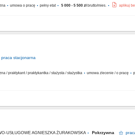
czna
umowa o pracę
pełny etat
5 000 - 5 500 zł
brutto/mies.
aplikuj b
eń i zaplecza kuchennego. Przygotowywanie warzyw oraz produktów do dalszej obr
e ze standardami higieny.
praca
stacjonarna
na / praktykant / praktykantka / stażysta / stażystka
umowa zlecenie / o pracę
p
 zespołu kucharzy przy przygotowywaniu potraw. Przygotowywanie składników (my
orządek i higienę w kuchni oraz na stanowisku pracy. Kontrola świeżości produktów
WO-USŁUGOWE AGNIESZKA ŻURAKOWSKA
Pokrzywna
prac