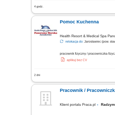
4 godz.
pomoc w przygotowaniu posiłków, przes
Pomoc Kuchenna
Health Resort & Medical Spa Pa
relokacja do:
Jarosławiec (pow. sła
pracownik fizyczny / pracowniczka fizy
aplikuj bez CV
2 dni
Zakres obowiązków: pomoc w przygotow
Pracownik / Pracownicz
Klient portalu Praca.pl
Radzy