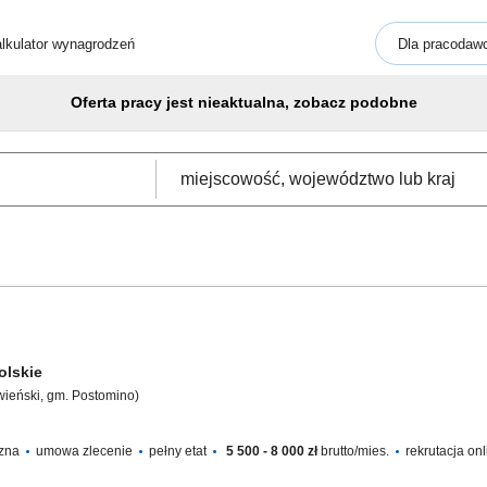
lkulator wynagrodzeń
Dla pracodaw
Oferta pracy jest nieaktualna, zobacz podobne
olskie
wieński, gm. Postomino)
czna
umowa zlecenie
pełny etat
5 500 - 8 000 zł
brutto/mies.
rekrutacja on