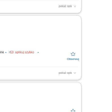
pokaż opis
yń.
line
aplikuj szybko
pokaż opis
acy; zmywanie naczyń;