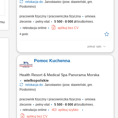
relokacja do:
Jarosławiec (pow. sławieński, gm.
Postomino)
pracownik fizyczny / pracowniczka fizyczna
umowa
emu
zlecenie
pełny etat
5 500 - 8 000 zł
brutto/mies.
rekrutacja online
aplikuj bez CV
4 godz.
pokaż opis
pomoc w przygotowaniu posiłków, przestrzeganie HACCP,
utrzymanie czystości i higieny w miejscu pracy, zmywanie
Pomoc Kuchenna
naczyń.
Health Resort & Medical Spa Panorama Morska
wielkopolskie
relokacja do:
Jarosławiec (pow. sławieński, gm.
Postomino)
pracownik fizyczny / pracowniczka fizyczna
umowa
zlecenie
pełny etat
5 500 - 8 000 zł
brutto/mies.
rekrutacja online
aplikuj szybko
aplikuj bez CV