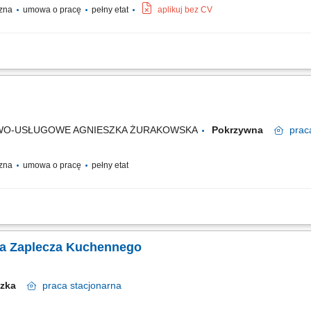
czna
umowa o pracę
pełny etat
aplikuj bez CV
ywanie czystości w pomieszczeniach oraz na sali (obsługa maszyny myjącej) Wyn
 produktów według norm ISO;
WO-USŁUGOWE AGNIESZKA ŻURAKOWSKA
Pokrzywna
prac
czna
umowa o pracę
pełny etat
uktów i półproduktów do przygotowania posiłków, wspieranie zespołu kucharzy p
wą organizację stanowiska pracy, mycie naczyń, sprzętu gastronomicznego i wyposa
ka Zaplecza Kuchennego
iczka
praca
stacjonarna