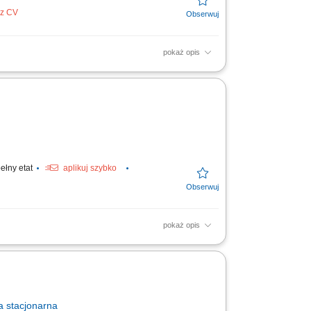
ez CV
pokaż opis
óbki. Pomoc w realizacji bieżących prac
ełny etat
aplikuj szybko
pokaż opis
cie, obieranie, krojenie warzyw, owoców i
 i...
a
stacjonarna