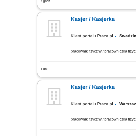
7 godz.
Twoje zadania: Praca fizyczna w dziale
produktów. Kontrola terminów przydatno
Kasjer / Kasjerka
Klient portalu Praca.pl
Swadz
pracownik fizyczny / pracowniczka fizy
1 dni
Profesjonalna obsługa klientów przy s
dokumentów sprzedażowych oraz prawidł
Kasjer / Kasjerka
Klient portalu Praca.pl
Warsza
pracownik fizyczny / pracowniczka fizy