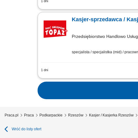
1 dni
Twoje główne zadania: zapewnienie pro
produktów monitorowanie terminów prz
Kasjer-sprzedawca / Kas
Przedsiębiorstwo Handlowo Usł
specjalista / specjalistka (mid) / praco
1 dni
Twoje główne zadania: zapewnienie pro
produktów monitorowanie terminów prz
Praca.pl
Praca
Podkarpackie
Rzeszów
Kasjer / Kasjerka Rzeszów
Wróć do listy ofert