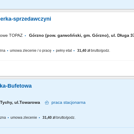
m: przez pierwsze 4 miesiące będziesz zdobywać wiedzę i doświadczenie przy wsp
 obsługę przy kasie, finalizując transakcje, przyjmując płatności, zwroty, reklamacj
jerka-sprzedawczyni
ugowe TOPAZ
Górzno (pow. garwoliński, gm. Górzno), ul. Długa
czna
umowa zlecenie / o pracę
pełny etat
31,40 zł
brutto/godz.
fesjonalnej obsługi Klientów zgodnie ze standardami sieci Topaz obsługa kasy fis
ydatności do spożycia
rka-Bufetowa
Tychy, ul.Towarowa
praca
stacjonarna
yczna
umowa zlecenie
31,40 zł
brutto/godz.