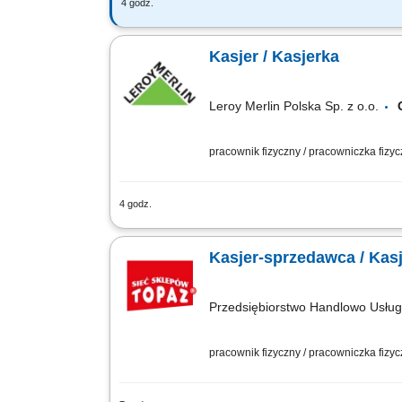
4 godz.
Opis stanowiska: Pomoc kucharzowi w p
Sprzątanie kuchni; Dbanie o estetykę
Kasjer / Kasjerka
Leroy Merlin Polska Sp. z o.o.
pracownik fizyczny / pracowniczka fizy
4 godz.
Co będziesz robić? Twój start z Buddy
Obsługa klienta: zadbasz o szybką i miłą
Kasjer-sprzedawca / Kas
Przedsiębiorstwo Handlowo Usł
pracownik fizyczny / pracowniczka fizy