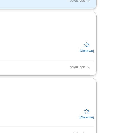
pokaż opis
apek i deserów, podgrzanie posiłków;
łowych;
pokaż opis
arciu opiekuna wdrożenia oraz zespołu.
...