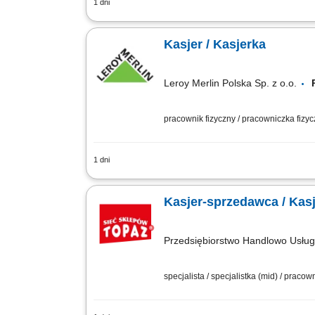
1 dni
Profesjonalna obsługa klientów przy s
dokumentów sprzedażowych oraz prawidł
Kasjer / Kasjerka
Leroy Merlin Polska Sp. z o.o.
pracownik fizyczny / pracowniczka fizy
1 dni
Jak wygląda proces rekrutacji? Wyślij ap
przyszłym przełożonym. Oczekuj informa
Kasjer-sprzedawca / Kas
Przedsiębiorstwo Handlowo Usł
specjalista / specjalistka (mid) / praco