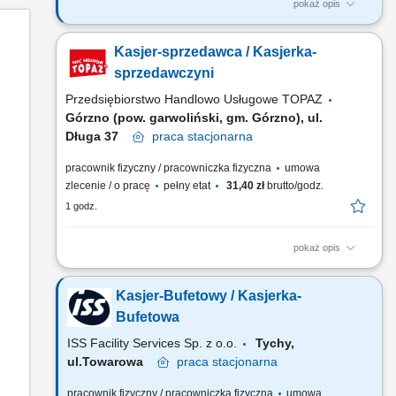
pokaż opis
Co będziesz robić? Twój start z Buddym: przez pierwsze 4
miesiące będziesz zdobywać wiedzę i doświadczenie przy
Kasjer-sprzedawca / Kasjerka-
wsparciu opiekuna wdrożenia oraz zespołu. Obsługa klienta:
zadbasz o szybką i miłą obsługę przy kasie, finalizując
sprzedawczyni
transakcje, przyjmując płatności, zwroty, reklamacje...
Przedsiębiorstwo Handlowo Usługowe TOPAZ
Górzno (pow. garwoliński, gm. Górzno), ul.
Długa 37
praca
stacjonarna
pracownik fizyczny / pracowniczka fizyczna
umowa
zlecenie / o pracę
pełny etat
31,40 zł
brutto/godz.
1 godz.
pokaż opis
Twoje główne zadania: zapewnienie profesjonalnej obsługi
Klientów zgodnie ze standardami sieci Topaz obsługa kasy
Kasjer-Bufetowy / Kasjerka-
fiskalnej dbałość o właściwą ekspozycję produktów
monitorowanie terminów przydatności do spożycia
Bufetowa
ISS Facility Services Sp. z o.o.
Tychy,
ul.Towarowa
praca
stacjonarna
pracownik fizyczny / pracowniczka fizyczna
umowa