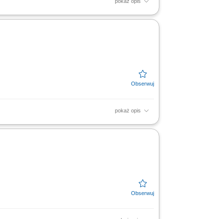
pokaż opis
 ze standardami firmy. Prawidłowa ekspozycja
pokaż opis
ie z obowiązującymi procedurami. Wystawianie
sług i...