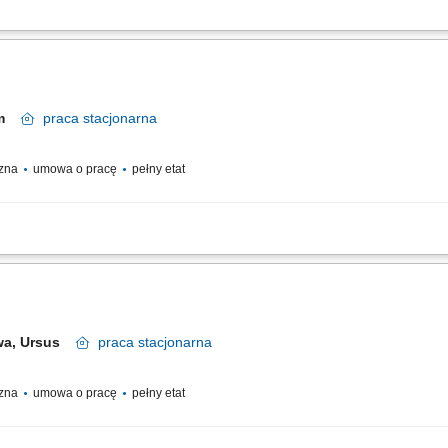
 warzyw i owoców. Obsługa kasy fiskalnej. Profesjonalna obsługa klientów zgodnie
ści do spożycia.
im
praca
stacjonarna
czna
umowa o pracę
pełny etat
tanowisku kasowym. Realizacja płatności, zwrotów oraz obsługa reklamacji zgodn
owe rozliczanie kasy po zakończeniu zmiany. Udzielanie informacji dotyczących u
wa, Ursus
praca
stacjonarna
czna
umowa o pracę
pełny etat