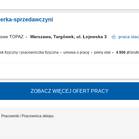
fesjonalnej obsługi Klientów zgodnie ze standardami sieci Topaz obsługa kasy fis
ydatności do spożycia
jerka-sprzedawczyni
ugowe TOPAZ
Warszawa, Targówek, ul. Łojewska 3
praca
stac
wnik fizyczny / pracowniczka fizyczna
umowa o pracę
pełny etat
4 806 zł
brutt
fesjonalnej obsługi Klientów zgodnie ze standardami sieci Topaz obsługa kasy fis
ydatności do spożycia
ZOBACZ WIĘCEJ OFERT PRACY
Pracownik / Pracownica sklepu