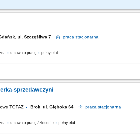
rzygotowywaniu posiłków; Obsługa kasy fiskalnej i terminala; Przygotowanie kan
 serwowanych potraw; Utrzymanie porządku w miejscu pracy; Zmywanie naczyń sto
Gdańsk, ul. Szczęśliwa 7
praca
stacjonarna
czna
umowa o pracę
pełny etat
m: przez pierwsze 4 miesiące będziesz zdobywać wiedzę i doświadczenie przy wsp
 obsługę przy kasie, finalizując transakcje, przyjmując płatności, zwroty, reklamacje
jerka-sprzedawczyni
ugowe TOPAZ
Brok, ul. Głęboka 64
praca
stacjonarna
czna
umowa o pracę / zlecenie
pełny etat