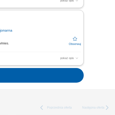
pokaż opis
kalnej dbałość o właściwą ekspozycję
jonarna
o/mies.
pokaż opis
kalnej dbałość o właściwą ekspozycję
Poprzednia
oferta
Następna
oferta