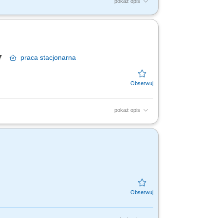
pokaż opis
arciu opiekuna wdrożenia oraz zespołu.
e...
 37
praca
stacjonarna
pokaż opis
kalnej dbałość o właściwą ekspozycję