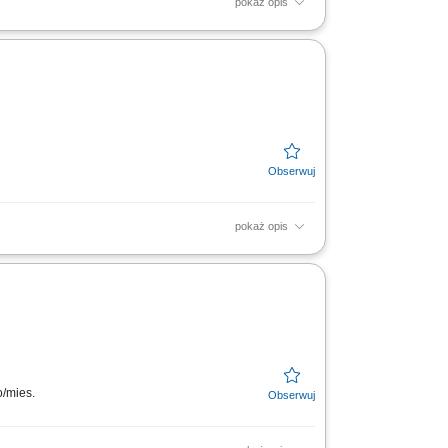
pokaż opis
ie z obowiązującymi procedurami. Wystawianie
sług i...
pokaż opis
telefonicznie z rekruterem. Spotkaj się z
wo w...
o/mies.