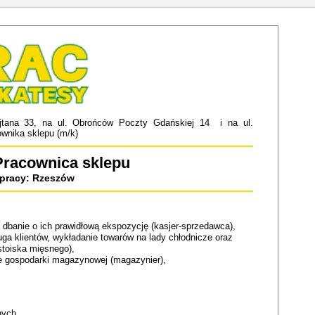
ana 33, na ul. Obrońców Poczty Gdańskiej 14 i na ul.
ownika sklepu (m/k)
Pracownica sklepu
 pracy: Rzeszów
 dbanie o ich prawidłową ekspozycję (kasjer-sprzedawca),
ługa klientów, wykładanie towarów na lady chłodnicze oraz
stoiska mięsnego),
e gospodarki magazynowej (magazynier),
nych,