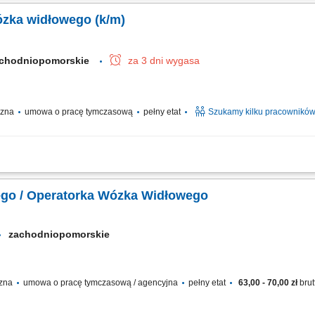
ich uszkodzenia; Pomoc przy standardowych pracach na hali; Warunki pracy: Dwuz
ózka widłowego (k/m)
chodniopomorskie
za 3 dni wygasa
yczna
umowa o pracę tymczasową
pełny etat
Szukamy kilku pracownikó
go transportu towarów oraz palet przy użyciu wózka widłowego; Obsługa strefy pr
wanie asortymentu magazynowego i szykowanie zamówień do wysyłki; Lokowanie ł
go / Operatorka Wózka Widłowego
zachodniopomorskie
czna
umowa o pracę tymczasową / agencyjna
pełny etat
63,00 - 70,00 zł
brut