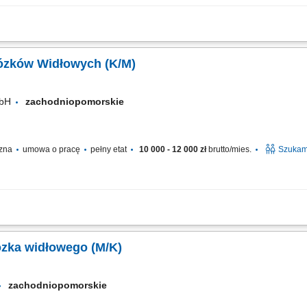
yciu wózka z widłami na dwie palety; Przygotowywanie i zabezpieczanie towaru d
 metrów; Realizacja pozostałych rutynowych zadań magazynowych; Warunki pracy:
Wózków Widłowych (K/M)
mbH
zachodniopomorskie
czna
umowa o pracę
pełny etat
10 000 - 12 000 zł
brutto/mies.
Szukam
zeładunkowych oraz manewrowanie wózkami wysokiego składowania i urządzeniam
okowanie gabarytowych komponentów produkcyjnych w strefach regałowych. Przygo
ózka widłowego (M/K)
zachodniopomorskie