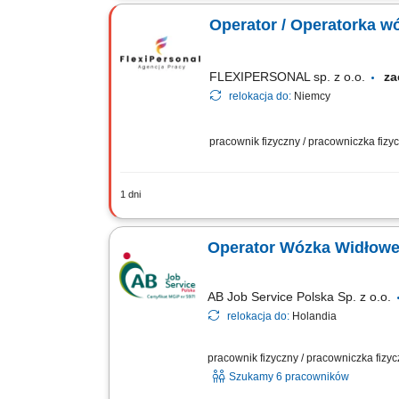
ładunków do strefy wywozu bez ryzyka 
Operator / Operatorka w
FLEXIPERSONAL sp. z o.o.
za
relokacja do:
Niemcy
pracownik fizyczny / pracowniczka fiz
1 dni
Opis stanowiska Realizacja wewnętrzne
załadunek aut ciężarowych; Kompleto
Operator Wózka Widłowe
AB Job Service Polska Sp. z o.o.
relokacja do:
Holandia
pracownik fizyczny / pracowniczka fizy
Szukamy 6 pracowników