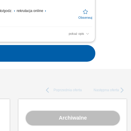
to/godz.
rekrutacja online
pokaż opis
e intermodalnym oraz dystrybucji artykułów
...
Poprzednia
oferta
Następna
oferta
Archiwalne