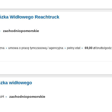
załadunki towarów, rejestracja danych o ruchach magazynowych w systemie elektr
-piątek.
ator / Operatorka Wózka Widłowego Reachtruck
zachodniopomorskie
czna
umowa o pracę tymczasową / agencyjna
pełny etat
69,00 zł
brutto/godz
ch typu reachtruck oraz heftruck, transport palet z produktami spożywczymi pomi
ysokiego składowania, załadunek i rozładunek pojazdów dostawczych, kompletow
ózka widłowego
mbH
zachodniopomorskie