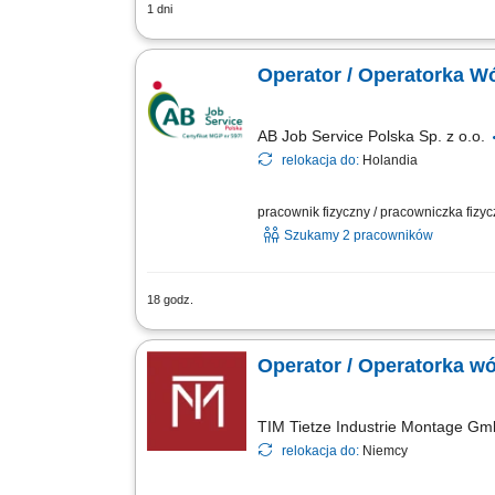
1 dni
Twój zakres obowiązków: rozładunki i 
godziny pracy: 6-14,10-18, poniedziałek
Oper
AB Job Service Polska Sp. z o.o.
relokacja do:
Holandia
pracownik fizyczny / pracowniczka fizy
Szukamy 2 pracowników
18 godz.
Opis stanowiska obsługa wózków widłowy
rozmieszczanie towarów na regałach w
Operator / Operatorka w
TIM Tietze Industrie Montage G
relokacja do:
Niemcy