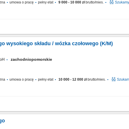
czna
umowa o pracę
pełny etat
9 000 - 10 000 zł
brutto/mies.
Szukamy 
rtowego lub pojazdu logistycznego na terenie zakładu, dostarczanie komponentów 
cznych, dbanie o ciągłość pracy produkcji oraz terminową realizację zadań,...
o wysokiego składu / wózka czołowego (K/M)
mbH
zachodniopomorskie
czna
umowa o pracę
pełny etat
10 000 - 12 000 zł
brutto/mies.
Szukam
sokiego składu; obsługa wózków czołowych (frontowych) transport oraz składowa
trzeganie zasad bezpieczeństwa oraz obowiązujących procedur;
go