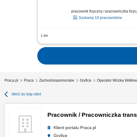
pracownik fizyczny / pracowniczka fizy
Szukamy 10 pracowników
1 dni
Jako operator/ operatorka wózka widłow
niespożywczych do sklepów Lidl w całej 
Praca.pl
Praca
Zachodniopomorskie
Gryfice
Operator Wózka Widłow
Wróć do listy ofert
Pracownik / Pracowniczka tran
Klient portalu Praca.pl
Gryfice