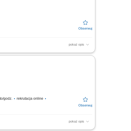
pokaż opis
e dostaw; Przygotowywanie towaru do
to/godz.
rekrutacja online
pokaż opis
let do poziomu 8 metrów; Przewożenie