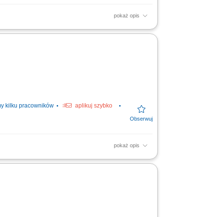
pokaż opis
o załadunku; Transport palet po magazynie
 System dwuzmianowy...
y kilku pracowników
aplikuj szybko
pokaż opis
i czołowymi. Bezpieczny transport
towywanie towarów do wysyłki...