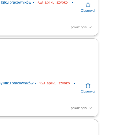
kilku pracowników
aplikuj szybko
pokaż opis
i materiałów na linię produkcyjną, realizacja
y kilku pracowników
aplikuj szybko
pokaż opis
nie części do wagonów kolejowych;