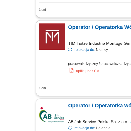
1 dni
Zadania: Kompletacja zamówień przy uż
oraz układanie ich na wysokości do 8
Operator / Operatorka 
TIM Tietze Industrie Montage G
relokacja do:
Niemcy
pracownik fizyczny / pracowniczka fizy
aplikuj bez CV
1 dni
Opis stanowiska: Prowadzenie prac pr
wewnętrzny, rozładunek dostaw oraz l
Operator / Operatorka w
AB Job Service Polska Sp. z o.o.
relokacja do:
Holandia