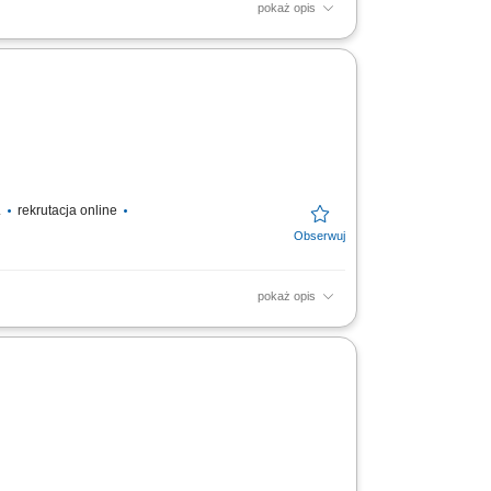
pokaż opis
onicznym, utrzymanie porządku na magazynie,
.
rekrutacja online
pokaż opis
ędzy strefami magazynu i chłodni,
anie zamówień zgodnie...