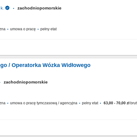
k.
zachodniopomorskie
czna
umowa o pracę
pełny etat
u - załadunek oraz rozładunek towarów dostarczanych do magazynu; Przyjmowani
ze na terenie magazynu logistycznego;
go / Operatorka Wózka Widłowego
zachodniopomorskie
czna
umowa o pracę tymczasową / agencyjna
pełny etat
63,00 - 70,00 zł
brut
 z widłami podwójnymi i zbieranie towarów; Lokowanie i wysokie składowanie pa