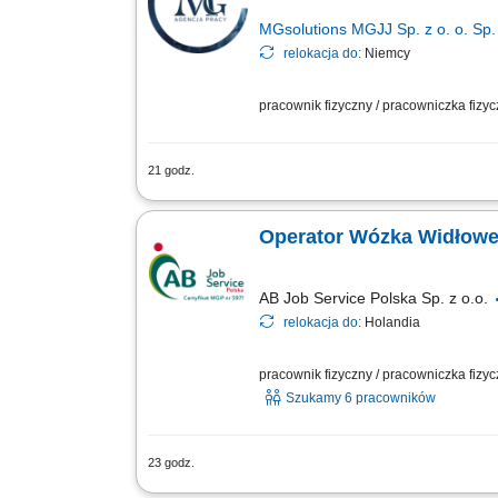
MGsolutions MGJJ Sp. z o. o. Sp. 
relokacja do:
Niemcy
pracownik fizyczny / pracowniczka fizy
21 godz.
Opis stanowiska Magazynowanie towar
dalszej wysyłki; Proste prace pomocnic
Operator Wózka Widłowe
AB Job Service Polska Sp. z o.o.
relokacja do:
Holandia
pracownik fizyczny / pracowniczka fizy
Szukamy 6 pracowników
23 godz.
Zadania: Prowadzenie wózka widłowego