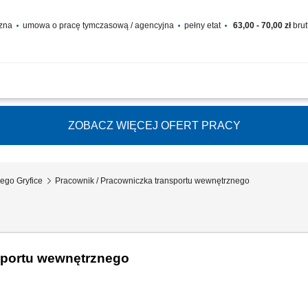
czna
umowa o pracę tymczasową / agencyjna
pełny etat
63,00 - 70,00 zł
brut
ego dołączysz do nowoczesnej firmy logistycznej, specjalizującej się w transporci
Europie (m.in. sprzęt ogrodowy, narzędzia, grille, trampoliny, akcesoria rowerowe).
ZOBACZ WIĘCEJ OFERT PRACY
ego Gryfice
Pracownik / Pracowniczka transportu wewnętrznego
sportu wewnętrznego