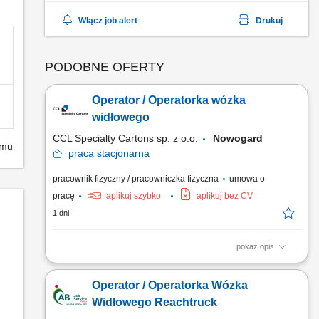
Włącz job alert
Drukuj
PODOBNE OFERTY
Operator / Operatorka wózka
widłowego
CCL Specialty Cartons sp. z o.o.
Nowogard
emu
praca
stacjonarna
pracownik fizyczny / pracowniczka fizyczna
umowa o
pracę
aplikuj szybko
aplikuj bez CV
1 dni
pokaż opis
Twój zakres obowiązków: rozładunki i załadunki towarów,
rejestracja danych o ruchach magazynowych w systemie
Operator / Operatorka Wózka
elektronicznym, utrzymanie porządku na magazynie, godziny
pracy: 6-14,10-18, poniedziałek-piątek.
Widłowego Reachtruck