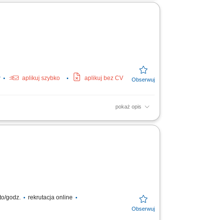
mianowy tryb pracy...
w
aplikuj szybko
aplikuj bez CV
pokaż opis
zyjęć i wydań, w tym sprawny rozładunek oraz
adunków w...
to/godz.
rekrutacja online