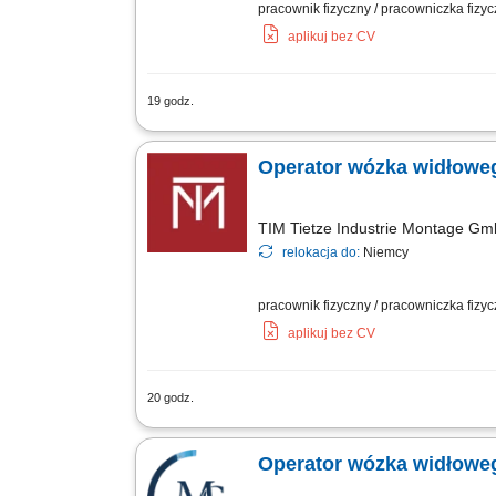
pracownik fizyczny / pracowniczka fizy
aplikuj bez CV
19 godz.
Opis stanowiska: obsługa wózka transpo
bieżących zadań magazynowych i logisty
Operator wózka widłoweg
TIM Tietze Industrie Montage G
relokacja do:
Niemcy
pracownik fizyczny / pracowniczka fizy
aplikuj bez CV
20 godz.
Zadania: obsługa wózków widłowych wy
załadunek i rozładunek towarów; przes
Operator wózka widłowe