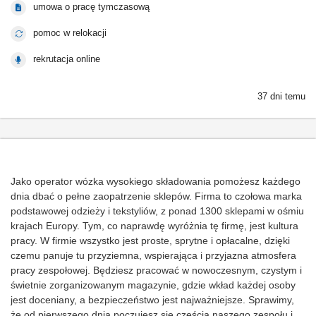
umowa o pracę tymczasową
pomoc w relokacji
rekrutacja online
37 dni temu
Jako operator wózka wysokiego składowania pomożesz każdego
dnia dbać o pełne zaopatrzenie sklepów. Firma to czołowa marka
podstawowej odzieży i tekstyliów, z ponad 1300 sklepami w ośmiu
krajach Europy. Tym, co naprawdę wyróżnia tę firmę, jest kultura
pracy. W firmie wszystko jest proste, sprytne i opłacalne, dzięki
czemu panuje tu przyziemna, wspierająca i przyjazna atmosfera
pracy zespołowej. Będziesz pracować w nowoczesnym, czystym i
świetnie zorganizowanym magazynie, gdzie wkład każdej osoby
jest doceniany, a bezpieczeństwo jest najważniejsze. Sprawimy,
że od pierwszego dnia poczujesz się częścią naszego zespołu i