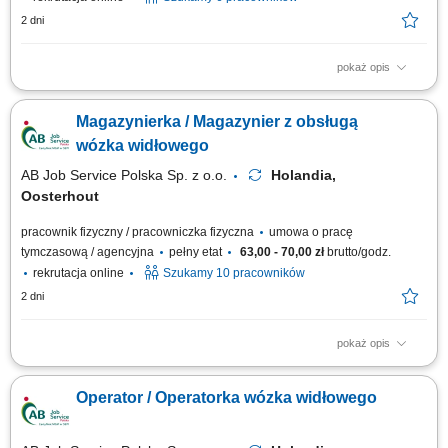
2 dni
pokaż opis
Zadania: Kompletacja zamówień przy użyciu wózka z widłami na dwie
palety; Przygotowywanie i zabezpieczanie towaru do załadunku;
Magazynierka / Magazynier z obsługą
Transport palet po magazynie oraz układanie ich na wysokości do 8
metrów; Realizacja pozostałych rutynowych zadań magazynowych;
wózka widłowego
Warunki pracy: System dwuzmianowy...
AB Job Service Polska Sp. z o.o.
Holandia,
Oosterhout
pracownik fizyczny / pracowniczka fizyczna
umowa o pracę
tymczasową / agencyjna
pełny etat
63,00 - 70,00 zł
brutto/godz.
rekrutacja online
Szukamy 10 pracowników
2 dni
pokaż opis
Czym będziesz się zajmować: Pobieraniem i kompletowaniem towarów
na długich widłach (dwie palety obok siebie) Bezpiecznym transportem
Operator / Operatorka wózka widłowego
wewnętrznym materiałów do stref załadunkowych; Piętrowaniem palet do
wysokości 8 metrów; Przygotowywaniem przesyłek do dalszej wysyłki;
Wspieraniem...