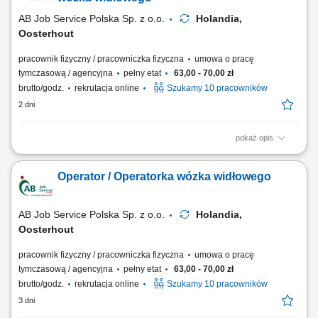
Warunki pracy: System dwuzmianowy...
AB Job Service Polska Sp. z o.o.
Holandia,
Oosterhout
pracownik fizyczny / pracowniczka fizyczna
umowa o pracę
tymczasową / agencyjna
pełny etat
63,00 - 70,00 zł
brutto/godz.
rekrutacja online
Szukamy 10 pracowników
2 dni
pokaż opis
Czym będziesz się zajmować: Pobieraniem i kompletowaniem towarów
na długich widłach (dwie palety obok siebie) Bezpiecznym transportem
Operator / Operatorka wózka widłowego
wewnętrznym materiałów do stref załadunkowych; Piętrowaniem palet
do wysokości 8 metrów; Przygotowywaniem przesyłek do dalszej
wysyłki; Wspieraniem...
AB Job Service Polska Sp. z o.o.
Holandia,
Oosterhout
pracownik fizyczny / pracowniczka fizyczna
umowa o pracę
tymczasową / agencyjna
pełny etat
63,00 - 70,00 zł
brutto/godz.
rekrutacja online
Szukamy 10 pracowników
3 dni