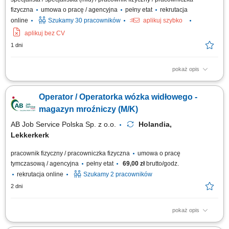
fizyczna
umowa o pracę / agencyjna
pełny etat
rekrutacja
online
Szukamy 30 pracowników
aplikuj szybko
aplikuj bez CV
1 dni
pokaż opis
Zakres obowiązków obsługiwać wózek typu reachtruck; transportować
towary na magazynie; układać produkty na regałach wysokiego
Operator / Operatorka wózka widłowego -
składowania; pobierać palety zgodnie z zapotrzebowaniem; dbać o
bezpieczeństwo i porządek na stanowisku pracy; współpracować z
magazyn mroźniczy (M/K)
zespołem magazynowym;
AB Job Service Polska Sp. z o.o.
Holandia,
Lekkerkerk
pracownik fizyczny / pracowniczka fizyczna
umowa o pracę
tymczasową / agencyjna
pełny etat
69,00 zł
brutto/godz.
rekrutacja online
Szukamy 2 pracowników
2 dni
pokaż opis
Firma działająca w obszarze magazynowania i logistyki. Przedsiębiorstwo