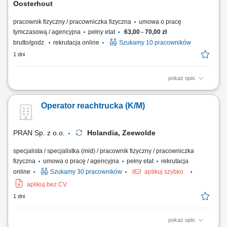
Oosterhout
pracownik fizyczny / pracowniczka fizyczna
umowa o pracę
tymczasową / agencyjna
pełny etat
63,00 - 70,00 zł
brutto/godz.
rekrutacja online
Szukamy 10 pracowników
1 dni
pokaż opis
Jako operator/ operatorka wózka widłowego dołączysz do nowoczesnej
firmy logistycznej, specjalizującej się w transporcie intermodalnym oraz
Operator reachtrucka (K/M)
dystrybucji artykułów niespożywczych do sklepów Lidl w całej Europie
(m.in. sprzęt ogrodowy, narzędzia, grille, trampoliny, akcesoria
rowerowe)....
PRAN Sp. z o.o.
Holandia, Zeewolde
specjalista / specjalistka (mid) / pracownik fizyczny / pracowniczka
fizyczna
umowa o pracę / agencyjna
pełny etat
rekrutacja
online
Szukamy 30 pracowników
aplikuj szybko
aplikuj bez CV
1 dni
pokaż opis