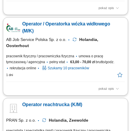
pokaż opis
Zadania: Prowadzenie wózka widłowego z widłami podwójnymi i
zbieranie towarów; Lokowanie i wysokie składowanie palet do poziomu 8
Operator / Operatorka wózka widłowego
metrów; Przewożenie ładunków do strefy wywozu bez ryzyka ich
uszkodzenia; Pomoc przy standardowych pracach na hali; Warunki pracy:
(M/K)
Dwuzmianowy tryb pracy...
AB Job Service Polska Sp. z o.o.
Holandia,
Oosterhout
pracownik fizyczny / pracowniczka fizyczna
umowa o pracę
tymczasową / agencyjna
pełny etat
63,00 - 70,00 zł
brutto/godz.
rekrutacja online
Szukamy 10 pracowników
1 dni
pokaż opis
Jako operator/ operatorka wózka widłowego dołączysz do nowoczesnej
firmy logistycznej, specjalizującej się w transporcie intermodalnym oraz
Operator reachtrucka (K/M)
dystrybucji artykułów niespożywczych do sklepów Lidl w całej Europie
(m.in. sprzęt ogrodowy, narzędzia, grille, trampoliny, akcesoria
rowerowe)....
PRAN Sp. z o.o.
Holandia, Zeewolde
specjalista / specjalistka (mid) / pracownik fizyczny / pracowniczka