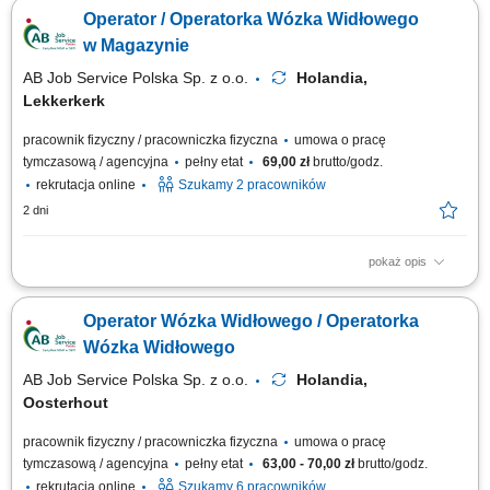
zajmuje się składowaniem towarów, obsługą zamówień oraz dystrybucją
Operator / Operatorka Wózka Widłowego
produktów do klientów. Magazyn jest przystosowany do sprawnej obsługi
procesów logistycznych i zapewnia terminową realizację wysyłek. Firma...
w Magazynie
AB Job Service Polska Sp. z o.o.
Holandia,
Lekkerkerk
pracownik fizyczny / pracowniczka fizyczna
umowa o pracę
tymczasową / agencyjna
pełny etat
69,00 zł
brutto/godz.
rekrutacja online
Szukamy 2 pracowników
2 dni
pokaż opis
Opis stanowiska transport produktów spożywczych przy użyciu wózków
widłowych, odkładanie palet na regały wysokiego składowania, obsługa
Operator Wózka Widłowego / Operatorka
załadunków oraz rozładunków samochodów ciężarowych, kompletacja
zamówień przygotowywanych do wysyłki, rozmieszczanie towarów
Wózka Widłowego
zgodnie z...
AB Job Service Polska Sp. z o.o.
Holandia,
Oosterhout
pracownik fizyczny / pracowniczka fizyczna
umowa o pracę
tymczasową / agencyjna
pełny etat
63,00 - 70,00 zł
brutto/godz.
rekrutacja online
Szukamy 6 pracowników