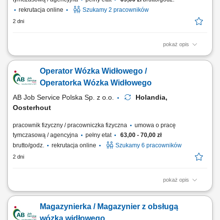
rekrutacja online
Szukamy 2 pracowników
2 dni
pokaż opis
Opis stanowiska transport produktów spożywczych przy użyciu wózków
widłowych, odkładanie palet na regały wysokiego składowania, obsługa
Operator Wózka Widłowego /
załadunków oraz rozładunków samochodów ciężarowych, kompletacja
zamówień przygotowywanych do wysyłki, rozmieszczanie towarów
Operatorka Wózka Widłowego
zgodnie z...
AB Job Service Polska Sp. z o.o.
Holandia,
Oosterhout
pracownik fizyczny / pracowniczka fizyczna
umowa o pracę
tymczasową / agencyjna
pełny etat
63,00 - 70,00 zł
brutto/godz.
rekrutacja online
Szukamy 6 pracowników
2 dni
pokaż opis
Zadania: Kompletacja zamówień przy użyciu wózka z widłami na dwie
palety; Przygotowywanie i zabezpieczanie towaru do załadunku;
Magazynierka / Magazynier z obsługą
Transport palet po magazynie oraz układanie ich na wysokości do 8
metrów; Realizacja pozostałych rutynowych zadań magazynowych;
wózka widłowego