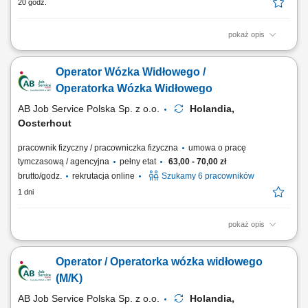
20 godz.
pokaż opis
Opis stanowiska obsługa wózków widłowych typu reachtruck oraz
heftruck, transport palet z produktami spożywczymi pomiędzy strefami
Operator Wózka Widłowego /
magazynu i chłodni, rozmieszczanie towarów na regałach wysokiego
składowania, załadunek i rozładunek pojazdów dostawczych,
Operatorka Wózka Widłowego
kompletowanie zamówień zgodnie...
AB Job Service Polska Sp. z o.o.
Holandia,
Oosterhout
pracownik fizyczny / pracowniczka fizyczna
umowa o pracę
tymczasową / agencyjna
pełny etat
63,00 - 70,00 zł
brutto/godz.
rekrutacja online
Szukamy 6 pracowników
1 dni
pokaż opis
Zadania: Prowadzenie wózka widłowego z widłami podwójnymi i
zbieranie towarów; Lokowanie i wysokie składowanie palet do poziomu
Operator / Operatorka wózka widłowego
8 metrów; Przewożenie ładunków do strefy wywozu bez ryzyka ich
uszkodzenia; Pomoc przy standardowych pracach na hali; Warunki
(M/K)
pracy: Dwuzmianowy tryb pracy...
AB Job Service Polska Sp. z o.o.
Holandia,