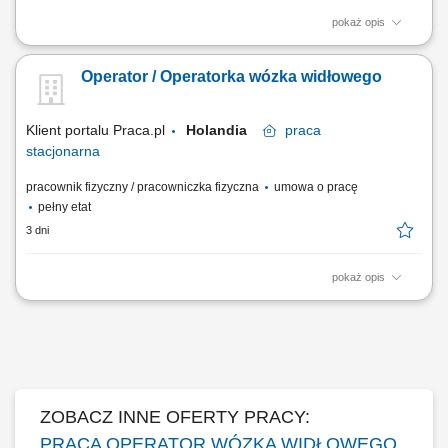
pokaż opis
Zadania na stanowisku: Kompletowanie zamówień wózkiem widłowym
z długimi widłami (obsługa 2 palet jednocześnie) Układanie palet w
Operator / Operatorka wózka widłowego
stosy do wysokości 8 metrów (poziom 3 palet) Przygotowywanie towaru
do wysyłki w wyznaczonych strefach magazynowych; Bezinwazyjny
przewóz asortymentu z...
Klient portalu Praca.pl
Holandia
praca
stacjonarna
pracownik fizyczny / pracowniczka fizyczna
umowa o pracę
pełny etat
3 dni
pokaż opis
Praca jako operator wózka widłowego Reachtruck na magazynie w
Holandii. Obsługa sprzętu magazynowego oraz transport wewnętrzny
towarów. Wykonywanie dodatkowych prac wspierających
funkcjonowanie magazynu.
ZOBACZ INNE OFERTY PRACY:
PRACA OPERATOR WÓZKA WIDŁOWEGO