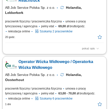
Reachtruck
AB Job Service Polska Sp. z o.o.
Holandia,
Lekkerkerk
pracownik fizyczny / pracowniczka fizyczna
umowa o pracę
tymczasową / agencyjna
pełny etat
69,00 zł
brutto/godz.
rekrutacja online
Szukamy 2 pracowników
20 godz.
pokaż opis
Opis stanowiska obsługa wózków widłowych typu reachtruck oraz
heftruck, transport palet z produktami spożywczymi pomiędzy strefami
Operator Wózka Widłowego / Operatorka
magazynu i chłodni, rozmieszczanie towarów na regałach wysokiego
składowania, załadunek i rozładunek pojazdów dostawczych,
Wózka Widłowego
kompletowanie zamówień zgodnie...
AB Job Service Polska Sp. z o.o.
Holandia,
Oosterhout
pracownik fizyczny / pracowniczka fizyczna
umowa o pracę
tymczasową / agencyjna
pełny etat
63,00 - 70,00 zł
brutto/godz.
rekrutacja online
Szukamy 6 pracowników
1 dni