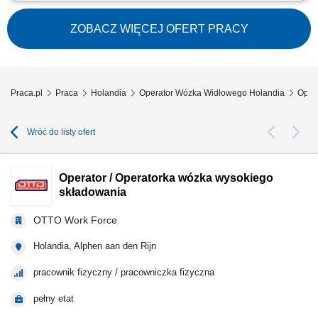
Praca jako operator wózka widłowego Reachtruck na magazynie w
Holandii. Obsługa sprzętu magazynowego oraz transport wewnętrzny
towarów. Wykonywanie dodatkowych prac wspierających funkcjonowanie
ZOBACZ WIĘCEJ OFERT PRACY
magazynu.
Praca.pl
Praca
Holandia
Operator Wózka Widłowego Holandia
Oper
Wróć do listy ofert
Operator / Operatorka wózka wysokiego
składowania
OTTO Work Force
Holandia, Alphen aan den Rijn
pracownik fizyczny / pracowniczka fizyczna
pełny etat