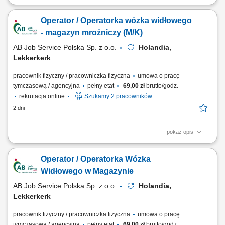
Zakres obowiązków obsługiwać wózek typu reachtruck; transportować
towary na magazynie; układać produkty na regałach wysokiego
Operator / Operatorka wózka widłowego
składowania; pobierać palety zgodnie z zapotrzebowaniem; dbać o
bezpieczeństwo i porządek na stanowisku pracy; współpracować z
- magazyn mroźniczy (M/K)
zespołem magazynowym;
AB Job Service Polska Sp. z o.o.
Holandia,
Lekkerkerk
pracownik fizyczny / pracowniczka fizyczna
umowa o pracę
tymczasową / agencyjna
pełny etat
69,00 zł
brutto/godz.
rekrutacja online
Szukamy 2 pracowników
2 dni
pokaż opis
Firma działająca w obszarze magazynowania i logistyki.
Przedsiębiorstwo zajmuje się składowaniem towarów, obsługą
Operator / Operatorka Wózka
zamówień oraz dystrybucją produktów do klientów. Magazyn jest
przystosowany do sprawnej obsługi procesów logistycznych i zapewnia
Widłowego w Magazynie
terminową realizację wysyłek. Firma...
AB Job Service Polska Sp. z o.o.
Holandia,
Lekkerkerk
pracownik fizyczny / pracowniczka fizyczna
umowa o pracę
tymczasową / agencyjna
pełny etat
69,00 zł
brutto/godz.