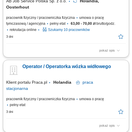
AB Job Service Polska Sp. z o.o.
Holandia,
Oosterhout
pracownik fizyczny / pracowniczka fizyczna
umowa o pracę
tymczasową / agencyjna
pełny etat
63,00 - 70,00 zł
brutto/godz.
rekrutacja online
Szukamy 10 pracowników
3 dni
pokaż opis
Zadania na stanowisku: Kompletowanie zamówień wózkiem widłowym z
długimi widłami (obsługa 2 palet jednocześnie) Układanie palet w stosy
Operator / Operatorka wózka widłowego
do wysokości 8 metrów (poziom 3 palet) Przygotowywanie towaru do
wysyłki w wyznaczonych strefach magazynowych; Bezinwazyjny przewóz
asortymentu z...
Klient portalu Praca.pl
Holandia
praca
stacjonarna
pracownik fizyczny / pracowniczka fizyczna
umowa o pracę
pełny etat
3 dni
pokaż opis