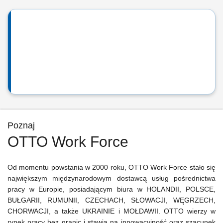
Poznaj
OTTO Work Force
Od momentu powstania w 2000 roku, OTTO Work Force stało się
największym międzynarodowym dostawcą usług pośrednictwa
pracy w Europie, posiadającym biura w HOLANDII, POLSCE,
BUŁGARII, RUMUNII, CZECHACH, SŁOWACJI, WĘGRZECH,
CHORWACJI, a także UKRAINIE i MOŁDAWII. OTTO wierzy w
rynek pracy bez granic i stawia na innowacyjność oraz szacunek