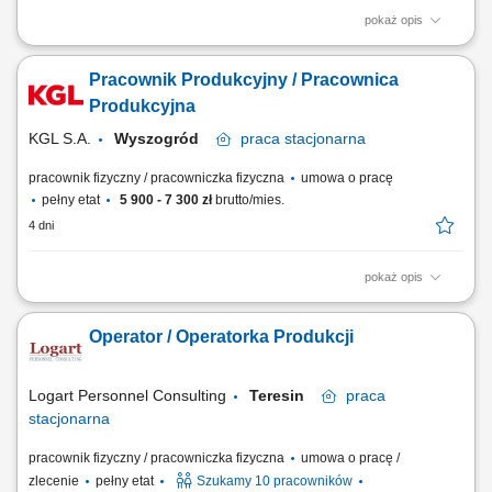
pokaż opis
Twój podstawowy zakres obowiązków: wsparcie procesu produkcji
poprzez wykonywaniu prac okołoprodukcyjnych (m.in. paletowanie,
Pracownik Produkcyjny / Pracownica
owijanie kartonów, pakowanie oraz znakowanie/etykietowanie wyrobu
gotowego, dbanie o czystość maszyn) dbałość o estetykę pakowania
Produkcyjna
wyrobów; zapewnienie porządku...
KGL S.A.
Wyszogród
praca
stacjonarna
pracownik fizyczny / pracowniczka fizyczna
umowa o pracę
pełny etat
5 900 - 7 300 zł
brutto/mies.
4 dni
pokaż opis
Twoje Zadania Wsparcie procesu produkcji poprzez wykonywanie prac
okołoprodukcyjnych (m.in. paletowanie, owijanie, etykietowanie
Operator / Operatorka Produkcji
wyrobów gotowych). Dbałość o estetykę pakowania produktów i
zapewnienie porządku na stanowisku pracy. Dbanie o czystość maszyn
i urządzeń. Możliwość awansu...
Logart Personnel Consulting
Teresin
praca
stacjonarna
pracownik fizyczny / pracowniczka fizyczna
umowa o pracę /
zlecenie
pełny etat
Szukamy 10 pracowników