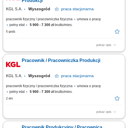
Produkcji
KGL S.A.
Wyszogród
praca
stacjonarna
pracownik fizyczny / pracowniczka fizyczna
umowa o pracę
pełny etat
5 900 - 7 300 zł
brutto/mies.
5 godz.
pokaż opis
Opis stanowiska Wsparcie procesu produkcji: paletowanie, owijanie
kartonów, znakowanie/etykietowanie, dbanie o czystość maszyn, Dbałość
Pracownik / Pracowniczka Produkcji
o estetykę pakowania wyrobów, Zapewnienie porządku na stanowisku
pracy, Po przeszkoleniu i awansie – obsługa maszyn produkcyjnych.
KGL S.A.
Wyszogród
praca
stacjonarna
pracownik fizyczny / pracowniczka fizyczna
umowa o pracę
pełny etat
5 900 - 7 300 zł
brutto/mies.
2 dni
pokaż opis
Twój podstawowy zakres obowiązków: wsparcie procesu produkcji
poprzez wykonywaniu prac okołoprodukcyjnych (m.in. paletowanie,
Pracownik Produkcyjny / Pracownica