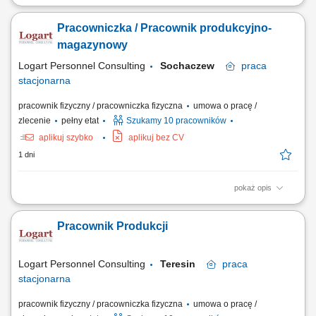
Zakres obowiązków: Obsługa maszyn i urządzeń na linii produkcyjnej;
Montaż, pakowanie oraz kontrolowanie jakości produktów;
Pracowniczka / Pracownik produkcyjno-
Przyjmowanie, kompletowanie i wydawanie towarów; Prawidłowe
rozmieszczanie asortymentu w strefie magazynu; Dbanie o porządek i
magazynowy
czystość na stanowisku pracy;
Logart Personnel Consulting
Sochaczew
praca
stacjonarna
pracownik fizyczny / pracowniczka fizyczna
umowa o pracę /
zlecenie
pełny etat
Szukamy 10 pracowników
aplikuj szybko
aplikuj bez CV
1 dni
pokaż opis
Zakres obowiązków: Obsługa maszyn i urządzeń na linii produkcyjnej;
Montaż, pakowanie oraz kontrolowanie jakości produktów;
Pracownik Produkcji
Przyjmowanie, kompletowanie i wydawanie towarów; Prawidłowe
rozmieszczanie asortymentu w strefie magazynu; Dbanie o porządek i
czystość na stanowisku pracy;
Logart Personnel Consulting
Teresin
praca
stacjonarna
pracownik fizyczny / pracowniczka fizyczna
umowa o pracę /