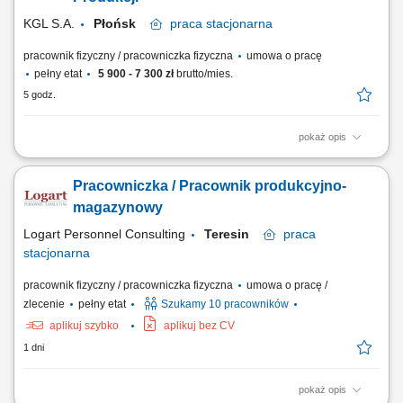
stanowisku pracy....
KGL S.A.
Płońsk
praca
stacjonarna
pracownik fizyczny / pracowniczka fizyczna
umowa o pracę
pełny etat
5 900 - 7 300 zł
brutto/mies.
5 godz.
pokaż opis
Opis stanowiska Wsparcie procesu produkcji: paletowanie, owijanie
kartonów, znakowanie/etykietowanie, dbanie o czystość maszyn,
Pracowniczka / Pracownik produkcyjno-
Dbałość o estetykę pakowania wyrobów, Zapewnienie porządku na
stanowisku pracy, Po przeszkoleniu i awansie – obsługa maszyn
magazynowy
produkcyjnych.
Logart Personnel Consulting
Teresin
praca
stacjonarna
pracownik fizyczny / pracowniczka fizyczna
umowa o pracę /
zlecenie
pełny etat
Szukamy 10 pracowników
aplikuj szybko
aplikuj bez CV
1 dni
pokaż opis