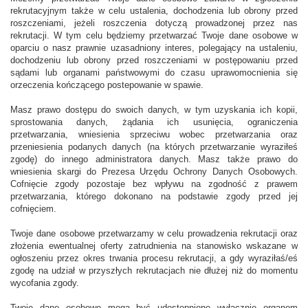
rekrutacyjnym także w celu ustalenia, dochodzenia lub obrony przed
roszczeniami, jeżeli roszczenia dotyczą prowadzonej przez nas
rekrutacji. W tym celu będziemy przetwarzać Twoje dane osobowe w
oparciu o nasz prawnie uzasadniony interes, polegający na ustaleniu,
dochodzeniu lub obrony przed roszczeniami w postępowaniu przed
sądami lub organami państwowymi do czasu uprawomocnienia się
orzeczenia kończącego postepowanie w spawie.
Masz prawo dostępu do swoich danych, w tym uzyskania ich kopii,
sprostowania danych, żądania ich usunięcia, ograniczenia
przetwarzania, wniesienia sprzeciwu wobec przetwarzania oraz
przeniesienia podanych danych (na których przetwarzanie wyraziłeś
zgodę) do innego administratora danych. Masz także prawo do
wniesienia skargi do Prezesa Urzędu Ochrony Danych Osobowych.
Cofnięcie zgody pozostaje bez wpływu na zgodność z prawem
przetwarzania, którego dokonano na podstawie zgody przed jej
cofnięciem.
Twoje dane osobowe przetwarzamy w celu prowadzenia rekrutacji oraz
złożenia ewentualnej oferty zatrudnienia na stanowisko wskazane w
ogłoszeniu przez okres trwania procesu rekrutacji, a gdy wyraziłaś/eś
zgodę na udział w przyszłych rekrutacjach nie dłużej niż do momentu
wycofania zgody.