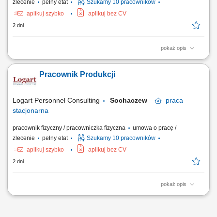
zlecenie
pełny etat
Szukamy 10 pracowników
aplikuj szybko
aplikuj bez CV
2 dni
pokaż opis
Opis stanowiska: Wykonywanie prac związanych z bieżącą produkcją;
Obsługa maszyn i urządzeń produkcyjnych; Kontrola jakości
Pracownik Produkcji
wytwarzanych produktów; Montaż produktów; Dbanie o porządek i
bezpieczeństwo na stanowisku pracy; Współpraca z pozostałymi
działami firmy;
Logart Personnel Consulting
Sochaczew
praca
stacjonarna
pracownik fizyczny / pracowniczka fizyczna
umowa o pracę /
zlecenie
pełny etat
Szukamy 10 pracowników
aplikuj szybko
aplikuj bez CV
2 dni
pokaż opis
Opis stanowiska: Wykonywanie prac związanych z bieżącą produkcją;
Obsługa maszyn i urządzeń produkcyjnych; Kontrola jakości
wytwarzanych produktów; Montaż produktów; Dbanie o porządek i