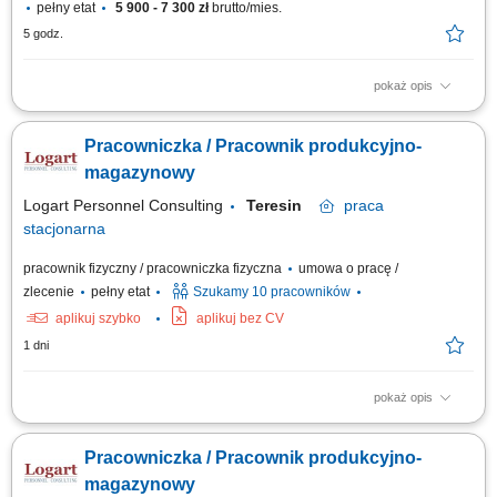
pełny etat
5 900 - 7 300 zł
brutto/mies.
5 godz.
pokaż opis
Opis stanowiska Wsparcie procesu produkcji: paletowanie, owijanie
kartonów, znakowanie/etykietowanie, dbanie o czystość maszyn, Dbałość
Pracowniczka / Pracownik produkcyjno-
o estetykę pakowania wyrobów, Zapewnienie porządku na stanowisku
pracy, Po przeszkoleniu i awansie – obsługa maszyn produkcyjnych.
magazynowy
Logart Personnel Consulting
Teresin
praca
stacjonarna
pracownik fizyczny / pracowniczka fizyczna
umowa o pracę /
zlecenie
pełny etat
Szukamy 10 pracowników
aplikuj szybko
aplikuj bez CV
1 dni
pokaż opis
Zakres obowiązków: Obsługa maszyn i urządzeń na linii produkcyjnej;
Montaż, pakowanie oraz kontrolowanie jakości produktów; Przyjmowanie,
Pracowniczka / Pracownik produkcyjno-
kompletowanie i wydawanie towarów; Prawidłowe rozmieszczanie
asortymentu w strefie magazynu; Dbanie o porządek i czystość na
magazynowy