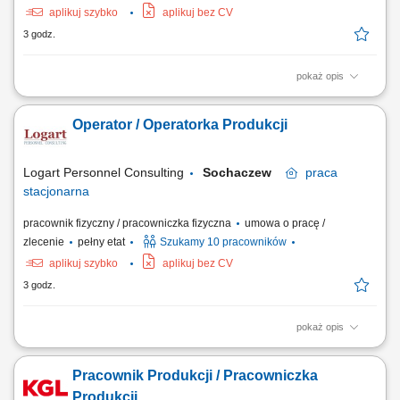
aplikuj szybko
aplikuj bez CV
3 godz.
pokaż opis
Opis stanowiska Realizacja zadań związanych z bieżącym procesem
produkcyjnym. Obsługa maszyn i urządzeń zgodnie z obowiązującymi
Operator / Operatorka Produkcji
instrukcjami. Montaż elementów oraz kontrola jakości gotowych
wyrobów. Dbanie o prawidłowy przebieg produkcji oraz porządek na
stanowisku pracy....
Logart Personnel Consulting
Sochaczew
praca
stacjonarna
pracownik fizyczny / pracowniczka fizyczna
umowa o pracę /
zlecenie
pełny etat
Szukamy 10 pracowników
aplikuj szybko
aplikuj bez CV
3 godz.
pokaż opis
Opis stanowiska Realizacja zadań związanych z bieżącym procesem
produkcyjnym. Obsługa maszyn i urządzeń zgodnie z obowiązującymi
Pracownik Produkcji / Pracowniczka
instrukcjami. Montaż elementów oraz kontrola jakości gotowych
wyrobów. Dbanie o prawidłowy przebieg produkcji oraz porządek na
Produkcji