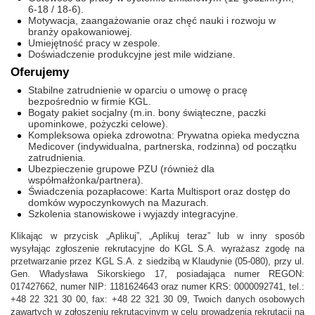
6-18 / 18-6).
Motywacja, zaangażowanie oraz chęć nauki i rozwoju w
branży opakowaniowej.
Umiejętność pracy w zespole.
Doświadczenie produkcyjne jest mile widziane.
Oferujemy
Stabilne zatrudnienie w oparciu o umowę o pracę
bezpośrednio w firmie KGL.
Bogaty pakiet socjalny (m.in. bony świąteczne, paczki
upominkowe, pożyczki celowe).
Kompleksowa opieka zdrowotna: Prywatna opieka medyczna
Medicover (indywidualna, partnerska, rodzinna) od początku
zatrudnienia.
Ubezpieczenie grupowe PZU (również dla
współmałżonka/partnera).
Świadczenia pozapłacowe: Karta Multisport oraz dostęp do
domków wypoczynkowych na Mazurach.
Szkolenia stanowiskowe i wyjazdy integracyjne.
Klikając w przycisk „Aplikuj”, „Aplikuj teraz” lub w inny sposób
wysyłając zgłoszenie rekrutacyjne do KGL S.A. wyrażasz zgodę na
przetwarzanie przez KGL S.A. z siedzibą w Klaudynie (05-080), przy ul.
Gen. Władysława Sikorskiego 17, posiadająca numer REGON:
017427662, numer NIP: 1181624643 oraz numer KRS: 0000092741, tel.:
+48 22 321 30 00, fax: +48 22 321 30 09, Twoich danych osobowych
zawartych w zgłoszeniu rekrutacyjnym w celu prowadzenia rekrutacji na