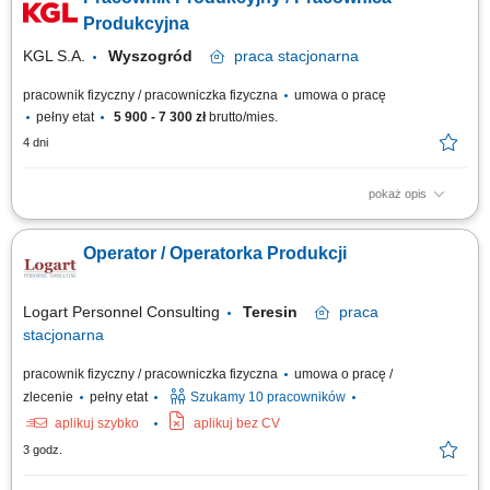
owijanie kartonów, pakowanie oraz znakowanie/etykietowanie wyrobu
gotowego, dbanie o czystość maszyn) dbałość o estetykę pakowania
Produkcyjna
wyrobów; zapewnienie porządku...
KGL S.A.
Wyszogród
praca
stacjonarna
pracownik fizyczny / pracowniczka fizyczna
umowa o pracę
pełny etat
5 900 - 7 300 zł
brutto/mies.
4 dni
pokaż opis
Twoje Zadania Wsparcie procesu produkcji poprzez wykonywanie prac
okołoprodukcyjnych (m.in. paletowanie, owijanie, etykietowanie wyrobów
Operator / Operatorka Produkcji
gotowych). Dbałość o estetykę pakowania produktów i zapewnienie
porządku na stanowisku pracy. Dbanie o czystość maszyn i urządzeń.
Możliwość awansu...
Logart Personnel Consulting
Teresin
praca
stacjonarna
pracownik fizyczny / pracowniczka fizyczna
umowa o pracę /
zlecenie
pełny etat
Szukamy 10 pracowników
aplikuj szybko
aplikuj bez CV
3 godz.