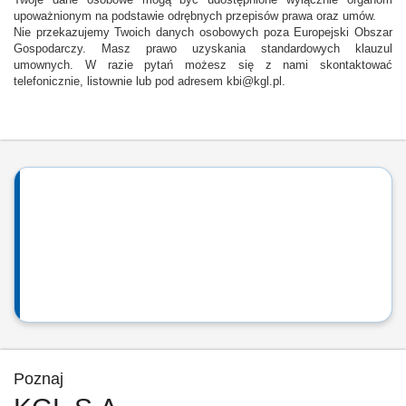
Twoje dane osobowe mogą być udostępnione wyłącznie organom
upoważnionym na podstawie odrębnych przepisów prawa oraz umów.
Nie przekazujemy Twoich danych osobowych poza Europejski Obszar
Gospodarczy. Masz prawo uzyskania standardowych klauzul
umownych. W razie pytań możesz się z nami skontaktować
telefonicznie, listownie lub pod adresem kbi@kgl.pl.
Poznaj