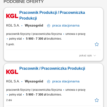
PODOBNE OFERTY
Pracownik Produkcji / Pracowniczka
Produkcji
KGL S.A.
Wyszogród
praca
stacjonarna
pracownik fizyczny / pracowniczka fizyczna
umowa o pracę
pełny etat
5 900 - 7 300 zł
brutto/mies.
5 godz.
pokaż opis
Opis stanowiska Wsparcie procesu produkcji: paletowanie, owijanie
kartonów, znakowanie/etykietowanie, dbanie o czystość maszyn,
Pracownik / Pracowniczka Produkcji
Dbałość o estetykę pakowania wyrobów, Zapewnienie porządku na
stanowisku pracy, Po przeszkoleniu i awansie – obsługa maszyn
produkcyjnych.
KGL S.A.
Wyszogród
praca
stacjonarna
pracownik fizyczny / pracowniczka fizyczna
umowa o pracę
pełny etat
5 900 - 7 300 zł
brutto/mies.
2 dni