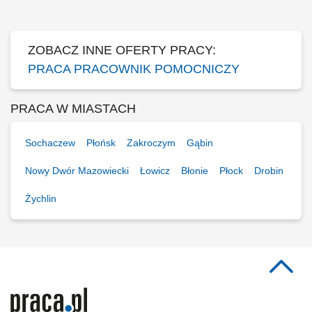
bezpieczeństwo na stanowisku pracy; Współpraca z pozostałymi
działami firmy;
ZOBACZ INNE OFERTY PRACY:
PRACA PRACOWNIK POMOCNICZY
PRACA W MIASTACH
Sochaczew
Płońsk
Zakroczym
Gąbin
Nowy Dwór Mazowiecki
Łowicz
Błonie
Płock
Drobin
Żychlin