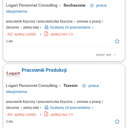
stanowisku pracy;
Logart Personnel Consulting
Sochaczew
praca
stacjonarna
pracownik fizyczny / pracowniczka fizyczna
umowa o pracę /
zlecenie
pełny etat
Szukamy 10 pracowników
aplikuj szybko
aplikuj bez CV
1 dni
pokaż opis
Zakres obowiązków: Obsługa maszyn i urządzeń na linii produkcyjnej;
Montaż, pakowanie oraz kontrolowanie jakości produktów; Przyjmowanie,
Pracownik Produkcji
kompletowanie i wydawanie towarów; Prawidłowe rozmieszczanie
asortymentu w strefie magazynu; Dbanie o porządek i czystość na
stanowisku pracy;
Logart Personnel Consulting
Teresin
praca
stacjonarna
pracownik fizyczny / pracowniczka fizyczna
umowa o pracę /
zlecenie
pełny etat
Szukamy 10 pracowników
aplikuj szybko
aplikuj bez CV
2 dni