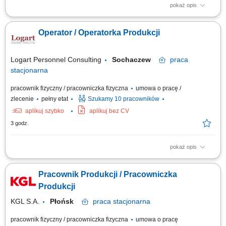
pokaż opis
Opis stanowiska Realizacja zadań związanych z bieżącym procesem
produkcyjnym. Obsługa maszyn i urządzeń zgodnie z obowiązującymi
Operator / Operatorka Produkcji
instrukcjami. Montaż elementów oraz kontrola jakości gotowych wyrobów.
Dbanie o prawidłowy przebieg produkcji oraz porządek na stanowisku
pracy....
Logart Personnel Consulting
Sochaczew
praca
stacjonarna
pracownik fizyczny / pracowniczka fizyczna
umowa o pracę /
zlecenie
pełny etat
Szukamy 10 pracowników
aplikuj szybko
aplikuj bez CV
3 godz.
pokaż opis
Opis stanowiska Realizacja zadań związanych z bieżącym procesem
produkcyjnym. Obsługa maszyn i urządzeń zgodnie z obowiązującymi
Pracownik Produkcji / Pracowniczka
instrukcjami. Montaż elementów oraz kontrola jakości gotowych wyrobów.
Dbanie o prawidłowy przebieg produkcji oraz porządek na stanowisku
Produkcji
pracy....
KGL S.A.
Płońsk
praca
stacjonarna
pracownik fizyczny / pracowniczka fizyczna
umowa o pracę