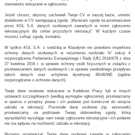
stanowisko wskazane w ogłoszeniu.
Jeżeli chcesz, abyśmy zachowali Twoje CV w naszej bazie, umieść
dodatkowo w CV następującą zgodę: „Wyrażam zgodę na przetwarzanie
przez KGL S.A. danych osobowych zawartych w moim zgłoszeniu
rekrutacyjnym dla celów przyszłych rekrutacji”. W każdym czasie
możesz cofnąć zgodę, kontaktu
W spółce KGL S.A. z siedzibą w Klaudynie nie powołano inspektora
ochrony danych osobowych w rozumieniu rozdziału IV sekcji 4
rozporządzenia Parlamentu Europejskiego i Rady (UE) 2016/679 z dnia
27 kwietnia 2016 r. w sprawie ochrony osób fizycznych w związku z
przetwarzaniem danych osobowych i w sprawie swobodnego przepływu
takich danych oraz uchylenia dyrektywy 95/46/WE (ogólne
rozporządzenie o ochronie danych).
Twoje dane osobowe wskazane w Kodeksie Pracy lub w innych
ustawach szczegółowych (według wymogów ogłoszenia), przetwarzamy
w oparciu o przepisy prawa i ich podanie jest konieczne do wzięcia
udziału w rekrutacji. Pozostałe dane osobowe (np. wizerunek)
przetwarzamy na podstawie Twojej dobrowolnej zgody, którą
wyraziłaś/eś wysyłając nam swoje zgłoszenie rekrutacyjne i ich podanie
nie ma wpływu na możliwość udziału w rekrutacji.
Możemy przetwarzać Twoje dane osobowe zawarte w zgłoszeniu