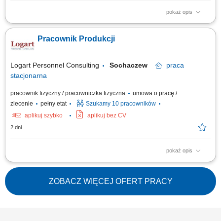
pokaż opis
Opis stanowiska: Wykonywanie prac związanych z bieżącą produkcją;
Obsługa maszyn i urządzeń produkcyjnych; Kontrola jakości
Pracownik Produkcji
wytwarzanych produktów; Montaż produktów; Dbanie o porządek i
bezpieczeństwo na stanowisku pracy; Współpraca z pozostałymi działami
firmy;
Logart Personnel Consulting
Sochaczew
praca
stacjonarna
pracownik fizyczny / pracowniczka fizyczna
umowa o pracę /
zlecenie
pełny etat
Szukamy 10 pracowników
aplikuj szybko
aplikuj bez CV
2 dni
pokaż opis
Opis stanowiska: Wykonywanie prac związanych z bieżącą produkcją;
Obsługa maszyn i urządzeń produkcyjnych; Kontrola jakości
wytwarzanych produktów; Montaż produktów; Dbanie o porządek i
ZOBACZ WIĘCEJ OFERT PRACY
bezpieczeństwo na stanowisku pracy; Współpraca z pozostałymi działami
firmy;