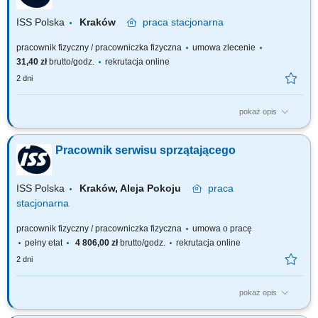
ISS Polska
Kraków
praca
stacjonarna
pracownik fizyczny / pracowniczka fizyczna
umowa zlecenie
31,40 zł
brutto/godz.
rekrutacja online
2 dni
pokaż opis
Zakres obowiązków: Praca na zastępstwa. Sprzątanie kuchni, biura,
części wspólnych; Sprzątanie toalet; Mycie podłóg; Mycie ekspresów;
Pracownik serwisu sprzątającego
Inne prace porządkowe zlecone przez przełożonego;
ISS Polska
Kraków, Aleja Pokoju
praca
stacjonarna
pracownik fizyczny / pracowniczka fizyczna
umowa o pracę
pełny etat
4 806,00 zł
brutto/godz.
rekrutacja online
2 dni
pokaż opis
Zakres obowiązków: Sprzątanie kuchni, biura, części wspólnych;