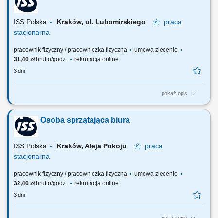
ISS Polska
Kraków, ul. Lubomirskiego
praca
stacjonarna
pracownik fizyczny / pracowniczka fizyczna
umowa zlecenie
31,40 zł
brutto/godz.
rekrutacja online
3 dni
pokaż opis
Zakres obowiązków: Sprzątanie kuchni, biura, części wspólnych;
Sprzątanie toalet; Mycie podłóg; Mycie ekspresów; Inne prace
Osoba sprzątająca biura
porządkowe zlecone przez przełożonego;
ISS Polska
Kraków, Aleja Pokoju
praca
stacjonarna
pracownik fizyczny / pracowniczka fizyczna
umowa zlecenie
32,40 zł
brutto/godz.
rekrutacja online
3 dni
pokaż opis