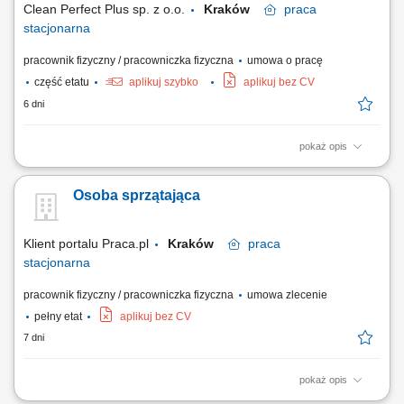
Clean Perfect Plus sp. z o.o.
Kraków
praca
stacjonarna
pracownik fizyczny / pracowniczka fizyczna
umowa o pracę
część etatu
aplikuj szybko
aplikuj bez CV
6 dni
pokaż opis
Zakres obowiązków: Codzienne utrzymywanie czystości w obiekcie.
Odkurzanie, zamiatanie oraz mycie różnego rodzaju podłóg.
Osoba sprzątająca
Opróżnianie koszy na śmieci i właściwa segregacja odpadów.
Uzupełnianie środków higienicznych oraz materiałów eksploatacyjnych.
Dbanie o czystość i...
Klient portalu Praca.pl
Kraków
praca
stacjonarna
pracownik fizyczny / pracowniczka fizyczna
umowa zlecenie
pełny etat
aplikuj bez CV
7 dni
pokaż opis
Kompleksowe dbanie o czystość, ład i estetyczny wygląd wyznaczonych