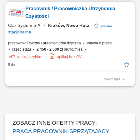
stref na terenie nowoczesnego kompleksu. Regularne sprzątanie
Pracownik / Pracowniczka Utrzymania
korytarzy, klatek schodowych oraz pozostałych wspólnych ciągów
komunikacyjnych. Dbanie o nienaganny stan higieniczny pomieszczeń
Czystości
sanitarnych oraz toalet...
Clar System S.A.
Kraków, Nowa Huta
praca
stacjonarna
pracownik fizyczny / pracowniczka fizyczna
umowa o pracę
część etatu
2 450 - 2 500 zł
brutto/mies.
aplikuj szybko
aplikuj bez CV
9 dni
pokaż opis
Opis stanowiska: Utrzymywanie czystości w pomieszczeniach
biurowych oraz częściach wspólnych. Sprzątanie zaplecza socjalnego,
kuchni i szatni. Dbanie o porządek zgodnie z obowiązującymi
standardami. Wykonywanie codziennych prac porządkowych z należytą
starannością.
ZOBACZ INNE OFERTY PRACY:
PRACA PRACOWNIK SPRZĄTAJĄCY