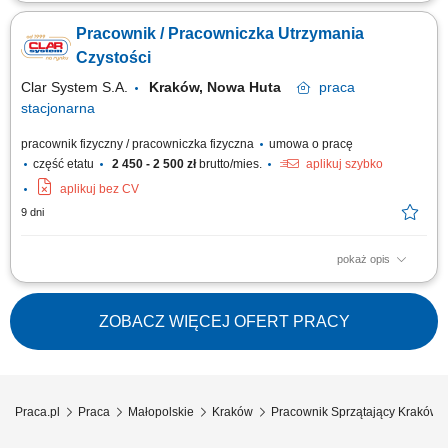
Kompleksowe dbanie o czystość, ład i estetyczny wygląd wyznaczonych
stref na terenie nowoczesnego kompleksu. Regularne sprzątanie
Pracownik / Pracowniczka Utrzymania
korytarzy, klatek schodowych oraz pozostałych wspólnych ciągów
komunikacyjnych. Dbanie o nienaganny stan higieniczny pomieszczeń
Czystości
sanitarnych oraz toalet...
Clar System S.A.
Kraków, Nowa Huta
praca
stacjonarna
pracownik fizyczny / pracowniczka fizyczna
umowa o pracę
część etatu
2 450 - 2 500 zł
brutto/mies.
aplikuj szybko
aplikuj bez CV
9 dni
pokaż opis
Opis stanowiska: Utrzymywanie czystości w pomieszczeniach biurowych
oraz częściach wspólnych. Sprzątanie zaplecza socjalnego, kuchni i
szatni. Dbanie o porządek zgodnie z obowiązującymi standardami.
ZOBACZ WIĘCEJ OFERT PRACY
Wykonywanie codziennych prac porządkowych z należytą starannością.
Praca.pl
Praca
Małopolskie
Kraków
Pracownik Sprzątający Kraków