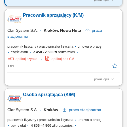
Zakres obowiązków: Sprzątanie kuchni, biura, części wspólnych;
Sprzątanie toalet; Mycie podłóg; Mycie ekspresów; Inne prace
Pracownik sprzątający (K/M)
porządkowe zlecone przez przełożonego;
Clar System S.A.
Kraków, Nowa Huta
praca
stacjonarna
pracownik fizyczny / pracowniczka fizyczna
umowa o pracę
część etatu
2 450 - 2 500 zł
brutto/mies.
aplikuj szybko
aplikuj bez CV
4 dni
pokaż opis
Zakres prac: sprzątanie pomieszczeń biurowych, pomieszczeń
socjalnych, kuchni, szatni;
Osoba sprzątająca (K/M)
Clar System S.A.
Kraków
praca
stacjonarna
pracownik fizyczny / pracowniczka fizyczna
umowa o pracę
pełny etat
4 806 - 4 900 zł
brutto/mies.