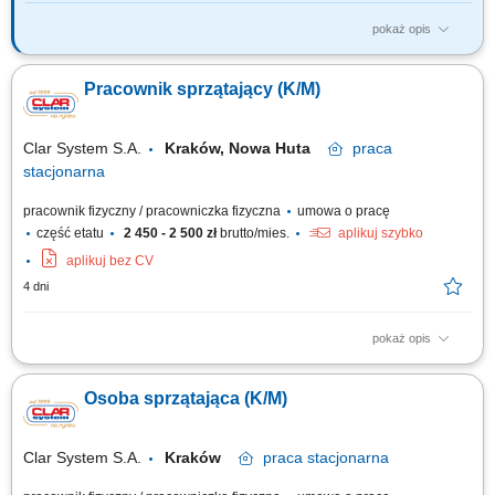
pokaż opis
Zakres obowiązków: Sprzątanie kuchni, biura, części wspólnych;
Sprzątanie toalet; Mycie podłóg; Mycie ekspresów; Inne prace
Pracownik sprzątający (K/M)
porządkowe zlecone przez przełożonego;
Clar System S.A.
Kraków, Nowa Huta
praca
stacjonarna
pracownik fizyczny / pracowniczka fizyczna
umowa o pracę
część etatu
2 450 - 2 500 zł
brutto/mies.
aplikuj szybko
aplikuj bez CV
4 dni
pokaż opis
Zakres prac: sprzątanie pomieszczeń biurowych, pomieszczeń
socjalnych, kuchni, szatni;
Osoba sprzątająca (K/M)
Clar System S.A.
Kraków
praca
stacjonarna