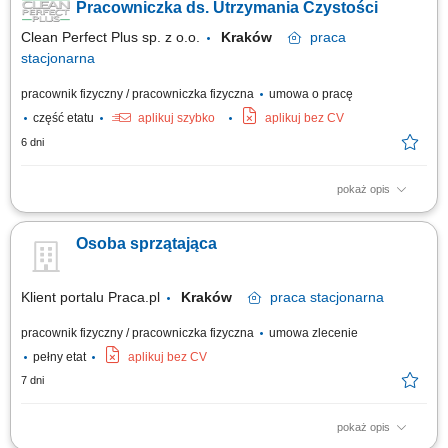
materiałów eksploatacyjnych. Dbanie o czystość i konserwację
Pracowniczka ds. Utrzymania Czystości
używanego sprzętu sprzątającego.
Clean Perfect Plus sp. z o.o.
Kraków
praca
stacjonarna
pracownik fizyczny / pracowniczka fizyczna
umowa o pracę
część etatu
aplikuj szybko
aplikuj bez CV
6 dni
pokaż opis
Zakres obowiązków: Codzienne utrzymywanie czystości w obiekcie.
Odkurzanie, zamiatanie oraz mycie różnego rodzaju podłóg. Opróżnianie
Osoba sprzątająca
koszy na śmieci i właściwa segregacja odpadów. Uzupełnianie środków
higienicznych oraz materiałów eksploatacyjnych. Dbanie o czystość i...
Klient portalu Praca.pl
Kraków
praca
stacjonarna
pracownik fizyczny / pracowniczka fizyczna
umowa zlecenie
pełny etat
aplikuj bez CV
7 dni
pokaż opis