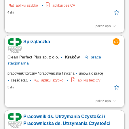
aplikuj szybko
aplikuj bez CV
4 dni
pokaż opis
Praca pięć dni w tygodniu od poniedziałku do piątku. Praca w godz.
13.00- 21.00 Zakres prac: sprzątanie pomieszczeń biurowych,
Sprzątaczka
pomieszczeń socjalnych, kuchni, obsługa ekspresów, zmywarek;
Clean Perfect Plus sp. z o.o.
Kraków
praca
stacjonarna
pracownik fizyczny / pracowniczka fizyczna
umowa o pracę
część etatu
aplikuj szybko
aplikuj bez CV
5 dni
pokaż opis
Opis stanowiska Codzienne utrzymywanie czystości Odkurzanie,
zamiatanie i mycie podłóg różnego rodzaju. Opróżnianie koszy na
Pracownik ds. Utrzymania Czystości /
śmieci oraz segregacja odpadów. Uzupełnianie środków higienicznych i
materiałów eksploatacyjnych. Dbanie o czystość i konserwację
Pracowniczka ds. Utrzymania Czystości
używanego sprzętu sprzątającego.