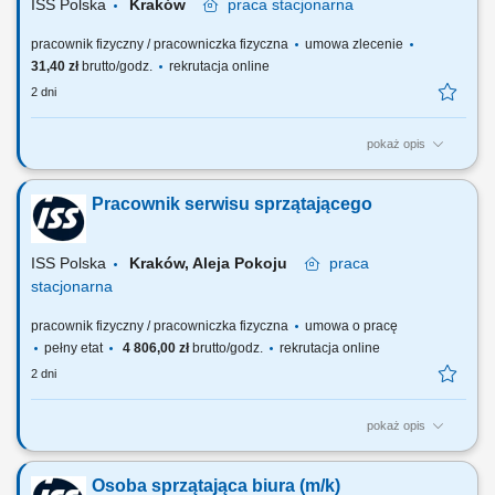
ISS Polska
Kraków
praca
stacjonarna
pracownik fizyczny / pracowniczka fizyczna
umowa zlecenie
31,40 zł
brutto/godz.
rekrutacja online
2 dni
pokaż opis
Zakres obowiązków: Praca na zastępstwa. Sprzątanie kuchni, biura,
części wspólnych; Sprzątanie toalet; Mycie podłóg; Mycie ekspresów;
Pracownik serwisu sprzątającego
Inne prace porządkowe zlecone przez przełożonego;
ISS Polska
Kraków, Aleja Pokoju
praca
stacjonarna
pracownik fizyczny / pracowniczka fizyczna
umowa o pracę
pełny etat
4 806,00 zł
brutto/godz.
rekrutacja online
2 dni
pokaż opis
Zakres obowiązków: Sprzątanie kuchni, biura, części wspólnych;
Sprzątanie toalet; Mycie podłóg; Mycie ekspresów; Inne prace
Osoba sprzątająca biura (m/k)
porządkowe zlecone przez przełożonego;