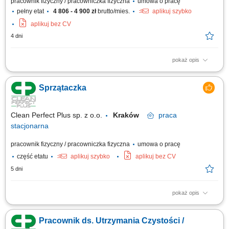
pracownik fizyczny / pracowniczka fizyczna
umowa o pracę
pełny etat
4 806 - 4 900 zł
brutto/mies.
aplikuj szybko
aplikuj bez CV
4 dni
pokaż opis
Praca pięć dni w tygodniu od poniedziałku do piątku. Praca w godz.
13.00- 21.00 Zakres prac: sprzątanie pomieszczeń biurowych,
Sprzątaczka
pomieszczeń socjalnych, kuchni, obsługa ekspresów, zmywarek;
Clean Perfect Plus sp. z o.o.
Kraków
praca
stacjonarna
pracownik fizyczny / pracowniczka fizyczna
umowa o pracę
część etatu
aplikuj szybko
aplikuj bez CV
5 dni
pokaż opis
Opis stanowiska Codzienne utrzymywanie czystości Odkurzanie,
zamiatanie i mycie podłóg różnego rodzaju. Opróżnianie koszy na śmieci
Pracownik ds. Utrzymania Czystości /
oraz segregacja odpadów. Uzupełnianie środków higienicznych i