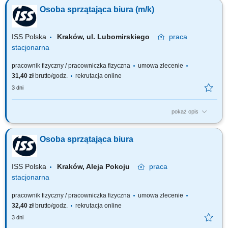
Sprzątanie toalet; Mycie podłóg; Mycie ekspresów; Inne prace
Osoba sprzątająca biura (m/k)
porządkowe zlecone przez przełożonego;
ISS Polska
Kraków, ul. Lubomirskiego
praca
stacjonarna
pracownik fizyczny / pracowniczka fizyczna
umowa zlecenie
31,40 zł
brutto/godz.
rekrutacja online
3 dni
pokaż opis
Zakres obowiązków: Sprzątanie kuchni, biura, części wspólnych;
Sprzątanie toalet; Mycie podłóg; Mycie ekspresów; Inne prace
Osoba sprzątająca biura
porządkowe zlecone przez przełożonego;
ISS Polska
Kraków, Aleja Pokoju
praca
stacjonarna
pracownik fizyczny / pracowniczka fizyczna
umowa zlecenie
32,40 zł
brutto/godz.
rekrutacja online
3 dni