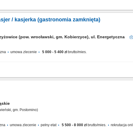
ym bezpośrednie wydawanie gotowych posiłków na linii serwisu. Ewidencjonowanie
iczego. Przygotowywanie prostych dań zimnej kuchni, takich jak świeże kanapki, suró
sjer / kasjerka (gastronomia zamknięta)
zyżowice (pow. wrocławski, gm. Kobierzyce), ul. Energetyczna
yczna
umowa zlecenie
5 000 - 5 400 zł
brutto/mies.
alnej Przygotowywanie kanapek, surówek, deserów, sosów itp. Zmywanie naczyń
ląskie
wieński, gm. Postomino)
czna
umowa zlecenie
pełny etat
5 500 - 8 000 zł
brutto/mies.
rekrutacja on