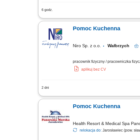
6 godz.
pomoc w przygotowaniu posiłków, przes
Pomoc Kuchenna
Niro Sp. z o.o.
Wałbrzych
pracownik fizyczny / pracowniczka fizycz
aplikuj bez CV
2 dni
Zakres obowiązków: Aktywne wspieranie
innych produktów). Dbanie o czystość, p
Pomoc Kuchenna
Health Resort & Medical Spa Pa
relokacja do:
Jarosławiec (pow. sła