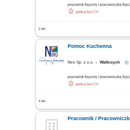
pracownik fizyczny / pracowniczka fizy
aplikuj bez CV
2 dni
Zakres obowiązków: pomoc w przygotow
Pomoc Kuchenna
Niro Sp. z o.o.
Wałbrzych
pracownik fizyczny / pracowniczka fizycz
aplikuj bez CV
4 dni
Aktywne wspieranie zespołu kucharzy w
pracy;Odpowiedzialne zarządzanie zap
Pracownik / Pracownicz