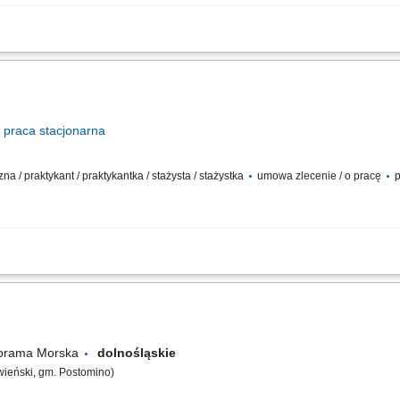
trzeganie HACCP, utrzymanie czystości i higieny w miejscu pracy, zmywanie nacz
praca
stacjonarna
na / praktykant / praktykantka / stażysta / stażystka
umowa zlecenie / o pracę
p
 zespołu kucharzy przy przygotowywaniu potraw. Przygotowywanie składników (my
orządek i higienę w kuchni oraz na stanowisku pracy. Kontrola świeżości produktów
norama Morska
dolnośląskie
wieński, gm. Postomino)