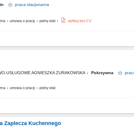
min
praca
stacjonarna
czna
umowa o pracę
pełny etat
aplikuj bez CV
ywanie czystości w pomieszczeniach oraz na sali (obsługa maszyny myjącej) Wyn
 produktów według norm ISO;
WO-USŁUGOWE AGNIESZKA ŻURAKOWSKA
Pokrzywna
prac
czna
umowa o pracę
pełny etat
uktów i półproduktów do przygotowania posiłków, wspieranie zespołu kucharzy p
wą organizację stanowiska pracy, mycie naczyń, sprzętu gastronomicznego i wyposa
ka Zaplecza Kuchennego