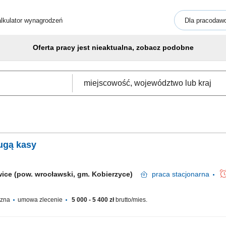
lkulator wynagrodzeń
Dla pracodaw
Oferta pracy jest nieaktualna, zobacz podobne
ugą kasy
ice (pow. wrocławski, gm. Kobierzyce)
praca
stacjonarna
yczna
umowa zlecenie
5 000 - 5 400 zł
brutto/mies.