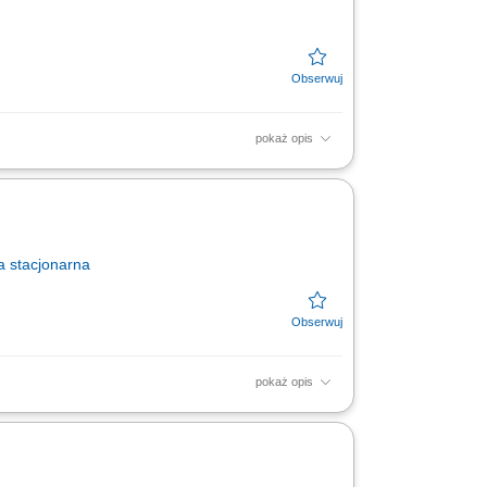
pokaż opis
oszenie odpadów i opróżnianie koszy;
a
stacjonarna
pokaż opis
odczas przygotowywania śniadań, obiadów i
żenia...