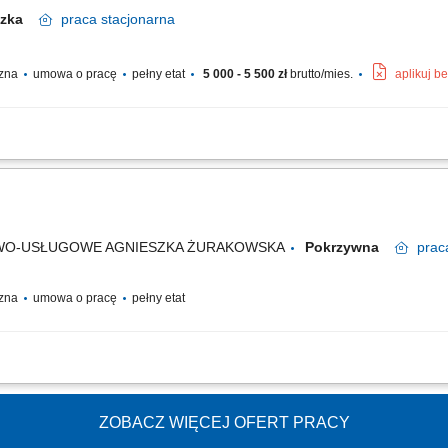
iczka
praca
stacjonarna
czna
umowa o pracę
pełny etat
5 000 - 5 500 zł
brutto/mies.
aplikuj b
eń i zaplecza kuchennego. Przygotowywanie warzyw oraz produktów do dalszej obr
e ze standardami higieny.
WO-USŁUGOWE AGNIESZKA ŻURAKOWSKA
Pokrzywna
prac
czna
umowa o pracę
pełny etat
ie składników do potraw zgodnie z wytycznymi kucharzy, wsparcie kucharzy pod
we przygotowanie stanowiska pracy, utrzymywanie porządku i czystości w kuchni oraz
ZOBACZ WIĘCEJ OFERT PRACY