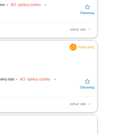
line
aplikuj szybko
pokaż opis
acy; zmywanie naczyń;
ełny etat
aplikuj szybko
pokaż opis
uchni oraz na stanowisku
 oraz ich...