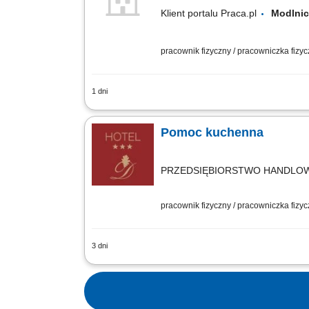
Klient portalu Praca.pl
Modln
pracownik fizyczny / pracowniczka fizy
1 dni
Utrzymywanie czystości naczyń, urządz
kuchennych. Dbanie o porządek zgodni
Pomoc kuchenna
PRZEDSIĘBIORSTWO HANDLO
pracownik fizyczny / pracowniczka fizy
3 dni
Twój zakres obowiązków przygotowywan
kolacji, dbanie o estetykę oraz właści