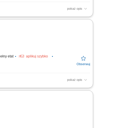
pokaż opis
yń.
ełny etat
aplikuj szybko
pokaż opis
cie, obieranie, krojenie warzyw, owoców i
 i...