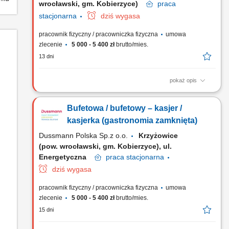
wrocławski, gm. Kobierzyce)
praca
stacjonarna
dziś wygasa
pracownik fizyczny / pracowniczka fizyczna
umowa
zlecenie
5 000 - 5 400 zł
brutto/mies.
13 dni
pokaż opis
Sprawna i uprzejma obsługa gości, w tym bezpośrednie
wydawanie gotowych posiłków na linii serwisu.
Bufetowa / bufetowy – kasjer /
Ewidencjonowanie sprzedaży oraz realizowanie płatności przy
użyciu kasy fiskalnej i terminala płatniczego. Przygotowywanie
kasjerka (gastronomia zamknięta)
prostych dań zimnej kuchni, takich jak świeże kanapki,
Dussmann Polska Sp.z o.o.
Krzyżowice
surówki,...
(pow. wrocławski, gm. Kobierzyce), ul.
Energetyczna
praca
stacjonarna
dziś wygasa
pracownik fizyczny / pracowniczka fizyczna
umowa
zlecenie
5 000 - 5 400 zł
brutto/mies.
15 dni