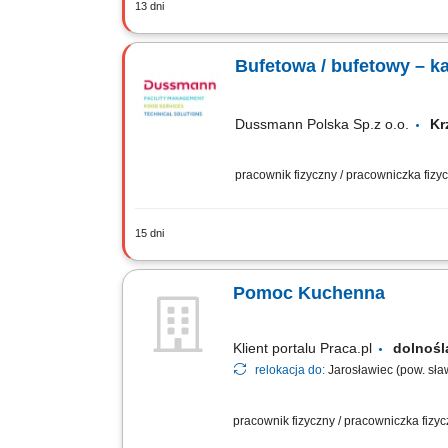
13 dni
Sprawna i uprzejma obsługa gości, w t
użyciu kasy fiskalnej i terminala płatn
Bufetowa / bufetowy – ka
Dussmann Polska Sp.z o.o.
Kr
pracownik fizyczny / pracowniczka fiz
15 dni
Wydawanie posiłków Obsługa kasy fisk
kuchni
Pomoc Kuchenna
Klient portalu Praca.pl
dolnoś
relokacja do:
Jarosławiec (pow. sła
pracownik fizyczny / pracowniczka fizy