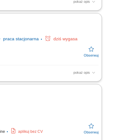
pokaż opis
 sprzedaży oraz realizowanie płatności przy
wki,...
praca
stacjonarna
dziś wygasa
pokaż opis
 Dbanie o porządek w miejscu pracy Pomoc w
line
aplikuj bez CV