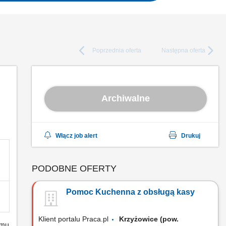
Poprzednia
oferta
Następna
oferta
Archiwalne
Włącz job alert
Drukuj
PODOBNE OFERTY
Pomoc Kuchenna z obsługą kasy
Klient portalu Praca.pl
Krzyżowice (pow.
emu