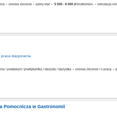
czna
umowa zlecenie
pełny etat
5 500 - 8 000 zł
brutto/mies.
rekrutacja on
ywaniu posiłków; przestrzeganie systemu HACCP; dbanie o czystość i higienę pr
praca
stacjonarna
na / praktykant / praktykantka / stażysta / stażystka
umowa zlecenie / o pracę
p
 przygotowywaniu potraw, zgodnie z wytycznymi;Dbanie o czystość i porządek w k
asami i dbanie o świeżość produktów;Obsługa podstawowych urządzeń kuchennych
ka Pomocnicza w Gastronomii