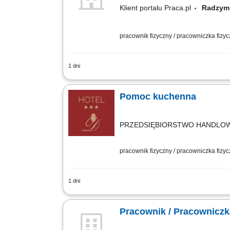
Klient portalu Praca.pl
Radzy
pracownik fizyczny / pracowniczka fizy
1 dni
Zmywanie i wyparzanie naczyń; Utrzym
Rozładunek dostaw towaru i układanie
Pomoc kuchenna
PRZEDSIĘBIORSTWO HANDLO
pracownik fizyczny / pracowniczka fizy
1 dni
Opis stanowiska przygotowywanie prod
kolacji, dbanie o porządek oraz właści
Pracownik / Pracownicz