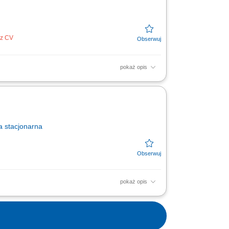
ez CV
pokaż opis
óbki. Pomoc w realizacji bieżących prac
a
stacjonarna
pokaż opis
czas przygotowywania śniadań, obiadów i
 na zapleczu...