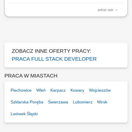
pokaż opis
Opis stanowiska rozwijanie specjalistycznego oprogramowania w
środowisku .NET, implementacja nowych modułów oraz usług opartych
na architekturze Microservices, projektowanie rozwiązań zgodnych z
wymaganiami biznesowymi i technicznymi, współpraca z Product
Managerami oraz ekspertami...
ZOBACZ INNE OFERTY PRACY:
PRACA FULL STACK DEVELOPER
PRACA W MIASTACH
Piechowice
Wleń
Karpacz
Kowary
Wojcieszów
Szklarska Poręba
Świerzawa
Lubomierz
Mirsk
Lwówek Śląski