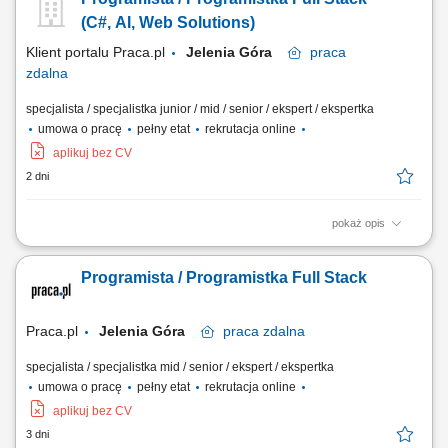
(C#, AI, Web Solutions)
Klient portalu Praca.pl
Jelenia Góra
praca
zdalna
specjalista / specjalistka junior / mid / senior / ekspert / ekspertka
umowa o pracę
pełny etat
rekrutacja online
aplikuj bez CV
2 dni
pokaż opis
projektowanie i rozwój nowych funkcjonalności oprogramowania w
technologii C# i .NET, tworzenie oraz rozwijanie aplikacji desktopowych
Programista / Programistka Full Stack
opartych na WPF oraz komponentów typu Microservices,
współtworzenie architektury systemu oraz proponowanie
nowoczesnych rozwiązań technicznych, współpraca z...
Praca.pl
Jelenia Góra
praca
zdalna
specjalista / specjalistka mid / senior / ekspert / ekspertka
umowa o pracę
pełny etat
rekrutacja online
aplikuj bez CV
3 dni